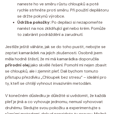
naneste ho ve směru růstu chloupků a poté
rychle strhněte proti směru. Při použití depilátoru
se držte pokynů výrobce.
Údržba pokožky:
Po depilaci si nezapomeňte
nanést na nos zklidňující gel nebo krém. Pomůže
to zabránit podráždění a zarudnutí.
Jestliže ještě váháte, jak se do toho pustit, nebojte se
zeptat kamarádek na jejich zkušenosti. Osobně jsem
měla hodně štěstí, že mi má kamarádka doporučila
přírodní olej
jako skvělé řešení. Pomohl mi nejen zbavit
se chloupků, ale i zjemnit pleť. Dali bychom tomuto
přístupu přezdívku „Chloupek bez stresu“ – ideální pro
ty, kteří se chtějí vyhnout invazivním metodám.
V konečném důsledku je důležité si uvědomit, že každá
pleť je jiná a co vyhovuje jednomu, nemusí vyhovovat
druhému. Sledujte svou pokožku a experimentujte s
různými metodami, dokud nenajdete tu pravou. Možná