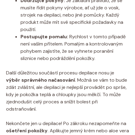
Dodržujte pokyny:
Je základní pravidlo, že se
musíte řídit pokyny výrobce, ať už jde o vosk,
strojek na depilaci, nebo jiné pomůcky. Každý
produkt může mít své specifické požadavky na
použití.
Postupujte pomalu:
Rychlost v tomto případě
není vaším přítelem. Pomalým a kontrolovaným
pohybem zajistíte, že se vyhnete poranění
sliznice nebo podráždění pokožky.
Další důležitou součástí procesu depilace nosu je
výběr správného načasování
. Možná se vám to bude
zdát zvláštní, ale depilaci je nejlepší provádět po sprše,
kdy je pokožka teplá a chloupky jsou měkčí. To může
zjednodušit celý proces a snížit bolest při
odstraňování.
Nekončete jen u depilace! Po zákroku nezapomeňte na
ošetření pokožky
. Aplikujte jemný krém nebo aloe vera