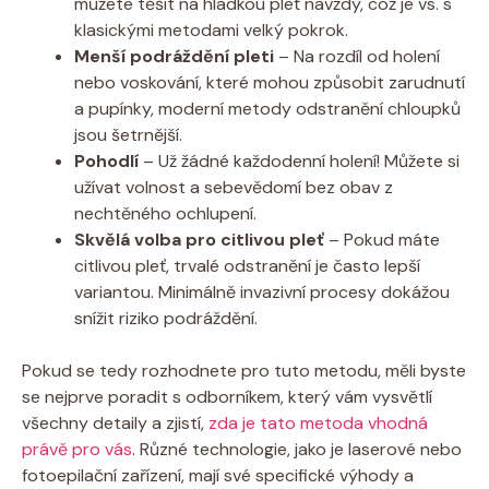
můžete těšit na hladkou pleť navždy, což je vs. s
klasickými metodami velký pokrok.
Menší podráždění pleti
– Na rozdíl od holení
nebo voskování, které mohou způsobit zarudnutí
a pupínky, moderní metody odstranění chloupků
jsou šetrnější.
Pohodlí
– Už žádné každodenní holení! Můžete si
užívat volnost a sebevědomí bez obav z
nechtěného ochlupení.
Skvělá volba pro citlivou pleť
– Pokud máte
citlivou pleť, trvalé odstranění je často lepší
variantou. Minimálně invazivní procesy dokážou
snížit riziko podráždění.
Pokud se tedy rozhodnete pro tuto metodu, měli byste
se nejprve poradit s odborníkem, který vám vysvětlí
všechny detaily a zjistí,
zda je tato metoda vhodná
právě pro vás
. Různé technologie, jako je laserové nebo
fotoepilační zařízení, mají své specifické výhody a