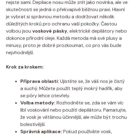
nejste sami. Depilace nosu může znít jako novinka, ale ve
skutečnosti se jedná o překvapivě běžnou praxi. Hlavní
je vybrat si správnou metodu a dodržovat několik
důležitých kroků pro ochranu vaší pokožky. Častou
volbou jsou
voskové pásky
, elektrické depilátory nebo
dokonce přírodní oleje. Každá metoda má své plusy a
minusy, proto je dobré prozkoumat, co pro vás bude
nejvhodnější.
Krok za krokem:
Příprava oblasti:
Ujistěte se, že váš nos je čistý
a suchý. Můžete použít teplý mokrý hadřík, aby
se póry lehce otevřely.
Volba metody:
Rozhodněte se, zda se vám víc
líbí voskování nebo použití depilátoru. Pamatujte,
že vosk je většinou účinnější, ale může být trochu
bolestivější.
Správná aplikace:
Pokud používáte vosk,