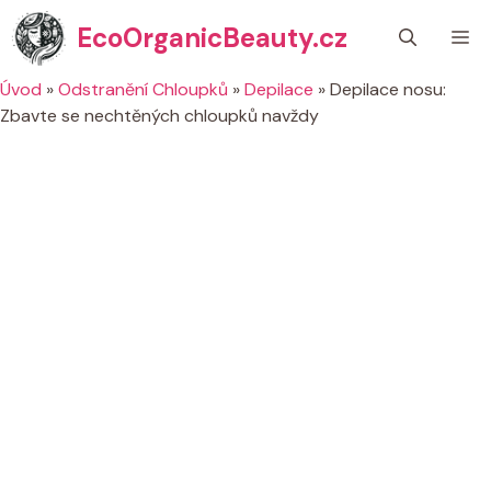
Přeskočit
EcoOrganicBeauty.cz
M
na
obsah
Úvod
»
Odstranění Chloupků
»
Depilace
»
Depilace nosu:
Zbavte se nechtěných chloupků navždy