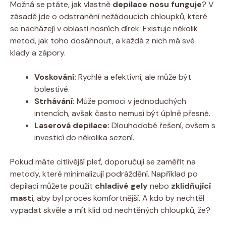
Možná se ptáte, jak vlastně
depilace nosu funguje
? V
zásadě jde o odstranění nežádoucích chloupků, které
se nacházejí v oblasti nosních dírek. Existuje několik
metod, jak toho dosáhnout, a každá z nich má své
klady a zápory.
Voskování:
Rychlé a efektivní, ale může být
bolestivé.
Strhávání:
Může pomoci v jednoduchých
intencích, avšak často nemusí být úplně přesné.
Laserová depilace:
Dlouhodobé řešení, ovšem s
investicí do několika sezení.
Pokud máte citlivější pleť, doporučuji se zaměřit na
metody, které minimalizují podráždění. Například po
depilaci můžete použít
chladivé gely
nebo
zklidňující
masti
, aby byl proces komfortnější. A kdo by nechtěl
vypadat skvěle a mít klid od nechtěných chloupků, že?