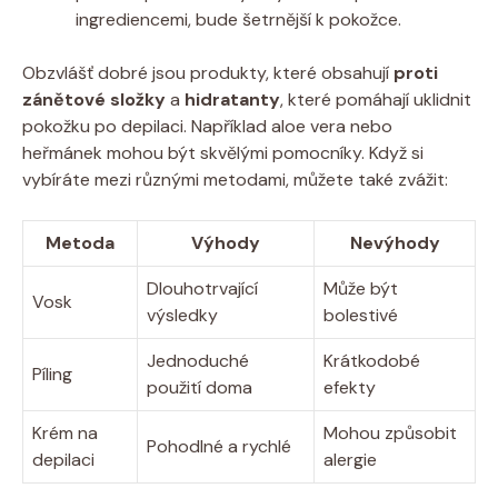
ingrediencemi, bude šetrnější k pokožce.
Obzvlášť dobré jsou produkty, které obsahují
proti
zánětové složky
a
hidratanty
, které pomáhají uklidnit
pokožku po depilaci. Například aloe vera nebo
heřmánek mohou být skvělými pomocníky. Když si
vybíráte mezi různými metodami, můžete také zvážit:
Metoda
Výhody
Nevýhody
Dlouhotrvající
Může být
Vosk
výsledky
bolestivé
Jednoduché
Krátkodobé
Píling
použití doma
efekty
Krém na
Mohou způsobit
Pohodlné a rychlé
depilaci
alergie