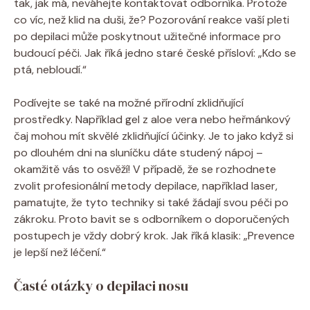
tak, jak má, neváhejte kontaktovat odborníka. Protože
co víc, než klid na duši, že? Pozorování reakce vaší pleti
po depilaci může poskytnout užitečné informace pro
budoucí péči. Jak říká jedno staré české přísloví: „Kdo se
ptá, nebloudí.“
Podívejte se také na možné přírodní zklidňující
prostředky. Například gel z aloe vera nebo heřmánkový
čaj mohou mít skvělé zklidňující účinky. Je to jako když si
po dlouhém dni na sluníčku dáte studený nápoj –
okamžitě vás to osvěží! V případě, že se rozhodnete
zvolit profesionální metody depilace, například laser,
pamatujte, že tyto techniky si také žádají svou péči po
zákroku. Proto bavit se s odborníkem o doporučených
postupech je vždy dobrý krok. Jak říká klasik: „Prevence
je lepší než léčení.“
Časté otázky o depilaci nosu