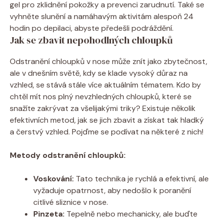
gel pro zklidnění pokožky a prevenci zarudnutí. Také se
vyhněte slunění a namáhavým aktivitám alespoň 24
hodin po depilaci, abyste předešli podráždění.
Jak se zbavit nepohodlných chloupků
Odstranění chloupků v nose může znít jako zbytečnost,
ale v dnešním světě, kdy se klade vysoký důraz na
vzhled, se stává stále více aktuálním tématem. Kdo by
chtěl mít nos plný nevzhledných chloupků, které se
snažíte zakrývat za všelijakými triky? Existuje několik
efektivních metod, jak se jich zbavit a získat tak hladký
a čerstvý vzhled. Pojďme se podívat na některé z nich!
Metody odstranění chloupků:
Voskování:
Tato technika je rychlá a efektivní, ale
vyžaduje opatrnost, aby nedošlo k poranění
citlivé sliznice v nose.
Pinzeta:
Tepelně nebo mechanicky, ale buďte