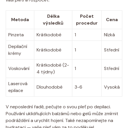
Délka
Počet
Metoda
Cena
výsledků
procedur
Pinzeta
Krátkodobé
1
Nízká
Depilační
Krátkodobé
1
Střední
krémy
Krátkodobé (2-
Voskování
1
Střední
4 týdny)
Laserová
Dlouhodobé
3-6
Vysoká
epilace
V neposlední řadě, pečujte o svou pleť po depilaci.
Používání uklidňujících balzámů nebo gelů může zmírnit
podráždění a urychlit hojení. Také nezapomínejte na
hydrataci — vaše pleť vám za to poděkuje!