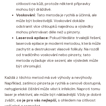
citlivosti na kůži, protože některé přípravky
mohou být dráždivé.
Voskování:
Tato metoda je rychlá a účinná, ale
může být bolestivější. Voskování dokáže
odstranit více chloupků najednou a výsledky
mohou přetrvávat déle než u pinzety.
Laserová epilace:
Pokud hledáte trvalejší řešení,
laserová epilace je moderní metodou, která může
zachytit a destrukovat vlasové folikuly. Na rozdíl
od tradičního voskování nebo pinzety, tato
metoda vyžaduje více sezení, ale výsledek může
být ohromující.
Každá z těchto metod má své výhody a nevýhody.
Například, zatímco pinzeta je rychlá a cenově dostupná,
nehygienické čištění může vést k infekcím. Naproti tomu
laser je efektivní, ale může být nákladnější. Vždy je dobré
zvážit,
co je pro vás nejlepší,
s ohledem na citlivost
vaší pleti a rozpočet.