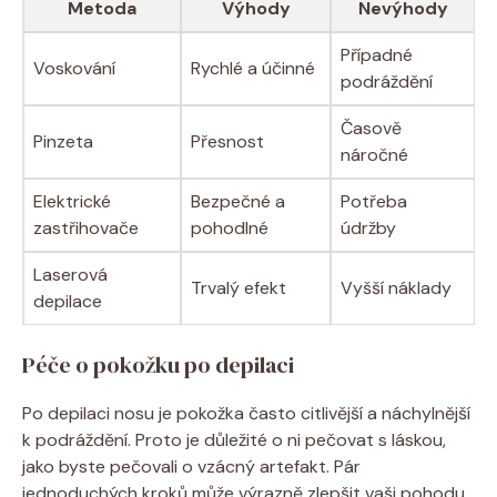
Metoda
Výhody
Nevýhody
Případné
Voskování
Rychlé a účinné
podráždění
Časově
Pinzeta
Přesnost
náročné
Elektrické
Bezpečné a
Potřeba
zastřihovače
pohodlné
údržby
Laserová
Trvalý efekt
Vyšší náklady
depilace
Péče o pokožku po depilaci
Po depilaci nosu je pokožka často citlivější a náchylnější
k podráždění. Proto je důležité o ni pečovat s láskou,
jako byste pečovali o vzácný artefakt. Pár
jednoduchých kroků může výrazně zlepšit vaši pohodu