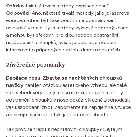
Otázka:
Existují trvalé metody depilace nosu?
Odpověď:
Ano, některé trvalé metody, jako je laserová
epilace, mohou být také použity na odstraňování
chloupků v nose. Tyto metody vyžadují odborný zásah
a mohou být efektivní pro dlouhodobé odstranění
nežádoucích chloupků, avšak je dobré se předem
informovat o případných rizicích a kontraindikacích.
Závěrečné poznámky
Depilace nosu: Zbavte se nechtěných chloupků
navždy
není jen otázkou estetického vzhledu, ale také
vaší sebedůvěry. Jak jsme si ukázali, správné metody
odstranění chloupků v nose dokáží výrazně zjednodušit
váš každodenní život. Zapomeňte na nepříjemné situace
a vnímejte sami sebe tak, jak skutečně chcete.
Tak proč se trápit s nechtěnými chloupky? Dejte jim
sbohem a užijte si každý den s pocitem svěžesti a