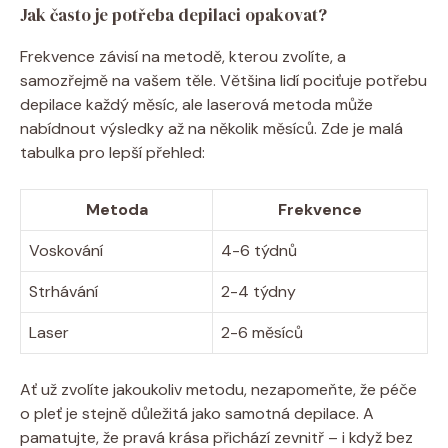
Jak často je potřeba depilaci opakovat?
Frekvence závisí na metodě, kterou zvolíte, a
samozřejmě na vašem těle. Většina lidí pociťuje potřebu
depilace každý měsíc, ale laserová metoda může
nabídnout výsledky až na několik měsíců. Zde je malá
tabulka pro lepší přehled:
Metoda
Frekvence
Voskování
4-6 týdnů
Strhávání
2-4 týdny
Laser
2-6 měsíců
Ať už zvolíte jakoukoliv metodu, nezapomeňte, že péče
o pleť je stejně důležitá jako samotná depilace. A
pamatujte, že pravá krása přichází zevnitř – i když bez