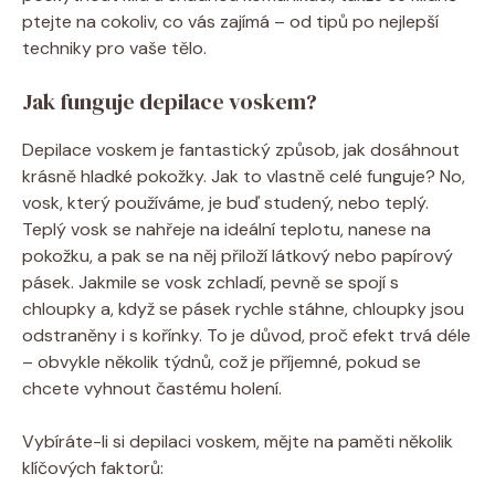
ptejte na cokoliv, co vás zajímá – od tipů po nejlepší
techniky pro vaše tělo.
Jak funguje depilace voskem?
Depilace voskem je fantastický způsob, jak dosáhnout
krásně hladké pokožky. Jak to vlastně celé funguje? No,
vosk, který používáme, je buď studený, nebo teplý.
Teplý vosk se nahřeje na ideální teplotu, nanese na
pokožku, a pak se na něj přiloží látkový nebo papírový
pásek. Jakmile se vosk zchladí, pevně se spojí s
chloupky a, když se pásek rychle stáhne, chloupky jsou
odstraněny i s kořínky. To je důvod, proč efekt trvá déle
– obvykle několik týdnů, což je příjemné, pokud se
chcete vyhnout častému holení.
Vybíráte-li si depilaci voskem, mějte na paměti několik
klíčových faktorů: