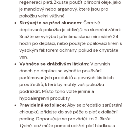
regeneraci pleti. Zkuste použít přírodní oleje, jako
je mandlový nebo arganový, které jsou pro
pokožku velmi výživné.
Skrývejte se před sluncem:
Čerstvě
depilovaná pokožka je citlivější na sluneční záření.
Snažte se vyhýbat přímému slunci minimálně 24
hodin po depilaci, nebo použijte opalovací krém s
vysokým faktorem ochrany, pokud se chystáte
ven.
Vyhněte se dráždivým látkám:
V prvních
dnech po depilaci se vyhněte používání
parfémovaných produktů a pevných čisticích
prostředků, které by mohly vaši pokožku
podráždit. Místo toho volte jemné a
hypoalergenní produkty.
Pravidelná exfoliace:
Aby se předešlo zarůstání
chloupků, přidejte do své péče o pleť exfoliační
peeling. Doporučuje se provádět to 2-3krát
týdně, což může pomoci udržet pleť hladkou a