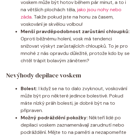
voskem může být hotov během pár minut, a to i
na větších plochách těla,
jako jsou nohy nebo
záda
. Takže pokud jste na honu za časem,
voskování je skvělou volbou!
Menší pravděpodobnost zarůstání chloupků:
Oproti běžnému holení, vosk má tendenci
snižovat výskyt zarůstajících chloupků. To je pro
mnohé z nás opravdu důležité, protože kdo by se
chtěl trápit bolavým zánětem?
Nevýhody depilace voskem
Bolest:
I když se na to dalo zvyknout, voskování
může být pro některé jedince bolestivé. Pokud
máte nízký práh bolesti, je dobré být na to
připraven.
Možný podráždění pokožky:
Někteří lidé po
depilaci voskem zaznamenávají zarudnutí nebo
podráždění. Mějte to na paměti a nezapomeňte