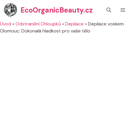
Přeskočit
EcoOrganicBeauty.cz
M
na
obsah
Úvod
»
Odstranění Chloupků
»
Depilace
»
Depilace voskem
Olomouc: Dokonalá hladkost pro vaše tělo