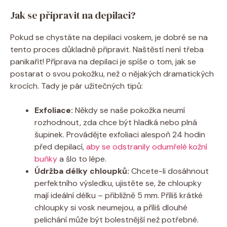
Jak se připravit na depilaci?
Pokud se chystáte na depilaci voskem, je dobré se na
tento proces důkladně připravit. Naštěstí není třeba
panikařit! Příprava na depilaci je spíše o tom, jak se
postarat o svou pokožku, než o nějakých dramatických
krocích. Tady je pár užitečných tipů:
Exfoliace:
Někdy se naše pokožka neumí
rozhodnout, zda chce být hladká nebo plná
šupinek. Provádějte exfoliaci alespoň 24 hodin
před depilací,
aby se odstranily odumřelé kožní
buňky
a šlo to lépe.
Údržba délky chloupků:
Chcete-li dosáhnout
perfektního výsledku, ujistěte se, že chloupky
mají ideální délku – přibližně 5 mm. Příliš krátké
chloupky si vosk neumejou, a příliš dlouhé
pelichání může být bolestnější než potřebné.