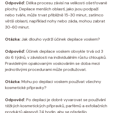
Odpověď:
Délka procesu závisí na velikosti ošetřované
plochy. Depilace menších oblastí, jako jsou podpaží
nebo tváře, může trvat přibližně 15-30 minut, zatímco
větší oblasti, například nohy nebo záda, mohou zabrat
30-60 minut.
Otázka:
Jak dlouho vydrží účinek depilace voskem?
Odpověď:
Účinek depilace voskem obvykle trvá od 3
do 6 týdnů, v závislosti na individuálním růstu chloupků.
Pravidelným opakovaným voskováním se doba mezi
jednotlivými procedurami může prodlužovat.
Otázka:
Mohu po depilaci voskem používat všechny
kosmetické přípravky?
Odpověď:
Po depilaci je dobré vyvarovat se používání
těžkých kosmetických přípravků, parfémů a exfoliačních
produktů alespoň 24 hodin, aby se předešlo