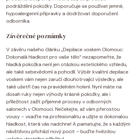
podráždění pokožky. Doporučuje se používat jemné,
hypoalergenní přípravky a dodržovat doporučení
odborníka.
Závěrečné poznámky
V závěru našeho článku „Depilace voskem Olomouc:
Dokonalá hladkost pro vaše tělo“ nezapomeňte, že
hladká pokožka není jen otázkou estetického vzhledu,
ale také sebevědomí a pohodlí. Výběr kvalitní depilace
voskem vám nejen zaručí dlouhotrvající výsledky, ale
také ušetří čas na pravidelném holení. Nyní máte na
dosah ruky nejen výhody krásné pokožky, ale i
příležitost zažít příjemné procesy v odborných
salonech v Olomouci. Nečekejte, až vám přerostou
vousy – vsaďte na profesionalitu a užijte si dokonalou
hladkost, která vás nadchne! A pamatujte, že s každým
návštěvou přichází nový pocit – buďte hvězdou
vašeho vlastního příběhu!