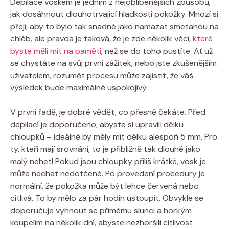
Depilace voskem je jedním z nejoblíbenějších způsobů,
jak dosáhnout dlouhotrvající hladkosti pokožky. Mnozí si
přejí, aby to bylo tak snadné jako namazat smetanou na
chléb, ale pravda je taková, že je zde několik věcí,
které
byste měli mít na paměti
, než se do toho pustíte. Ať už
se chystáte na svůj první zážitek, nebo jste zkušenějším
uživatelem, rozumět procesu může zajistit, že váš
výsledek bude maximálně uspokojivý.
V první řadě, je dobré vědět, co přesně čekáte. Před
depilací je doporučeno, abyste si upravili délku
chloupků – ideálně by měly mít délku alespoň 5 mm. Pro
ty, kteří mají srovnání, to je přibližně tak dlouhé jako
malý nehet! Pokud jsou chloupky příliš krátké, vosk je
může nechat nedotčené. Po provedení procedury je
normální, že pokožka může být lehce červená nebo
citlivá. To by mělo za pár hodin ustoupit. Obvykle se
doporučuje vyhnout se přímému slunci a horkým
koupelím na několik dní, abyste nezhoršili citlivost