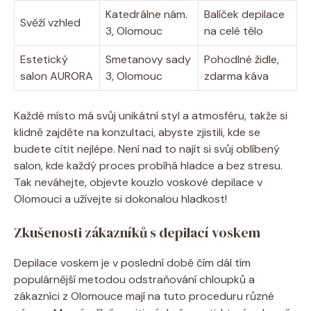
Katedrálne nám.
Balíček depilace
Svěží vzhled
3, Olomouc
na celé tělo
Estetický
Smetanovy sady
Pohodlné židle,
salon AURORA
3, Olomouc
zdarma káva
Každé místo má svůj unikátní styl a atmosféru, takže si
klidně zajděte na konzultaci, abyste zjistili, kde se
budete cítit nejlépe. Není nad to najít si svůj oblíbený
salon, kde každý proces probíhá hladce a bez stresu.
Tak neváhejte, objevte kouzlo voskové depilace v
Olomouci a užívejte si dokonalou hladkost!
Zkušenosti zákazníků s depilací voskem
Depilace voskem je v poslední době čím dál tím
populárnější metodou odstraňování chloupků a
zákazníci z Olomouce mají na tuto proceduru různé