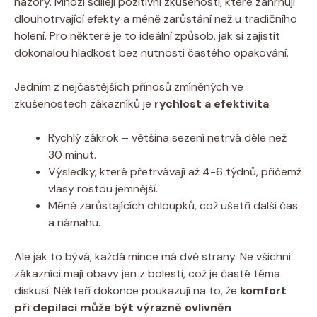
názory. Mnozí sdílejí pozitivní zkušenosti, které zahrnují
dlouhotrvající efekty a méně zarůstání než u tradičního
holení. Pro některé je to ideální způsob, jak si zajistit
dokonalou hladkost bez nutnosti častého opakování.
Jedním z nejčastějších přínosů zmíněných ve
zkušenostech zákazníků je
rychlost a efektivita
:
Rychlý zákrok – většina sezení netrvá déle než
30 minut.
Výsledky, které přetrvávají až 4-6 týdnů, přičemž
vlasy rostou jemnější.
Méně zarůstajících chloupků, což ušetří další čas
a námahu.
Ale jak to bývá, každá mince má dvě strany. Ne všichni
zákazníci mají obavy jen z bolesti, což je časté téma
diskusí. Někteří dokonce poukazují na to, že
komfort
při depilaci může být výrazně ovlivněn