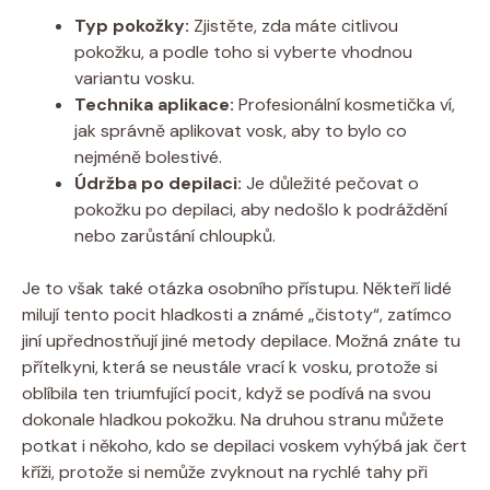
Typ pokožky:
Zjistěte, zda máte citlivou
pokožku, a podle toho si vyberte vhodnou
variantu vosku.
Technika aplikace:
Profesionální kosmetička ví,
jak správně aplikovat vosk, aby to bylo co
nejméně bolestivé.
Údržba po depilaci:
Je důležité pečovat o
pokožku po depilaci, aby nedošlo k podráždění
nebo zarůstání chloupků.
Je to však také otázka osobního přístupu. Někteří lidé
milují tento pocit hladkosti a známé „čistoty“, zatímco
jiní upřednostňují jiné metody depilace. Možná znáte tu
přítelkyni, která se neustále vrací k vosku, protože si
oblíbila ten triumfující pocit, když se podívá na svou
dokonale hladkou pokožku. Na druhou stranu můžete
potkat i někoho, kdo se depilaci voskem vyhýbá jak čert
kříži, protože si nemůže zvyknout na rychlé tahy při