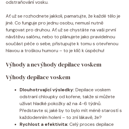
odstraňování vosku.
Ať už se rozhodnete jakkoli, pamatujte, že každé tělo je
jiné. Co funguje pro jednu osobu, nemusí nutně
fungovat pro druhou. Ať už se chystáte na vaši první
návštěvu salónu, nebo to plánujete jako pravidelnou
součást péče o sebe, přistupujte k tomu s otevřenou
hlavou a troškou humoru – to je klíč k úspěchu!
Výhody a nevýhody depilace voskem
Výhody depilace voskem
Dlouhotrvající výsledky:
Depilace voskem
odstraní chloupky od kořene, takže si můžete
užívat hladké pokožky až na 4-6 týdnů.
Představte si, jaké by to bylo mít méně starostí s
každodenním holení – to zní lákavě, že?
Rychlost a efektivita:
Celý proces depilace