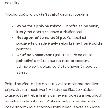
pokožky.
Trochu tipů pro ty, kteří zvažují depilaci voskem:
Vyberte správné místo:
Obraťte se na salon,
který má dobré recenze a zkušenosti.
Nezapomeňte na péči po:
Po depilaci
používejte chladivé gely nebo krémy, které uklidní
pokožku.
Chuť na voskování:
Ujistěte se, že se cítíte
pohodlně a máte chuť na tuto proceduru,
vyhněte se jí, pokud se cítíte unaveně nebo ve
stresu.
Pokud se však bojíte bolesti, zvažte možnost používat
přípravky na znecitlivění. A i když se říká, že každou
zkušenost je třeba brát s úsměvem, bolesti a nepohodlí
se nelze zcela vyhnout. V slušné salonu by vám měli
poskytnout klid a snadnou komunikaci, takže se klidně