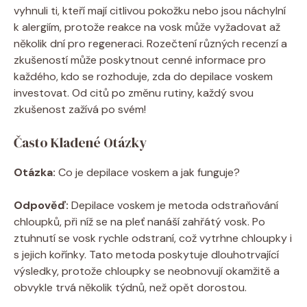
vyhnuli ti, kteří mají citlivou pokožku nebo jsou náchylní
k alergiím, protože reakce na vosk může vyžadovat až
několik dní pro regeneraci. Rozečtení různých recenzí a
zkušeností může poskytnout cenné informace pro
každého, kdo se rozhoduje, zda do depilace voskem
investovat. Od citů po změnu rutiny, každý svou
zkušenost zažívá po svém!
Často Kladené Otázky
Otázka:
Co je depilace voskem a jak funguje?
Odpověď:
Depilace voskem je metoda odstraňování
chloupků, při níž se na pleť nanáší zahřátý vosk. Po
ztuhnutí se vosk rychle odstraní, což vytrhne chloupky i
s jejich kořínky. Tato metoda poskytuje dlouhotrvající
výsledky, protože chloupky se neobnovují okamžitě a
obvykle trvá několik týdnů, než opět dorostou.