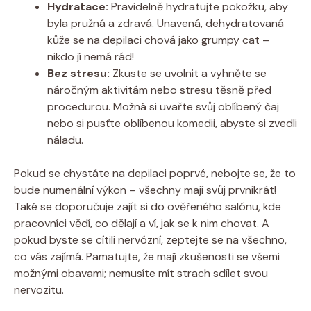
Hydratace:
Pravidelně hydratujte pokožku, aby
byla pružná a zdravá. Unavená, dehydratovaná
kůže se na depilaci chová jako grumpy cat –
nikdo jí nemá rád!
Bez stresu:
Zkuste se uvolnit a vyhněte se
náročným aktivitám nebo stresu těsně před
procedurou. Možná si uvařte svůj oblíbený čaj
nebo si pusťte oblíbenou komedii, abyste si zvedli
náladu.
Pokud se chystáte na depilaci poprvé, nebojte se, že to
bude numenální výkon – všechny mají svůj prvníkrát!
Také se doporučuje zajít si do ověřeného salónu, kde
pracovníci vědí, co dělají a ví, jak se k nim chovat. A
pokud byste se cítili nervózní, zeptejte se na všechno,
co vás zajímá. Pamatujte, že mají zkušenosti se všemi
možnými obavami; nemusíte mít strach sdílet svou
nervozitu.