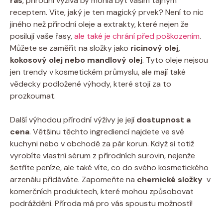
řas
, ​přírodní výživa⁢ by mohla být vaším⁢ tajným⁣
receptem.‌ Víte,⁤ jaký ​je ‌ten magický prvek? ‌Není to nic​
jiného⁤ než ‍přírodní oleje a extrakty, které ​nejen že​
posilují ⁤vaše řasy,
ale také je chrání před poškozením
.​
Můžete se zaměřit ‍na složky jako
ricinový olej,
kokosový olej​ nebo ⁣mandlový‍ olej
. Tyto oleje⁤ nejsou
jen trendy ‌v‌ kosmetickém ‌průmyslu, ale mají ​také⁤
vědecky podložené výhody, které stojí za to
prozkoumat.
Další výhodou‍ přírodní výživy⁢ je její
dostupnost a
cena
. Většinu těchto⁣ ingrediencí najdete ve své
kuchyni nebo ⁣v obchodě za pár ‍korun.⁣ Když⁣ si ⁤totiž
vyrobíte vlastní⁣ sérum ⁢z přírodních ⁣surovin, nejenže
⁢šetříte ‌peníze,‍ ale také víte, co do‍ svého kosmetického
arzenálu ‍přidáváte. ⁢Zapomeňte na⁢
chemické složky
‍ v
komerčních produktech,⁢ které mohou způsobovat‌
podráždění.⁣ Příroda⁣ má pro​ vás spoustu možností!