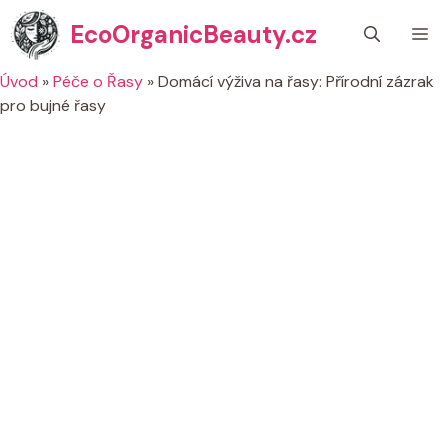
Přeskočit
EcoOrganicBeauty.cz
M
na
obsah
Úvod
»
Péče o Řasy
»
Domácí výživa na řasy: Přírodní zázrak
pro bujné řasy