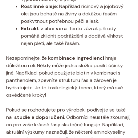
Rostlinné oleje
: Například ricinový a jojobový‍
olej jsou‍ bohaté na živiny a dokážou řasám
poskytnout potřebnou ‌péči a lesk.
Extrakt z aloe vera
: ⁣Tento zázrak⁤ přírody
pomáhá zklidnit podráždění a dodává ​vlhkost
⁣nejen ⁣pleti, ale také řasám.
Nezapomínejte, že⁣
kombinace ingrediencí
hraje
důležitou roli. Někdy může jedna⁢ složka posílit ⁢účinky
jiné. Například, pokud použijete biotin ‌v ‌kombinaci ​s
panthenolem, zpevníte strukturu ⁢řas a ‍zároveň je
⁢hydratujete. ‍Je to‍ toxikologický tanec, který má své
osvědčené⁣ kroky!
Pokud se rozhodujete pro výrobek, ⁣podívejte‌ se také‌
na ‌
studie a doporučení
. Odborníci neustále zkoumají,
co pro vaše​ krásné řasy skutečně funguje. Například,
aktuální výzkumy ⁤naznačují, ​že některé aminokyseliny