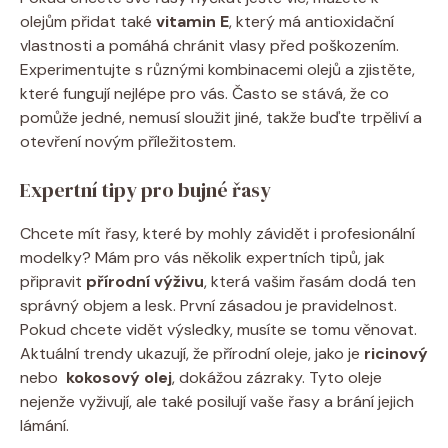
olejům ⁣přidat také⁤
vitamin E
, který⁢ má antioxidační
vlastnosti a pomáhá chránit‍ vlasy⁣ před poškozením.
Experimentujte s různými kombinacemi olejů‌ a‍ zjistěte,
které fungují nejlépe pro vás. ⁢Často⁢ se stává, že co
pomůže jedné, nemusí sloužit jiné, ‌takže buďte trpěliví a
otevření ‌novým příležitostem.
Expertní‍ tipy pro bujné ‍řasy
Chcete mít⁢ řasy, ⁣které by mohly ‍závidět⁢ i profesionální
modelky? Mám pro vás několik expertních‌ tipů, jak
připravit‌
přírodní ⁣výživu
, která vašim řasám‍ dodá ten
správný ​objem a lesk. První ⁢zásadou je pravidelnost.
Pokud⁣ chcete vidět výsledky, musíte se tomu věnovat.
Aktuální trendy ukazují, že přírodní oleje,⁣ jako je
ricinový
nebo ‍
kokosový olej
, dokážou​ zázraky. Tyto oleje
nejenže vyživují, ale také posilují ⁢vaše řasy a brání jejich
lámání.