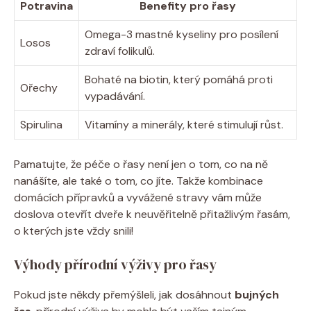
Potravina
Benefity pro řasy
Omega-3 mastné⁢ kyseliny pro posílení
Losos
zdraví‌ folikulů.
Bohaté na⁣ biotin,‌ který⁤ pomáhá proti
Ořechy
vypadávání.
Spirulina
Vitamíny a‍ minerály, které stimulují⁣ růst.
Pamatujte, že ‍péče o‍ řasy ‍není ‌jen o tom, co ‍na ně
nanášíte, ale také o tom, co jíte.​ Takže kombinace
domácích přípravků a vyvážené stravy‍ vám může
doslova otevřít dveře k neuvěřitelně přitažlivým řasám,
o kterých⁤ jste vždy snili!
Výhody přírodní⁣ výživy pro⁣ řasy
Pokud jste někdy ​přemýšleli, jak dosáhnout
bujných