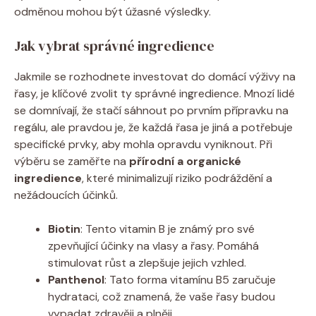
odměnou ‌mohou ​být úžasné⁤ výsledky.
Jak vybrat správné‌ ingredience
Jakmile se rozhodnete ​investovat do domácí výživy​ na
řasy,⁣ je klíčové zvolit ty správné⁣ ingredience. Mnozí lidé
se domnívají, že stačí sáhnout po ⁤prvním přípravku na
‌regálu, ale pravdou je, že každá ‌řasa je jiná a⁢ potřebuje
specifické prvky, aby⁤ mohla opravdu ⁣vyniknout. Při
výběru se ‍zaměřte⁣ na
přírodní a organické
ingredience
, které​ minimalizují riziko podráždění a
nežádoucích účinků.
Biotin
: ‍Tento ⁤vitamin B​ je známý pro ⁤své
zpevňující účinky na​ vlasy a řasy. Pomáhá
stimulovat růst a zlepšuje jejich vzhled.
Panthenol
: ⁢Tato⁣ forma‌ vitamínu ⁢B5 zaručuje⁢
hydrataci, což znamená,​ že vaše řasy budou
vypadat zdravěji a plněji.