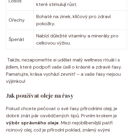
Losos
které stimulují růst.
Bohaté na zinek,⁤ klíčový pro zdraví‌
Ořechy
pokožky.
Nabízí ⁤důležité⁣ vitamíny⁤ a minerály pro
Špenát
celkovou výživu.
⁢ Takže, nezapomeňte ​si udělat malý wellness rituál ⁢i ⁢s
jídlem, které podpoří vaše úsilí o krásné a zdravé řasy.
Pamatujte, krása vychází⁢ zevnitř – ​a vaše řasy nejsou
výjimkou!
Jak používat oleje⁤ na řasy
Pokud ⁣chcete ⁢pečovat o ‍své ​řasy ‌přírodními oleji,‍ je
dobré znát ‍pár ‍osvědčených tipů. Prvním krokem je
výběr​ správného oleje
. Mezi ⁢nejoblíbenější patří
ricinový olej, ‌což je ​přírodní ‍poklad, ⁢známý svými