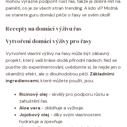
mohou výrazně podpořit růst řas,⁤ takže je dobré​ mít na
paměti, ⁤co ⁣je ‌ze všech​ stran trending.‍ A kdo ví? Možná
se stanete guru domácí‌ péče o řasy ve ⁤svém⁢ okolí!
Recepty na ⁤domácí výživu řas
Vytvoření ⁣domácí výživy pro řasy
Vytvoření⁤ vlastní výživy na‌ řasy‍ může být zábavný
projekt, který vaší kráse dodá přírodní nádech. Než se
pustíte‌ do experimentování, uvědomte si, ‍že nejde jen o⁢
okamžitý efekt,​ ale⁢ o ⁤dlouhodobou péči.
Základními
ingrediencemi
, které ‌můžete použít, jsou:
Ricinový olej
-⁣ skvělý pro podporu‍ růstu ‌a​
zahuštění řas.
Aloe vera
⁤- zklidňuje a vyživuje.
Jojobový olej
-⁢ díky svým vlastnostem
hydratuje a zpevňuje.