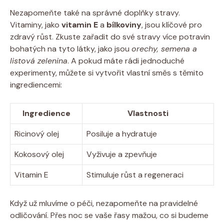
Nezapomeňte‌ také na správné doplňky ⁢stravy.
Vitaminy, ‌jako
vitamin E
​a
bílkoviny
,​ jsou klíčové pro
zdravý ‌růst. Zkuste zařadit do své stravy více potravin
bohatých na tyto ‌látky,‍ jako ⁢jsou
orechy, semena a⁤
listová zelenina
. A pokud ‍máte rádi jednoduché⁢
experimenty, můžete‍ si‍ vytvořit⁢ vlastní směs s těmito
ingrediencemi:
Ingredience
Vlastnosti
Ricinový‌ olej
Posiluje a hydratuje
Kokosový olej
Vyživuje ⁣a zpevňuje
Vitamin‍ E
Stimuluje růst ⁢a regeneraci
Když už mluvíme o ‍péči, nezapomeňte ⁢na pravidelné
odličování. Přes ​noc‍ se vaše řasy mažou,​ co si budeme‍