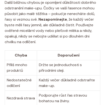
Další ⁤běžnou ​chybou je⁢ opomíjení důležitosti ⁤dobrého
⁢odstranění make-upu. ‍Čočky ‌ve vaší⁣ řasence mohou
⁣působit jako malé těžítka – ⁢pokud ⁢je⁢ nenecháte dolů,
řasy si ⁤vezmou své.
Nezapomínejte
,‍ že každý večer
byste měli řasy jemně, ale ‍důkladně​ čistit. Používejte
ověřené​ micelární​ vody ​nebo pleťové‌ mléka a nikdy,
opakuji, nikdy se nebojte ⁤udělat si po dlouhém ‍dni
chvilku​ na ⁢odlíčení.
Chyba
Doporučení
Příliš mnoho
Držte se jednoduchosti ⁤s
produktů
přírodními oleji.
Nedostatečné
Každý ⁤večer důkladně odstraňte
odlíčení
⁣make-up.
Podporujte růst​ řas stravou
Nezdravá strava
‌bohatou ⁣na živiny.