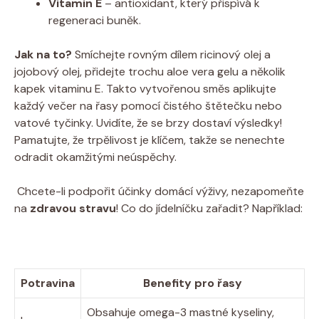
Vitamin ​E
– antioxidant, který ‍přispívá ‍k
regeneraci buněk.
Jak na to?
⁣Smíchejte rovným dílem ricinový olej a
jojobový olej, přidejte trochu aloe ‍vera gelu‌ a několik
kapek vitaminu E.⁣ Takto vytvořenou‍ směs aplikujte
každý večer ​na řasy ⁤pomocí čistého štětečku⁢ nebo
vatové tyčinky. Uvidíte, ‍že se brzy dostaví ‍výsledky!⁤
Pamatujte, že‌ trpělivost⁣ je klíčem, takže se ⁤nenechte
odradit okamžitými ‌neúspěchy.
‍ Chcete-li podpořit účinky domácí výživy, nezapomeňte⁤
na
zdravou⁤ stravu
! ⁢Co do jídelníčku zařadit? Například:
‌ ⁤
Potravina
Benefity⁤ pro⁤ řasy
Obsahuje omega-3 ‍mastné ⁢kyseliny,