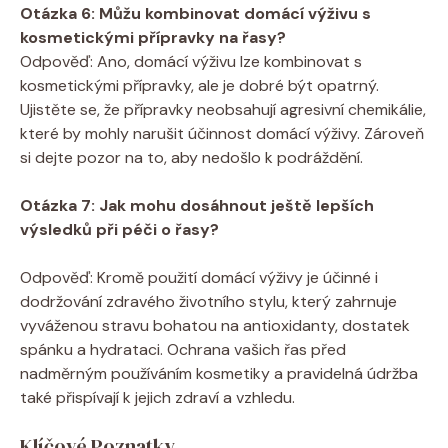
Otázka 6: Můžu kombinovat​ domácí výživu s
kosmetickými přípravky na ⁢řasy?
Odpověď: Ano, domácí výživu lze​ kombinovat ‌s
⁢kosmetickými přípravky,⁣ ale je dobré být opatrný.
Ujistěte ⁣se, že přípravky neobsahují agresivní chemikálie,
které by mohly narušit ​účinnost domácí výživy. Zároveň
si dejte pozor na⁢ to, ⁢aby nedošlo ‍k podráždění.
Otázka 7: Jak mohu dosáhnout‍ ještě lepších
výsledků ‍při⁤ péči o řasy?
Odpověď: Kromě ​použití domácí ⁢výživy je účinné i⁣
dodržování⁢ zdravého životního ⁤stylu, ​který zahrnuje
vyváženou‍ stravu bohatou⁢ na antioxidanty,⁤ dostatek ​
spánku a hydrataci. Ochrana vašich řas ‌před
nadměrným používáním kosmetiky a pravidelná⁣ údržba
také přispívají k jejich zdraví ⁤a vzhledu.
Klíčové Poznatky