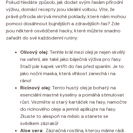
Pokud hledáte způsob, jak dodat‍ svým řasám přírodní
výživu, domácí recepty jsou ideální volbou. Víte, že
právě příroda skrývá ‌mnohé ‍poklady, které nám mohou
pomoci dosáhnout ‌bujnějších a zdravějších ‌řas? Zde
jsou některé osvědčené⁢ hacky, které ⁣můžete ⁢snadno
zařadit ‍do své ⁣každodenní rutiny:
Olivový‌ olej:
Tenhle král mezi oleji‍ je​ nejen skvělý
na vaření, ⁤ale také jako⁢ báječná výživa⁤ pro řasy.‍
Stačí pár kapek vetřít do řas ‍před⁤ spaním.⁤ Je to
jako noční maska, která vlhkost zanechá‍ i na
ráno!
Ricínový olej:
Tento‌ hustý ⁤olej ⁢je⁢ bohatý na
esenciální⁣ mastné kyseliny ​a pomáhá stimulovat
růst. Vezměte si starý kartáček na řasy, ‌namočte‍
do ricínového oleje a ‍jemně aplikujte ⁢na ⁤řasy.
Zkuste ​to alespoň ‌na měsíc a‍ stanete⁤ se
svědkem zázraků!
Aloe vera:
‍ Zázračná rostlina, kterou máme rádi.‌