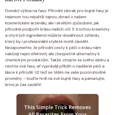
Domácí ‍výživa​ na řasy: Přírodní zázrak pro ⁤bujné řasy je
‍nejenom tou největší tajnou zbraní v našem
‍kosmetickém arzenálu,‌ ale i skvělým způsobem, jak
přírodně ⁢podpořit​ krásu našich očí. S ⁤trochou kreativity‍
a ​chytrých ingrediencí můžete dosáhnout vzhledu,
který ‍by​ i profesionální stylisté mohli závidět. ​
Nezapomeňte, ⁤že přírodní ⁢cesty k péči o krásu ⁤nám
nabízejí nejen‍ efektivní, ale i bezpečné alternativy⁤ k
‌chemickým produktům. Takže, chopte se svého elixíru ‌a
nechte své řasy, ať vyprávějí příběh o nadšené‍ péči a
lásce k přírodě. Už teď se ‍těším‍ na vaše ⁢pozoruhodné
proměny – buďte hrdí‍ na své⁤ bujné řasy a pamatujte,
letos je čas ‍zazářit!
This Simple Trick Removes
All Parasites From Your