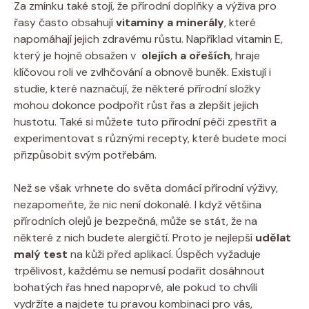
Za zmínku také stojí, že přírodní doplňky ‍a výživa pro
řasy často⁢ obsahují
vitaminy a minerály
, které⁢
napomáhají jejich zdravému růstu. Například vitamin E,
který je hojně obsažen​ v ‌
olejích a ořeších
, hraje
klíčovou roli ve zvlhčování a obnově buněk. Existují i
studie, které naznačují, ⁤že některé přírodní složky
⁢mohou dokonce podpořit ‌růst⁤ řas a zlepšit jejich
hustotu.‍ Také si můžete tuto přírodní péči zpestřit a​
experimentovat s⁤ různými recepty, které budete moci
přizpůsobit svým potřebám.
Než se‌ však vrhnete do světa domácí přírodní⁤ výživy,
nezapomeňte,⁢ že nic není⁢ dokonalé. I když ⁤většina
přírodních olejů⁤ je bezpečná, může se ⁣stát, ‍že na​
některé z nich budete ‍alergičtí. Proto je ‌nejlepší
udělat
malý test
⁤na kůži před ⁢aplikací. Úspěch ‌vyžaduje
trpělivost, každému se nemusí podařit⁣ dosáhnout
bohatých řas ⁢hned napoprvé,​ ale pokud‍ to chvíli
‍vydržíte ​a najdete‌ tu ⁣pravou kombinaci pro vás,