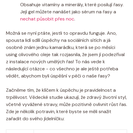
Obsahuje vitamíny⁣ a minerály, které posilují řasy.
Její gel můžete ⁤nanášet​ jako sérum ⁤na řasy a
nechat působit přes noc
.
Možná⁣ se nyní​ ptáte, jestli to opravdu funguje. Ano,
spousta lidí sdílí úspěchy​ na sociálních sítích a já
osobně znám jednu kamarádku, ‌která⁢ se po měsíci
using olivového oleje⁤ tak rozjasnila, že ⁤jsem jí ​podezříval
z instalace nových⁣ umělých řas! To nás ⁢vede k
následující otázce ⁤- co všechno ‍je ale ještě potřeba
vědět,‌ abychom byli úspěšní v péči o naše ‍řasy?
Začněme⁣ tím, ⁣že ‌klíčem​ k úspěchu je pravidelnost a
trpělivost. Vědecké‌ studie ukazují, že ⁢zdravý životní styl,
včetně⁣ vyvážené stravy, může pozitivně ⁣ovlivnit​ růst řas.
​Zde je několik potravin,⁢ které byste se ⁢měli snažit
zařadit do svého jídelníčku: