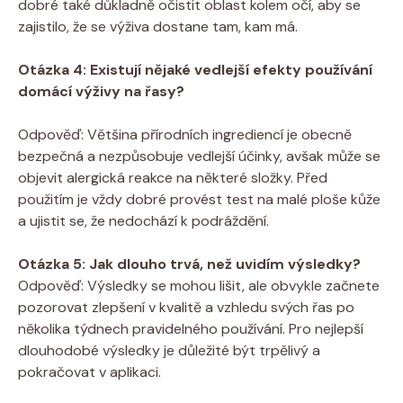
dobré⁣ také důkladně očistit oblast kolem ​očí, aby se
zajistilo, že se​ výživa dostane⁤ tam,‍ kam‍ má.
Otázka 4:⁤ Existují nějaké vedlejší efekty ⁢používání⁢
domácí ​výživy na řasy?
Odpověď: Většina⁢ přírodních‍ ingrediencí je⁢ obecně
bezpečná a nezpůsobuje vedlejší účinky, avšak ‍může se
⁣objevit‍ alergická​ reakce na některé složky. ​Před
použitím je vždy dobré provést ​test na malé ploše ⁢kůže
a ujistit⁢ se,‌ že nedochází k podráždění.
Otázka 5:​ Jak​ dlouho trvá, než​ uvidím‍ výsledky?
Odpověď: Výsledky se mohou lišit, ‍ale obvykle začnete
⁢pozorovat zlepšení​ v kvalitě a vzhledu svých řas po
‍několika týdnech⁤ pravidelného používání. Pro nejlepší
dlouhodobé⁣ výsledky ⁤je ​důležité ⁣být trpělivý a
‌pokračovat v⁤ aplikaci.