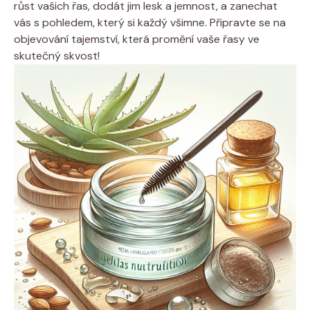
růst vašich řas, dodát jim lesk a jemnost, a ⁣zanechat
vás s pohledem, který ⁢si každý ⁣všimne. ​Připravte se na
objevování⁤ tajemství, ⁤která promění vaše řasy ve
skutečný⁢ skvost!