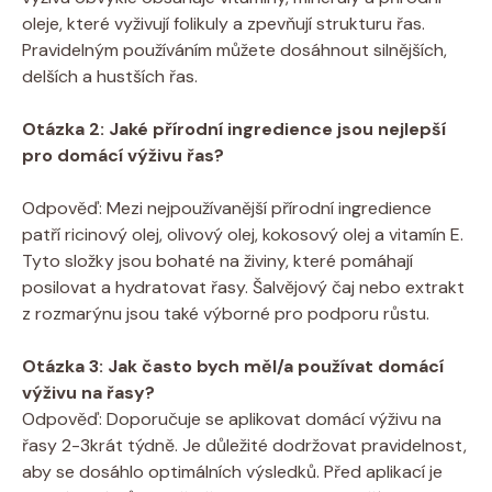
oleje, které vyživují folikuly a ‌zpevňují strukturu řas.
Pravidelným ‌používáním můžete dosáhnout silnějších,⁤
delších a⁣ hustších​ řas.
Otázka 2: Jaké přírodní ingredience jsou​ nejlepší
⁤pro domácí výživu řas?
Odpověď: Mezi ‌nejpoužívanější přírodní ingredience
patří ricinový ⁢olej, olivový olej, kokosový⁢ olej‌ a vitamín E.​
Tyto složky⁤ jsou ​bohaté na ‌živiny, které pomáhají
⁣posilovat a hydratovat ​řasy. Šalvějový čaj nebo ‌extrakt
z rozmarýnu⁤ jsou⁤ také výborné⁢ pro podporu růstu.
Otázka 3: Jak často bych měl/a ​používat domácí
‌výživu na ⁢řasy?
Odpověď: Doporučuje se aplikovat domácí výživu na
řasy 2-3krát⁣ týdně.⁣ Je důležité dodržovat pravidelnost,
‍aby se dosáhlo‌ optimálních výsledků. Před aplikací je