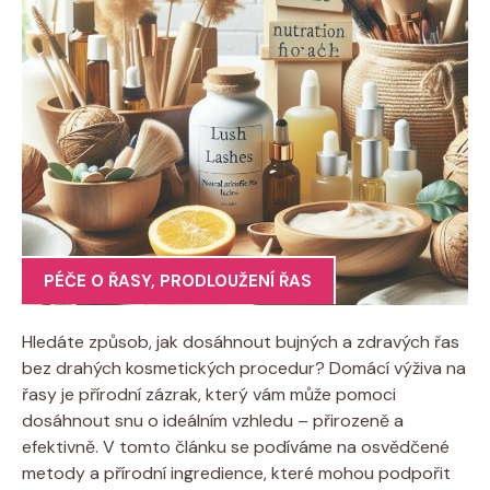
PÉČE O ŘASY
,
PRODLOUŽENÍ ŘAS
Hledáte způsob,​ jak‌ dosáhnout bujných a zdravých ‍řas⁢
bez⁤ drahých kosmetických procedur? Domácí⁢ výživa na
řasy je přírodní zázrak, který vám může‍ pomoci
‌dosáhnout snu o ideálním⁢ vzhledu – ​přirozeně a
efektivně. V tomto ⁣článku se podíváme na⁣ osvědčené
metody a⁢ přírodní ingredience, které mohou podpořit ​