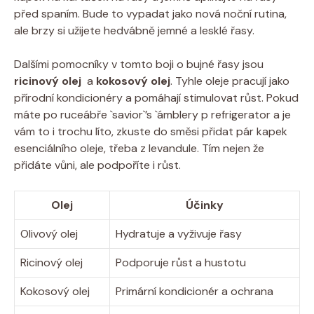
před spaním. Bude to vypadat jako nová noční ‍rutina,
ale brzy si užijete hedvábně jemné a lesklé​ řasy.
Dalšími pomocníky v tomto‍ boji o bujné řasy jsou
ricinový olej
‌ a
kokosový olej
.‌ Tyhle ⁢oleje⁤ pracují jako
přírodní kondicionéry a pomáhají stimulovat⁣ růst. Pokud‌
máte po ruceábře `savior`’s `ámblery p ‌refrigerator a je
⁣vám to i ​trochu líto, zkuste‍ do⁤ směsi ⁣přidat‍ pár kapek
⁢esenciálního oleje, ‍třeba ​z levandule. Tím nejen⁤ že
přidáte vůni, ale podpoříte i ⁢růst.
Olej
Účinky
Olivový olej
Hydratuje⁤ a vyživuje řasy
Ricinový olej
Podporuje ‌růst a hustotu
Kokosový olej
Primární kondicionér⁤ a ochrana