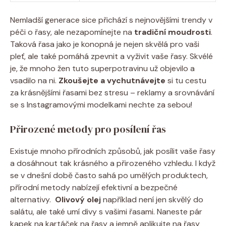
Nemladší ⁤generace sice přichází ⁤s nejnovějšími trendy v
⁢péči o řasy, ale nezapomínejte na
tradiční‌ moudrosti
.​
Taková‌ řasa jako je konopná ​je nejen ⁤skvělá pro vaši
pleť, ale také pomáhá zpevnit ‍a vyživit vaše řasy.⁢ Skvélé
je, že⁢ mnoho⁤ žen tuto superpotravinu​ už⁤ objevilo a
vsadilo ⁢na ni.​
Zkoušejte a vychutnávejte
⁢si⁤ tu cestu
⁤za krásnějšími řasami⁣ bez stresu ​– reklamy a srovnávání
se s Instagramovými modelkami ⁢nechte za sebou!
Přirozené‍ metody pro posílení řas
Existuje⁣ mnoho přírodních způsobů, jak ‍posílit vaše⁤ řasy‌
a dosáhnout tak krásného a ⁣přirozeného vzhledu. I když
se v dnešní ⁣době často sahá po umělých ⁤produktech,
přírodní metody​ nabízejí efektivní⁣ a bezpečné
alternativy.
​ Olivový ‌olej
například není ⁢jen skvělý do
salátu, ‌ale také‌ umí divy s ⁣vašimi řasami.⁣ Naneste pár
kapek na‌ kartáček na⁣ řasy a jemně aplikujte na ⁤řasy