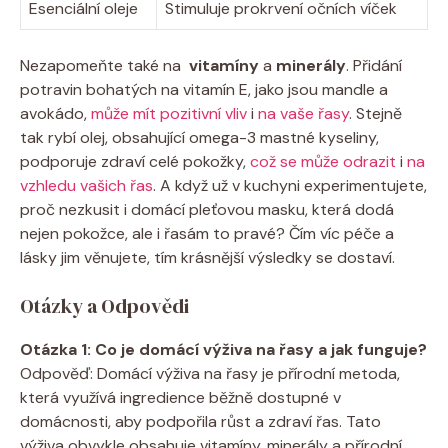
Esenciální oleje
Stimuluje prokrvení očních víček
Nezapomeňte také⁣ na ​
vitamíny
a
minerály
. Přidání
potravin⁤ bohatých na vitamín E, jako ⁣jsou mandle‌ a
⁢avokádo,
může mít pozitivní vliv
‍ i
na vaše řasy
. Stejně
tak rybí olej, obsahující omega-3 mastné kyseliny,
podporuje zdraví celé pokožky,
což se může odrazit
‍ i
na
vzhledu vašich řas
.⁤ A⁣ když už ​v kuchyni experimentujete,
proč nezkusit i‍ domácí pleťovou masku,‍ která dodá
nejen‌ pokožce, ale i řasám‌ to‍ pravé? Čím víc péče ‌a
lásky jim věnujete, tím krásnější výsledky⁣ se dostaví.
Otázky a Odpovědi
Otázka 1: Co je domácí výživa ⁣na řasy a jak funguje?
Odpověď: Domácí ⁤výživa na‌ řasy je přírodní metoda,
která využívá ingredience běžně dostupné v
domácnosti, aby podpořila růst⁣ a zdraví ⁢řas. Tato
výživa ⁢obvykle obsahuje vitamíny, minerály a přírodní‌