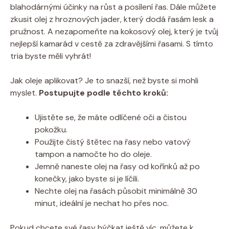
blahodárnými účinky na růst a posílení řas. Dále můžete​
zkusit olej ⁢z hroznových jader, který dodá řasám lesk ⁤a
pružnost. A nezapomeňte ‍na kokosový olej,⁤ který ⁢je tvůj
nejlepší ​kamarád v cestě za ‍zdravějšími řasami. S tímto
tria⁣ byste měli vyhrát!
Jak⁢ oleje aplikovat? Je ‌to snazší, než⁤ byste si mohli
myslet.
Postupujte ⁢podle ‌těchto ⁣kroků:
Ujistěte se, že máte odlíčené oči a čistou
pokožku.
Použijte ⁤čistý štětec⁤ na řasy nebo vatový
tampon a namočte ho do ‌oleje.
Jemně naneste olej⁢ na řasy od kořínků až po
konečky, jako ⁣byste si je líčili.
Nechte olej na​ řasách působit minimálně 30⁤
minut, ⁣ideální je nechat⁣ ho ‍přes ‍noc.
Pokud ​chcete​ své‌ řasy hýčkat ještě ⁢víc, můžete ‌k