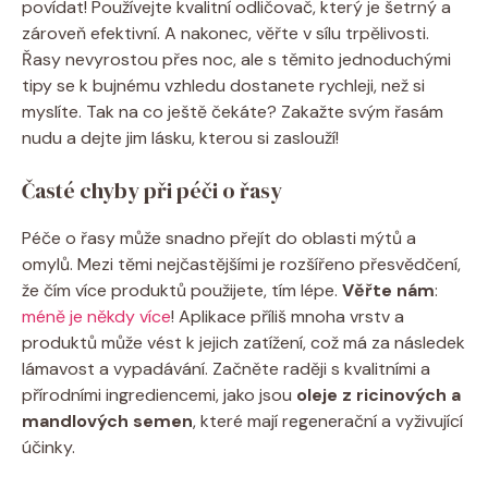
povídat! Používejte kvalitní odličovač, ​který je šetrný ⁤a
zároveň efektivní. ⁣A nakonec, věřte​ v ⁢sílu ‍trpělivosti.
Řasy nevyrostou přes ​noc, ⁣ale s těmito jednoduchými
tipy se k bujnému ⁢vzhledu dostanete rychleji, než si
myslíte.​ Tak na co ještě čekáte?‌ Zakažte svým‌ řasám
nudu a dejte ⁢jim lásku, kterou si zaslouží!
Časté chyby⁢ při péči o řasy
Péče‌ o řasy může ‍snadno ⁤přejít‍ do oblasti mýtů⁤ a
omylů. Mezi těmi ⁢nejčastějšími je ⁣rozšířeno přesvědčení,​
že čím více⁣ produktů použijete, tím lépe.
Věřte nám
:‌
méně je ‌někdy více
! Aplikace příliš mnoha ⁤vrstv a
produktů ⁤může vést k jejich‍ zatížení, což má za následek
lámavost a ⁤vypadávání. Začněte raději s kvalitními a
⁢přírodními ingrediencemi, jako jsou
oleje z ​ricinových a
mandlových semen
, které mají regenerační a vyživující⁢
účinky.