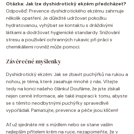
Otázka: Jak lze dyshidrotický ekzém předcházet?
Odpověď: Prevence dyshidrotického ‌ekzému zahrnuje
několik opatření. Je důležité udržovat⁤ pokožku
hydratovanou, vyhýbat‌ se kontaktu s dráždivými
látkami a dodržovat hygienické standardy. Snižování
stresu a​ používání ochranných rukavic ⁢při práci s
⁣chemikáliemi rovněž​ může pomoci. ⁣
Závěrečné ​myšlenky
Dyshidrotický ekzém: Jak se ⁤zbavit puchýřků na rukou ​a
nohou, je téma, které zasahuje mnohé z ‌nás. Vítejte
tedy na konci našeho článku! Doufáme, že jste získali
nejen cenné informace, ale také inspiraci k tomu, abyste
se s těmito neodbytnými puchýřky ⁢spravedlivě
vypořádali.⁤ Pamatujte, prevence a péče jsou klíčem!
Ať už sjednáte mír s mýdlem nebo ⁣se stane vaším
nejlepším přítelem krém na ruce, nezapomeňte, ‌že v