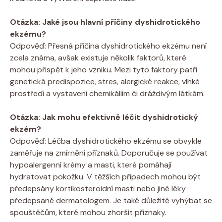
Otázka: Jaké jsou hlavní příčiny ⁣dyshidrotického
ekzému?
Odpověď: Přesná příčina dyshidrotického ekzému není
zcela známa, avšak existuje několik faktorů, které
mohou přispět k jeho vzniku. Mezi tyto faktory patří
genetická predispozice, stres, ​alergické reakce, vlhké
prostředí a vystavení chemikáliím či dráždivým látkám.
Otázka: Jak mohu efektivně léčit dyshidrotický
‌ekzém?
Odpověď:‍ Léčba dyshidrotického ekzému se obvykle
zaměřuje na zmírnění příznaků. Doporučuje se používat
hypoalergenní krémy a masti, které pomáhají ​
hydratovat pokožku. V těžších případech mohou⁤ být
předepsány kortikosteroidní masti nebo jiné léky
předepsané dermatologem. Je také důležité vyhýbat se
spouštěčům, které mohou zhoršit příznaky.