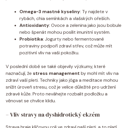
Omega-3⁣ mastné kyseliny
: Ty najdete v
rybách, chia semínkách a vlašských ořeších.
Antioxidanty
: Ovoce a zelenina jako jsou bobule
nebo špenát mohou posílit imunitní systém.
Probiotika
: Jogurty nebo fermentované
potraviny podpoří zdraví střev, což může mít
pozitivní vliv na vaši pokožku.
V poslední době se také objevily výzkumy, které
naznačují, že
stress management
by mohl mít vliv ⁣na
zdraví vaší ‍pleti. Techniky jako jóga a meditace mohou
snížit úroveň stresu, ‌což je velice důležité⁢ pro udržení
zdravé‍ kůže. Proto neváhejte rozbalit podložku a
věnovat se chvilce klidu.
– Vliv stravy na dyshidrotický ekzém
Strava hraje klíčovou roli ve⁤ zdraví naší pleti, a to platí