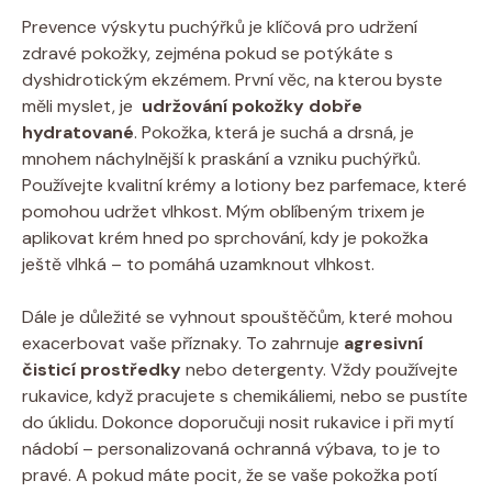
Prevence ⁣výskytu puchýřků je klíčová‍ pro udržení
zdravé pokožky, zejména pokud se potýkáte s
dyshidrotickým‌ ekzémem. První věc, na kterou byste
měli myslet, je ⁤
udržování pokožky dobře
hydratované
. Pokožka, která je suchá a drsná, je
mnohem náchylnější k praskání a vzniku​ puchýřků.
Používejte kvalitní krémy a lotiony bez parfemace, ‍které
pomohou udržet vlhkost. Mým oblíbeným trixem je
aplikovat krém hned po sprchování, ​kdy je pokožka
ještě vlhká – to pomáhá uzamknout vlhkost.
Dále je důležité se vyhnout spouštěčům, které mohou
exacerbovat vaše příznaky. To zahrnuje⁣
agresivní
čisticí prostředky
nebo detergenty. Vždy používejte​
rukavice, když pracujete s chemikáliemi, nebo se pustíte
do úklidu. Dokonce doporučuji nosit rukavice​ i při mytí
nádobí – personalizovaná ochranná výbava, to je to
pravé. A pokud máte pocit, že se⁣ vaše pokožka potí