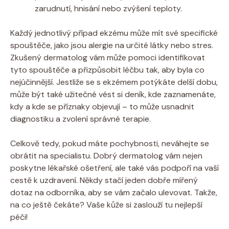
zarudnutí, hnisání nebo‍ zvýšení teploty.
Každý jednotlivý případ ekzému může mít své specifické
spouštěče, jako jsou⁢ alergie ⁣na určité látky nebo stres.
Zkušený dermatolog vám může pomoci identifikovat
tyto ​spouštěče a přizpůsobit léčbu tak, aby byla co
nejúčinnější. Jestliže se s ekzémem potýkáte delší dobu,
může být také užitečné vést si deník, kde zaznamenáte,
kdy a kde ⁤se příznaky objevují – to může usnadnit ​
diagnostiku a zvolení správné terapie.
Celkově ‌tedy, pokud máte pochybnosti, neváhejte se
obrátit na specialistu. Dobrý dermatolog vám nejen
poskytne lékařské ošetření,⁣ ale také vás podpoří na vaší
cestě k uzdravení. Někdy stačí jeden dobře mířený
dotaz na odborníka, aby​ se vám začalo ulevovat. Takže,
na co ještě ⁢čekáte? Vaše kůže si zaslouží tu nejlepší
⁤péči!