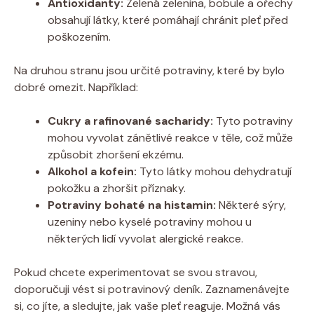
Antioxidanty:
Zelená zelenina, bobule a ořechy
obsahují⁢ látky, které pomáhají⁢ chránit pleť před
poškozením.
Na druhou stranu jsou určité potraviny, které by bylo
dobré omezit. Například:
Cukry a rafinované sacharidy:
Tyto potraviny
mohou vyvolat zánětlivé⁤ reakce v těle, což může
způsobit zhoršení ekzému.
Alkohol a kofein:
Tyto látky mohou dehydratují
pokožku a ⁤zhoršit příznaky.
Potraviny bohaté na histamin:
Některé sýry,
uzeniny nebo kyselé potraviny mohou⁤ u
některých ⁤lidí vyvolat alergické reakce.
Pokud chcete experimentovat se svou ‍stravou,
doporučuji vést si potravinový‍ deník. Zaznamenávejte
si, co jíte, a sledujte, jak vaše pleť reaguje. Možná vás