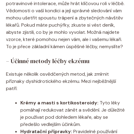
potravinové intolerace, může hrát klíčovou roli v léčbě.
Vědomosti o ‌vaší kondici ⁤a její správné sledování ⁢vám
mohou ušetřit spoustu trápení a⁣ zbytečných návštěv
lékařů. Pokud máte​ puchýřky, zkuste si vést deník,
abyste zjistili, co by je‌ mohlo vyvolat. ‌Možná najdete
vzorce, které pomohou‌ nejen vám, ale i vašemu lékaři.
To je přece základní kámen úspěšné léčby, nemyslíte?
– Účinné metody léčby ekzému
Existuje několik osvědčených metod, jak ‍zmírnit
příznaky dyshidrotického ekzému. Mezi nejběžnější
patří:
Krémy a masti s kortikosteroidy:
Tyto léky
pomáhají redukovat zánět a​ svědění. Je důležité
je používat pod dohledem lékaře, ‌aby se
předešlo ​vedlejším účinkům.
Hydratační přípravky:
Pravidelné používání