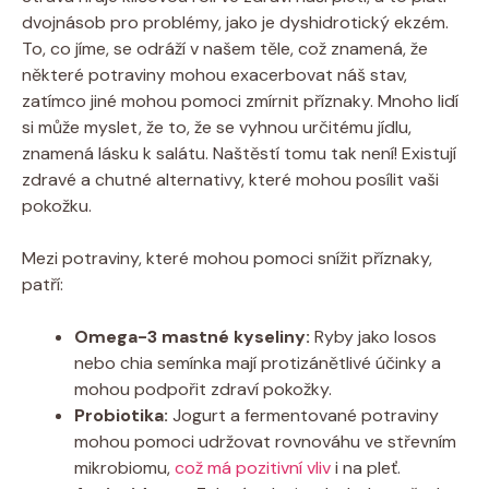
dvojnásob pro problémy, jako je dyshidrotický ekzém.
To, co jíme, se odráží v našem těle, což znamená, že
některé potraviny​ mohou exacerbovat náš stav,
zatímco jiné mohou pomoci zmírnit příznaky. Mnoho lidí
si může myslet, že ⁢to, že se vyhnou určitému jídlu,
znamená lásku k salátu. Naštěstí tomu tak není! Existují
zdravé a chutné alternativy, které mohou posílit vaši
pokožku.
Mezi potraviny, které⁣ mohou pomoci ⁢snížit příznaky,
patří:
Omega-3 mastné kyseliny:
Ryby jako losos
nebo chia semínka mají protizánětlivé účinky a⁢
mohou podpořit zdraví pokožky.
Probiotika:
Jogurt a fermentované potraviny
mohou pomoci udržovat rovnováhu ve střevním
mikrobiomu,
což má pozitivní vliv
i na pleť.