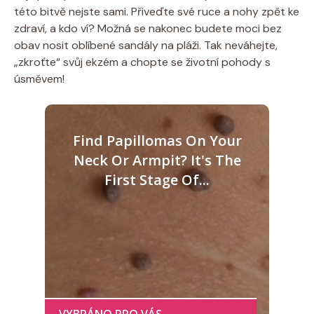
této bitvě nejste sami. Přiveďte své ruce a nohy zpět ke
zdraví,⁤ a kdo ví? ⁢Možná se ‌nakonec ⁤budete moci bez
obav nosit oblíbené sandály na pláži. Tak neváhejte,
„zkroťte“ svůj ekzém a chopte⁣ se životní pohody s
úsměvem!
Find Papillomas On Your
Neck Or Armpit? It's The
First Stage Of...