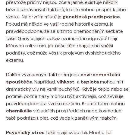
přestože příčiny nejsou zcela jasné, existuje několik
běžně uznávaných faktorů, které mohou přispět k jeho
vzniku. Na prvním místě je
genetická predispozice
. ​
Pokud ‌má někdo ve vaší rodině historii ekzémů, je
pravděpodobné, že se s tímto onemocněním setkáte
také. Geny a jejich odkaz na imunitní odpověď hrají
klíčovou roli v⁣ tom, jak naše tělo reaguje na vnější
podněty,⁢ což může vést k projevům dyshidrotického
ekzému.
Dalším významným faktorem jsou
environmentální
spouštěče
. Například,
vlhkost
​ a
teplota
mohou mít
dramatický vliv na vznik puchýřků. Když je teplo nebo se
potíme, potné žlázy mohou být aktivnější, což zvyšuje
pravděpodobnost vzniku ekzému. Kromě toho mohou
chemikálie
v čisticích prostředcích nebo kosmetice
také podráždit pleť, což vede k zánětlivým reakcím.
Psychický stres
také hraje svou roli. Mnoho lidí