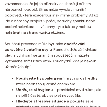
zaznamenalo, že jejich příznaky se zhoršují​ během
náročných období. Stres může vyvolat imunitní
odpověď, která exacerbují⁢ jinak mírné problémy. Ať už
jde⁤ o náročný projekt ‍v práci, poruchy spánku nebo
osobní nelehkosti — všechny ⁤tyto faktory mohou
nahrávat na stranu vzniku ekzému.
Součástí prevence může být​ také
dodržování
zdravého životního stylu
. Pomocí udržování vlhkosti
pleti a‌ vyhýbání se známým spouštěčům můžete
významně snížit riziko vzniku puchýřků. Zde je několik
užitečných tipů:
Používejte ‍hypoalergenní mycí prostředky
,
které neobsahují drsné chemikálie.
Udržujte si hygienu
– pravidelné mytí rukou, ale
ne příliš ⁢časté,⁢ aby se pleť nevysušila.
Hledejte stresové situace
a pokuste se je
minimalizovat pomocí relaxačních ​technik, jako je