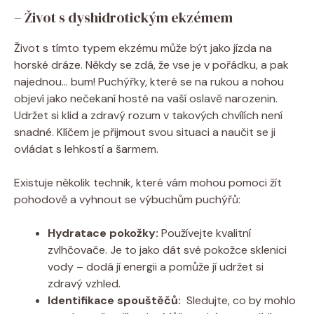
– Život‍ s dyshidrotickým ekzémem
Život s tímto typem ekzému⁢ může být jako jízda na
horské dráze. Někdy se zdá, že vse je v pořádku, a pak
najednou… bum! Puchýřky, které se ⁤na rukou a nohou
objeví jako nečekaní hosté​ na vaší oslavě narozenin.
Udržet‌ si klid a zdravý rozum v takových chvílích není
snadné. Klíčem je přijmout svou situaci a naučit se ji
ovládat s lehkostí⁢ a šarmem.
Existuje několik technik, které vám mohou pomoci žít
pohodově ​a ⁤vyhnout se ⁢výbuchům puchýřů:
Hydratace pokožky:
Používejte kvalitní
zvlhčovače. Je ⁢to jako dát své pokožce sklenici
vody – dodá‌ jí energii a pomůže jí udržet si
zdravý vzhled.
Identifikace spouštěčů:
‍ Sledujte, co by ​mohlo