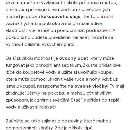
ekzému, můžete vyzkoušet několik přírodních ‍metod,⁤
které vám přinesou úlevu. Jednou z osvědčených
metod je použití⁢
kokosového oleje
. Tento přírodní
zázrak hydratuje pokožku a má protizánětlivé
vlastnosti, které mohou pomoci snížit podráždění. A
pokud si ho ‍budete pravidelně nanášet, můžete se
vyhnout dalšímu vysychání pleti.
Další skvělou možností je
ovocný ‍ocet
,​ který může
fungovat jako přírodní antiseptikum. Zkuste přidat dvě
lžíce do koupelové vody a užijte si uvolňující koupel,
která může pomoci uklidnit vaše ruce a nohy. Když už
jsme⁣ u koupelí, nezapomeňte na
ovesné vločky
! Ty mají
zklidňující účinky na pokožku ⁤a mohou být skvělým
způsobem, jak zmírnit svědění. Stačí je přidat do teplé
vody a užívat ‍si relaxaci.
Začněte ⁢se také zajímat o potraviny, které mohou
pomoci zmírnit záněty. Zde je několik tipů: