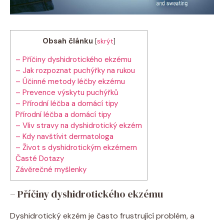
Obsah článku
[
skrýt
]
– Příčiny ⁤dyshidrotického ekzému
– Jak rozpoznat puchýřky ​na rukou
– Účinné metody léčby ekzému
– Prevence výskytu puchýřků
– ‍Přírodní léčba a domácí tipy
Přírodní léčba‌ a domácí tipy
– Vliv stravy na dyshidrotický ekzém
– Kdy navštívit dermatologa
– Život‍ s dyshidrotickým ekzémem
Časté Dotazy
Závěrečné ​myšlenky
– Příčiny ⁤dyshidrotického ekzému
Dyshidrotický ekzém je často frustrující problém, a