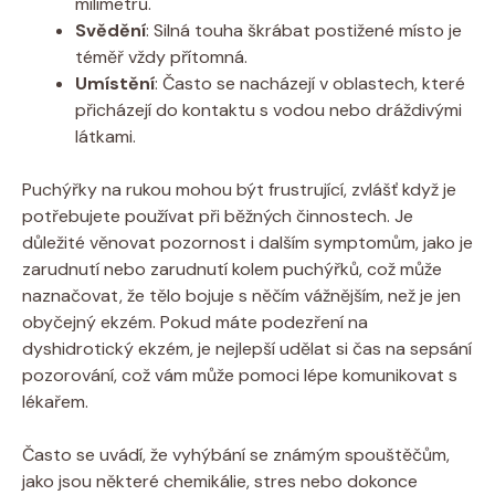
milimetrů.
Svědění
:⁤ Silná touha škrábat postižené místo je
téměř vždy přítomná.
Umístění
: Často se nacházejí v oblastech, které
přicházejí do kontaktu s vodou nebo dráždivými
látkami.
Puchýřky na rukou mohou být frustrující, zvlášť když je
potřebujete používat při běžných činnostech. Je
důležité věnovat pozornost i dalším symptomům, jako je
zarudnutí nebo zarudnutí kolem puchýřků,​ což může
naznačovat, že tělo bojuje s‌ něčím vážnějším, než je jen
obyčejný ekzém. Pokud máte podezření na
dyshidrotický ekzém, je nejlepší​ udělat si čas na sepsání
pozorování, což vám může pomoci lépe komunikovat s
lékařem.
Často se uvádí,⁢ že vyhýbání se známým spouštěčům,
jako jsou některé chemikálie, stres nebo dokonce