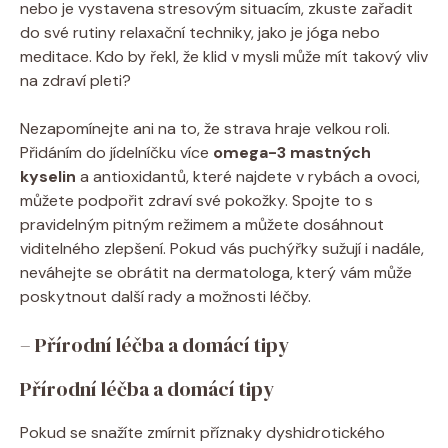
nebo je ‍vystavena stresovým situacím, zkuste zařadit
do své rutiny relaxační techniky, jako je jóga nebo
meditace. Kdo by​ řekl, že klid v mysli může mít takový vliv
na zdraví pleti?
Nezapomínejte ⁣ani na to, že strava hraje velkou roli.
Přidáním do jídelníčku více
omega-3 mastných
kyselin
a⁤ antioxidantů, které najdete v rybách a ovoci,
můžete podpořit zdraví své pokožky. Spojte to s
pravidelným pitným režimem a můžete dosáhnout
viditelného zlepšení. Pokud vás​ puchýřky sužují i nadále,
neváhejte se obrátit na dermatologa, který vám může
poskytnout další rady a možnosti léčby.
– ‍Přírodní léčba a domácí tipy
Přírodní léčba‌ a domácí tipy
Pokud se snažíte zmírnit příznaky ​dyshidrotického