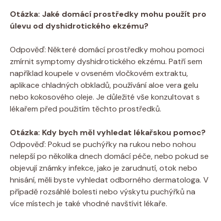
Otázka: Jaké domácí prostředky mohu použít ⁢pro
úlevu od dyshidrotického ekzému?
Odpověď: Některé domácí prostředky mohou pomoci
zmírnit symptomy dyshidrotického ekzému. Patří sem
například koupele v ovseném vločkovém extraktu,
aplikace chladných obkladů, používání aloe vera gelu
nebo kokosového‌ oleje. Je důležité vše konzultovat s
lékařem před použitím ‌těchto prostředků.
Otázka: Kdy bych měl vyhledat lékařskou pomoc?
Odpověď: Pokud⁣ se‌ puchýřky na rukou nebo nohou
nelepší po několika‍ dnech domácí péče, nebo pokud se
objevují známky ‌infekce, jako je zarudnutí, otok nebo
hnisání, měli byste vyhledat odborného dermatologa. V
případě rozsáhlé bolesti‍ nebo výskytu puchýřků na
více místech je také vhodné navštívit lékaře.