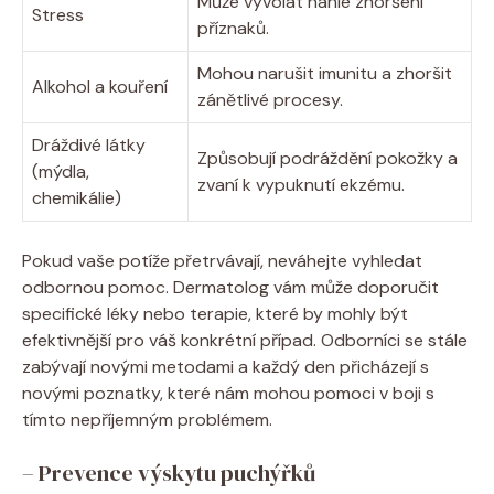
Může vyvolat náhlé zhoršení
Stress
příznaků.
Mohou narušit imunitu a zhoršit
Alkohol a kouření
zánětlivé procesy.
Dráždivé látky
Způsobují podráždění pokožky ⁤a
(mýdla,
zvaní k vypuknutí‍ ekzému.
chemikálie)
Pokud vaše ‍potíže přetrvávají, neváhejte vyhledat
odbornou pomoc.‍ Dermatolog vám může doporučit
specifické léky nebo terapie, které by mohly být
efektivnější pro váš konkrétní případ. Odborníci se stále
zabývají novými⁢ metodami a každý den přicházejí s
novými poznatky, které⁤ nám mohou pomoci v boji s
tímto nepříjemným problémem.
– Prevence výskytu puchýřků