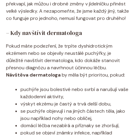
překvapí, ‍jak můžou i ‍drobné změny v ⁣jídelníčku přinést
velké výsledky. A nezapomeňte, ‌že jsme každý jiný, takže
co funguje pro⁤ jednoho, nemusí fungovat pro druhého!
– Kdy navštívit dermatologa
Pokud máte podezření, že trpíte dyshidrotickým
ekzémem nebo se ⁢objevily ⁤neustálé puchýřky, je
důležité navštívit dermatologa, kdo dokáže stanovit
přesnou diagnózu a navrhnout účinnou ‌léčbu.
Návštěva dermatologa
by měla být prioritou, pokud:
puchýře​ jsou bolestivé nebo svrbí a ​narušují vaše
každodenní aktivity,
výskyt ekzému je častý a trvá delší dobu,
se puchýře ‌objevují i na jiných částech⁣ těla, jako
jsou například⁢ nohy nebo obličej,
domácí léčba⁢ nezabírá a příznaky se zhoršují,
pokud se ​objeví známky infekce, například