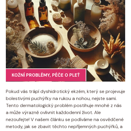
KOŽNÍ PROBLÉMY
,
PÉČE O PLEŤ
Pokud vás trápí dyshidrotický ekzém, ‌který se projevuje
bolestivými puchýřky na rukou a nohou,⁢ nejste sami.
Tento dermatologický problém postihuje mnohé z nás
a může výrazně ovlivnit každodenní život. Ale
⁤nezoufejte! V našem⁢ článku se podíváme na⁣ osvědčené
metody, jak se zbavit těchto nepříjemných puchýřků,​ a