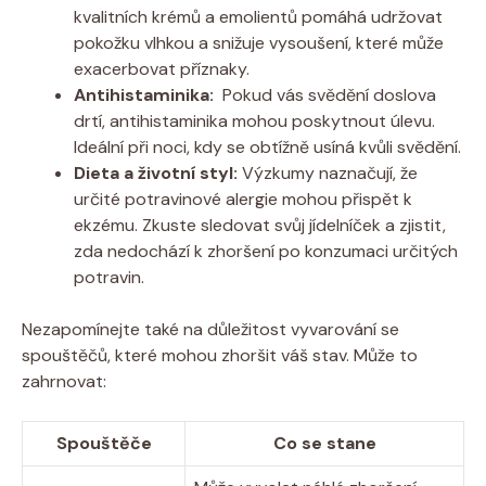
kvalitních krémů a emolientů ⁢pomáhá udržovat
pokožku vlhkou a snižuje vysoušení, které může
exacerbovat příznaky.
Antihistaminika:
‍ Pokud vás ⁢svědění doslova
drtí, antihistaminika mohou poskytnout úlevu.
Ideální ⁤při noci, kdy se obtížně usíná kvůli svědění.
Dieta ⁤a životní styl:
Výzkumy naznačují, že
určité potravinové alergie mohou přispět k
ekzému. Zkuste‍ sledovat svůj jídelníček a zjistit,
zda⁢ nedochází k zhoršení po konzumaci určitých⁢
potravin.
Nezapomínejte také na důležitost vyvarování se
⁤spouštěčů, které⁤ mohou zhoršit váš stav. Může to
zahrnovat:
Spouštěče
Co se stane