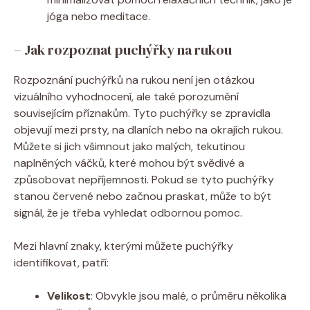
jóga nebo meditace.
– Jak rozpoznat puchýřky ​na rukou
Rozpoznání puchýřků na rukou není jen ‍otázkou
vizuálního vyhodnocení, ale také porozumění
souvisejícím příznakům. Tyto puchýřky se zpravidla
objevují mezi prsty, na dlaních nebo na okrajích rukou.⁢
Můžete si jich všimnout jako malých, tekutinou
naplněných ⁤váčků, které mohou být svědivé a
způsobovat nepříjemnosti. Pokud se tyto puchýřky
stanou červené nebo začnou praskat, může to být
signál, že je třeba vyhledat odbornou ⁤pomoc.
Mezi ⁢hlavní znaky, kterými můžete puchýřky
identifikovat, patří:
Velikost
: Obvykle⁢ jsou malé, o průměru‍ několika