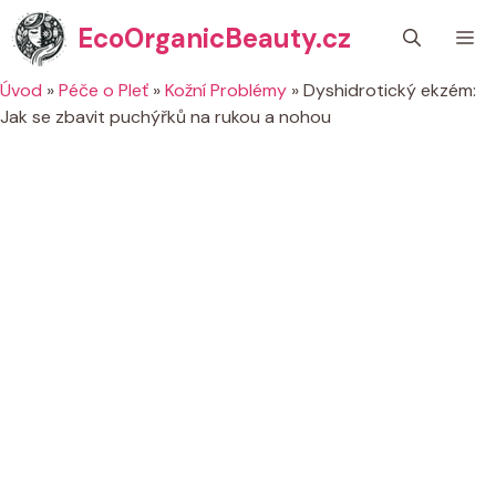
Přeskočit
EcoOrganicBeauty.cz
M
na
obsah
Úvod
»
Péče o Pleť
»
Kožní Problémy
»
Dyshidrotický ekzém:
Jak se zbavit puchýřků na rukou a nohou