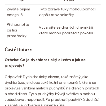
Zvyšte příjem
Tyto zdravé ⁤tuky‍ mohou pomoci
omega-3
zlepšit stav pokožky.
Přehodnoťte ​
Vyvarujte se drsných chemikálií,
čisticí
které mohou ​podráždit pokožku.
prostředky
Časté Dotazy
Otázka: Co je dyshidrotický ekzém a jak se
‍projevuje?
Odpověď: Dyshidrotický ekzém, také známý jako
dyshidróza, je idiopatické kožní onemocnění, které se
projevuje vznikem malých puchýřků na dlaních, prstech
a chodidlech. Tyto puchýřky bývají svědivé a mohou
způsobovat nepohodlí. Po prasknutí ⁣puchýřků dochází
k⁤ zánětu a vytváření⁢ šupinaté kůže.