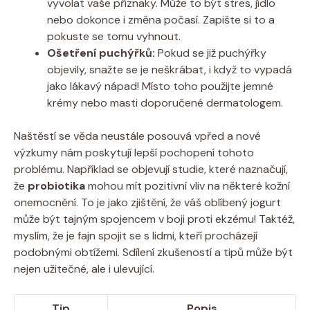
‌vyvolat vaše příznaky. Může to být stres, jídlo
nebo dokonce ⁢i změna počasí. Zapište si to a⁤
pokuste se tomu vyhnout.
Ošetření‌ puchýřků:
Pokud se již puchýřky
objevily,⁣ snažte se je neškrábat, i když to vypadá
jako lákavý nápad! Místo toho použijte‌ jemné
krémy nebo​ masti doporučené dermatologem.
Naštěstí se věda ⁢neustále posouvá vpřed a nové
výzkumy nám poskytují lepší ⁤pochopení tohoto
problému. Například se objevují‌ studie, které naznačují,
že
probiotika
mohou mít pozitivní vliv⁤ na některé kožní
onemocnění. To je jako zjištění, ​že váš oblíbený jogurt
může být tajným spojencem v boji proti ekzému! Taktéž,
myslím, že je fajn spojit​ se‌ s‍ lidmi, kteří procházejí
podobnými obtížemi. Sdílení zkušeností a tipů může být
nejen užitečné, ale i ulevující.
Tip
Popis