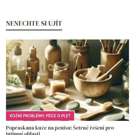
NENECHTE SI UJÍT
KOŽNÍ PROBLÉMY
,
PÉČE O PLEŤ
Popraskana kuze na penisu: Šetrné řešení pro
intimní oblasti