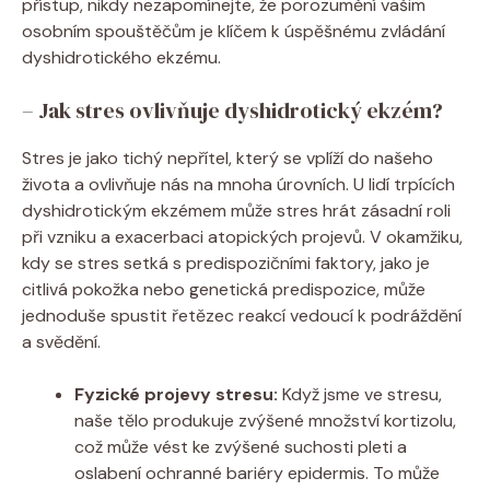
přístup, nikdy nezapomínejte, že porozumění​ vašim ​
osobním spouštěčům je klíčem k úspěšnému zvládání ​
dyshidrotického ekzému.
– Jak stres ​ovlivňuje dyshidrotický ekzém?
Stres je ‍jako ⁣tichý ‌nepřítel,‌ který‌ se vplíží do našeho
života a ovlivňuje ⁢nás‍ na mnoha úrovních. ‍U lidí trpících
dyshidrotickým ekzémem ​může stres hrát zásadní roli
při vzniku a exacerbaci atopických projevů. V okamžiku,‍
kdy⁣ se stres setká s predispozičními faktory, jako je
citlivá pokožka ‍nebo ​genetická predispozice,⁢ může
jednoduše spustit řetězec ⁢reakcí‍ vedoucí⁤ k podráždění‌
a svědění.
Fyzické projevy stresu:
Když ‍jsme ve stresu,
naše tělo⁣ produkuje zvýšené ​množství kortizolu,
což může⁢ vést ke zvýšené suchosti pleti a
oslabení ochranné bariéry epidermis. To ⁤může