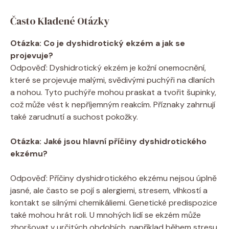
Často⁢ Kladené Otázky
Otázka: Co je dyshidrotický ekzém a⁤ jak⁣ se
projevuje?
Odpověď: Dyshidrotický ekzém je kožní onemocnění,
které⁣ se projevuje malými, svědivými ⁤puchýři na⁤ dlaních
a nohou. Tyto‌ puchýře mohou praskat a tvořit šupinky,
což​ může vést ⁣k nepříjemným reakcím. Příznaky zahrnují
také zarudnutí a suchost pokožky.
Otázka: Jaké ‌jsou ⁣hlavní příčiny dyshidrotického
ekzému?
⁢ ‌
Odpověď: Příčiny dyshidrotického ekzému nejsou úplně
jasné,⁤ ale často ⁣se pojí⁤ s alergiemi, ‌stresem, vlhkostí ​a
⁢kontakt se silnými chemikáliemi. Genetické ​predispozice
také mohou hrát roli. U mnohých ​lidí se ⁣ekzém může‌
zhoršovat ‌v ​určitých⁣ obdobích, například⁢ během stresu‌