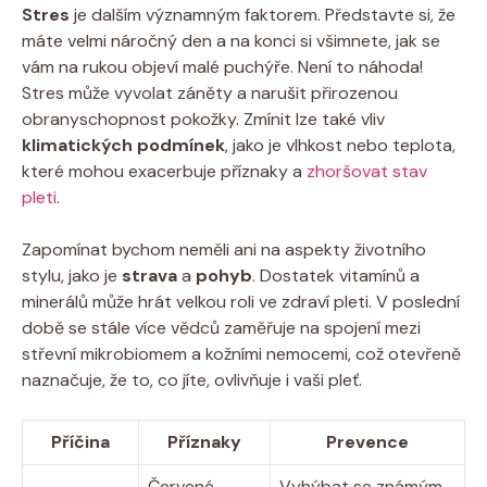
Stres
⁤je dalším významným⁢ faktorem. Představte ‌si, že
máte‍ velmi​ náročný den‌ a ‍na konci si všimnete, jak se
vám na rukou objeví malé puchýře. Není ⁢to ⁣náhoda!
Stres může⁤ vyvolat záněty a narušit přirozenou
obranyschopnost ⁢pokožky. Zmínit ⁢lze také vliv
klimatických podmínek
, jako je vlhkost‌ nebo teplota,
‌které mohou exacerbuje příznaky a
zhoršovat stav
pleti
.
Zapomínat bychom neměli ani na aspekty životního
stylu, jako je
strava
a
pohyb
. Dostatek⁣ vitamínů a⁤
minerálů může‌ hrát velkou roli ve zdraví ‌pleti.⁢ V poslední
době se stále⁤ více vědců⁣ zaměřuje na spojení mezi
střevní mikrobiomem a kožními‍ nemocemi,‍ což otevřeně ​
naznačuje, že ‍to, co jíte, ovlivňuje i vaši‌ pleť.
Příčina
Příznaky
Prevence
Červené,
Vyhýbat se‌ známým