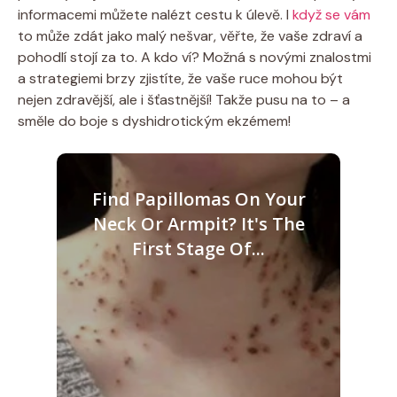
informacemi můžete ⁢nalézt ⁢cestu‍ k úlevě. I
když se vám
to​ může zdát jako malý nešvar,‌ věřte, že vaše zdraví a ​
pohodlí stojí za to. A kdo ví? Možná‍ s novými‌ znalostmi
a strategiemi brzy ⁢zjistíte, že⁤ vaše ruce mohou být
nejen⁢ zdravější, ale i šťastnější! Takže pusu na to – a‌
směle do boje⁢ s dyshidrotickým ekzémem!
Find Papillomas On Your
Neck Or Armpit? It's The
First Stage Of...