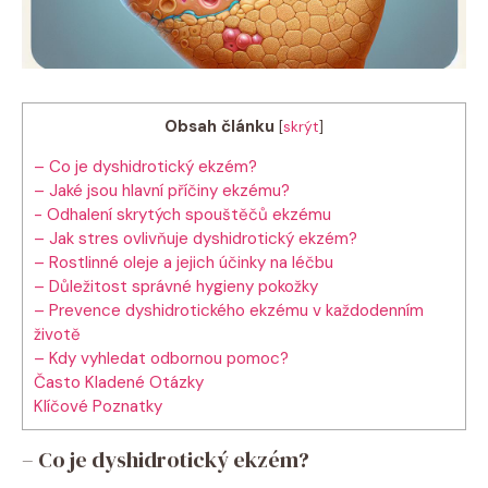
Obsah článku
[
skrýt
]
– Co ⁤je dyshidrotický​ ekzém?
– ⁢Jaké jsou hlavní příčiny ekzému?
-⁢ Odhalení skrytých spouštěčů ekzému
– Jak stres ​ovlivňuje dyshidrotický ekzém?
– Rostlinné oleje ‍a jejich účinky na léčbu
– Důležitost správné hygieny pokožky
– Prevence​ dyshidrotického⁣ ekzému‌ v každodenním
životě
– Kdy vyhledat odbornou pomoc?
Často⁢ Kladené Otázky
Klíčové Poznatky
– Co ⁤je dyshidrotický​ ekzém?