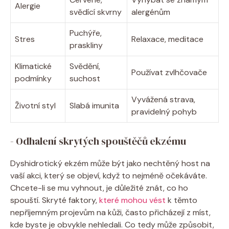
Alergie
svědící ​skvrny
alergénům
Puchýře,
Stres
Relaxace, meditace
praskliny
Klimatické
Svědění,
Používat‌ zvlhčovače
⁢podmínky
suchost
Vyvážená strava,
Životní styl
Slabá imunita
pravidelný pohyb
-⁢ Odhalení skrytých spouštěčů ekzému
Dyshidrotický⁤ ekzém⁢ může být jako nechtěný host na
vaší akci, který se objeví, když‌ to ⁣nejméně ‍očekáváte.
‌Chcete-li ⁤se ‍mu vyhnout, je důležité⁣ znát,​ co ho
⁤spouští. ‌Skryté‍ faktory,
které mohou vést
k těmto⁤
nepříjemným⁢ projevům na kůži, často ⁢přicházejí z míst,
kde byste je obvykle⁤ nehledali. Co ‍tedy ‍může⁤ způsobit,