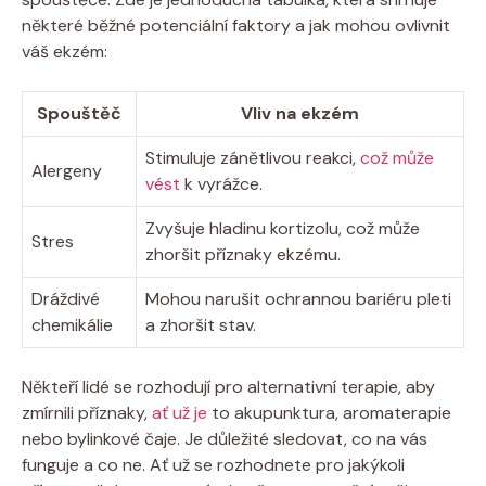
některé⁢ běžné potenciální faktory‍ a jak mohou ovlivnit
váš ekzém:
Spouštěč
Vliv⁢ na ⁢ekzém
Stimuluje zánětlivou reakci,
což může
Alergeny
vést
k vyrážce.
Zvyšuje‌ hladinu kortizolu, což‍ může
Stres
⁢zhoršit příznaky⁢ ekzému.
Dráždivé
Mohou narušit ⁣ochrannou bariéru pleti
chemikálie
a zhoršit stav.
Někteří lidé se rozhodují pro‍ alternativní terapie, aby
zmírnili‍ příznaky,
ať už je
to akupunktura, aromaterapie
nebo⁢ bylinkové čaje. Je⁣ důležité sledovat, co na ⁤vás
funguje a co ne. Ať​ už se rozhodnete pro jakýkoli⁤