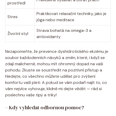
prostředí
Praktikovat​ relaxační techniky,⁤ jako je
Stres
jóga nebo meditace
Strava bohatá‌ na omega-3 a
Životní styl
antioxidanty
Nezapomeňte, ⁢že prevence ‍dyshidrotického ekzému⁣ je
soubor ⁢každodenních návyků a ⁢změn, které, i když se
zdají malicherné, mohou mít‍ ohromný⁣ dopad na vaši
‍pohodu.​ Zkuste se⁢ soustředit‌ na pozitivní přístup a
hledejte, co všechno můžete⁢ udělat pro ​zvýšení​
komfortu⁣ vaší pleti. A⁤ pokud se vám podaří najít to, co
vám nejvíce vyhovuje, klidně mi dejte⁣ vědět⁢ — rád​ si ​
poslechnu vaše tipy⁣ a triky!
– Kdy vyhledat odbornou pomoc?