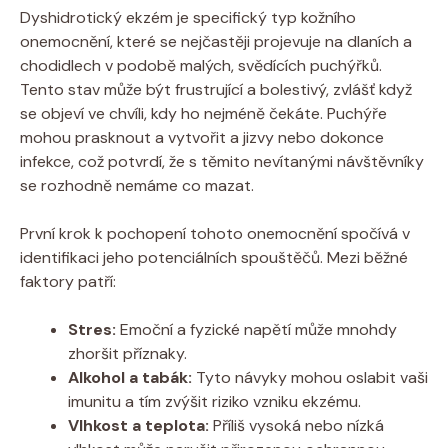
Dyshidrotický ekzém je specifický ​typ kožního
onemocnění, ‍které se nejčastěji projevuje na dlaních a
⁤chodidlech v podobě malých, svědících puchýřků.⁢
Tento stav​ může být frustrující a bolestivý, ⁢zvlášť když
‍se objeví ve chvíli,‌ kdy‌ ho⁣ nejméně⁢ čekáte. Puchýře
mohou prasknout a ⁤vytvořit a ‍jizvy ⁣nebo dokonce
infekce, což potvrdí, že​ s ⁣těmito ⁢nevítanými návštěvníky
se rozhodně nemáme co mazat.
První krok k pochopení tohoto onemocnění spočívá v
‌identifikaci‍ jeho potenciálních spouštěčů. Mezi běžné‌
faktory patří:
Stres:
Emoční a fyzické napětí může mnohdy‍
zhoršit příznaky.
Alkohol ⁢a tabák:
Tyto návyky mohou‌ oslabit vaši
imunitu‌ a tím zvýšit ⁣riziko vzniku ekzému.
Vlhkost a teplota:
⁤Příliš⁣ vysoká nebo⁣ nízká