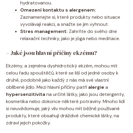
hydratovanou.
Omezení kontaktu s​ alergenem:
Zaznamenejte si,‍ které produkty nebo situace⁣
vyvolávají reakci, a snažte se ⁣jim vyhnout.
Stres management:
​Zahrňte ‌do svého​ dne
⁤relaxační techniky, jako ⁢je jóga nebo⁢ meditace.
– ⁢Jaké jsou hlavní příčiny ekzému?
Ekzémy, a⁣ zejména‍ dyshidrotický ekzém, ‌mohou mít
celou řadu‍ spouštěčů, které se ⁤liší od jedné osoby k
‌druhé, podobně jako‌ každý ‍z nás má ⁣své vlastní ​
oblíbené ⁣jídlo. Mezi hlavní příčiny patří
alergie
a
hypersenzitivita
na určité látky, jako jsou​ detergenty, ​
kosmetika nebo‌ dokonce některé potraviny. Mnoho lidí
si neuvědomuje,‍ jaký vliv mohou‍ mít ‍běžně používané
produkty, které obsahují ‌dráždivé chemické látky, na
zdraví jejich ⁣pokožky.