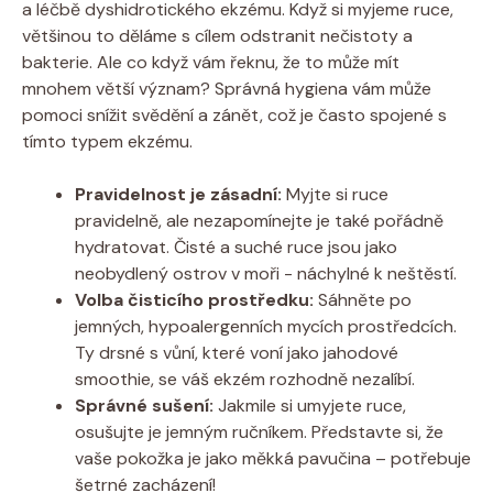
a ⁣léčbě dyshidrotického ‍ekzému. Když si myjeme⁤ ruce,
většinou to děláme‌ s cílem odstranit nečistoty a
‍bakterie. Ale co když⁣ vám řeknu,⁣ že ⁣to může mít‌
mnohem větší význam? Správná hygiena vám může
pomoci snížit svědění a zánět, což je často spojené s​
tímto⁣ typem ekzému.
Pravidelnost je zásadní:
Myjte si ruce
⁢pravidelně,⁢ ale ‌nezapomínejte je také⁣ pořádně
hydratovat. ‌Čisté a suché ⁢ruce ​jsou jako
neobydlený ostrov v moři ‌- náchylné ⁣k neštěstí.
Volba čisticího prostředku:
Sáhněte po
jemných, ​hypoalergenních mycích prostředcích.
‍Ty drsné s vůní,​ které ​voní jako jahodové
smoothie,‍ se váš ‍ekzém rozhodně nezalíbí.
Správné sušení:
Jakmile si umyjete ruce,⁣
osušujte⁤ je jemným‌ ručníkem. Představte si, ‍že⁢
vaše⁤ pokožka ​je jako ‌měkká pavučina ‌–⁣ potřebuje
šetrné zacházení!