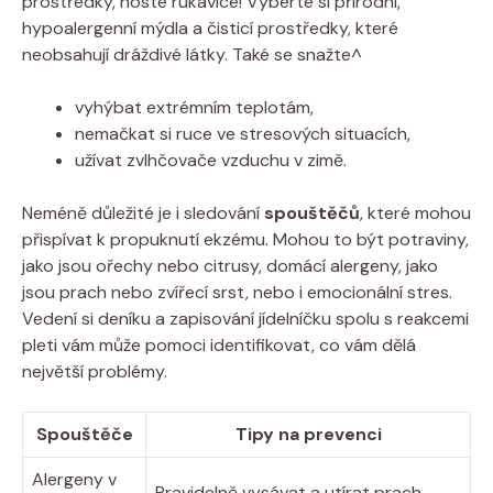
prostředky, noste rukavice! Vyberte ​si přírodní,
hypoalergenní mýdla a‌ čisticí prostředky, které
neobsahují ⁢dráždivé látky. Také se snažte^
vyhýbat ⁣extrémním‌ teplotám,
nemačkat si ruce ve stresových situacích,
užívat zvlhčovače vzduchu v zimě.
Neméně důležité ‍je i​ sledování
spouštěčů
, které⁢ mohou
přispívat k propuknutí ​ekzému.⁢ Mohou to ‌být potraviny,
jako jsou ořechy nebo citrusy, domácí alergeny, jako
⁣jsou prach⁢ nebo‍ zvířecí srst, nebo i emocionální ⁤stres.⁢
Vedení si deníku⁣ a zapisování​ jídelníčku spolu s reakcemi
pleti vám ⁢může‌ pomoci identifikovat, co ⁢vám dělá
největší⁢ problémy.
Spouštěče
Tipy na prevenci
Alergeny ⁣v
Pravidelně⁤ vysávat ​a​ utírat prach