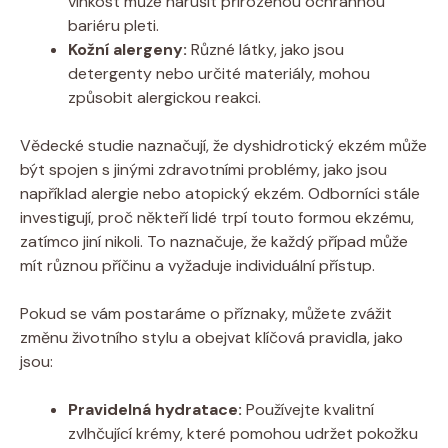
vlhkost ‌může narušit přirozenou ochrannou
bariéru pleti.
Kožní alergeny:
​Různé‍ látky, jako jsou
detergenty nebo určité materiály, mohou‌
způsobit alergickou reakci.
Vědecké studie ⁣naznačují, že dyshidrotický‌ ekzém může
být spojen s​ jinými zdravotními problémy, jako jsou⁤
například alergie ⁢nebo atopický ekzém. Odborníci stále​
investigují, proč někteří‍ lidé trpí touto formou ekzému,⁣
zatímco ⁣jiní‌ nikoli. To naznačuje, že každý případ⁣ může
⁤mít různou příčinu ⁢a vyžaduje individuální přístup.
Pokud se vám postaráme o příznaky, můžete zvážit
změnu životního stylu a obejvat klíčová pravidla, jako
jsou:
Pravidelná hydratace:
Používejte kvalitní
zvlhčující krémy, které pomohou udržet pokožku