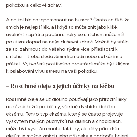
pokožku a celkové zdraví.
A co takhle nezapomenout na humor? Často se říká, že
⁤smích je nejlepší lék, a i když to ​může znít jako klišé,
uvolnění ⁢napětí ‌a podání si ruky‍ se smíchem může mít​
pozitivní‍ dopad ‍na naše duševní zdraví. Možná by⁢ stálo
⁢za⁤ to, zahrnout‍ do vašeho‌ týdne více⁣ příležitostí k
smíchu – ‍třeba sledováním komedií nebo setkáním ​s
přáteli. Vytvoření pozitivního prostředí⁣ může ⁢být klíčem
k oslabování vlivu stresu na‍ vaši pokožku.
– Rostlinné oleje ‍a jejich účinky na léčbu
Rostlinné oleje ‌se už‍ dlouho používají jako přírodní léky⁢
na ⁢různé kožní ‍problémy, včetně dyshidrotického
⁤ekzému. Tento⁢ typ ekzému, ​který se často projevuje
výskytem malých puchýřků na‍ dlaních a chodidlech,
může být vyvolán ⁤mnoha faktory, ale díky ‍přírodním
olejům je možné zmírnit jeho ⁢příznaky a podpořit hojení⁣