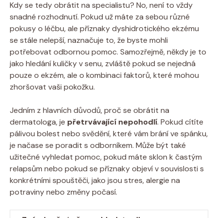
Kdy ⁣se tedy obrátit na specialistu? No, není to vždy
snadné rozhodnutí. Pokud⁣ už máte za sebou různé
pokusy⁣ o léčbu, ale příznaky dyshidrotického ekzému ​
se stále nelepší, naznačuje‍ to, ⁤že byste mohli ​
potřebovat odbornou⁢ pomoc. ​Samozřejmě, ⁤někdy‍ je to
⁢jako hledání kuličky ‌v senu, zvláště pokud se nejedná​
pouze o ekzém, ale ⁣o kombinaci faktorů, které mohou
zhoršovat ⁤vaši pokožku.
Jedním​ z hlavních důvodů, proč se obrátit na​
dermatologa, je
přetrvávající nepohodlí
. Pokud ‍cítíte
pálivou bolest nebo svědění, které ⁣vám brání ve⁤ spánku,‌
je načase ⁣se poradit s ‍odborníkem. ⁣Může být také
užitečné vyhledat pomoc, pokud⁤ máte sklon k‍ častým
relapsům nebo pokud se příznaky objeví v souvislosti‌ s
konkrétními⁣ spouštěči, jako ​jsou stres,⁣ alergie na
potraviny⁣ nebo změny počasí.