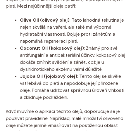
pleti. Mezi nejúčinnější oleje⁤ patří:
Olive⁤ Oil (olivový ⁤olej)
: Tato lahodná​ tekutina⁢ je
nejen skvělá na vaření,​ ale také má ‌výborné
hydratační vlastnosti. Bojuje proti zánětům a
napomáhá regeneraci pleti.
Coconut Oil (kokosový ​olej)
: Známý pro své
antifungální ‌a ⁢antibakteriální účinky,‌ kokosový‍ olej
dokáže‌ zmírnit svědění a zánět, což ⁢je u
dyshidrotického‍ ekzému velmi důležité.
Jojoba ‌Oil⁢ (jojobový ⁣olej)
: ​Tento olej se skvěle
vstřebává do pleti a napodobuje její ⁢přirozené⁤
oleje. Pomáhá‌ udržovat ⁣správnou úroveň vlhkosti
a zklidňuje‍ podráždění.
Když mluvíme ‌o aplikaci těchto olejů, ​doporučuje se ‍je⁢
používat pravidelně. Například, malé množství olivového
oleje‍ můžete⁢ jemně vmasírovat ⁢na postiženou oblast