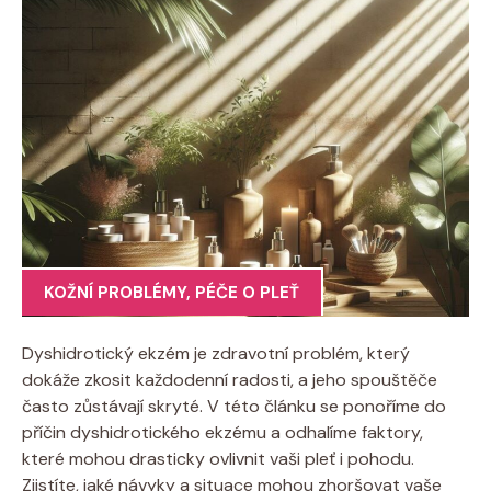
KOŽNÍ PROBLÉMY
,
PÉČE O PLEŤ
Dyshidrotický ekzém je ⁣zdravotní problém,⁤ který
dokáže​ zkosit‌ každodenní radosti, ⁤a⁤ jeho spouštěče
často zůstávají skryté.‌ V ⁢této článku se ⁣ponoříme‌ do
příčin dyshidrotického ‌ekzému a odhalíme faktory,
které mohou ​drasticky​ ovlivnit vaši pleť‌ i pohodu.
Zjistíte, ⁢jaké návyky‍ a ‍situace mohou zhoršovat vaše