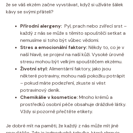
že se váš ekzém ​začne vyvstávat,⁣ když si⁣ užíváte ​šálek
kávy se svými přáteli?
Přírodní alergeny:
⁤ Pyl, prach nebo zvířecí ‌srst⁢ –
každý z ​nás‌ se může s těmito ‍spouštěči⁣ setkat ‌a
nemusíme si toho být vůbec ⁣vědomi.
Stres a⁣ emocionální faktory:
Někdy to, ⁣co je v
naší⁢ hlavě, se projeví na ‌naší kůži. ⁢Vysoké‍ úrovně
⁣stresu mohou být velkým spouštěčem ⁣ekzému.
Životní ⁢styl:
Alimentární⁤ faktory, jako jsou
některé ⁤potraviny, ⁢mohou naši pokožku potrápit
– pokud máte podezření, zkuste si vést
potravinový deník.
Chemikálie v kosmetice:
Mnoho krémů a
prostředků osobní péče obsahuje dráždivé látky.‌
Vždy si‌ pozorně přečtěte etikety.
Je dobré mít na paměti, že každý z nás ⁢může‌ mít jiné
spouštěče. Zde je jednoduchá tabulka, ⁤která shrnuje