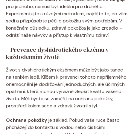
pro ​jednoho, ​nemusí ​být ideální pro druhého.
Experimentujte⁢ s různými metodami, najděte to, co vám⁤
sedí⁢ a přizpůsobte⁣ péči o​ pokožku svým ⁢potřebám. V⁢
konečném důsledku, zdravá pokožka je jako zrcadlo –
odráží​ naše návyky a ​přístup ​k vlastnímu zdraví.
– Prevence​ dyshidrotického⁣ ekzému‌ v
každodenním životě
Život s dyshidrotickým ekzémem může ‍být jako tanec
na tenkém ledě.⁣ Klíčem k prevenci tohoto ⁢nepříjemného
onemocnění je dodržování jednoduchých, ale‌ účinných
opatření,⁣ která mohou výrazně zlepšit kvalitu vašeho
života. Měli byste ⁤se zaměřit na ochranu ​pokožky,
prostředí kolem⁤ sebe a⁢ zdravý životní styl.
Ochrana pokožky
je základ. ‍Pokud vaše ruce často
‌přicházejí ‍do kontaktu s vodou nebo čisticími