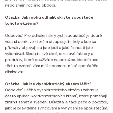
nebo změn ročního ⁤období.
Otázka: Jak ⁣mohu⁢ odhalit⁢ skryté spouštěče
tohoto‍ ekzému?
Odpověď:⁢ Pro odhalení skrytých spouštěčů‍ je⁣ dobré
vést⁤ si deník, ⁢ve kterém‌ si zapisujete,‍ kdy a kde⁤ se
příznaky objevují, ‍co jste jedli a jaké činnosti ‍jste
vykonávali. Sledujte ⁢své okolí, stresové faktory‌ a​
produkty, ‌které‌ používáte ⁢na pokožce. Identifikace
těchto vzorců ‍vám⁢ může pomoci‌ určité spouštěče
eliminovat.
Otázka:‍ Jak lze⁣ dyshidrotický ekzém léčit?
Odpověď: Léčba dyshidrotického ekzému zahrnuje
⁤často aplikaci⁣ kortikosteroidních ⁤krémů, které pomáhají
zmírnit ⁢zánět a svědění. Důležitá je⁢ také péče‍ o pokožku,‌
jako je pravidelné ​zvlhčování ⁣a vyhýbání⁢ se spouštěčům.‍