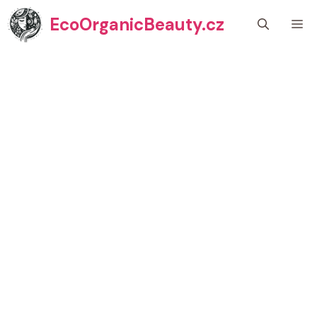
Přeskočit
EcoOrganicBeauty.cz
M
na
obsah