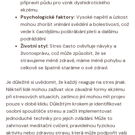
‍připravit⁣ půdu pro​ vznik⁣ dyshidrotického
ekzému.
Psychologické faktory:
Vysoké napětí a úzkost⁢
mohou zhoršit‍ vnímání svědění a bolestivosti, ⁢což​
vede k ‍častějšímu poškrábání pleti a dalšímu
⁢podráždění.
Životní styl:
Stres často ovlivňuje návyky a⁤
životosprávu, což může‍ způsobit, že se⁢
stravujeme méně zdravě, máme méně pohybu a
celkově se špatně ⁤staráme o své zdraví.
Je důležité ‍si uvědomit, ⁣že každý reaguje na stres‍ jinak.
Někteří⁢ lidé⁢ mohou zažívat více závažné formy⁤ ekzému
při stresových situacích, zatímco jiní ⁤mohou mít projev
pouze‍ v době⁤ klidu. ‌Důležitým⁢ krokem ⁣je ⁤identifikovat
osobní spouštěče ⁣stresu⁣ a začít implementovat
⁣jednoduché techniky⁢ pro jejich zvládání.⁤ Může to⁣
zahrnovat meditační ⁢cvičení, pravidelnou fyzickou⁣
aktivitu ‌nebo ⁤zdravou stravu, která může podpořit vaši