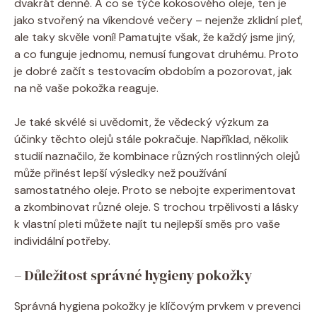
dvakrát denně. A ​co se týče kokosového oleje, ⁢ten je​
jako stvořený na víkendové večery ⁣– nejenže zklidní pleť,
ale‌ taky skvěle​ voní!‌ Pamatujte ⁢však, ⁣že ‌každý jsme⁤ jiný,
a co⁣ funguje jednomu,⁤ nemusí ‌fungovat druhému. Proto
je ‍dobré začít s testovacím ⁢obdobím a pozorovat, ⁤jak
na ně vaše pokožka reaguje.
Je ‍také‍ skvélé si⁣ uvědomit, že vědecký výzkum za⁤
účinky těchto olejů ⁢stále pokračuje. Například, ⁣několik
studií‌ naznačilo, že kombinace různých rostlinných olejů
může přinést lepší výsledky než ⁣používání
samostatného oleje. Proto se nebojte experimentovat
⁣a​ zkombinovat různé oleje. ⁤S trochou ‌trpělivosti ‌a lásky
k⁤ vlastní pleti můžete najít tu nejlepší‍ směs pro⁣ vaše
individální⁤ potřeby.
– Důležitost správné hygieny pokožky
Správná hygiena pokožky je klíčovým‌ prvkem v prevenci