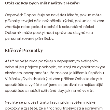
Otázka:⁢ Kdy bych měl⁣ navštívit lékaře?
⁣ ‌
Odpověď: Doporučuje se ‌navštívit lékaře, pokud‌ máte
příznaky trvající déle‍ než⁢ několik týdnů, pokud se‍ ekzém​
zhoršuje nebo pokud dochází‍ k sekundární⁣ infekci.​
Odborník může ‌poskytnout správnou diagnózu a
personalizovaný plán⁢ léčby. ‍
Klíčové Poznatky
Ať už⁣ se vaše ruce ‌potýkají s nepříjemným⁣ svěděním
nebo si jen přejete ⁤pochopit, co stojí za⁤ dyshidrotickým
ekzémem,⁢ nezapomeňte, že znalost je klíčem⁢ k ⁤úspěchu.
​V článku „Dyshidrotický ekzém ⁤příčina: Odhalte⁢ skryté
spouštěče a vyléčte se“⁣ jsme se​ podívali na nejčastější
spouštěče ​a nabídli užitečné ​tipy, jak na ně vyzrát. ⁣
Nechte se provést tímto fascinujícím světem​ lidské
pokožky a zjistěte, že s trochou trpělivosti a správnými