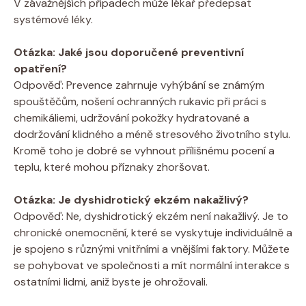
V závažnějších ⁢případech může lékař ⁢předepsat
systémové léky.
Otázka: Jaké jsou doporučené ⁢preventivní
opatření?
Odpověď: Prevence zahrnuje vyhýbání se‌ známým
spouštěčům, nošení ochranných rukavic při práci s
chemikáliemi, udržování pokožky hydratované a
dodržování⁤ klidného a‌ méně stresového životního stylu.
Kromě toho⁣ je dobré se vyhnout přílišnému pocení a
teplu, které​ mohou⁣ příznaky zhoršovat.
Otázka: Je dyshidrotický ekzém nakažlivý?
Odpověď: Ne, dyshidrotický ekzém není nakažlivý. Je to
chronické ⁢onemocnění, které se‌ vyskytuje ⁢individuálně a
je spojeno s různými vnitřními ⁣a‍ vnějšími‌ faktory. Můžete‌
se pohybovat ‍ve společnosti a mít ⁣normální interakce s⁤
ostatními‍ lidmi, aniž byste je ohrožovali.