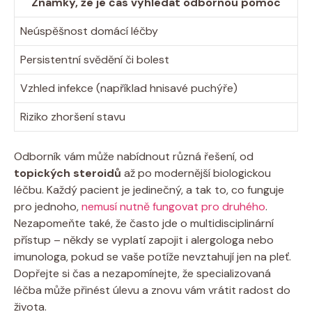
Známky, že‌ je čas ​vyhledat odbornou pomoc
Neúspěšnost domácí léčby
Persistentní svědění či bolest
Vzhled infekce (například hnisavé ​puchýře)
Riziko zhoršení stavu
Odborník vám může ⁣nabídnout různá řešení, od
topických steroidů
⁤až po modernější‍ biologickou
léčbu.⁤ Každý pacient je⁤ jedinečný, a tak to, ⁣co funguje
‍pro jednoho,
nemusí nutně fungovat pro druhého
.
Nezapomeňte také, že​ často jde o‍ multidisciplinární
přístup – někdy se ⁤vyplatí zapojit i alergologa‍ nebo
imunologa, pokud​ se⁢ vaše potíže nevztahují ⁤jen⁤ na pleť.
Dopřejte ⁣si čas a​ nezapomínejte,⁤ že specializovaná
⁢léčba může​ přinést úlevu a znovu⁤ vám vrátit radost‍ do
života.