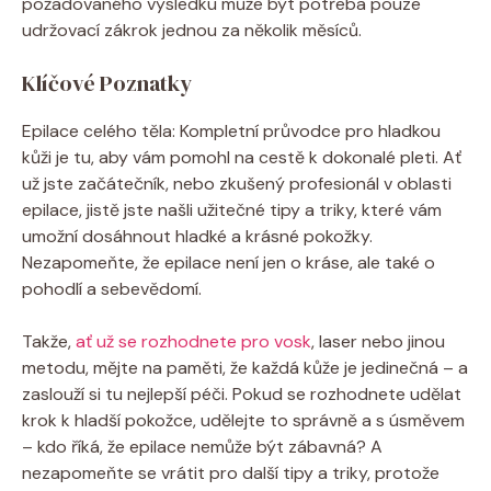
požadovaného výsledku může být potřeba pouze
udržovací zákrok jednou za několik měsíců.
Klíčové Poznatky
Epilace celého těla: Kompletní průvodce pro hladkou
kůži je tu, aby vám pomohl na cestě k dokonalé pleti. Ať
už jste začátečník, nebo zkušený profesionál v oblasti
epilace, jistě jste našli užitečné tipy a triky, které vám
umožní dosáhnout hladké a krásné pokožky.
Nezapomeňte, že epilace není jen o kráse, ale také o
pohodlí a sebevědomí.
Takže,
ať už se rozhodnete pro vosk
, laser nebo jinou
metodu, mějte na paměti, že každá kůže je jedinečná – a
zaslouží si tu nejlepší péči. Pokud se rozhodnete udělat
krok k hladší pokožce, udělejte to správně a s úsměvem
– kdo říká, že epilace nemůže být zábavná? A
nezapomeňte se vrátit pro další tipy a triky, protože