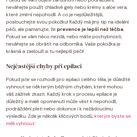
neváhejte použít chladivé gely nebo krémy s aloe vera,
které zmírní nepohodlí. A co je nejdůležitější,
poslouchejte svou pokožku! Každý má jiný tip na ideální
péči, ale pamatujte, že
prevence je lepší než léčba
.
Pokud se vám něco nezdá, nebo máte pochybnosti,
neváhejte se obrátit na odborníka. Vaše pokožka je
krásná a zaslouží si tu nejlepší péči!
Nejčastější chyby při epilaci
Pokud jste se rozhodli pro epilaci celého těla, je důležité
vyhnout se některým běžným chybám, které mohou
váš zážitek zkazit. Každý krok v procesu epilace je
důležitý a malé opomenutí může vést k nepohodlí,
podráždění pleti nebo dokonce i k nežádoucímu
výsledku. Zde je několik klíčových bodů,
kterým byste se
měli vyhnout
: