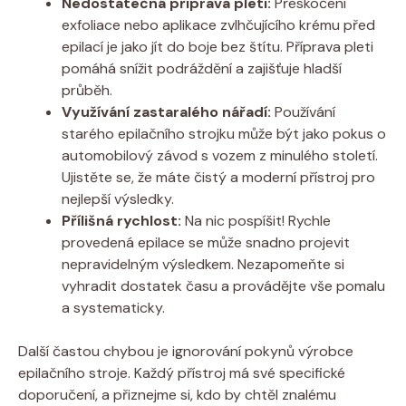
Nedostatečná příprava pleti:
Přeskočení
exfoliace nebo aplikace zvlhčujícího krému před
epilací je jako jít do boje bez štítu. Příprava pleti
pomáhá snížit podráždění a zajišťuje hladší
průběh.
Využívání zastaralého nářadí:
Používání
starého epilačního strojku může být jako pokus o
automobilový závod s vozem z minulého století.
Ujistěte se, že máte čistý a moderní přístroj pro
nejlepší výsledky.
Přílišná rychlost:
Na nic pospíšit! Rychle
provedená epilace se může snadno projevit
nepravidelným výsledkem. Nezapomeňte si
vyhradit dostatek času a provádějte vše pomalu
a systematicky.
Další častou chybou je ignorování pokynů výrobce
epilačního stroje. Každý přístroj má své specifické
doporučení, a přiznejme si, kdo by chtěl znalému