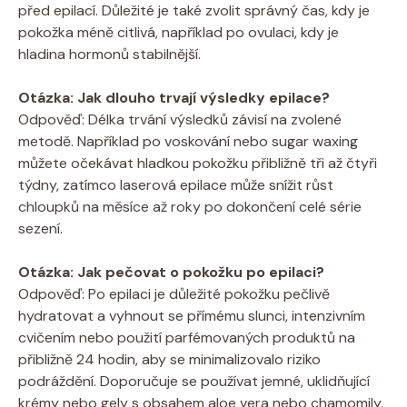
před epilací. Důležité je také zvolit správný čas, kdy je
pokožka méně citlivá, například po ovulaci, kdy je
hladina hormonů stabilnější.
Otázka: Jak dlouho trvají výsledky epilace?
Odpověď: Délka trvání výsledků závisí na zvolené
metodě. Například po voskování nebo sugar waxing
můžete očekávat hladkou pokožku přibližně tři až čtyři
týdny, zatímco laserová epilace může snížit růst
chloupků na měsíce až roky po dokončení celé série
sezení.
Otázka: Jak pečovat o pokožku po epilaci?
Odpověď: Po epilaci je důležité pokožku pečlivě
hydratovat a vyhnout se přímému slunci, intenzivním
cvičením nebo použití parfémovaných produktů na
přibližně 24 hodin, aby se minimalizovalo riziko
podráždění. Doporučuje se používat jemné, uklidňující
krémy nebo gely s obsahem aloe vera nebo chamomily.