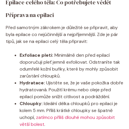
Epilace celého těla: Co potřebujete vědět
Příprava na epilaci
Před samotným zákrokem je důležité se připravit, aby
byla epilace co nejúčinnější a nejpříjemnější. Zde je pár
tipů, jak se na epilaci celý těla připravit:
Exfoliace pleti:
Minimálně den před epilací
doporučuji pleť jemně exfoliovat. Odstraníte tak
odumřelé kožní buňky, které by mohly způsobit
zarůstání chloupků.
Hydratace:
Ujistěte se, že je vaše pokožka dobře
hydratovaná. Použití krému nebo oleje před
epilací pomůže snížit citlivost a podráždění.
Chloupky:
Ideální délka chloupků pro epilaci je
kolem 5 mm. Příliš krátké chloupky se špatně
uchopí,
zatímco příliš dlouhé mohou způsobit
větší bolest
.