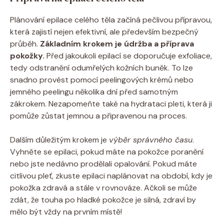
Plánování epilace celého těla začíná pečlivou přípravou,
která zajistí nejen efektivní, ale především bezpečný
průběh.
Základním krokem je údržba a příprava
pokožky.
Před jakoukoli epilací se doporučuje exfoliace,
tedy odstranění odumřelých kožních buněk. To lze
snadno provést pomocí peelingových krémů nebo
jemného peelingu několika dní před samotným
zákrokem. Nezapomeňte také na hydrataci pleti, která ji
pomůže zůstat jemnou a připravenou na proces.
Dalším důležitým krokem je
výběr správného času
.
Vyhněte se epilaci, pokud máte na pokožce poranění
nebo jste nedávno prodělali opalování. Pokud máte
citlivou pleť, zkuste epilaci naplánovat na období, kdy je
pokožka zdravá a stále v rovnováze. Ačkoli se může
zdát, že touha po hladké pokožce je silná, zdraví by
mělo být vždy na prvním místě!