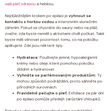
vaši pleť zdravou
a hebkou.
Nejdůležitějším krokem po epilaci je
vyhnout se
kontaktu s horkou vodou
a intenzivním slunečním
zářením. Pokud se chystáte do sauny nebo na pláž,
zvažte, zda byste neměli s aktivitami chvíli počkat. Také
byste měli věnovat pozornost tomu, co na pokožku
aplikujete. Zde jsou některé tipy:
Hydratace:
Používejte jemné, hypoalergenní
krémy nebo oleje, které pomohou pokožku
zklidnit a hydratovat.
Vyhněte se parfémovaným produktům:
Ty
mohou způsobit podráždění, proto sáhněte po
přírodních surovinách.
Pravidelně pečujte o pleť:
Exfoliace za pár dní
po epilaci pomůže předejít zarůstání chloupků.
Pokud se vám objeví zarudnutí nebo podráždění,