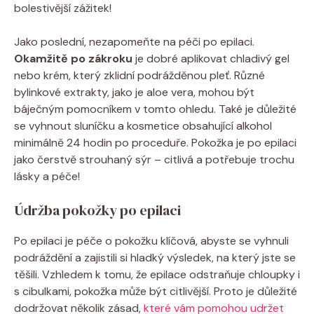
bolestivější zážitek!
Jako poslední, nezapomeňte na péči po epilaci.
Okamžitě po zákroku
je dobré aplikovat chladivý gel
nebo krém, který zklidní podrážděnou pleť. Různé
bylinkové extrakty, jako je aloe vera, mohou být
báječným pomocníkem v tomto ohledu. Také je důležité
se vyhnout sluníčku a kosmetice obsahující alkohol
minimálně 24 hodin po proceduře. Pokožka je po epilaci
jako čerstvě strouhaný sýr – citlivá a potřebuje trochu
lásky a péče!
Údržba pokožky po epilaci
Po epilaci je péče o pokožku klíčová, abyste se vyhnuli
podráždění a zajistili si hladký výsledek, na který jste se
těšili. Vzhledem k tomu, že epilace odstraňuje chloupky i
s cibulkami, pokožka může být citlivější. Proto je důležité
dodržovat několik zásad,
které vám pomohou udržet