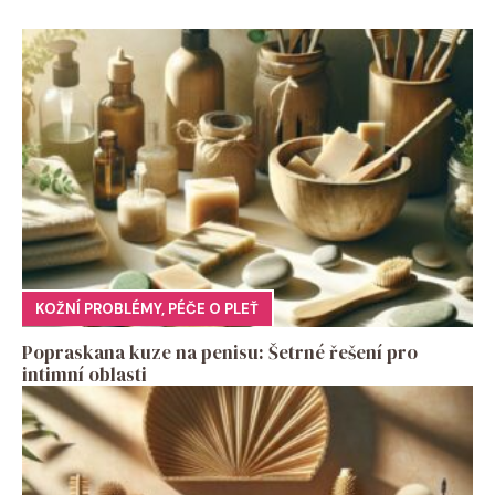
KOŽNÍ PROBLÉMY
,
PÉČE O PLEŤ
Popraskana kuze na penisu: Šetrné řešení pro
intimní oblasti