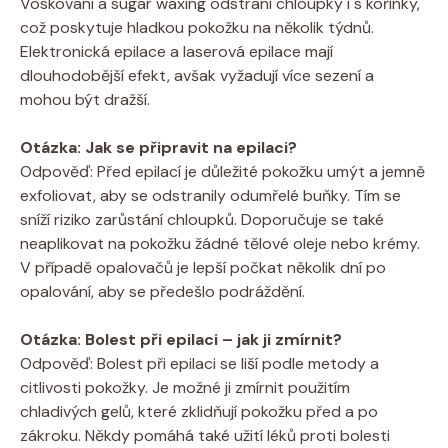
Voskování a sugar waxing odstraní chloupky i s kořínky,
což poskytuje hladkou pokožku na několik týdnů.
Elektronická epilace a laserová epilace mají
dlouhodobější efekt, avšak vyžadují více sezení a
mohou být dražší.
Otázka: Jak se připravit na epilaci?
Odpověď: Před epilací je důležité pokožku umýt a jemně
exfoliovat, aby se odstranily odumřelé buňky. Tím se
sníží riziko zarůstání chloupků. Doporučuje se také
neaplikovat na pokožku žádné tělové oleje nebo krémy.
V případě opalovačů je lepší počkat několik dní po
opalování, aby se předešlo podráždění.
Otázka: Bolest při epilaci – jak ji zmírnit?
Odpověď: Bolest při epilaci se liší podle metody a
citlivosti pokožky. Je možné ji zmírnit použitím
chladivých gelů, které zklidňují pokožku před a po
zákroku. Někdy pomáhá také užití léků proti bolesti