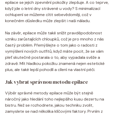
epilace se jejich zpevnění pokožky zlepšuje. A co teprve,
když jde o letní dny strávené u vody? S minimalizací
ochlupení se můžeme cítit sebevědoměji, což v
konečném důsledku může zlepšit i naši náladu.
Na závěr, epilace může také snížit pravděpodobnost
vzniku zarůstajících chloupků, což je pro mnoho z nás
častý problém. Přemýšlejte o tom jako o radosti z
vymýšlení nových outfitů, když máte pocit, že se vám
pleť skutečně postarala o to, aby vypadala svěže a
zdravě. Mít hladkou pokožku znamená nejen estetické
plus, ale také lepší pohodlí a cílení na vlastní péči.
Jak vybrat správnou metodu epilace
Výběr správné metody epilace může být stejně
náročný jako hledání toho nejlepšího kusu dezertu na
bistru. Než se rozhodnete, jakou techniku zvolit,
zamyslete se nad několika klíčovými faktory. Prvním z