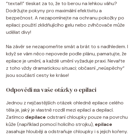
“textaři” tleskat za to, že to berou na lehkou váhu?
Dodržujte pokyny pro maximální efektivitu a
bezpečnost. A nezapomínejte na ochranu pokožky po
epilaci; použití zklidňujícího gelu nebo zvlhčovače může
udělat divy!
Na závěr se nezapomeňte smát a brát to s nadhledem. I
když se vám něco nepovede podle plánu, pamatujte, že
epilace je umění, a každé umění vyžaduje praxi. Nevařte
z toho vždy dramatickou situaci; občasní „neúspěchy“
jsou součástí cesty ke kráse!
Odpovědi na vaše otázky o epilaci
Jednou z nejčastějších otázek ohledně epilace celého
těla je, jaký je vlastně rozdíl mezi epilací a depilací.
Zatímco
depilace
odstraní chloupky pouze na povrchu
kůže (například pomocí holicího strojku),
epilace
zasahuje hlouběji a odstraňuje chloupky i s jejich kořeny.