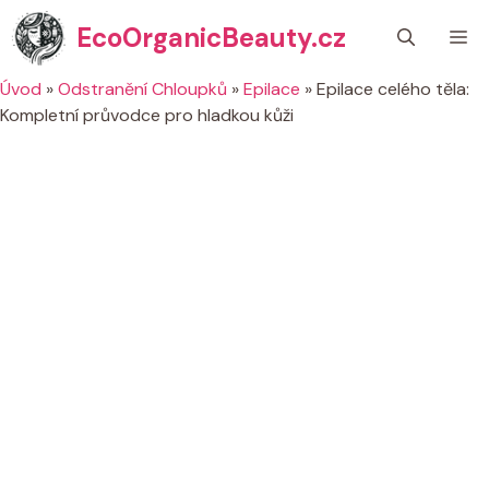
Přeskočit
EcoOrganicBeauty.cz
M
na
obsah
Úvod
»
Odstranění Chloupků
»
Epilace
»
Epilace celého těla:
Kompletní průvodce pro hladkou kůži