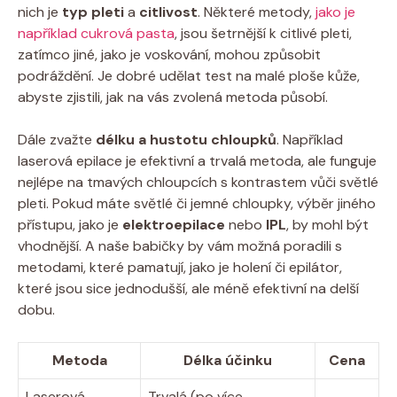
nich je
typ pleti
a
citlivost
. Některé metody,
jako je
například cukrová pasta
, jsou šetrnější k citlivé pleti,
zatímco jiné, jako je voskování, mohou způsobit
podráždění. Je dobré udělat test na malé ploše kůže,
abyste zjistili, jak na vás zvolená metoda působí.
Dále zvažte
délku a hustotu chloupků
. Například
laserová epilace je efektivní a trvalá metoda, ale funguje
nejlépe na tmavých chloupcích s kontrastem vůči světlé
pleti. Pokud máte světlé či jemné chloupky, výběr jiného
přístupu, jako je
elektroepilace
nebo
IPL
, by mohl být
vhodnější. A naše babičky by vám možná poradili s
metodami, které pamatují, jako je holení či epilátor,
které jsou sice jednodušší, ale méně efektivní na delší
dobu.
Metoda
Délka účinku
Cena
Laserová
Trvalá (po více