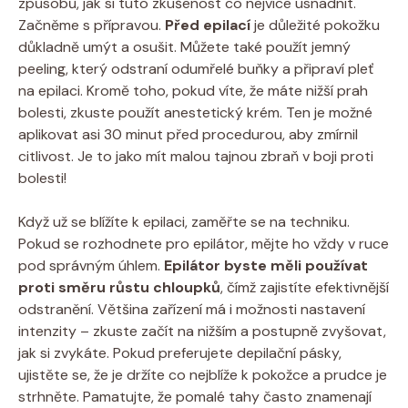
způsobů, jak si tuto zkušenost co nejvíce usnadnit.
Začněme s přípravou.
Před epilací
je důležité pokožku
důkladně umýt a osušit. Můžete také použít jemný
peeling, který odstraní odumřelé buňky a připraví pleť
na epilaci. Kromě toho, pokud víte, že máte nižší prah
bolesti, zkuste použít anestetický krém. Ten je možné
aplikovat asi 30 minut před procedurou, aby zmírnil
citlivost. Je to jako mít malou tajnou zbraň v boji proti
bolesti!
Když už se blížíte k epilaci, zaměřte se na techniku.
Pokud se rozhodnete pro epilátor, mějte ho vždy v ruce
pod správným úhlem.
Epilátor byste měli používat
proti směru růstu chloupků
, čímž zajistíte efektivnější
odstranění. Většina zařízení má i možnosti nastavení
intenzity – zkuste začít na nižším a postupně zvyšovat,
jak si zvykáte. Pokud preferujete depilační pásky,
ujistěte se, že je držíte co nejblíže k pokožce a prudce je
strhněte. Pamatujte, že pomalé tahy často znamenají