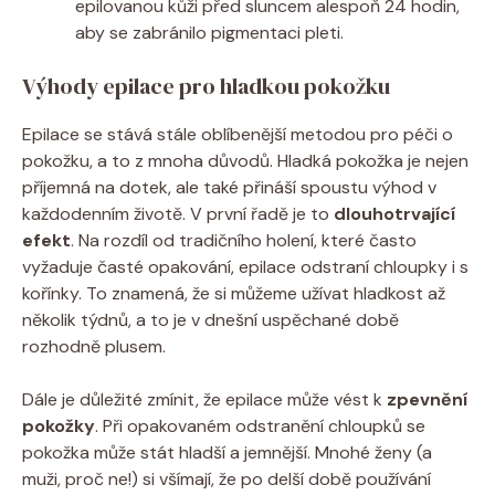
epilovanou kůži před sluncem alespoň 24 hodin,
aby se zabránilo pigmentaci pleti.
Výhody epilace pro hladkou pokožku
Epilace se stává stále oblíbenější metodou pro péči o
pokožku, a to z mnoha důvodů. Hladká pokožka je nejen
příjemná na dotek, ale také přináší spoustu výhod v
každodenním životě. V první řadě je to
dlouhotrvající
efekt
. Na rozdíl od tradičního holení, které často
vyžaduje časté opakování, epilace odstraní chloupky i s
kořínky. To znamená, že si můžeme užívat hladkost až
několik týdnů, a to je v dnešní uspěchané době
rozhodně plusem.
Dále je důležité zmínit, že epilace může vést k
zpevnění
pokožky
. Při opakovaném odstranění chloupků se
pokožka může stát hladší a jemnější. Mnohé ženy (a
muži, proč ne!) si všímají, že po delší době používání