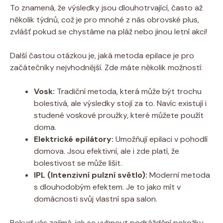
To znamená, že výsledky jsou dlouhotrvající, často až
několik týdnů, což je pro mnohé z nás obrovské plus,
zvlášť pokud se chystáme na pláž nebo jinou letní akci!
Další častou otázkou je, jaká metoda epilace je pro
začátečníky nejvhodnější. Zde máte několik možností:
Vosk:
Tradiční metoda, která může být trochu
bolestivá, ale výsledky stojí za to. Navíc existují i
studené voskové proužky, které můžete použít
doma.
Elektrické epilátory:
Umožňují epilaci v pohodlí
domova. Jsou efektivní, ale i zde platí, že
bolestivost se může lišit.
IPL (Intenzivní pulzní světlo):
Moderní metoda
s dlouhodobým efektem. Je to jako mít v
domácnosti svůj vlastní spa salon.
Pokud vás zajímá, jak se vyhnout podráždění pokožky