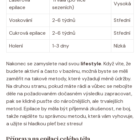
Vysoká
epilace
sezeních)
Voskování
2-6 týdnů
Střední
Cukrová epilace
2-6 týdnů
Střední
Holení
1-3 dny
Nízká
Nakonec se zamyslete nad svou
lifestyle
. Když víte, že
budete aktivní a často v bazénu, možná byste se měli
zaměřit na takové metody, které vyžadují méně údržby.
Na druhou stranu, pokud máte rádi a vůbec se nebojíte
déle na požadovaném dočasném výsledku zapracovat,
pak se klidně pusťte do náročnějších, ale trvalejších
metod. Epilace by měla být příjemná zkušenost, ne boj,
takže najděte tu správnou metodu, která vám vyhovuje,
a užijte si hladkou pleť bez stresu!
Příprava na epilaci celého těla