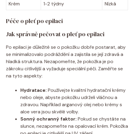
Krém
1-2 týdny
Nízká
Péče o pleť po epilaci
Jak správně pečovat o pleť po epilaci
Po epilaci je důležité se o pokožku dobře postarat, aby
se minimalizovalo podráždění a zajistila se její zdravá a
hladká struktura. Nezapomeňte, že pokožka je po
zákroku citlivější a vyžaduje speciální péči. Zaměřte se
na tyto aspekty:
Hydratace:
Používejte kvalitní hydratační krémy
nebo oleje, abyste pokožku udrželi vláčnou a
zdravou. Například arganový olej nebo krémy s
aloe vera jsou skvélé volby.
Sonný ochranný faktor:
Pokud se chystáte na
slunce, nezapomeňte na opalovací krém. Pokožka
po epilaci je citlivější na UV záření.