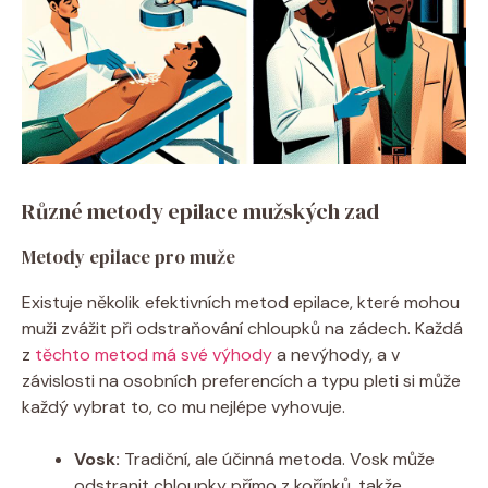
Různé metody epilace mužských zad
Metody epilace pro muže
Existuje několik efektivních metod epilace, které mohou
muži zvážit při odstraňování chloupků na zádech. Každá
z
těchto metod má své výhody
a nevýhody, a v
závislosti na osobních preferencích a typu pleti si může
každý vybrat to, co mu nejlépe vyhovuje.
Vosk:
Tradiční, ale účinná metoda. Vosk může
odstranit chloupky přímo z kořínků, takže