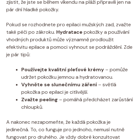
zjistit, že jste se během víkendu na pláži připravili jen na
pár dní hladké pokožky.
Pokud se rozhodnete pro epilaci mužských zad, zvažte
také péči po zákroku.
Hydratace
pokožky a používání
vhodných produktů může významně prodloužit
efektivitu epilace a pomoci vyhnout se podráždění. Zde
je pár tipů:
Používejte kvalitní pleťové krémy
– pomůže
udržet pokožku jemnou a hydratovanou.
Vyhněte se slunečnímu záření
– světlá
pokožka po epilaci je citlivější.
Zvažte peeling
– pomáhá předcházet zarůstání
chloupků.
A nakonec nezapomeňte, že každá pokožka je
jedinečná. To, co funguje pro jednoho, nemusí nutně
fungovat pro druhého. Je vždy dobré konzultovat