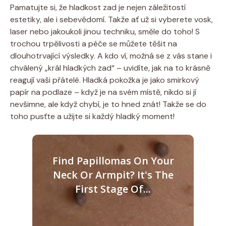
Pamatujte si, že hladkost zad je nejen záležitostí
estetiky, ale i sebevědomí. Takže ať už si vyberete vosk,
laser nebo jakoukoli jinou techniku, směle do toho! S
trochou trpělivosti a péče se můžete těšit na
dlouhotrvající výsledky. A kdo ví, možná se z vás stane i
chválený „král hladkých zad“ – uvidíte, jak na to krásně
reagují vaši přátelé. Hladká pokožka je jako smirkový
papír na podlaze – když je na svém místě, nikdo si jí
nevšimne, ale když chybí, je to hned znát! Takže se do
toho pusťte a užijte si každý hladký moment!
Find Papillomas On Your
Neck Or Armpit? It's The
First Stage Of...