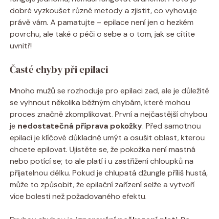
dobré vyzkoušet různé metody a zjistit, co vyhovuje
právě vám. A pamatujte – epilace není jen o hezkém
povrchu, ale také o péči o sebe a o tom, jak se cítíte
uvnitř!
Časté chyby při epilaci
Mnoho mužů se rozhoduje pro epilaci zad, ale je důležité
se vyhnout několika běžným chybám, které mohou
proces značně zkomplikovat. První a nejčastější chybou
je
nedostatečná příprava pokožky
. Před samotnou
epilací je klíčové důkladně umýt a osušit oblast, kterou
chcete epilovat. Ujistěte se, že pokožka není mastná
nebo potící se; to ale platí i u zastřižení chloupků na
přijatelnou délku. Pokud je chlupatá džungle příliš hustá,
může to způsobit, že epilační zařízení selže a vytvoří
více bolesti než požadovaného efektu.