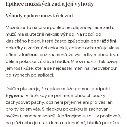
Epilace mužských zad a její výhody
Výhody epilace mužských zad
Možná se to na první pohled nezdá, ale epilace zad u
mužů má skutečně několik
výhod
. Na rozdíl od
klasického holení, které často způsobuje
podráždění
pokožky a zarůstání chloupků, epilace odstraňuje vlasy
přímo z
kořene
, což znamená, že výsledky mohou trvat
déle a pokožka zůstává hladká. Mnozí muži si tak užívají
jemnost kůže, která se nejčastěji mění na „hedvábnou“
po týdnech po aplikaci.
Dalším plusem je, že epilace může pomoci podpořit
hygienu
. V létě, kdy se potíme, mohou chloupky
zachycovat pachy, což není příjemné ani pro vás, ani
pro ty kolem vás. S hladkou pokožkou je zachování
svěžesti mnohem snazší. A přiznejme si to – v posilovně,
na pláži nebo jen tak doma na lenošení, hladká pokožka