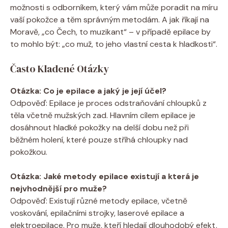
možnosti s odborníkem, který vám může poradit na míru
vaší pokožce a těm správným metodám. A jak říkají na
Moravě, „co Čech, to muzikant“ – v případě epilace by
to mohlo být: „co muž, to jeho vlastní cesta k hladkosti“.
Často Kladené Otázky
Otázka: Co je epilace a jaký je její účel?
Odpověď: Epilace je proces odstraňování chloupků z
těla včetně mužských zad. Hlavním cílem epilace je
dosáhnout hladké pokožky na delší dobu než při
běžném holení, které pouze stříhá chloupky nad
pokožkou.
Otázka: Jaké metody epilace existují a která je
nejvhodnější pro muže?
Odpověď: Existují různé metody epilace, včetně
voskování, epilačními strojky, laserové epilace a
elektroepilace. Pro muže, kteří hledají dlouhodobý efekt,