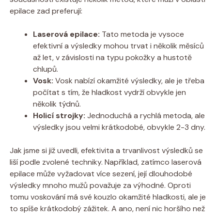
epilace zad preferují:
Laserová epilace:
Tato metoda je vysoce
efektivní a výsledky mohou trvat i několik měsíců
až let, v závislosti na typu pokožky a hustotě
chlupů.
Vosk:
Vosk nabízí okamžité výsledky, ale je třeba
počítat s tím, že hladkost vydrží obvykle jen
několik týdnů.
Holicí strojky:
Jednoduchá a rychlá metoda, ale
výsledky jsou velmi krátkodobé, obvykle 2-3 dny.
Jak jsme si již uvedli, efektivita a trvanlivost výsledků se
liší podle zvolené techniky. Například, zatímco laserová
epilace může vyžadovat více sezení, její dlouhodobé
výsledky mnoho mužů považuje za výhodné. Oproti
tomu voskování má své kouzlo okamžité hladkosti, ale je
to spíše krátkodobý zážitek. A ano, není nic horšího než