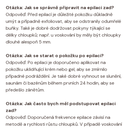
Otázka: Jak se správně připravit na epilaci zad?
Odpověď: Před epilací je důležité pokožku důkladně
umýt a případně exfoliovat, aby se odstranily odumřelé
buňky. Také je dobré dodržovat pokyny týkající se
délky chloupků; např. u voskování by měly být chloupky
dlouhé alespoň 5 mm.
Otázka: Jak se starat o pokožku po epilaci?
Odpověď: Po epilaci je doporučeno aplikovat na
pokožku uklidňující krém nebo gel, aby se zmírnilo
případné podráždění. Je také dobré vyhnout se slunění,
saunám či bazénům během prvních 24 hodin, aby se
předešlo zánětům.
Otázka: Jak často bych měl podstupovat epilaci
zad?
Odpověď: Doporučená frekvence epilace závisí na
metodě a rychlosti růstu chloupků. V případě voskování