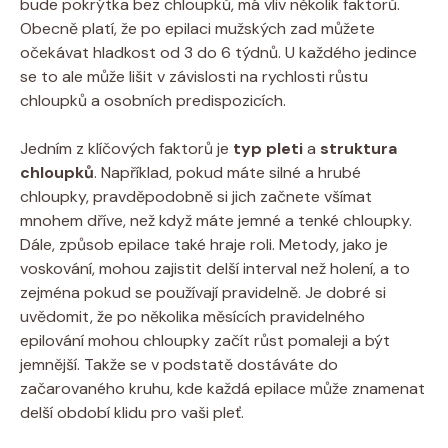
bude pokrýtka bez chloupků, má vliv několik faktorů.
Obecně platí, že po epilaci mužských zad můžete
očekávat hladkost od 3 do 6 týdnů. U každého jedince
se to ale může lišit v závislosti na rychlosti růstu
chloupků a osobních predispozicích.
Jedním z klíčových faktorů je
typ pleti
a
struktura
chloupků
. Například, pokud máte silné a hrubé
chloupky, pravděpodobně si jich začnete všímat
mnohem dříve, než když máte jemné a tenké chloupky.
Dále, způsob epilace také hraje roli. Metody, jako je
voskování, mohou zajistit delší interval než holení, a to
zejména pokud se používají pravidelně. Je dobré si
uvědomit, že po několika měsících pravidelného
epilování mohou chloupky začít růst pomaleji a být
jemnější. Takže se v podstatě dostáváte do
začarovaného kruhu, kde každá epilace může znamenat
delší období klidu pro vaši pleť.