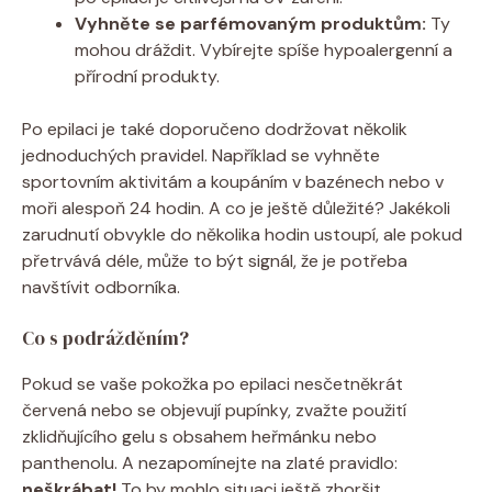
Vyhněte se parfémovaným produktům:
Ty
mohou dráždit. Vybírejte spíše hypoalergenní a
přírodní produkty.
Po epilaci je také doporučeno dodržovat několik
jednoduchých pravidel. Například se vyhněte
sportovním aktivitám a koupáním v bazénech nebo v
moři alespoň 24 hodin. A co je ještě důležité? Jakékoli
zarudnutí obvykle do několika hodin ustoupí, ale pokud
přetrvává déle, může to být signál, že je potřeba
navštívit odborníka.
Co s podrážděním?
Pokud se vaše pokožka po epilaci nesčetněkrát
červená nebo se objevují pupínky, zvažte použití
zklidňujícího gelu s obsahem heřmánku nebo
panthenolu. A nezapomínejte na zlaté pravidlo:
neškrábat!
To by mohlo situaci ještě zhoršit.