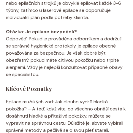
nebo epilačních strojků je obvyklé epilovat každé 3-6
týdny, zatímco u laserové epilace se doporučuje
individuální plán podle potřeby klienta.
Otázka: Je epilace bezpečná?
Odpověď: Pokud je prováděna odborníkem a dodržují
se správné hygienické protokoly, je epilace obecně
považována za bezpečnou. Je však dobré být
obezřetný, pokud máte citlivou pokožku nebo trpíte
alergiemi. Vždy je nejlepší konzultovat případné obavy
se specialistou.
Klíčové Poznatky
Epilace mužských zad: Jak dlouho vydrží hladká
pokožka? – A teď, když víte, co všechno obnáší cesta k
dosáhnutí hladké a přitažlivé pokožky, můžete se
vypravit na správnou cestu. Důležité je, abyste vybírali
správné metody a pečlivě se o svou pleť starali.