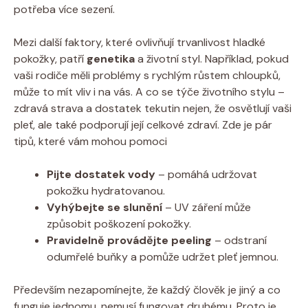
potřeba více sezení.
Mezi další faktory, které ovlivňují trvanlivost hladké
pokožky, patří
genetika
a životní styl. Například, pokud
vaši rodiče měli problémy s rychlým růstem chloupků,
může to mít vliv i na vás. A co se týče životního stylu –
zdravá strava a dostatek tekutin nejen, že osvětlují vaši
pleť, ale také podporují její celkové zdraví. Zde je pár
tipů, které vám mohou pomoci
Pijte dostatek vody
– pomáhá udržovat
pokožku hydratovanou.
Vyhýbejte se slunění
– UV záření může
způsobit poškození pokožky.
Pravidelně provádějte peeling
– odstraní
odumřelé buňky a pomůže udržet pleť jemnou.
Především nezapomínejte, že každý člověk je jiný a co
funguje jednomu, nemusí fungovat druhému. Proto je