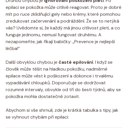
Druhou chybou je
ignorování poškození pleti
. Po
epilaci se pokožka může citlivě reagovat. Proto je dobré
mít po ruce zklidňující gely nebo krémy, které pomohou
zredukovat začervenání a podráždění. Že se to netýká
vás? Uvědomte si, že každý má jinou citlivost pleti, a co
funguje jednomu, nemusí fungovat druhému. A
nezapomeňte, jak říkají babičky: „Prevence je nejlepší
léčba!“
Další obvyklou chybou je
časté epilování
. I když se
člověk může těšit na hladkou pokožku, nadměrné
epilace může vést k poškození a dokonce i trvalému
vypadávání chloupků. Doporučuje se dodržovat
rozumné intervaly, obvykle od tří do šesti týdnů, aby se
pokožka mohla dostatečně zotavit.
Abychom si vše shrnuli, zde je krátká tabulka s tipy, jak
se vyhnout chybám při epilaci: