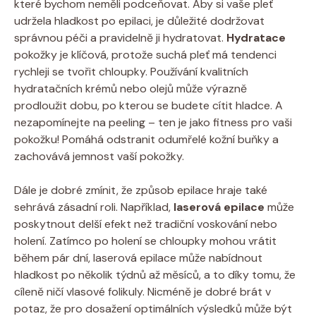
které bychom neměli podceňovat. Aby si vaše pleť
udržela hladkost po epilaci, je důležité dodržovat
správnou péči a pravidelně ji hydratovat.
Hydratace
pokožky je klíčová, protože suchá pleť má tendenci
rychleji se tvořit chloupky. Používání kvalitních
hydratačních krémů nebo olejů může výrazně
prodloužit dobu, po kterou se budete cítit hladce. A
nezapomínejte na peeling – ten je jako fitness pro vaši
pokožku! Pomáhá odstranit odumřelé kožní buňky a
zachovává jemnost vaší pokožky.
Dále je dobré zmínit, že způsob epilace hraje také
sehrává zásadní roli. Například,
laserová epilace
může
poskytnout delší efekt než tradiční voskování nebo
holení. Zatímco po holení se chloupky mohou vrátit
během pár dní, laserová epilace může nabídnout
hladkost po několik týdnů až měsíců, a to díky tomu, že
cíleně ničí vlasové folikuly. Nicméně je dobré brát v
potaz, že pro dosažení optimálních výsledků může být