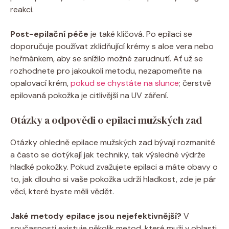
reakci.
Post-epilační péče
je také klíčová. Po epilaci se
doporučuje používat zklidňující krémy s aloe vera nebo
heřmánkem, aby se snížilo možné zarudnutí. Ať už se
rozhodnete pro jakoukoli metodu, nezapomeňte na
opalovací krém,
pokud se chystáte na slunce
; čerstvě
epilovaná pokožka je citlivější na UV záření.
Otázky a odpovědi o epilaci mužských zad
Otázky ohledně epilace mužských zad bývají rozmanité
a často se dotýkají jak techniky, tak výsledné výdrže
hladké pokožky. Pokud zvažujete epilaci a máte obavy o
to, jak dlouho si vaše pokožka udrží hladkost, zde je pár
věcí, které byste měli vědět.
Jaké metody epilace jsou nejefektivnější?
V
současnosti existuje několik metod, které muži v oblasti