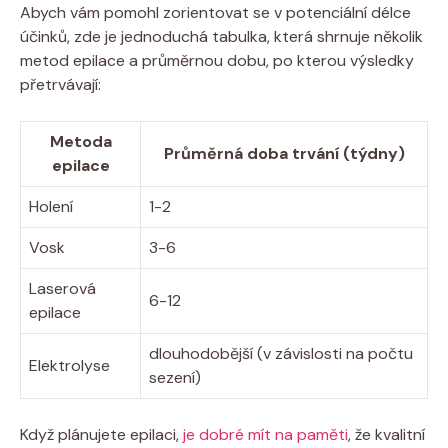
Abych vám pomohl zorientovat se v potenciální délce
účinků, zde je jednoduchá tabulka, která shrnuje několik
metod epilace a průměrnou dobu, po kterou výsledky
přetrvávají:
Metoda
Průměrná doba trvání (týdny)
epilace
Holení
1-2
Vosk
3-6
Laserová
6-12
epilace
dlouhodobější (v závislosti na počtu
Elektrolyse
sezení)
Když plánujete epilaci,
je dobré mít na paměti
, že kvalitní