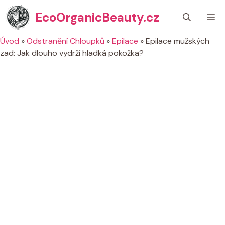
Přeskočit
EcoOrganicBeauty.cz
M
na
obsah
Úvod
»
Odstranění Chloupků
»
Epilace
»
Epilace mužských
zad: Jak dlouho vydrží hladká pokožka?