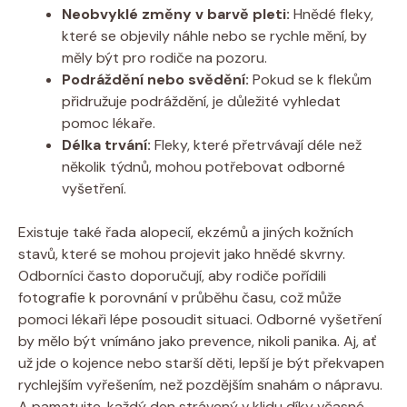
Neobvyklé změny v barvě pleti:
Hnědé fleky,
které se objevily náhle nebo se rychle mění, by
měly být pro rodiče na pozoru.
Podráždění nebo svědění:
Pokud se k flekům
přidružuje podráždění, je důležité vyhledat
pomoc lékaře.
Délka trvání:
Fleky, které přetrvávají déle než
několik týdnů, mohou potřebovat odborné
vyšetření.
Existuje také řada alopecií, ekzémů a jiných kožních
stavů, které se mohou projevit jako hnědé skvrny.
Odborníci často doporučují, aby rodiče pořídili
fotografie k porovnání v průběhu času, což může
pomoci lékaři lépe posoudit situaci. Odborné vyšetření
by mělo být vnímáno jako prevence, nikoli panika. Aj, ať
už jde o kojence nebo starší děti, lepší je být překvapen
rychlejším vyřešením, než pozdějším snahám o nápravu.
A pamatujte, každý den strávený v klidu díky včasné