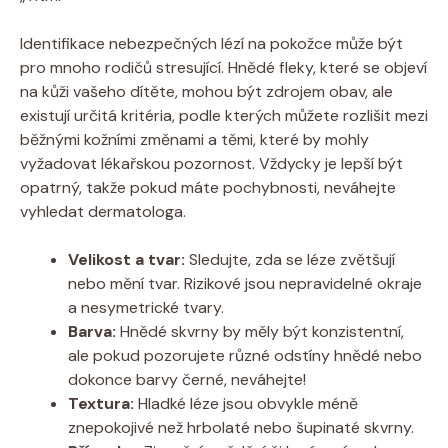
Identifikace nebezpečných lézí na pokožce může být
pro mnoho rodičů stresující. Hnědé fleky, které se objeví
na kůži vašeho dítěte, mohou být zdrojem obav, ale
existují určitá kritéria, podle kterých můžete rozlišit mezi
běžnými kožními změnami a těmi, které by mohly
vyžadovat lékařskou pozornost. Vždycky je lepší být
opatrný, takže pokud máte pochybnosti, neváhejte
vyhledat dermatologa.
Velikost a tvar:
Sledujte, zda se léze zvětšují
nebo mění tvar. Rizikové jsou nepravidelné okraje
a nesymetrické tvary.
Barva:
Hnědé skvrny by měly být konzistentní,
ale pokud pozorujete různé odstíny hnědé nebo
dokonce barvy černé, neváhejte!
Textura:
Hladké léze jsou obvykle méně
znepokojivé než hrbolaté nebo šupinaté skvrny.