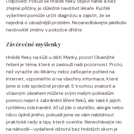
Odpověď: Pokud se hnědé fleky objeví náhle a bez
zřejmé příčiny, je důležité navštívit lékaře. Rychlé
vyšetření pomůže určit diagnózu a zajistit, že se
nejedná o závažnější problém. Nezanedbávejte jakékoliv
neobvyklé změny v pokožce dítěte.
Závěrečné myšlenky
Hnědé fleky na kůži u dětí: Matky, pozor! Okamžité
řešení je téma, které si zaslouží naši pozornost. Proto,
než vyrazíte do lékárny nebo zafixujete pohled na
internet, vzpomeňte si na všechny informace, které
jsme si zde společně probrali. S trochou znalostí a
včasným zásahem můžete svým malým pokladům
pomoci nejen k zabránění šíření fleků, ale také k jejich
rychlému odstranění. Ať už jde o sluníčko, alergie nebo
něco úplně jiného, pokusili jsme se vám nabídnout
praktické rady a tipy, které oceníte. Nenechávejte nic
na náhodě—vydařené dětství bez hnědých skvrn je