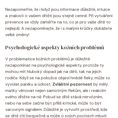
Nezapomeňte, že i když jsou informace důležité, intuice
a znalosti o vašem dítěti jsou stejně cenné. Při vytváření
prevence se vždy zaměřte na to, co je pro vaše dítě to
nejlepší. A nezapomínejte, že i s malými krůčky dokážete
velké změny!
Psychologické aspekty kožních problémů
V problematice kožních problémů je důležité
nezapomínat na psychologické aspekty, protože ty
mohou mít hluboký dopad jak na děti, tak na jejich
rodiče. Když se na pokožce objeví hnědé fleky, může to
vyvolat paniku a úzkost.
Zvláštní pozornost
by měly
matky věnovat nejen samotným flekům, ale i reakcím
svého dítěte na ně. Pokud se dítě stává nervózním,
nebo na sebe začne být příliš kritické, může to být
varovným signálem. Důležité je vytvořit prostředí, kde
se dítě cítí bezpečně a může o svých pocitech mluvit.