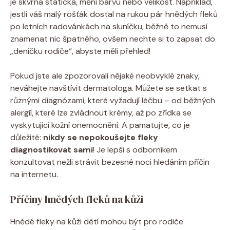
je skvrna statická, mění barvu nebo velikost. Například,
jestli váš malý rošťák dostal na rukou pár hnědých fleků
po letních radovánkách na sluníčku, běžně to nemusí
znamenat nic špatného, ovšem nechte si to zapsat do
„deníčku rodiče“, abyste měli přehled!
Pokud jste ale zpozorovali nějaké neobvyklé znaky,
neváhejte navštívit dermatologa. Můžete se setkat s
různými diagnózami, které vyžadují léčbu – od běžných
alergií, které lze zvládnout krémy, až po zřídka se
vyskytující kožní onemocnění. A pamatujte, co je
důležité:
nikdy se nepokoušejte fleky
diagnostikovat sami
! Je lepší s odborníkem
konzultovat nežli strávit bezesné noci hledáním příčin
na internetu.
Příčiny hnědých fleků na kůži
Hnědé fleky na kůži dětí mohou být pro rodiče