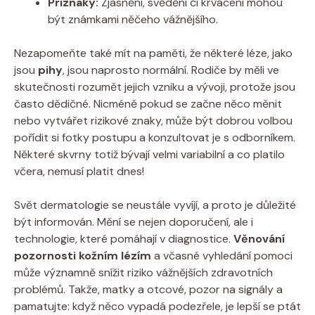
Příznaky:
Zjasnění, svědění či krvácení mohou
být známkami něčeho vážnějšího.
Nezapomeňte také mít na paměti, že některé léze, jako
jsou
pihy
, jsou naprosto normální. Rodiče by měli ve
skutečnosti rozumět jejich vzniku a vývoji, protože jsou
často dědičné. Nicméně pokud se začne něco měnit
nebo vytvářet rizikové znaky, může být dobrou volbou
pořídit si fotky postupu a konzultovat je s odborníkem.
Některé skvrny totiž bývají velmi variabilní a co platilo
včera, nemusí platit dnes!
Svět dermatologie se neustále vyvíjí, a proto je důležité
být informován. Mění se nejen doporučení, ale i
technologie, které pomáhají v diagnostice.
Věnování
pozornosti kožním lézím
a včasné vyhledání pomoci
může významně snížit riziko vážnějších zdravotních
problémů. Takže, matky a otcové, pozor na signály a
pamatujte: když něco vypadá podezřele, je lepší se ptát