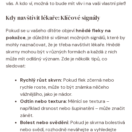
vás. A kdo ví, možná to bude mít vliv i na vaši vlastní pleť!
Kdy navštívit lékaře: Klíčové signály
Pokud se u vašeho dítěte objeví
hnědé fleky na
pokožce
, je důležité si všímat možných signálů, které by
mohly naznačovat, že je třeba navštívit lékaře. Hnědé
skvrny mohou být v různých formách a každá z nich
může mít odlišný význam. Zde je několik tipů, co
sledovat:
Rychlý růst skvrn:
Pokud flek zčerná nebo
rychle roste, může to být známka něčeho
vážnějšího, jako je nádor.
Odtín nebo textura:
Měnící se textura –
například drsnost nebo šupinatění – může značit
zánět.
Bolest nebo svědění:
Pokud je skvrna bolestivá
nebo svědí, rozhodně neváhejte a vyhledejte