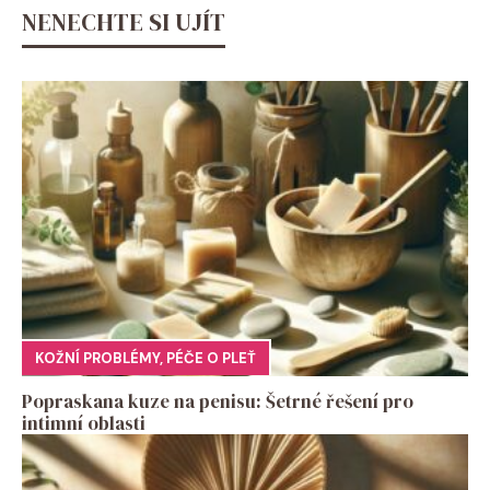
NENECHTE SI UJÍT
KOŽNÍ PROBLÉMY
,
PÉČE O PLEŤ
Popraskana kuze na penisu: Šetrné řešení pro
intimní oblasti