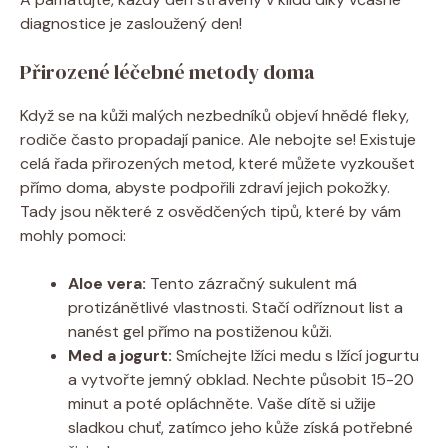
diagnostice je zasloužený den!
Přirozené léčebné metody doma
Když se na kůži malých nezbedníků objeví hnědé fleky,
rodiče často propadají panice. Ale nebojte se! Existuje
celá řada přirozených metod, které můžete vyzkoušet
přímo doma, abyste podpořili zdraví jejich pokožky.
Tady jsou některé z osvědčených tipů, které by vám
mohly pomoci:
Aloe vera:
Tento zázračný sukulent má
protizánětlivé vlastnosti. Stačí odříznout list a
nanést gel přímo na postiženou kůži.
Med a jogurt:
Smíchejte lžíci medu s lžící jogurtu
a vytvořte jemný obklad. Nechte působit 15-20
minut a poté opláchněte. Vaše dítě si užije
sladkou chuť, zatímco jeho kůže získá potřebné