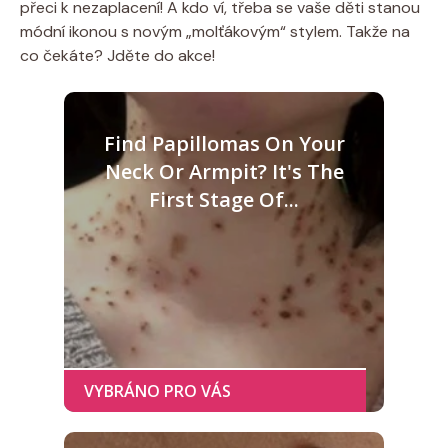
přeci k nezaplacení! A kdo ví, třeba se vaše děti stanou
módní ikonou s novým „molťákovým“ stylem. Takže na
co čekáte? Jděte do akce!
Find Papillomas On Your
Neck Or Armpit? It's The
First Stage Of...