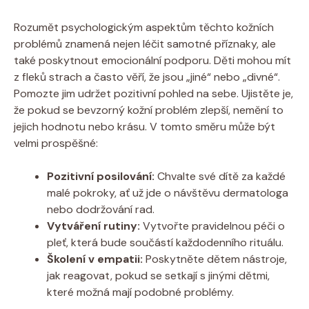
Rozumět psychologickým aspektům těchto kožních
problémů znamená nejen léčit samotné příznaky, ale
také poskytnout emocionální podporu. Děti mohou mít
z fleků strach a často věří, že jsou „jiné“ nebo „divné“.
Pomozte jim udržet pozitivní pohled na sebe. Ujistěte je,
že pokud se bevzorný kožní problém zlepší, nemění to
jejich hodnotu nebo krásu. V tomto směru může být
velmi prospěšné:
Pozitivní posilování:
Chvalte své dítě za každé
malé pokroky, ať už jde o návštěvu dermatologa
nebo dodržování rad.
Vytváření rutiny:
Vytvořte pravidelnou péči o
pleť, která bude součástí každodenního rituálu.
Školení v empatii:
Poskytněte dětem nástroje,
jak reagovat, pokud se setkají s jinými dětmi,
které možná mají podobné problémy.