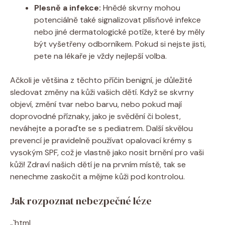
Plesně a infekce:
Hnědé skvrny mohou
potenciálně také signalizovat plísňové infekce
nebo jiné dermatologické potíže, které by měly
být vyšetřeny odborníkem. Pokud si nejste jisti,
pete na lékaře je vždy nejlepší volba.
Ačkoli je většina z těchto příčin benigní, je důležité
sledovat změny na kůži vašich dětí. Když se skvrny
objeví, změní tvar nebo barvu, nebo pokud mají
doprovodné příznaky, jako je svědění či bolest,
neváhejte a poraďte se s pediatrem. Další skvělou
prevencí je pravidelně používat opalovací krémy s
vysokým SPF, což je vlastně jako nosit brnění pro vaši
kůži! Zdraví našich dětí je na prvním místě, tak se
nenechme zaskočit a mějme kůži pod kontrolou.
Jak rozpoznat nebezpečné léze
„`html