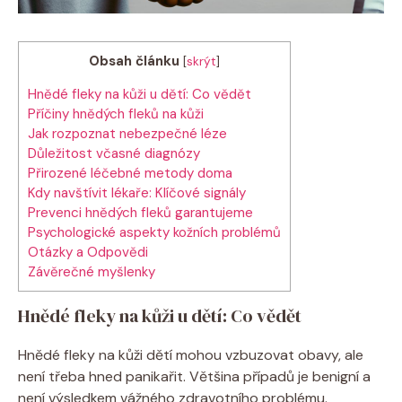
Obsah článku
[
skrýt
]
Hnědé fleky na kůži u dětí: Co vědět
Příčiny hnědých fleků na kůži
Jak rozpoznat nebezpečné léze
Důležitost včasné diagnózy
Přirozené léčebné metody doma
Kdy navštívit lékaře: Klíčové signály
Prevenci hnědých fleků garantujeme
Psychologické aspekty kožních problémů
Otázky a Odpovědi
Závěrečné myšlenky
Hnědé fleky na kůži u dětí: Co vědět
Hnědé fleky na kůži dětí mohou vzbuzovat obavy, ale
není třeba hned panikařit. Většina případů je benigní a
není výsledkem vážného zdravotního problému.