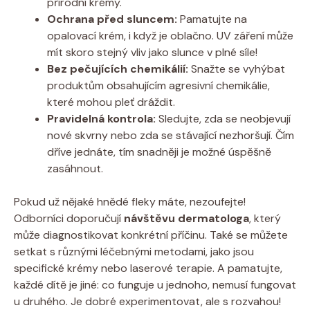
přírodní krémy.
Ochrana před sluncem:
Pamatujte na
opalovací krém, i když je oblačno. UV záření může
mít skoro stejný vliv jako slunce v plné síle!
Bez pečujících chemikálií:
Snažte se vyhýbat
produktům obsahujícím agresivní chemikálie,
které mohou pleť dráždit.
Pravidelná kontrola:
Sledujte, zda se neobjevují
nové skvrny nebo zda se stávající nezhoršují. Čím
dříve jednáte, tím snadněji je možné úspěšně
zasáhnout.
Pokud už nějaké hnědé fleky máte, nezoufejte!
Odborníci doporučují
návštěvu dermatologa
, který
může diagnostikovat konkrétní příčinu. Také se můžete
setkat s různými léčebnými metodami, jako jsou
specifické krémy nebo laserové terapie. A pamatujte,
každé dítě je jiné: co funguje u jednoho, nemusí fungovat
u druhého. Je dobré experimentovat, ale s rozvahou!