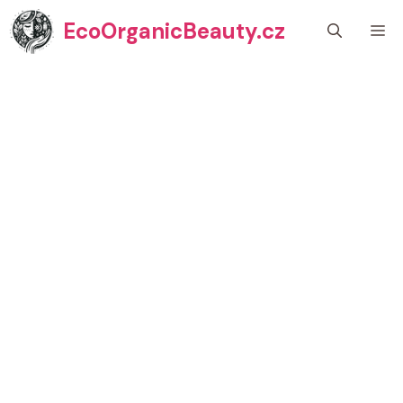
Přeskočit
EcoOrganicBeauty.cz
M
na
obsah