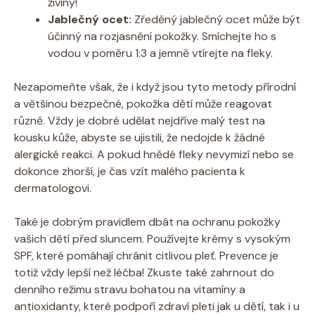
živiny!
Jablečný ocet:
Zředěný jablečný ocet může být
účinný na rozjasnění pokožky. Smíchejte ho s
vodou v poměru 1:3 a jemně vtírejte na fleky.
Nezapomeňte však, že i když jsou tyto metody přírodní
a většinou bezpečné, pokožka dětí může reagovat
různě. Vždy je dobré udělat nejdříve malý test na
kousku kůže, abyste se ujistili, že nedojde k žádné
alergické reakci. A pokud hnědé fleky nevymizí nebo se
dokonce zhorší, je čas vzít malého pacienta k
dermatologovi.
Také je dobrým pravidlem dbát na ochranu pokožky
vašich dětí před sluncem. Používejte krémy s vysokým
SPF, které pomáhají chránit citlivou pleť. Prevence je
totiž vždy lepší než léčba! Zkuste také zahrnout do
denního režimu stravu bohatou na vitamíny a
antioxidanty, které podpoří zdraví pleti jak u dětí, tak i u