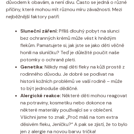
důvodem k obavám, a není divu. Často se jedná o různé
příčiny, které mohou mít různou míru závažnosti. Mezi
nejběžnější faktory patří:
Sluneční záření:
Příliš dlouhý pobyt na slunci
bez ochranných krémů může vést k hnědým
flekům. Pamatujete si, jak jste se jako děti věčně
honili na sluníčku? Teď je důležité poučit naše
potomky o ochraně pleti.
Genetika:
Někdy mají děti fleky na kůži prostě z
rodinného důvodu. Je dobré se podívat na
historii kožních problémů ve vaší rodině – může
to být jednoduše dědičné.
Alergické reakce:
Některé děti mohou reagovat
na potraviny, kosmetiku nebo dokonce na
některé materiály používající se v oblečení.
Všichni jsme to znali: „Proč máš na tom extra
děsivém fleku, Jeníčku?“ A pak se zjistí, že to bylo
jen z alergie na novou barvu trička!