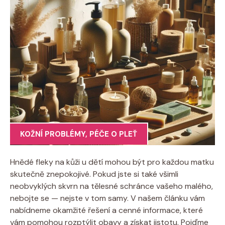
KOŽNÍ PROBLÉMY
,
PÉČE O PLEŤ
Hnědé fleky na kůži u dětí mohou být pro každou matku
skutečně znepokojivé. Pokud jste si také všimli
neobvyklých skvrn na tělesné schránce vašeho malého,
nebojte se — nejste v tom samy. V našem článku vám
nabídneme okamžité řešení a cenné informace, které
vám pomohou rozptýlit obavy a získat jistotu. Pojďme