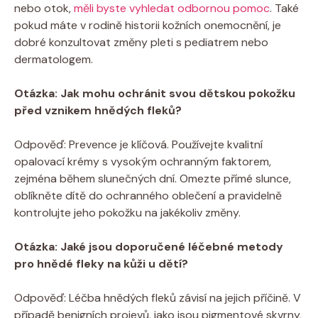
nebo otok,
měli byste vyhledat odbornou pomoc
. Také
pokud máte v rodině historii kožních onemocnění, je
dobré konzultovat změny pleti s pediatrem nebo
dermatologem.
Otázka: Jak mohu ochránit svou dětskou pokožku
před vznikem hnědých fleků?
Odpověď: Prevence je klíčová. Používejte kvalitní
opalovací krémy s vysokým ochranným faktorem,
zejména během slunečných dní. Omezte přímé slunce,
oblíkněte dítě do ochranného oblečení a pravidelně
kontrolujte jeho pokožku na jakékoliv změny.
Otázka: Jaké jsou doporučené léčebné metody
pro hnědé fleky na kůži u dětí?
Odpověď: Léčba hnědých fleků závisí na jejich příčině. V
případě benigních projevů, jako jsou pigmentové skvrny,