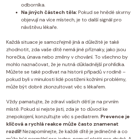
odborníka.
Na jiných částech těla:
Pokud se hnědé skvrny
objevují na více místech, je to další signál pro
návštěvu lékaře.
Každá situace je samozřejmě jiná a důležité je také
zhodnotit, zda vaše dítě nemá jiné příznaky, jako jsou
horečka, únava nebo změny v chování. To všechno by
mohlo naznačovat, že je nutná důkladnější prohlídka.
Můžete se také podívat na historii případů v rodině –
pokud byli v minulosti lidé postiženi kožními problémy,
může být dobré zkonzultovat věc s lékařem.
Vždy pamatujte, že zdraví vašich dětí je na prvním
místě. Pokud si nejste jisti, zda je to důvod ke
znepokojení, konzultujte věc s pediatrem.
Prevence je
klíčová a rychlá reakce může často znamenat
rozdíl!
Nezapomínejte, že každé dítě je jedinečné a co
může být normální pro jedno, nemusí platit pro druhé. A