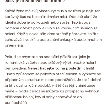
Jaký je ideální čas na holení?
Každá žena má svůj vlastní rytmus a potřebuje najít ten
správný čas na holení intimních míst. Obecně platí, že
ideální doba je po koupeli nebo sprše. Teplá voda
pomáhá otevřít póry a uvolňuje vousy, což usnadňuje
holení. Když si navíc tělo dostatečně připravíte, snížíte
schovávání vosků a odstranění chloupků bude mnohem
příjemnější.
Pokud se chystáte na speciální příležitost, jako je
romantická večeře nebo plážový výlet, zvažte holení
den předem.
Nenechávejte to na poslední chvíli!
Tímto způsobem se pokožka stačí zklidnit a vyhnete se
případným zarudnutím nebo podráždění. Je také dobré
brát v úvahu roční období; v létě častěji, v zimě zase
méně – podle čehož se můžete ku prospěchu vyhnout
přílišnému holení, kdy si nohy schováváte do
punčocháčů.