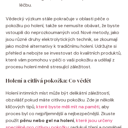
léčbu.
Vědecký výzkum stále pokračuje v oblasti péče o
pokožku po holení, takže se nemusíte obávat, že byste
vstoupili do neprozkoumaných vod. Nové metody, jako
jsou různé druhy elektrolytických technik, se zkoumají
jako možné alternativy k tradičnímu holení. Udržujte si
přehled a nebojte se investovat do kvalitních produktů,
které vám pomohou v péči o vaši pokožku a udělají z
procesu holení méně stresující záležitost.
Holení a citlivá pokožka: Co vědět
Holení intimních míst může být delikátní záležitostí,
obzvlášť pokud máte citlivou pokožku. Zde je několik
klíčových tipů,
které byste měli mít na paměti
, aby
proces byl co nejpříjemnější a nejbezpečnější. Zkuste
použít
pěnu nebo gel na holení
,
které jsou určeny
speciálně pro citlivou pokožku
; redukují tření a pomáhají