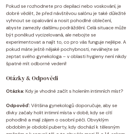
Pokud se rozhodnete pro depilaci nebo voskování, je
dobré vědět, že před návštěvou salónu je také důležité
vyhnout se opalování a nosit pohodlné oblečení,
abyste zamezily dalšímu podráždění. Celá situace může
být poněkud vycizelovaná, ale nebojte se
experimentovat a najít to, co pro vás funguje nejlépe. A
pokud máte ještě nějaké pochybnosti, neváhejte se
zeptat svého gynekologa – v oblasti hygieny není nikdy
špatné mít odborné vedení!
Otázky & Odpovědi
Otázka:
Kdy je vhodné začít s holením intimních míst?
Odpověď:
Většina gynekologů doporučuje, aby se
dívky začaly holit intimní místa v době, kdy se cítí
pohodlně a mají zájem o osobní péči. Obvyklým
obdobím je období puberty, kdy dochází k tělesným