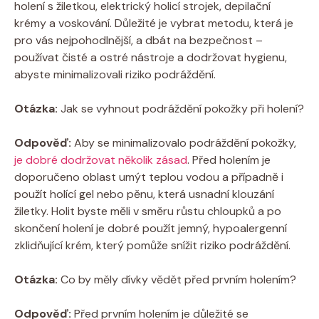
holení s žiletkou, elektrický holicí strojek, depilační
krémy a voskování. Důležité je vybrat metodu, která je
pro vás nejpohodlnější, a dbát na bezpečnost –
používat čisté a ostré nástroje a dodržovat hygienu,
abyste minimalizovali riziko podráždění.
Otázka:
Jak se vyhnout podráždění pokožky při holení?
Odpověď:
Aby se minimalizovalo podráždění pokožky,
je dobré dodržovat několik zásad
. Před holením je
doporučeno oblast umýt teplou vodou a případně i
použít holící gel nebo pěnu, která usnadní klouzání
žiletky. Holit byste měli v směru růstu chloupků a po
skončení holení je dobré použít jemný, hypoalergenní
zklidňující krém, který pomůže snížit riziko podráždění.
Otázka:
Co by měly dívky vědět před prvním holením?
Odpověď:
Před prvním holením je důležité se