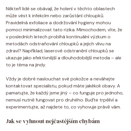
Někteří lidé se obávají, že holení v těchto oblastech
může vést k infekcím nebo zarůstání chloupků.
Pravidelná exfoliace a dodržování hygieny mohou
pomoci minimalizovat tato rizika. Mimochodem, víte, že
v posledních letech probíhá kontinuální výzkum o
metodách odstraňování chloupků a jejich vlivu na
zdraví? Například, laserové odstranění chloupků se
ukazuje jako efektivnější a dlouhodobější metoda – ale
to je téma na jindy.
Vždy je dobré naslouchat své pokožce a neváhejte
kontaktovat specialistu, pokud máte jakékoli obavy. A
pamatujte, že každý jsme jiný – co funguje pro jednoho,
nemusí nutně fungovat pro druhého. Buďte trpěliví a
experimentujte, až najdete to, co vyhovuje právě vám.
Jak se vyhnout nejčastějším chybám