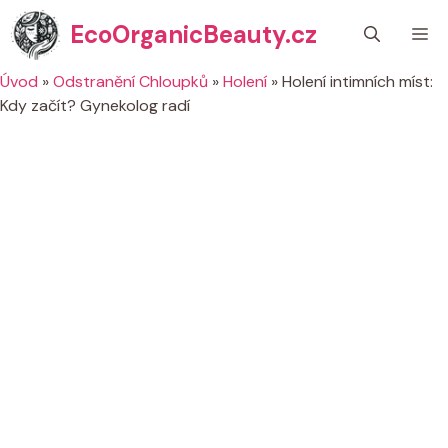
Přeskočit
EcoOrganicBeauty.cz
M
na
obsah
Úvod
»
Odstranění Chloupků
»
Holení
»
Holení intimních míst:
Kdy začít? Gynekolog radí