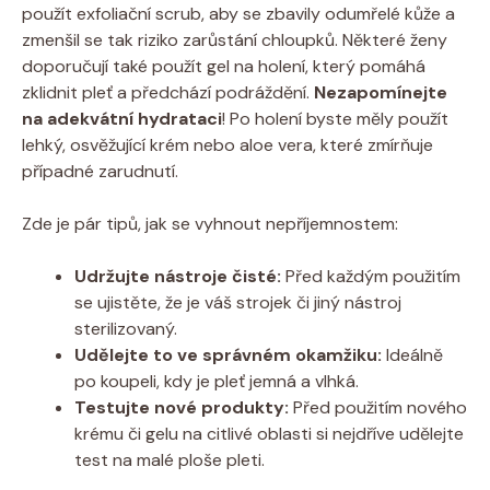
použít exfoliační scrub, aby se zbavily odumřelé kůže a
zmenšil se tak riziko zarůstání chloupků. Některé ženy
doporučují také použít gel na holení, který pomáhá
zklidnit pleť a předchází podráždění.
Nezapomínejte
na adekvátní hydrataci
! Po holení byste měly použít
lehký, osvěžující krém nebo aloe vera, které zmírňuje
případné zarudnutí.
Zde je pár tipů, jak se vyhnout nepříjemnostem:
Udržujte nástroje čisté:
Před každým použitím
se ujistěte, že je váš strojek či jiný nástroj
sterilizovaný.
Udělejte to ve správném okamžiku:
Ideálně
po koupeli, kdy je pleť jemná a vlhká.
Testujte nové produkty:
Před použitím nového
krému či gelu na citlivé oblasti si nejdříve udělejte
test na malé ploše pleti.