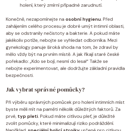
holení, který zmírní případné zarudnutí.
Konečně, nezapomínejte na
osobní hygienu
. Před
zahájením celého procesu je dobré umýt intimní oblasti,
aby se odstranily nečistoty a bakterie. A pokud máte
jakékoliv potíže, nebojte se vyhledat odborníka. Mezi
gynekology panuje široká shoda na tom, že zdraví by
mělo vždy být na prvním místě. A jak říkají staré české
pořekadlo: „Kdo se bojí, nesmí do lesa!“ Takže se
nebojte experimentovat, ale dodržujte základní pravidla
bezpečnosti.
Jak vybrat správné pomůcky?
Při výběru správných pomůcek pro holení intimních míst
byste měli mít na paměti několik důležitých faktorů. Za
prvé,
typ pleti
. Pokud máte citlivou pleť, je důležité
zvolit pomůcky, které minimalizují riziko podráždění.
Například,
speciální holicí strojky
určené pro citlivou