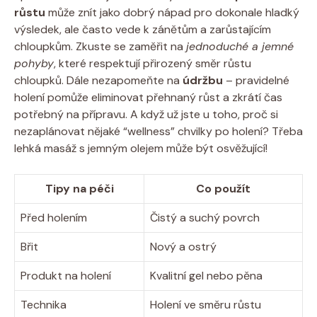
růstu
může znít jako dobrý nápad pro dokonale hladký
výsledek, ale často vede k zánětům a zarůstajícím
chloupkům. Zkuste se zaměřit na
jednoduché a jemné
pohyby
, které respektují přirozený směr růstu
chloupků. Dále nezapomeňte na
údržbu
– pravidelné
holení pomůže eliminovat přehnaný růst a zkrátí čas
potřebný na přípravu. A když už jste u toho, proč si
nezaplánovat nějaké “wellness” chvilky po holení? Třeba
lehká masáž s jemným olejem může být osvěžující!
Tipy na péči
Co použít
Před holením
Čistý a suchý povrch
Břit
Nový a ostrý
Produkt na holení
Kvalitní gel nebo pěna
Technika
Holení ve směru růstu