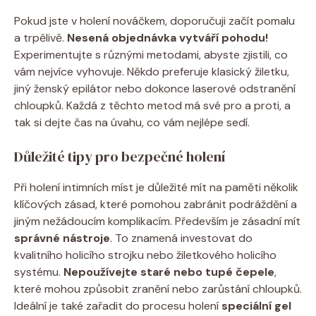
Pokud jste v holení nováčkem, doporučuji začít pomalu
a trpělivě.
Nesená objednávka vytváří pohodu!
Experimentujte s různými metodami, abyste zjistili, co
vám nejvíce vyhovuje. Někdo preferuje klasický žiletku,
jiný ženský epilátor nebo dokonce laserové odstranění
chloupků. Každá z těchto metod má své pro a proti, a
tak si dejte čas na úvahu, co vám nejlépe sedí.
Důležité tipy pro bezpečné holení
Při holení intimních míst je důležité mít na paměti několik
klíčových zásad, které pomohou zabránit podráždění a
jiným nežádoucím komplikacím. Především je zásadní mít
správné nástroje
. To znamená investovat do
kvalitního holicího strojku nebo žiletkového holicího
systému.
Nepoužívejte staré nebo tupé čepele
,
které mohou způsobit zranění nebo zarůstání chloupků.
Ideální je také zařadit do procesu holení
speciální gel