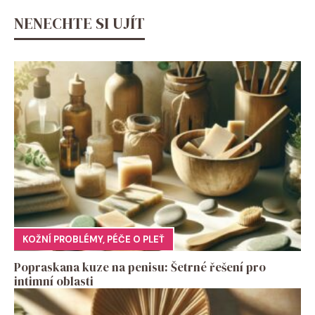
NENECHTE SI UJÍT
KOŽNÍ PROBLÉMY
,
PÉČE O PLEŤ
Popraskana kuze na penisu: Šetrné řešení pro
intimní oblasti