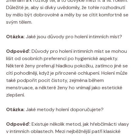
změnám a k rozvoji těl, a to obvykle mezi 11. a 14. rokem.
Důležité je, aby si dívky uvědomily, že tohle rozhodnutí
by mělo být dobrovolné a měly by se cítit komfortně se
svým tělem.
Otázka:
Jaké jsou důvody pro holení intimních míst?
Odpověď:
Důvody pro holení intimních míst se mohou
lišit od osobních preferencí po hygienické aspekty.
Některé ženy preferují hladkou pokožku, zatímco jiné se
cítí pohodlněji, když je přirozené ochlupení. Holení může
také podpořit pocit čistoty, zejména během
menstruace, a některé ženy ho vnímají jako estetické
zlepšení.
Otázka:
Jaké metody holení doporučujete?
Odpověď:
Existuje několik metod, jak hřebčímácti vlasy
v intimních oblastech. Mezi nejběžnější patří klasické