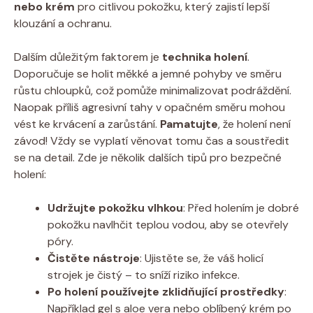
nebo krém
pro citlivou pokožku, který zajistí lepší
klouzání a ochranu.
Dalším důležitým faktorem je
technika holení
.
Doporučuje se holit měkké a jemné pohyby ve směru
růstu chloupků, což pomůže minimalizovat podráždění.
Naopak příliš agresivní tahy v opačném směru mohou
vést ke krvácení a zarůstání.
Pamatujte
, že holení není
závod! Vždy se vyplatí věnovat tomu čas a soustředit
se na detail. Zde je několik dalších tipů pro bezpečné
holení:
Udržujte pokožku vlhkou
: Před holením je dobré
pokožku navlhčit teplou vodou, aby se otevřely
póry.
Čistěte nástroje
: Ujistěte se, že váš holicí
strojek je čistý – to sníží riziko infekce.
Po holení používejte zklidňující prostředky
:
Například gel s aloe vera nebo oblíbený krém po