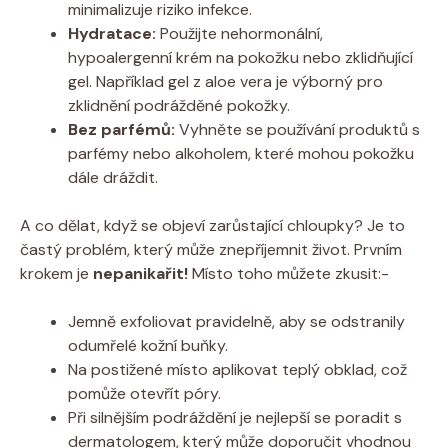
minimalizuje riziko infekce.
Hydratace:
Použijte nehormonální,
hypoalergenní krém na pokožku nebo zklidňující
gel. Například gel z aloe vera je výborný pro
zklidnění podrážděné pokožky.
Bez parfémů:
Vyhněte se používání produktů s
parfémy nebo alkoholem, které mohou pokožku
dále dráždit.
A co dělat, když se objeví zarůstající chloupky? Je to
častý problém, který může znepříjemnit život. Prvním
krokem je
nepanikařit!
Místo toho můžete zkusit:-
Jemně exfoliovat pravidelně, aby se odstranily
odumřelé kožní buňky.
Na postižené místo aplikovat teplý obklad, což
pomůže otevřít póry.
Při silnějším podráždění je nejlepší se poradit s
dermatologem, který může doporučit vhodnou