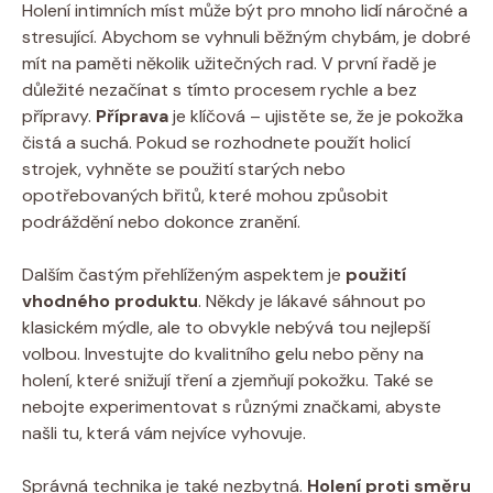
Holení intimních míst může být pro mnoho lidí náročné a
stresující. Abychom se vyhnuli běžným chybám, je dobré
mít na paměti několik užitečných rad. V první řadě je
důležité nezačínat s tímto procesem rychle a bez
přípravy.
Příprava
je klíčová – ujistěte se, že je pokožka
čistá a suchá. Pokud se rozhodnete použít holicí
strojek, vyhněte se použití starých nebo
opotřebovaných břitů, které mohou způsobit
podráždění nebo dokonce zranění.
Dalším častým přehlíženým aspektem je
použití
vhodného produktu
. Někdy je lákavé sáhnout po
klasickém mýdle, ale to obvykle nebývá tou nejlepší
volbou. Investujte do kvalitního gelu nebo pěny na
holení, které snižují tření a zjemňují pokožku. Také se
nebojte experimentovat s různými značkami, abyste
našli tu, která vám nejvíce vyhovuje.
Správná technika je také nezbytná.
Holení proti směru