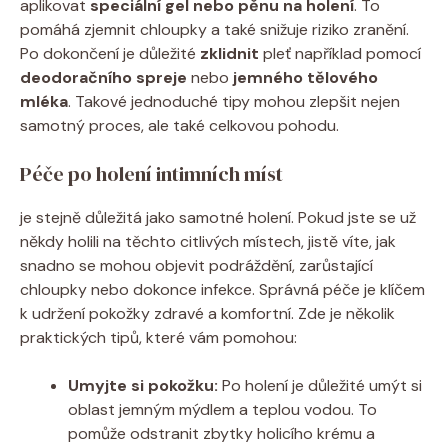
aplikovat
speciální gel nebo pěnu na holení
. To
pomáhá zjemnit chloupky a také snižuje riziko zranění.
Po dokončení je důležité
zklidnit
pleť například pomocí
deodoračního spreje
nebo
jemného tělového
mléka
. Takové jednoduché tipy mohou zlepšit nejen
samotný proces, ale také celkovou pohodu.
Péče po holení intimních míst
je stejně důležitá jako samotné holení. Pokud jste se už
někdy holili na těchto citlivých místech, jistě víte, jak
snadno se mohou objevit podráždění, zarůstající
chloupky nebo dokonce infekce. Správná péče je klíčem
k udržení pokožky zdravé a komfortní. Zde je několik
praktických tipů, které vám pomohou:
Umyjte si pokožku:
Po holení je důležité umýt si
oblast jemným mýdlem a teplou vodou. To
pomůže odstranit zbytky holicího krému a