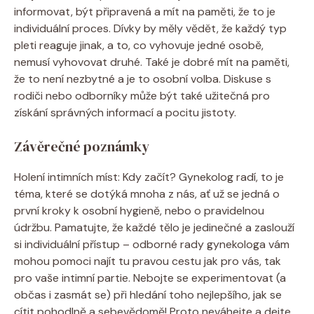
informovat, být připravená a mít na paměti, že to je
individuální proces. Dívky by měly vědět, že každý typ
pleti reaguje jinak, a to, co vyhovuje jedné osobě,
nemusí vyhovovat druhé. Také je dobré mít na paměti,
že to není nezbytné a je to osobní volba. Diskuse s
rodiči nebo odborníky může být také užitečná pro
získání správných informací a pocitu jistoty.
Závěrečné poznámky
Holení intimních míst: Kdy začít? Gynekolog radí, to je
téma, které se dotýká mnoha z nás, ať už se jedná o
první kroky k osobní hygieně, nebo o pravidelnou
údržbu. Pamatujte, že každé tělo je jedinečné a zaslouží
si individuální přístup – odborné rady gynekologa vám
mohou pomoci najít tu pravou cestu jak pro vás, tak
pro vaše intimní partie. Nebojte se experimentovat (a
občas i zasmát se) při hledání toho nejlepšího, jak se
cítit pohodlně a sebevědomě! Proto neváhejte a dejte