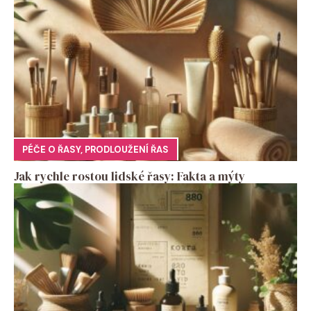
PÉČE O ŘASY
,
PRODLOUŽENÍ ŘAS
Jak rychle rostou lidské řasy: Fakta a mýty