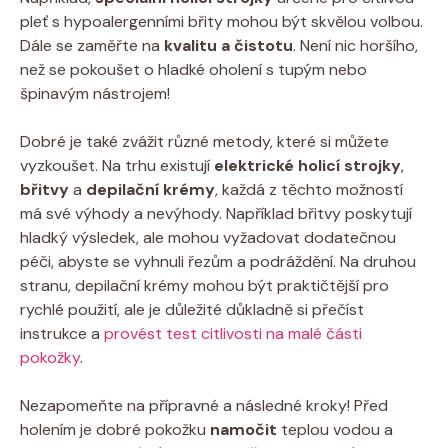
pleť s hypoalergenními břity mohou být skvělou volbou.
Dále se zaměřte na
kvalitu a čistotu
. Není nic horšího,
než se pokoušet o hladké oholení s tupým nebo
špinavým nástrojem!
Dobré je také zvážit různé metody, které si můžete
vyzkoušet. Na trhu existují
elektrické holicí strojky
,
břitvy
a
depilační krémy
, každá z těchto možností
má své výhody a nevýhody. Například břitvy poskytují
hladký výsledek, ale mohou vyžadovat dodatečnou
péči, abyste se vyhnuli řezům a podráždění. Na druhou
stranu, depilační krémy mohou být praktičtější pro
rychlé použití, ale je důležité důkladně si přečíst
instrukce a
provést test citlivosti na malé části
pokožky
.
Nezapomeňte na přípravné a následné kroky! Před
holením je dobré pokožku
namočit
teplou vodou a