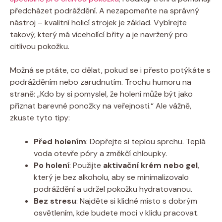
předcházet podráždění. A nezapomeňte na správný
nástroj – kvalitní holicí strojek je základ. Vybírejte
takový, který má víceholící břity a je navržený pro
citlivou pokožku.
Možná se ptáte, co dělat, pokud se i přesto potýkáte s
podrážděním nebo zarudnutím. Trochu humoru na
straně: „Kdo by si pomyslel, že holení může být jako
přiznat barevné ponožky na veřejnosti.“ Ale vážně,
zkuste tyto tipy:
Před holením
: Dopřejte si teplou sprchu. Teplá
voda otevře póry a změkčí chloupky.
Po holení
: Použijte
aktivační krém nebo gel
,
který je bez alkoholu, aby se minimalizovalo
podráždění a udržel pokožku hydratovanou.
Bez stresu
: Najděte si klidné místo s dobrým
osvětlením, kde budete moci v klidu pracovat.