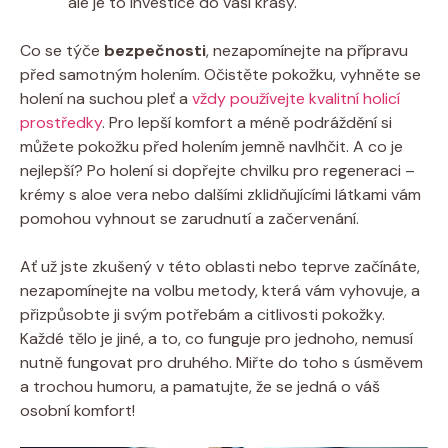
ale je to investice do vaší krásy.
Co se týče
bezpečnosti
, nezapomínejte na přípravu
před samotným holením. Očistěte pokožku, vyhněte se
holení na suchou pleť a
vždy používejte kvalitní holicí
prostředky
. Pro lepší komfort a méně podráždění si
můžete pokožku před holením jemně navlhčit. A co je
nejlepší? Po holení si dopřejte chvilku pro regeneraci –
krémy s aloe vera nebo dalšími zklidňujícími látkami vám
pomohou vyhnout se zarudnutí a začervenání.
Ať už jste zkušený v této oblasti nebo teprve začínáte,
nezapomínejte na volbu metody, která vám vyhovuje, a
přizpůsobte ji svým potřebám a citlivosti pokožky.
Každé tělo je jiné, a to, co funguje pro jednoho, nemusí
nutně fungovat pro druhého. Miřte do toho s úsměvem
a trochou humoru, a pamatujte, že se jedná o váš
osobní komfort!