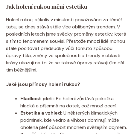
Jak holení rukou mění estetiku
Holení rukou, ačkoliv v minulosti považováno za téměř
tabu, se dnes stává stále více oblíbeným trendem. V
posledních letech jsme svědky proměny estetiky, která
s tímto fenoménem souvisí. Přestože mnozí lidé mohou
stále pociťovat předsudky vůči tomuto způsobu
úpravy těla, změny ve společnosti a trendy v oblasti
krásy ukazují na to, že se takové úpravy stávají čím dál
tím běžnějšími.
Jaké jsou přínosy holení rukou?
Hladkost pleti:
Po holení zůstává pokožka
hladká a příjemná na dotek, což mnozí ocení.
Estetika a vzhled:
U některých klimatických
podmínek, kde vedro a vlhkost dominují, může
oholená pleť působit mnohem svěžejším dojmem.