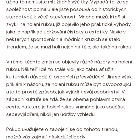
už na to nemusíte mít žádné výčitky. Vypadá to, že se
společnost pomalu ale jistě posouvá od historických
stereotypů k větší otevřenosti. Mnoho mužů, kteří si
zvykli na holení rukou, již objevilo jeho praktické výhody,
jako je například udržování čistoty a estetiky. Navíc v
některých sportovních a módních kruzích se stalo
trendem, že se muži holí nejen na těle, ale také na rukou.
V rámci těchto změn se objevily různé názory na holení
rukou. Někteří lidé to stále vidí jako tabu, ať už z
kulturních důvodů či osobních přesvědčení. Jiní se však
přiklání k názoru, že holení rukou může být osvobozující
a je to prostě způsob, jak vyjádřit svůj osobní styl. V
západní kultuře se zdá, že se oběma pohlavím otvírá
cesta, na které je holení rukou vnímáno jako součást
sebevyjádření, nikoli jen údržby vzhledu.
Pokud uvažujete o zapojení se do tohoto trendu,
možná vás zajímají následující body: