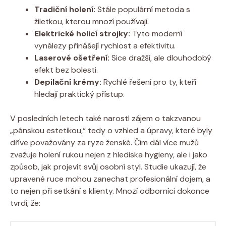
Tradiční holení:
Stále populární metoda s
žiletkou, kterou mnozí používají.
Elektrické holicí strojky:
Tyto moderní
vynálezy přinášejí rychlost a efektivitu.
Laserové ošetření:
Sice dražší, ale dlouhodobý
efekt bez bolesti.
Depilační krémy:
Rychlé řešení pro ty, kteří
hledají praktický přístup.
V posledních letech také narostl zájem o takzvanou
„pánskou estetikou,“ tedy o vzhled a úpravy, které byly
dříve považovány za ryze ženské. Čím dál více mužů
zvažuje holení rukou nejen z hlediska hygieny, ale i jako
způsob, jak projevit svůj osobní styl. Studie ukazují, že
upravené ruce mohou zanechat profesionální dojem, a
to nejen při setkání s klienty. Mnozí odborníci dokonce
tvrdí, že: