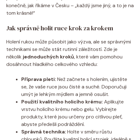
konečně, jak říkáme v Česku – „každý jsme jiný, a to je na
tom krásné!“
Jak správně holit ruce krok za krokem
Holení rukou může působit jako výzva, ale se správnými
technikami se může stát rutinní záležitostí. Zde je
několik
jednoduchých kroků
, které vám pomohou
dosáhnout hladkého celkového vzhledu:
Příprava pleti:
Než začnete s holením, ujistěte
se, že vaše ruce jsou čisté a suché. Doporučuji
umýt je lehkým mýdlem a jemně osušit.
Použití kvalitního holicího krému:
Aplikujte
vrstvu holicího krému nebo gelu. Vybírejte
produkty, které jsou určeny pro citlivou pleť,
abyste předešli podráždění.
Správná technika:
Holte v směru růstu
chloupků. Použijte kvalitní holicí strojek, ideálně s