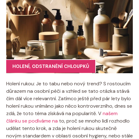
HOLENÍ
,
ODSTRANĚNÍ CHLOUPKŮ
Holení rukou: Je to tabu nebo nový trend? S rostoucím
důrazem na osobní péči a vzhled se tato otázka stává
čím dál více relevantní. Zatímco ještě před pár lety bylo
holení rukou vnímáno jako něco kontroverzního, dnes se
zdá, že toto téma získává na popularitě. V
našem
článku se podíváme na
to, proč se mnoho lidí rozhodlo
udělat tento krok, a zda je holení rukou skutečně
novým standardem v oblasti osobní hygieny, nebo stále