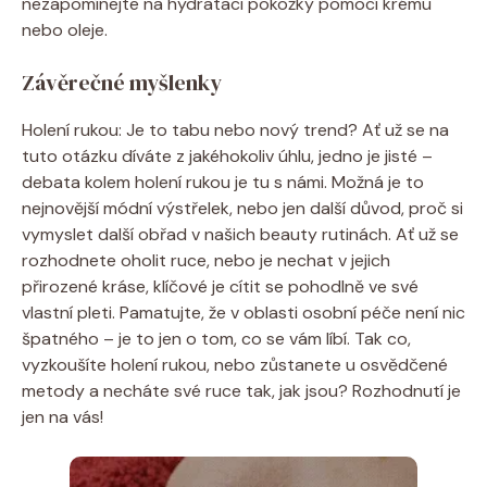
nezapomínejte na hydrataci pokožky pomocí krému
nebo oleje.
Závěrečné myšlenky
Holení rukou: Je to tabu nebo nový trend? Ať už se na
tuto otázku díváte z jakéhokoliv úhlu, jedno je jisté –
debata kolem holení rukou je tu s námi. Možná je to
nejnovější módní výstřelek, nebo jen další důvod, proč si
vymyslet další obřad v našich beauty rutinách. Ať už se
rozhodnete oholit ruce, nebo je nechat v jejich
přirozené kráse, klíčové je cítit se pohodlně ve své
vlastní pleti. Pamatujte, že v oblasti osobní péče není nic
špatného – je to jen o tom, co se vám líbí. Tak co,
vyzkoušíte holení rukou, nebo zůstanete u osvědčené
metody a necháte své ruce tak, jak jsou? Rozhodnutí je
jen na vás!