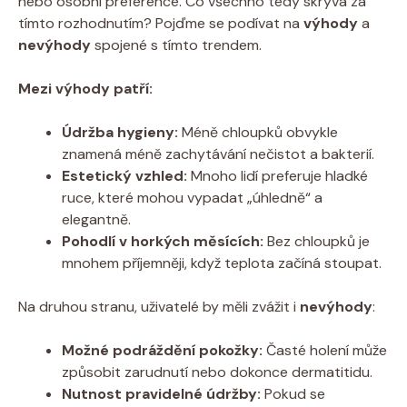
nebo osobní preference. Co všechno tedy skrývá za
tímto rozhodnutím? Pojďme se podívat na
výhody
a
nevýhody
spojené s tímto trendem.
Mezi výhody patří:
Údržba hygieny:
Méně chloupků obvykle
znamená méně zachytávání nečistot a bakterií.
Estetický vzhled:
Mnoho lidí preferuje hladké
ruce, které mohou vypadat „úhledně“ a
elegantně.
Pohodlí v horkých měsících:
Bez chloupků je
mnohem příjemněji, když teplota začíná stoupat.
Na druhou stranu, uživatelé by měli zvážit i
nevýhody
:
Možné podráždění pokožky:
Časté holení může
způsobit zarudnutí nebo dokonce dermatitidu.
Nutnost pravidelné údržby:
Pokud se