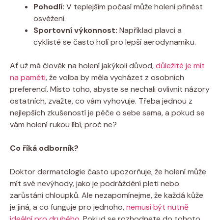
Pohodlí:
V teplejším počasí může holení přinést
osvěžení.
Sportovní výkonnost:
Například plavci a
cyklisté se často holí pro lepší aerodynamiku.
Ať už má člověk na holení jakýkoli důvod,
důležité je mít
na paměti
, že volba by měla vycházet z osobních
preferencí. Místo toho, abyste se nechali ovlivnit názory
ostatních, zvažte, co vám vyhovuje. Třeba jednou z
nejlepších zkušeností je péče o sebe sama, a pokud se
vám holení rukou líbí, proč ne?
Co říká odborník?
Doktor dermatologie často upozorňuje, že holení může
mít své nevýhody, jako je podráždění pleti nebo
zarůstání chloupků. Ale nezapomínejme, že každá kůže
je jiná, a co funguje pro jednoho,
nemusí být nutně
ideální pro druhého
. Pokud se rozhodnete do tohoto