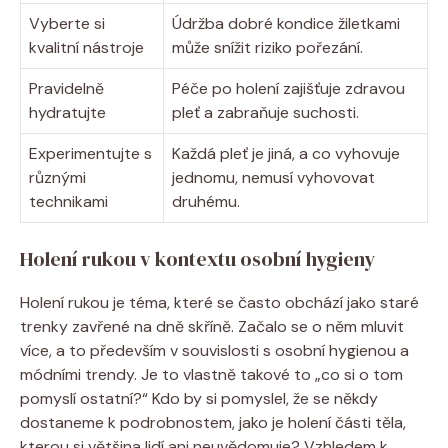
Vyberte si
Údržba dobré kondice žiletkami
kvalitní nástroje
může snížit riziko pořezání.
Pravidelně
Péče po holení zajišťuje zdravou
hydratujte
pleť a zabraňuje suchosti.
Experimentujte s
Každá pleť je jiná, a co vyhovuje
různými
jednomu, nemusí vyhovovat
technikami
druhému.
Holení rukou v kontextu osobní hygieny
Holení rukou je téma, které se často obchází jako staré
trenky zavřené na dně skříně. Začalo se o něm mluvit
více, a to především v souvislosti s osobní hygienou a
módními trendy. Je to vlastně takové to „co si o tom
pomyslí ostatní?“ Kdo by si pomyslel, že se někdy
dostaneme k podrobnostem, jako je holení části těla,
kterou si většina lidí ani neuvědomuje? Vzhledem k