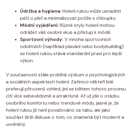
Údržba a hygiena:
Holení rukou může usnadnit
péči o pleť a minimalizovat potíže s chloupky.
Módní vyjádření:
Různé styly holení mohou
odrážet váš osobní vkus a přístup k módě.
Sportovní výhody:
V mnoha sportovních
odvětvích (například plavání nebo bodybuilding)
se holení rukou stává standardní praxí pro lepší
výkon.
V současnosti stále probíhá výzkum o psychologických
a sociálních aspektech holení. Zatímco někteří lidé
preferují přirozený vzhled, jiní se během tohoto procesu
cítí více sebevědomě a atraktivně. Ať už jde o otázku
osobního komfortu nebo trendové módy, jasné je, že
holení rukou již není považováno za tabu, ale jako
součást širší diskuse o tom, co znamená být moderní a
uvolněný.