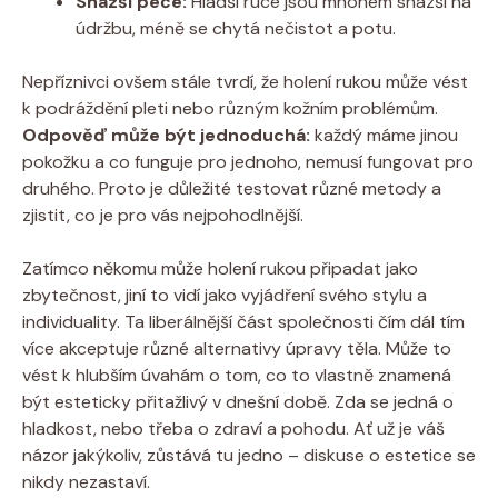
Snazší péče:
Hladší ruce jsou mnohem snazší na
údržbu, méně se chytá nečistot a potu.
Nepříznivci ovšem stále tvrdí, že holení rukou může vést
k podráždění pleti nebo různým kožním problémům.
Odpověď může být jednoduchá:
každý máme jinou
pokožku a co funguje pro jednoho, nemusí fungovat pro
druhého. Proto je důležité testovat různé metody a
zjistit, co je pro vás nejpohodlnější.
Zatímco někomu může holení rukou připadat jako
zbytečnost, jiní to vidí jako vyjádření svého stylu a
individuality. Ta liberálnější část společnosti čím dál tím
více akceptuje různé alternativy úpravy těla. Může to
vést k hlubším úvahám o tom, co to vlastně znamená
být esteticky přitažlivý v dnešní době. Zda se jedná o
hladkost, nebo třeba o zdraví a pohodu. Ať už je váš
názor jakýkoliv, zůstává tu jedno – diskuse o estetice se
nikdy nezastaví.