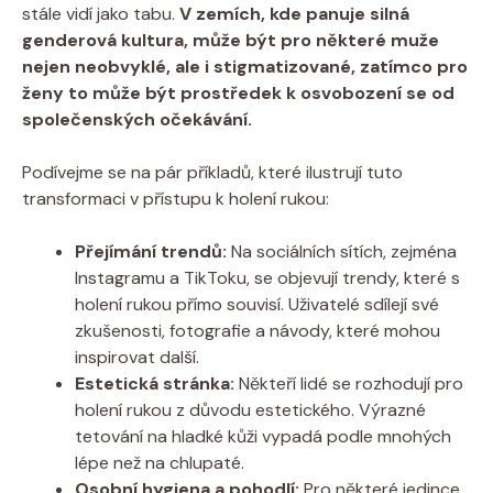
stále vidí jako tabu.
V zemích, kde panuje silná
genderová kultura, může být pro některé muže
nejen neobvyklé, ale i stigmatizované, zatímco pro
ženy to může být prostředek k osvobození se od
společenských očekávání.
Podívejme se na pár příkladů, které ilustrují tuto
transformaci v přístupu k holení rukou:
Přejímání trendů:
Na sociálních sítích, zejména
Instagramu a TikToku, se objevují trendy, které s
holení rukou přímo souvisí. Uživatelé sdílejí své
zkušenosti, fotografie a návody, které mohou
inspirovat další.
Estetická stránka:
Někteří lidé se rozhodují pro
holení rukou z důvodu estetického. Výrazné
tetování na hladké kůži vypadá podle mnohých
lépe než na chlupaté.
Osobní hygiena a pohodlí:
Pro některé jedince