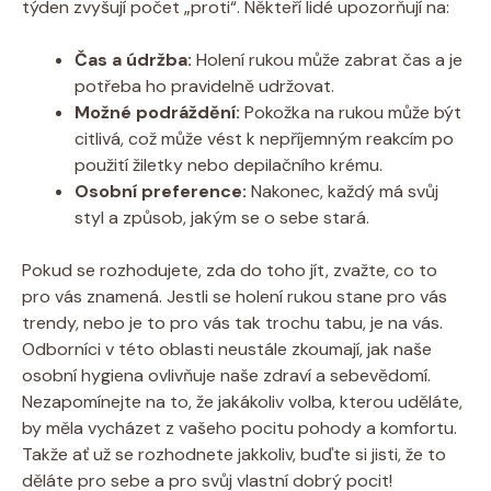
týden zvyšují počet „proti“. Někteří lidé upozorňují na:
Čas a údržba:
Holení rukou může zabrat čas a je
potřeba ho pravidelně udržovat.
Možné podráždění:
Pokožka na rukou může být
citlivá, což může vést k nepříjemným reakcím po
použití žiletky nebo depilačního krému.
Osobní preference:
Nakonec, každý má svůj
styl a způsob, jakým se o sebe stará.
Pokud se rozhodujete, zda do toho jít, zvažte, co to
pro vás znamená. Jestli se holení rukou stane pro vás
trendy, nebo je to pro vás tak trochu tabu, je na vás.
Odborníci v této oblasti neustále zkoumají, jak naše
osobní hygiena ovlivňuje naše zdraví a sebevědomí.
Nezapomínejte na to, že jakákoliv volba, kterou uděláte,
by měla vycházet z vašeho pocitu pohody a komfortu.
Takže ať už se rozhodnete jakkoliv, buďte si jisti, že to
děláte pro sebe a pro svůj vlastní dobrý pocit!