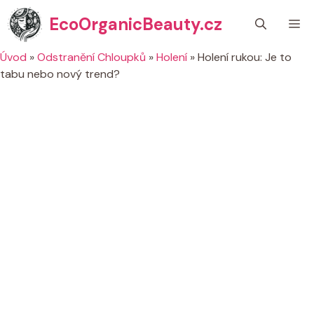
Přeskočit
EcoOrganicBeauty.cz
M
na
obsah
Úvod
»
Odstranění Chloupků
»
Holení
»
Holení rukou: Je to
tabu nebo nový trend?