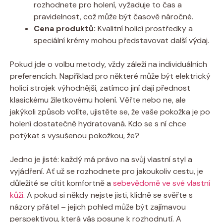
rozhodnete pro holení, vyžaduje to čas a
pravidelnost, což může být časově náročné.
Cena produktů:
Kvalitní holicí prostředky a
speciální krémy mohou představovat další výdaj.
Pokud jde o volbu metody, vždy záleží na individuálních
preferencích. Například pro některé může být elektrický
holicí strojek výhodnější, zatímco jiní dají přednost
klasickému žiletkovému holení. Věřte nebo ne, ale
jakýkoli způsob volíte, ujistěte se, že vaše pokožka je po
holení dostatečně hydratovaná. Kdo se s ní chce
potýkat s vysušenou pokožkou, že?
Jedno je jisté: každý má právo na svůj vlastní styl a
vyjádření. Ať už se rozhodnete pro jakoukoliv cestu, je
důležité se cítit komfortně a
sebevědomě ve své vlastní
kůži
. A pokud si někdy nejste jisti, klidně se svěřte s
názory přátel – jejich pohled může být zajímavou
perspektivou, která vás posune k rozhodnutí. A