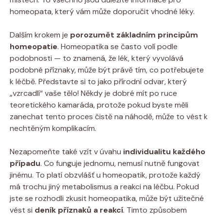
homeopata, který vám může doporučit ‌vhodné léky.
Dalším krokem ​je
porozumět základním principům ​
homeopatie
. Homeopatika se často volí podle
podobnosti — to znamená, že lék, který ⁢vyvolává⁤
podobné příznaky, může‌ být právě tím, co potřebujete
k léčbě. Představte​ si to jako přírodní ⁤odvar, který
„vzrcadlí“ vaše tělo! Někdy je dobré mít po ruce
‌teoretického kamaráda,⁤ protože pokud byste měli
‌zanechat​ tento proces čistě na náhodě, může to vést k
nechtěným komplikacím.
Nezapomeňte také‍ vzít⁢ v úvahu
individualitu každého
případu
. Co funguje jednomu, nemusí⁢ nutně fungovat
‌jinému. To platí obzvlášť u homeopatik, protože každý
má trochu jiný metabolismus a reakci na léčbu. Pokud
jste se ​rozhodli zkusit homeopatika, může být užitečné
vést si
deník příznaků a reakcí
. Timto způsobem