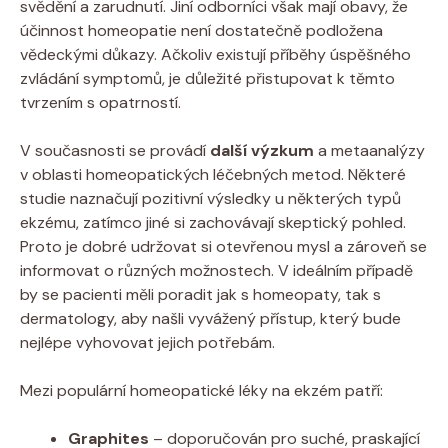
svědění ‌a zarudnutí. Jiní odborníci však ⁢mají obavy, že
účinnost homeopatie ⁤není dostatečně podložena
vědeckými důkazy. Ačkoliv existují příběhy úspěšného
zvládání symptomů, je ​důležité přistupovat k těmto
tvrzením s opatrností.
V současnosti se provádí
další výzkum
a⁢ metaanalýzy
v oblasti homeopatických⁣ léčebných metod. Některé⁣
studie naznačují pozitivní výsledky ‌u‌ některých⁣ typů
ekzému, zatímco jiné si zachovávají skeptický pohled.
Proto je dobré​ udržovat si otevřenou mysl a zároveň se
informovat o ‌různých možnostech. V ideálním případě
by se⁣ pacienti měli⁣ poradit jak s homeopaty, tak s
dermatology, aby našli vyvážený přístup,‍ který ⁢bude ​
nejlépe vyhovovat jejich potřebám.
Mezi populární ⁤homeopatické léky na ekzém patří:
Graphites
– doporučován ‌pro‌ suché, praskající