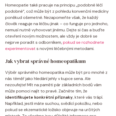
Homeopatie také ⁢pracuje ‍na principu „podobné léčí
podobné“, což může být ​z pohledu konvenční medicíny⁤
poněkud ošemetné. ⁢Nezapomeňte‌ však, ⁣že každý⁢
člověk reaguje⁢ na léčbu jinak – co funguje pro jednoho,
nemusí nutně vyhovovat jinému. Dejte si⁣ čas a buďte
otevření novým možnostem, ale⁣ vždy je dobré se
nejprve⁢ poradit s odborníkem,
pokud se rozhodnete
experimentovat
s novými léčebnými metodami.
Jak vybrat správné homeopatikum
Výběr správného homeopatika může být pro mnohé z
nás téměř jako ⁣hledání jehly v kupce sena. Ale
nezoufejte! Mít ‍na paměti‌ pár základních bodů vám
může pomoci⁢ najít​ to pravé. Začněte tím, ‍že
identifikujete konkrétní příznaky
, ​které⁢ vás‍ trápí.
Například, jestli⁣ máte⁣ suchou, svědící pokožku, nebo
pokud se ekzematické ložisko objevuje na určitých
místech. To všechno jsou důležité informace pro