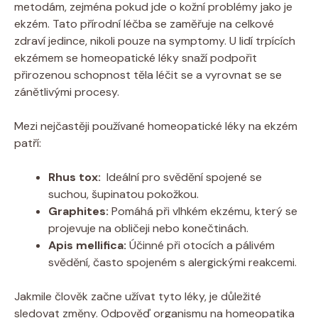
metodám,​ zejména pokud jde o kožní problémy jako je
ekzém. Tato ⁣přírodní léčba se zaměřuje na celkové
zdraví jedince,‍ nikoli pouze na ​symptomy. U lidí trpících
ekzémem se homeopatické léky snaží podpořit
přirozenou schopnost těla​ léčit se a vyrovnat se se
zánětlivými ⁤procesy.
Mezi nejčastěji používané homeopatické ⁢léky na ekzém
patří:
Rhus ⁤tox:
‍ Ideální‍ pro svědění spojené⁣ se⁤
suchou, šupinatou pokožkou.
Graphites:
Pomáhá při vlhkém ekzému, ⁣který se
projevuje na obličeji nebo konečtinách.
Apis mellifica:
Účinné při otocích a pálivém
svědění, často spojeném s alergickými reakcemi.
Jakmile člověk začne užívat tyto léky, je důležité
sledovat změny. Odpověď organismu na homeopatika