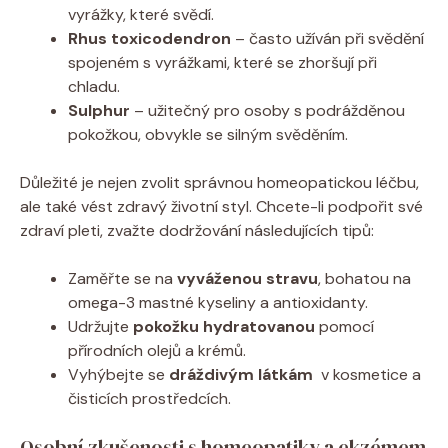
vyrážky, které svědí.
Rhus toxicodendron
–⁢ často užíván‍ při svědění
⁤spojeném s vyrážkami,‌ které se zhoršují ⁤při
chladu.
Sulphur
–⁢ užitečný pro osoby s‍ podrážděnou
pokožkou, obvykle se silným svěděním.
Důležité je nejen zvolit správnou homeopatickou léčbu,
ale také ⁤vést zdravý životní ⁢styl.‌ Chcete-li podpořit své
zdraví pleti, zvažte dodržování ​následujících⁢ tipů:
Zaměřte se ⁢na
vyváženou stravu
, ‍bohatou na
omega-3​ mastné kyseliny a antioxidanty.
Udržujte
pokožku ⁣hydratovanou
pomocí
přírodních olejů a krémů.
Vyhýbejte se
dráždivým‍ látkám
⁣ v ​kosmetice a
čisticích prostředcích.
Osobní zkušenosti ⁤s homeopatiky ‌a ekzémem