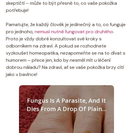
skeptičtí – může to být⁤ přesně to, co vaše pokožka
potřebuje!
Pamatujte, že každý člověk je jedinečný ⁣a⁣ to, co funguje
pro jednoho,
nemusí nutně fungovat pro druhého
.
Proto je vždy dobré ⁣konzultovat své kroky s
odborníkem na zdraví. A pokud ‌se ‍rozhodnete
vyzkoušet homeopatika, nezapomeňte se na to dívat s
humorem – přece jen, kdo by ⁢nesměl mít u léčení
dobrou náladu? Na zdraví, ať se vaše⁢ pokožka brzy cítí
jako v ‌bavlnce!
Fungus Is A Parasite, And It
Dies From A Drop Of Plain...