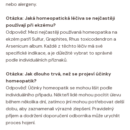
nebo alergeny.
Otázka:⁣ Jaká homeopatická léčiva⁤ se nejčastěji
používají při ekzému?
Odpověď:⁢ Mezi⁤ nejčastěji používaná homeopatika na
ekzém patří Sulfur, Graphites, Rhus toxicodendron a
Arsenicum album. Každé z těchto léčiv má své
specifické indikace, ⁣a je ​důležité vybrat to správné
podle⁣ individuálních příznaků.
Otázka:⁢ Jak dlouho trvá, než se projeví účinky
homeopatik?
Odpověď: Účinky homeopatik ⁢se mohou⁤ lišit podle
individuálního případu. Někteří lidé mohou pocítit⁣ úlevu⁤
během několika dní, zatímco jiní mohou potřebovat delší
dobu,‍ aby zaznamenali výrazné zlepšení.‍ Pravidelný
příjem a dodržení doporučení⁢ odborníka může urychlit
proces hojení.