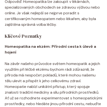
Odpověď: Homeopatika lze zakoupit v lékárnách,
specializovaných obchodech se‍ zdravou výživou nebo⁢
online. Je ‍však nejlepší​ se nejprve poradit s
certifikovaným homeopatem nebo lékařem, aby byla
zajištěna správná⁢ volba léčby.
Klíčové Poznatky
Homeopatika na ekzém: Přírodní​ cesta k úlevě a
hojení
Na závěr našeho průvodce světem homeopatik a jejich
využitím při léčbě ekzému ​bychom ⁢rádi zdůraznili, ⁣že
příroda⁣ má nespočet pokladů, které‌ mohou našemu
tělu ulevit a přispět k jeho ​celkovému zdraví.
‌Homeopatie nabízí unikátní přístup, který​ spojuje
znalosti​ tradiční medicíny a ⁤sílu přírodních prostředků.
Ať už se rozhodnete experimentovat s homeopatickými
prostředky, nebo hledáte jinou přírodní cestu, nebuďte