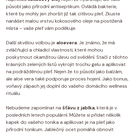
působí jako⁤ přírodní antiseptikum. Ovládá bakterie,
které by mohly jen zhoršit již tak citlivou pleť. Zkuste
nanášet malou vrstvu ⁣kokosového oleje na postižená
místa – vaše pleť vám poděkuje.
Další skvělou volbou ‌je
aloevera
. Je známo, že má
zvláčňující ⁤a⁢ chladicí vlastnosti, ‍které mohou
poskytnout okamžitou úlevu od svědění. Stačí z těchto
krásných zelených listů vykrojit trochu gelu a⁣ aplikovat
na podrážděnou pleť. Nejen že to působí jako balzám,
ale aloe vera také⁢ podporuje proces hojení. Jako ⁤bonus,
voňavý zápach jej‌ doplní do⁢ vašeho⁢ domácího ⁣wellness
rituálu.
Nebudeme zapomínat na
šťávu ⁤z ​jablka
, která je v
posledních⁤ letech populární. Můžete si přidat několik
kapek‍ do vašeho tonika⁢ a aplikovat je⁢ na pleť ⁢jako
přírodní tonikum. Jablečný‌ ocet pomáhá obnovit