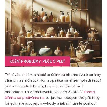
KOŽNÍ PROBLÉMY
,
PÉČE O PLEŤ
Trápí vás ekzém a hledáte účinnou⁤ alternativu, která by
vám přinesla úlevu? Homeopatika na ekzém představují
přírodní cestu k hojení, která vás může zbavit
diskomfortu a zlepšit kvalitu vašeho života. V
tomto
článku se podíváme na
to, jak homoeopatické přístupy
fungují, ‌jaké jsou jejich výhody a ‌jak ⁤si můžete pomoci