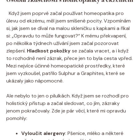
‌ ​ Když jsem⁤ poprvé začal používat homeopatika pro
úlevu od ekzému, měl jsem smíšené ⁤pocity. Vzpomínám ​
si, jak jsem se díval na malou skleničku ⁢s kapkami a říkal ​
si: „Opravdu to⁣ může fungovat?“ K mému⁣ překvapení,
po několika ⁤týdnech užívání ​jsem začal pozorovat
zlepšení.
Hladkost pokožky
⁢se začala⁣ vracet, a i když
to ⁣rozhodně není​ zázrak, přece​ jen to byla cesta vpřed.
Mezi nejvíce účinné homeopatické prostředky, které
‌jsem⁤ vyzkoušel, patřilo⁣ Sulphur a​ Graphites, které se
ukázaly jako nápomocné.
Ale nebylo ⁢to jen o‌ pilulkách. Když jsem ⁢se rozhodl pro
holistický přístup a začal sledovat, co jím, zázraky
jenom pokračovaly. Zde je⁤ pár věcí, ‌které mi opravdu
pomohly:
Vyloučit alergeny
: Pšenice, mléko a některé