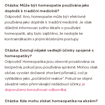
Otázka: Může být homeopatie používána jako
doplněk k tradiční medicíně?
Odpověď: Ano, homeopatie může být efektivně
používána jako doplněk k​ tradiční medicíně. Je však
důležité informovat svého‌ lékaře⁤ o používání
homeopatik, aby bylo zajištěno, ⁢že nedojde ke
kontraindikacím s jinými léčebnými postupy.
Otázka: Existují nějaké vedlejší účinky spojené s
homeopatiky?
Odpověď: Homeopatika jsou obecně považována za
bezpečná, pokud jsou používána⁣ správně. Mohou ⁣však
občas vyvolat dočasné zhoršení⁣ příznaků, což je
vykládáno jako „počáteční reakce“. Pokud⁣ se objeví
závažné nebo přetrvávající nežádoucí účinky,
je
doporučeno konzultovat odborníka
.
Otázka: Kde mohu získat homeopatika na ekzém?