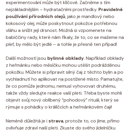
experimentování může být klíčové. Začněme s ⁢tím
nejzákladnějším – hydratačními prostředky.⁤
Pravidelné
používání přírodních ⁢olejů
,⁤ jako je⁢ mandlový nebo
kokosový olej, může poskytnout ​pokožce potřebnou
vláhu a snížit její ​drsnost. Možná si⁣ vzpomenete na
babiččiny rady, které nám říkaly, že to, ⁢co se mažeme⁣ na
pleť, ⁣by mělo být‍ jedlé – ‌a tohle je přesně ten případ!
Další možností jsou
bylinné obklady
. Například obklady
z heřmánku nebo měsíčku mohou utěšit podrážděnou
pokožku. Můžete⁢ si⁣ připravit silný čaj z těchto bylin a po
vychladnutí ho aplikovat na postižené místo. Pamatujte,
že⁣ co pomůže ⁣jednomu, nemusí vyhovovat⁢ druhému,
takže vždy sledujte reakce vaší pleti. Třeba byste mohli
objevit svůj nový oblíbený “pohodový” rituál, který se
rýmuje s pohádky o králíčcích a heřmánkovém čaji!
Neméně důležitá je i⁣
strava
, protože to, ⁢co jíme,⁤ přímo
ovlivňuje zdraví naší⁣ pleti. Zkuste ‍do svého jídelníčku‍