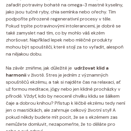
zařadit potraviny bohaté na omega-3⁢ mastné kyseliny,
jako ‍jsou tučné ryby, chia ‌semínka nebo ořechy. Tím
podpoříte přirozené regenerativní procesy v těle.
Pokud trpíte potravinovými intolerancemi, je dobré se
také⁣ zamyslet nad tím, co by mohlo váš ekzém
zhoršovat. Například lepek nebo mléčné produkty
mohou‌ být spouštěči, které stojí za​ to vyřadit, alespoň
na nějakou​ dobu.
Na závěr zmiňme, jak důležité je ⁣
udržovat klid a
harmonii
v životě. Stres​ je jedním z významných
spouštěčů ekzému, a tak si najděte čas na⁣ relaxaci, ať
už formou meditace,⁤ jógy nebo jen‌ klidné procházky v
přírodě. Vždyť, kdo by ⁤neocenil chvilku⁣ klidu se ‍šálkem
čaje a dobrou knihou? Přístup⁤ k léčbě ekzému tedy není
jen o mastičkách, ale⁢ zahrnuje celkový ⁢životní styl! A
pokud někdy budete mít ⁢pocit, že se s ekzémem zas
nemůžete domluvit, nezapomeňte, že to děláte pro