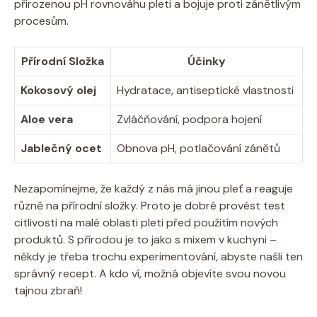
přirozenou pH rovnováhu ⁣pleti ⁣a bojuje proti zánětlivým
procesům.
Přírodní Složka
Účinky
Kokosový olej
Hydratace, antiseptické vlastnosti
Aloe ‌vera
Zvláčňování,​ podpora hojení
Jablečný ocet
Obnova pH, potlačování zánětů
Nezapomínejme, že⁤ každý z nás⁣ má jinou ​pleť a reaguje
různě na přírodní⁤ složky. Proto je dobré provést test
citlivosti na malé oblasti pleti před použitím nových
produktů. ⁣S přírodou je to jako s ⁢mixem⁤ v kuchyni ‍–
někdy je třeba ⁤trochu experimentování, ‌abyste našli ⁤ten
správný recept. A kdo ví, možná objevíte svou‌ novou
tajnou zbraň!