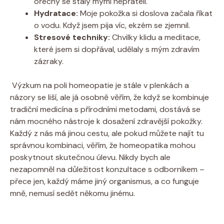
ořechy se staly mými ⁤nepřáteli.
Hydratace:
‍Moje pokožka si‌ doslova ‍začala⁢ říkat
o vodu. Když jsem pija víc,​ ekzém se zjemnil.
Stresové techniky:
Chvilky klidu a meditace,
které ​jsem si‍ dopřával, udělaly s ⁢mým zdravím
zázraky.
⁤ Výzkum⁤ na poli homeopatie je ‍stále v plenkách a
názory se liší, ale já osobně věřím, že když‍ se kombinuje
tradiční medicína s přírodními metodami,⁢ dostává se
nám mocného nástroje k dosažení zdravější pokožky.⁣
Každý z nás má jinou cestu, ale pokud můžete najít tu
správnou kombinaci, věřím, že homeopatika ​mohou
⁣poskytnout‌ skutečnou ⁣úlevu.​ Nikdy bych ale
nezapomněl na důležitost konzultace s odborníkem‌ –
přece jen, ​každý máme ​jiný‍ organismus, a co funguje
‌mně, nemusí sedět někomu ⁤jinému.