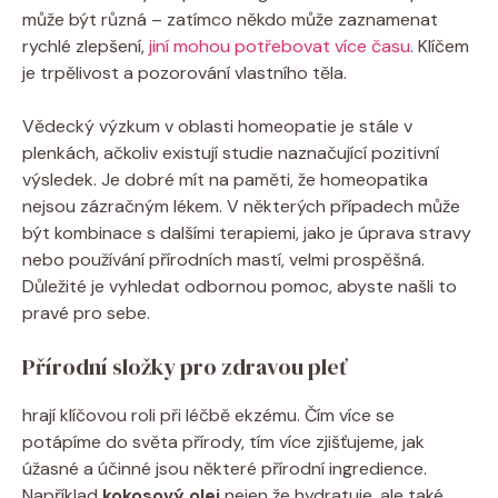
může být různá – zatímco někdo může zaznamenat
rychlé ⁣zlepšení, ⁣
jiní mohou potřebovat více času
. Klíčem
je trpělivost‌ a pozorování ​vlastního těla.
Vědecký ​výzkum v oblasti ‍homeopatie je stále⁤ v
plenkách, ačkoliv ⁢existují studie naznačující pozitivní
výsledek. Je⁤ dobré mít na paměti, že homeopatika⁣
nejsou zázračným lékem. V některých případech ‌může
⁢být kombinace s dalšími terapiemi,​ jako je úprava stravy
nebo používání⁢ přírodních mastí,⁣ velmi​ prospěšná.
Důležité je vyhledat odbornou pomoc, abyste našli​ to‍
pravé ⁢pro ⁢sebe.
Přírodní složky⁣ pro​ zdravou pleť
hrají klíčovou‌ roli‌ při léčbě ekzému. Čím více se
potápíme ⁤do světa přírody, tím ⁢více‌ zjišťujeme, jak
úžasné a účinné jsou některé ‍přírodní ingredience.
Například
kokosový olej
‍nejen že hydratuje, ale také