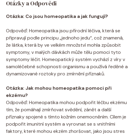
Otázky a Odpovědi
Otázka: Co jsou homeopatika a jak fungují?
Odpověď: Homeopatika jsou přírodní ⁣léčiva, ‌která⁣ se
připravují podle principu „jednoho‌ jedu“, což⁢ znamená,
že látka,⁢ která by ve velkém množství mohla způsobit
symptomy, v malých​ dávkách může tělu pomoci⁤ tyto
symptomy léčit. Homeopatický systém vychází z víry⁣ v
samoléčebné schopnosti organismu a používá ředěné a
dynamizované roztoky pro zmírnění příznaků.
Otázka:⁢ Jak mohou‌ homeopatika pomoci při‍
ekzému?
Odpověď: Homeopatika‍ mohou podpořit‌ léčbu ekzému
tím, že‍ pomáhají zmírňovat svědění, ‌zánět a další
příznaky spojené s tímto kožním onemocněním.⁢ Cílem je
podpořit imunitní systém a vyrovnat se s ​vnitřními
faktory, které mohou ekzém ‌zhoršovat,​ jako‍ jsou stres​