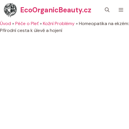
Přeskočit
EcoOrganicBeauty.cz
M
na
obsah
Úvod
»
Péče o Pleť
»
Kožní Problémy
»
Homeopatika na ekzém:
Přírodní cesta k úlevě a hojení