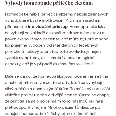
Výhody homeopatie při léčbě ekzému
Homeopatie​ nabízí ⁣při léčbě ekzému několik zajímavých
výhod, které byste ⁢mohli​ zvážit. Prvním a zásadním​
přínosem je
individuální přístup
. Homeopatické léky
⁣se vybírají ‍na základě celkového zdravotního⁣ stavu a
psychického rámce pacienta, což může být pro mnoho
lidí příjemné vybočení od ⁢standardních léčebných
protokolů. Takovýto přístup totiž zohledňuje nejen
fyzické ⁣symptomy, ale i‌ emoční a psychologické
aspekty, což je ⁤v případě ekzému často⁤ klíčové.
Dále se dá říci, že homeopatika jsou ‌
poměrně šetrná
a nabízejí alternativní ⁢cestu pro ty, kteří se vyhýbají
silným​ lékům a chemickým látkám. To může být obzvlášť
důležité pro děti nebo⁣ citlivější jedince. Často se chápe,
že​ příroda sama ‍o sobě​ má mnoho nástrojů, jak naši
pleť podpořit v hojení. Mnoho pacientů hlásí, že po
zahájení ⁤homeopatické léčby jejich ekzém‍ téměř