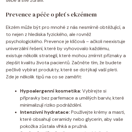
sebe a své zdraví.
Prevence a ⁢péče o pleť s ekzémem
Ekzém‌ může být pro mnohé z nás nesmírně obtěžující, a
to nejen z hlediska ⁢fyzického, ale rovněž
psychologického. Prevence je klíčová – ačkoli⁢ neexistuje
univerzální řešení, které by‌ vyhovovalo každému,
existuje několik strategií, které mohou zmírnit příznaky a
zlepšit kvalitu života ‌pacientů. Začněte tím, že budete
pečlivě⁣ vybírat produkty,⁣ které se⁢ dotýkají vaší pleti.
Zde je několik tipů na ​co se zaměřit:
Hypoalergenní kosmetika:
Vybírejte si
přípravky bez parfemace a umělých barviv,​ které
⁢minimalizují⁣ riziko podráždění.
Intenzivní hydratace:
Používejte​ krémy a masti,
které obsahují⁤ ceramidy nebo‌ glycerin, aby vaše
pokožka zůstala vlhká ​a pružná.