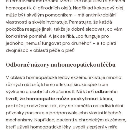
alternativními metodami. ⁢Mnozí lidé⁤ našli úlevu s ‌pomocí
homeopatik ⁢či přírodních olejů. Například kokosový olej
může být skvělým pomocníkem‌ –​ má antimikrobiální
vlastnosti a skvěle hydratuje. Pamatujte, že‍ každá
pokožka reaguje jinak, takže je ⁣dobré sledovat, co vám
konkrétně pomáhá. A⁣ jak se říká, „co funguje pro
⁤jednoho,⁢ nemusí fungovat pro druhého“ ​– a​ to⁣ platí
dvojnásob‌ v oblasti péče o pleť!
Odborné názory na⁣ homeopatickou léčbu
V oblasti homeopatické léčby ekzému existuje mnoho
různých názorů, které reflektují široké spektrum
výzkumu a osobních zkušeností.
Někteří odborníci
tvrdí, že homeopatie⁣ může poskytnout úlevu
,
protože je navržena tak, aby se zaměřila na individuální
⁣příznaky pacienta a podporovala jeho⁢ vlastní léčebné‍
mechanismy. Například, pacienti s chronickým ekzémem,
kteří ⁤užívali homeopatické‍ léky, uvedli zlepšení v míře