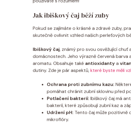
používáte s rozumem!
Jak ibiškový čaj běží zuby
Pokud se zajímáte o krásné a zdravé zuby, p
skutečně ovlivnit vzhled našich perleťových bě
Ibiškový čaj
, známý pro svou osvěžující chuť
domácnostech. Jeho výrazně červená barva a
aromatu. Obsahuje také
antioxidanty
a
vita
dutiny. Zde je pár aspektů,
které byste měli vz
Ochrana proti zubnímu kazu:
Některé
pomáhat chránit zubní sklovinu před p
Potlačení bakterií:
Ibiškový čaj má anti
bakterií, které způsobují zubní kaz a zá
Udržení pH:
Tento čaj může pozitivně o
mikroflóry.