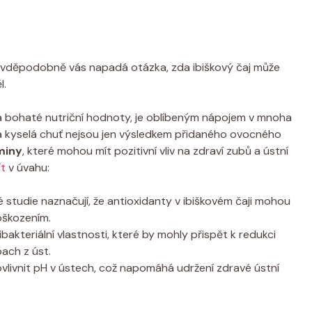
ravděpodobně vás napadá otázka, zda ibiškový čaj může
l.
 a bohaté nutriční hodnoty, je oblíbeným nápojem v mnoha
 kyselá chuť nejsou jen výsledkem přidaného ovocného
miny
, které mohou mít pozitivní vliv na zdraví zubů a ústní
ít
v úvahu:
 studie naznačují, že antioxidanty v ibiškovém čaji mohou
oškozením.
bakteriální vlastnosti, které by mohly přispět k redukci
pach z úst.
vlivnit pH v ústech, což napomáhá udržení zdravé ústní