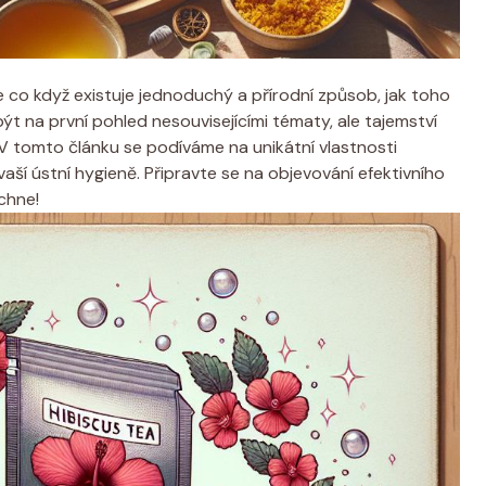
e co když existuje jednoduchý a přírodní způsob, jak toho
být na první pohled nesouvisejícími tématy, ale tajemství
e. V tomto článku se podíváme na unikátní vlastnosti
vaší ústní hygieně. Připravte se na objevování efektivního
chne!