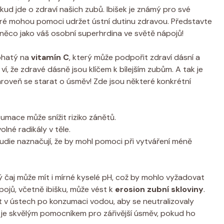
okud jde o zdraví našich zubů. Ibišek je známý pro své
eré mohou pomoci udržet ústní dutinu zdravou. Představte
 něco jako váš osobní superhrdina ve světě nápojů!
bohatý na
vitamín C
, který může podpořit zdraví dásní a
í, že zdravé dásně jsou klíčem k bílejším zubům. A tak je
 zároveň se starat o úsměv! Zde jsou některé konkrétní
umace může snížit riziko zánětů.
lné radikály v těle.
udie naznačují, že by mohl pomoci při vytváření méně
ový čaj může mít i mírné kyselé pH, což by mohlo vyžadovat
jů, včetně ibišku, může vést k
erosion zubní skloviny
.
t v ústech po konzumaci vodou, aby se neutralizovaly
čaj je skvělým pomocníkem pro zářivější úsměv, pokud ho