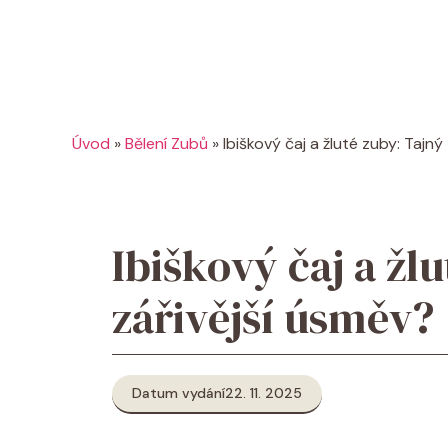
Úvod
»
Bělení Zubů
»
Ibiškový čaj a žluté zuby: Tajný
Ibiškový čaj a žl
zářivější úsměv?
Datum vydání
22. 11. 2025