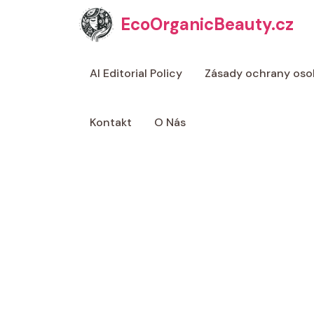
Přeskočit
EcoOrganicBeauty.cz
na
obsah
AI Editorial Policy
Zásady ochrany oso
Kontakt
O Nás