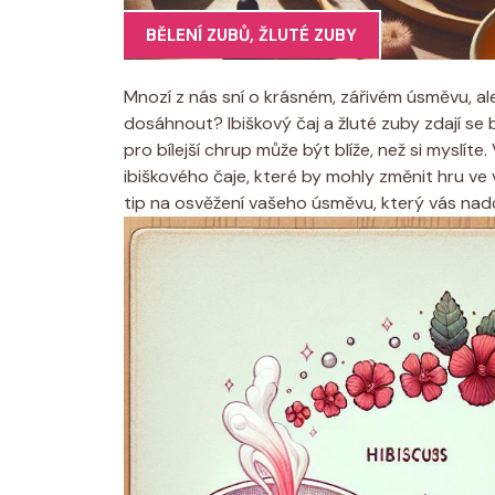
BĚLENÍ ZUBŮ
,
ŽLUTÉ ZUBY
Mnozí z nás sní o krásném, zářivém úsměvu, al
dosáhnout? Ibiškový čaj a žluté zuby zdají se 
pro bílejší chrup může být blíže, než si myslít
ibiškového čaje, které by mohly změnit hru ve 
tip na osvěžení vašeho úsměvu, který vás nad