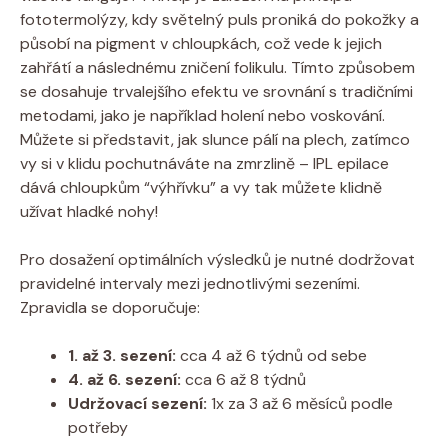
fototermolýzy, kdy světelný puls proniká do pokožky a
působí na pigment v chloupkách, což vede k jejich
zahřátí a následnému zničení folikulu. Tímto způsobem
se dosahuje trvalejšího efektu ve srovnání s tradičními
metodami, jako je například holení nebo voskování.
Můžete si představit, jak slunce pálí na plech, zatímco
vy si v klidu pochutnáváte na zmrzlině – IPL epilace
dává chloupkům “výhřívku” a vy tak můžete klidně
užívat hladké nohy!
Pro dosažení optimálních výsledků je nutné dodržovat
pravidelné intervaly mezi jednotlivými sezeními.
Zpravidla se doporučuje:
1. až 3. sezení:
cca 4 až 6 týdnů od sebe
4. až 6. sezení:
cca 6 až 8 týdnů
Udržovací sezení:
1x za 3 až 6 měsíců podle
potřeby