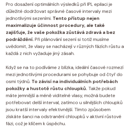
Pro dosažení optimálních výsledků při IPL epilaci je
důležité dodržovat správné časové intervaly mezi
jednotlivými sezeními.
Tento přístup nejen
maximalizuje účinnost procedury, ale také
zajišťuje, že vaše pokožka zůstává zdravá a bez
podráždění.
Při plánování sezení si totiž musíme
uvědomit, že vlasy se nacházejí v různých fázích růstu a
každá z nich vyžaduje jiný zásah.
Když se na to podíváme z blízka, ideální časové rozmezí
mezi jednotlivými procedurami se pohybuje od čtyř do
osmi týdnů.
To závisí na individuálních potřebách
pokožky a hustotě růstu chloupků.
Takže pokud
máte jemnější a méně viditelné vlasy, možná budete
potřebovat delší interval, zatímco u silnějších chloupků
jsou kratší intervaly efektivnější. Tímto způsobem
získáte šanci na odstranění chloupků v aktivní růstové
fázi, což je klíčem k úspěchu.