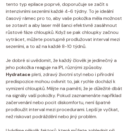
tento typ epilace poprvé, doporučuje se začít s
intenzivními sezeními každé 4-6 týdny. To je ideální
časový rámec pro to, aby vaše pokožka měla možnost
se zotavit a aby laser měl šanci efektivně zasáhnout
růstové fáze chloupků. Když se pak chloupky začnou
vytrácet, můžete postupně prodlužovat interval mezi
sezeními, a to až na každé 8-10 týdnů.
Je dobré si uvědomit, že každý člověk je jedinečný a
jeho pokožka reaguje na IPL různými způsoby.
Hydratace
pleti, zdravý životní styl nebo i přírodní
predispozice mohou ovlivnit to, jak rychle dochází k
vymizení chloupků. Mějte na paměti, že je důležité dbát
na signály vaší pokožky. Pokud zaznamenáte například
začervenání nebo pocit diskomfortu, není špatné
prodloužit interval mezi procedurami. Lepší je vyčkat,
než riskovat podráždění nebo jiný problém.
Uvádíme několik faktorů, které můžete zohlednit při