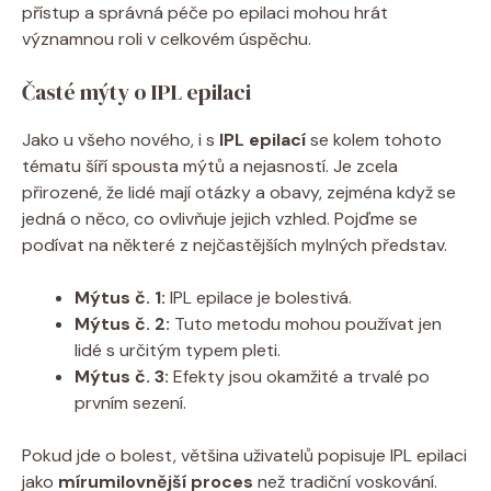
přístup a správná péče po epilaci mohou hrát
významnou roli v celkovém úspěchu.
Časté mýty o IPL epilaci
Jako u všeho nového, i s
IPL epilací
se kolem tohoto
tématu šíří spousta mýtů a nejasností. Je zcela
přirozené, že lidé mají otázky a obavy, zejména když se
jedná o něco, co ovlivňuje jejich vzhled. Pojďme se
podívat na některé z nejčastějších mylných představ.
Mýtus č. 1:
IPL epilace je bolestivá.
Mýtus č. 2:
Tuto metodu mohou používat jen
lidé s určitým typem pleti.
Mýtus č. 3:
Efekty jsou okamžité a trvalé po
prvním sezení.
Pokud jde o bolest, většina uživatelů popisuje IPL epilaci
jako
mírumilovnější proces
než tradiční voskování.