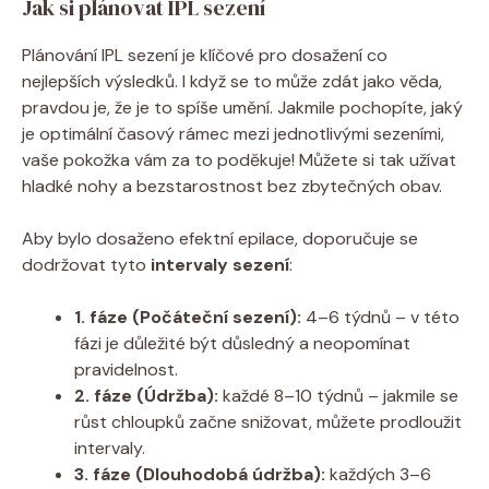
Jak si plánovat IPL sezení
Plánování IPL sezení je klíčové pro dosažení co
nejlepších výsledků. I když se to může zdát jako věda,
pravdou je, že je to spíše umění. Jakmile pochopíte, jaký
je optimální časový rámec mezi jednotlivými sezeními,
vaše pokožka vám za to poděkuje! Můžete si tak užívat
hladké nohy a bezstarostnost bez zbytečných obav.
Aby bylo dosaženo efektní epilace, doporučuje se
dodržovat tyto
intervaly sezení
:
1. fáze (Počáteční sezení):
4–6 týdnů – v této
fázi je důležité být důsledný a neopomínat
pravidelnost.
2. fáze (Údržba):
každé 8–10 týdnů – jakmile se
růst chloupků začne snižovat, můžete prodloužit
intervaly.
3. fáze (Dlouhodobá údržba):
každých 3–6