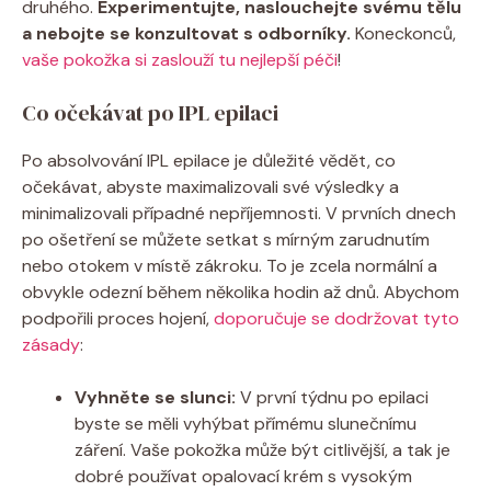
druhého.
Experimentujte, naslouchejte svému tělu
a nebojte se konzultovat s odborníky.
Koneckonců,
vaše pokožka si zaslouží tu nejlepší péči
!
Co očekávat po IPL epilaci
Po absolvování IPL epilace je důležité vědět, co
očekávat, abyste maximalizovali své výsledky a
minimalizovali případné nepříjemnosti. V prvních dnech
po ošetření se můžete setkat s mírným zarudnutím
nebo otokem v místě zákroku. To je zcela normální a
obvykle odezní během několika hodin až dnů. Abychom
podpořili proces hojení,
doporučuje se dodržovat tyto
zásady
:
Vyhněte se slunci:
V první týdnu po epilaci
byste se měli vyhýbat přímému slunečnímu
záření. Vaše pokožka může být citlivější, a tak je
dobré používat opalovací krém s vysokým