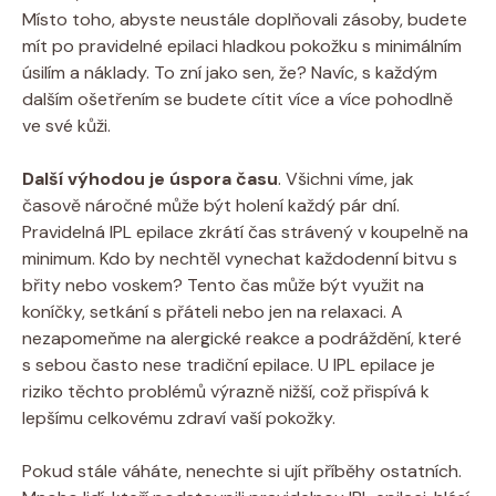
Místo toho, abyste neustále doplňovali zásoby, budete
mít po pravidelné epilaci hladkou pokožku s minimálním
úsilím a náklady. To zní jako sen, že? Navíc, s každým
dalším ošetřením se budete cítit více a více pohodlně
ve své kůži.
Další výhodou je úspora času
. Všichni víme, jak
časově náročné může být holení každý pár dní.
Pravidelná IPL epilace zkrátí čas strávený v koupelně na
minimum. Kdo by nechtěl vynechat každodenní bitvu s
břity nebo voskem? Tento čas může být využit na
koníčky, setkání s přáteli nebo jen na relaxaci. A
nezapomeňme na alergické reakce a podráždění, které
s sebou často nese tradiční epilace. U IPL epilace je
riziko těchto problémů výrazně nižší, což přispívá k
lepšímu celkovému zdraví vaší pokožky.
Pokud stále váháte, nenechte si ujít příběhy ostatních.