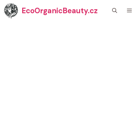
Přeskočit
EcoOrganicBeauty.cz
M
na
obsah