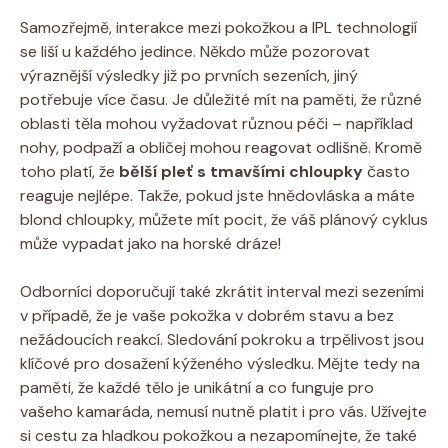
Samozřejmě, interakce mezi pokožkou a IPL technologií
se liší u každého jedince. Někdo může pozorovat
výraznější výsledky již po prvních sezeních, jiný
potřebuje více času. Je důležité mít na paměti, že různé
oblasti těla mohou vyžadovat různou péči – například
nohy, podpaží a obličej mohou reagovat odlišně. Kromě
toho platí, že
bělší pleť s tmavšími chloupky
často
reaguje nejlépe. Takže, pokud jste hnědovláska a máte
blond chloupky, můžete mít pocit, že váš plánový cyklus
může vypadat jako na horské dráze!
Odborníci doporučují také zkrátit interval mezi sezeními
v případě, že je vaše pokožka v dobrém stavu a bez
nežádoucích reakcí. Sledování pokroku a trpělivost jsou
klíčové pro dosažení kýženého výsledku. Mějte tedy na
paměti, že každé tělo je unikátní a co funguje pro
vašeho kamaráda, nemusí nutně platit i pro vás. Užívejte
si cestu za hladkou pokožkou a nezapomínejte, že také