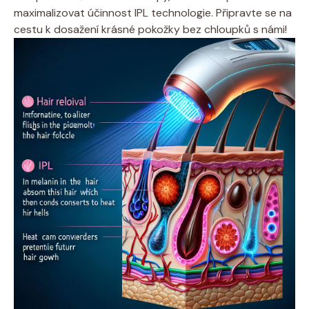
maximalizovat účinnost IPL technologie. Připravte se na
cestu k dosažení krásné pokožky bez chloupků s námi!