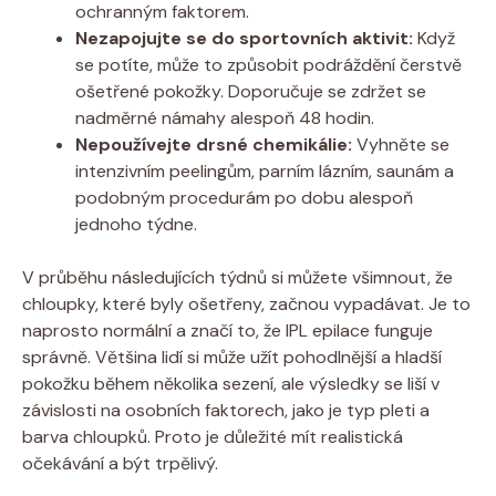
ochranným faktorem.
Nezapojujte se do sportovních aktivit:
Když
se potíte, může to způsobit podráždění čerstvě
ošetřené pokožky. Doporučuje se zdržet se
nadměrné námahy alespoň 48 hodin.
Nepoužívejte drsné chemikálie:
Vyhněte se
intenzivním peelingům, parním lázním, saunám a
podobným procedurám po dobu alespoň
jednoho týdne.
V průběhu následujících týdnů si můžete všimnout, že
chloupky, které byly ošetřeny, začnou vypadávat. Je to
naprosto normální a značí to, že IPL epilace funguje
správně. Většina lidí si může užít pohodlnější a hladší
pokožku během několika sezení, ale výsledky se liší v
závislosti na osobních faktorech, jako je typ pleti a
barva chloupků. Proto je důležité mít realistická
očekávání a být trpělivý.