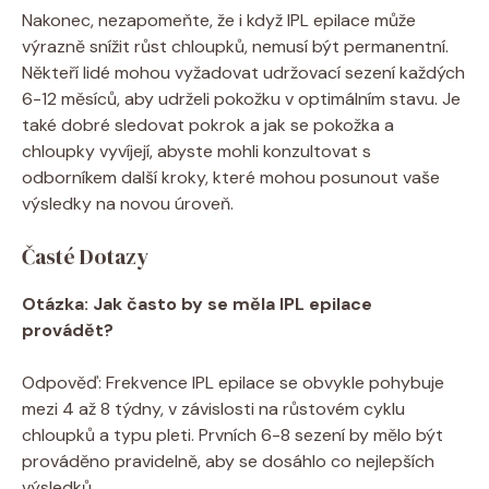
Nakonec, nezapomeňte, že i když IPL epilace může
výrazně snížit růst chloupků, nemusí být permanentní.
Někteří lidé mohou vyžadovat udržovací sezení každých
6-12 měsíců, aby udrželi pokožku v optimálním stavu. Je
také dobré sledovat pokrok a jak se pokožka a
chloupky vyvíjejí, abyste mohli konzultovat s
odborníkem další kroky, které mohou posunout vaše
výsledky na novou úroveň.
Časté Dotazy
Otázka: Jak často by se měla IPL epilace
provádět?
Odpověď: Frekvence IPL epilace se obvykle pohybuje
mezi 4 až 8 týdny, v závislosti na růstovém cyklu
chloupků a typu pleti. Prvních 6-8 sezení by mělo být
prováděno pravidelně, aby se dosáhlo co nejlepších
výsledků.