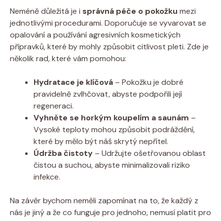
Neméně důležitá je i
správná péče o pokožku
mezi
jednotlivými procedurami. Doporučuje se vyvarovat se
opalování a používání agresivních kosmetických
přípravků, které by mohly způsobit citlivost pleti. Zde je
několik rad, které vám pomohou:
Hydratace je klíčová
– Pokožku je dobré
pravidelně zvlhčovat, abyste podpořili její
regeneraci.
Vyhněte se horkým koupelím a saunám
–
Vysoké teploty mohou způsobit podráždění,
které by mělo být náš skrytý nepřítel.
Údržba čistoty
– Udržujte ošetřovanou oblast
čistou a suchou, abyste minimalizovali riziko
infekce.
Na závěr bychom neměli zapomínat na to, že každý z
nás je jiný a že co funguje pro jednoho, nemusí platit pro