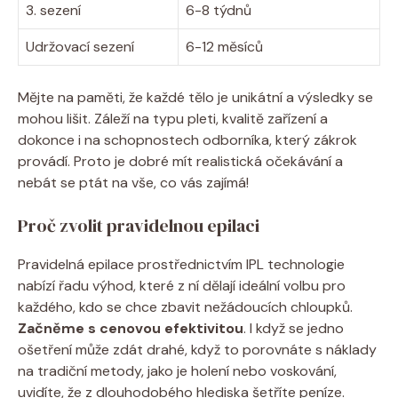
3. sezení
6-8 týdnů
Udržovací sezení
6-12 měsíců
Mějte na paměti, že každé tělo je unikátní a výsledky se
mohou lišit. Záleží na typu pleti, kvalitě zařízení a
dokonce i na schopnostech odborníka, který zákrok
provádí. Proto je dobré mít realistická očekávání a
nebát se ptát na vše, co vás zajímá!
Proč zvolit pravidelnou epilaci
Pravidelná epilace prostřednictvím IPL technologie
nabízí řadu výhod, které z ní dělají ideální volbu pro
každého, kdo se chce zbavit nežádoucích chloupků.
Začněme s cenovou efektivitou
. I když se jedno
ošetření může zdát drahé, když to porovnáte s náklady
na tradiční metody, jako je holení nebo voskování,
uvidíte, že z dlouhodobého hlediska šetříte peníze.