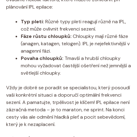
plánování IPL epilace:
Typ pleti:
Různé typy pleti reagují různě na IPL,
což může ovlivnit frekvenci sezení.
Fáze růstu chloupků:
Chloupky mají různé fáze
(anagen, katagen, telogen). IPL je nejefektivnější v
anagenní fázi.
Povaha chloupků:
Tmavší a hrubší chloupky
mohou vyžadovat častější ošetření než jemnější a
světlejší chloupky.
Vždy je dobré se poradit se specialistou, který posoudí
vaši konkrétní situaci a doporučí optimální frekvenci
sezení. A pamatujte, trpělivost je klíčem! IPL epilace není
zázračná metoda – je to maraton, ne sprint. Na konci
cesty vás ale odmění hladká pleť a pocit sebevědomí,
který je k nezaplacení.