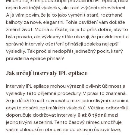
Mnoho lidí, kteří podstoupili pravidelnou IPL epilaci, hlásí
nejen kvalitnější výsledky, ale také zvýšení sebevědomí.
A já vám povím, že je to jako vyměnit staré, roztrhané
kalhoty za nové, elegantní. Tohle osvěžení vám dokáže
změnit život. Možná si říkáte, že je to příliš dobré, aby to
byla pravda, ale výzkumy stále ukazují, že pravidelnost a
správné intervaly ošetření přinášejí zdaleka nejlepší
výsledky. Tak proč si nedopřát jedinečný pocit, který
pravidelná epilace přináší?
Jak určují intervaly IPL epilace
Intervaly IPL epilace mohou výrazně ovlivnit účinnost a
výsledky této příjemné procedury. V praxi to znamená,
že je důležité najít rovnováhu mezi jednotlivými sezeními,
abyste dosáhli optimálních výsledků. Většina odborníků
doporučuje dodržovat intervaly
6 až 8 týdnů
mezi
jednotlivými sezeními. Tento časový rámec umožňuje
vašim chloupkům obnovit se do aktivní růstové fáze,