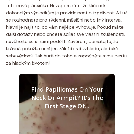
teflonová pánvička. Nezapomeňte, že klíčem k
dokonalým výsledkům je pravidelnost a trpělivost. Ať už
se rozhodnete pro týdenní, měsíční nebo jiný interval,
hlavní je najít to, co vám nejlépe vyhovuje. Pokud máte
další dotazy nebo chcete sdílet své vlastní zkušenosti,
neváhejte se s námi podělit! Závěrem, pamatujte, že
krásná pokožka není jen záležitostí vzhledu, ale také
sebevědomí. Tak hurá do toho a započněte svou cestu
za hladkým životem!
Find Papillomas On Your
Neck Or Armpit? It's The
First Stage Of...