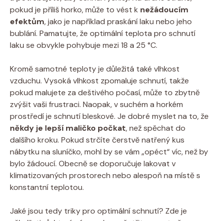
pokud je příliš horko, může to vést k
nežádoucím
efektům
, jako je například praskání laku nebo jeho
bublání. Pamatujte, že optimální teplota pro schnutí
laku se obvykle pohybuje mezi 18 a 25 °C.
Kromě samotné teploty je důležitá také vlhkost
vzduchu. Vysoká vlhkost zpomaluje schnutí, takže
pokud malujete za deštivého počasí, může to zbytně
zvýšit vaši frustraci. Naopak, v suchém a horkém
prostředí je schnutí bleskové. Je dobré myslet na to, že
někdy je lepší maličko počkat
, než spěchat do
dalšího kroku. Pokud strčíte čerstvě natřený kus
nábytku na sluníčko, mohl by se vám „opéct“ víc, než by
bylo žádoucí. Obecně se doporučuje lakovat v
klimatizovaných prostorech nebo alespoň na místě s
konstantní teplotou.
Jaké jsou tedy triky pro optimální schnutí? Zde je