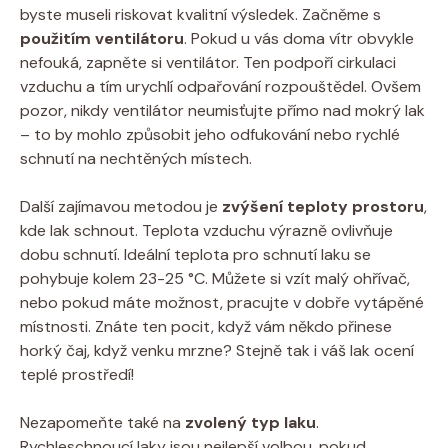
byste museli riskovat kvalitní výsledek. Začněme s
použitím ventilátoru
. Pokud u vás doma vítr obvykle
nefouká, zapněte si ventilátor. Ten podpoří cirkulaci
vzduchu a tím urychlí odpařování rozpouštědel. Ovšem
pozor, nikdy ventilátor neumisťujte přímo nad mokrý lak
– to by mohlo způsobit jeho odfukování nebo rychlé
schnutí na nechtěných místech.
Další zajímavou metodou je
zvýšení teploty prostoru
,
kde lak schnout. Teplota vzduchu výrazně ovlivňuje
dobu schnutí. Ideální teplota pro schnutí laku se
pohybuje kolem 23-25 °C. Můžete si vzít malý ohřívač,
nebo pokud máte možnost, pracujte v dobře vytápěné
místnosti. Znáte ten pocit, když vám někdo přinese
horký čaj, když venku mrzne? Stejně tak i váš lak ocení
teplé prostředí!
Nezapomeňte také na
zvolený typ laku
.
Rychleschnoucí laky jsou nejlepší volbou, pokud