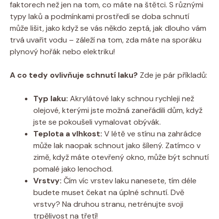
faktorech než jen na tom, co máte na štětci. S různými
typy laků a podmínkami prostředí se doba schnutí
může lišit, jako když se vás někdo zeptá, jak dlouho vám
trvá uvařit vodu – záleží na tom, zda máte na sporáku
plynový hořák nebo elektriku!
A co tedy ovlivňuje schnutí laku?
Zde je pár příkladů:
Typ laku:
Akrylátové laky schnou rychleji než
olejové, kterými jste možná zaneřádili dům, když
jste se pokoušeli vymalovat obývák.
Teplota a vlhkost:
V létě ve stínu na zahrádce
může lak naopak schnout jako šílený. Zatímco v
zimě, když máte otevřený okno, může být schnutí
pomalé jako lenochod.
Vrstvy:
Čím víc vrstev laku nanesete, tím déle
budete muset čekat na úplné schnutí. Dvě
vrstvy? Na druhou stranu, netrénujte svoji
trpělivost na třetí!