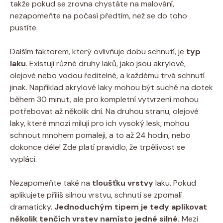
takže pokud se zrovna chystáte na malování,
nezapomeňte na počasí předtím, než se do toho
pustíte.
Dalším faktorem, který ovlivňuje dobu schnutí, je
typ
laku
. Existují různé druhy laků, jako jsou akrylové,
olejové nebo vodou ředitelné, a každému trvá schnutí
jinak. Například akrylové laky mohou být suché na dotek
během 30 minut, ale pro kompletní vytvrzení mohou
potřebovat až několik dní. Na druhou stranu, olejové
laky, které mnozí milují pro ich vysoký lesk, mohou
schnout mnohem pomaleji, a to až 24 hodin, nebo
dokonce déle! Zde platí pravidlo, že trpělivost se
vyplácí.
Nezapomeňte také na
tloušťku vrstvy
laku. Pokud
aplikujete příliš silnou vrstvu, schnutí se zpomalí
dramaticky.
Jednoduchým tipem je tedy aplikovat
několik tenčích vrstev namísto jedné silné.
Mezi