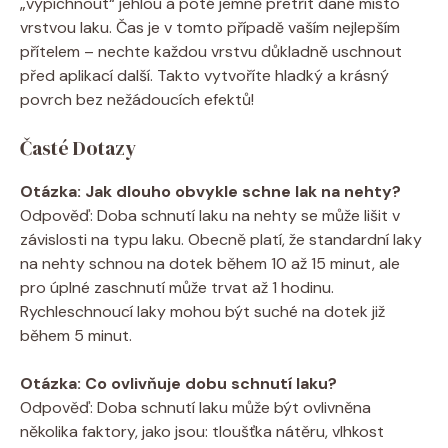
„vypíchnout“ jehlou a poté jemně přetřít dané místo
vrstvou laku. Čas je v tomto případě vaším nejlepším
přítelem – nechte každou vrstvu důkladně uschnout
před aplikací další. Takto vytvoříte hladký a krásný
povrch bez nežádoucích efektů!
Časté Dotazy
Otázka: Jak dlouho obvykle schne lak na nehty?
Odpověď: Doba schnutí laku na nehty se může lišit v
závislosti na typu laku. Obecně platí, že standardní laky
na nehty schnou na dotek během 10 až 15 minut, ale
pro úplné zaschnutí může trvat až 1 hodinu.
Rychleschnoucí laky mohou být suché na dotek již
během 5 minut.
Otázka: Co ovlivňuje dobu schnutí laku?
Odpověď: Doba schnutí laku může být ovlivněna
několika faktory, jako jsou: tloušťka nátěru, vlhkost