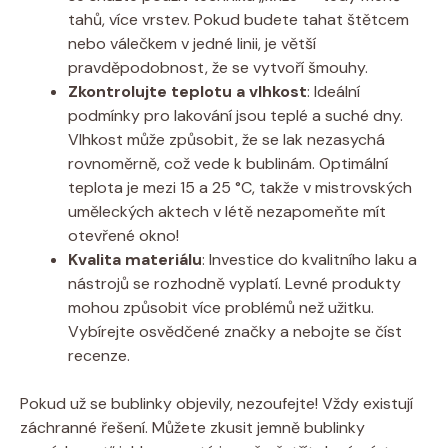
tahů, více vrstev. Pokud budete tahat štětcem
nebo válečkem v jedné linii, je větší
pravděpodobnost, že se vytvoří šmouhy.
Zkontrolujte teplotu a vlhkost
: Ideální
podmínky pro lakování jsou teplé a suché dny.
Vlhkost může způsobit, že se lak nezasychá
rovnoměrně, což vede k bublinám. Optimální
teplota je mezi 15 a 25 °C, takže v mistrovských
uměleckých aktech v létě nezapomeňte mít
otevřené okno!
Kvalita materiálu
: Investice do kvalitního laku a
nástrojů se rozhodně vyplatí. Levné produkty
mohou způsobit více problémů než užitku.
Vybírejte osvědčené značky a nebojte se číst
recenze.
Pokud už se bublinky objevily, nezoufejte! Vždy existují
záchranné řešení. Můžete zkusit jemně bublinky