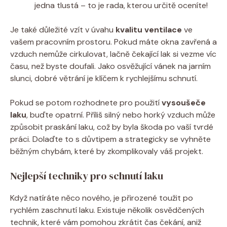
jedna tlustá – to je rada, kterou určitě oceníte!
Je také důležité vzít v úvahu
kvalitu ventilace
ve
vašem pracovním prostoru. Pokud máte okna zavřená a
vzduch nemůže cirkulovat, lačně čekající lak si vezme víc
času, než byste doufali. Jako osvěžující vánek na jarním
slunci, dobré větrání je klíčem k rychlejšímu schnutí.
Pokud se potom rozhodnete pro použití
vysoušeče
laku
, buďte opatrní. Příliš silný nebo horký vzduch může
způsobit praskání laku, což by byla škoda po vaší tvrdé
práci. Dolaďte to s důvtipem a strategicky se vyhněte
běžným chybám, které by zkomplikovaly váš projekt.
Nejlepší techniky pro schnutí laku
Když natíráte něco nového, je přirozené toužit po
rychlém zaschnutí laku. Existuje několik osvědčených
technik, které vám pomohou zkrátit čas čekání, aniž