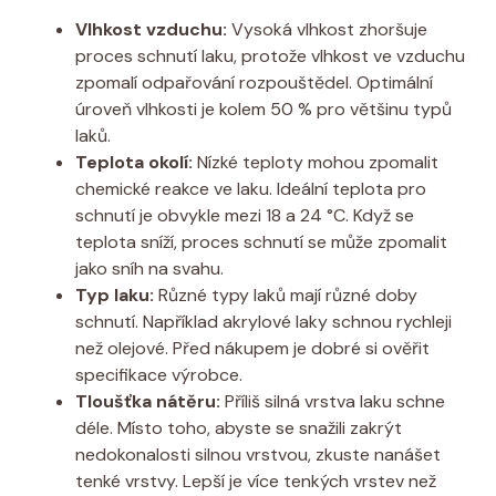
Vlhkost vzduchu:
Vysoká vlhkost zhoršuje
proces schnutí laku, protože vlhkost ve vzduchu
zpomalí odpařování rozpouštědel. Optimální
úroveň vlhkosti je kolem 50 % pro většinu typů
laků.
Teplota okolí:
Nízké teploty mohou zpomalit
chemické reakce ve laku. Ideální teplota pro
schnutí je obvykle mezi 18 a 24 °C. Když se
teplota sníží, proces schnutí se může zpomalit
jako sníh na svahu.
Typ laku:
Různé typy laků mají různé doby
schnutí. Například akrylové laky schnou rychleji
než olejové. Před nákupem je dobré si ověřit
specifikace výrobce.
Tloušťka nátěru:
Příliš silná vrstva laku schne
déle. Místo toho, abyste se snažili zakrýt
nedokonalosti silnou vrstvou, zkuste nanášet
tenké vrstvy. Lepší je více tenkých vrstev než