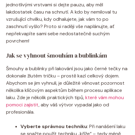
jednotlivými vrstvami si dejte pauzu, aby měl
lakdostatek času na schnutí. A kdo by nemiloval tu
vzrušující chvilku, kdy odhalujete, jak vám to po
zaschnutí vyšlo? Proto si raději vše naplánujte, ať
nepřekvapíte sami sebe nedostatečně suchým
povrchem!
Jak se vyhnout šmouhám a bublinkám
Šmouhy a bublinky při lakování jsou jako černé tečky na
dokonale žlutém tričku – prostě kazí celkový dojem.
Abychom se jim vyhnuli, je důležité věnovat pozornost
několika klíčovým aspektům během procesu aplikace
laku. Zde je několik praktických tipů,
které vám mohou
pomoci zajistit
, aby váš výtvor vypadal jako od
profesionála.
Vyberte správnou techniku
: Při nanášení laku
se snažte použít techniku „kříže“ – tedy méně