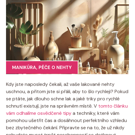
MANIKÚRA
,
PÉČE O NEHTY
Kdy jste naposledy čekali, až vaše lakované nehty
uschnou, a přitom jste si přáli, aby to šlo rychleji? Pokud
se ptáte, jak dlouho schne lak a jaké triky pro rychlé
schnutí existují, jste na správném místě. V
tomto článku
vám odhalíme osvědčené tipy
a techniky, které vám
pomohou ušetřit čas a dosáhnout perfektního vzhledu
bez zbytečného čekání. Připravte se na to, že už nikdy
nebudete muset trpět neschopností se dotknout