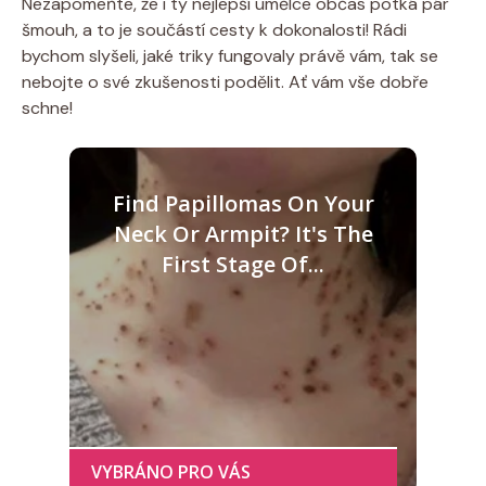
Nezapomeňte, že i ty nejlepší umělce občas potká pár
šmouh, a to je součástí cesty k dokonalosti! Rádi
bychom slyšeli, jaké triky fungovaly právě vám, tak se
nebojte o své zkušenosti podělit. Ať vám vše dobře
schne!
Find Papillomas On Your
Neck Or Armpit? It's The
First Stage Of...