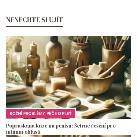
NENECHTE SI UJÍT
KOŽNÍ PROBLÉMY
,
PÉČE O PLEŤ
Popraskana kuze na penisu: Šetrné řešení pro
intimní oblasti