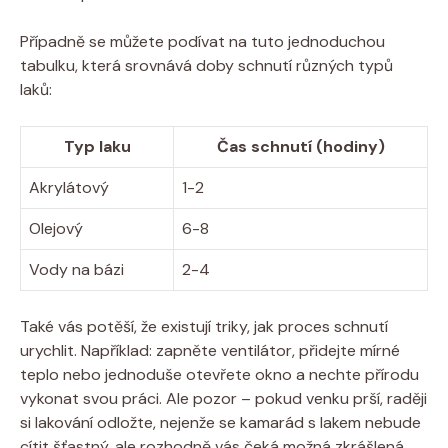
Případně se můžete podívat na tuto jednoduchou
tabulku, která srovnává doby schnutí různých typů
laků:
Typ laku
Čas schnutí (hodiny)
Akrylátový
1-2
Olejový
6-8
Vody na bázi
2-4
Také vás potěší, že existují triky, jak proces schnutí
urychlit. Například: zapněte ventilátor, přidejte mírné
teplo nebo jednoduše otevřete okno a nechte přírodu
vykonat svou práci. Ale pozor – pokud venku prší, raději
si lakování odložte, nejenže se kamarád s lakem nebude
cítit šťastný, ale rozhodně vás čeká možná zkrášlená