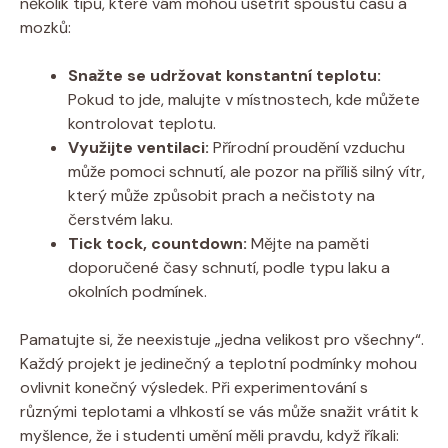
několik tipů, které vám mohou ušetřit spoustu času a
mozků:
Snažte se udržovat konstantní teplotu:
Pokud to jde, malujte v místnostech, kde můžete
kontrolovat teplotu.
Využijte ventilaci:
Přírodní proudění vzduchu
může pomoci schnutí, ale pozor na příliš silný vítr,
který může způsobit prach a nečistoty na
čerstvém laku.
Tick tock, countdown:
Mějte na paměti
doporučené časy schnutí, podle typu laku a
okolních podmínek.
Pamatujte si, že neexistuje „jedna velikost pro všechny“.
Každý projekt je jedinečný a teplotní podmínky mohou
ovlivnit konečný výsledek. Při experimentování s
různými teplotami a vlhkostí se vás může snažit vrátit k
myšlence, že i studenti umění měli pravdu, když říkali: