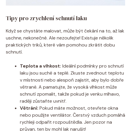
Tipy pro zrychlení schnutí laku
Když se chystáte malovat, může být čekání na to, až lak
uschne, nekonečné. Ale nezoufejte! Existuje několik
praktických triků, které vám pomohou zkrátit dobu
schnutí.
Teplota a vlhkost:
Ideální podmínky pro schnutí
laku jsou suché a teplé. Zkuste zvednout teplotu
v místnosti nebo alespoň zajistit, aby bylo dobře
větrané. A pamatujte, že vysoká vlhkost může
schnutí zpomalit, takže pokud je venku mlhavo,
raději zůstaňte uvnitř.
Větrání:
Pokud máte možnost, otevřete okna
nebo použijte ventilátor. Čerstvý vzduch pomáhá
rychleji odpařit rozpouštědla. Jen pozor na
průvan, ten by mohl lak narušit!