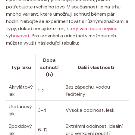
potřebujete rychle hotovo. V současnosti je na trhu
mnoho variant, které umožňují schnutí během pár
hodin. Nebojte se experimentovat s různými značkami a
typy, dokud nenajdete ten,
který vám bude nejvíce
vyhovovat
. Pro srovnání a orientaci v možnostech
můžete využít následující tabulku:
Doba
Typ laku
schnutí
Další vlastnosti
(h)
Akrylátový
Bez zápachu, vodou
1-2
lak
ředitelný
Uretanový
3-4
Vysoká odolnost, lesk
lak
Epoxidový
Extrémní odolnost, ideální
6-12
lak
pro venkovní použití