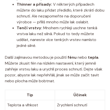
Thinner a přísady:
V některých případech
můžete do laku přidat zředidlo, které zkrátí dobu
schnutí. Ale nezapomeňte na doporučení
výrobce — příliš mnoho může lak oslabit.
Tenčí vrstvy:
Mnohem rychleji uschne tenká
vrstva laku než silná. Pokud to tedy můžete
udělat, naneste více tenkých vrstev namísto
jedné silné.
Další zajímavou metodou je použití
fénu
nebo
tepla
.
Můžete zkusit fén na nízkém nastavení, který jemně
zahřeje vrstvu laku a urychlí proces schnutí. Dejte však
pozor, abyste lak nepřehřáli, jinak se může začít tavit
nebo plocha může bobtnat.
Tip
Účinek
Teplota a vlhkost
Zrychlení schnutí