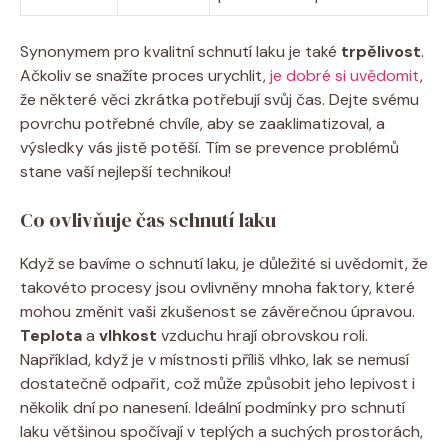
Synonymem pro kvalitní schnutí laku je také
trpělivost
.
Ačkoliv se snažíte proces urychlit,
je dobré si uvědomit
,
že některé věci zkrátka potřebují svůj čas. Dejte svému
povrchu potřebné chvíle, aby se zaaklimatizoval, a
výsledky vás jistě potěší. Tím se prevence problémů
stane vaší nejlepší technikou!
Co ovlivňuje čas schnutí laku
Když se bavíme o schnutí laku, je důležité si uvědomit, že
takovéto procesy jsou ovlivněny mnoha faktory, které
mohou změnit vaši zkušenost se závěrečnou úpravou.
Teplota
a
vlhkost
vzduchu hrají obrovskou roli.
Například, když je v místnosti příliš vlhko, lak se nemusí
dostatečně odpařit, což může způsobit jeho lepivost i
několik dní po nanesení. Ideální podmínky pro schnutí
laku většinou spočívají v teplých a suchých prostorách,