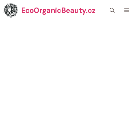
Přeskočit
EcoOrganicBeauty.cz
M
na
obsah