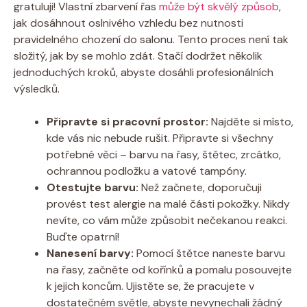
gratuluji! Vlastní zbarvení řas
může být skvělý způsob
,
jak dosáhnout oslnivého vzhledu bez nutnosti
pravidelného chození do salonu. Tento proces není tak
složitý, jak by se mohlo zdát. Stačí dodržet několik
jednoduchých kroků, abyste dosáhli profesionálních
výsledků.
Připravte si pracovní prostor:
Najděte si místo,
kde vás nic nebude rušit. Připravte si všechny
potřebné věci – barvu na řasy, štětec, zrcátko,
ochrannou podložku a vatové tampóny.
Otestujte barvu:
Než začnete, doporučuji
provést test alergie na malé části pokožky. Nikdy
nevíte, co vám může způsobit nečekanou reakci.
Buďte opatrní!
Nanesení barvy:
Pomocí štětce naneste barvu
na řasy, začněte od kořínků a pomalu posouvejte
k jejich koncům. Ujistěte se, že pracujete v
dostatečném světle, abyste nevynechali žádný