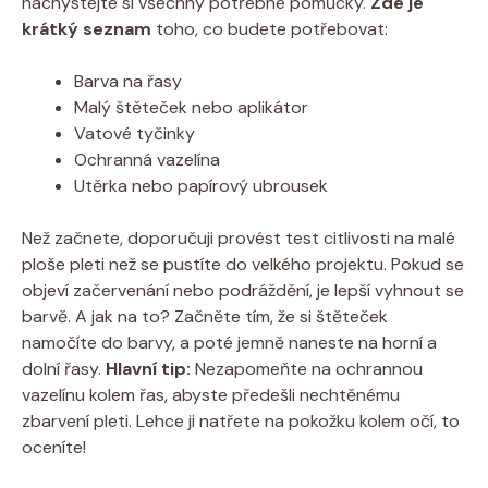
nachystejte si všechny potřebné pomůcky.
Zde je
krátký seznam
toho, co budete potřebovat:
Barva na řasy
Malý štěteček nebo aplikátor
Vatové tyčinky
Ochranná vazelína
Utěrka nebo papírový ubrousek
Než začnete, doporučuji provést test citlivosti na malé
ploše pleti než se pustíte do velkého projektu. Pokud se
objeví začervenání nebo podráždění, je lepší vyhnout se
barvě. A jak na to? Začněte tím, že si štěteček
namočíte do barvy, a poté jemně naneste na horní a
dolní řasy.
Hlavní tip:
Nezapomeňte na ochrannou
vazelínu kolem řas, abyste předešli nechtěnému
zbarvení pleti. Lehce ji natřete na pokožku kolem očí, to
oceníte!