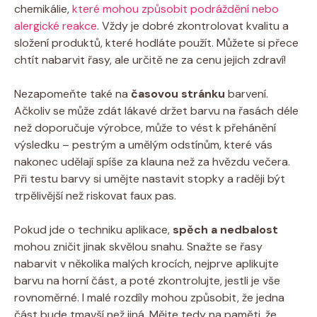
chemikálie,
které mohou způsobit podráždění nebo
alergické reakce
. Vždy je dobré zkontrolovat kvalitu a
složení produktů, které hodláte použít. Můžete si přece
chtít nabarvit řasy, ale určitě ne za cenu jejich zdraví!
Nezapomeňte také na
časovou stránku
barvení.
Ačkoliv se může zdát lákavé držet barvu na řasách déle
než doporučuje výrobce, může to vést k přehánění
výsledku – pestrým a umělým odstínům, které vás
nakonec udělají spíše za klauna než za hvězdu večera.
Při testu barvy si umějte nastavit stopky a raději být
trpělivější než riskovat faux pas.
Pokud jde o techniku aplikace,
spěch a nedbalost
mohou zničit jinak skvělou snahu. Snažte se řasy
nabarvit v několika malých krocích, nejprve aplikujte
barvu na horní část, a poté zkontrolujte, jestli je vše
rovnoměrné. I malé rozdíly mohou způsobit, že jedna
část bude tmavší než jiná. Mějte tedy na paměti, že