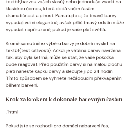
textbf{barvou vašich vlasů} nebo jednoduše vsadit na
klasickou černou, která dodá vašim řasám
dramatičnost a plnost. Pamatujte si, že tmavší barvy
vypadají velmi elegantně, avšak příliš tmavý odstín může
vypadat nepřirozeně, pokud je vaše pleť světlá.
Kromě samotného výběru barvy je dobré myslet na
textbf{test citlivosti}. Ačkoli je většina barviv navržena
tak, aby byla šetrná, může se stát, že vaše pokožka
bude reagovat. Před použitím barvy si na malou plochu
pleti naneste kapku barvy a sledujte ji po 24 hodin.
Tímto způsobem se vyhnete nežádoucím překvapením
během barvení.
Krok za krokem k dokonale barevným řasám
„`html
Pokud jste se rozhodli pro domácí nabarvení řas,