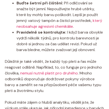
Buďte šetrní při čištění:
Při odličování se
snažte být jemní. Nepoužívejte hrubé utěrky,
které by mohly barvu poškodit. Lepší je použít
jemný vatový tampón a čisticí prostředek,
který
neobsahuje agresivní chemikálie
.
Pravidelně se kontrolujte:
I když barva obvykle
vydrží několik týdnů, pro kontrolu barevnosti je
dobré si jednou za čas udělat revizi. Pokud už
barva bledne, můžete zvažovat její obnovení.
Důležité je také vědět, že každý typ pleti a řas může
reagovat odlišně. Například, to, co funguje pro jednoho
člověka,
nemusí nutně platit pro druhého
. Mnoho
odborníků doporučuje dodržovat pokyny výrobce
barvy a zaměřit se na přizpůsobení péče vašemu typu
pleti a životnímu stylu.
Pokud máte zájem o hlubší analytiku, věděli jste, že
výzkum stále ukazuje, jak přírodní ingredience v barvách