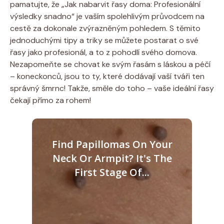
pamatujte, že „Jak nabarvit řasy doma: Profesionální
výsledky snadno“ je vaším spolehlivým průvodcem na
cestě za dokonale zvýrazněným pohledem. S těmito
jednoduchými tipy a triky se můžete postarat o své
řasy jako profesionál, a to z pohodlí svého domova.
Nezapomeňte se chovat ke svým řasám s láskou a péčí
– koneckonců, jsou to ty, které dodávají vaší tváři ten
správný šmrnc! Takže, směle do toho – vaše ideální řasy
čekají přímo za rohem!
Find Papillomas On Your
Neck Or Armpit? It's The
First Stage Of...