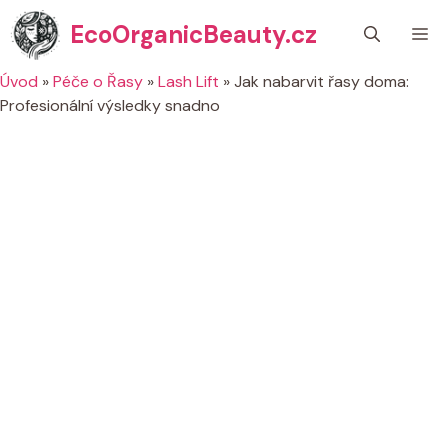
Přeskočit
EcoOrganicBeauty.cz
M
na
obsah
Úvod
»
Péče o Řasy
»
Lash Lift
»
Jak nabarvit řasy doma:
Profesionální výsledky snadno