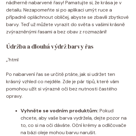
nádherně nabarvené řasy! Pamatujte si, že krása je v
detailu. Nezapomeňte si po aplikaci umýt ruce a
případně opláchnout obličej, abyste se zbavili zbytkové
barvy. Teď už můžete vyrazit do světa s vašimi krásně
zvýrazněnými řasami a bez obav z rozmazání!
Údržba a dlouhá výdrž barvy řas
„`html
Po nabarvení řas se určitě ptáte, jak si udržet ten
krásný vzhled co nejdéle. Zde je pár tipů, které vám
pomohou užít si výrazné oči bez nutnosti častého
opravy.
Vyhněte se vodním produktům:
Pokud
chcete, aby vaše barva vydržela, dejte pozor na
to, co si na oči dáváte. Oční krémy a odličovače
na bázi oleje mohou barvu narušit.