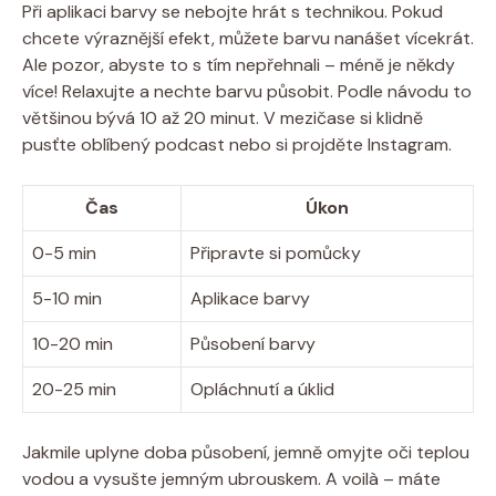
Při aplikaci barvy se nebojte hrát s technikou. Pokud
chcete výraznější efekt, můžete barvu nanášet vícekrát.
Ale pozor, abyste to s tím nepřehnali – méně je někdy
více! Relaxujte a nechte barvu působit. Podle návodu to
většinou bývá 10 až 20 minut. V mezičase si klidně
pusťte oblíbený podcast nebo si projděte Instagram.
Čas
Úkon
0-5 min
Připravte si pomůcky
5-10 min
Aplikace barvy
10-20 min
Působení barvy
20-25 min
Opláchnutí a úklid
Jakmile uplyne doba působení, jemně omyjte oči teplou
vodou a vysušte jemným ubrouskem. A voilà – máte