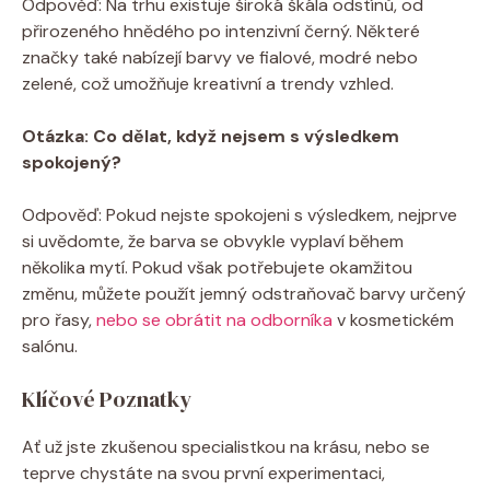
Odpověď: Na trhu existuje široká škála odstínů, od
přirozeného hnědého po intenzivní černý. Některé
značky také nabízejí barvy ve fialové, modré nebo
zelené, což umožňuje kreativní a trendy vzhled.
Otázka: Co dělat, když nejsem s výsledkem
spokojený?
Odpověď: Pokud nejste spokojeni s výsledkem, nejprve
si uvědomte, že barva se obvykle vyplaví během
několika mytí. Pokud však potřebujete okamžitou
změnu, můžete použít jemný odstraňovač barvy určený
pro řasy,
nebo se obrátit na odborníka
v kosmetickém
salónu.
Klíčové Poznatky
Ať už jste zkušenou specialistkou na krásu, nebo se
teprve chystáte na svou první experimentaci,