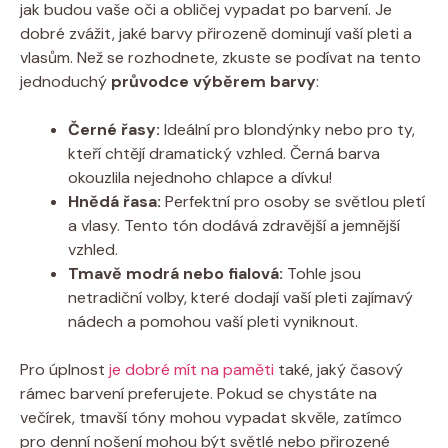
jak budou vaše oči a obličej vypadat po barvení. Je
dobré zvážit, jaké barvy přirozeně dominují vaší pleti a
vlasům. Než se rozhodnete, zkuste se podívat na tento
jednoduchý
průvodce výběrem barvy
:
Černé řasy:
Ideální pro blondýnky nebo pro ty,
kteří chtějí dramatický vzhled. Černá barva
okouzlila nejednoho chlapce a dívku!
Hnědá řasa:
Perfektní pro osoby se světlou pletí
a vlasy. Tento tón dodává zdravější a jemnější
vzhled.
Tmavě modrá nebo fialová:
Tohle jsou
netradiční volby, které dodají vaší pleti zajímavý
nádech a pomohou vaší pleti vyniknout.
Pro úplnost
je dobré mít na paměti
také, jaký časový
rámec barvení preferujete. Pokud se chystáte na
večírek, tmavší tóny mohou vypadat skvěle, zatímco
pro denní nošení mohou být světlé nebo přirozené