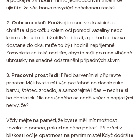
a počkejte 24 hodin. Tímto jednoduchým trikem se
ujistíte, že vás barva nevyděsí nečekanou reakcí.
2. Ochrana okolí:
Používejte ruce v rukavicích a
chráňte si pokožku kolem očí pomocí vazelíny nebo
krému. Jsou to totiž citlivé oblasti, a pokud se barva
dostane do oka, může to být hodně nepříjemné.
Zamyslete se také nad tím, abyste měli po ruce vlhčené
ubrousky na snadné odstranění případných skvrn.
3. Pracovní prostředí:
Před barvením si připravte
prostor. Měli byste mít vše potřebné na dosah ruky –
barvu, štětec, zrcadlo, a samozřejmě i čas – nechte si
ho dostatek. Nic nerušeného se nedá večer s napjatými
nervy, že?
Vždy mějte na paměti, že byste měli mít možnost
zavolat o pomoc, pokud se něco pokazí. Při práci v
blízkosti očí je opatrnost na prvním místě! Když dodržíte