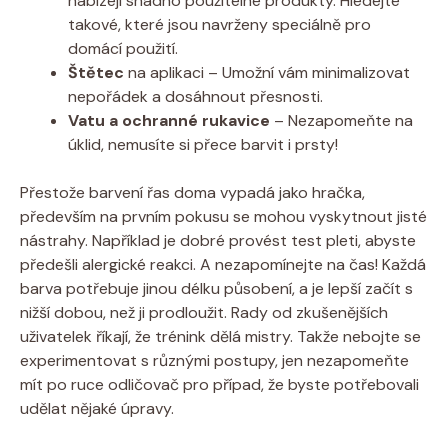
nabízejí snadno použitelné produkty. Hledejte
takové, které jsou navrženy speciálně pro
domácí použití.
Štětec
na aplikaci – Umožní vám minimalizovat
nepořádek a dosáhnout přesnosti.
Vatu a ochranné rukavice
– Nezapomeňte na
úklid, nemusíte si přece barvit i prsty!
Přestože barvení řas doma vypadá jako hračka,
především na prvním pokusu se mohou vyskytnout jisté
nástrahy. Například je dobré provést test pleti, abyste
předešli alergické reakci. A nezapomínejte na čas! Každá
barva potřebuje jinou délku působení, a je lepší začít s
nižší dobou, než ji prodloužit. Rady od zkušenějších
uživatelek říkají, že trénink dělá mistry. Takže nebojte se
experimentovat s různými postupy, jen nezapomeňte
mít po ruce odličovač pro případ, že byste potřebovali
udělat nějaké úpravy.