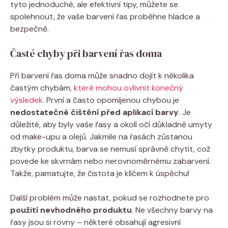
tyto jednoduché, ale efektivní tipy, můžete se
spolehnout, že vaše barvení řas proběhne hladce a
bezpečně.
Časté chyby při barvení řas doma
Při barvení řas doma může snadno dojít k několika
častým chybám,
které mohou ovlivnit konečný
výsledek
. První a často opomíjenou chybou je
nedostatečné čištění před aplikací barvy
. Je
důležité, aby byly vaše řasy a okolí očí důkladně umyty
od make-upu a olejů. Jakmile na řasách zůstanou
zbytky produktu, barva se nemusí správně chytit, což
povede ke skvrnám nebo nerovnoměrnému zabarvení.
Takže, pamatujte, že čistota je klíčem k úspěchu!
Další problém může nastat, pokud se rozhodnete pro
použití nevhodného produktu
. Ne všechny barvy na
řasy jsou si rovny – některé obsahují agresivní