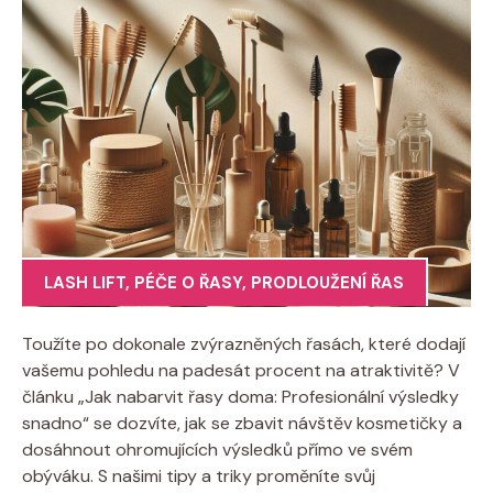
LASH LIFT
,
PÉČE O ŘASY
,
PRODLOUŽENÍ ŘAS
Toužíte po dokonale zvýrazněných řasách, které dodají
vašemu pohledu na padesát procent na atraktivitě? V
článku „Jak nabarvit řasy doma: Profesionální výsledky
snadno“ se dozvíte, jak se zbavit návštěv kosmetičky a
dosáhnout ohromujících výsledků přímo ve svém
obýváku. S našimi tipy a triky proměníte svůj