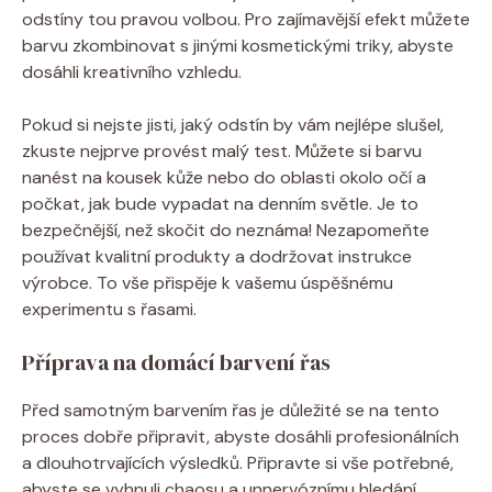
odstíny tou pravou volbou. Pro zajímavější efekt můžete
barvu zkombinovat s jinými kosmetickými triky, abyste
dosáhli kreativního vzhledu.
Pokud si nejste jisti, jaký odstín by vám nejlépe slušel,
zkuste nejprve provést malý test. Můžete si barvu
nanést na kousek kůže nebo do oblasti okolo očí a
počkat, jak bude vypadat na denním světle. Je to
bezpečnější, než skočit do neznáma! Nezapomeňte
používat kvalitní produkty a dodržovat instrukce
výrobce. To vše přispěje k vašemu úspěšnému
experimentu s řasami.
Příprava na domácí barvení řas
Před samotným barvením řas je důležité se na tento
proces dobře připravit, abyste dosáhli profesionálních
a dlouhotrvajících výsledků. Připravte si vše potřebné,
abyste se vyhnuli chaosu a unnervóznímu hledání