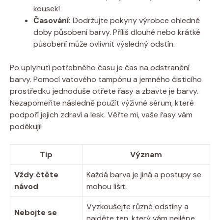
kousek!
Časování:
Dodržujte pokyny výrobce ohledně
doby působení barvy. Příliš dlouhé nebo krátké
působení může ovlivnit výsledný odstín.
Po uplynutí potřebného času je čas na odstranění
barvy. Pomocí vatového tampónu a jemného čisticího
prostředku jednoduše otřete řasy a zbavte je barvy.
Nezapomeňte následně použít výživné sérum, které
podpoří jejich zdraví a lesk. Věřte mi, vaše řasy vám
poděkují!
Tip
Význam
Vždy čtěte
Každá barva je jiná a postupy se
návod
mohou lišit.
Vyzkoušejte různé odstíny a
Nebojte se
najděte ten, který vám nejlépe