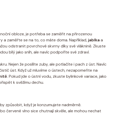
 noční obloze, je potřeba se zaměřit na přirozenou
y a zaměřte se na to, co máte doma. Například,
jablka
a
ážou odstranit povrchové skvrny díky své vláknině. Zkuste
dou bílý jako sníh, ale navíc podpoříte své zdraví.
ru. Nejen že posílíte zuby, ale potlačíte i pach z úst. Navíc
ý čistič úst. Když už mluvíme o ústech, nezapomeňte na
nitě
. Pokud jde o ústní vodu, zkuste bylinkové variace, jako
přispět k svěžímu dechu.
by způsobit, když je konzumujete nadměrně.
bo červené víno sice chutnají skvěle, ale mohou nechat