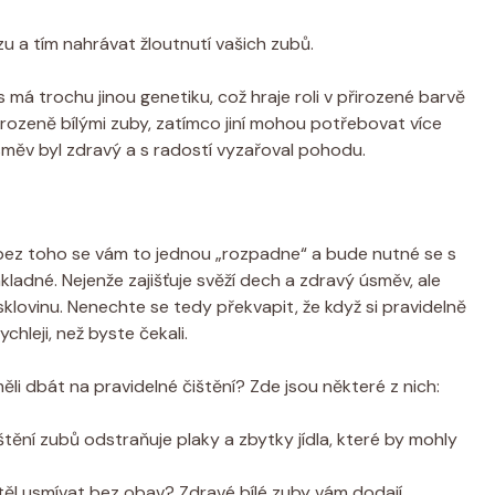
 a tím nahrávat žloutnutí vašich zubů.
s má trochu jinou genetiku, což hraje roli v přirozené barvě
rozeně bílými zuby, zatímco jiní mohou potřebovat více
úsměv byl zdravý a s radostí vyzařoval pohodu.
– bez toho se vám to jednou „rozpadne“ a bude nutné se s
adné. Nejenže zajišťuje svěží dech a zdravý úsměv, ale
klovinu. Nenechte se tedy překvapit, že když si pravidelně
chleji, než byste čekali.
li dbát na pravidelné čištění? Zde jsou některé z nich:
štění zubů odstraňuje plaky a zbytky jídla, které by mohly
ěl usmívat bez obav? Zdravé bílé zuby vám dodají