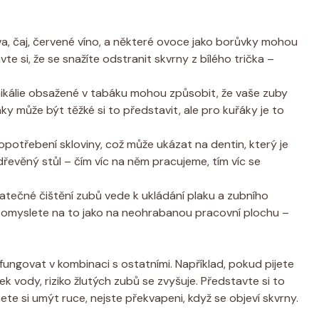
a, čaj, červené víno, a některé ovoce jako borůvky mohou
e si, že se snažíte odstranit skvrny z bílého trička –
kálie obsažené v tabáku mohou způsobit, že vaše zuby
ky může být těžké si to představit, ale pro kuřáky je to
potřebení skloviny, což může ukázat na dentin, který je
dřevěný stůl – čím víc na něm pracujeme, tím víc se
tečné čištění zubů vede k ukládání plaku a zubního
 Pomyslete na to jako na neohrabanou pracovní plochu –
fungovat v kombinaci s ostatními. Například, pokud pijete
vody, riziko žlutých zubů se zvyšuje. Představte si to
e si umýt ruce, nejste překvapeni, když se objeví skvrny.