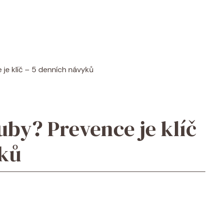
 je klíč – 5 denních návyků
uby? Prevence je klíč
yků