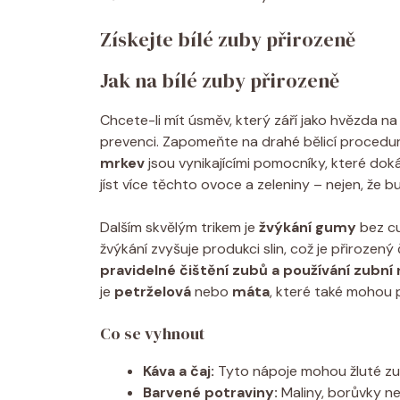
Získejte bílé zuby přirozeně
Jak na bílé zuby přirozeně
Chcete-li mít úsměv, který září jako hvězda na
prevenci. Zapomeňte na drahé bělicí procedur
mrkev
jsou vynikajícími pomocníky, které dok
jíst více těchto ovoce a zeleniny – nejen, že bu
Dalším skvělým trikem je
žvýkání gumy
bez cuk
žvýkání zvyšuje produkci slin, což je přirozen
pravidelné čištění zubů a používání zubní 
je
petrželová
nebo
máta
, které také mohou 
Co se vyhnout
Káva a čaj:
Tyto nápoje mohou žluté zu
Barvené potraviny:
Maliny, borůvky ne