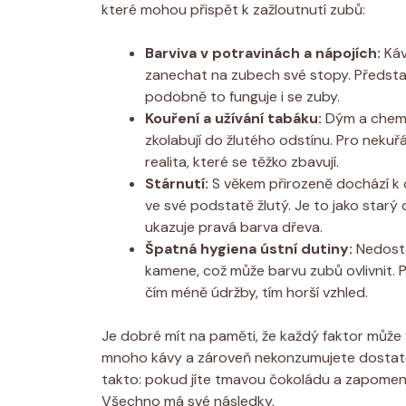
které mohou přispět k zažloutnutí zubů:
Barviva v potravinách a nápojích:
Káv
zanechat na zubech své stopy. Představt
podobně to funguje i se zuby.
Kouření a užívání tabáku:
Dým a chemi
zkolabují do žlutého odstínu. Pro nekuřá
realita, které se těžko zbavují.
Stárnutí:
S věkem přirozeně dochází k o
ve své podstatě žlutý. Je to jako starý 
ukazuje pravá barva dřeva.
Špatná hygiena ústní dutiny:
Nedosta
kamene, což může barvu zubů ovlivnit.
čím méně údržby, tím horší vzhled.
Je dobré mít na paměti, že každý faktor může 
mnoho kávy a zároveň nekonzumujete dostatek 
takto: pokud jíte tmavou čokoládu a zapomenet
Všechno má své následky.