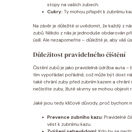
stopy na vašich zubech.
Cukry:
Ty mohou přispět k zubnímu kazu
Na závěr je důležité si uvědomit, že každý z ná
zubů. Někdo z nás je jednoduše obdarován při
úsilí. Ale nezapomeňte – důležité je, aby váš 
Důležitost pravidelného čištění
Čistění zubů je jako pravidelná údržba auta 
tím vypořádat pořádně, což může být dost nákl
také chrání zuby před zubním kazem a chrání s
nečistíte zuby, žluté skvrny se mohou objevit ry
Jaké jsou tedy klíčové důvody, proč bychom mě
Prevence zubního kazu:
Pravidelné či
vést k zubnímu kazu.
Zvýšení sebevědomí:
Kdo by se necht