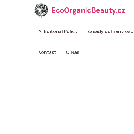
Přeskočit
EcoOrganicBeauty.cz
na
obsah
AI Editorial Policy
Zásady ochrany oso
Kontakt
O Nás