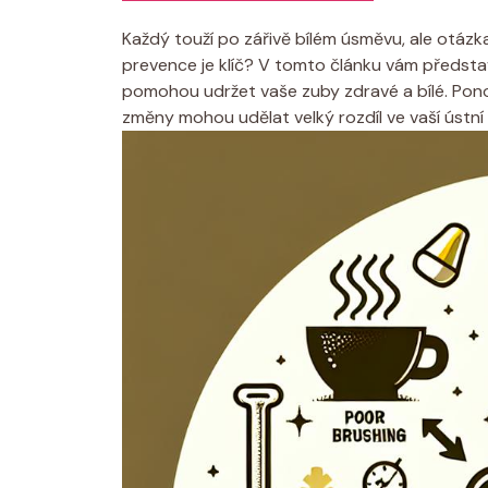
Každý touží po zářivě bílém úsměvu, ale otázka, 
prevence je klíč? V tomto článku vám předst
pomohou udržet vaše zuby zdravé a bílé. Ponoř
změny mohou udělat velký rozdíl ve vaší ústní