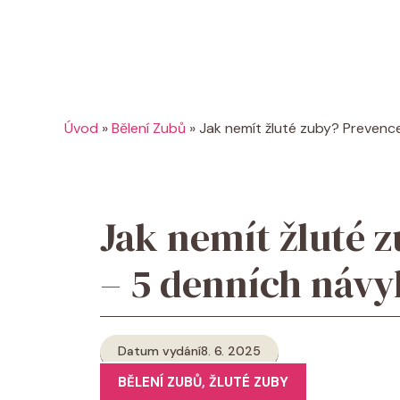
Úvod
»
Bělení Zubů
»
Jak nemít žluté zuby? Prevence
Jak nemít žluté z
– 5 denních náv
Datum vydání
8. 6. 2025
BĚLENÍ ZUBŮ
,
ŽLUTÉ ZUBY