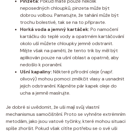
Pinzeta:
Pokud máte pouze několik
neposedných chloupků, pinzeta může být
dobrou volbou. Pamatujte, že tahání může být
trochu bolestivé, tak se na to připravte.
Horká voda a jemný kartáček:
Po namočení
kartáčku do teplé vody a opatrném kartáčování
okolo uší můžete chloupky jemně odstranit.
Mějte však na paměti, že tento trik by měl být
aplikován pouze na ušní oblast a opatrně, aby
nedošlo k poranění.
Ušní kapaliny:
Některé přírodní oleje (např.
olivový) mohou pomoci změkčit vlasy a usnadnit
jejich odstranění. Kápněte pár kapek oleje do
ucha a jemně masírujte.
Je dobré si uvědomit, že uši mají svůj vlastní
mechanismus samočištění. Proto se vyhněte extrémním
metodám, jako jsou vatové tyčinky, které mohou situaci
spíše zhoršit. Pokud však cítíte potřebu se o své uši