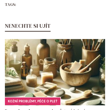
TAGS:
NENECHTE SI UJÍT
KOŽNÍ PROBLÉMY
,
PÉČE O PLEŤ