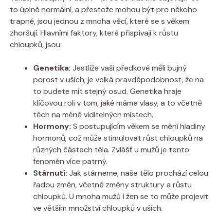
to úplně normální, a přestože mohou být pro někoho
trapné, jsou jednou z mnoha věcí, které se s věkem
zhoršují. Hlavními faktory, které přispívají k růstu
chloupků, jsou:
Genetika:
Jestliže vaši předkové měli bujný
porost v uších, je velká pravděpodobnost, že na
to budete mít stejný osud. Genetika hraje
klíčovou roli v tom, jaké máme vlasy, a to včetně
těch na méně viditelných místech.
Hormony:
S postupujícím věkem se mění hladiny
hormonů, což může stimulovat růst chloupků na
různých částech těla. Zvlášť u mužů je tento
fenomén více patrný.
Stárnutí:
Jak stárneme, naše tělo prochází celou
řadou změn, včetně změny struktury a růstu
chloupků. U mnoha mužů i žen se to může projevit
ve větším množství chloupků v uších.