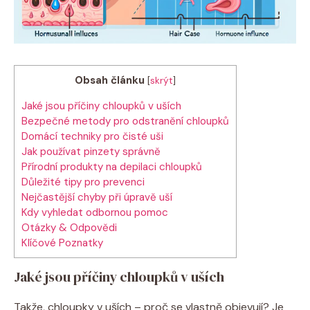
Obsah článku
[
skrýt
]
Jaké jsou příčiny chloupků v uších
Bezpečné metody pro odstranění chloupků
Domácí techniky pro čisté uši
Jak používat pinzety správně
Přírodní produkty na depilaci chloupků
Důležité tipy pro prevenci
Nejčastější chyby při úpravě uší
Kdy vyhledat odbornou pomoc
Otázky & Odpovědi
Klíčové Poznatky
Jaké jsou příčiny chloupků v uších
Takže, chloupky v uších – proč se vlastně objevují? Je