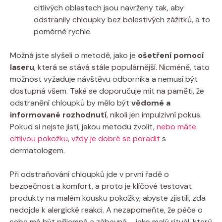
citlivých oblastech jsou navrženy tak, aby
odstranily chloupky bez bolestivých zážitků, a to
poměrně rychle.
Možná jste slyšeli o metodě, jako je
ošetření pomocí
laseru
, která se stává stále populárnější. Nicméně, tato
možnost vyžaduje návštěvu odborníka a nemusí být
dostupná všem. Také se doporučuje mít na paměti, že
odstranění chloupků by mělo být
vědomé a
informované rozhodnutí
, nikoli jen impulzivní pokus.
Pokud si nejste jistí, jakou metodu zvolit,
nebo máte
citlivou pokožku
,
vždy je dobré se poradit
s
dermatologem.
Při odstraňování chloupků jde v první řadě o
bezpečnost a komfort, a proto je klíčové testovat
produkty na malém kousku pokožky, abyste zjistili, zda
nedojde k alergické reakci. A nezapomeňte, že péče o
sebe má být příjemná a zábavná – jako malý rituál, který