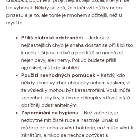
chloupků, pojďme si projít nejčastější úskalí, kterým se
lze vyhnout. Někdy se zdá, že stačí vzít nůžky nebo
pinzetu a je to, ale tohle je mnohem složitější, než si
myslíte.
Příliš hluboké odstranění
– Jednou z
nejčastějších chyb je snaha dostat se příliš blízko
k uchu. Uši jsou citlivé a pod kůží se nacházejí
nejen cévy, ale i nervy. Pokud budete příliš
agresivní, můžete si ublížit.
Použití nevhodných pomůcek
– Každý, kdo
někdy zkusil vytrhat chloupky uchem voskem, ví,
že výsledky mohou být katastrofální. Vosk může
zanechat zbytky, a tím se chloupky stávají ještě
obtížněji odstranitelnými.
Zapomínání na hygienu
– Než začnete, je
nezbytné mít čisté ruce a nástroje. Jinak si
můžete do ucha zavést bakterie, což může vést k
zánětům, a nikdo se nechce potýkat s