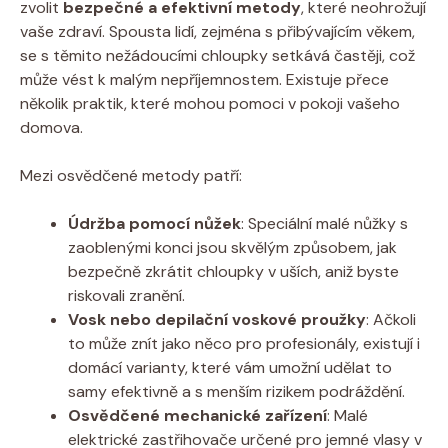
zvolit
bezpečné a efektivní metody
, které neohrožují
vaše zdraví. Spousta lidí, zejména s přibývajícím věkem,
se s těmito nežádoucími chloupky setkává častěji, což
může vést k malým nepříjemnostem. Existuje přece
několik praktik, které mohou pomoci v pokoji vašeho
domova.
Mezi osvědčené metody patří:
Údržba pomocí nůžek
: Speciální malé nůžky s
zaoblenými konci jsou skvělým způsobem, jak
bezpečně zkrátit chloupky v uších, aniž byste
riskovali zranění.
Vosk nebo depilační voskové proužky
: Ačkoli
to může znít jako něco pro profesionály, existují i
domácí varianty, které vám umožní udělat to
samy efektivně a s menším rizikem podráždění.
Osvědčené mechanické zařízení
: Malé
elektrické zastřihovače určené pro jemné vlasy v