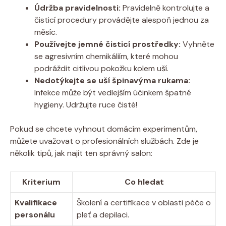
Údržba pravidelnosti:
Pravidelně kontrolujte a
čisticí procedury provádějte alespoň jednou za
měsíc.
Používejte jemné čisticí prostředky:
Vyhněte
se agresivním chemikáliím, které mohou
podráždit citlivou pokožku kolem uší.
Nedotýkejte se uší špinavýma rukama:
Infekce může být vedlejším účinkem špatné
hygieny. Udržujte ruce čisté!
Pokud se chcete vyhnout domácím experimentům,
můžete uvažovat o profesionálních službách. Zde je
několik tipů, jak najít ten správný salon:
Kriterium
Co hledat
Kvalifikace
Školení a certifikace v oblasti péče o
personálu
pleť a depilaci.