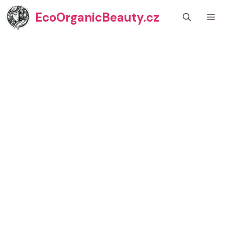
Přeskočit
EcoOrganicBeauty.cz
M
na
obsah