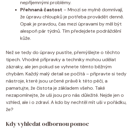
nepříjemnými problémy.
Přehnaná častost
– Mnozí se mylně domnívají,
že úpravu chloupků je potřeba provádět denně.
Opak je pravdou, čas mezi úpravami by měl být
alespoň pár týdnů. Tím předejdete podráždění
kůže.
Než se tedy do úpravy pustíte, přemýšlejte o těchto
tipech. Vhodné přípravky a techniky mohou udělat
zázraky, ale jen pokud se vyhnete těmto běžným
chybám. Každý malý detail se počítá – připravte si tedy
nástroje, které jsou určené právě k této péči, a
pamatujte, že čistota je základem všeho. Také
nezapomínejte, že uši jsou pro nás důležité. Nejde jen o
vzhled, ale i o zdraví. A kdo by nechtěl mít uši v pořádku,
že?
Kdy vyhledat odbornou pomoc