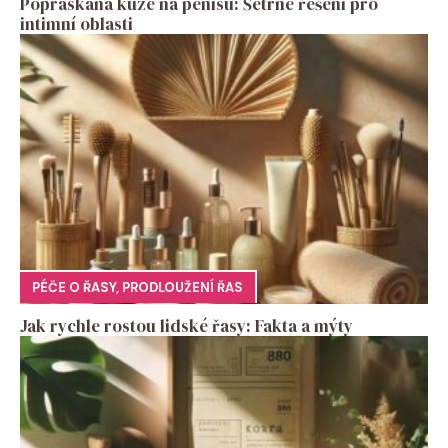
Popraskana kuze na penisu: Šetrné řešení pro
intimní oblasti
PÉČE O ŘASY
,
PRODLOUŽENÍ ŘAS
Jak rychle rostou lidské řasy: Fakta a mýty