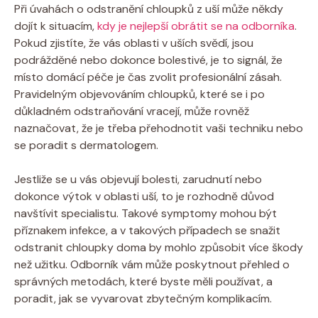
Při úvahách o odstranění chloupků z uší může někdy
dojít k situacím,
kdy je nejlepší obrátit se na odborníka
.
Pokud zjistíte, že vás oblasti v uších svědí, jsou
podrážděné nebo dokonce bolestivé, je to signál, že
místo domácí péče je čas zvolit profesionální zásah.
Pravidelným objevováním chloupků, které se i po
důkladném odstraňování vracejí, může rovněž
naznačovat, že je třeba přehodnotit vaši techniku nebo
se poradit s dermatologem.
Jestliže se u vás objevují bolesti, zarudnutí nebo
dokonce výtok v oblasti uší, to je rozhodně důvod
navštívit specialistu. Takové symptomy mohou být
příznakem infekce, a v takových případech se snažit
odstranit chloupky doma by mohlo způsobit více škody
než užitku. Odborník vám může poskytnout přehled o
správných metodách, které byste měli používat, a
poradit, jak se vyvarovat zbytečným komplikacím.