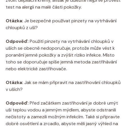
zvolit depilační krémy, avšak je důležité nejprve provést
test na alergii na malé části pokožky.
Otázka:
Je bezpečné používat pinzety na vytrhávání
chloupků z uší?
Odpověď:
Použití pinzety na vytrhávání chloupků v
uších se obecně nedoporučuje, protože může vést k
poranění jemné pokožky a zvýšit riziko infekce. Místo
toho se doporučuje spíše jemná metoda zastřihávání
nebo elektrické zastřihovače.
Otázka:
Jak se mám připravit na zastřihování chloupků
v uších?
Odpověď:
Před začátkem zastřihování je dobré umýt
uši teplou vodou a jemným mýdlem, abyste odstranili
nečistoty a zamezili možným infekcím. Také si připravte
dobré osvětlení a zrcadlo, abyste měli jasný výhled na