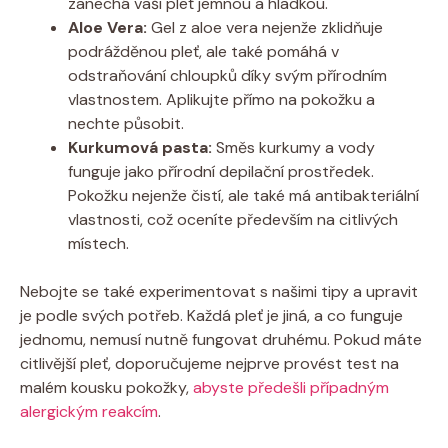
zanechá vaši pleť jemnou a hladkou.
Aloe Vera:
Gel z aloe vera nejenže zklidňuje
podrážděnou pleť, ale také pomáhá v
odstraňování chloupků díky svým přírodním
vlastnostem. Aplikujte přímo na pokožku a
nechte působit.
Kurkumová pasta:
Směs kurkumy a vody
funguje jako přírodní depilační prostředek.
Pokožku nejenže čistí, ale také má antibakteriální
vlastnosti, což oceníte především na citlivých
místech.
Nebojte se také experimentovat s našimi tipy a upravit
je podle svých potřeb. Každá pleť je jiná, a co funguje
jednomu, nemusí nutně fungovat druhému. Pokud máte
citlivější pleť, doporučujeme nejprve provést test na
malém kousku pokožky,
abyste předešli případným
alergickým reakcím
.