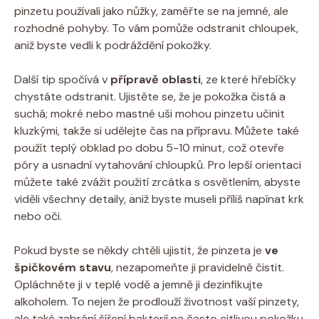
pinzetu používali jako nůžky, zaměřte se na jemné, ale
rozhodné pohyby. To vám pomůže odstranit chloupek,
aniž byste vedli k podráždění pokožky.
Další tip spočívá v
přípravě oblasti
, ze které hřebíčky
chystáte odstranit. Ujistěte se, že je pokožka čistá a
suchá; mokré nebo mastné uši mohou pinzetu učinit
kluzkými, takže si udělejte čas na přípravu. Můžete také
použít teplý obklad po dobu 5-10 minut, což otevře
póry a usnadní vytahování chloupků. Pro lepší orientaci
můžete také zvážit použití zrcátka s osvětlením, abyste
viděli všechny detaily, aniž byste museli příliš napínat krk
nebo oči.
Pokud byste se někdy chtěli ujistit, že pinzeta je
ve
špičkovém stavu
, nezapomeňte ji pravidelně čistit.
Opláchněte ji v teplé vodě a jemně ji dezinfikujte
alkoholem. To nejen že prodlouží životnost vaší pinzety,
ale také zabrání šíření bakterií na často citlivou pokožku