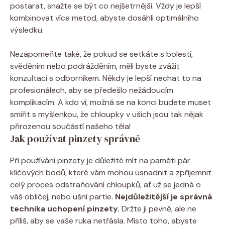
postarat, snažte se být co nejšetrnější. Vždy je lepší
kombinovat více metod, abyste dosáhli optimálního
výsledku.
Nezapomeňte také, že pokud se setkáte s bolestí,
svěděním nebo podrážděním, měli byste zvážit
konzultaci s odborníkem. Někdy je lepší nechat to na
profesionálech, aby se předešlo nežádoucím
komplikacím. A kdo ví, možná se na konci budete muset
smířit s myšlenkou, že chloupky v uších jsou tak nějak
přirozenou součástí našeho těla!
Jak používat pinzety správně
Při používání pinzety je důležité mít na paměti pár
klíčových bodů, které vám mohou usnadnit a zpříjemnit
celý proces odstraňování chloupků, ať už se jedná o
váš obličej, nebo ušní partie.
Nejdůležitější je správná
technika uchopení pinzety.
Držte ji pevně, ale ne
příliš, aby se vaše ruka netřásla. Místo toho, abyste