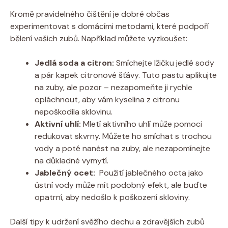
Kromě pravidelného čištění je dobré občas
experimentovat ‍s domácími metodami, které podpoří⁤
bělení vašich⁤ zubů. Například můžete vyzkoušet:
Jedlá ⁤soda​ a citron:
Smíchejte lžičku jedlé ‌sody
a pár ‌kapek⁣ citronové šťávy. Tuto pastu aplikujte
na zuby,​ ale pozor – nezapomeňte ji⁤ rychle
opláchnout, aby vám kyselina z citronu
nepoškodila⁣ sklovinu.
Aktivní uhlí:
Mletí aktivního ‌uhlí může pomoci
redukovat skvrny. Můžete ho smíchat s trochou
vody a poté nanést na zuby, ale nezapomínejte
na důkladné vymytí.
Jablečný‌ ocet:
​ Použití jablečného⁢ octa‍ jako
⁢ústní vody může ⁣mít podobný efekt, ale⁣ buďte
opatrní, aby nedošlo k poškození skloviny.
Další tipy k udržení svěžího dechu a zdravějších zubů