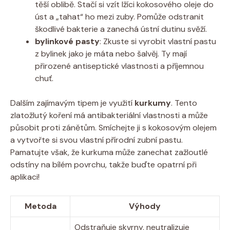
⁤těší oblibě. Stačí si vzít lžíci ​kokosového oleje ‍do⁢
úst a⁣ „tahat“‌ ho mezi zuby. ⁤Pomůže odstranit
⁤škodlivé⁣ bakterie a zanechá ústní dutinu svěží.
bylinkové pasty
: Zkuste⁣ si vyrobit vlastní pastu
z⁣ bylinek jako je ⁤máta nebo šalvěj. Ty mají
přirozené antiseptické vlastnosti a příjemnou
chuť.
Dalším⁢ zajímavým tipem je využití
kurkumy
. ‍Tento
⁢zlatožlutý koření má ⁤antibakteriální vlastnosti a může
působit proti zánětům. Smíchejte ji s kokosovým olejem​
a vytvořte si svou vlastní přírodní zubní ‍pastu.
Pamatujte však,⁤ že kurkuma může zanechat zažloutlé
odstíny na​ bílém ​povrchu, ‍takže‌ buďte opatrní při
aplikaci!
Metoda
Výhody
Odstraňuje skvrny, neutralizuje