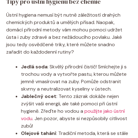
Tipy pro ústní hygienu bez ⁢chemie
Ústní hygiena nemusí být nutně záležitostí drahých
chemických⁢ produktů a umělých přísad. Naopak,
domácí přírodní metody vám mohou ‌pomoci udržet
‌ústa i‍ zuby zdravé ‌a bez nežádoucího​ povlaku.‌ Jaké
⁢jsou tedy osvědčené triky, které můžete snadno
zařadit do každodenní rutiny?
Jedlá soda
:‌ Skvělý‍ přírodní čistič!⁣ Smíchejte ji s
trochou vody a ⁤vytvořte pastu, kterou můžete
jemně vmasírovat na zuby. Pomůže​ odstranit
skvrny a neutralizovat kyseliny v ústech.
Jablečný ocet
: Tento zázrak ⁤dokáže nejen
zvýšit ‌vaši energii, ale také⁣ pomoci při ústní
hygieně. Zřeďte ho vodou​ a
použijte jako ústní
vodu
. Jen pozor, abyste si ‍nezpůsobily citlivost
zubů!
Olejové tahání
: Tradiční metoda, která se stále