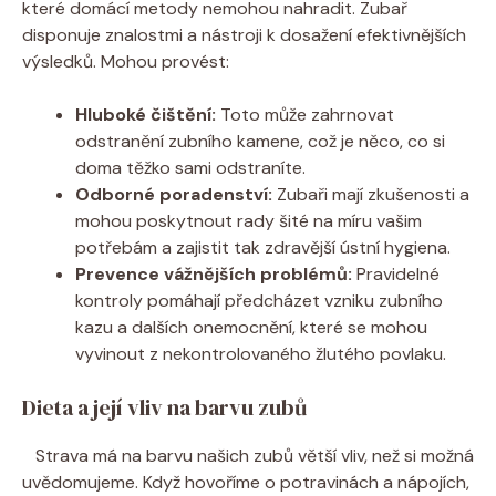
které domácí ‍metody nemohou nahradit. Zubař
⁤disponuje znalostmi a nástroji k dosažení⁤ efektivnějších
výsledků. ‍Mohou provést:
Hluboké čištění:
Toto‌ může zahrnovat
odstranění zubního‍ kamene, což je něco, co si‌
doma těžko sami odstraníte.
Odborné poradenství:
⁢Zubaři mají‌ zkušenosti​ a
mohou poskytnout rady​ šité ⁣na míru vašim
potřebám a zajistit tak zdravější ústní hygiena.
Prevence vážnějších problémů:
Pravidelné
kontroly pomáhají předcházet vzniku zubního
kazu a dalších onemocnění, které se mohou
vyvinout z nekontrolovaného žlutého povlaku.
Dieta a její vliv‌ na barvu ⁢zubů
​ ‌ ‍ Strava⁣ má na barvu našich zubů větší ‌vliv, než si možná
‍uvědomujeme. Když hovoříme o potravinách a nápojích,⁢