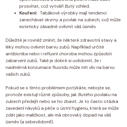
⁢prosvítat, což‌ vytváří žlutý vzhled.
Kouření:
⁢ Tabákové výrobky mají tendenci
zanechávat skvrny a ⁤povlak na zubech, což může
esteticky zásadně⁣ ovlivnit váš úsměv.
Důležité je ⁢rovněž zmínit, že‍ některé‌ zdravotní stavy a
⁣léky ⁢mohou ovlivnit barvu zubů. Například určité
antibiotika ⁣nebo i refluxní choroba mohou ⁣způsobit
zabarvení ⁢zubů. Také je dobré‌ si uvědomit, že i
nadměrná‌ konzumace fluoridu může mít vliv na barvu
vašich zubů.
Pokud se s tímto problémem potýkáte, nebojte se,
protože⁤ existují různé způsoby, jak žlutého ⁢povlaku na
zubech předejít nebo se ho zbavit. Je to často‌ otázka⁢
zavedení návyků a péče ‍o ústní hygienu,‌ která se může
zdát jako maličkost, ⁣ale má ‍obrovský dopad na ​váš
úsměv‌ (a sebevědomí!).