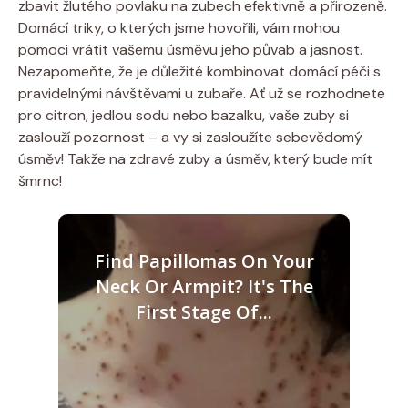
zbavit žlutého povlaku na ​zubech efektivně a​ přirozeně.
Domácí triky, o ⁤kterých jsme⁤ hovořili, vám⁢ mohou
pomoci vrátit vašemu ⁣úsměvu⁢ jeho půvab a ​jasnost. ​
Nezapomeňte, ‌že je důležité​ kombinovat domácí péči ​s⁤
pravidelnými návštěvami u zubaře. Ať už se⁤ rozhodnete
pro⁣ citron, jedlou sodu⁢ nebo bazalku, vaše zuby si
zaslouží pozornost –⁤ a⁤ vy si zasloužíte sebevědomý
úsměv! Takže ​na ‍zdravé zuby a ‍úsměv, který bude mít‍
šmrnc!
Find Papillomas On Your
Neck Or Armpit? It's The
First Stage Of...