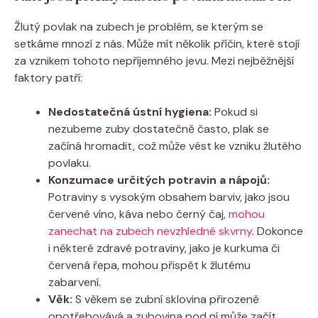
Žlutý povlak na zubech je​ problém, se kterým se
setkáme mnozí z nás. Může mít ​několik příčin, které stojí
za vznikem tohoto nepříjemného jevu. ⁣Mezi nejběžnější
faktory patří:
Nedostatečná ústní ​hygiena:
Pokud si
⁣nezubeme zuby dostatečně často, plak se
⁢začíná hromadit, což může vést ke vzniku žlutého
povlaku.
Konzumace určitých potravin a nápojů:
Potraviny⁤ s vysokým obsahem barviv, jako jsou
červené víno, káva nebo černý čaj,
mohou
zanechat na zubech nevzhledné skvrny
. Dokonce
‌i některé‍ zdravé potraviny, jako je⁣ kurkuma či
⁣červená řepa, mohou přispět k žlutému
zabarvení.
Věk:
S věkem se zubní sklovina přirozeně
opotřebovává a zubovina pod ní může začít