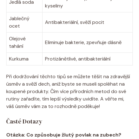
Jedlá soda
kyseliny
Jablečný
Antibakteriální, svěží⁣ pocit
ocet
Olejové
Eliminuje bakterie, zpevňuje dásně
tahání
Kurkuma
Protizánětlivé, antibakteriální
Při ⁤dodržování ​těchto tipů‍ se⁤ můžete těšit na zdravější
úsměv a svěží dech, aniž byste se museli spoléhat ​na
koupené produkty. Čím více‌ přírodních metod⁤ do své‍
rutiny zařadíte, tím lepší výsledky uvidíte. A věřte mi,
váš úsměv vám za to rozhodně poděkuje!
Časté Dotazy
Otázka: Co způsobuje žlutý⁤ povlak ‍na zubech?