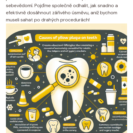
sebevědomí. Pojďme společně odhalit, jak snadno‌ a⁤
efektivně dosáhnout zářivého⁤ úsměvu, aniž⁣ bychom⁣
museli sahat po drahých procedurách!