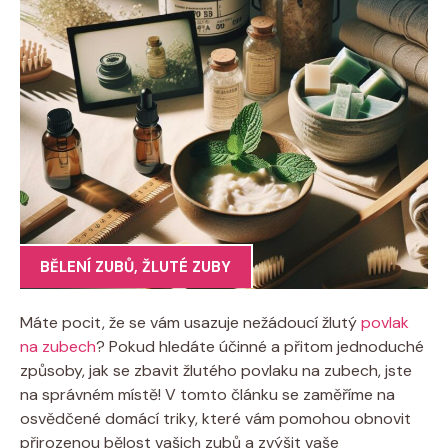
BĚLENÍ ZUBŮ
,
ŽLUTÉ ZUBY
Máte pocit, že se vám ⁣usazuje nežádoucí‍ žlutý
povlak
na zubech
? Pokud ⁤hledáte účinné‍ a‌ přitom jednoduché
způsoby, jak se zbavit žlutého povlaku na⁤ zubech, jste
na ‌správném místě! ‌V tomto článku se ​zaměříme na
osvědčené domácí triky, ⁤které ‍vám pomohou obnovit
přirozenou bělost vašich zubů a zvýšit⁢ vaše