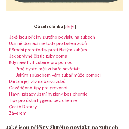
Obsah článku
[
skrýt
]
Jaké jsou příčiny žlutého povlaku na zubech
Účinné domácí ​metody pro bělení zubů
Přírodní⁤ prostředky proti žlutým zubům
Jak správně čistit zuby doma
Kdy navštívit zubaře pro pomoc
Proč byste měli‌ zubaře navštívit
Jakým způsobem vám zubař může pomoci
Dieta a její vliv‌ na barvu ⁢zubů
Osvědčené tipy pro prevenci
Hlavní zásady ústní‌ hygieny bez chemie
Tipy pro ústní hygienu bez ⁢chemie
Časté Dotazy
Závěrem
Jaké jsou příčiny žlutého povlaku na zubech