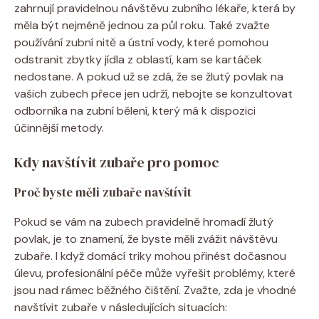
zahrnují pravidelnou návštěvu ​zubního lékaře, která by
měla být nejméně jednou za ​půl⁣ roku. Také zvažte
používání zubní nitě a ústní vody, které pomohou
odstranit ‌zbytky jídla z oblastí, ‌kam se kartáček
nedostane. A‍ pokud‌ už se zdá, ‍že se žlutý povlak na
vašich zubech přece jen udrží, nebojte se ⁤konzultovat
‍odborníka na zubní⁢ bělení, který má k⁣ dispozici
účinnější metody.
Kdy navštívit zubaře pro pomoc
Proč byste měli‌ zubaře navštívit
Pokud se ‌vám na​ zubech pravidelně hromadí žlutý
povlak, je to ⁤znamení,⁣ že byste měli zvážit návštěvu
zubaře. I ​když domácí​ triky mohou přinést dočasnou
úlevu, profesionální‌ péče ⁢může vyřešit problémy, které
jsou nad rámec běžného čištění. Zvažte, zda je vhodné‌
navštívit zubaře v následujících situacích: