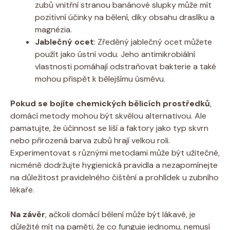
zubů vnitřní​ stranou banánové slupky může mít
pozitivní účinky na ⁤bělení, díky⁣ obsahu draslíku a
magnézia.
Jablečný ocet
: Zředěný​ jablečný ocet můžete
použít jako ústní vodu. Jeho antimikrobiální
vlastnosti pomáhají ​odstraňovat bakterie a také
mohou‍ přispět⁣ k bělejšímu úsměvu.
Pokud se⁢ bojíte⁣ chemických bělicích prostředků
,
domácí metody‍ mohou být skvělou alternativou. Ale
pamatujte, že ⁤účinnost se liší a faktory jako typ skvrn
nebo přirozená ‍barva zubů⁤ hrají velkou roli.
Experimentovat s různými metodami⁢ může ​být užitečné,
nicméně dodržujte⁤ hygienická pravidla a ‍nezapomínejte
na důležitost pravidelného čištění⁤ a prohlídek u zubního‌
lékaře.
Na závěr
, ačkoli domácí‍ bělení může být‌ lákavé, je​
důležité‌ mít na paměti, ‌že co funguje jednomu,⁤ nemusí