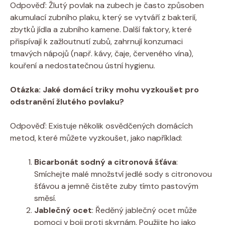
Odpověď: ⁣Žlutý povlak na zubech je ‌často způsoben
akumulací zubního⁤ plaku,⁢ který se⁣ vytváří z bakterií,
zbytků jídla a zubního kamene. Další faktory, které
přispívají k zažloutnutí zubů, zahrnují⁣ konzumaci
tmavých nápojů​ (např. kávy, čaje, červeného vína),
kouření a‍ nedostatečnou ústní⁤ hygienu.
Otázka: Jaké ‍domácí triky mohu vyzkoušet pro
odstranění žlutého povlaku?
Odpověď: Existuje několik osvědčených domácích
metod, které můžete vyzkoušet, jako například:
Bicarbonát sodný a citronová šťáva
:
Smíchejte ‌malé množství jedlé‍ sody s​ citronovou
šťávou a jemně čistěte zuby ​tímto ‍pastovým
směsí.
Jablečný ocet
: Ředěný jablečný ocet⁤ může
pomoci​ v boji ⁤proti skvrnám. ‍Použijte ho jako