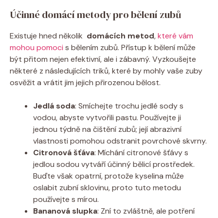
Účinné domácí ​metody pro bělení zubů
Existuje hned několik ‍
domácích metod
,⁤
které vám
mohou pomoci
s bělením zubů. Přístup k bělení⁤ může
být přitom nejen efektivní, ale i zábavný. Vyzkoušejte
některé z následujících triků, které by mohly ‌vaše ​zuby
⁣osvěžit a vrátit jim jejich přirozenou bělost.
Jedlá soda
: Smíchejte trochu jedlé sody s
‍vodou,⁤ abyste⁣ vytvořili pastu. Používejte ji
jednou ‍týdně⁢ na čištění zubů; její ‍abrazivní
vlastnosti pomohou odstranit povrchové ⁣skvrny.
Citronová šťáva
:‍ Míchání citronové šťávy s
jedlou ​sodou ⁢vytváří účinný bělicí prostředek.
Buďte však‍ opatrní, protože kyselina může
⁤oslabit zubní sklovinu, proto tuto metodu
používejte s mírou.
Bananová slupka
: Zní​ to zvláštně, ale potření