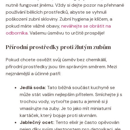
nutně⁤ fungovat ⁣jinému. ⁣Vždy si dejte pozor na ⁤přehnané
používání bělicích prostředků,⁣ abyste se vyhnuli
poškození⁤ zubní⁣ skloviny. Zubní hygiena je ​klíčem, ⁤a
pokud máte⁢ vážné obavy,
neváhejte se obrátit na
⁤odborníka
. Vašemu úsměvu to ​určitě prospěje!
Přírodní⁤ prostředky proti žlutým zubům
Pokud chcete osvěžit svůj úsměv bez chemikálií,
přírodní prostředky jsou tím správným směrem. Mezi
nejznámější a účinné ‍patří:
Jedlá​ soda:
Tato běžná součást kuchyně se
může stát vaším nejlepším ⁤přítelem. Smíchejte ji s
trochou‍ vody, ⁤vytvořte pastu ​a jemně si ji
⁢vmasírujte‍ na zuby. Je to jako mít miniaturní‌
kartáček, ⁢který bojuje proti skvrnám.
Jablečný⁤ ocet:
Tento elixír je často opěvován
nejen díky svým vlastnostem pro detoxikaci, ale