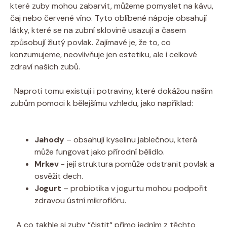
které ⁤zuby ‍mohou zabarvit, můžeme pomyslet na kávu,
čaj nebo červené‌ víno. Tyto oblíbené nápoje obsahují
látky, ‌které se na ​zubní ‌sklovině ⁤usazují‍ a časem
způsobují žlutý povlak. Zajímavé ​je, že to, co
konzumujeme, neovlivňuje jen estetiku, ale i celkové‍
zdraví našich zubů.
⁤ ⁤ Naproti tomu existují i potraviny, které dokážou našim
‍zubům pomoci‌ k bělejšímu vzhledu, jako například:
⁣ ⁢
Jahody
– ​obsahují ⁤kyselinu ‍jablečnou, která
‌může fungovat ​jako​ přírodní ⁣bělidlo.
Mrkev
‍- její struktura pomůže odstranit povlak a⁢
osvěžit ⁣dech.
Jogurt
– probiotika v jogurtu ​mohou⁣ podpořit
zdravou ústní mikroflóru.
⁤ ⁤ ⁢ ‍A co takhle‌ si zuby ‌“čistit“ přímo jedním z těchto