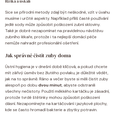
Rizika a úskalí
Sice se přírodní metody zdají být neškodné, vzít v úvahu
musíme i určité aspekty. Například ⁤příliš časté používání
jedlé sody může způsobit poškození zubní skloviny.
Také je dobré nezapomínat ⁣na pravidelnou⁤ návštěvu
⁤zubního lékaře, protože⁢ i⁢ ta nejlepší domácí péče
⁣nemůže nahradit profesionální ošetření.
Jak správně čistit zuby doma
Ústní hygiena je ⁢v dnešní ‍době klíčová, a pokud⁤ chcete
⁤mít zářivý úsměv bez⁢ žlutého povlaku, je⁢ důležité vědět,
jak ​na⁤ to správně. Ráno a ​večer byste si‍ měli čistit zuby⁣
alespoň po dobu⁢
dvou minut
, abyste odstranili
všechny nečistoty. Použití měkkého kartáčku je zásadní,
protože tvrdé štětinky⁤ mohou způsobit poškození
‍dásní. Nezapomínejte‌ na kartáčování i jazykové plochy,
kde se‍ často ⁢hromadí ‌bakterie a zbytky potravin.