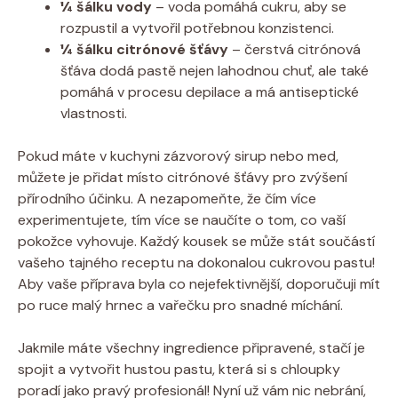
¼ šálku vody
– voda pomáhá cukru, aby se
rozpustil a vytvořil potřebnou konzistenci.
¼ šálku citrónové šťávy
– čerstvá citrónová
šťáva dodá pastě nejen lahodnou chuť, ale také
pomáhá v procesu depilace a má antiseptické
vlastnosti.
Pokud máte v kuchyni zázvorový sirup nebo med,
můžete je přidat místo citrónové šťávy pro zvýšení
přírodního účinku. A nezapomeňte, že čím více
experimentujete, tím více se naučíte o tom, co vaší
pokožce vyhovuje. Každý kousek se může stát součástí
vašeho tajného receptu na dokonalou cukrovou pastu!
Aby vaše příprava byla co nejefektivnější, doporučuji mít
po ruce malý hrnec a vařečku pro snadné míchání.
Jakmile máte všechny ingredience připravené, stačí je
spojit a vytvořit hustou pastu, která si s chloupky
poradí jako pravý profesionál! Nyní už vám nic nebrání,