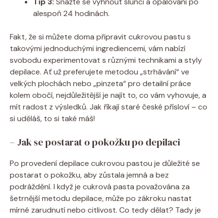
Tip 3:
Snažte se vyhnout slunci a opalování po
alespoň 24 hodinách.
Fakt, že si můžete doma připravit cukrovou pastu s
takovými jednoduchými ingrediencemi, vám nabízí
svobodu experimentovat s různými technikami a styly
depilace. Ať už preferujete metodou „strhávání“ ve
velkých plochách nebo „pinzeta“ pro detailní práce
kolem obočí, nejdůležitější je najít to, co vám vyhovuje, a
mít radost z výsledků. Jak říkají staré české přísloví – co
si uděláš, to si také máš!
– Jak se postarat o pokožku po depilaci
Po provedení depilace cukrovou pastou je důležité se
postarat o pokožku, aby zůstala jemná a bez
podráždění. I když je cukrová pasta považována za
šetrnější metodu depilace, může po zákroku nastat
mírné zarudnutí nebo citlivost. Co tedy dělat? Tady je