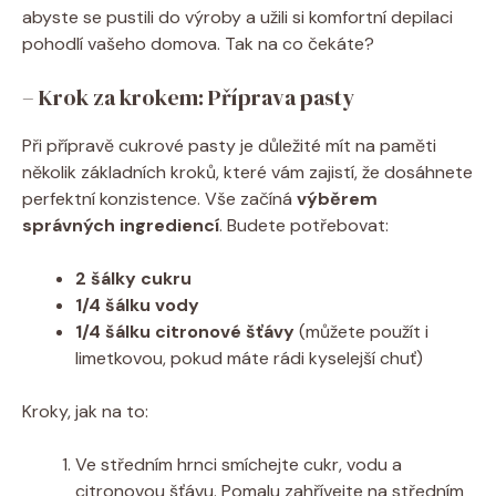
abyste se pustili do výroby a užili si komfortní depilaci
pohodlí vašeho domova. Tak na co čekáte?
– Krok za krokem: Příprava pasty
Při přípravě cukrové pasty je důležité mít na paměti
několik základních kroků, které vám zajistí, že dosáhnete
perfektní konzistence. Vše začíná
výběrem
správných ingrediencí
. Budete potřebovat:
2 šálky cukru
1/4 šálku vody
1/4 šálku citronové šťávy
(můžete použít i
limetkovou, pokud máte rádi kyselejší chuť)
Kroky, jak na to:
Ve středním hrnci smíchejte cukr, vodu a
citronovou šťávu. Pomalu zahřívejte na středním