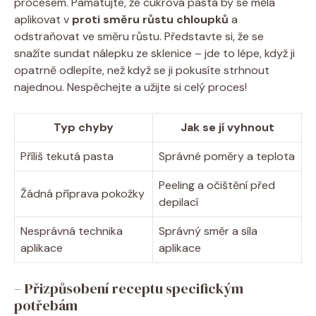
procesem. Pamatujte, že cukrová pasta by se měla
aplikovat v
proti směru růstu chloupků
a
odstraňovat ve směru růstu. Představte si, že se
snažíte sundat nálepku ze sklenice – jde to lépe, když ji
opatrně odlepíte, než když se ji pokusíte strhnout
najednou. Nespěchejte a užijte si celý proces!
Typ chyby
Jak se jí vyhnout
Příliš tekutá pasta
Správné poměry a teplota
Peeling a očištění před
Žádná příprava pokožky
depilací
Nesprávná technika
Správný směr a síla
aplikace
aplikace
– Přizpůsobení receptu specifickým
potřebám