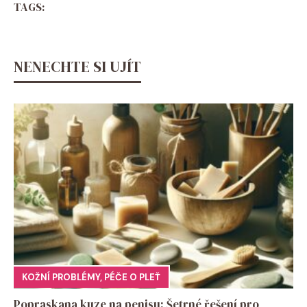
TAGS:
NENECHTE SI UJÍT
KOŽNÍ PROBLÉMY
,
PÉČE O PLEŤ
Popraskana kuze na penisu: Šetrné řešení pro