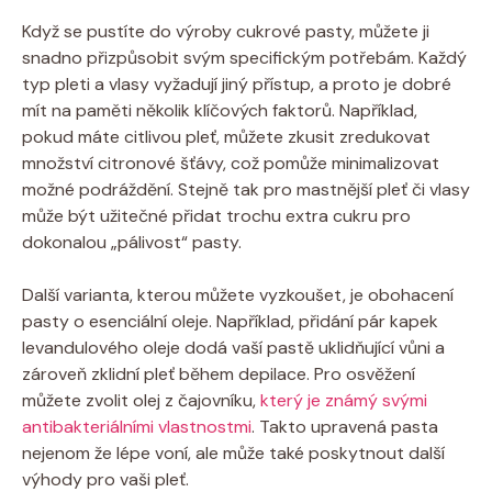
Když se pustíte do výroby cukrové pasty, můžete ji
snadno přizpůsobit svým specifickým potřebám. Každý
typ pleti a vlasy vyžadují jiný přístup, a proto je dobré
mít na paměti několik klíčových faktorů. Například,
pokud máte citlivou pleť, můžete zkusit zredukovat
množství citronové šťávy, což pomůže minimalizovat
možné podráždění. Stejně tak pro mastnější pleť či vlasy
může být užitečné přidat trochu extra cukru pro
dokonalou „pálivost“ pasty.
Další varianta, kterou můžete vyzkoušet, je obohacení
pasty o esenciální oleje. Například, přidání pár kapek
levandulového oleje dodá vaší pastě uklidňující vůni a
zároveň zklidní pleť během depilace. Pro osvěžení
můžete zvolit olej z čajovníku,
který je známý svými
antibakteriálními vlastnostmi
. Takto upravená pasta
nejenom že lépe voní, ale může také poskytnout další
výhody pro vaši pleť.