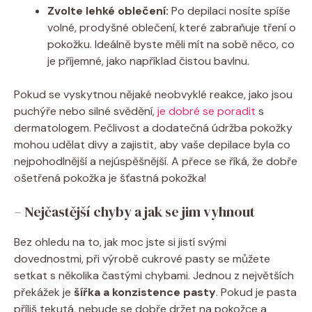
Zvolte lehké oblečení:
Po depilaci nosíte spíše
volné, prodyšné oblečení, které zabraňuje tření o
pokožku. Ideálně byste měli mít na sobě něco, co
je příjemné, jako například čistou bavlnu.
Pokud se vyskytnou nějaké neobvyklé reakce, jako jsou
puchýře nebo silné svědění,
je dobré se poradit
s
dermatologem. Pečlivost a dodatečná údržba pokožky
mohou udělat divy a zajistit, aby vaše depilace byla co
nejpohodlnější a nejúspěšnější. A přece se říká, že dobře
ošetřená pokožka je šťastná pokožka!
– Nejčastější chyby a jak se jim vyhnout
Bez ohledu na to, jak moc jste si jistí svými
dovednostmi, při výrobě cukrové pasty se můžete
setkat s několika častými chybami. Jednou z největších
překážek je
šířka a konzistence pasty
. Pokud je pasta
příliš tekutá, nebude se dobře držet na pokožce a