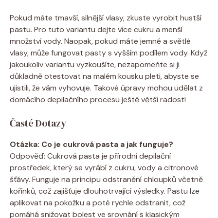
Pokud máte tmavší, silnější vlasy, zkuste vyrobit hustší
pastu. Pro tuto variantu dejte více cukru a menší
množství vody. Naopak, pokud máte jemné a světlé
vlasy, může fungovat pasty s vyšším podílem vody. Když
jakoukoliv variantu vyzkoušíte, nezapomeňte si ji
důkladně otestovat na malém kousku pleti, abyste se
ujistili, že vám vyhovuje. Takové úpravy mohou udělat z
domácího depilačního procesu ještě větší radost!
Časté Dotazy
Otázka: Co je cukrová pasta a jak funguje?
Odpověď: Cukrová pasta je přírodní depilační
prostředek, který se vyrábí z cukru, vody a citronové
šťávy. Funguje na principu odstranění chloupků včetně
kořínků, což zajišťuje dlouhotrvající výsledky. Pastu lze
aplikovat na pokožku a poté rychle odstranit, což
pomáhá snižovat bolest ve srovnání s klasickým