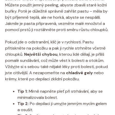
Můžete použít jemný peeling, abyste zbavili staré kožní
buňky. Poté je důležité správně zahřát pastu – měla by
být příjemně teplá, ale ne horká, abyste se nespálili.
Jakmile je pasta připravená, vezměte malé množství a
pomocí prstů ji roztáhněte proti směru růstu chloupků.
Pokud jde o odstranění, klíč je v rychlosti. Pastu
přitiskněte na pokožku a pak ji rychle strhněte včetně
chloupků.
Největší chybou
, kterou lidé dělají, je příliš
pomalé sundávání, což může vést k bolesti a otokům.
Vždyjte si s sebou také nějaké léky proti bolesti, pokud
jste citlivější. A nezapomeňte na
chladivé gely
nebo
krémy, které po depilaci zklidní pokožku.
Tip 1:
Mírně napněte pleť při strhávání, aby se
minimalizovala bolest.
Tip 2:
Po depilaci ji umyjte jemným mycím gelem
a osušit.