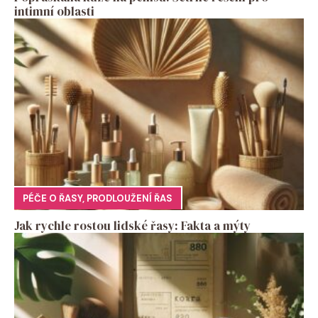
intimní oblasti
PÉČE O ŘASY
,
PRODLOUŽENÍ ŘAS
Jak rychle rostou lidské řasy: Fakta a mýty