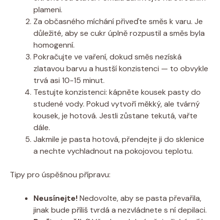
plameni.
Za občasného míchání přiveďte směs k varu. Je
důležité, aby se cukr úplně rozpustil a směs byla
homogenní.
Pokračujte ve vaření, dokud směs nezíská
zlatavou barvu a hustší konzistenci — to obvykle
trvá asi 10-15 minut.
Testujte konzistenci: kápněte kousek pasty do
studené vody. Pokud vytvoří měkký, ale tvárný
kousek, je hotová. Jestli zůstane tekutá, vařte
dále.
Jakmile je pasta hotová, přendejte ji do sklenice
a nechte vychladnout na pokojovou teplotu.
Tipy pro úspěšnou přípravu:
Neusínejte!
Nedovolte, aby se pasta převařila,
jinak bude příliš tvrdá a nezvládnete s ní depilaci.