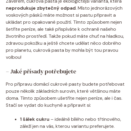
Závěrem, cukrová pasta je ekologičtější varianta, která
neprodukuje zbytečný odpad
. Místo jednorázových
voskových pásků máte možnost si pastu připravit a
ukládat pro opakované použití. Tímto způsobem nejen
šetříte peníze, ale také přispíváte k ochraně našeho
životního prostředí. Takže pokud máte chuť na hladkou,
zdravou pokožku a ještě chcete udělat něco dobrého
pro planetu, cukrová pasta by mohla být tou pravou
volbou!
– Jaké přísady potřebujete
Pro přípravu domácí cukrové pasty budete potřebovat
pouze několik základních surovin, které většinou máte
doma. Tímto způsobem ušetříte nejen peníze, ale i čas.
Stačí se vydat do kuchyně a připravit si:
1 šálek cukru
– ideálně bílého nebo třtinového,
záleží jen na vás, kterou variantu preferujete.