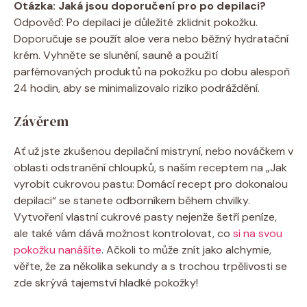
Otázka: Jaká jsou doporučení pro po depilaci?
Odpověď: Po depilaci je důležité zklidnit pokožku.
Doporučuje se použít aloe vera nebo běžný hydratační
krém. Vyhněte se slunění, sauně a použití
parfémovaných produktů na pokožku po dobu alespoň
24 hodin, aby se minimalizovalo riziko podráždění.
Závěrem
Ať už jste zkušenou depilační mistryní, nebo nováčkem v
oblasti odstranění chloupků, s naším receptem na „Jak
vyrobit cukrovou pastu: Domácí recept pro dokonalou
depilaci“ se stanete odborníkem během chvilky.
Vytvoření vlastní cukrové pasty nejenže šetří peníze,
ale také vám dává možnost kontrolovat, co
si na svou
pokožku nanášíte
. Ačkoli to může znít jako alchymie,
věřte, že za několika sekundy a s trochou trpělivosti se
zde skrývá tajemství hladké pokožky!