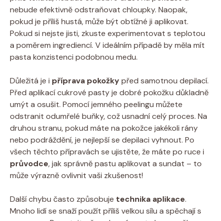
nebude efektivně odstraňovat chloupky. Naopak,
pokud je příliš hustá, může být obtížné ji aplikovat.
Pokud si nejste jisti, zkuste experimentovat s teplotou
a poměrem ingrediencí. V ideálním případě by měla mít
pasta konzistenci podobnou medu.
Důležitá je i
příprava pokožky
před samotnou depilací.
Před aplikací cukrové pasty je dobré pokožku důkladně
umýt a osušit. Pomocí jemného peelingu můžete
odstranit odumřelé buňky, což usnadní celý proces. Na
druhou stranu, pokud máte na pokožce jakékoli rány
nebo podráždění, je nejlepší se depilaci vyhnout. Po
všech těchto přípravách se ujistěte, že máte po ruce i
průvodce
, jak správně pastu aplikovat a sundat – to
může výrazně ovlivnit vaši zkušenost!
Další chybu často způsobuje
technika aplikace
.
Mnoho lidí se snaží použít příliš velkou sílu a spěchají s