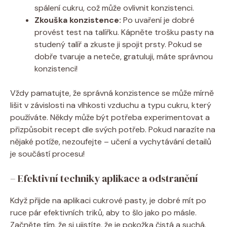
spálení cukru, což může ovlivnit konzistenci.
Zkouška konzistence:
Po uvaření je dobré
provést test na talířku. Kápněte trošku pasty na
studený talíř a zkuste ji spojit prsty. Pokud se
dobře tvaruje a neteče, gratuluji, máte správnou
konzistenci!
Vždy pamatujte, že správná konzistence se může mírně
lišit v závislosti na vlhkosti vzduchu a typu cukru, který
používáte. Někdy může být potřeba experimentovat a
přizpůsobit recept dle svých potřeb. Pokud narazíte na
nějaké potíže, nezoufejte – učení a vychytávání detailů
je součástí procesu!
– Efektivní techniky aplikace a odstranění
Když přijde na aplikaci cukrové pasty, je dobré mít po
ruce pár efektivních triků, aby to šlo jako po másle.
Začněte tím, že si ujistíte, že je pokožka čistá a suchá.