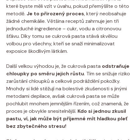
které byste měli vzít v úvahu, pokud přemýšlíte o této
metodě.
Je to přirozený proces
, který neobsahuje
žádné chemikálie. Většina receptů zahrnuje jen tři
jednoduché ingredience – cukr, vodu a citronovou
šťávu. Díky tomu se cukrová pasta stává skvělou
volbou pro všechny, kteří se snaží minimalizovat
exposice škodlivým látkám.
Další velkou výhodou je, že cukrová pasta
odstraňuje
chloupky po směru jejich růstu
. Tím se snižuje riziko
zarůstání chloupků a celkové podráždění pokožky.
Mnohdy si lidé stěžují na bolestivé zkušenosti s jinými
metodami depilace, avšak cukrová pasta se může
pochlubit mnohem jemnějším řízením, což znamená, že
proces je obvykle snesitelnější.
Kdo si jednou zkusil
pastu, ví, jak může být příjemné mít hladkou pleť
bez zbytečného stresu!