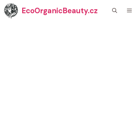
Přeskočit
EcoOrganicBeauty.cz
M
na
obsah