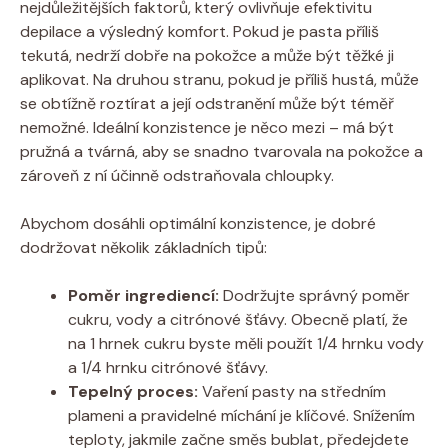
nejdůležitějších faktorů, který ovlivňuje efektivitu
depilace a výsledný komfort. Pokud je pasta příliš
tekutá, nedrží dobře na pokožce a může být těžké ji
aplikovat. Na druhou stranu, pokud je příliš hustá, může
se obtížně roztírat a její odstranění může být téměř
nemožné. Ideální konzistence je něco mezi – má být
pružná a tvárná, aby se snadno tvarovala na pokožce a
zároveň z ní účinně odstraňovala chloupky.
Abychom dosáhli optimální konzistence, je dobré
dodržovat několik základních tipů:
Poměr ingrediencí:
Dodržujte správný poměr
cukru, vody a citrónové šťávy. Obecně platí, že
na 1 hrnek cukru byste měli použít 1/4 hrnku vody
a 1/4 hrnku citrónové šťávy.
Tepelný proces:
Vaření pasty na středním
plameni a pravidelné míchání je klíčové. Snížením
teploty, jakmile začne směs bublat, předejdete