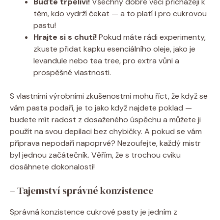
Buďte trpěliví!
Všechny dobré věci přicházejí k
těm, kdo vydrží čekat — a to platí i pro cukrovou
pastu!
Hrajte si s chutí!
Pokud máte rádi experimenty,
zkuste přidat kapku esenciálního oleje, jako je
levandule nebo tea tree, pro extra vůni a
prospěšné vlastnosti.
S vlastními výrobními zkušenostmi mohu říct, že když se
vám pasta podaří, je to jako když najdete poklad —
budete mít radost z dosaženého úspěchu a můžete ji
použít na svou depilaci bez chybičky. A pokud se vám
příprava nepodaří napoprvé? Nezoufejte, každý mistr
byl jednou začátečník. Věřím, že s trochou cviku
dosáhnete dokonalosti!
– Tajemství správné konzistence
Správná konzistence cukrové pasty je jedním z