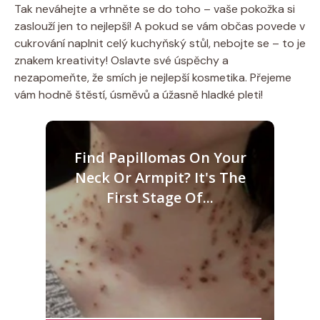
Tak neváhejte a vrhněte se do toho – vaše pokožka si
zaslouží jen to nejlepší! A pokud se vám občas povede v
cukrování naplnit celý kuchyňský stůl, nebojte se – to je
znakem kreativity! Oslavte své úspěchy a
nezapomeňte, že smích je nejlepší kosmetika. Přejeme
vám hodně štěstí, úsměvů a úžasně hladké pleti!
Find Papillomas On Your
Neck Or Armpit? It's The
First Stage Of...