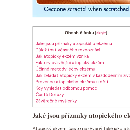
Obsah článku
[
skrýt
]
Jaké jsou příznaky‍ atopického ekzému
Důležitost včasného rozpoznání
Jak atopický ekzém vzniká
Faktory ovlivňující atopický ekzém
Účinné metody léčby ekzému
Jak zvládat atopický ekzém v každodenním živ
Prevence atopického⁤ ekzému u dětí
Kdy vyhledat odbornou pomoc
Časté Dotazy
Závěrečné myšlenky
Jaké jsou příznaky‍ atopického 
Atopický ekzém, často nazývaný‌ také jako atop