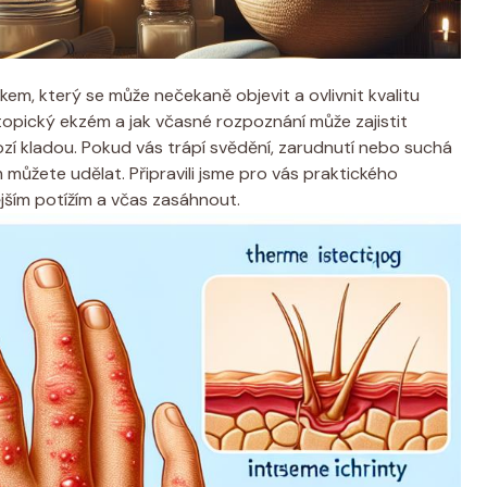
em, který ⁢se může nečekaně objevit a ovlivnit kvalitu
atopický ⁢ekzém a jak ‍včasné rozpoznání může zajistit
nozí kladou. Pokud vás trápí svědění, zarudnutí‍ nebo suchá
ím můžete udělat. Připravili⁣ jsme‍ pro vás praktického
ším ‌potížím a včas zasáhnout.