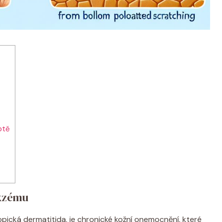
otě
ekzému
ická⁢ dermatitida, je‌ chronické kožní onemocnění, které