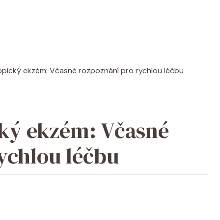
opický ekzém: Včasné rozpoznání pro rychlou léčbu
cký ekzém: Včasné
ychlou léčbu