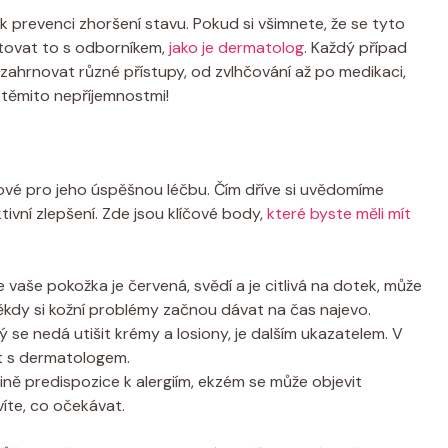
prevenci ‌zhoršení⁢ stavu.‍ Pokud ⁣si všimnete, že se tyto
ltovat to s odborníkem,
jako je dermatolog
. Každý případ
zahrnovat různé přístupy, od zvlhčování až po medikaci,
 s těmito nepříjemnostmi!
vé pro ‌jeho úspěšnou⁢ léčbu. Čím dříve si⁤ uvědomíme
ktivní ⁢zlepšení. Zde jsou klíčové body,
které byste měli mít
vaše pokožka⁣ je červená, svědí ​a ⁢je ⁢citlivá‍ na ‍dotek, může
někdy si‌ kožní problémy začnou⁣ dávat na čas najevo.
 se nedá utišit⁤ krémy a losiony, je dalším ⁢ukazatelem. V
it s dermatologem.
ně predispozice k alergiím, ekzém se může objevit
íte, co očekávat.