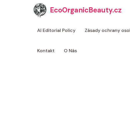
Přeskočit
EcoOrganicBeauty.cz
na
obsah
AI Editorial Policy
Zásady ochrany oso
Kontakt
O Nás