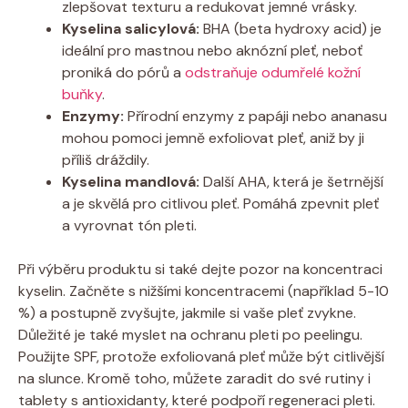
zlepšovat texturu a redukovat jemné ⁤vrásky.
Kyselina ‌salicylová:
​BHA (beta hydroxy acid) ⁤je
ideální pro mastnou nebo aknózní ⁤pleť, neboť
proniká do pórů‌ a
odstraňuje odumřelé kožní
buňky
.
Enzymy:
Přírodní enzymy z papáji nebo ananasu
mohou pomoci ⁤jemně exfoliovat ⁤pleť,⁤ aniž by ji‌
příliš dráždily.
Kyselina mandlová:
Další AHA, která‍ je šetrnější
a je skvělá pro citlivou pleť. Pomáhá zpevnit pleť
a⁤ vyrovnat tón pleti.
Při výběru produktu si také dejte pozor na koncentraci
kyselin. ​Začněte s⁤ nižšími koncentracemi (například 5-10
%) a postupně⁢ zvyšujte, jakmile si vaše pleť zvykne.
Důležité je také myslet na ochranu pleti po‌ peelingu.
Použijte SPF, protože exfoliovaná pleť ​může⁤ být citlivější
na slunce. Kromě toho, můžete zaradit do své rutiny i
tablety ⁣s antioxidanty, které podpoří regeneraci⁢ pleti.