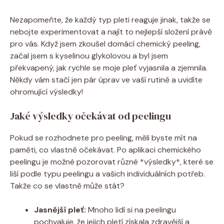
Nezapomeňte, že každý typ pleti reaguje jinak, takže se
nebojte experimentovat a⁤ najít to ⁤nejlepší složení právě
pro ‍vás. Když jsem zkoušel domácí chemický‌ peeling,
začal‌ jsem s​ kyselinou glykolovou ⁢a byl jsem
překvapený, ⁣jak⁣ rychle se moje pleť vyjasnila a zjemnila. ​
Někdy ‍vám stačí ⁣jen ​pár úprav⁤ ve vaší rutině a uvidíte
ohromující⁤ výsledky!
Jaké výsledky ⁣očekávat od​ peelingu
Pokud se rozhodnete​ pro peeling, měli ‌byste ​mít na
⁣paměti,‌ co‌ vlastně ⁢očekávat. Po aplikaci chemického
peelingu je možné pozorovat různé​ *výsledky*,⁢ které ⁤se
liší podle typu peelingu a vašich individuálních potřeb.
Takže co se vlastně může stát?
Jasnější pleť:
Mnoho ‍lidí si na‍ peelingu
pochvaluje, že⁤ jejich ‌pletí získala zdravější a