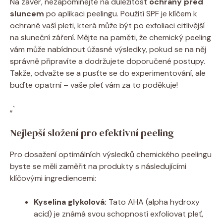
Na závěr,⁢ nezapomínejte na důležitost
ochrany před
sluncem
po aplikaci peelingu. Použití ​SPF je klíčem k
ochraně vaší pleti,‍ která může být po exfoliaci ⁤citlivější
na‍ sluneční záření. ⁤Mějte na paměti, že chemický peeling‌
vám může nabídnout úžasné výsledky, pokud se‌ na něj⁤
správně připravíte a dodržujete doporučené postupy.
Takže, odvažte se a⁣ pusťte se ‌do⁢ experimentování, ale
buďte opatrní – vaše pleť vám za to poděkuje!
„`
Nejlepší složení pro efektivní peeling
Pro ‌dosažení‍ optimálních výsledků‍ chemického​ peelingu
byste se ⁣měli zaměřit na produkty s ⁢následujícími
klíčovými ingrediencemi:
Kyselina glykolová:
⁣Tato ⁣AHA (alpha⁤ hydroxy
acid) je známá svou schopností‍ exfoliovat pleť,