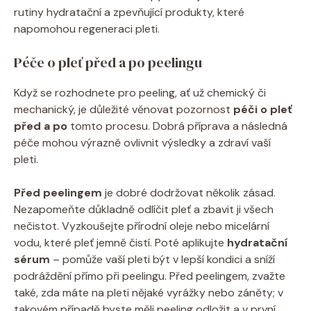
rutiny hydratační a zpevňující produkty, které
napomohou⁢ regeneraci⁢ pleti.
Péče o pleť před a po peelingu
Když se rozhodnete pro‌ peeling, ať už chemický či
mechanický, je ​důležité věnovat pozornost
péči o ⁣pleť
před a⁣ po
tomto ⁢procesu. Dobrá příprava ⁤a‍ následná
péče ⁣mohou ⁤výrazně⁢ ovlivnit ⁢výsledky a zdraví ‌vaší
pleti.
Před peelingem
je dobré dodržovat několik zásad.⁢
Nezapomeňte⁣ důkladně odlíčit pleť a zbavit⁤ ji všech​
nečistot. Vyzkoušejte ‍přírodní ​oleje nebo micelární
vodu, ⁢které pleť jemně čistí. Poté aplikujte‍
hydratační
sérum
– pomůže vaší pleti být‌ v ‍lepší kondici a sníží
podráždění přímo při peelingu. Před peelingem, zvažte
také, ⁢zda ⁢máte na pleti nějaké vyrážky ⁤nebo záněty;⁢ v
takovém případě byste měli peeling ⁣odložit a v první