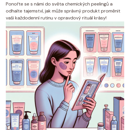
Ponořte se s námi​ do‌ světa chemických‍ peelingů ⁣a⁣
odhalte tajemství, jak ⁣může správný ⁣produkt proměnit
vaši každodenní rutinu v opravdový rituál krásy!