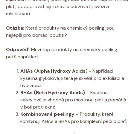
pleti, podporovat její zdraví ⁤a udržovat​ ji⁣ svěží a
mladistvou.
Otázka:
Které ​produkty na chemický peeling jsou‍
nejlepší ‌pro domácí použití?
Odpověď:
⁢Mezi ⁣top produkty na chemický peeling
patří například:
AHAs (Alpha Hydroxy Acids)
⁤- Například⁤
kyselina glykolová, která je skvělá pro‍ exfoliaci ⁣a ​
hydrataci.
BHAs (Beta Hydroxy Acids)
– Kyselina‌
salicylová je vhodná pro‍ mastnou⁢ pleť⁤ a ⁤pomáhá
v boji⁢ proti akné.
Kombinované peelingy
– Produkty, ⁤které
kombinují AHAs a⁢ BHAs pro‌ komplexní péči ⁣o‌ pleť.