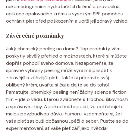
nekomedogenních hydratačních krémů a⁣ pravidelná​
aplikace opalovacího​ krému⁢ s​ vysokým SPF⁣ pomohou
⁣ochránit ‍pleť před poškozením a udrží její ‌zdravý vzhled.
Závěrečné⁤ poznámky
Jaký ⁢chemický peeling na doma? ⁣Top produkty‌ vám
poskytly skvělý přehled o možnostech, které ‌si můžete
dopřát pohodlí svého domova. Nezapomeňte, že
správně vybraný peeling může výrazně přispět k⁤
zdravější a zářivější ​pleti. Takže si připravte svůj ​
oblíbený krém, uvařte si čaj a dejte​ se do toho!
Pamatujte, chemický peeling není žádný science fiction
film – jde o vědu, ‍kterou zvládnete s trochou ​šikovnosti
a‌ správnými tipy. A pokud máte⁢ pocit, že potřebujete
⁢malou povzbudivou ⁣dávku ‍humoru, vzpomeňte si, že i
vaše pleť zaslouží⁤ občasnou „péči o​ sebe“. Pusťte se do
experimentování, ať‌ vaše pleť září jako ‌hvězda!