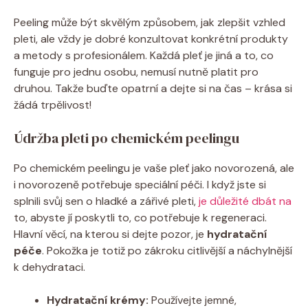
Peeling může být ​skvělým⁤ způsobem, ​jak ‌zlepšit vzhled
pleti, ale vždy je dobré ⁤konzultovat konkrétní produkty
a‌ metody s profesionálem.⁣ Každá pleť je jiná a to, co
funguje pro ‌jednu osobu, nemusí nutně platit pro
druhou. Takže buďte opatrní a dejte si na čas – krása si
žádá trpělivost!
Údržba pleti ⁤po⁢ chemickém peelingu
Po chemickém peelingu je vaše pleť jako novorozená, ale
i⁢ novorozeně ​potřebuje speciální​ péči. I když jste si
splnili svůj sen o hladké a zářivé pleti,
je důležité​ dbát na
to, abyste ​jí poskytli⁤ to, co potřebuje k regeneraci.⁤
Hlavní věcí, na ⁣kterou si ‌dejte pozor,⁣ je
hydratační
⁣péče
. Pokožka je totiž ⁢po zákroku ​citlivější⁢ a náchylnější
k ⁣dehydrataci.
Hydratační ​krémy:
Používejte jemné,