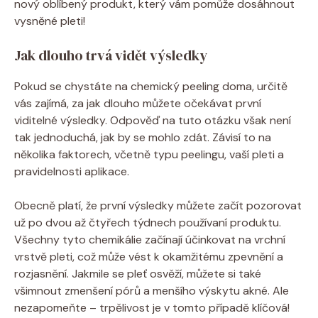
nový⁢ oblíbený produkt, který vám pomůže dosáhnout
‍vysněné pleti!
Jak‍ dlouho ‍trvá vidět⁤ výsledky
Pokud se ‍chystáte na chemický peeling doma, určitě
vás zajímá, za jak⁢ dlouho ​můžete očekávat první
viditelné výsledky. Odpověď na tuto otázku však není
⁤tak jednoduchá, jak by se⁤ mohlo zdát. Závisí ​to‌ na
několika ‍faktorech, včetně typu ⁤peelingu, vaší pleti a
pravidelnosti aplikace.
Obecně ⁢platí, ⁣že první výsledky můžete začít pozorovat
už ‍po ⁤dvou až čtyřech ‍týdnech ⁤používaní produktu.
Všechny ‍tyto chemikálie začínají účinkovat na​ vrchní
vrstvě pleti, což může ‌vést ‍k okamžitému​ zpevnění ‌a⁣
rozjasnění. Jakmile se ‌pleť osvěží, můžete si⁣ také
všimnout zmenšení pórů a menšího výskytu ‍akné. Ale
nezapomeňte – trpělivost je v tomto⁢ případě⁢ klíčová!