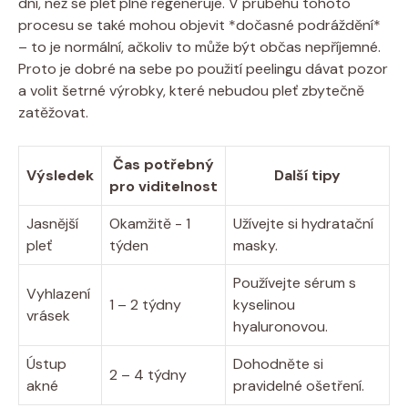
dní, než‍ se pleť plně regeneruje.‍ V​ průběhu tohoto
procesu⁣ se také mohou objevit *dočasné‌ podráždění*
‌– to⁢ je normální, ačkoliv to může ​být ‍občas nepříjemné.
Proto je dobré‌ na sebe‍ po použití‌ peelingu dávat pozor
a volit šetrné ⁤výrobky, které nebudou pleť zbytečně
zatěžovat.
Čas​ potřebný
Výsledek
Další ​tipy
pro viditelnost
Jasnější​
Okamžitě ⁢- 1
Užívejte si hydratační⁣
pleť
týden
masky.
Používejte sérum s
Vyhlazení
1​ – 2 týdny
kyselinou
vrásek
hyaluronovou.
Ústup
Dohodněte si
2 – 4 ⁤týdny
akné
pravidelné ošetření.