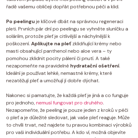
řadě vašemu obličeji dopřát potřebnou péči⁤ a klid.
Po peelingu
je klíčové dbát na ‌správnou regeneraci
⁣pleti. Prvních pár dní po peelingu se vyhněte sluníčku ⁢a
soláriím, ⁤protože ⁢pleť‌ je citlivější⁤ a ⁤náchylnější‍ k
poškození.
Aplikujte na pleť
⁢zklidňující krémy nebo⁤
masti obsahující panthenol⁣ nebo aloe‌ vera ⁣– ty
pomohou zklidnit pocity pálení či ⁢pnutí. A také
nezapomeňte na⁢ pravidelné
hydratační ošetření
.
Ideální ⁤je ​používat ‍lehké, nemastné ⁣krémy, které⁢
nezatěžují pleť a umožňují jí dobře dýchat.
Nakonec si pamatujte, že každá pleť je⁣ jiná a co funguje
⁢pro jednoho,
nemusí fungovat pro druhého
.
Nezapomeňte,‍ že peeling je⁢ pouze jeden ​z kroků⁢ v péči
o pleť ‌a je důležité sledovat, jak vaše pleť reaguje. ​Může
⁢to chvíli trvat, než najdete​ tu pravou kombinaci ⁤výrobků
pro vaši individuální⁢ potřebu. A kdo ví, možná objevíte