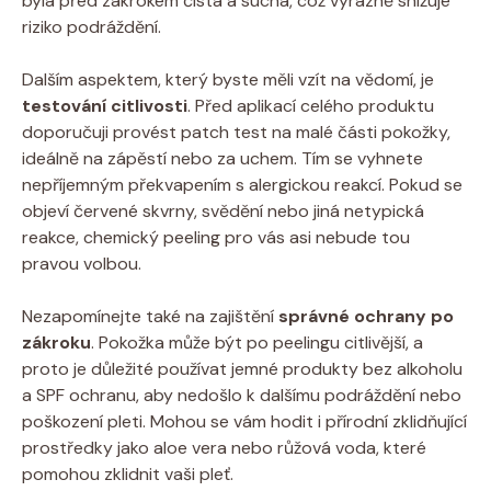
byla před ⁣zákrokem čistá a suchá, ⁤což​ výrazně snižuje
riziko podráždění.
Dalším aspektem, který byste měli ⁣vzít na vědomí, je
testování citlivosti
. Před ⁣aplikací celého​ produktu
doporučuji provést patch test na⁢ malé části ‍pokožky,
⁣ideálně na​ zápěstí nebo ⁣za uchem. Tím se vyhnete
nepříjemným​ překvapením‍ s alergickou reakcí. Pokud se ​
objeví‍ červené ​skvrny, svědění nebo jiná netypická
⁢reakce, chemický ⁤peeling pro ​vás asi nebude tou‌
pravou volbou.
Nezapomínejte také na zajištění
správné ochrany po‍
zákroku
.​ Pokožka může být po peelingu ‍citlivější, a
proto je důležité používat jemné‌ produkty bez‍ alkoholu
a⁤ SPF ‍ochranu, aby⁤ nedošlo ‌k ‌dalšímu ‌podráždění⁢ nebo
poškození pleti. Mohou se vám ‍hodit i přírodní zklidňující
prostředky jako⁤ aloe‍ vera nebo růžová voda, které
pomohou⁤ zklidnit​ vaši pleť.