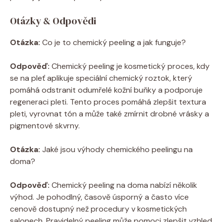
Otázky & Odpovědi
Otázka:
Co je to​ chemický peeling⁤ a jak funguje?
Odpověď:
Chemický⁤ peeling je‌ kosmetický⁢ proces, kdy​
se ‍na pleť aplikuje speciální chemický roztok, který
pomáhá odstranit ⁣odumřelé kožní buňky a podporuje
regeneraci pleti. Tento‌ proces pomáhá zlepšit ⁣textura
pleti, vyrovnat tón ⁤a může také zmírnit drobné⁢ vrásky a
pigmentové skvrny.
Otázka:
Jaké jsou výhody ⁢chemického⁢ peelingu na
doma?
Odpověď:
Chemický peeling na doma ‌nabízí několik
výhod. Je ​pohodlný, časově úsporný a často více
cenově dostupný než procedury ⁢v kosmetických
salonech. Pravidelný peeling může ⁤pomoci ⁣zlepšit⁢ vzhled