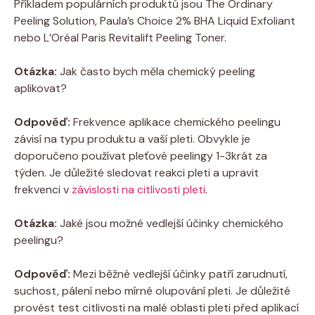
Příkladem populárních produktů jsou​ The Ordinary
Peeling Solution, Paula’s⁢ Choice 2%‍ BHA Liquid Exfoliant
nebo L’Oréal Paris Revitalift ​Peeling Toner.
Otázka:
Jak ⁢často bych měla chemický peeling​
aplikovat?
Odpověď:
Frekvence aplikace chemického peelingu
‍závisí na ⁤typu produktu‌ a vaší pleti. Obvykle je
doporučeno‌ používat pleťové peelingy 1-3krát ‍za
týden. Je důležité sledovat reakci pleti a ‍upravit
frekvenci⁤ v⁢
závislosti na citlivosti pleti
.
Otázka:
Jaké⁤ jsou možné vedlejší ⁣účinky ⁢chemického⁣
peelingu?
Odpověď:
Mezi běžné vedlejší účinky patří zarudnutí,
suchost, pálení nebo mírné olupování pleti. Je‌ důležité
provést test citlivosti ‌na⁣ malé ⁤oblasti pleti ⁢před ‍aplikací