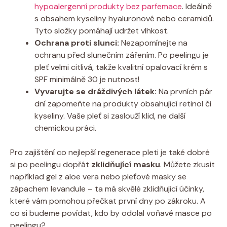
hypoalergenní produkty bez parfemace
.⁤ Ideálně
s obsahem kyseliny hyaluronové‍ nebo ceramidů. ​
Tyto složky​ pomáhají udržet⁣ vlhkost.
Ochrana proti slunci:
Nezapomínejte ⁣na
ochranu před‌ slunečním ⁤zářením. Po‌ peelingu je
pleť⁤ velmi citlivá, takže kvalitní opalovací krém ⁣s
SPF minimálně 30 ‍je nutnost!
Vyvarujte‍ se‌ dráždivých látek:
Na prvních pár
dní zapomeňte na produkty obsahující retinol či
kyseliny. Vaše pleť​ si​ zaslouží klid, ⁤ne⁢ další
chemickou ⁣práci.
Pro zajištění​ co‌ nejlepší regenerace pleti ⁤je také dobré
‍si po peelingu‍ dopřát
zklidňující masku
. Můžete zkusit​
například gel z aloe vera nebo pleťové masky se⁢
zápachem levandule – ​ta‍ má skvělé ⁤zklidňující ‍účinky,
které‍ vám pomohou přečkat ⁢první dny po zákroku. A
co si ⁢budeme⁤ povídat, kdo by⁣ odolal voňavé masce po
‍peelingu?