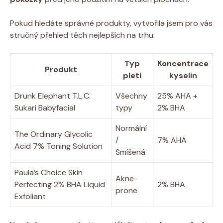
Pokud hledáte správné produkty, vytvořila jsem pro vás
‍stručný přehled těch‍ nejlepších na trhu:
Typ⁤
Koncentrace
Produkt
pleti
kyselin
Drunk Elephant T.L.C.
Všechny⁣
25% AHA‌ +
Sukari⁢ Babyfacial
typy
2% BHA
Normální
The Ordinary Glycolic⁤
/
7% AHA
Acid 7% Toning Solution
Smíšená
Paula’s Choice Skin
Akne-
Perfecting 2% ‌BHA ⁤Liquid
2% BHA
prone
⁢Exfoliant