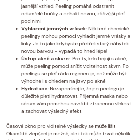
jasnější⁢ vzhled. Peeling⁤ pomáhá ⁢odstranit
odumřelé buňky⁤ a odhalit novou,​ zářivější ​pleť
⁢pod ​nimi.
Vyhlazení jemných vrásek:
⁣Některé ⁤chemické
peelingy mohou⁢ pomoci⁣ vyhladit jemné vrásky a
linky.​ Je to jako kdybyste přetřeli starý nábytek
⁣novou barvou –‌ vypadá to hned lépe!
Ústup akné a skvrn:
⁢ Pro ty, ‍kdo bojují s akné,
‌může​ peeling ⁢pomoci snížit viditelnost⁣ skvrn. Po
peelingu se‌ pleť ráda regeneruje, což může být ​
výhodné i s ohledem ‍na⁣ jizvy po akné.
Hydratace:
Nezapomínejte,‌ že po peelingu je
důležité⁣ pletí hydratovat. Příjemná maska nebo‌
sérum ⁣vám pomohou navrátit ztracenou vlhkost
‌a zachovat výsledný ⁣efekt.
Časové okno pro viditelné výsledky se ⁤může⁣ lišit.
⁣Okamžité zlepšení je možné, ale i‌ tak může trvat ​několik