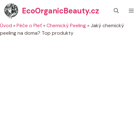
Přeskočit
EcoOrganicBeauty.cz
M
na
obsah
Úvod
»
Péče o Pleť
»
Chemický Peeling
»
Jaký chemický
peeling na doma? Top produkty