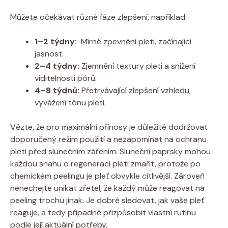
Můžete očekávat různé fáze zlepšení, například:
1–2 ​týdny:
‍ Mírné zpevnění pleti,⁢ začínající
jasnost.
2–4 týdny:
Zjemnění textury pleti ⁢a snížení
viditelnosti pórů.
4–8 týdnů:
Přetrvávající zlepšení vzhledu,⁣
vyvážení tónu ⁣pleti.
Vězte, že pro‌ maximální přínosy je důležité dodržovat
doporučený režim použití a⁤ nezapomínat ‍na ochranu
pleti ⁣před‌ slunečním zářením. Sluneční ⁣paprsky mohou
‍každou ⁣snahu o ‍regeneraci pleti ⁤zmařit,‍ protože⁣ po⁣
chemickém peelingu je pleť​ obvykle⁣ citlivější. Zároveň​
nenechejte unikat zřetel, že každý může reagovat na‍
peeling trochu jinak.‌ Je dobré sledovat, ⁣jak vaše pleť‌
reaguje, a tedy‌ případně přizpůsobit vlastní rutinu
podle její‍ aktuální potřeby.