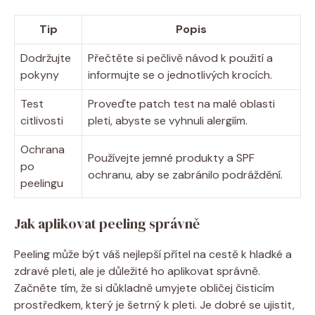
Tip
Popis
Dodržujte
Přečtěte si pečlivě návod k použití ‌a
pokyny
informujte se o jednotlivých ‌krocích.
Test
Proveďte patch test na malé oblasti
⁤citlivosti
pleti, abyste se vyhnuli ⁣alergiím.
Ochrana
Používejte jemné produkty a SPF
po
ochranu, aby se zabránilo podráždění.
peelingu
Jak aplikovat peeling⁤ správně
Peeling může⁤ být váš nejlepší‍ přítel na cestě k hladké a
zdravé pleti,‍ ale je důležité ho aplikovat správně.
Začněte tím, že si důkladně umyjete​ obličej ​čisticím
⁣prostředkem, který ⁣je šetrný ‌k pleti. Je dobré se ‌ujistit,