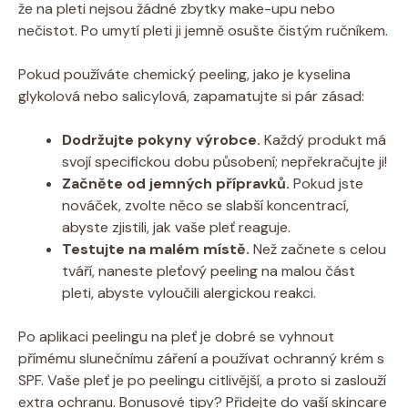
že na pleti nejsou žádné ‍zbytky make-upu nebo
nečistot.⁢ Po⁤ umytí pleti ji jemně osušte čistým ručníkem.
Pokud používáte chemický ⁣peeling, jako je kyselina
glykolová ⁤nebo salicylová,‍ zapamatujte​ si pár zásad:
Dodržujte⁤ pokyny výrobce.
Každý ‌produkt‌ má
svojí ⁤specifickou ‍dobu působení; nepřekračujte‌ ji!
Začněte⁣ od​ jemných‌ přípravků.
Pokud jste
nováček, zvolte ⁤něco se⁤ slabší⁣ koncentrací,
abyste zjistili,⁤ jak vaše pleť reaguje.
Testujte na malém⁤ místě.
Než začnete s celou‍
tváří, ‌naneste pleťový ⁤peeling na malou část
pleti, ⁢abyste vyloučili alergickou reakci.
Po aplikaci peelingu na ​pleť je dobré se​ vyhnout
přímému slunečnímu ​záření a používat ochranný ⁢krém s
SPF. Vaše ⁣pleť ‍je‌ po peelingu ​citlivější, a‍ proto si​ zaslouží
extra ochranu. Bonusové tipy? Přidejte do vaší ​skincare