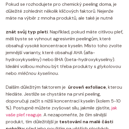
Pokud se rozhodujete pro chemický peeling doma, je
důležité zohlednit‍ několik klíčových faktorů. Nejenže‌
máte ⁢na výběr z mnoha produktů, ale také je nutné
znát‌ svůj typ pleti
. Například, pokud máte‌ citlivou pleť,
⁢měli byste⁤ se‍ vyhnout agresivním peelingům, které
obsahují ⁤vysoké koncentrace⁣ kyselin. ‍Místo toho zvolte
jemnější varianty, které obsahují AHA (alfa-
hydroxykyseliny)⁣ nebo BHA (beta-hydroxykyseliny).
Ideální volbou mohou být třeba produkty s
glykolovou
‍nebo
mléčnou kyselinou
.
Dalším důležitým⁢ faktorem ⁢je ⁣
úroveň exfoliace
,​ kterou
hledáte. Jestliže se ⁤chystáte na⁢ první peeling,
doporučuji začít s ‌nižší koncentrací kyselin (kolem 5-10
%). Postupně můžete ⁢zvyšovat⁣ sílu, jakmile zjistíte,
jak
vaše ‍pleť reaguje
. A⁣ nezapomeňte, že čím‌ silnější
produkt, tím‌ důležitější ‌je​
testování‍ na ​malé ⁢části
pokožky
před jeho použitím ​na větších plochách.