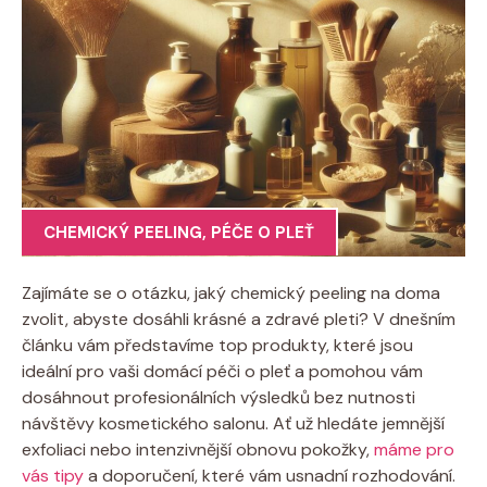
CHEMICKÝ PEELING
,
PÉČE O PLEŤ
Zajímáte ⁢se o otázku, ⁤jaký⁢ chemický⁢ peeling na doma
zvolit,‍ abyste dosáhli krásné​ a‍ zdravé pleti? V dnešním
článku‍ vám představíme top⁤ produkty, které ​jsou
ideální pro vaši‍ domácí péči o pleť a​ pomohou vám
dosáhnout profesionálních‌ výsledků bez⁢ nutnosti​
návštěvy kosmetického salonu. Ať už ‌hledáte jemnější
exfoliaci nebo intenzivnější ⁣obnovu pokožky,‌
máme pro
vás tipy
a ‌doporučení, ​které⁢ vám usnadní rozhodování.