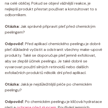
na ​celé⁤ obličej.‌ Pokud se objeví vážnější reakce, je
nejlepší produkt přestat používat a konzultovat to s
odborníkem.
Otázka:
Jak správně připravit ​pleť před chemickým
peelingem?
Odpověď:
Před aplikací chemického ⁢peelingu‌ je​ dobré
pleť‌ důkladně vyčistit a odstranit⁤ všechny make-upové
produkty. Také‌ se doporučuje⁢ pleť jemně exfoliovat,
aby se​ zlepšil účinek peelingu. Je také dobré se
vyvarovat použití silných retinoidů⁢ nebo dalších
exfoliačních produktů několik dní před⁤ aplikací.
Otázka:
Jaká je nejdůležitější péče ⁢po chemickém
peelingu?
Odpověď:
Po chemickém ⁤peelingu je ⁢klíčová hydratace​
pleti⁤ a​
ochrana před sluncem
. Používání jemných,