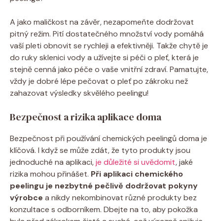
A jako ​maličkost⁣ na závěr,⁣ nezapomeňte‌ dodržovat
pitný režim. ‌Pití dostatečného množství vody‍ pomáhá
vaší pleti obnovit se⁤ rychleji a ⁤efektivněji. ‍Takže chytě je
do ruky sklenici vody a užívejte⁢ si⁢ péči o⁤ pleť, která je
stejně‍ cenná jako‍ péče o vaše ⁢vnitřní zdraví. Pamatujte,
⁢vždy⁤ je ⁣dobré lépe pečovat o pleť‌ po zákroku než
zahazovat výsledky skvělého peelingu!
Bezpečnost‌ a rizika aplikace doma
Bezpečnost při ⁢používání chemických peelingů​ doma je
klíčová. I když ⁣se může zdát, ​že tyto ‌produkty jsou‌
jednoduché na ‍aplikaci,
je důležité si ⁢uvědomit
, jaké
‌rizika mohou přinášet.
Při⁣ aplikaci chemického
peelingu ‌je nezbytné pečlivě dodržovat pokyny⁢
výrobce
a​ nikdy⁤ nekombinovat různé produkty bez
konzultace s odborníkem.⁢ Dbejte na to, aby pokožka