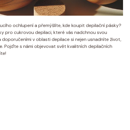
oucího ochlupení a přemýšlíte, kde koupit depilační pásky?
ky pro cukrovou depilaci, které vás nadchnou svou
a doporučeními v oblasti depilace si nejen usnadníte život,
te. Pojďte s námi objevovat svět kvalitních depilačních
te!