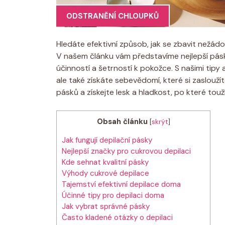
ODSTRANĚNÍ CHLOUPKŮ
Hledáte efektivní způsob, jak se zbavit nežád
V našem článku vám představíme nejlepší pás
účinností a šetrností k pokožce. S našimi tipy 
ale také získáte sebevědomí, které si zaslouží
pásků a získejte lesk a hladkost, po které touží
Obsah článku
[
skrýt
]
Jak fungují depilační pásky
Nejlepší značky pro cukrovou depilaci
Kde sehnat kvalitní pásky
Výhody cukrové depilace
Tajemství efektivní depilace doma
Účinné tipy pro depilaci doma
Jak vybrat správné pásky
Často kladené otázky o depilaci