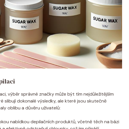
ilaci
ci, výběr správné značky může být tím nejdůležitějším
 slibují dokonalé výsledky, ale které jsou skutečně
aly oblibu a důvěru uživatelů:
okou nabídkou depilačních produktů, včetně těch na bázi
 a efektivně odstraňují chloupky, což jim přináší