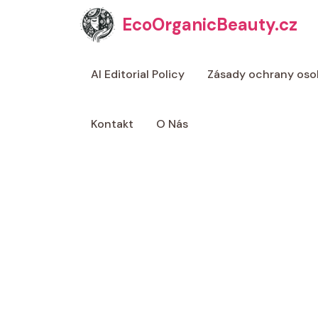
Přeskočit
EcoOrganicBeauty.cz
na
obsah
AI Editorial Policy
Zásady ochrany oso
Kontakt
O Nás