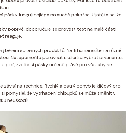
je dobré provést exfoliaci pokožky. Pomůže to odstranit
ikaci.
í pásky fungují nejlépe na suché pokožce. Ujistěte se, že
ky poprvé, doporučuje se provést test na malé části
leť reaguje.
s výběrem správných produktů. Na trhu narazíte na různé
tou. Nezapomeňte porovnat složení a vybrat si variantu,
u pleť, zvolte si pásky určené právě pro vás, aby se
e závisí na technice. Rychlý a ostrý pohyb je klíčový pro
by si pomyslel, že vytrhacení chloupků se může změnit v
nku neuškodí!