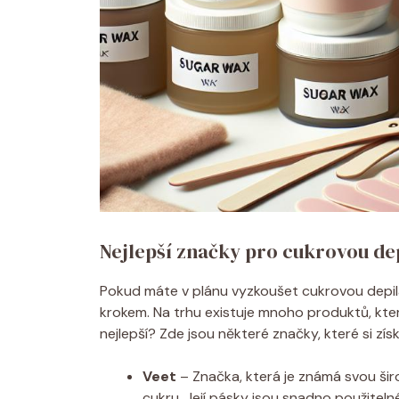
Nejlepší značky pro cukrovou dep
Pokud máte v plánu vyzkoušet cukrovou depila
krokem. Na trhu existuje mnoho produktů, které
nejlepší? Zde jsou některé značky, které si získ
Veet
– Značka, která je známá svou šir
cukru. Její pásky jsou snadno použitelné