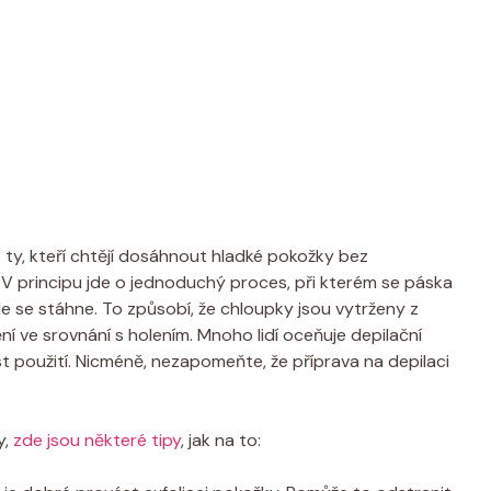
ty, kteří chtějí dosáhnout hladké pokožky bez
 V principu jde o jednoduchý proces, při kterém se páska
hle se stáhne. To způsobí, že chloupky jsou vytrženy z
ění ve srovnání s holením. Mnoho lidí oceňuje depilační
t použití. Nicméně, nezapomeňte, že příprava na depilaci
y,
zde jsou některé tipy
, jak na to: