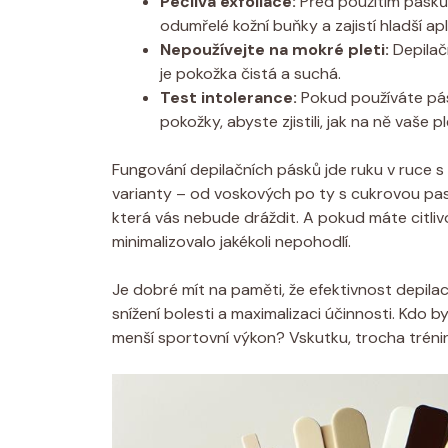
Pečlivá exfoliace:
Před použitím pásků 
odumřelé kožní buňky a zajistí hladší apl
Nepoužívejte na mokré pleti:
Depilačn
je pokožka čistá a suchá.
Test intolerance:
Pokud používáte pás
pokožky, abyste zjistili, jak na ně vaše p
Fungování depilačních pásků jde ruku v ruce 
varianty – od voskových po ty s cukrovou pas
která vás nebude dráždit. A pokud máte citlivo
minimalizovalo jakékoli nepohodlí.
Je dobré mít na paměti, že efektivnost depilac
snížení bolesti a maximalizaci účinnosti. Kdo 
menší sportovní výkon? Vskutku, trocha tréni