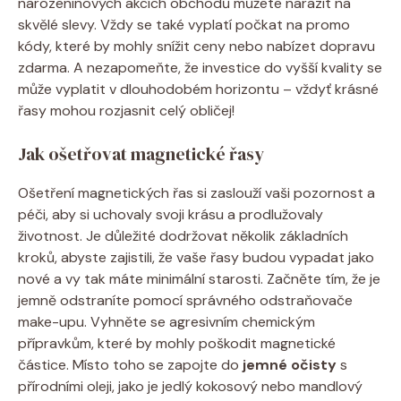
narozeninových akcích obchodů můžete narazit na
skvělé slevy. Vždy se také vyplatí počkat na promo
kódy, které by mohly snížit ceny nebo nabízet dopravu
zdarma. A nezapomeňte, že investice do vyšší kvality se
může vyplatit v dlouhodobém horizontu – vždyť krásné
řasy mohou rozjasnit celý obličej!
Jak ošetřovat magnetické řasy
Ošetření magnetických řas si zaslouží vaši pozornost a
péči, aby si uchovaly svoji krásu a prodlužovaly
životnost. Je důležité dodržovat několik základních
kroků, abyste zajistili, že vaše řasy budou vypadat jako
nové a vy tak máte minimální starosti. Začněte tím, že je
jemně odstraníte pomocí správného odstraňovače
make-upu. Vyhněte se agresivním chemickým
přípravkům, které by mohly poškodit magnetické
částice. Místo toho se zapojte do
jemné očisty
s
přírodními oleji, jako je jedlý kokosový nebo mandlový