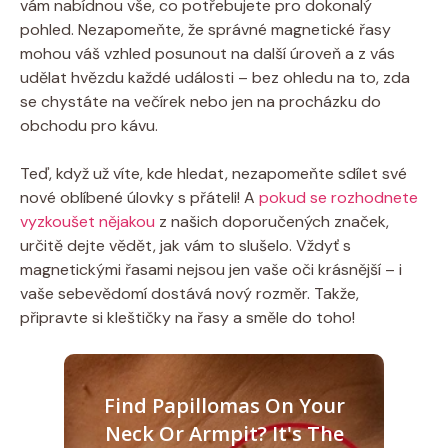
vám nabídnou vše, co potřebujete pro dokonalý
pohled. Nezapomeňte, že správné magnetické řasy
mohou váš vzhled posunout na další úroveň a z vás
udělat hvězdu každé události – bez ohledu na to, zda
se chystáte na večírek nebo jen na procházku do
obchodu pro kávu.
Teď, když už víte, kde hledat, nezapomeňte sdílet své
nové oblíbené úlovky s přáteli! A
pokud se rozhodnete
vyzkoušet nějakou
z našich doporučených značek,
určitě dejte vědět, jak vám to slušelo. Vždyť s
magnetickými řasami nejsou jen vaše oči krásnější – i
vaše sebevědomí dostává nový rozměr. Takže,
připravte si kleštičky na řasy a směle do toho!
Find Papillomas On Your
Neck Or Armpit? It's The