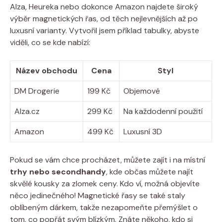
Alza, Heureka nebo dokonce Amazon najdete široký
výběr magnetických řas, od těch nejlevnějších až po
luxusní varianty. Vytvořil jsem příklad tabulky, abyste
viděli, co se kde nabízí:
Název obchodu
Cena
Styl
DM Drogerie
199 Kč
Objemové
Alza.cz
299 Kč
Na každodenní použití
Amazon
499 Kč
Luxusní 3D
Pokud se vám chce procházet, můžete zajít i na místní
trhy nebo secondhandy
, kde občas můžete najít
skvělé kousky za zlomek ceny. Kdo ví, možná objevíte
něco jedinečného! Magnetické řasy se také staly
oblíbeným dárkem, takže nezapomeňte přemýšlet o
tom, co popřát svým blízkým. Znáte někoho, kdo si