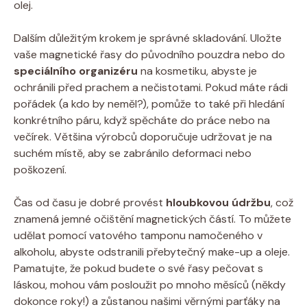
olej.
Dalším důležitým krokem je správné skladování. Uložte
vaše magnetické řasy do původního pouzdra nebo do
speciálního organizéru
na kosmetiku, abyste je
ochránili před prachem a nečistotami. Pokud máte rádi
pořádek (a kdo by neměl?), pomůže to také při hledání
konkrétního páru, když spěcháte do práce nebo na
večírek. Většina výrobců doporučuje udržovat je na
suchém místě, aby se zabránilo deformaci nebo
poškození.
Čas od času je dobré provést
hloubkovou údržbu
, což
znamená jemné očištění magnetických částí. To můžete
udělat pomocí vatového tamponu namočeného v
alkoholu, abyste odstranili přebytečný make-up a oleje.
Pamatujte, že pokud budete o své řasy pečovat s
láskou, mohou vám posloužit po mnoho měsíců (někdy
dokonce roky!) a zůstanou našimi věrnými parťáky na