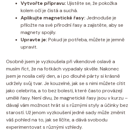
Vytvořte přípravu:
Ujistěte se, že pokožka
kolem očí je čistá a suchá.
Aplikujte magnetické řasy:
Jednoduše je
přiložte na své přírodní řasy a zajistěte, aby se
magnety spojily.
Upravte je:
Pokud je potřeba, můžete je jemně
upravit.
Osobně jsem je vyzkoušela při víkendové oslavě a
musím říct, že na fotkách vypadaly skvěle. Nakonec
jsem je nosila celý den, a i po dlouhé párty si krásně
udržely svůj tvar. Je kouzelné, jak se s nimi můžete cítit
jako celebrita, a to bez bolesti, které často provázejí
umělé řasy. Není divu, že magnetické řasy jsou v kurzu –
dávají vám možnost hrát si s různými styly a účinky bez
starostí. Už jenom vyzkoušení jedné sady může změnit
váš pohled na to, jak se líčíte, a dává svobodu
experimentovat s různými vzhledy.