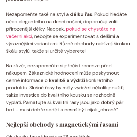
Nezapomeňte také na styl a
délku řas
. Pokud hledáte
něco elegantního na denní nošení, doporučuji volit
přirozenější délky. Naopak,
pokud se chystáte na
večerní akci
, nebojte se experimentovat s delšími a
výraznějšími variantami. Různé obchody nabízejí širokou
škálu stylů, takže si určitě vyberete!
Na závěr, nezapomeňte si přečíst recenze před
nákupem. Zákaznické hodnocení může poskytnout
cenné informace o
kvalitě a výdrži
konkrétního
produktu. Slušné řasy by měly vydržet několik použití,
takže investice do kvalitního kousku se rozhodně
vyplatí. Pamatujte si, kvalitní řasy jsou jako dobrý pár
bot – musí dobře sedět a nesmí být nijak „ohrané“.
Nejlepší obchody s magnetickými řasami