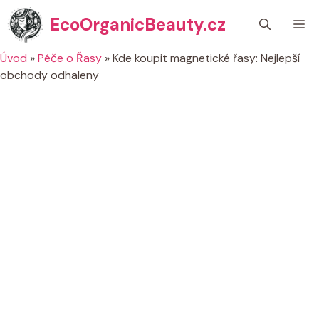
Přeskočit
EcoOrganicBeauty.cz
M
na
obsah
Úvod
»
Péče o Řasy
»
Kde koupit magnetické řasy: Nejlepší
obchody odhaleny