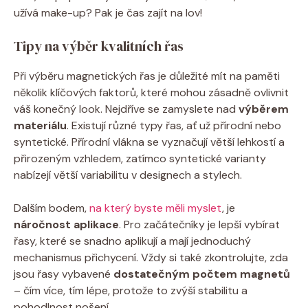
užívá make-up? Pak je čas zajít na lov!
Tipy na výběr kvalitních řas
Při výběru magnetických řas je důležité mít na paměti
několik klíčových faktorů, které mohou zásadně ovlivnit
váš konečný look. Nejdříve se zamyslete nad
výběrem
materiálu
. Existují různé typy řas, ať už přírodní nebo
syntetické. Přírodní vlákna se vyznačují větší lehkostí a
přirozeným vzhledem, zatímco syntetické varianty
nabízejí větší variabilitu v designech a stylech.
Dalším bodem,
na který byste měli myslet
, je
náročnost aplikace
. Pro začátečníky je lepší vybírat
řasy, které se snadno aplikují a mají jednoduchý
mechanismus přichycení. Vždy si také zkontrolujte, zda
jsou řasy vybavené
dostatečným počtem magnetů
– čím více, tím lépe, protože to zvýší stabilitu a
pohodlnost nošení.