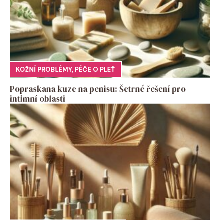
KOŽNÍ PROBLÉMY
,
PÉČE O PLEŤ
Popraskana kuze na penisu: Šetrné řešení pro
intimní oblasti