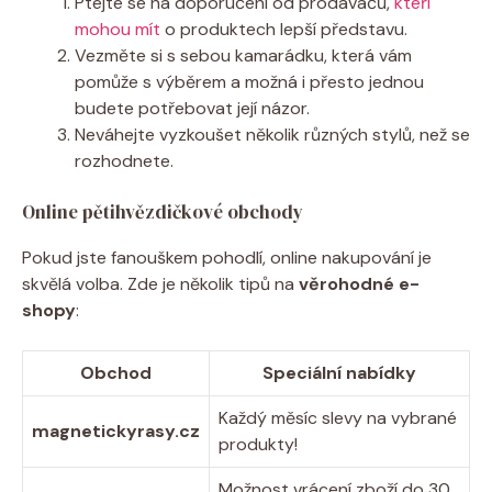
Ptejte se na doporučení od prodavačů,
kteří
mohou mít
o produktech lepší představu.
Vezměte si s sebou kamarádku, která vám
pomůže s výběrem a možná i přesto jednou
budete potřebovat její názor.
Neváhejte vyzkoušet několik různých stylů, než se
rozhodnete.
Online pětihvězdičkové obchody
Pokud jste fanouškem pohodlí, online nakupování je
skvělá volba. Zde je několik tipů na
věrohodné e-
shopy
:
Obchod
Speciální nabídky
Každý měsíc slevy na vybrané
magnetickyrasy.cz
produkty!
Možnost vrácení zboží do 30