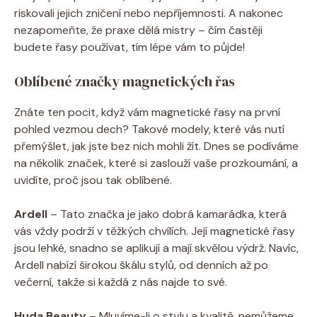
riskovali jejich zničení nebo nepříjemnosti. A nakonec
nezapomeňte, že praxe dělá mistry – čím častěji
budete řasy používat, tím lépe vám to půjde!
Oblíbené značky magnetických řas
Znáte ten pocit, když vám magnetické řasy na první
pohled vezmou dech? Takové modely, které vás nutí
přemýšlet, jak jste bez nich mohli žít. Dnes se podíváme
na několik značek, které si zaslouží vaše prozkoumání, a
uvidíte, proč jsou tak oblíbené.
Ardell
– Tato značka je jako dobrá kamarádka, která
vás vždy podrží v těžkých chvílích. Její magnetické řasy
jsou lehké, snadno se aplikují a mají skvělou výdrž. Navíc,
Ardell nabízí širokou škálu stylů, od denních až po
večerní, takže si každá z nás najde to své.
Huda Beauty
– Mluvíme-li o stylu a kvalitě, nemůžeme