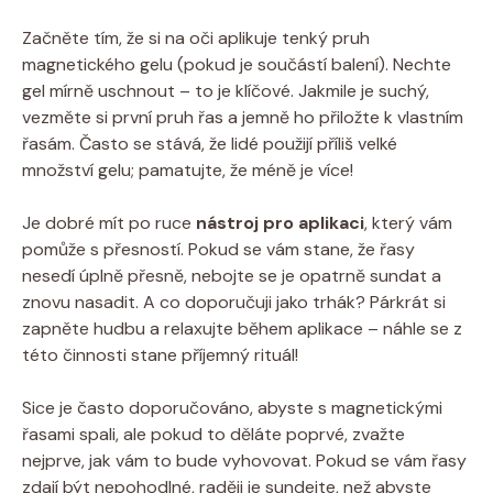
Začněte tím, že si na oči aplikuje tenký pruh
magnetického gelu (pokud je součástí balení). Nechte
gel mírně uschnout – to je klíčové. Jakmile je suchý,
vezměte si první pruh řas a jemně ho přiložte k vlastním
řasám. Často se stává, že lidé použijí příliš velké
množství gelu; pamatujte, že méně je více!
Je dobré mít po ruce
nástroj pro aplikaci
, který vám
pomůže s přesností. Pokud se vám stane, že řasy
nesedí úplně přesně, nebojte se je opatrně sundat a
znovu nasadit. A co doporučuji jako trhák? Párkrát si
zapněte hudbu a relaxujte během aplikace – náhle se z
této činnosti stane příjemný rituál!
Sice je často doporučováno, abyste s magnetickými
řasami spali, ale pokud to děláte poprvé, zvažte
nejprve, jak vám to bude vyhovovat. Pokud se vám řasy
zdají být nepohodlné, raději je sundejte, než abyste