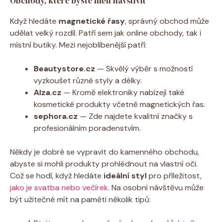
Obchody, které byste měli navštívit
Když hledáte
magnetické řasy
, správný obchod může
udělat velký rozdíl. Patří sem jak online obchody, tak i
místní butiky. Mezi nejoblíbenější patří:
Beautystore.cz
— Skvělý výběr s možností
vyzkoušet různé styly a délky.
Alza.cz
— Kromě elektroniky nabízejí také
kosmetické produkty včetně magnetických řas.
sephora.cz
— Zde najdete kvalitní značky s
profesionálním poradenstvím.
Někdy je dobré se vypravit do kamenného obchodu,
abyste si mohli produkty prohlédnout na vlastní oči.
Což se hodí, když hledáte
ideální styl
pro příležitost,
jako je svatba nebo večírek
. Na osobní návštěvu může
být užitečné mít na paměti několik tipů: