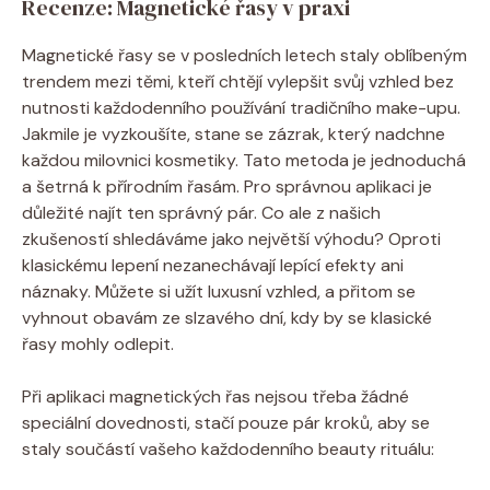
Recenze: Magnetické řasy v praxi
Magnetické řasy se v posledních letech staly oblíbeným
trendem mezi těmi, kteří chtějí vylepšit svůj vzhled bez
nutnosti každodenního používání tradičního make-upu.
Jakmile je vyzkoušíte, stane se zázrak, který nadchne
každou milovnici kosmetiky. Tato metoda je jednoduchá
a šetrná k přírodním řasám. Pro správnou aplikaci je
důležité najít ten správný pár. Co ale z našich
zkušeností shledáváme jako největší výhodu? Oproti
klasickému lepení nezanechávají lepící efekty ani
náznaky. Můžete si užít luxusní vzhled, a přitom se
vyhnout obavám ze slzavého dní, kdy by se klasické
řasy mohly odlepit.
Při aplikaci magnetických řas nejsou třeba žádné
speciální dovednosti, stačí pouze pár kroků, aby se
staly součástí vašeho každodenního beauty rituálu: