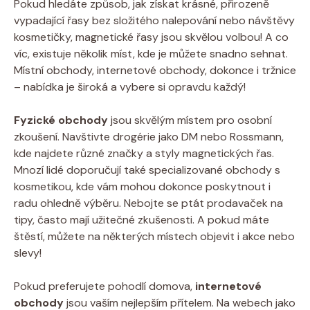
Pokud hledáte způsob, jak získat krásné, přirozeně
vypadající řasy bez složitého nalepování nebo návštěvy
kosmetičky, magnetické řasy jsou skvělou volbou! A co
víc, existuje několik míst, kde je můžete snadno sehnat.
Místní obchody, internetové obchody, dokonce i tržnice
– nabídka je široká a vybere si opravdu každý!
Fyzické obchody
jsou skvělým místem pro osobní
zkoušení. Navštivte drogérie jako DM nebo Rossmann,
kde najdete různé značky a styly magnetických řas.
Mnozí lidé doporučují také specializované obchody s
kosmetikou, kde vám mohou dokonce poskytnout i
radu ohledně výběru. Nebojte se ptát prodavaček na
tipy, často mají užitečné zkušenosti. A pokud máte
štěstí, můžete na některých místech objevit i akce nebo
slevy!
Pokud preferujete pohodlí domova,
internetové
obchody
jsou vaším nejlepším přítelem. Na webech jako