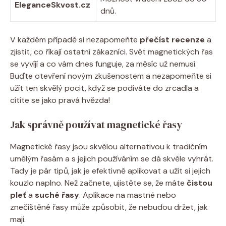
EleganceSkvost.cz
dnů.
V každém případě si nezapomeňte
přečíst recenze
a
zjistit, co říkají ostatní zákazníci. Svět magnetických řas
se vyvíjí a co vám dnes funguje, za měsíc už nemusí.
Buďte otevření novým zkušenostem a nezapomeňte si
užít ten skvělý pocit, když se podíváte do zrcadla a
cítíte se jako pravá hvězda!
Jak správně používat magnetické řasy
Magnetické řasy jsou skvělou alternativou k tradičním
umělým řasám a s jejich používáním se dá skvěle vyhrát.
Tady je pár tipů, jak je efektivně aplikovat a užít si jejich
kouzlo naplno. Než začnete, ujistěte se, že máte
čistou
pleť
a
suché řasy
. Aplikace na mastné nebo
znečištěné řasy může způsobit, že nebudou držet, jak
mají.