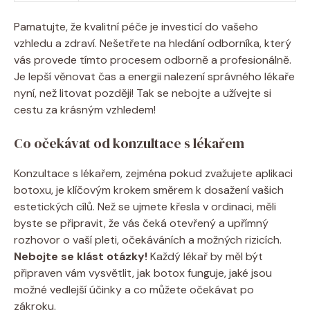
Pamatujte, že kvalitní péče je investicí do vašeho
vzhledu a zdraví. Nešetřete na hledání odborníka, který
vás provede tímto procesem odborně a profesionálně.
Je lepší věnovat čas a energii nalezení správného lékaře
nyní, než litovat později! Tak se nebojte a užívejte si
cestu za krásným vzhledem!
Co očekávat od konzultace s lékařem
Konzultace s lékařem, zejména pokud zvažujete aplikaci
botoxu, je klíčovým krokem směrem k dosažení vašich
estetických cílů. Než se ujmete křesla v ordinaci, měli
byste se připravit, že vás čeká otevřený a upřímný
rozhovor o vaší pleti, očekáváních a možných rizicích.
Nebojte se klást otázky!
Každý lékař by měl být
připraven vám vysvětlit, jak botox funguje, jaké jsou
možné vedlejší účinky a co můžete očekávat po
zákroku.