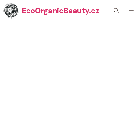
Přeskočit
EcoOrganicBeauty.cz
M
na
obsah