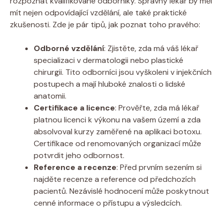
rozpoznat kvalifikované odborníky. Správný lékař by měl
mít nejen odpovídající vzdělání, ale také praktické
zkušenosti. Zde je pár tipů, jak poznat toho pravého:
Odborné vzdělání
: Zjistěte, zda má váš lékař
specializaci v dermatologii nebo plastické
chirurgii. Tito odborníci jsou vyškoleni v injekčních
postupech a mají hluboké znalosti o lidské
anatomii.
Certifikace a licence
: Prověřte, zda má lékař
platnou licenci k výkonu na vašem území a zda
absolvoval kurzy zaměřené na aplikaci botoxu.
Certifikace od renomovaných organizací může
potvrdit jeho odbornost.
Reference a recenze
: Před prvním sezením si
najděte recenze a reference od předchozích
pacientů. Nezávislé hodnocení může poskytnout
cenné informace o přístupu a výsledcích.