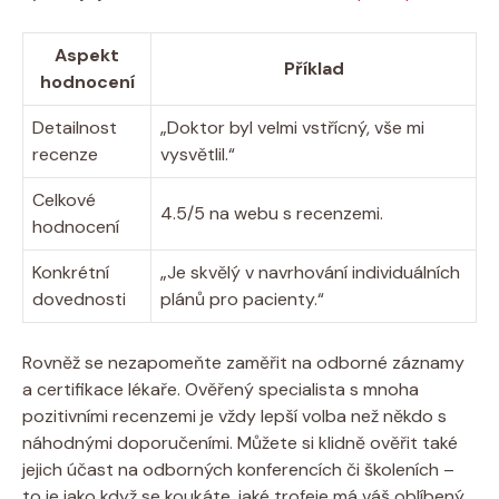
Aspekt
Příklad
hodnocení
Detailnost
„Doktor byl velmi vstřícný, vše mi
recenze
vysvětlil.“
Celkové
4.5/5 na webu s recenzemi.
hodnocení
Konkrétní
„Je skvělý v navrhování individuálních
dovednosti
plánů pro pacienty.“
Rovněž se nezapomeňte zaměřit na odborné záznamy
a certifikace lékaře. Ověřený specialista s mnoha
pozitivními recenzemi je vždy lepší volba než někdo s
náhodnými doporučeními. Můžete si klidně ověřit také
jejich účast na odborných konferencích či školeních –
to je jako když se koukáte, jaké trofeje má váš oblíbený