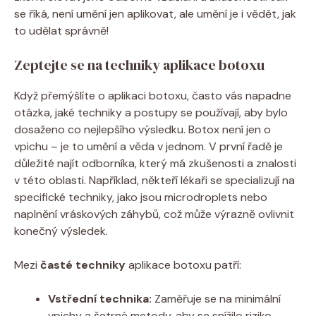
se říká, není umění jen aplikovat, ale umění je i vědět, jak
to udělat správně!
Zeptejte se na techniky aplikace botoxu
Když přemýšlíte o aplikaci botoxu, často vás napadne
otázka, jaké techniky a postupy se používají, aby bylo
dosaženo co nejlepšího výsledku. Botox není jen o
vpichu – je to umění a věda v jednom. V první řadě je
důležité najít odborníka, který má zkušenosti a znalosti
v této oblasti. Například, někteří lékaři se specializují na
specifické techniky, jako jsou microdroplets nebo
naplnění vráskových záhybů, což může výrazně ovlivnit
konečný výsledek.
Mezi
časté techniky
aplikace botoxu patří:
Vstřední technika:
Zaměřuje se na minimální
vpichy a šetrné metody, aby se snížilo riziko