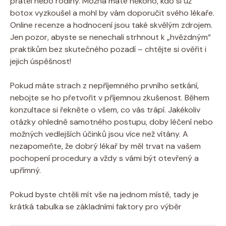
přátel nebo rodiny. Možná máte někoho, kdo si už
botox vyzkoušel a mohl by vám doporučit svého lékaře.
Online recenze a hodnocení jsou také skvělým zdrojem.
Jen pozor, abyste se nenechali strhnout k „hvězdným“
praktikům bez skutečného pozadí – chtějte si ověřit i
jejich úspěšnost!
Pokud máte strach z nepříjemného prvního setkání,
nebojte se ho přetvořit v příjemnou zkušenost. Během
konzultace si řekněte o všem, co vás trápí. Jakékoliv
otázky ohledně samotného postupu, doby léčení nebo
možných vedlejších účinků jsou více než vítány. A
nezapomeňte, že dobrý lékař by měl trvat na vašem
pochopení procedury a vždy s vámi být otevřený a
upřímný.
Pokud byste chtěli mít vše na jednom místě, tady je
krátká tabulka se základními faktory pro výběr