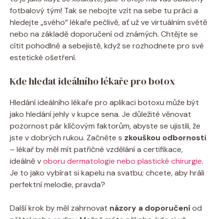
fotbalový tým! Tak se nebojte vzít na sebe tu práci a
hledejte „svého“ lékaře pečlivě, ať už ve virtuálním světě
nebo na základě doporučení od známých. Chtějte se
cítit pohodlně a sebejistě, když se rozhodnete pro své
estetické ošetření.
Kde hledat ideálního lékaře pro botox
Hledání ideálního lékaře pro aplikaci botoxu může být
jako hledání jehly v kupce sena. Je důležité věnovat
pozornost pár klíčovým faktorům, abyste se ujistili, že
jste v dobrých rukou. Začněte s
zkouškou odbornosti
– lékař by měl mít patřičné vzdělání a certifikace,
ideálně v
oboru dermatologie nebo plastické chirurgie
.
Je to jako vybírat si kapelu na svatbu; chcete, aby hráli
perfektní melodie, pravda?
Další krok by měl zahrnovat
názory a doporučení
od