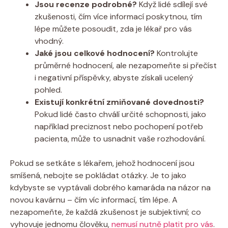
Jsou recenze podrobné?
Když lidé sdílejí své
zkušenosti, čím více informací poskytnou, tím
lépe můžete posoudit, zda je lékař pro vás
vhodný.
Jaké jsou celkové hodnocení?
Kontrolujte
průměrné hodnocení, ale nezapomeňte si přečíst
i negativní příspěvky, abyste získali ucelený
pohled.
Existují konkrétní zmiňované dovednosti?
Pokud lidé často chválí určité schopnosti, jako
například preciznost nebo pochopení potřeb
pacienta, může to usnadnit vaše rozhodování.
Pokud se setkáte s lékařem, jehož hodnocení jsou
smíšená, nebojte se pokládat otázky. Je to jako
kdybyste se vyptávali dobrého kamaráda na názor na
novou kavárnu – čím víc informací, tím lépe. A
nezapomeňte, že každá zkušenost je subjektivní; co
vyhovuje jednomu člověku,
nemusí nutně platit pro vás
.