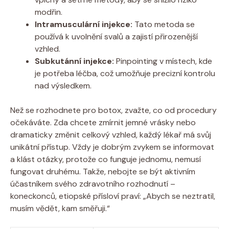
modřin.
Intramusculární injekce:
Tato metoda se
používá k uvolnění svalů a zajistí přirozenější
vzhled.
Subkutánní injekce:
Pinpointing v místech, kde
je potřeba léčba, což umožňuje precizní kontrolu
nad výsledkem.
Než se rozhodnete pro botox, zvažte, co od procedury
očekáváte. Zda chcete zmírnit jemné vrásky nebo
dramaticky změnit celkový vzhled, každý lékař má svůj
unikátní přístup. Vždy je dobrým zvykem se informovat
a klást otázky, protože co funguje jednomu, nemusí
fungovat druhému. Takže, nebojte se být aktivním
účastníkem svého zdravotního rozhodnutí –
koneckonců, etiopské přísloví praví: „Abych se neztratil,
musím vědět, kam směřuji.“