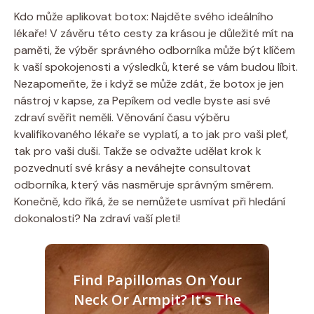
Kdo může aplikovat botox: Najděte svého ideálního
lékaře! V závěru této cesty za krásou je důležité mít na
paměti, že výběr správného odborníka může být klíčem
k vaší spokojenosti a výsledků, které se vám budou líbit.
Nezapomeňte, že i když se může zdát, že botox je jen
nástroj v kapse, za Pepíkem od vedle byste asi své
zdraví svěřit neměli. Věnování času výběru
kvalifikovaného lékaře se vyplatí, a to jak pro vaši pleť,
tak pro vaši duši. Takže se odvažte udělat krok k
pozvednutí své krásy a neváhejte consultovat
odborníka, který vás nasměruje správným směrem.
Konečně, kdo říká, že se nemůžete usmívat při hledání
dokonalosti? Na zdraví vaší pleti!
Find Papillomas On Your
Neck Or Armpit? It's The