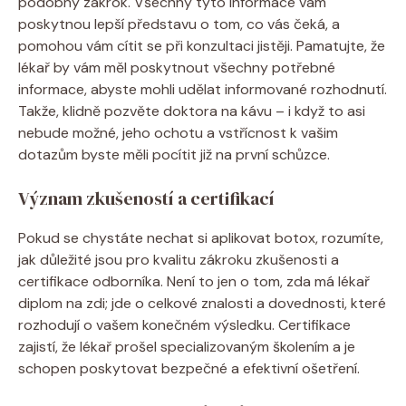
podobný zákrok. Všechny tyto informace vám
poskytnou lepší představu o tom, co vás čeká, a
pomohou vám cítit se při konzultaci jistěji. Pamatujte, že
lékař by vám měl poskytnout všechny potřebné
informace, abyste mohli udělat informované rozhodnutí.
Takže, klidně pozvěte doktora na kávu – i když to asi
nebude možné, jeho ochotu a vstřícnost k vašim
dotazům byste měli pocítit již na první schůzce.
Význam zkušeností a certifikací
Pokud se chystáte nechat si aplikovat botox, rozumíte,
jak důležité jsou pro kvalitu zákroku zkušenosti a
certifikace odborníka. Není to jen o tom, zda má lékař
diplom na zdi; jde o celkové znalosti a dovednosti, které
rozhodují o vašem konečném výsledku. Certifikace
zajistí, že lékař prošel specializovaným školením a je
schopen poskytovat bezpečné a efektivní ošetření.