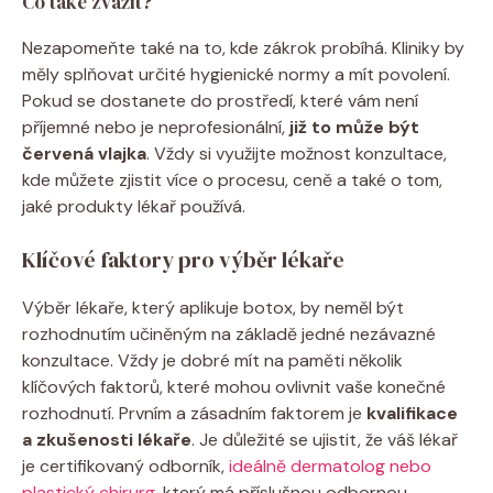
Co také zvážit?
Nezapomeňte také na to, kde zákrok probíhá. Kliniky by
měly splňovat určité hygienické normy a mít povolení.
Pokud se dostanete do prostředí, které vám není
příjemné nebo je neprofesionální,
již to může být
červená vlajka
. Vždy si využijte možnost konzultace,
kde můžete zjistit více o procesu, ceně a také o tom,
jaké produkty lékař používá.
Klíčové faktory pro výběr lékaře
Výběr lékaře, který aplikuje botox, by neměl být
rozhodnutím učiněným na základě jedné nezávazné
konzultace. Vždy je dobré mít na paměti několik
klíčových faktorů, které mohou ovlivnit vaše konečné
rozhodnutí. Prvním a zásadním faktorem je
kvalifikace
a zkušenosti lékaře
. Je důležité se ujistit, že váš lékař
je certifikovaný odborník,
ideálně dermatolog nebo
plastický chirurg
, který má příslušnou odbornou