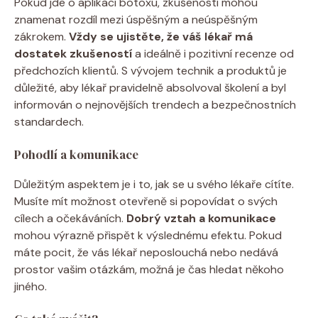
Pokud jde o aplikaci botoxu, zkušenosti mohou
znamenat rozdíl mezi úspěšným a neúspěšným
zákrokem.
Vždy se ujistěte, že váš lékař má
dostatek zkušeností
a ideálně i pozitivní recenze od
předchozích klientů. S vývojem technik a produktů je
důležité, aby lékař pravidelně absolvoval školení a byl
informován o nejnovějších trendech a bezpečnostních
standardech.
Pohodlí a komunikace
Důležitým aspektem je i to, jak se u svého lékaře cítíte.
Musíte mít možnost otevřeně si popovídat o svých
cílech a očekáváních.
Dobrý vztah a komunikace
mohou výrazně přispět k výslednému efektu. Pokud
máte pocit, že vás lékař neposlouchá nebo nedává
prostor vašim otázkám, možná je čas hledat někoho
jiného.