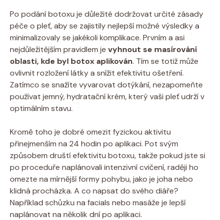
Po podání botoxu je důležité dodržovat určité zásady
péče o pleť, aby se zajistily nejlepší možné výsledky a
minimalizovaly se jakékoli komplikace. Prvním a asi
nejdůležitějším pravidlem je
vyhnout se masírování
oblasti, kde byl botox aplikován
. Tím se totiž může
ovlivnit rozložení látky a snížit efektivitu ošetření.
Zatímco se snažíte vyvarovat dotýkání, nezapomeňte
používat jemný, hydratační krém, který vaši pleť udrží v
optimálním stavu.
Kromě toho je dobré omezit fyzickou aktivitu
přinejmenším na 24 hodin po aplikaci. Pot svým
způsobem druští efektivitu botoxu, takže pokud jste si
po proceduře naplánovali intenzivní cvičení, raději ho
omezte na mírnější formy pohybu, jako je joha nebo
klidná procházka. A co napsat do svého diáře?
Například schůzku na facials nebo masáže je lepší
naplánovat na několik dní po aplikaci.