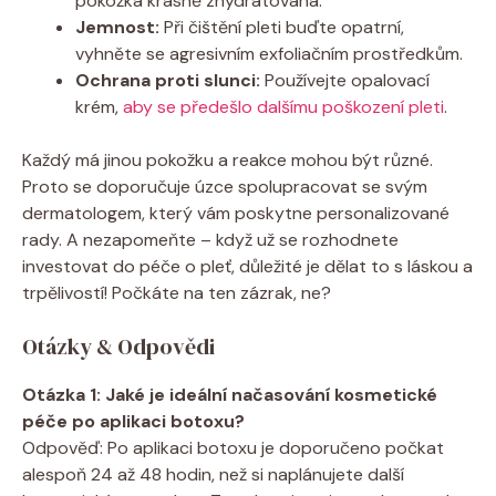
pokožka krásně zhydratovaná.
Jemnost:
Při čištění pleti buďte opatrní,
vyhněte se agresivním exfoliačním prostředkům.
Ochrana proti slunci:
Používejte opalovací
krém,
aby se předešlo dalšímu poškození pleti
.
Každý má jinou pokožku a reakce mohou být různé.
Proto se doporučuje úzce spolupracovat se svým
dermatologem, který vám poskytne personalizované
rady. A nezapomeňte – když už se rozhodnete
investovat do péče o pleť, důležité je dělat to s láskou a
trpělivostí! Počkáte na ten zázrak, ne?
Otázky & Odpovědi
Otázka 1: Jaké je ideální načasování kosmetické
péče po aplikaci botoxu?
Odpověď: Po aplikaci botoxu je doporučeno počkat
alespoň 24 až 48 hodin, než si naplánujete další