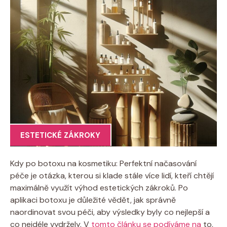
ESTETICKÉ ZÁKROKY
Kdy po botoxu na kosmetiku: Perfektní načasování
péče je otázka, kterou si klade stále více lidí, kteří chtějí
maximálně využít výhod estetických zákroků. Po
aplikaci botoxu je důležité vědět, jak správně
naordinovat svou péči, aby výsledky byly co nejlepší a
co nejdéle vydržely. V
tomto článku se podíváme na
to,