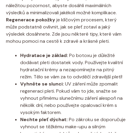
náležitou pozornost, abyste dosáhli maximálních
výsledků a minimalizovali jakékoli možné komplikace.
Regenerace pokožky
je klíčovým procesem, který
může podstatně ovlivnit, jak se pleť zotaví a jaký
výsledek dosáhnete. Zde jsou některé tipy, které vám
mohou pomoci na cestě k zdravé a krásné pleti.
Hydratace je základ:
Po botoxu je důležité
dodávat pleti dostatek vody. Používejte kvalitní
hydratační krémy a nezapomínejte na pitný
režim. Tělo se vám za to odvděčí zdravější pletí!
Vyhněte se slunci:
UV záření může zpomalit
regeneraci pleti. Pokud vám to jde, snažte se
vyhnout přímému slunečnímu záření alespoň na
několik dní, nebo používejte opalovací krém s
vysokým faktorem.
Nechte pleť dýchat:
Po zákroku se doporučuje
vyhnout se těžkému make-upu a silným