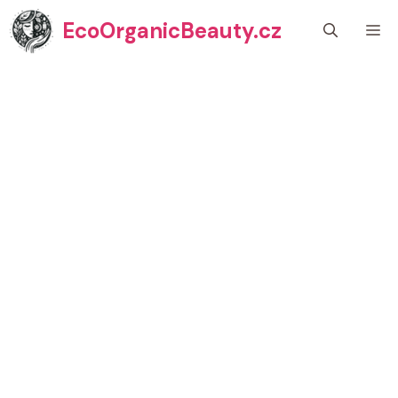
Přeskočit
EcoOrganicBeauty.cz
M
na
obsah