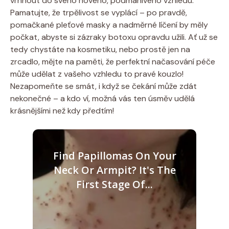
vrhnout do svého nového, podmanivého vzhledu.
Pamatujte, že trpělivost se vyplácí – po pravdě,
pomačkané pleťové masky a nadměrné líčení by měly
počkat, abyste si zázraky botoxu opravdu užili. Ať už se
tedy chystáte na kosmetiku, nebo prostě jen na
zrcadlo, mějte na paměti, že perfektní načasování péče
může udělat z vašeho vzhledu to pravé kouzlo!
Nezapomeňte se smát, i když se čekání může zdát
nekonečné – a kdo ví, možná vás ten úsměv udělá
krásnějšími než kdy předtím!
Find Papillomas On Your
Neck Or Armpit? It's The
First Stage Of...