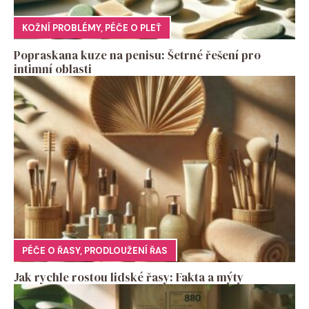
KOŽNÍ PROBLÉMY
,
PÉČE O PLEŤ
Popraskana kuze na penisu: Šetrné řešení pro
intimní oblasti
PÉČE O ŘASY
,
PRODLOUŽENÍ ŘAS
Jak rychle rostou lidské řasy: Fakta a mýty