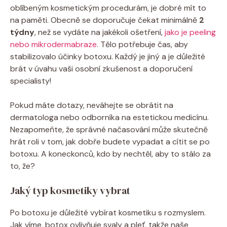
oblíbeným kosmetickým procedurám, je dobré mít to
na paměti. Obecně se doporučuje čekat minimálně
2
týdny
, než se vydáte na jakékoli ošetření,
jako je peeling
nebo mikrodermabraze
. Tělo potřebuje čas, aby
stabilizovalo účinky botoxu. Každý je jiný a je důležité
brát v úvahu vaši osobní zkušenost a doporučení
specialisty!
Pokud máte dotazy, neváhejte se obrátit na
dermatologa nebo odborníka na estetickou medicínu.
Nezapomeňte, že správné načasování může skutečně
hrát roli v tom, jak dobře budete vypadat a cítit se po
botoxu. A koneckonců, kdo by nechtěl, aby to stálo za
to, že?
Jaký typ kosmetiky vybrat
Po botoxu je důležité vybírat kosmetiku s rozmyslem.
Jak víme, botox ovlivňuje svaly a pleť, takže naše