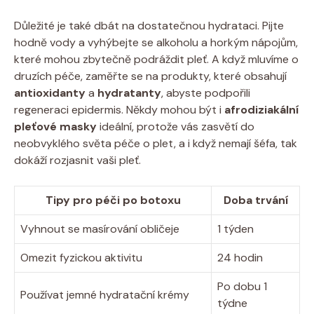
Důležité je také dbát na dostatečnou hydrataci. Pijte
hodně vody a vyhýbejte se alkoholu a horkým nápojům,
které mohou zbytečně podráždit pleť. A když mluvíme o
druzích péče, zaměřte se na produkty, které obsahují
antioxidanty
a
hydratanty
, abyste podpořili
regeneraci epidermis. Někdy mohou být i
afrodiziakální
pleťové masky
ideální, protože vás zasvětí do
neobvyklého světa péče o plet, a i když nemají šéfa, tak
dokáží rozjasnit vaši pleť.
Tipy pro péči po botoxu
Doba trvání
Vyhnout se masírování obličeje
1 týden
Omezit fyzickou aktivitu
24 hodin
Po dobu 1
Používat jemné hydratační krémy
týdne