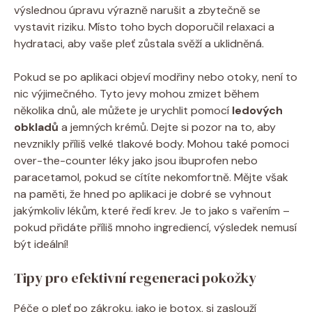
výslednou úpravu výrazně narušit a zbytečně se
vystavit riziku. Místo toho bych doporučil relaxaci a
hydrataci, aby vaše pleť zůstala svěží a uklidněná.
Pokud se po aplikaci objeví modřiny nebo otoky, není to
nic výjimečného. Tyto jevy mohou zmizet během
několika dnů, ale můžete je urychlit pomocí
ledových
obkladů
a jemných krémů. Dejte si pozor na to, aby
nevznikly příliš velké tlakové body. Mohou také pomoci
over-the-counter léky jako jsou ibuprofen nebo
paracetamol, pokud se cítíte nekomfortně. Mějte však
na paměti, že hned po aplikaci je dobré se vyhnout
jakýmkoliv lékům, které ředí krev. Je to jako s vařením –
pokud přidáte příliš mnoho ingrediencí, výsledek nemusí
být ideální!
Tipy pro efektivní regeneraci pokožky
Péče o pleť po zákroku, jako je botox, si zaslouží