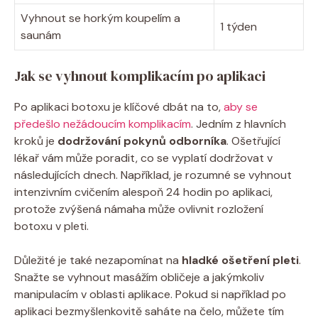
Vyhnout se horkým koupelím a
1 týden
saunám
Jak se vyhnout komplikacím po aplikaci
Po aplikaci botoxu je klíčové dbát na to,
aby se
předešlo nežádoucím komplikacím
. Jedním z hlavních
kroků je
dodržování pokynů odborníka
. Ošetřující
lékař vám může poradit, co se vyplatí dodržovat v
následujících dnech. Například, je rozumné se vyhnout
intenzivním cvičením alespoň 24 hodin po aplikaci,
protože zvýšená námaha může ovlivnit rozložení
botoxu v pleti.
Důležité je také nezapomínat na
hladké ošetření pleti
.
Snažte se vyhnout masážím obličeje a jakýmkoliv
manipulacím v oblasti aplikace. Pokud si například po
aplikaci bezmyšlenkovitě saháte na čelo, můžete tím