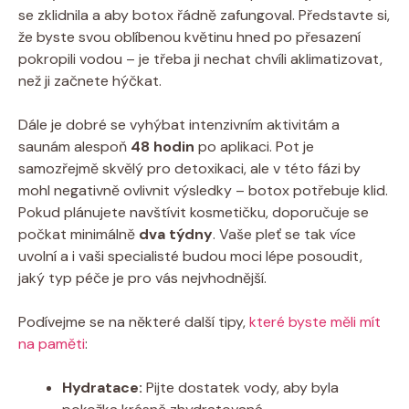
se zklidnila a aby botox řádně zafungoval. Představte si,
že byste svou oblíbenou květinu hned po přesazení
pokropili vodou – je třeba ji nechat chvíli aklimatizovat,
než ji začnete hýčkat.
Dále je dobré se vyhýbat intenzivním aktivitám a
saunám alespoň
48 hodin
po aplikaci. Pot je
samozřejmě skvělý pro detoxikaci, ale v této fázi by
mohl negativně ovlivnit výsledky – botox potřebuje klid.
Pokud plánujete navštívit kosmetičku, doporučuje se
počkat minimálně
dva týdny
. Vaše pleť se tak více
uvolní a i vaši specialisté budou moci lépe posoudit,
jaký typ péče je pro vás nejvhodnější.
Podívejme se na některé další tipy,
které byste měli mít
na paměti
:
Hydratace:
Pijte dostatek vody, aby byla