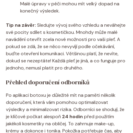
Malé úpravy v péči mohou mít velký dopad na
konečný výsledek.
Tip na závěr:
Sledujte vývoj svého vzhledu a neváhejte
své pocity sdílet s kosmetičkou. Mnohdy může malé
navádění otevřít zcela nové možnosti pro vaši pleť. A
pokud se zdá, že se něco nevyvíjí podle očekávání,
buďte otevření komunikaci. Většinou platí, že nevíte,
dokud se nezeptáte! Každá pleť je jiná, a co funguje pro
jednoho, nemusí platit pro druhého.
Přehled doporučení odborníků
Po aplikaci botoxu je důležité mít na paměti několik
doporučení, která vám pomohou optimalizovat
výsledky a minimalizovat rizika. Odborníci se shodují, že
je klíčové počkat alespoň
24 hodin
před použitím
jakékoli kosmetiky na obličej. To zahrnuje make-up,
krémy a dokonce i tonika. Pokožka potřebuje čas, aby