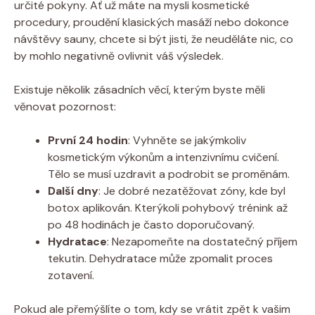
určité pokyny. Ať už máte na mysli kosmetické
procedury, proudění klasických masáží nebo dokonce
návštěvy sauny, chcete si být jisti, že neuděláte nic, co
by mohlo negativně ovlivnit váš výsledek.
Existuje několik zásadních věcí, kterým byste měli
věnovat pozornost:
První 24 hodin
: Vyhněte se jakýmkoliv
kosmetickým výkonům a intenzivnímu cvičení.
Tělo se musí uzdravit a podrobit se proměnám.
Další dny
: Je dobré nezatěžovat zóny, kde byl
botox aplikován. Kterýkoli pohybový trénink až
po 48 hodinách je často doporučovaný.
Hydratace
: Nezapomeňte na dostatečný příjem
tekutin. Dehydratace může zpomalit proces
zotavení.
Pokud ale přemýšlíte o tom, kdy se vrátit zpět k vašim