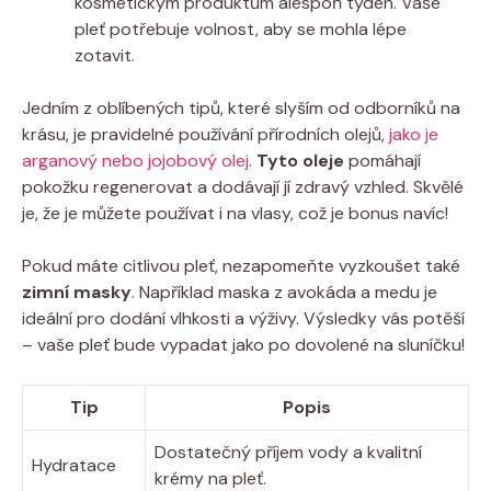
kosmetickým produktům alespoň týden. Vaše
pleť potřebuje volnost, aby se mohla lépe
zotavit.
Jedním z oblíbených tipů, které slyším od odborníků na
krásu, je pravidelné používání přírodních olejů,
jako je
arganový nebo jojobový olej
.
Tyto oleje
pomáhají
pokožku regenerovat a dodávají jí zdravý vzhled. Skvělé
je, že je můžete používat i na vlasy, což je bonus navíc!
Pokud máte citlivou pleť, nezapomeňte vyzkoušet také
zimní masky
. Například maska z avokáda a medu je
ideální pro dodání vlhkosti a výživy. Výsledky vás potěší
– vaše pleť bude vypadat jako po dovolené na sluníčku!
Tip
Popis
Dostatečný příjem vody a kvalitní
Hydratace
krémy na pleť.