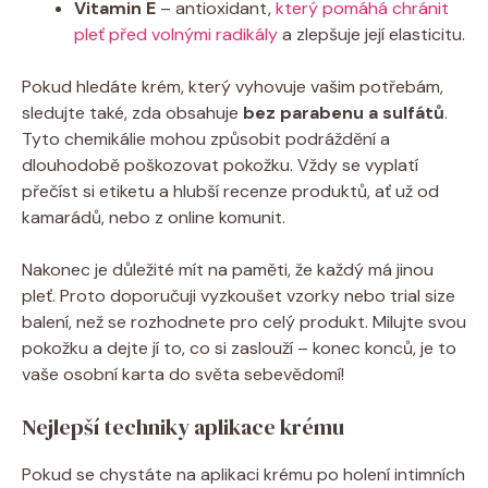
Vitamin E
– antioxidant,
který pomáhá chránit
pleť před volnými radikály
a zlepšuje její elasticitu.
Pokud hledáte krém, který vyhovuje vašim potřebám,
sledujte také, zda obsahuje
bez parabenu a sulfátů
.
Tyto chemikálie mohou způsobit podráždění a
dlouhodobě poškozovat pokožku. Vždy se vyplatí
přečíst si etiketu a hlubší recenze produktů, ať už od
kamarádů, nebo z online komunit.
Nakonec je důležité mít na paměti, že každý má jinou
pleť. Proto doporučuji vyzkoušet vzorky nebo trial size
balení, než se rozhodnete pro celý produkt. Milujte svou
pokožku a dejte jí to, co si zaslouží – konec konců, je to
vaše osobní karta do světa sebevědomí!
Nejlepší techniky aplikace krému
Pokud se chystáte na aplikaci krému po holení intimních