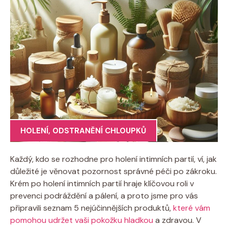
HOLENÍ
,
ODSTRANĚNÍ CHLOUPKŮ
Každý, kdo se rozhodne pro holení intimních partií, ví, jak
důležité je věnovat pozornost správné péči po zákroku.
Krém po holení intimních partií hraje klíčovou roli v
prevenci podráždění a pálení, a proto jsme pro vás
připravili seznam 5 nejúčinnějších produktů,
které vám
pomohou udržet vaši pokožku hladkou
a zdravou. V