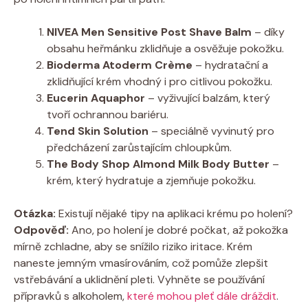
NIVEA Men Sensitive Post Shave Balm
– díky
obsahu heřmánku zklidňuje a osvěžuje pokožku.
Bioderma Atoderm Crème
– hydratační a
zklidňující krém vhodný i pro citlivou pokožku.
Eucerin Aquaphor
– vyživující balzám, který
tvoří ochrannou bariéru.
Tend Skin Solution
– speciálně vyvinutý pro
předcházení zarůstajícím chloupkům.
The Body Shop Almond Milk Body Butter
–
krém, který hydratuje a zjemňuje pokožku.
Otázka:
Existují nějaké tipy na aplikaci krému po holení?
Odpověď:
Ano, po holení je dobré počkat, až pokožka
mírně zchladne, aby se snížilo riziko iritace. Krém
naneste jemným vmasírováním, což pomůže zlepšit
vstřebávání a uklidnění pleti. Vyhněte se používání
přípravků s alkoholem,
které mohou pleť dále dráždit
.