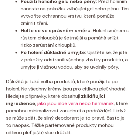
Použití holícího gelu nebo pěny:
Před holením
naneste na pokožku zvlhčující gel nebo pěnu. Tím
vytvoříte ochrannou vrstvu, která pomůže
zmírnit tření.
Holte se ve správném směru:
Holení směrem s
růstem chloupků je šetrnější a pomáhá snížit
riziko zarůstání chloupků.
Po holení důkladně umyjte:
Ujistěte se, že jste
z pokožky odstranili všechny zbytky produktu, a
umyjte ji vlažnou vodou, aby se uvolnily póry.
Důležitá je také volba produktů, které použijete po
holení. Ne všechny krémy jsou pro citlivou pleť vhodné.
Hledejte přípravky, které obsahují
zklidňující
ingredience
,
jako jsou aloe vera nebo heřmánek
, které
pomohou minimalizovat zarudnutí a podráždění. I když
se může zdát, že silný deodorant je to pravé, často je
to naopak. Těžké parfémované produkty mohou
citlivou pleť ještě více dráždit.