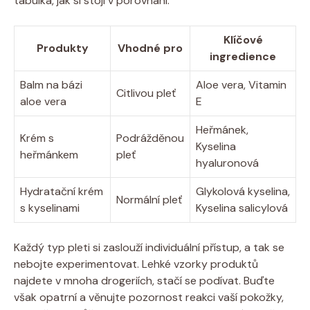
tabulka, jak si stojí v porovnání.
Klíčové
Produkty
Vhodné pro
ingredience
Balm na bázi
Aloe vera, Vitamin
Citlivou pleť
aloe vera
E
Heřmánek,
Krém s
Podrážděnou
Kyselina
heřmánkem
pleť
hyaluronová
Hydratační krém
Glykolová kyselina,
Normální pleť
s kyselinami
Kyselina salicylová
Každý typ pleti si zaslouží individuální přístup, a tak se
nebojte experimentovat. Lehké vzorky produktů
najdete v mnoha drogeriích, stačí se podívat. Buďte
však opatrní a věnujte pozornost reakci vaší pokožky,