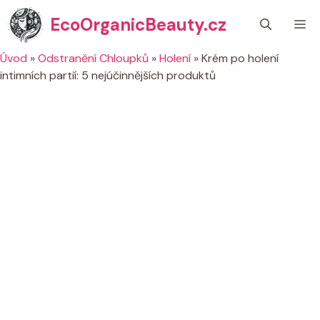
Přeskočit
EcoOrganicBeauty.cz
M
na
obsah
Úvod
»
Odstranění Chloupků
»
Holení
»
Krém po holení
intimních partií: 5 nejúčinnějších produktů