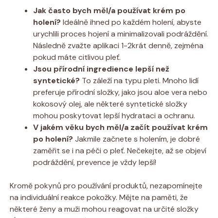
Jak často bych měl/a používat krém po
holení?
Ideálně ihned po každém holení, abyste
urychlili proces hojení a minimalizovali podráždění.
Následně zvažte aplikaci 1-2krát denně, zejména
pokud máte citlivou pleť.
Jsou přírodní ingredience lepší než
syntetické?
To záleží na typu pleti. Mnoho lidí
preferuje přírodní složky, jako jsou aloe vera nebo
kokosový olej, ale některé syntetické složky
mohou poskytovat lepší hydrataci a ochranu.
V jakém věku bych měl/a začít používat krém
po holení?
Jakmile začnete s holením, je dobré
zaměřit se i na péči o pleť. Nečekejte, až se objeví
podráždění, prevence je vždy lepší!
Kromě pokynů pro používání produktů, nezapomínejte
na individuální reakce pokožky. Mějte na paměti, že
některé ženy a muži mohou reagovat na určité složky