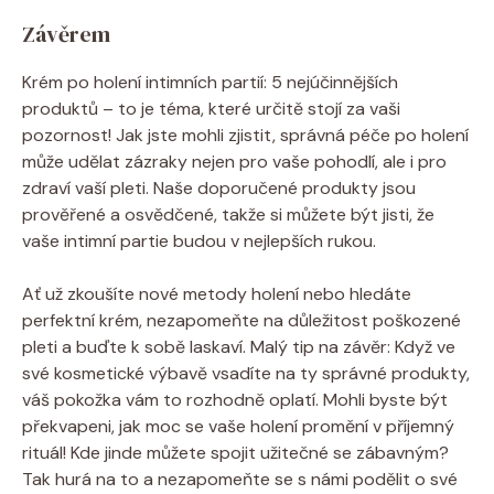
Závěrem
Krém po holení intimních partií: 5 nejúčinnějších
produktů – to je téma, které určitě stojí za vaši
pozornost! Jak jste mohli zjistit, správná péče po holení
může udělat zázraky nejen pro vaše pohodlí, ale i pro
zdraví vaší pleti. Naše doporučené produkty jsou
prověřené a osvědčené, takže si můžete být jisti, že
vaše intimní partie budou v nejlepších rukou.
Ať už zkoušíte nové metody holení nebo hledáte
perfektní krém, nezapomeňte na důležitost poškozené
pleti a buďte k sobě laskaví. Malý tip na závěr: Když ve
své kosmetické výbavě vsadíte na ty správné produkty,
váš pokožka vám to rozhodně oplatí. Mohli byste být
překvapeni, jak moc se vaše holení promění v příjemný
rituál! Kde jinde můžete spojit užitečné se zábavným?
Tak hurá na to a nezapomeňte se s námi podělit o své