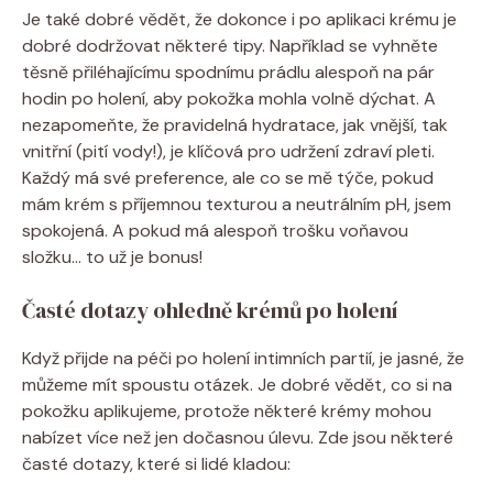
Je také dobré vědět, že dokonce i po aplikaci krému je
dobré dodržovat některé tipy. Například se vyhněte
těsně přiléhajícímu spodnímu prádlu alespoň na pár
hodin po holení, aby pokožka mohla volně dýchat. A
nezapomeňte, že pravidelná hydratace, jak vnější, tak
vnitřní (pití vody!), je klíčová pro udržení zdraví pleti.
Každý má své preference, ale co se mě týče, pokud
mám krém s příjemnou texturou a neutrálním pH, jsem
spokojená. A pokud má alespoň trošku voňavou
složku… to už je bonus!
Časté dotazy ohledně krémů po holení
Když přijde na péči po holení intimních partií, je jasné, že
můžeme mít spoustu otázek. Je dobré vědět, co si na
pokožku aplikujeme, protože některé krémy mohou
nabízet více než jen dočasnou úlevu. Zde jsou některé
časté dotazy, které si lidé kladou: