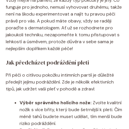
Vždy mějte na paměti, že každý typ pokožky je jiný. Co
funguje pro jednoho, nemusí vyhovovat druhému, takže
není na škodu experimentovat a najít tu pravou péči
právě pro vás. A pokud máte obavy, vždy se raději
poraďte s dermatologem. Ať už se rozhodnete pro
jakoukoli techniku, nezapomeňte k tomu přistupovat s
lehkostí a úsměvem, protože důvěra v sebe sama je
nejlepším doplňkem každé péče!
Jak předcházet podráždění pleti
Při péči o citlivou pokožku intimních partií je důležité
předejít jejímu podráždění. Zde je několik efektivních
tipů, jak udržet vaši pleť v pohodě a zdraví:
Výběr správného holícího nože:
Zvolte kvalitní
nožík s více břity, který bude šetrnější k pleti. Čím
méně tahů budete muset udělat, tím menší bude
riziko podráždění.