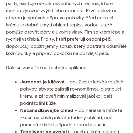
partií, existuje několik osvědčených technik, které
mohou výrazně zvýšit jeho účinnost. První důležitou
etapou je správná příprava pokožky. Před aplikací
krému je dobré umytí oblasti teplou vodou, které
pomůže otevřít póry a uvolnit vlasy. Tím se krém lépe a
rychleji vstřebá. Pro ty, kteří preferují osobní péči,
doporučuji použít jemný scrub, který odstraní odumřelé
kožní buňky a připraví pokožku na pozdější péči.
Dále se zaměřte na techniku aplikace:
Jemnost je klíčová
– používejte lehké krouživé
pohyby, abyste zajistili rovnoměrnou distribuci
krému a zároveň minimalizovali jakékoli další
podráždění kůže.
Nezanedbávejte chlad
– po nanesení můžete
zkusit na chvíli přiložit studený obklad, což
pomáhá zklidnit případně zarudlé partie.
Trpělivost se vyplatí
– nechte krém působit