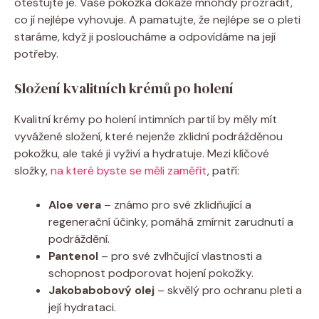
otestujte je. Vaše pokožka dokáže mnohdy prozradit,
co jí nejlépe vyhovuje. A pamatujte, že nejlépe se o pleti
staráme, když ji posloucháme a odpovídáme na její
potřeby.
Složení kvalitních krémů po holení
Kvalitní krémy po holení intimních partií by měly mít
vyvážené složení, které nejenže zklidní podrážděnou
pokožku, ale také ji vyživí a hydratuje. Mezi klíčové
složky,
na které byste se měli zaměřit
, patří:
Aloe vera
– známo pro své zklidňující a
regenerační účinky, pomáhá zmírnit zarudnutí a
podráždění.
Pantenol
– pro své zvlhčující vlastnosti a
schopnost podporovat hojení pokožky.
Jakobabobový olej
– skvělý pro ochranu pleti a
její hydrataci.