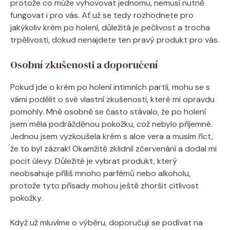
protože co může vyhovovat jednomu, nemusí nutně
fungovat i pro vás. Ať už se tedy rozhodnete pro
jakýkoliv krém po holení, důležitá je pečlivost a trocha
trpělivosti, dokud nenajdete ten pravý produkt pro vás.
Osobní zkušenosti a doporučení
Pokud jde o krém po holení intimních partií, mohu se s
vámi podělit o své vlastní zkušenosti, které mi opravdu
pomohly. Mně osobně se často stávalo, že po holení
jsem měla podrážděnou pokožku, což nebylo příjemné.
Jednou jsem vyzkoušela krém s aloe vera a musím říct,
že to byl zázrak! Okamžitě zklidnil zčervenání a dodal mi
pocit úlevy. Důležité je vybrat produkt, který
neobsahuje příliš mnoho parfémů nebo alkoholu,
protože tyto přísady mohou ještě zhoršit citlivost
pokožky.
Když už mluvíme o výběru, doporučuji se podívat na