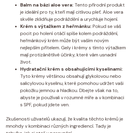
Balm na bázi aloe vera:
Tento přírodní produkt
je ideální pro ty, kteří mají citlivou pleť. Aloe vera
skvěle zklidňuje podráždění a urychluje hojení.
Krém s výtažkem z heřmánku:
Pokud se váš
pocit po holení otáčí spíše kolem podráždění,
heřmánkový krém může být vaším novým
nejlepším přítelem. Gely i krémy s tímto výtažkem
mají protizánětlivé účinky, které vám usnadní
život.
Hydratační krém s obsahujícími kyselinami:
Tyto krémy většinou obsahují glykolovou nebo
salicylovou kyselinu, které pomohou udržet vaši
pokožku jemnou a hladkou. Dbejte však na to,
abyste je používali v rozumné míře a v kombinaci
s SPF, pokud jdete ven.
Zkušenosti uživatelů ukazují, že kvalita těchto krémů je
mnohdy v kombinaci různých ingrediencí. Tady je