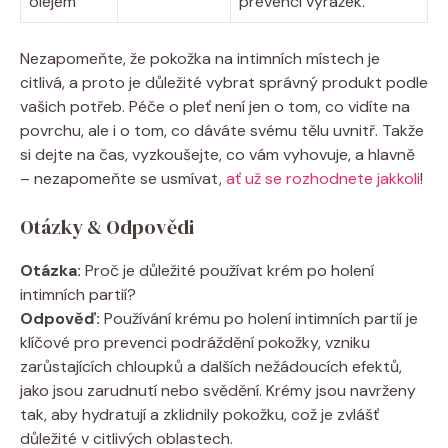
olejem
prevenci vyrážek.
Nezapomeňte, že pokožka na intimních místech je
citlivá, a proto je důležité vybrat správný produkt podle
vašich potřeb. Péče o pleť není jen o tom, co vidíte na
povrchu, ale i o tom, co dáváte svému tělu uvnitř. Takže
si dejte na čas, vyzkoušejte, co vám vyhovuje, a hlavně
– nezapomeňte se usmívat,
ať už se rozhodnete jakkoli
!
Otázky & Odpovědi
Otázka:
Proč je důležité používat krém po holení
intimních partií?
Odpověď:
Používání krému po holení intimních partií je
klíčové pro prevenci podráždění pokožky, vzniku
zarůstajících chloupků a dalších nežádoucích efektů,
jako jsou zarudnutí nebo svědění. Krémy jsou navrženy
tak, aby hydratují a zklidnily pokožku, což je zvlášť
důležité v citlivých oblastech.