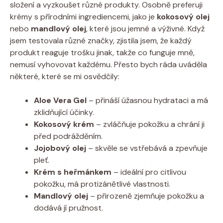
složení a vyzkoušet různé produkty. Osobně preferuji
krémy s přírodními ingrediencemi, jako je
kokosový olej
nebo
mandlový olej
, které jsou jemné a výživné. Když
jsem testovala různé značky, zjistila jsem, že každý
produkt reaguje trošku jinak, takže co funguje mně,
nemusí vyhovovat každému. Přesto bych ráda uváděla
některé, které se mi osvědčily:
Aloe Vera Gel
– přináší úžasnou hydrataci a má
zklidňující účinky.
Kokosový krém
– zvláčňuje pokožku a chrání ji
před podrážděním.
Jojobový olej
– skvěle se vstřebává a zpevňuje
pleť.
Krém s heřmánkem
– ideální pro citlivou
pokožku, má protizánětlivé vlastnosti.
Mandlový olej
– přirozeně zjemňuje pokožku a
dodává jí pružnost.