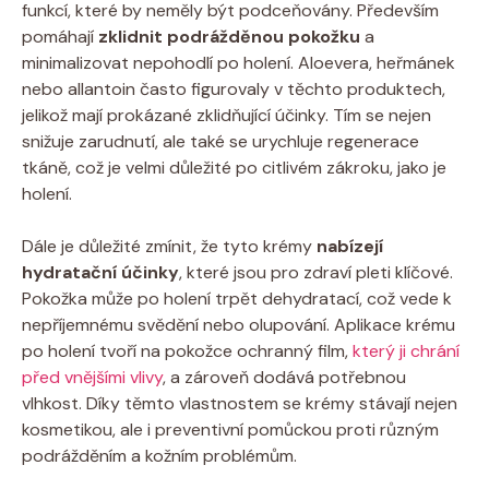
funkcí, které by neměly být podceňovány. Především
pomáhají
zklidnit podrážděnou pokožku
a
minimalizovat nepohodlí po holení. Aloevera, heřmánek
nebo allantoin často figurovaly v těchto produktech,
jelikož mají prokázané zklidňující účinky. Tím se nejen
snižuje zarudnutí, ale také se urychluje regenerace
tkáně, což je velmi důležité po citlivém zákroku, jako je
holení.
Dále je důležité zmínit, že tyto krémy
nabízejí
hydratační účinky
, které jsou pro zdraví pleti klíčové.
Pokožka může po holení trpět dehydratací, což vede k
nepříjemnému svědění nebo olupování. Aplikace krému
po holení tvoří na pokožce ochranný film,
který ji chrání
před vnějšími vlivy
, a zároveň dodává potřebnou
vlhkost. Díky těmto vlastnostem se krémy stávají nejen
kosmetikou, ale i preventivní pomůckou proti různým
podrážděním a kožním problémům.