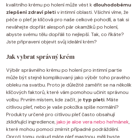
kvalitního krému po holení může vést k
dlouhodobému
zlepšení zdraví pleti
v intimní oblasti. Všichni víme, že
péče o pleť je klíčová pro naše celkové pohodlí, a tak si
neváhejte dopřát alespoň pár okamžiků po holení,
abyste svému tělu dopřáli to nejlepší. Tak, co říkáte?
Jste připraveni objevit svůj ideální krém?
Jak vybrat správný krém
Výběr správného krému po holení pro intimní partie
může být stejně komplikovaný jako výběr toho pravého
obleku na svatbu. Proto je důležité zaměřit se na několik
klíčových faktorů, které vám pomohou učinit správnou
volbu. Prvním místem, kde začít, je
typ pleti
. Máte
citlivou pleť, nebo je vaše pokožka spíše normální?
Produkty určené pro citlivou pleť často obsahují
zklidňující ingredience,
jako je aloe vera nebo heřmánek
,
které mohou pomoci zmírnit případné podráždění.
Oproti tomu, pokud máte pleť mastnou, měli byste