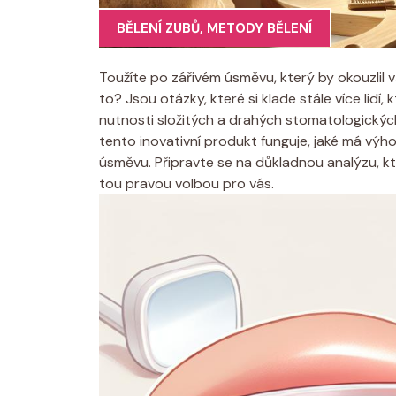
BĚLENÍ ZUBŮ
,
METODY BĚLENÍ
Toužíte po zářivém úsměvu, který by okouzlil v
to? Jsou otázky, které si klade stále více lidí, 
nutnosti složitých a drahých stomatologickýc
tento inovativní produkt funguje, jaké má výh
úsměvu. Připravte se na důkladnou analýzu, k
tou pravou volbou pro vás.