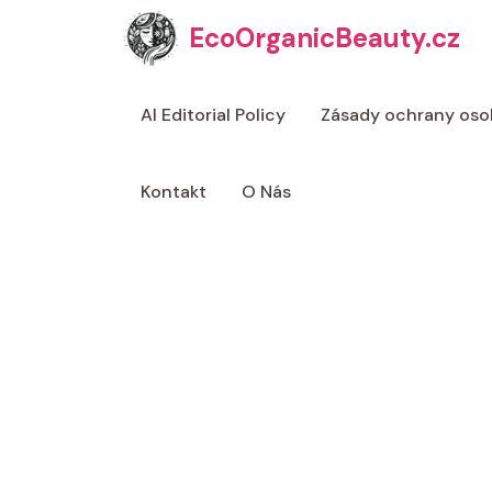
Přeskočit
EcoOrganicBeauty.cz
na
obsah
AI Editorial Policy
Zásady ochrany oso
Kontakt
O Nás