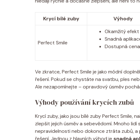
hledají rychlé a dočasné zlepšení, ale není to
Krycí bílé zuby
Výhody
Okamžitý efekt
Snadná aplikac
Perfect Smile
Dostupná cena
Ve zkratce, Perfect Smile je jako módní doplněk
řešení. Pokud se chystáte na svatbu, ples nebo
Ale nezapomínejte – opravdový úsměv pochází
Výhody používání krycích zubů
Krycí zuby, jako jsou bílé zuby Perfect Smile, 
zlepšit jejich úsměv a sebevědomí. Mnoho lidí 
nepravidelnosti nebo dokonce ztráta zubů, a 
řešení. Jednou z hlavních výhod je
snadná ap