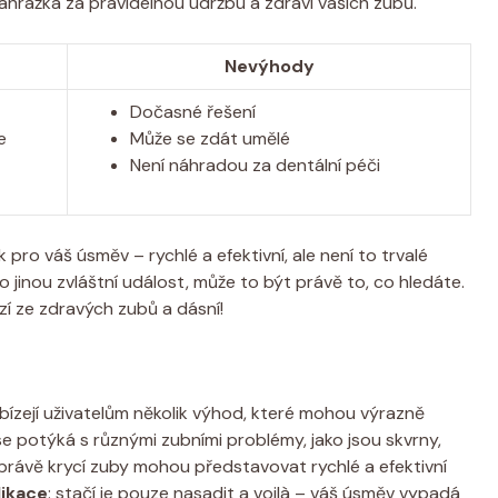
 náhražka za pravidelnou údržbu a zdraví vašich zubů.
Nevýhody
Dočasné řešení
e
Může se zdát umělé
Není náhradou za dentální péči
 pro váš úsměv – rychlé a efektivní, ale není to trvalé
 jinou zvláštní událost, může to být právě to, co hledáte.
 ze zdravých zubů a dásní!
nabízejí uživatelům několik výhod, které mohou výrazně
se potýká s různými zubními problémy, jako jsou skvrny,
právě krycí zuby mohou představovat rychlé a efektivní
likace
: stačí je pouze nasadit a voilà – váš úsměv vypadá