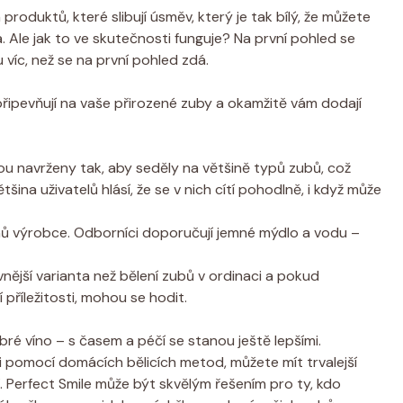
 produktů, které slibují úsměv, který je tak bílý, že můžete
la. Ale jak to ve skutečnosti funguje? Na první pohled se
u víc, než se na první pohled zdá.
připevňují na vaše přirozené zuby a okamžitě vám dodají
sou navrženy tak, aby seděly na většině typů zubů, což
šina uživatelů hlásí, že se v nich cítí pohodlně, i když může
nů výrobce. Odborníci doporučují jemné mýdlo a vodu –
nější varianta než bělení zubů v ordinaci a pokud
příležitosti, mohou se hodit.
ré víno – s časem a péčí se stanou ještě lepšími.
i pomocí domácích bělicích metod, můžete mít trvalejší
. Perfect Smile může být skvělým řešením pro ty, kdo