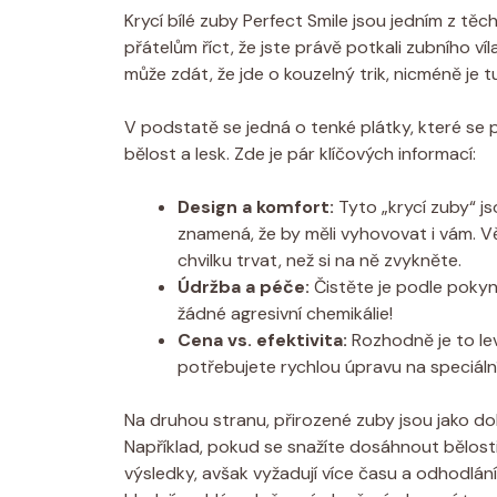
Krycí bílé zuby Perfect Smile jsou jedním z těch
přátelům říct, že jste právě potkali zubního ví
může zdát, že jde o kouzelný trik, nicméně je t
V podstatě se jedná o tenké plátky, které se 
bělost a lesk. Zde je pár klíčových informací:
Design a komfort:
Tyto „krycí zuby“ j
znamená, že by měli vyhovovat i vám. Vět
chvilku trvat, než si na ně zvykněte.
Údržba a péče:
Čistěte je podle poky
žádné agresivní chemikálie!
Cena vs. efektivita:
Rozhodně je to lev
potřebujete rychlou úpravu na speciální 
Na druhou stranu, přirozené zuby jsou jako dob
Například, pokud se snažíte dosáhnout bělost
výsledky, avšak vyžadují více času a odhodlání