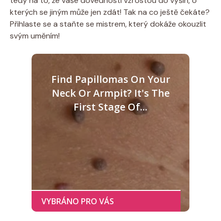
tedy na to, že vaše dovednosti vzrostou do výšin, o
kterých se jiným může jen zdát! Tak na co ještě čekáte?
Přihlaste se a staňte se mistrem, který dokáže okouzlit
svým uměním!
Find Papillomas On Your
Neck Or Armpit? It's The
First Stage Of...