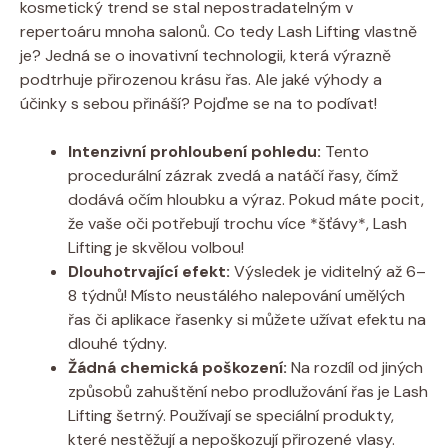
kosmetický trend se stal nepostradatelným v
repertoáru mnoha salonů. Co tedy Lash Lifting vlastně
je? Jedná se o inovativní technologii, která výrazně
podtrhuje přirozenou krásu řas. Ale jaké výhody a
účinky s sebou přináší? Pojďme se na to podívat!
Intenzivní prohloubení pohledu:
Tento
procedurální zázrak zvedá a natáčí řasy, čímž
dodává očím hloubku a výraz. Pokud máte pocit,
že vaše oči potřebují trochu více *šťávy*, Lash
Lifting je skvělou volbou!
Dlouhotrvající efekt:
Výsledek je viditelný až 6–
8 týdnů! Místo neustálého nalepování umělých
řas či aplikace řasenky si můžete užívat efektu na
dlouhé týdny.
Žádná chemická poškození:
Na rozdíl od jiných
způsobů zahuštění nebo prodlužování řas je Lash
Lifting šetrný. Používají se speciální produkty,
které nestěžují a nepoškozují přirozené vlasy.