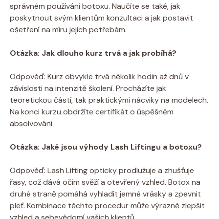
správném používání botoxu. Naučíte se také, jak
poskytnout svým klientům konzultaci a jak postavit
ošetření na míru jejich potřebám.
Otázka: Jak dlouho kurz trvá a jak probíhá?
Odpověď: Kurz obvykle trvá několik hodin až dnů v
závislosti na intenzitě školení. Procházíte jak
teoretickou částí, tak praktickými nácviky na modelech.
Na konci kurzu obdržíte certifikát o úspěšném
absolvování.
Otázka: Jaké jsou výhody Lash Liftingu a botoxu?
Odpověď: Lash Lifting opticky prodlužuje a zhušťuje
řasy, což dává očím svěží a otevřený vzhled. Botox na
druhé straně pomáhá vyhladit jemné vrásky a zpevnit
pleť. Kombinace těchto procedur může výrazně zlepšit
vzhled a sebevědomí vašich klientů.