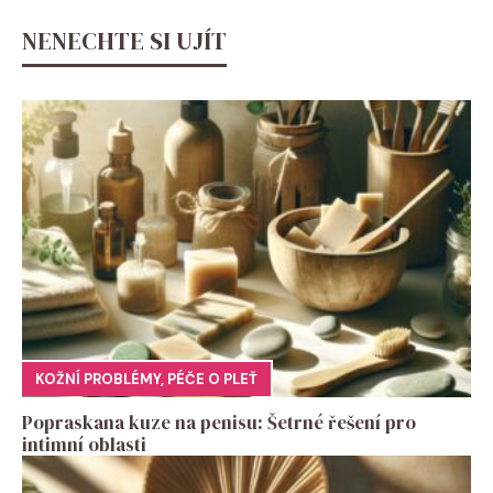
NENECHTE SI UJÍT
KOŽNÍ PROBLÉMY
,
PÉČE O PLEŤ
Popraskana kuze na penisu: Šetrné řešení pro
intimní oblasti