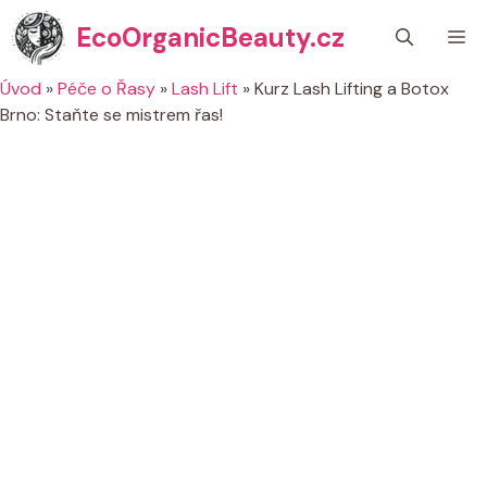
Přeskočit
EcoOrganicBeauty.cz
M
na
obsah
Úvod
»
Péče o Řasy
»
Lash Lift
»
Kurz Lash Lifting a Botox
Brno: Staňte se mistrem řas!