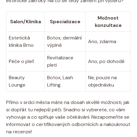
estetické zákroky. Na co se tedy zaměřit při výběru?
Možnost
Salon/Klinika
Specializace
konzultace
Estetická
Botox, dermální
Ano, zdarma
klinika Brno
výplně
Revitalizace
Péče o pleť
Ano, po dohodě
pleti
Beauty
Botox, Lash
Ne, pouze na
Lounge
Lifting
objednávku
Přímo v srdci města máte na dosah skvělé možnosti, jak
si dopřát tu nejlepší péči. Snadno si vyberete, co vám
vyhovuje a co splňuje vaše očekávání. Nezapomeňte se
informovat o certifikovaných odbornících a nakouknout
na recenze!