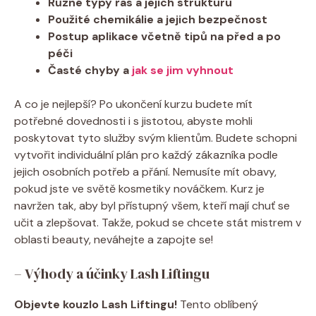
Různé typy řas a jejich strukturu
Použité chemikálie a jejich bezpečnost
Postup aplikace včetně tipů na před a po
péči
Časté chyby a
jak se jim vyhnout
A co je nejlepší? Po ukončení kurzu budete mít
potřebné dovednosti i s jistotou, abyste mohli
poskytovat tyto služby svým klientům. Budete schopni
vytvořit individuální plán pro každý zákazníka podle
jejich osobních potřeb a přání. Nemusíte mít obavy,
pokud jste ve světě kosmetiky nováčkem. Kurz je
navržen tak, aby byl přístupný všem, kteří mají chuť se
učit a zlepšovat. Takže, pokud se chcete stát mistrem v
oblasti beauty, neváhejte a zapojte se!
– Výhody a účinky Lash Liftingu
Objevte kouzlo Lash Liftingu!
Tento oblíbený