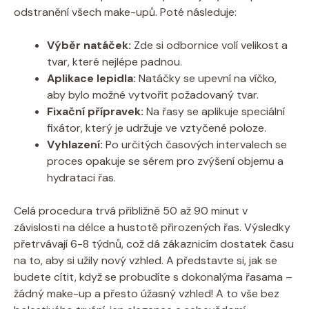
odstranění všech make-upů. Poté následuje:
Výběr natáček:
Zde si odbornice volí velikost a
tvar, které nejlépe padnou.
Aplikace lepidla:
Natáčky se upevní na víčko,
aby bylo možné vytvořit požadovaný tvar.
Fixační přípravek:
Na řasy se aplikuje speciální
fixátor, který je udržuje ve vztyčené poloze.
Vyhlazení:
Po určitých časových intervalech se
proces opakuje se sérem pro zvýšení objemu a
hydrataci řas.
Celá procedura trvá přibližně 50 až 90 minut v
závislosti na délce a hustotě přirozených řas. Výsledky
přetrvávají 6-8 týdnů, což dá zákaznicím dostatek času
na to, aby si užily nový vzhled. A představte si, jak se
budete cítit, když se probudíte s dokonalýma řasama –
žádný make-up a přesto úžasný vzhled! A to vše bez