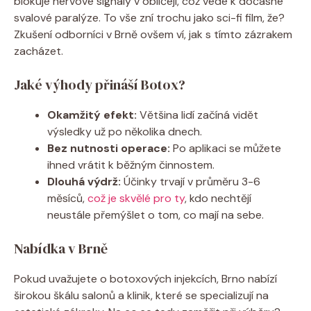
blokuje nervové signály v obličeji, což vede k dočasné
svalové paralýze. To vše zní trochu jako sci-fi film, že?
Zkušení odborníci v Brně ovšem ví, jak s tímto zázrakem
zacházet.
Jaké výhody přináší Botox?
Okamžitý efekt:
Většina lidí začíná vidět
výsledky už po několika dnech.
Bez nutnosti operace:
Po aplikaci se můžete
ihned vrátit k běžným činnostem.
Dlouhá výdrž:
Účinky trvají v průměru 3-6
měsíců,
což je skvělé pro ty
, kdo nechtějí
neustále přemýšlet o tom, co mají na sebe.
Nabídka v Brně
Pokud uvažujete o botoxových injekcích, Brno nabízí
širokou škálu salonů a klinik, které se specializují na