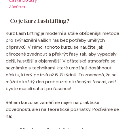
Časté Dotazy
Závěrem
– Co je Kurz Lash Lifting?
Kurz Lash Lifting je moderní a stále oblíbenější metoda
pro zvýraznění vašich řas bez potřeby umělých
přípravků. V rámci tohoto kurzu se naučíte, jak
přirozeně zvednout a překrýt řasy tak, aby vypadaly
delší, hustější a objemnější. V přátelské atmosféře se
seznámíte s technikami, které umožňují dosáhnout
efektu, který potrvá až 6-8 týdnů. To znamená, že se
můžete každý den probouzet s krásnými řasami, aniž
byste museli sahat po řasence!
Během kurzu se zaměříme nejen na praktické
dovednosti, ale i na teoretické poznatky. Podíváme se
na: