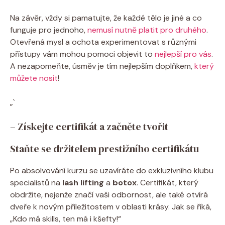
Na závěr, vždy si pamatujte, že každé tělo je jiné a co
funguje pro jednoho,
nemusí nutně platit pro druhého
.
Otevřená mysl a ochota experimentovat s různými
přístupy vám mohou pomoci objevit to
nejlepší pro vás
.
A nezapomeňte, úsměv je tím nejlepším doplňkem,
který
můžete nosit
!
„`
– Získejte certifikát a začněte tvořit
Staňte se držitelem prestižního certifikátu
Po absolvování kurzu se uzavíráte do exkluzivního klubu
specialistů na
lash lifting
a
botox
. Certifikát, který
obdržíte, nejenže značí vaši odbornost, ale také otvírá
dveře k novým příležitostem v oblasti krásy. Jak se říká,
„Kdo má skills, ten má i kšefty!“