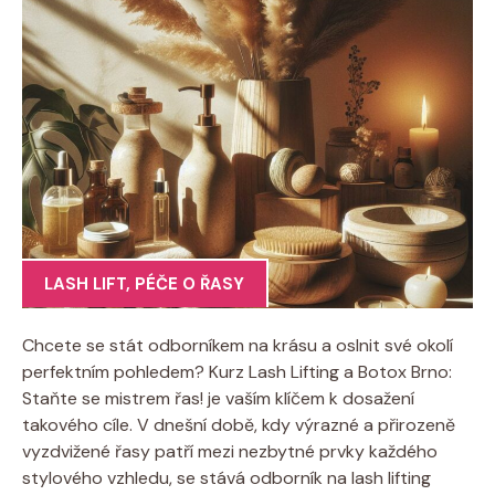
LASH LIFT
,
PÉČE O ŘASY
Chcete se stát odborníkem na krásu a oslnit své okolí
perfektním pohledem? Kurz Lash Lifting a Botox Brno:
Staňte se mistrem řas! je vaším klíčem k dosažení
takového cíle. V dnešní době, kdy výrazné a přirozeně
vyzdvižené řasy patří mezi nezbytné prvky každého
stylového vzhledu, se stává odborník na lash lifting