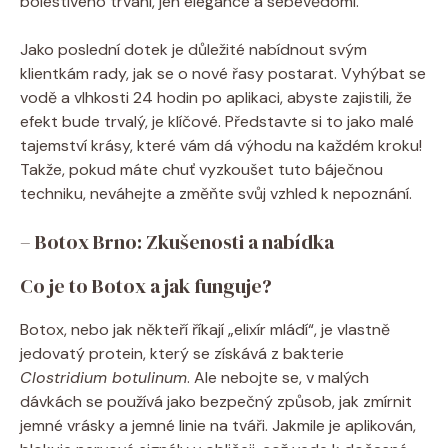
bolestivého trvání, jen elegance a sebevědomí.
Jako poslední dotek je důležité nabídnout svým
klientkám rady, jak se o nové řasy postarat. Vyhýbat se
vodě a vlhkosti 24 hodin po aplikaci, abyste zajistili, že
efekt bude trvalý, je klíčové. Představte si to jako malé
tajemství krásy, které vám dá výhodu na každém kroku!
Takže, pokud máte chuť vyzkoušet tuto báječnou
techniku, neváhejte a změňte svůj vzhled k nepoznání.
– Botox Brno: Zkušenosti a nabídka
Co je to Botox a jak funguje?
Botox, nebo jak někteří říkají „elixír mládí“, je vlastně
jedovatý protein, který se získává z bakterie
Clostridium botulinum
. Ale nebojte se, v malých
dávkách se používá jako bezpečný způsob, jak zmírnit
jemné vrásky a jemné linie na tváři. Jakmile je aplikován,