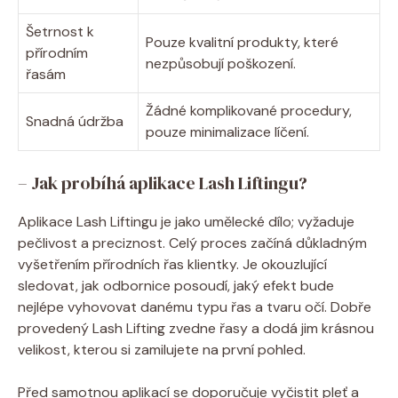
Šetrnost k
Pouze kvalitní produkty, které
přírodním
nezpůsobují poškození.
řasám
Žádné komplikované procedury,
Snadná údržba
pouze minimalizace líčení.
– Jak probíhá aplikace Lash Liftingu?
Aplikace Lash Liftingu je jako umělecké dílo; vyžaduje
pečlivost a preciznost. Celý proces začíná důkladným
vyšetřením přírodních řas klientky. Je okouzlující
sledovat, jak odbornice posoudí, jaký efekt bude
nejlépe vyhovovat danému typu řas a tvaru očí. Dobře
provedený Lash Lifting zvedne řasy a dodá jim krásnou
velikost, kterou si zamilujete na první pohled.
Před samotnou aplikací se doporučuje vyčistit pleť a