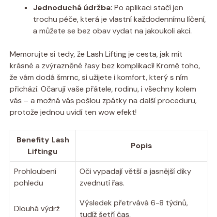
Jednoduchá údržba:
Po aplikaci stačí jen
trochu péče, která je vlastní každodennímu líčení,
a můžete se bez obav vydat na jakoukoli akci.
Memorujte si tedy, že Lash Lifting je cesta, jak mít
krásné a zvýrazněné řasy bez komplikací! Kromě toho,
že vám dodá šmrnc, si užijete i komfort, který s ním
přichází. Očarují vaše přátele, rodinu, i všechny kolem
vás – a možná vás pošlou zpátky na další proceduru,
protože jednou uvidí ten wow efekt!
Benefity Lash
Popis
Liftingu
Prohloubení
Oči vypadají větší a jasnější díky
pohledu
zvednutí řas.
Výsledek přetrvává 6-8 týdnů,
Dlouhá výdrž
tudíž šetří čas.