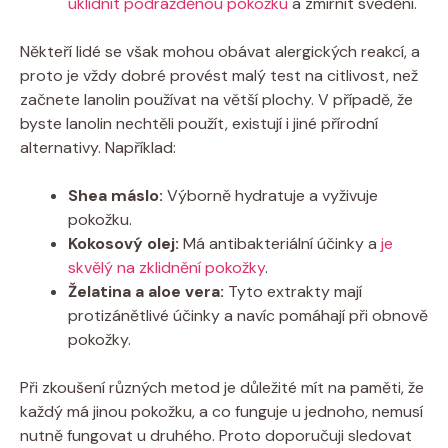
uklidnit podrážděnou pokožku
a zmírnit svědění.
Někteří lidé se však ⁢mohou obávat alergických ‌reakcí, ‌a
proto je vždy⁣ dobré provést‍ malý test na citlivost, než
začnete lanolin používat na větší‍ plochy. ⁤V případě, ​že
byste lanolin nechtěli ‍použít, existují ⁢i jiné přírodní
alternativy. Například:
Shea máslo:
Výborně hydratuje a vyživuje‍
pokožku.
Kokosový olej:
Má antibakteriální účinky a
je
skvělý na zklidnění pokožky
.
Želatina a aloe vera:
Tyto ⁣extrakty mají
protizánětlivé účinky‌ a navíc pomáhají při‍ obnově
⁤pokožky.
Při ⁣zkoušení různých metod ​je důležité mít na paměti, že
každý má jinou pokožku,​ a co funguje u jednoho, nemusí⁤
nutně fungovat u druhého. Proto⁢ doporučuji sledovat