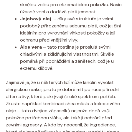
skvělou⁤ volbu pro ekzematickou ⁣pokožku. Navíc
úžasně voní a dodává pleti jemnost.
Jojobový olej
⁤ – ‌díky ⁤své struktuře je velmi
podobný přirozenému sebumu pleti, což jej ⁢činí
ideálním pro vyrovnání vlhkosti pokožky a její
ochranu ​před vnějšími vlivy.
Aloe vera
– tato rostlina je proslulá svými
chladivými a zklidňujícími⁢ vlastnostmi. Skvěle
pomáhá při podráždění a zánětech, což je‍ u
ekzému‍ klíčové.
Zajímavé je, že u některých ​lidí může ‍lanolin vyvolat
alergickou reakci, ⁣proto‌ je⁤ dobré mít po ‍ruce přírodní
⁤alternativy, které pokrývají široké spektrum potřeb.
Zkuste​ například kombinaci shea másla a kokosového
oleje – ​tato dvojice zápasníků nejenže dodá ‌vaší
pokožce‌ potřebnou vláhu, ale ​také ji ochrání před
zevními agresory. ​A kdo by neocenil, že ingredience,
které si alespoň některé z nás mohou vyrobit i doma,