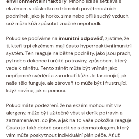
environmentální faktory
. Mnoho lidí se setkává s
ekzémem ​v důsledku extrémních povětrnostních
podmínek, jako je horko, zima nebo příliš suchý vzduch,
což může kůži způsobit značné​ nepohodlí.
Pokud se podíváme na
imunitní odpověď
, zjistíme, že
ti, ⁣kteří trpí ‍ekzémem, ‍mají často hyperreaktivní imunitní
systém. Ten reaguje na běžné podněty, jako jsou prach,
pyl⁣ nebo dokonce i určité potraviny, způsobem, který
vede k zánětu. Tento zánět může být vnímán jako
nepříjemné svědění a zarudnutí kůže. Je ⁤fascinující, jak
naše tělo ⁣funguje, ⁤ale zároveň to ‍může být i frustrující,
když nevíme, jak si pomoci.
Pokud máte podezření, že na ekzém mohou mít vliv
alergeny, ‍může být užitečné vést si deník potravin a
zaznamenávat, co jíte, a jak na to vaše pokožka⁢ reaguje.
Často je také dobré poradit se s dermatologem, který
vám může poskytnout individuální plán ⁢péče. Ať už