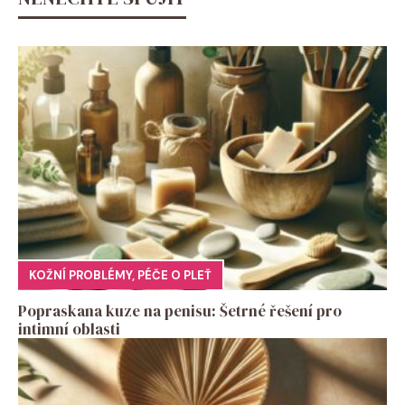
KOŽNÍ PROBLÉMY
,
PÉČE O PLEŤ
Popraskana kuze na penisu: Šetrné řešení pro
intimní oblasti