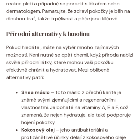
reakce pleti a případně⁤ se ​poradit s⁣ lékařem nebo
dermatologem. Pamatujte, že zdraví pokožky je běh na
dlouhou trať, takže trpělivost a péče jsou klíčové.
Přírodní ‍alternativy k lanolinu
Pokud hledáte , ‍máte na výběr mnoho zajímavých
možností. ‍Není nutné se cpát chemií, když příroda ​nabízí
skvělé přírodní látky, které mohou vaši pokožku
efektivně chránit ⁢a hydratovat. Mezi⁤ oblíbené‌
alternativy patří:
Shea máslo
‍– toto máslo z ořechů karité je
známé svými zjemňujícími a regeneračními
vlastnostmi. Je bohaté ‍na vitamíny A, ‍E a F, ⁤což
znamená, že nejen hydratuje, ale také podporuje
hojení pokožky.
Kokosový​ olej
– jeho antibakteriální a
protizánětlivé účinky dělají ‌z kokosového oleje