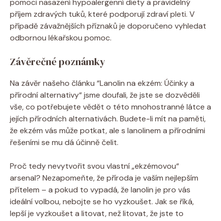
pomoci nasazení hypoalergenní diety a ‍pravidelný​
příjem zdravých tuků,⁢ které podporují zdraví pleti. V
případě závažnějších příznaků⁤ je doporučeno vyhledat
odbornou lékařskou‌ pomoc.
Závěrečné poznámky
Na závěr našeho článku ‍“Lanolin ⁤na ekzém: Účinky a
přírodní​ alternativy“ jsme doufali, že⁤ jste se dozvěděli
vše, co potřebujete vědět‍ o této mnohostranné látce a
jejích přírodních alternativách.⁢ Budete-li mít na paměti,
že ekzém vás ⁣může potkat, ale s lanolinem a přírodními‌
řešeními se mu dá účinně čelit.⁤
Proč tedy nevytvořit svou vlastní „ekzémovou“
arsenal? Nezapomeňte, že⁤ příroda je vaším nejlepším
přítelem – a pokud to ⁤vypadá, že lanolin je pro vás
ideální volbou, nebojte ‌se ‍ho vyzkoušet. ‍Jak se říká, ​
lepší⁢ je vyzkoušet a litovat, než litovat, že jste to