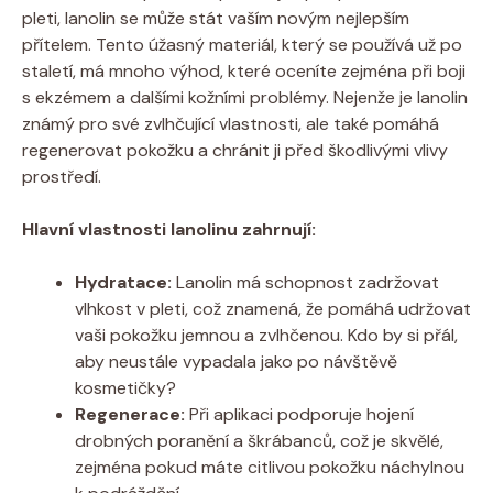
pleti, lanolin se může stát vaším novým nejlepším
přítelem. Tento úžasný materiál, který se používá už po​
staletí, má mnoho výhod, které oceníte zejména při boji
s ekzémem a dalšími kožními problémy. Nejenže je lanolin
známý pro⁣ své zvlhčující vlastnosti, ale také⁣ pomáhá
⁣regenerovat pokožku ​a chránit ji před škodlivými vlivy
prostředí.
Hlavní vlastnosti lanolinu zahrnují:
Hydratace:
Lanolin má schopnost zadržovat
vlhkost v pleti, což znamená, že pomáhá udržovat
vaši pokožku jemnou⁢ a zvlhčenou. Kdo by si přál,
aby neustále vypadala jako po návštěvě
kosmetičky?
Regenerace:
Při aplikaci podporuje hojení
drobných poranění ‌a škrábanců, což ‌je skvělé,
zejména pokud máte citlivou pokožku náchylnou