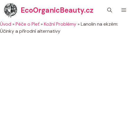
Přeskočit
EcoOrganicBeauty.cz
M
na
obsah
Úvod
»
Péče o Pleť
»
Kožní Problémy
»
Lanolin na ekzém:
Účinky a přírodní alternativy