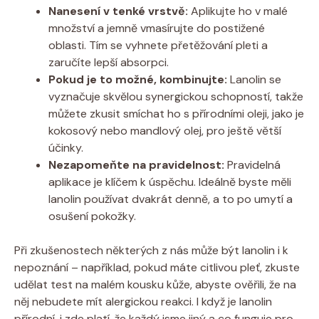
Nanesení v tenké vrstvě:
Aplikujte ho v malé
množství a⁤ jemně ‌vmasírujte do postižené
oblasti. Tím se vyhnete přetěžování pleti a‌
zaručíte lepší absorpci.
Pokud je to možné, kombinujte:
Lanolin se
vyznačuje skvělou synergickou schopností, ​takže
můžete zkusit smíchat ho s přírodními oleji, jako je
kokosový‍ nebo mandlový olej,‌ pro ještě větší
účinky.
Nezapomeňte na pravidelnost:
Pravidelná
aplikace je ⁢klíčem k ‍úspěchu.⁤ Ideálně byste měli
lanolin používat dvakrát denně, a to po umytí a ​
osušení pokožky.
Při zkušenostech některých z nás může být lanolin ⁤i k
nepoznání – například, pokud máte citlivou pleť, zkuste
udělat test ‍na malém kousku kůže,⁣ abyste ověřili, že na
něj nebudete mít alergickou reakci. I když⁣ je lanolin
přírodní, ​i zde platí, že ⁤každý jsme jiný a co funguje pro‍