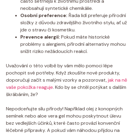
často šetrnější k životnímu⁢ prostředí a
neobsahují syntetické chemikálie.
Osobní preference:
Řada lidí preferuje přírodní
složky z důvodu zdravějšího životního stylu, ať⁤ už
jde o stravu ⁣či‌ kosmetiku.
Prevence alergií:
Pokud máte‍ historické
problémy s alergiemi, přírodní alternativy mohou
snížit riziko nežádoucích reakcí.
Uvažování o této volbě by vám‌ mělo pomoci lépe
pochopit své potřeby. Když zkoušíte nové produkty,
doporučuji začít s malými vzorky a‌ pozorovat,
jak na ně
vaše pokožka reaguje
.‌ Kdo by se ⁢chtěl potýkat ​s dalším
škrábáním, že?
Nepodceňujte sílu přírody! Například olej z konopných
semínek​ nebo aloe vera gel ‌mohou ⁢poskytnout úlevu⁤
bez vedlejších účinků, které ‍často provází⁤ konvenční
⁤léčebné přípravky. A⁤ pokud vám náhodou přijdou na