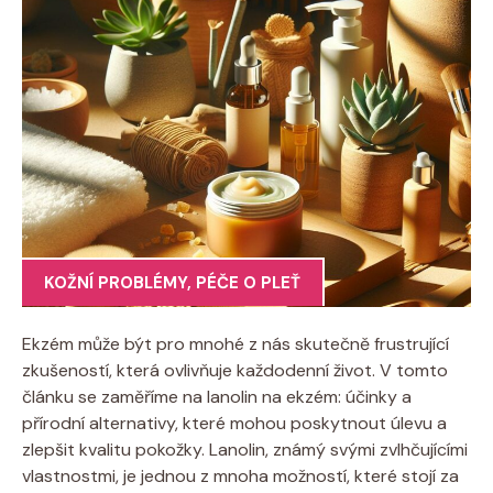
KOŽNÍ PROBLÉMY
,
PÉČE O PLEŤ
Ekzém může být pro mnohé z nás skutečně frustrující
zkušeností, která ovlivňuje každodenní život.‍ V tomto
článku se zaměříme na ⁢lanolin na⁤ ekzém: účinky a
přírodní alternativy, které mohou poskytnout úlevu ⁢a
zlepšit kvalitu pokožky. Lanolin, známý svými ⁢zvlhčujícími
vlastnostmi, je jednou z mnoha možností, které stojí za