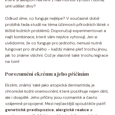
umí udělat divy?
Odkud víme, co funguje nejlépe? V ‌současné době
probíhá‌ řada studií na téma účinnosti‍ přírodních látek v
léčbě kožních problémů. Doporučuji experimentovat a
najít kombinace, které⁣ vám nejvíce vyhovují. Jen si ​
uvědomte, že co funguje pro jednoho, nemusí nutně
fungovat pro‌ druhého – ‍každý máme pleť trochu jinou,
jak to známe všichni. Což je vlastně také trochu legrace
na tom!
Porozumění ekzému a⁤ jeho příčinám
Ekzém, známý také jako atopická dermatitida, je
chronické kožní ⁣onemocnění, ⁢které postihuje nejen děti,​
ale i dospělé. Jeho‍ příčiny jsou rozmanité a často
vzájemně propojené. Mezi nejčastější spouštěče patří
genetické predispozice
,
alergické reakce
a⁢