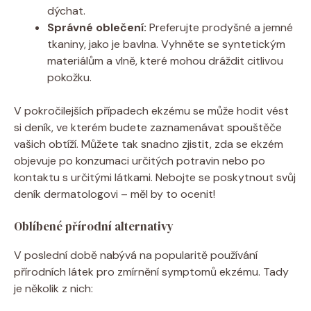
dýchat.
Správné oblečení:
Preferujte prodyšné a jemné
tkaniny, jako ⁢je⁣ bavlna. Vyhněte se syntetickým
‍materiálům a vlně, které mohou dráždit citlivou
pokožku.
V pokročilejších případech ekzému se může hodit vést
si deník, ve kterém budete‍ zaznamenávat spouštěče
vašich obtíží. Můžete tak snadno zjistit, zda se ekzém
objevuje po konzumaci určitých potravin nebo po ​
kontaktu s určitými látkami. Nebojte ⁤se poskytnout svůj
deník dermatologovi – měl by to ocenit!
Oblíbené⁢ přírodní alternativy
V ​poslední době nabývá ‍na ‍popularitě⁣ používání
přírodních‌ látek pro zmírnění symptomů ekzému. Tady
je několik z nich: