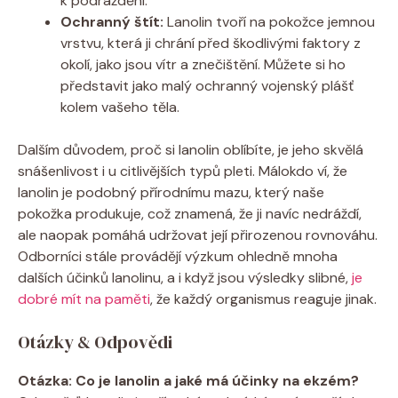
k podráždění.
Ochranný štít:
Lanolin tvoří na pokožce jemnou
vrstvu, která ji chrání ​před⁣ škodlivými faktory z
okolí, jako ⁤jsou vítr a znečištění. ‌Můžete si ho
představit jako malý ochranný vojenský plášť
⁤kolem vašeho těla.
Dalším důvodem, proč si⁣ lanolin oblíbíte, je⁢ jeho ⁤skvělá
⁤snášenlivost i u citlivějších typů pleti. Málokdo ví, že
lanolin⁣ je podobný přírodnímu mazu, který ⁢naše
pokožka produkuje, což znamená, že ji navíc ⁤nedráždí,
ale naopak pomáhá⁣ udržovat její⁢ přirozenou rovnováhu.
Odborníci stále provádějí výzkum ohledně mnoha
dalších účinků lanolinu, a i když jsou⁤ výsledky slibné,⁣
je‍
dobré mít na paměti
, že každý organismus​ reaguje ⁣jinak.
Otázky & Odpovědi
Otázka: Co​ je lanolin a jaké má účinky na ekzém?