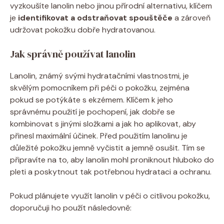
vyzkoušíte‍ lanolin nebo jinou přírodní alternativu, klíčem
je
identifikovat a⁢ odstraňovat spouštěče
a zároveň⁢
udržovat pokožku dobře hydratovanou.
Jak správně používat lanolin
Lanolin,​ známý svými hydratačními vlastnostmi, je
skvělým​ pomocníkem při péči o pokožku,​ zejména
pokud se potýkáte​ s ekzémem. Klíčem k jeho
správnému použití je pochopení, jak dobře se
kombinovat s jinými složkami a jak⁣ ho aplikovat,​ aby
přinesl maximální účinek. Před použitím lanolinu je
důležité‍ pokožku jemně vyčistit a jemně osušit. Tím se
připravíte​ na to, aby lanolin mohl proniknout hluboko do
pleti a poskytnout tak potřebnou hydrataci a ochranu.
Pokud plánujete využít lanolin ⁣v péči ⁢o citlivou pokožku,
doporučuji ho použít⁤ následovně: