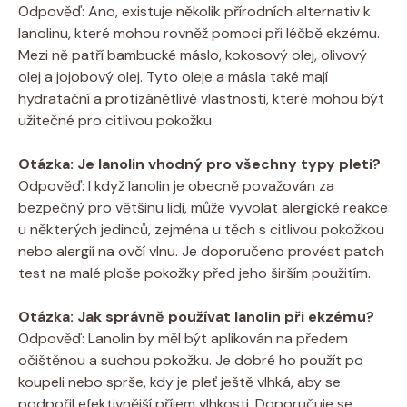
Odpověď: Ano, existuje několik přírodních alternativ k
lanolinu, které mohou rovněž pomoci při léčbě ekzému.
Mezi ně patří bambucké máslo,‍ kokosový olej, olivový
olej a jojobový olej. Tyto oleje a másla také mají
hydratační a protizánětlivé⁢ vlastnosti, které‍ mohou být
užitečné pro citlivou‍ pokožku.
Otázka: Je lanolin vhodný pro všechny typy pleti?
Odpověď: I když lanolin je obecně ​považován za
bezpečný pro většinu lidí, může vyvolat alergické reakce
u některých jedinců, zejména u těch s citlivou‌ pokožkou
nebo alergií na ovčí vlnu. Je ​doporučeno provést patch
‍test na malé ploše pokožky před jeho širším použitím.
Otázka: Jak správně používat lanolin při ekzému?
Odpověď: Lanolin by ‌měl být aplikován ⁤na předem
očištěnou a suchou pokožku. Je dobré ho použít po
koupeli‍ nebo sprše, kdy‌ je pleť ještě vlhká, aby se
podpořil efektivnější příjem vlhkosti. Doporučuje se