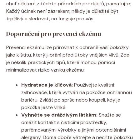
chuť některé z těchto přírodních produktů, pamatujte:
Každý účinek není zázrakem; někdy je důležité být
trpělivý a ⁤sledovat, co funguje pro vás.
Doporučení⁤ pro prevenci ekzému
Prevenci ‍ekzému lze přirovnat k ochraně vaší pokožky⁢
jako ‍k štítu,⁢ který ji brání před ‍útoky vnějších vlivů. ‌Zde
je několik praktických tipů, které mohou pomoci
minimalizovat riziko vzniku⁢ ekzému:
Hydratace je klíčová:
Používejte kvalitní
zvlhčovače, které⁤ vytváří na pokožce ochrannou
bariéru. Zvlášť po sprše nebo koupeli, kdy je
pokožka ještě vlhká.
Vyhněte se dráždivým látkám:
Snažte se
omezit kontakt⁤ s čisticími prostředky,
parfémovanými výrobky a jinými potenciálními
alergeny. Doma dobře větrejte a nechte pokožku