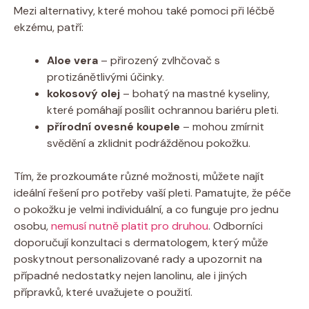
Mezi alternativy, které mohou také pomoci při léčbě
ekzému, patří:
Aloe vera
– přirozený zvlhčovač s
protizánětlivými účinky.
kokosový olej
– bohatý na mastné kyseliny,
které pomáhají posílit ochrannou bariéru pleti.
přírodní ovesné koupele
– mohou zmírnit
svědění a⁤ zklidnit podrážděnou pokožku.
Tím, že prozkoumáte⁤ různé možnosti, můžete najít
‍ideální‍ řešení pro potřeby ⁢vaší pleti. Pamatujte, že péče
o pokožku je velmi‍ individuální, a co funguje pro jednu
osobu, ​
nemusí nutně platit pro druhou
. Odborníci
doporučují konzultaci s dermatologem, který může
poskytnout personalizované rady a upozornit na
případné‌ nedostatky ⁣nejen lanolinu,⁤ ale i⁢ jiných
⁢přípravků, které uvažujete o použití.