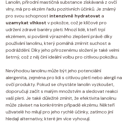
Lanolin, přírodní mastičná ⁢substance získávaná z ovčí‌
vlny, má pro ekzém řadu pozitivních účinků. Je ⁢známý
pro svou schopnost
intenzivně hydratovat
a
uzamykat vlhkost
v ⁤pokožce, což je klíčové pro
udržení zdravé bariéry pleti. Mnozí lidé, kteří trpí
ekzémem, ‍si povšimli⁢ výrazného ‍zlepšení právě ‍díky
⁤používání lanolinu, který‌ pomáhá‌ zmírnit suchost a
podráždění.‌ Díky jeho přirozenému složení je také ⁤velmi
šetrný, což z něj ⁤činí​ ideální volbu ⁣pro citlivou pokožku.
Nevýhodou lanolinu může být jeho potenciální
alergenita, zejména pro‍ lidi s citlivou pletí nebo alergií na
ovčí produkty. Pokud se chystáte lanolin vyzkoušet,
doporučuji začít ​s malým množstvím a sledovat reakci
vaší pleti. Je také důležité zmínit, že efektivita lanolinu
může záviset na konkrétním případě ekzému. ​Někteří
uživatelé ho milují pro jeho ‌rychlé účinky, zatímco jiní
hledají alternativy, které jim více vyhovují.