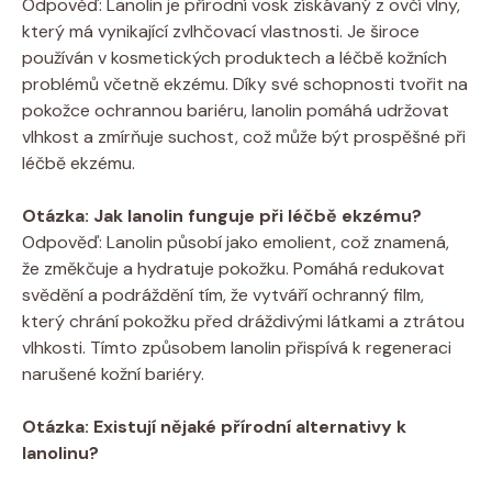
Odpověď: Lanolin je přírodní vosk získávaný z ovčí vlny,
který má ‌vynikající zvlhčovací ⁤vlastnosti.⁢ Je široce
používán v kosmetických produktech a léčbě kožních
problémů včetně ekzému. Díky ‌své schopnosti tvořit na
pokožce ochrannou bariéru, ⁣lanolin pomáhá udržovat
vlhkost a zmírňuje​ suchost, což může být prospěšné při
léčbě⁣ ekzému.
Otázka: Jak lanolin funguje při léčbě⁢ ekzému?
Odpověď:⁤ Lanolin působí⁢ jako⁣ emolient, což znamená,
že změkčuje a hydratuje pokožku. Pomáhá redukovat
svědění a podráždění tím, že vytváří ochranný film,
který chrání pokožku před dráždivými látkami a ztrátou
vlhkosti. Tímto způsobem lanolin přispívá k regeneraci​
narušené kožní bariéry.
Otázka: Existují nějaké přírodní alternativy k
lanolinu?