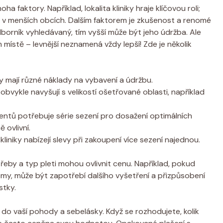
 faktory. Například, lokalita kliniky hraje klíčovou roli;
ž v menších obcích. Dalším faktorem je zkušenost a renomé
dborník vyhledávaný, tím vyšší může být jeho údržba. Ale
místě – levnější neznamená vždy lepší! Zde je několik
y mají různé náklady na vybavení a údržbu.
bvykle navyšují s velikostí ošetřované oblasti, například
ientů potřebuje série sezení pro dosažení optimálních
 ovlivní.
liniky nabízejí slevy při zakoupení více sezení najednou.
otřeby a typ pleti mohou ovlivnit cenu. Například, pokud
lémy, může být zapotřebí dalšího vyšetření a přizpůsobení
stky.
i do vaší pohody a sebelásky. Když se rozhodujete, kolik