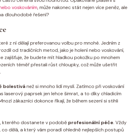
a je často ceněna svou hodnotou. Opakované plašení s
m nebo voskováním
, může nakonec stát nejen více peněz, ale
 na dlouhodobé řešení?
ce
teré z ní dělají preferovanou volbu pro mnohé. Jedním z
 rozdíl od tradičních metod, jako je holení nebo voskování,
ace zajišťuje, že budete mít hladkou pokožku po mnohem
 sezeních téměř přestali růst chloupky, což může ušetřit
.
ě bolestivá
než si mnoho lidí myslí. Zatímco při voskování
laserový paprsek jen lehce šimrat, a to díky chladicím
ozí zákazníci dokonce říkají, že během sezení si stihli
, kterého dostanete v podobě
profesionální péče
. Vždy
, co dělá, a který vám poradí ohledně nejlepších postupů