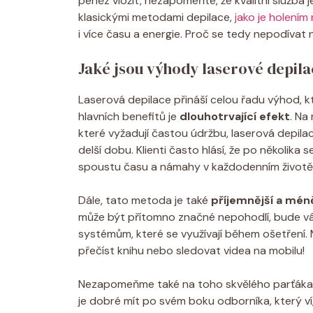
peněz vložit, nezapomeňte, že kvalitní služb
klasickými metodami depilace,
jako je holení
i více času a energie. Proč se tedy nepodívat
Jaké jsou výhody laserové depila
Laserová depilace přináší celou řadu výhod, k
hlavních benefitů je
dlouhotrvající efekt
. Na
které vyžadují častou údržbu, laserová depil
delší dobu. Klienti často hlásí, že po několika
spoustu času a námahy v každodenním životě
Dále, tato metoda je také
příjemnější a mén
může být přítomno značné nepohodlí, bude vás 
systémům, které se využívají během ošetření. Mn
přečíst knihu nebo sledovat videa na mobilu!
Nezapomeňme také na toho skvělého parťáka
je dobré mít po svém boku odborníka, který ví