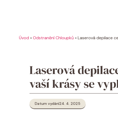
Úvod
»
Odstranění Chloupků
»
Laserová depilace cen
Laserová depilace
vaší krásy se vyp
Datum vydání
24. 4. 2025