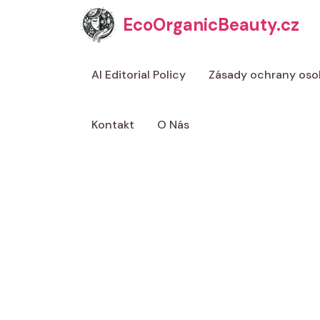
Přeskočit
EcoOrganicBeauty.cz
na
obsah
AI Editorial Policy
Zásady ochrany oso
Kontakt
O Nás