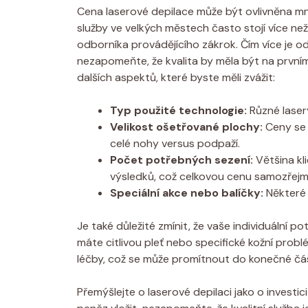
Cena laserové depilace může být ovlivněna mnoha
služby ve velkých městech často stojí více ne
odborníka provádějícího zákrok. Čím více je o
nezapomeňte, že kvalita by měla být na prvním 
dalších aspektů, které byste měli zvážit:
Typ použité technologie:
Různé laser
Velikost ošetřované plochy:
Ceny se o
celé nohy versus podpaží.
Počet potřebných sezení:
Většina kl
výsledků, což celkovou cenu samozřejmě
Speciální akce nebo balíčky:
Některé k
Je také důležité zmínit, že vaše individuální p
máte citlivou pleť nebo specifické kožní prob
léčby, což se může promítnout do konečné čá
Přemýšlejte o laserové depilaci jako o investic