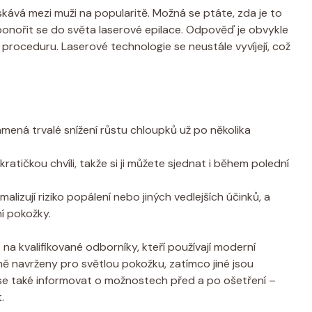
kává mezi muži na popularitě. Možná se ptáte, zda je to
 ponořit se do světa laserové epilace. Odpověď je obvykle
a proceduru. Laserové technologie se neustále vyvíjejí, což
ná trvalé snížení růstu chloupků už po několika
ratičkou chvíli, takže si ji můžete sjednat i během polední
lizují riziko popálení nebo jiných vedlejších účinků, a
ní pokožky.
 na kvalifikované odborníky, kteří používají moderní
lně navrženy pro světlou pokožku, zatímco jiné jsou
e se také informovat o možnostech před a po ošetření –
.