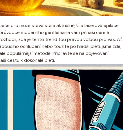
če pro muže stává stále aktuálnější, a laserová epilace
o průvodce moderního gentlemana vám přináší cenné
rozhodli, zda je tento trend tou pravou volbou pro vás. Ať
ádoucího ochlupení nebo toužíte po hladší pleti, jsme zde,
le populárnější metodě. Připravte se na objevování
ši cestu k dokonalé pleti.