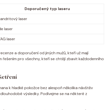
Doporučený typ laseru
andritový laser
e laser
YAG laser
ecenze a doporučení od jiných mužů, kteří už mají
m řešením pro všechny, kteří se chtějí zbavit každodenního
.
šetření
mana k hladké pokožce bez alespoň několika návštěv
a a dlouhodobé výsledky. Podívejme se na některé z