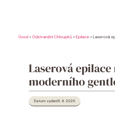
Úvod
»
Odstranění Chloupků
»
Epilace
»
Laserová e
Laserová epilace
moderního gent
Datum vydání
5. 6. 2025