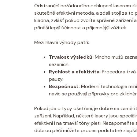
Odstranění nežádoucího ochlupení laserem zís
skutečně efektivní metoda, a zdali stojí za to
kladná, zvlášť pokud zvolíte správné zařízení 
přináší lepší účinnost a příjemnější zážitek.
Mezi hlavní výhody patří:
Trvalost výsledků:
Mnoho mužů zazname
sezeních.
Rychlost a efektivita:
Procedura trvá k
pauzy.
Bezpečnost:
Moderní technologie minima
navíc se používají přípravky pro zklidně
Pokud jde o typy ošetření, je dobré se zaměřit
zařízení. Například, některé lasery jsou speciá
efektivní i na tmavší tóny pleti. Nezapomeňt
dobrou péčí můžete proces podstatně zlepšit