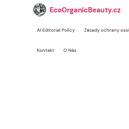
Přeskočit
EcoOrganicBeauty.cz
na
obsah
AI Editorial Policy
Zásady ochrany oso
Kontakt
O Nás