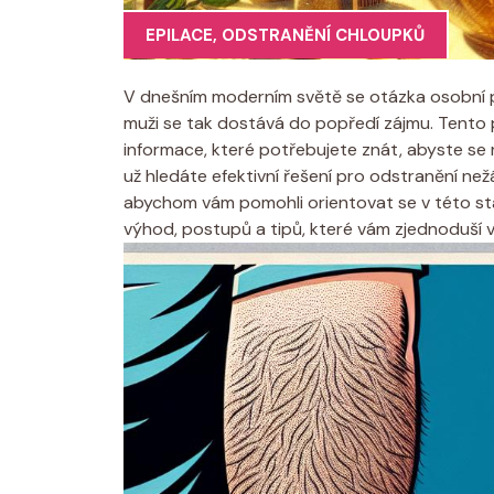
EPILACE
,
ODSTRANĚNÍ CHLOUPKŮ
V dnešním moderním světě se otázka osobní pé
muži se tak dostává do popředí zájmu. Tent
informace, které potřebujete znát, abyste se 
už hledáte efektivní řešení pro odstranění než
abychom vám pomohli orientovat se v této stá
výhod, postupů a tipů, které vám zjednoduší va