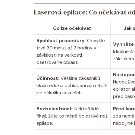
Laserová epilace: Co očekávat o
Co lze očekávat
Jak 
Rychlost procedury:
Obvykle
Vyhněte 
trvá 30 minut až 2 hodiny v
Ideálně 4
závislosti na velikosti
zákrokem.
ošetřované oblasti.
Na dopor
Účinnost:
Většina zákazníků
Nepoužíve
hlásí redukci ochlupení až o 90%
epilátor 
po několika sezeních.
před zákr
Bezbolestnost:
Někteří lidé
Před konz
říkají, že je to méně bolestivé než
zda nemáte
epilace.
nebo jiné 