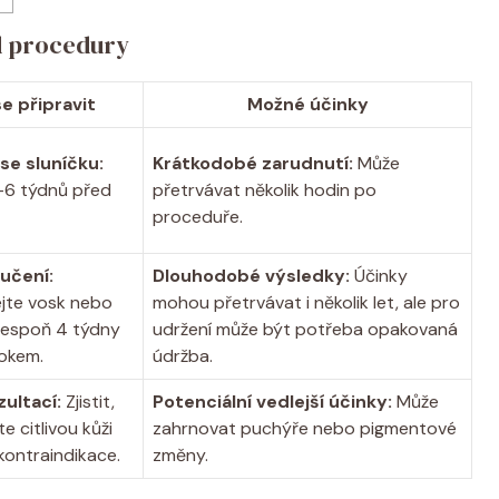
d procedury
se připravit
Možné účinky
se sluníčku:
Krátkodobé zarudnutí:
Může
–6 týdnů před
přetrvávat několik hodin po
proceduře.
učení:
Dlouhodobé výsledky:
Účinky
jte vosk nebo
mohou přetrvávat i několik let, ale pro
alespoň 4 týdny
udržení může být potřeba opakovaná
okem.
údržba.
ultací:
Zjistit,
Potenciální vedlejší účinky:
Může
 citlivou kůži
zahrnovat puchýře nebo pigmentové
kontraindikace.
změny.