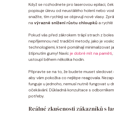
Když se rozhodnete pro laserovou epilaci, če
popisuje úlevu od neustálého holení nebo vosk
snažíte, tím rychleji se objevují nové vlasy. Z
na
výrazné snížení růstu chloupků
a rychlé 
Pokud vás před zákrokem trápí strach z bolesti
nepříjemnou než tradiční metody, jako je vosk
technologiemi, které pomáhají minimalizovat j
štípnutím gumy! Navíc
je dobré mít na paměti
,
ustoupí během několika hodin.
Připravte se na to, že budete muset sledovat 
aby vám pokožka co nejlépe reagovala. Nezapo
funguje u jednoho, nemusí nutně fungovat u dru
očekávání. Důkladná konzultace s odborníkem 
potřeby.
Reálné zkušenosti zákazníků s la