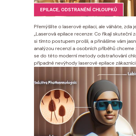
EPILACE
,
ODSTRANĚNÍ CHLOUPKŮ
Přemýšlíte o laserové epilaci, ale váháte, zda
„Laserová epilace recenze: Co říkají skuteční 
si tímto postupem prošli, a přinášíme vám ja
analýzou recenzí a osobních příběhů chceme
se do této moderní metody odstraňování chlo
případné nevýhody laserové epilace zákazníci 