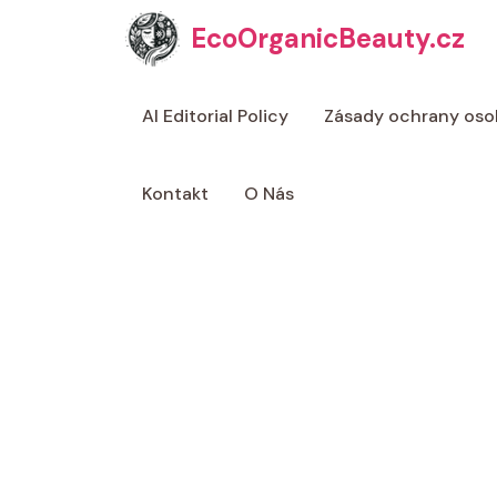
Přeskočit
EcoOrganicBeauty.cz
na
obsah
AI Editorial Policy
Zásady ochrany oso
Kontakt
O Nás