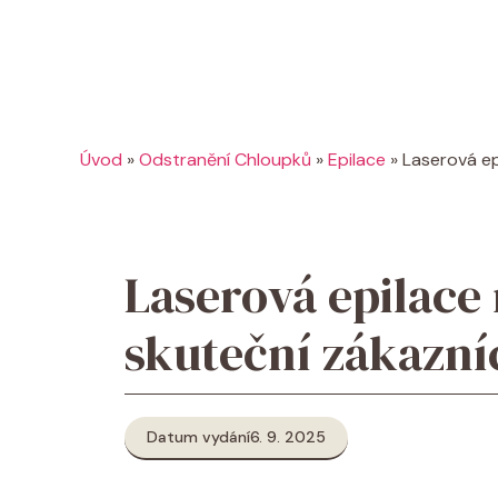
Úvod
»
Odstranění Chloupků
»
Epilace
»
Laserová ep
Laserová epilace 
skuteční zákazní
Datum vydání
6. 9. 2025