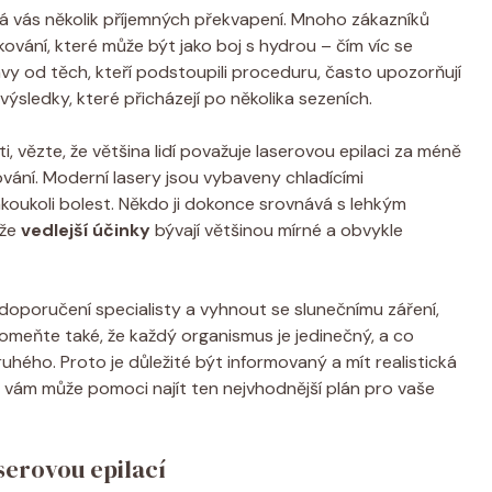
ká vás několik příjemných překvapení. Mnoho zákazníků
ování, které může být jako boj s hydrou – čím víc se
právy od těch, kteří podstoupili proceduru, často upozorňují
výsledky, které přicházejí po několika sezeních.
, vězte, že většina lidí považuje laserovou epilaci za méně
ování. Moderní lasery jsou vybaveny chladícími
akoukoli bolest. Někdo ji dokonce srovnává s lehkým
 že
vedlejší účinky
bývají většinou mírné a obvykle
doporučení specialisty a vyhnout se slunečnímu záření,
meňte také, že každý organismus je jedinečný, a co
hého. Proto je důležité být informovaný a mít realistická
vám může pomoci najít ten nejvhodnější plán pro vaše
serovou epilací