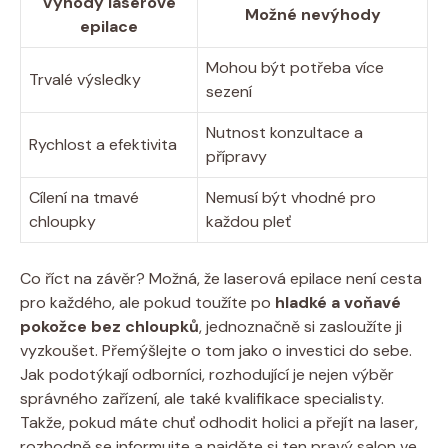
Výhody laserové
Možné nevýhody
epilace
Mohou být potřeba více
Trvalé výsledky
sezení
Nutnost konzultace a
Rychlost a efektivita
přípravy
Cílení na tmavé
Nemusí být vhodné pro
chloupky
každou pleť
Co říct na závěr? Možná, že laserová epilace není cesta
pro každého, ale pokud toužíte po
hladké a voňavé
pokožce bez chloupků
, jednoznačně si zasloužíte ji
vyzkoušet. Přemýšlejte o tom jako o investici do sebe.
Jak podotýkají odborníci, rozhodující je nejen výběr
správného zařízení, ale také kvalifikace specialisty.
Takže, pokud máte chuť odhodit holici a přejít na laser,
rozhodně se informujte a najděte si ten pravý salon ve