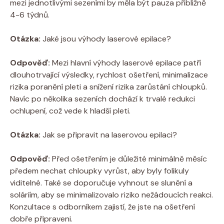
mezi jednotlivými sezeními by měla být pauza přibližně
4-6 týdnů.
Otázka:
Jaké jsou výhody laserové epilace?
Odpověď:
Mezi hlavní výhody laserové epilace patří
dlouhotrvající výsledky, rychlost ošetření, minimalizace
rizika poranění pleti a snížení rizika zarůstání chloupků.
Navíc po několika sezeních dochází k trvalé redukci
ochlupení, což vede k hladší pleti.
Otázka:
Jak se připravit na laserovou epilaci?
Odpověď:
Před ošetřením je důležité minimálně měsíc
předem nechat chloupky vyrůst, aby byly folikuly
viditelné. Také se doporučuje vyhnout se slunění a
soláriím, aby se minimalizovalo riziko nežádoucích reakci.
Konzultace s odborníkem zajistí, že jste na ošetření
dobře připraveni.