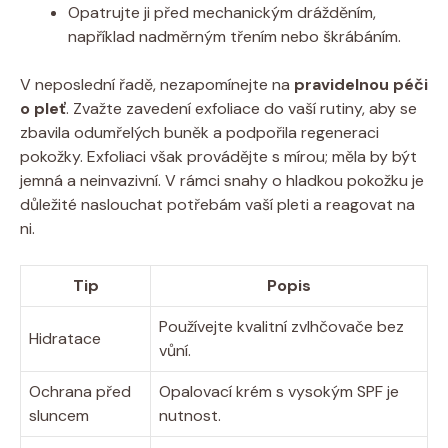
Opatrujte ji před mechanickým drážděním,
například nadměrným třením nebo škrábáním.
V neposlední řadě, nezapomínejte na
pravidelnou péči
o pleť
. Zvažte zavedení exfoliace do vaší rutiny, aby se
zbavila odumřelých buněk a podpořila regeneraci
pokožky. Exfoliaci však provádějte s mírou; měla by být
jemná a neinvazivní. V rámci snahy o hladkou pokožku je
důležité naslouchat potřebám vaší pleti a reagovat na
ni.
Tip
Popis
Používejte kvalitní zvlhčovače bez
Hidratace
vůní.
Ochrana před
Opalovací krém s vysokým SPF je
sluncem
nutnost.