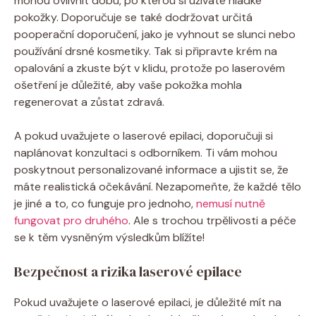
mohou ovlivnit dobu, po kterou si užíváte hladké
pokožky. Doporučuje se také dodržovat určitá
pooperační doporučení, jako je vyhnout se slunci nebo
používání drsné kosmetiky. Tak si připravte krém na
opalování a zkuste být v klidu, protože po laserovém
ošetření je důležité, aby vaše pokožka mohla
regenerovat a zůstat zdravá.
A pokud uvažujete o laserové epilaci, doporučuji si
naplánovat konzultaci s odborníkem. Ti vám mohou
poskytnout personalizované informace a ujistit se, že
máte realistická očekávání. Nezapomeňte, že každé tělo
je jiné a to, co funguje pro jednoho,
nemusí nutně
fungovat pro druhého
. Ale s trochou trpělivosti a péče
se k těm vysněným výsledkům blížíte!
Bezpečnost a rizika laserové epilace
Pokud uvažujete o laserové epilaci, je důležité mít na