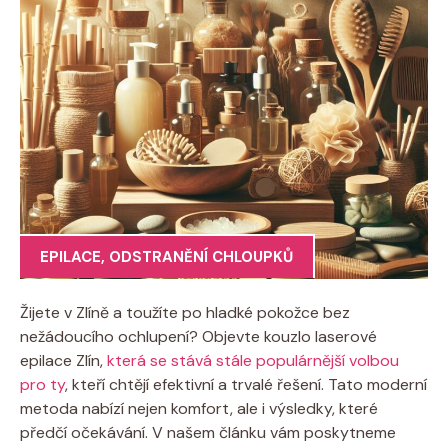
EPILACE
,
ODSTRANĚNÍ CHLOUPKŮ
Žijete v Zlíně a toužíte po hladké pokožce bez
nežádoucího ochlupení? Objevte kouzlo laserové
epilace Zlín,
která se stává stále populárnější volbou
pro ty
, kteří chtějí efektivní a trvalé řešení. Tato moderní
metoda nabízí nejen komfort, ale i výsledky, které
předčí očekávání. V našem článku vám poskytneme