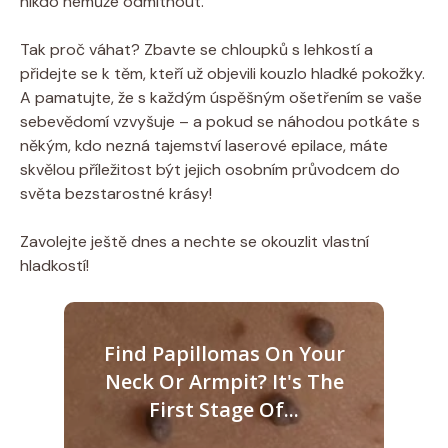
nikdo nemůže odmítnout.
Tak proč váhat? Zbavte se chloupků s lehkostí a
přidejte se k těm, kteří už objevili kouzlo hladké pokožky.
A pamatujte, že s každým úspěšným ošetřením se vaše
sebevědomí vzvyšuje – a pokud se náhodou potkáte s
někým, kdo nezná tajemství laserové epilace, máte
skvělou příležitost být jejich osobním průvodcem do
světa bezstarostné krásy!
Zavolejte ještě dnes a nechte se okouzlit vlastní
hladkostí!
Find Papillomas On Your
Neck Or Armpit? It's The
First Stage Of...