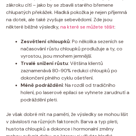
zákroku cítí – jako by se zbavili starého břemene
chlupatých překážek. Hladká pokožka je nejen příjemná
na dotek, ale také zvyšuje sebevědomí. Zde jsou
některé běžné výsledky,
na které se můžete těšit
:
Zesvětlení chloupků
: Po několika sezeních se
načasování růstu chloupků prodlužuje a ty, co
vyrostou, jsou mnohem jemnější.
Trvalé snížení růstu
: Většina klientů
zaznamenává 80-90% redukci chloupků po
dokončení plného cyklu ošetření.
Méně podráždění
: Na rozdíl od tradičního
holení, po laserové epilaci se vyhnete zarudnutí a
podráždění pleti.
Je však dobré mít na paměti, že výsledky se mohou lišit
v závislosti na různých faktorech. Barva a typ pleti,
hustota chloupků a dokonce i hormonalní změny