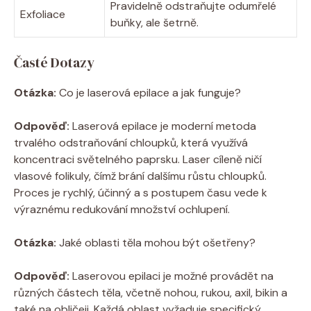
Pravidelně odstraňujte odumřelé
Exfoliace
buňky, ale šetrně.
Časté Dotazy
Otázka:
Co je laserová epilace a jak funguje?
Odpověď:
Laserová epilace je moderní metoda
trvalého odstraňování chloupků, která využívá
koncentraci světelného paprsku. Laser cíleně ničí
vlasové folikuly, čímž brání dalšímu růstu chloupků.
Proces je rychlý, účinný a s postupem času vede k
výraznému redukování množství ochlupení.
Otázka:
Jaké oblasti těla mohou být ošetřeny?
Odpověď:
Laserovou epilaci je možné provádět na
různých částech těla, včetně nohou, rukou, axil, bikin a
také na obličeji. Každá oblast vyžaduje specifický