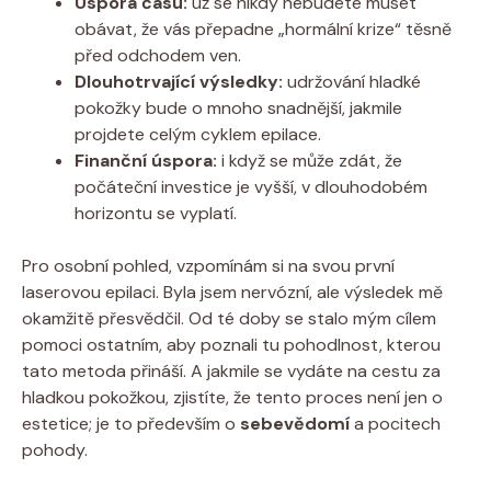
Úspora času:
už se nikdy nebudete muset
obávat, že vás přepadne „hormální krize“ těsně
před odchodem ven.
Dlouhotrvající výsledky:
udržování hladké
pokožky bude o mnoho snadnější, jakmile
projdete celým cyklem epilace.
Finanční úspora:
i když se může zdát, že
počáteční investice je vyšší, v dlouhodobém
horizontu se vyplatí.
Pro osobní pohled, vzpomínám si na svou první
laserovou epilaci. Byla jsem nervózní, ale výsledek mě
okamžitě přesvědčil. Od té doby se stalo mým cílem
pomoci ostatním, aby poznali tu pohodlnost, kterou
tato metoda přináší. A jakmile se vydáte na cestu za
hladkou pokožkou, zjistíte, že tento proces není jen o
estetice; je to především o
sebevědomí
a pocitech
pohody.