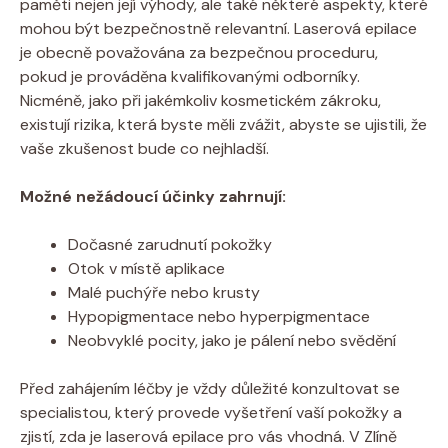
paměti nejen její výhody, ale také některé aspekty, které
mohou být bezpečnostně relevantní. Laserová epilace
je obecně považována za bezpečnou proceduru,
pokud je prováděna kvalifikovanými odborníky.
Nicméně, jako při jakémkoliv kosmetickém zákroku,
existují rizika, která byste měli zvážit, abyste se ujistili, že
vaše zkušenost bude co nejhladší.
Možné nežádoucí účinky zahrnují:
Dočasné zarudnutí pokožky
Otok v místě aplikace
Malé puchýře nebo krusty
Hypopigmentace nebo hyperpigmentace
Neobvyklé pocity, jako je pálení nebo svědění
Před zahájením léčby je vždy důležité konzultovat se
specialistou, který provede vyšetření vaší pokožky a
zjistí, zda je laserová epilace pro vás vhodná. V Zlíně