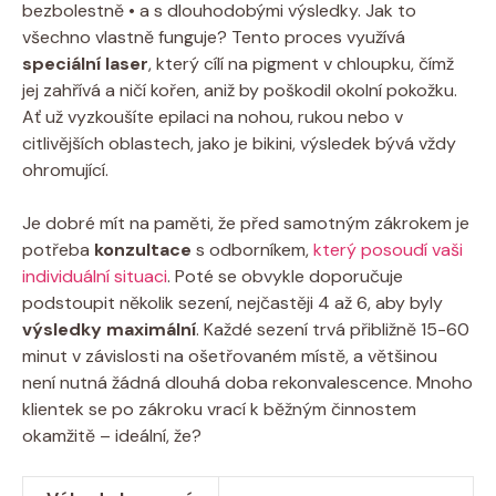
bezbolestně • a s dlouhodobými výsledky. Jak to
všechno vlastně funguje? Tento proces využívá
speciální laser
, který cílí na pigment v chloupku, čímž
jej zahřívá a ničí kořen, aniž by poškodil okolní pokožku.
Ať už vyzkoušíte epilaci na nohou, rukou nebo v
citlivějších oblastech, jako je bikini, výsledek bývá vždy
ohromující.
Je dobré mít na paměti, že před samotným zákrokem je
potřeba
konzultace
s odborníkem,
který posoudí vaši
individuální situaci
. Poté se obvykle doporučuje
podstoupit několik sezení, nejčastěji 4 až 6, aby byly
výsledky maximální
. Každé sezení trvá přibližně 15-60
minut v závislosti na ošetřovaném místě, a většinou
není nutná žádná dlouhá doba rekonvalescence. Mnoho
klientek se po zákroku vrací k běžným činnostem
okamžitě – ideální, že?