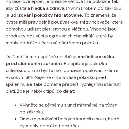
Po laserové epilaci je důležité věnovat se pokožce tak,
aby zůstala hladká a zdravá. Prvním krokem po zákroku
je
udržování pokožky hidratované
. To znamená, že
byste měli pravidelně používat kvalitní zvlhčovače, které
pomohou udržet pleť jemnou a vláčnou. Vhodné jsou
produkty bez vůní a agresivních chemikálií, které by
mohly podráždit čerstvě ošetřenou pokožku.
Dalším klíčem k úspěšné údržbě je
chránit pokožku
před slunečním zářením
. Po epilaci je pokožka
citlivější, a proto byste měli používat opalovací krém s
vysokým SPF. Nejenže chrání vaše pokožku před
spálením, ale také pomáhá předejít rychlejšímu stárnutí
pleti. Zde je několik tipů, co dělat:
Vyhněte se přímému slunci minimálně na týden
po zákroku.
Omezte používání horkých koupelí a saun, které
by mohly podráždit pokožku.