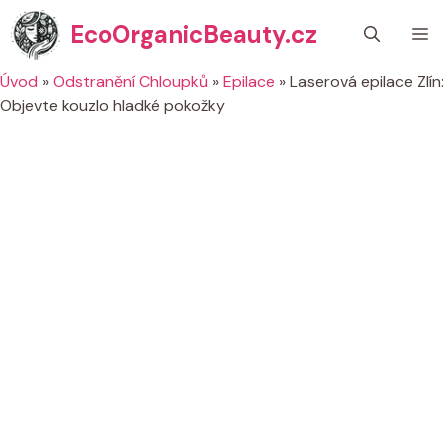
Přeskočit
EcoOrganicBeauty.cz
M
na
obsah
Úvod
»
Odstranění Chloupků
»
Epilace
»
Laserová epilace Zlín:
Objevte kouzlo hladké pokožky