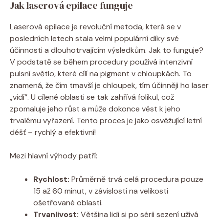
Jak laserová epilace funguje
Laserová epilace je revoluční metoda, která se v
posledních letech stala velmi populární díky své
účinnosti a dlouhotrvajícím výsledkům. Jak to funguje?
V podstatě se během procedury používá intenzivní
pulsní světlo, které cílí na pigment v chloupkách. To
znamená, že čím tmavší je chloupek, tím účinněji ho laser
„vidí“. U cílené oblasti se tak zahřívá folikul, což
zpomaluje jeho růst a může dokonce vést k jeho
trvalému vyřazení. Tento proces je jako osvěžující letní
déšť – rychlý a efektivní!
Mezi hlavní výhody patří:
Rychlost:
Průměrně trvá celá procedura pouze
15 až 60 minut, v závislosti na velikosti
ošetřované oblasti.
Trvanlivost:
Většina lidí si po sérii sezení užívá