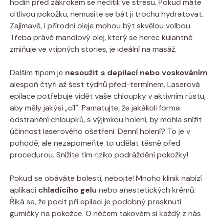
hodin před zákrokem se necítili ve stresu. Pokud máte
citlivou pokožku, nemusíte se bát ji trochu hydratovat.
Zajímavě, i přírodní oleje mohou být skvělou volbou.
Třeba právě mandlový olej, který se herec kulantně
zmiňuje ve vtipných stories, je ideální na masáž.
Dalším tipem je
nesoužit s depilací nebo voskováním
alespoň čtyři až šest týdnů před-termínem. Laserová
epilace potřebuje vidět vaše chloupky v aktivním růstu,
aby měly jakýsi „cíl”. Pamatujte, že jakákoli forma
odstranění chloupků, s výjimkou holení, by mohla snížit
účinnost laserového ošetření. Denní holení? To je v
pohodě, ale nezapomeňte to udělat těsně před
procedurou. Snížíte tím riziko podráždění pokožky!
Pokud se obáváte bolesti, nebojte! Mnoho klinik nabízí
aplikaci
chladícího gelu
nebo anestetických krémů.
Říká se, že pocit při epilaci je podobný prasknutí
gumičky na pokožce. O něčem takovém si každý z nás