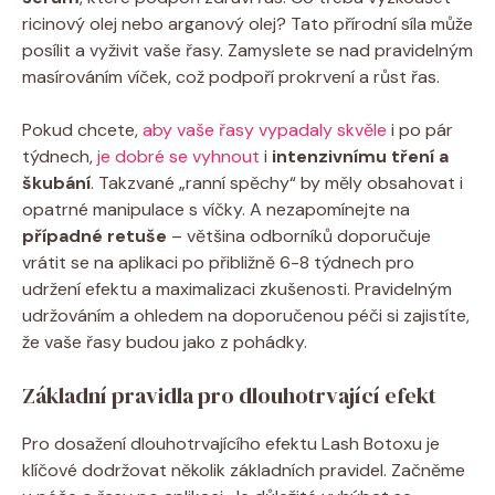
ricinový olej nebo arganový olej? Tato přírodní síla může
posílit a vyživit vaše řasy. Zamyslete se nad pravidelným
masírováním víček, což podpoří prokrvení a růst řas.
Pokud chcete,
aby vaše řasy vypadaly skvěle
i po pár
týdnech,
je dobré se vyhnout
i
intenzivnímu tření a
škubání
. Takzvané „ranní spěchy“ by měly obsahovat i
opatrné manipulace s víčky. A nezapomínejte na
případné retuše
– většina odborníků doporučuje
vrátit se na aplikaci po přibližně 6-8 týdnech pro
udržení efektu a maximalizaci zkušenosti. Pravidelným
udržováním a ohledem na doporučenou péči si zajistíte,
že vaše řasy budou jako z pohádky.
Základní pravidla pro dlouhotrvající efekt
Pro dosažení dlouhotrvajícího efektu Lash Botoxu je
klíčové dodržovat několik základních pravidel. Začněme