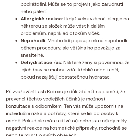
podráždění. Může se to projevit jako zarudnutí
nebo pálení.
Allergické reakce:
I když velmi vzácné, alergie na
některou ze složek může vést k dalším
problémům, například otokům víček.
Nepohodlí:
Mnoho lidí popisuje mírné nepohodlí
během procedury, ale většina ho považuje za
snesitelné.
Dehydratace řas:
Některé ženy si povšimnou, že
jejich řasy se mohou zdát křehké nebo tenčí,
pokud nezajišťují dostatečnou hydrataci.
Při zvažování Lash Botoxu je důležité mít na paměti, že
prevencí těchto vedlejších účinků je možnost
konzultace s odborníkem. Ten vás může upozornit na
individuální rizika a potřeby, které se liší od osoby k
osobě. Pokud ale máte citlivé oči nebo jste někdy měly
negativní reakce na kosmetické přípravky, rozhodně se
nebojte mluvit o svých obavách.