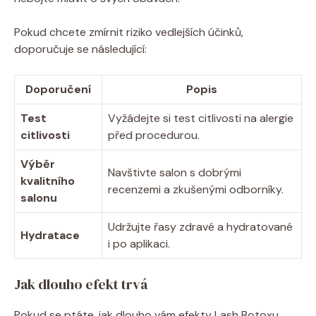
Pokud chcete zmírnit riziko vedlejších účinků,
doporučuje se následující:
Doporučení
Popis
Test
Vyžádejte si test citlivosti na alergie
citlivosti
před procedurou.
Výběr
Navštivte salon s dobrými
kvalitního
recenzemi a zkušenými odborníky.
salonu
Udržujte řasy zdravé a hydratované
Hydratace
i po aplikaci.
Jak dlouho efekt trvá
Pokud se ptáte, jak dlouho vám efekty Lash Botoxu