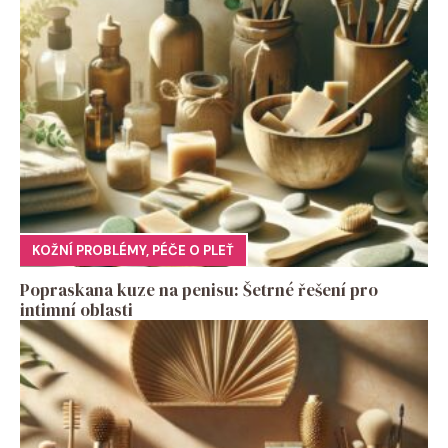
KOŽNÍ PROBLÉMY
,
PÉČE O PLEŤ
Popraskana kuze na penisu: Šetrné řešení pro
intimní oblasti