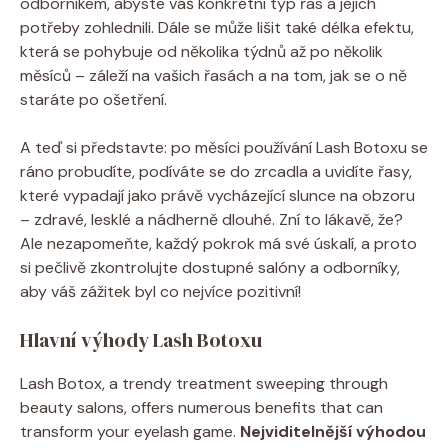
odborníkem, abyste váš konkrétní typ řas a jejich
potřeby zohlednili. Dále se může lišit také délka efektu,
která se pohybuje od několika týdnů až po několik
měsíců – záleží na vašich řasách a na tom, jak se o ně
staráte po ošetření.
A teď si představte: po měsíci používání Lash Botoxu se
ráno probudíte, podíváte se do zrcadla a uvidíte řasy,
které vypadají jako právě vycházející slunce na obzoru
– zdravé, lesklé a nádherně dlouhé. Zní to lákavě, že?
Ale nezapomeňte, každý pokrok má své úskalí, a proto
si pečlivě zkontrolujte dostupné salóny a odborníky,
aby váš zážitek byl co nejvíce pozitivní!
Hlavní výhody Lash Botoxu
Lash Botox, a trendy treatment sweeping through
beauty salons, offers numerous benefits that can
transform your eyelash game.
Nejviditelnější výhodou