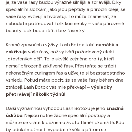
je, že vaše řasy budou výrazně silnější a zdravější. Díky
speciálním složkám, jako jsou peptidy a přírodní oleje, se
vaše řasy vyživují a hydratují. To může znamenat, že
nebudete potřebovat tolik kosmetiky – vaše přirozené
beauty look bude zářit i bez řasenky!
Kromě zpevnění a výživy, Lash Botox také
namáhá a
zakřivuje
vaše řasy, což vytváří požadovaný efekt
„otevřených očí“. To je skvělé zejména pro ty, kteří
nemají přirozeně zakřivené řasy. Přestaňte se trápit
nekonečným curlingem řas a užívejte si bezstarostného
vzhledu. Pokud máte pocit, že se vaše řasy během dne
ztrácejí, Lash Botox vás mile překvapí –
výsledky
přetrvávají několik týdnů
!
Další významnou výhodou Lash Botoxu je jeho
snadná
údržba
. Nejsou nutné žádné speciální postupy a
můžete se vrátit k běžnému životu téměř okamžitě. Kdo
by odolal možnosti vypadat skvěle a přitom se