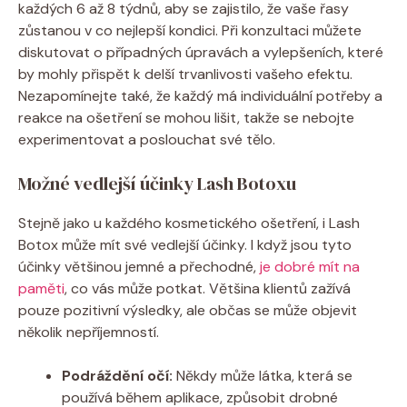
každých 6 až 8 týdnů, aby se zajistilo, že vaše řasy
zůstanou v co nejlepší kondici. Při konzultaci můžete
diskutovat o případných úpravách a vylepšeních, které
by mohly přispět k delší trvanlivosti vašeho efektu.
Nezapomínejte také, že každý má individuální potřeby a
reakce na ošetření se mohou lišit, takže se nebojte
experimentovat a poslouchat své tělo.
Možné vedlejší účinky Lash Botoxu
Stejně jako u každého kosmetického ošetření, i Lash
Botox může mít své vedlejší účinky. I když jsou tyto
účinky většinou jemné a přechodné,
je dobré mít na
paměti
, co vás může potkat. Většina klientů zažívá
pouze pozitivní výsledky, ale občas se může objevit
několik nepříjemností.
Podráždění očí:
Někdy může látka, která se
používá během aplikace, způsobit drobné