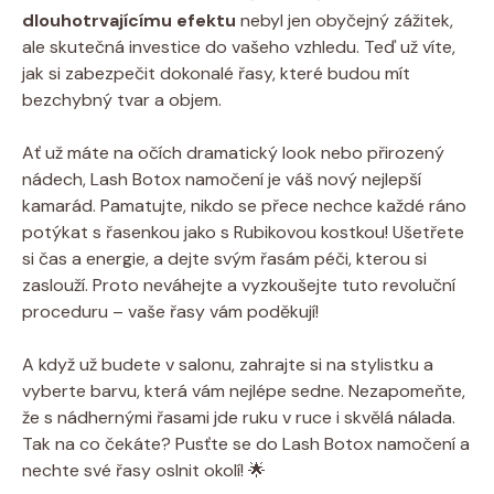
dlouhotrvajícímu efektu
nebyl jen obyčejný zážitek,
ale skutečná investice do vašeho vzhledu. Teď už víte,
jak si zabezpečit dokonalé řasy, které budou mít
bezchybný tvar a objem.
Ať už máte na očích dramatický look nebo přirozený
nádech, Lash Botox namočení je váš nový nejlepší
kamarád. Pamatujte, nikdo se přece nechce každé ráno
potýkat s řasenkou jako s Rubikovou kostkou! Ušetřete
si čas a energie, a dejte svým řasám péči, kterou si
zaslouží. Proto neváhejte a vyzkoušejte tuto revoluční
proceduru – vaše řasy vám poděkují!
A když už budete v salonu, zahrajte si na stylistku a
vyberte barvu, která vám nejlépe sedne. Nezapomeňte,
že s nádhernými řasami jde ruku v ruce i skvělá nálada.
Tak na co čekáte? Pusťte se do Lash Botox namočení a
nechte své řasy oslnit okolí! 🌟