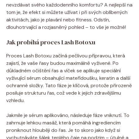
nevzdávat svého každodenního komfortu? A nejlepší na
tom je, že efekt si můžete užívat i při svých oblíbených
aktivitách, jako je plavání nebo fitness. Odstín,
dlouhotrvající a rozjasněný pohled – to vše je možné!
Jak probíhá proces Lash Botoxu
Proces Lash Botoxu začíná pečlivou přípravou, která
zajistí, že vaše řasy budou maximálně vyživené. Po
důkladném očištění řas a víček se aplikuje speciální
vyživující sérum obsahující mateřídoušku, keratin a další
ochranné složky. Tato fáze je klíčová, protože přirozeně
posiluje strukturu řas, což vede k jejich zdravějšímu
vzhledu.
Jakmile je sérum aplikováno, následuje fáze vniknutí. To
zahrnuje lehkou masáž, která pomáhá ingrediencím
proniknout hlouběji do řas. Je to skoro jako když si
vychutnáváte šálek teplého čaje na podzim – útulné a