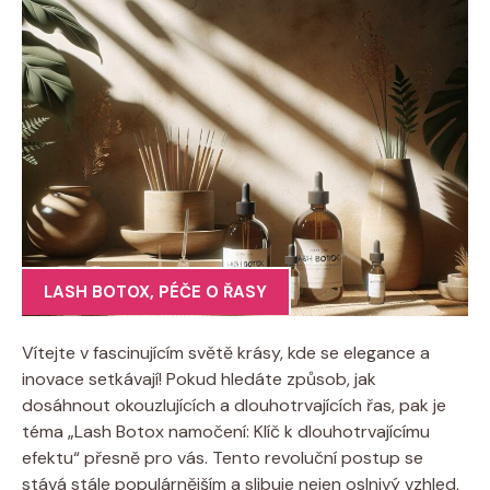
LASH BOTOX
,
PÉČE O ŘASY
Vítejte v fascinujícím světě krásy, kde se elegance a
inovace setkávají! Pokud hledáte způsob, jak
dosáhnout okouzlujících a dlouhotrvajících řas, pak je
téma „Lash Botox namočení: Klíč k dlouhotrvajícímu
efektu“ přesně pro vás. Tento revoluční postup se
stává stále populárnějším a slibuje nejen oslnivý vzhled,