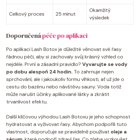
Okamžitý
Celkový proces
25 minut
výsledek
Doporučená
péče po aplikaci
Po aplikaci Lash Botox je důležité věnovat své řasy
řádnou péči, aby si zachovaly svůj krásný vzhled co
nejdéle. První a zásadní pravidlo?
Vyvarujte se vody
po dobu alespoň 24 hodin.
To zahrnuje nejen
sprchování, ale i jakoukoliv formu vlhkosti, ať už jde o
cestu do bazénu nebo návštěvu sauny. Voda totiž
může narušit účinky aplikované látky a zkrátit
trvanlivost efektu.
Další klíčovou výhodou Lash Botoxu je jeho schopnost
hydratovat a vyživovat řasy. Abychom podpořili tuto
vlastnost, doporučuje se pravidelně používat
oleje a
sérum
, které podpoří zdraví řas. Co třeba vyzkoušet