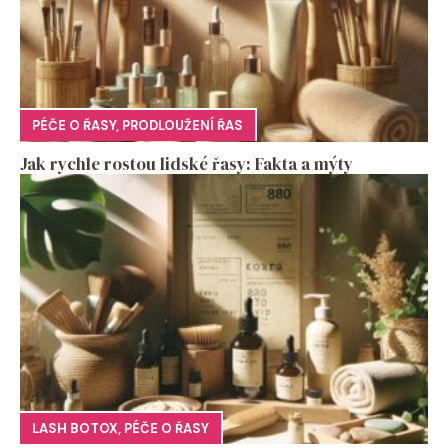
PÉČE O ŘASY
,
PRODLOUŽENÍ ŘAS
Jak rychle rostou lidské řasy: Fakta a mýty
LASH BOTOX
,
PÉČE O ŘASY