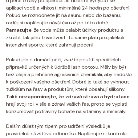
u péče o řasy po aplikaci. Je důležité vyhýbat se
aplikaci vodě a vlhkosti minimálně 24 hodin po ošetření.
Pokud se rozhodnete jít na saunu nebo do bazénu,
raději si naplánujte návštěvu až po této době.
Pamatujte
, že voda může oslabit účinky produktu a
zkrátit tak jeho trvanlivost. To samé platí pro jakékoli
intenzivní sporty, které zahrnují pocení.
Pokud jde o domácí péči, zvažte použití speciálních
přípravků určených k údržbě lash botoxu. Měly by být
bez oleje a přehnaně agresivních chemikálií, aby nedošlo
k poškození vašeho ošetření. Dobré je také se vyhnout
tužidlům na řasy a produktům, které obsahují silikony.
Také nezapomínejte, že zdravá strava a hydratace
hrají svoji roli v síle a zdraví vašich řas, proto se vyplatí
konzumovat potraviny bohaté na vitamíny a minerály.
Dalším důležitým tipem pro udržení výsledků je
pravidelná návštěva odborníka. Naplánujte si kontrolu