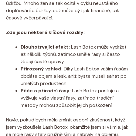
údržbu. Mnoho žen se tak ocitá v cyklu neustálého
doplňování a údržby, což může být jak finančně, tak
časově vyčerpávající.
Zde jsou některé klíčové rozdíly:
Dlouhotrvající efekt:
Lash Botox může vydržet
až několik týdnů, zatímco umělé řasy si často
žádají časté opravy.
Přirozený vzhled:
Díky Lash Botox vašim řasám
dodáte objem a lesk, aniž byste museli sahat po
umělých produktech.
Péče o přírodní řasy:
Lash Botox posiluje a
vyživuje vaše vlastní řasy, zatímco tradiční
metody mohou způsobit jejich poškození.
Navíc, pokud bych měla zmínit osobní zkušenost, když
jsem vyzkoušela Lash Botox, okamžitě jsem si všimla, jak
se moje řasy staly pružnějšími a nabraly na objemu.