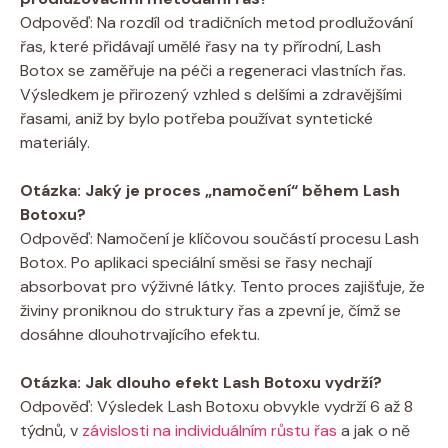
Odpověď: Na rozdíl od tradičních metod prodlužování
řas, které přidávají umělé řasy na ty přírodní, Lash
Botox se zaměřuje na péči a regeneraci vlastních řas.
Výsledkem je přirozený vzhled s delšími a zdravějšími
řasami, aniž by bylo potřeba používat syntetické
materiály.
Otázka: Jaký je proces „namočení“ během Lash
Botoxu?
Odpověď: Namočení je klíčovou součástí procesu Lash
Botox. Po aplikaci speciální směsi se řasy nechají
absorbovat pro výživné látky. Tento proces zajišťuje, že
živiny proniknou do struktury řas a zpevní je, čímž se
dosáhne dlouhotrvajícího efektu.
Otázka: Jak dlouho efekt Lash Botoxu vydrží?
Odpověď: Výsledek Lash Botoxu obvykle vydrží 6 až 8
týdnů, v
závislosti na individuálním růstu řas
a jak o ně