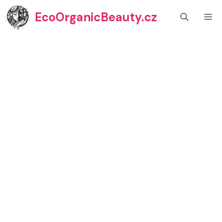
Přeskočit
EcoOrganicBeauty.cz
M
na
obsah