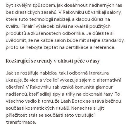
být skvělým způsobem, jak dosáhnout nádherných řas
bez drastických zásahů. V Rakovníku už vznikají salony,
které tuto technologii nabízejí, a kladou důraz na
kvalitu. Finální výsledek závisí na kvalitě použitých
produktů a zkušenostech odborníka. Je důležité si
uvědomit, že ne každé salon bude mít stejné standardy,
proto se nebojte zeptat na certifikace a reference.
Rozšiřující se trendy v oblasti péče o řasy
Jak se rozšiřuje nabídka, tak i odborná literatura
ukazuje, že více a více lidí vykazuje zájem o alternativní
ošetření. V Rakovníku tak vzniká komunita glamour
nadšenců, kteří sdílejí tipy a triky na dokonalé řasy. To
všechno vedlo k tomu, že Lash Botox se stává běžnou
součástí kosmetických rituálů. Nenechte si ujít
příležitost stát se součástí této vzrušující
transformace.