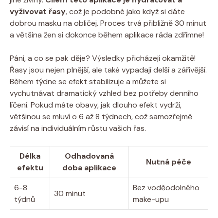
vyživovat řasy
, což je podobné jako když si dáte
dobrou masku na obličej. Proces trvá přibližně 30 minut
a většina žen si dokonce během aplikace ráda zdřímne!
Páni, a co se pak děje? Výsledky přicházejí okamžitě!
Řasy jsou nejen plnější, ale také vypadají delší a zářivější.
Během týdne se efekt stabilizuje a můžete si
vychutnávat dramatický vzhled bez potřeby denního
líčení. Pokud máte obavy, jak dlouho efekt vydrží,
většinou se mluví o 6 až 8 týdnech, což samozřejmě
závisí na individuálním růstu vašich řas.
Délka
Odhadovaná
Nutná péče
efektu
doba aplikace
6-8
Bez voděodolného
30 minut
týdnů
make-upu