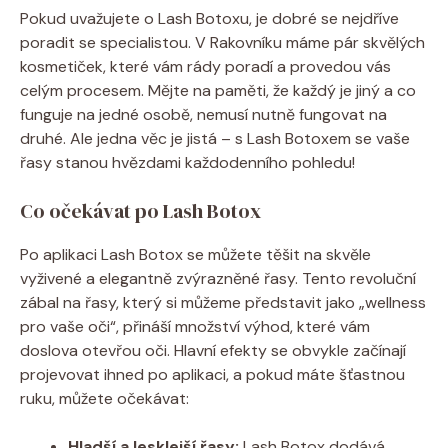
Pokud uvažujete o Lash Botoxu, je dobré se nejdříve
poradit se specialistou. V Rakovníku máme pár skvělých
kosmetiček, které vám rády poradí a provedou vás
celým procesem. Mějte na paměti, že každý je jiný a co
funguje na jedné osobě, nemusí nutně fungovat na
druhé. Ale jedna věc je jistá – s Lash Botoxem se vaše
řasy stanou hvězdami každodenního pohledu!
Co očekávat po Lash Botox
Po aplikaci Lash Botox se můžete těšit na skvěle
vyživené a elegantně zvýrazněné řasy. Tento revoluční
zábal na řasy, který si můžeme představit jako „wellness
pro vaše oči“, přináší množství výhod, které vám
doslova otevřou oči. Hlavní efekty se obvykle začínají
projevovat ihned po aplikaci, a pokud máte šťastnou
ruku, můžete očekávat:
Hladší a lesklejší řasy:
Lash Botox dodává