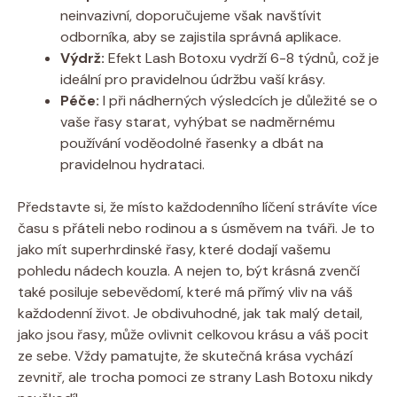
neinvazivní, doporučujeme však navštívit
odborníka, aby se zajistila správná aplikace.
Výdrž:
Efekt Lash Botoxu vydrží 6-8 týdnů, což je
ideální pro pravidelnou údržbu vaší krásy.
Péče:
I při nádherných výsledcích je důležité se o
vaše řasy starat, vyhýbat se nadměrnému
používání voděodolné řasenky a dbát na
pravidelnou hydrataci.
Představte si, že místo každodenního líčení strávíte více
času s přáteli nebo rodinou a s úsměvem na tváři. Je to
jako mít superhrdinské řasy, které dodají vašemu
pohledu nádech kouzla. A nejen to, být krásná zvenčí
také posiluje sebevědomí, které má přímý vliv na váš
každodenní život. Je obdivuhodné, jak tak malý detail,
jako jsou řasy, může ovlivnit celkovou krásu a váš pocit
ze sebe. Vždy pamatujte, že skutečná krása vychází
zevnitř, ale trocha pomoci ze strany Lash Botoxu nikdy