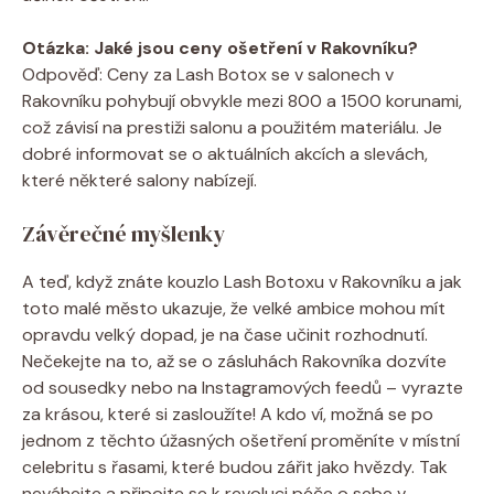
Otázka: Jaké jsou ceny ošetření v Rakovníku?
Odpověď: Ceny za Lash Botox se v salonech v
Rakovníku pohybují obvykle mezi 800 a 1500 korunami,
což závisí na prestiži salonu a použitém materiálu. Je
dobré informovat se o aktuálních akcích a slevách,
které některé salony nabízejí.
Závěrečné myšlenky
A teď, když znáte kouzlo Lash Botoxu v Rakovníku a jak
toto malé město ukazuje, že velké ambice mohou mít
opravdu velký dopad, je na čase učinit rozhodnutí.
Nečekejte na to, až se o zásluhách Rakovníka dozvíte
od sousedky nebo na Instagramových feedů – vyrazte
za krásou, které si zasloužíte! A kdo ví, možná se po
jednom z těchto úžasných ošetření proměníte v místní
celebritu s řasami, které budou zářit jako hvězdy. Tak
neváhejte a připojte se k revoluci péče o sebe v