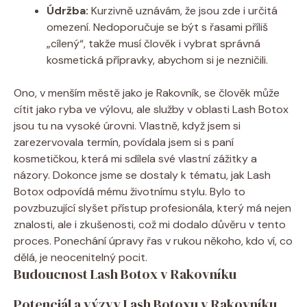
Údržba:
Kurzivně uznávám, že jsou zde i určitá
omezení. Nedoporučuje se být s řasami příliš
„cílený“, takže musí člověk i vybrat správná
kosmetická přípravky, abychom si je nezničili.
Ono, v menším městě jako je Rakovník, se člověk může
cítit jako ryba ve výlovu, ale služby v oblasti Lash Botox
jsou tu na vysoké úrovni. Vlastně, když jsem si
zarezervovala termín, povídala jsem si s paní
kosmetičkou, která mi sdílela své vlastní zážitky a
názory. Dokonce jsme se dostaly k tématu, jak Lash
Botox odpovídá mému životnímu stylu. Bylo to
povzbuzující slyšet přístup profesionála, který má nejen
znalosti, ale i zkušenosti, což mi dodalo důvěru v tento
proces. Ponechání úpravy řas v rukou někoho, kdo ví, co
dělá, je neocenitelný pocit.
Budoucnost Lash Botox v Rakovníku
Potenciál a výzvy Lash Botoxu v Rakovníku