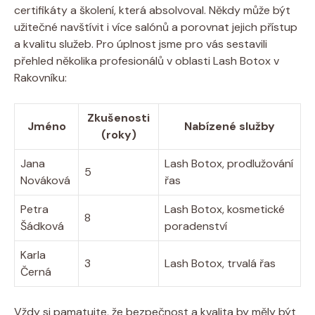
certifikáty a školení, která absolvoval. Někdy může být
užitečné navštívit i více salónů a porovnat jejich přístup
a kvalitu služeb. Pro úplnost jsme pro vás sestavili
přehled několika profesionálů v oblasti Lash Botox v
Rakovníku:
Zkušenosti
Jméno
Nabízené služby
(roky)
Jana
Lash Botox, prodlužování
5
Nováková
řas
Petra
Lash Botox, kosmetické
8
Šádková
poradenství
Karla
3
Lash Botox, trvalá řas
Černá
Vždy si pamatujte, že bezpečnost a kvalita by měly být