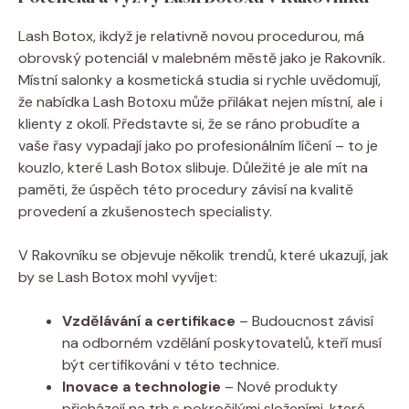
Lash Botox, ikdyž je relativně novou procedurou, má
obrovský potenciál v malebném městě jako je Rakovník.
Místní salonky a kosmetická studia si rychle uvědomují,
že nabídka Lash Botoxu může přilákat nejen místní, ale i
klienty z okolí. Představte si, že se ráno probudíte a
vaše řasy vypadají jako po profesionálním líčení – to je
kouzlo, které Lash Botox slibuje. Důležité je ale mít na
paměti, že úspěch této procedury závisí na kvalitě
provedení a zkušenostech specialisty.
V Rakovníku se objevuje několik trendů, které ukazují, jak
by se Lash Botox mohl vyvíjet:
Vzdělávání a certifikace
– Budoucnost závisí
na odborném vzdělání poskytovatelů, kteří musí
být certifikováni v této technice.
Inovace a technologie
– Nové produkty
přicházejí na trh s pokročilými složeními, které