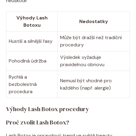
neuškodí!
Výhody Lash
Nedostatky
Botoxu
Může být dražší než tradiční
Hustší a silnější řasy
procedury
Výsledek vyžaduje
Pohodlná údržba
pravidelnou obnovu
Rychlá a
Nemusí být vhodné pro
bezbolestná
každého (např. alergie)
procedura
Výhody Lash Botox procedury
Proč zvolit Lash Botox?
Lash Botox je opravdový trend ve světě beauty