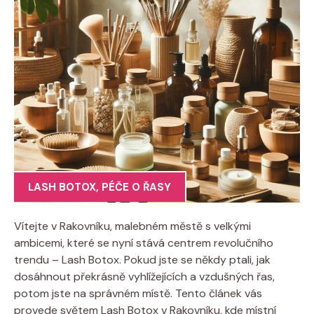
LASH BOTOX
,
PÉČE O ŘASY
Vítejte v Rakovníku, malebném městě s velkými
ambicemi, které se nyní stává centrem revolučního
trendu – Lash Botox. Pokud jste se někdy ptali, jak
dosáhnout překrásně vyhlížejících a vzdušných řas,
potom jste na správném místě. Tento článek vás
provede světem Lash Botox v Rakovníku, kde místní