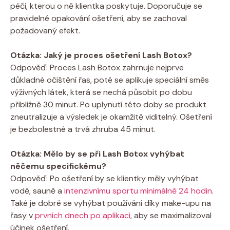
péči, kterou o ně klientka poskytuje. Doporučuje se
pravidelné opakování ošetření, aby se zachoval
požadovaný efekt.
Otázka: Jaký je proces ošetření Lash Botox?
Odpověď: Proces Lash Botox zahrnuje nejprve
důkladné očištění řas, poté se aplikuje speciální směs
výživných látek, která se nechá působit po dobu
přibližně 30 minut. Po uplynutí této doby se produkt
zneutralizuje a výsledek je okamžitě viditelný. Ošetření
je bezbolestné a trvá zhruba 45 minut.
Otázka: Mělo by se při Lash Botox vyhýbat
něčemu specifickému?
Odpověď: Po ošetření by se klientky měly vyhýbat
vodě, sauně a
intenzivnímu sportu minimálně 24 hodin
.
Také je dobré se vyhýbat používání díky make-upu na
řasy v
prvních dnech po aplikaci
, aby se maximalizoval
účinek ošetření.