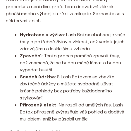
procedur a není divu, proč. Tento inovativní zákrok
přináší mnoho výhod, které si zamilujete. Seznamte se s
některými z nich:
Hydratace a výživa:
Lash Botox obohacuje vaše
řasy o potřebné živiny a vlhkost, což vede k jejich
zdravějšímu a lesklejšímu vzhledu.
Zpevnění:
Tento proces pomáhá zpevnit řasy,
což znamená, že se budou méně lámat a budou
vypadat hustší.
Snadná údržba:
S Lash Botoxem se zbavíte
zbytečné údržby a můžete svobodně užívat
krásné pohledy bez potřeby každodenního
stylizování.
Přirozený efekt:
Na rozdíl od umělých řas, Lash
Botox přirozeně zvýrazňuje váš pohled a dodává
mu objem, aniž by působil uměle.