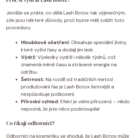
Jestliže se ptáte, co dělá Lash Botox tak výjimečným,
zde jsou některé důvody, proč byste měli zvážit tuto
proceduru:
Hloubkové ošetření:
Obsahuje speciální živiny,
které vyživí řasy a dodají jim lesk.
Výdrž:
Výsledky vydrží i několik týdnů, což
znamená méně času a strávené energie na
údržbu.
Šetrnost:
Na rozdíl od tradičních metod
prodlužování řas je Lash Botox šetrnější a
nezpůsobuje poškození.
Přírodní vzhled:
Efekt je velmi přirozený – nikdo
nepozná, že jste něco podstoupila!
Co říkají odborníci?
Odborníci na kosmetiku se shodují, že Lash Botox může