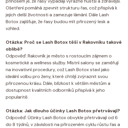
přínosem je, že řasy vypadají výrazně hustší a zdravější.
Ošetření pomáhá zpevnit strukturu řas, což přispívá k
jejich delší životnosti a zamezuje lámání. Dále Lash
Botox zajišťuje, že řasy budou mít přirozený lesk a
vzhled.
Otázka: Proč se Lash Botox těší v Rakovníku takové
oblibě?
Odpověď: Rakovník je město s rostoucím zájmem o
kosmetické a wellness služby. Místní salony se zaměřují
na inovativní procedury, což Lash Botox staví jako
ideální volbu pro ženy, které chtějí zvýraznit svou
přirozenou krásu. Dále, blízkost k větším městům a
dostupnost kvalitních odborníků přispívá k jeho
popularitě.
Otázka: Jak dlouho účinky Lash Botox přetrvávají?
Odpověď: Účinky Lash Botox obvykle přetrvávají od 6
do 8 týdnů, v závislosti na přirozeném cyklu růstu řas a