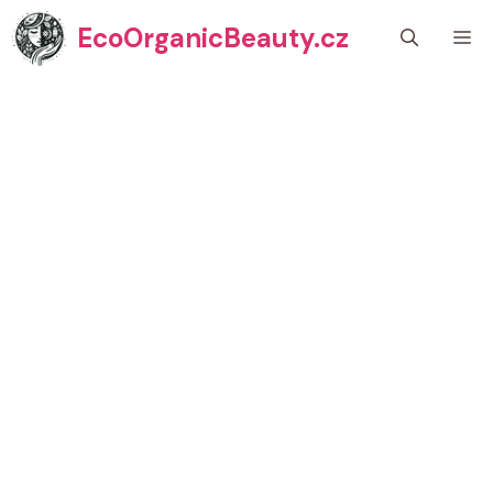
Přeskočit
EcoOrganicBeauty.cz
M
na
obsah