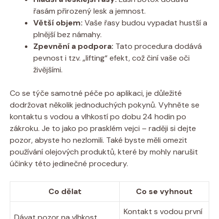
řasám přirozený lesk a jemnost.
Větší objem:
Vaše řasy budou vypadat hustší a
plnější bez námahy.
Zpevnění a podpora:
Tato procedura dodává
pevnost i tzv. „lifting“ efekt, což činí vaše oči
živějšími.
Co se týče samotné péče po aplikaci, je důležité
dodržovat několik jednoduchých pokynů. Vyhněte se
kontaktu s vodou a vlhkostí po dobu 24 hodin po
zákroku. Je to jako po prasklém vejci – raději si dejte
pozor, abyste ho nezlomili. Také byste měli omezit
používání olejových produktů, které by mohly narušit
účinky této jedinečné procedury.
Co dělat
Co se vyhnout
Kontakt s vodou první
Dávat pozor na vlhkost