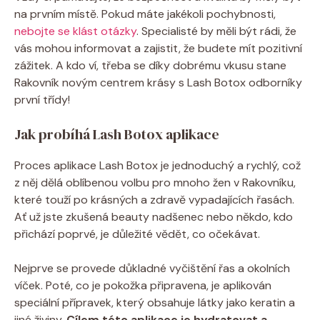
na prvním místě. Pokud máte jakékoli pochybnosti,
nebojte se klást otázky
. Specialisté by měli být rádi, že
vás mohou informovat a zajistit, že budete mít pozitivní
zážitek. A kdo ví, třeba se díky dobrému vkusu stane
Rakovník novým centrem krásy s Lash Botox odborníky
první třídy!
Jak probíhá Lash Botox aplikace
Proces aplikace Lash Botox je jednoduchý a rychlý, což
z něj dělá oblíbenou volbu pro mnoho žen v Rakovníku,
které touží po krásných a zdravě vypadajících řasách.
Ať už jste zkušená beauty nadšenec nebo někdo, kdo
přichází poprvé, je důležité vědět, co očekávat.
Nejprve se provede důkladné vyčištění řas a okolních
víček. Poté, co je pokožka připravena, je aplikován
speciální přípravek, který obsahuje látky jako keratin a
jiné živiny.
Cílem této aplikace je hydratovat a