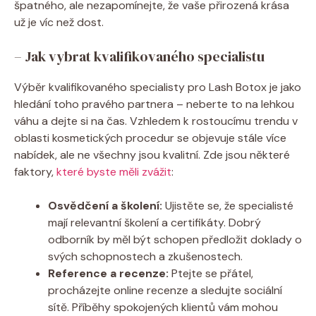
špatného, ale nezapomínejte, že vaše přirozená krása
už je víc než dost.
– Jak vybrat kvalifikovaného specialistu
Výběr kvalifikovaného specialisty pro Lash Botox je jako
hledání toho pravého partnera – neberte to na lehkou
váhu a dejte si na čas. Vzhledem k rostoucímu trendu v
oblasti kosmetických procedur se objevuje stále více
nabídek, ale ne všechny jsou kvalitní. Zde jsou některé
faktory,
které byste měli zvážit
:
Osvědčení a školení:
Ujistěte se, že specialisté
mají relevantní školení a certifikáty. Dobrý
odborník by měl být schopen předložit doklady o
svých schopnostech a zkušenostech.
Reference a recenze:
Ptejte se přátel,
procházejte online recenze a sledujte sociální
sítě. Příběhy spokojených klientů vám mohou