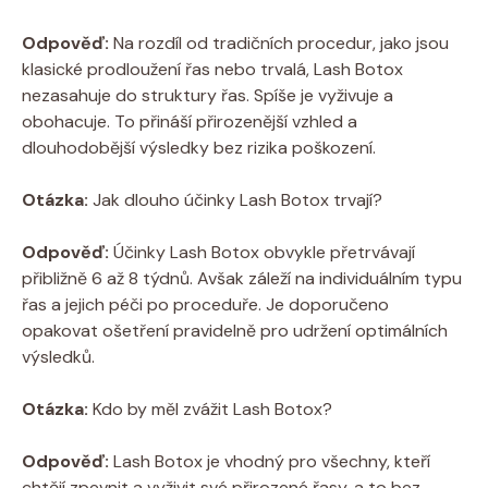
Odpověď:
Na rozdíl od tradičních procedur, jako jsou
klasické prodloužení řas nebo trvalá, Lash Botox
nezasahuje do struktury řas. Spíše je vyživuje a
obohacuje. To přináší přirozenější vzhled a
dlouhodobější výsledky bez rizika poškození.
Otázka:
Jak dlouho účinky Lash Botox trvají?
Odpověď:
Účinky Lash Botox obvykle přetrvávají
přibližně 6 až 8 týdnů. Avšak záleží na individuálním typu
řas a jejich péči po proceduře. Je doporučeno
opakovat ošetření pravidelně pro udržení optimálních
výsledků.
Otázka:
Kdo by měl zvážit Lash Botox?
Odpověď:
Lash Botox je vhodný pro všechny, kteří
chtějí zpevnit a vyživit své přirozené řasy, a to bez