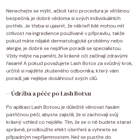
Nenechejte se mýlit, ačkoli tato procedura je většinou
bezpečná, je dobré vědoma si svých individuálních
potřeb. Je třeba si ujasnit, že někteří lidé mohou mít
citlivost na ingredience používané v přípravku, takže
pokud máte nějaké dermatologické problémy nebo
alergie, je dobré se nejdříve poradii se specialistou.
Vždy mějte na paměti, že krásné oči začínají zdravými
řasami! A pokud považujete Lash Botox za svůdný krok,
určitě si najděte zkušeného odborníka, který vám
poradí, jak nejlépe dosáhnout svých cílů.
– Údržba a péče po Lash Botxu
Po aplikaci Lash Botoxu je důležité věnovat řasám
patřičnou péči, abyste zajistili, že si zachovají svůj
krásný vzhled co nejdéle. Tím, že se o ně budete starat
správně, prodloužíte efekt ošetření a vyhnete se
případným nepříjemnostem. Než se pustíte do