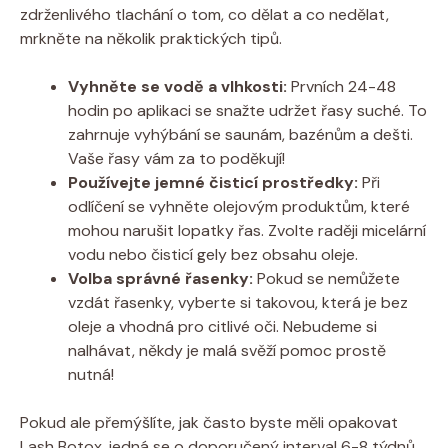
zdrženlivého tlachání o tom, co dělat a co nedělat,
mrkněte na několik praktických tipů.
Vyhněte se vodě a vlhkosti:
Prvních 24-48
hodin po aplikaci se snažte udržet řasy suché. To
zahrnuje vyhýbání se saunám, bazénům a dešti.
Vaše řasy vám za to poděkují!
Používejte jemné čisticí prostředky:
Při
odlíčení se vyhněte olejovým produktům, které
mohou narušit lopatky řas. Zvolte raději micelární
vodu nebo čisticí gely bez obsahu oleje.
Volba správné řasenky:
Pokud se nemůžete
vzdát řasenky, vyberte si takovou, která je bez
oleje a vhodná pro citlivé oči. Nebudeme si
nalhávat, někdy je malá svěží pomoc prostě
nutná!
Pokud ale přemýšlíte, jak často byste měli opakovat
Lash Botox, jedná se o doporučený interval 6-8 týdnů.