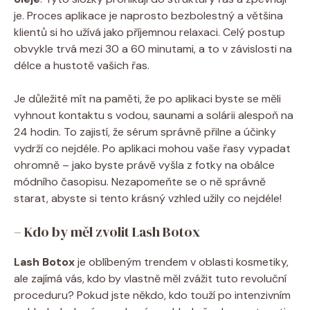
je. Proces aplikace je naprosto bezbolestný a většina
klientů si ho užívá jako příjemnou relaxaci. Celý postup
obvykle trvá mezi 30 a 60 minutami, a to v závislosti na
délce a hustotě vašich řas.
Je důležité mít na paměti, že po aplikaci byste se měli
vyhnout kontaktu s vodou, saunami a solárii alespoň na
24 hodin. To zajistí, že sérum správně přilne a účinky
vydrží co nejdéle. Po aplikaci mohou vaše řasy vypadat
ohromně – jako byste právě vyšla z fotky na obálce
módního časopisu. Nezapomeňte se o ně správně
starat, abyste si tento krásný vzhled užily co nejdéle!
– Kdo by měl zvolit Lash Botox
Lash Botox
je oblíbeným trendem v oblasti kosmetiky,
ale zajímá vás, kdo by vlastně měl zvážit tuto revoluční
proceduru? Pokud jste někdo, kdo touží po intenzivním