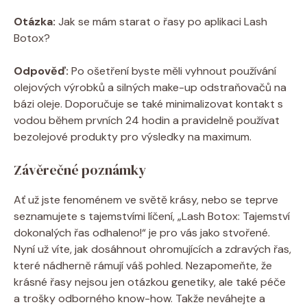
Otázka:
Jak se mám starat o řasy po aplikaci Lash
Botox?
Odpověď:
Po ošetření byste měli vyhnout používání
olejových výrobků a silných make-up odstraňovačů na
bázi oleje. Doporučuje se také minimalizovat kontakt s
vodou během prvních 24 hodin a pravidelně používat
bezolejové produkty pro výsledky na maximum.
Závěrečné poznámky
Ať už jste fenoménem ve světě krásy, nebo se teprve
seznamujete s tajemstvími líčení, „Lash Botox: Tajemství
dokonalých řas odhaleno!“ je pro vás jako stvořené.
Nyní už víte, jak dosáhnout ohromujících a zdravých řas,
které nádherně rámují váš pohled. Nezapomeňte, že
krásné řasy nejsou jen otázkou genetiky, ale také péče
a trošky odborného know-how. Takže neváhejte a