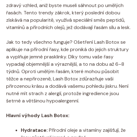
zdravý vzhled, aniž byste museli sáhnout po umělých
řasách. Tento trendy zákrok, který poslední dobou
získává na popularitě, využívá speciální směs peptidů,
vitamínů a přírodních olejů, jež dodávají řasám sílu a lesk.
Jak to tedy všechno funguje? Ošetření Lash Botox se
aplikuje na přírodní řasy, kde proniká do jejich struktury
a vyplňuje jemné prasklinky. Díky tomu vaše řasy
vypadají objemnější a výraznější, a to na dobu až 6–8
týdnů. Oproti umělým řasám, které mohou působit
těžce a nepřirozeně, Lash Botox zdůrazňuje vaši
přirozenou krásu a dodává vašemu pohledu jiskru. Není
nutné mít strach z alergií, protože ingredience jsou
šetrné a většinou hypoalergenní.
Hlavní výhody Lash Botox:
Hydratace:
Přírodní oleje a vitamíny zajišťují, že