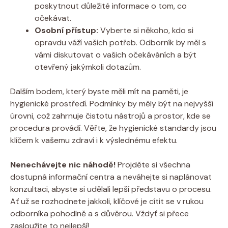
poskytnout důležité informace o tom, co
očekávat.
Osobní přístup:
Vyberte si někoho, kdo si
opravdu váží vašich potřeb. Odborník by měl s
vámi diskutovat o vašich očekáváních a být
otevřený jakýmkoli dotazům.
Dalším bodem, který byste měli mít na paměti, je
hygienické prostředí. Podmínky by měly být na nejvyšší
úrovni, což zahrnuje čistotu nástrojů a prostor, kde se
procedura provádí. Věřte, že hygienické standardy jsou
klíčem k vašemu zdraví i k výslednému efektu.
Nenechávejte nic náhodě!
Projděte si všechna
dostupná informační centra a neváhejte si naplánovat
konzultaci, abyste si udělali lepší představu o procesu.
Ať už se rozhodnete jakkoli, klíčové je cítit se v rukou
odborníka pohodlně a s důvěrou. Vždyť si přece
zasloužíte to nejlepší!