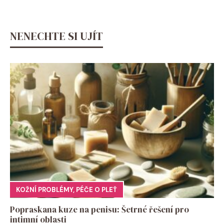
NENECHTE SI UJÍT
KOŽNÍ PROBLÉMY
,
PÉČE O PLEŤ
Popraskana kuze na penisu: Šetrné řešení pro
intimní oblasti