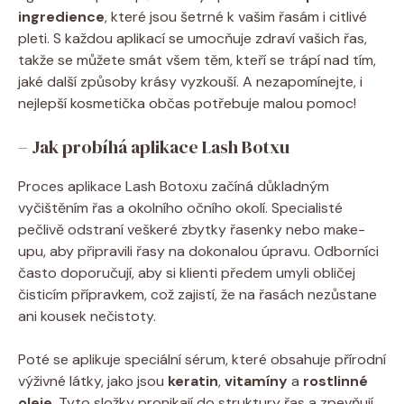
ingredience
, které jsou šetrné k vašim řasám i citlivé
pleti. S každou aplikací se umocňuje zdraví vašich řas,
takže se můžete smát všem těm, kteří se trápí nad tím,
jaké další způsoby krásy vyzkouší. A nezapomínejte, i
nejlepší kosmetička občas potřebuje malou pomoc!
– Jak probíhá aplikace Lash Botxu
Proces aplikace Lash Botoxu začíná důkladným
vyčištěním řas a okolního očního okolí. Specialisté
pečlivě odstraní veškeré zbytky řasenky nebo make-
upu, aby připravili řasy na dokonalou úpravu. Odborníci
často doporučují, aby si klienti předem umyli obličej
čisticím přípravkem, což zajistí, že na řasách nezůstane
ani kousek nečistoty.
Poté se aplikuje speciální sérum, které obsahuje přírodní
výživné látky, jako jsou
keratin
,
vitamíny
a
rostlinné
oleje
. Tyto složky pronikají do struktury řas a zpevňují