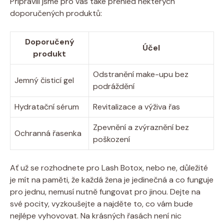
Připravili jsme pro vás také přehled některých
doporučených produktů:
Doporučený
Účel
produkt
Odstranění make-upu bez
Jemný čisticí gel
podráždění
Hydratační sérum
Revitalizace a výživa řas
Zpevnění a zvýraznění bez
Ochranná řasenka
poškození
Ať už se rozhodnete pro Lash Botox, nebo ne, důležité
je mít na paměti, že každá žena je jedinečná a co funguje
pro jednu, nemusí nutně fungovat pro jinou. Dejte na
své pocity, vyzkoušejte a najděte to, co vám bude
nejlépe vyhovovat. Na krásných řasách není nic