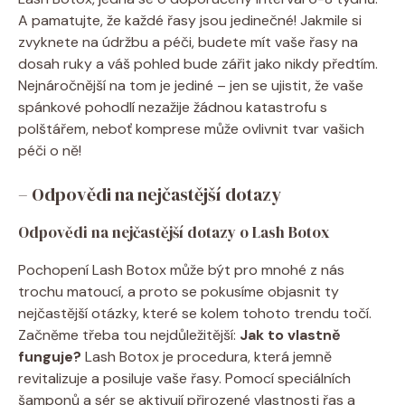
A pamatujte, že každé řasy jsou jedinečné! Jakmile si
zvyknete na údržbu a péči, budete mít vaše řasy na
dosah ruky a váš pohled bude zářit jako nikdy předtím.
Nejnáročnější na tom je jediné – jen se ujistit, že vaše
spánkové pohodlí nezažije žádnou katastrofu s
polštářem, neboť komprese může ovlivnit tvar vašich
péči o ně!
– Odpovědi na nejčastější dotazy
Odpovědi na nejčastější dotazy o Lash Botox
Pochopení Lash Botox může být pro mnohé z nás
trochu matoucí, a proto se pokusíme objasnit ty
nejčastější otázky, které se kolem tohoto trendu točí.
Začněme třeba tou nejdůležitější:
Jak to vlastně
funguje?
Lash Botox je procedura, která jemně
revitalizuje a posiluje vaše řasy. Pomocí speciálních
šamponů a sér se aktivují přirozené vlastnosti řas a