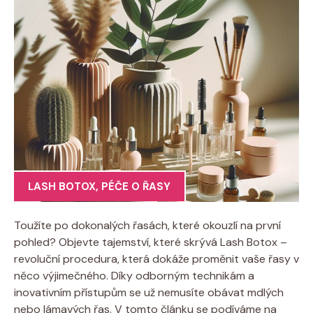
LASH BOTOX
,
PÉČE O ŘASY
Toužíte po dokonalých řasách, které okouzlí na první
pohled? Objevte tajemství, které skrývá Lash Botox –
revoluční procedura, která dokáže proměnit vaše řasy v
něco výjimečného. Díky odborným technikám a
inovativním přístupům se už nemusíte obávat mdlých
nebo lámavých řas. V tomto článku se podíváme na