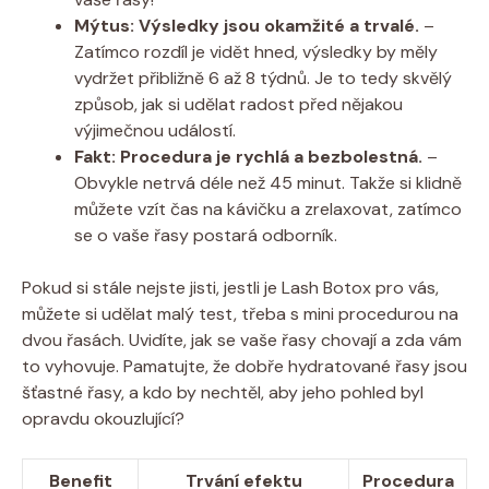
Mýtus: Výsledky jsou okamžité a trvalé.
–
Zatímco rozdíl je vidět hned, výsledky by měly
vydržet přibližně 6 až 8 týdnů. Je to tedy skvělý
způsob, jak si udělat radost před nějakou
výjimečnou událostí.
Fakt: Procedura je rychlá a bezbolestná.
–
Obvykle netrvá déle než 45 minut. Takže si klidně
můžete vzít čas na kávičku a zrelaxovat, zatímco
se o vaše řasy postará odborník.
Pokud si stále nejste jisti, jestli je Lash Botox pro vás,
můžete si udělat malý test, třeba s mini procedurou na
dvou řasách. Uvidíte, jak se vaše řasy chovají a zda vám
to vyhovuje. Pamatujte, že dobře hydratované řasy jsou
šťastné řasy, a kdo by nechtěl, aby jeho pohled byl
opravdu okouzlující?
Benefit
Trvání efektu
Procedura