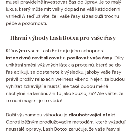
museli pravidelně investovat čas do úprav. Je to malý
luxus, který může mít velký dopad na váš každodenní
vzhled! A teď už víte, že i vaše řasy si zaslouží trochu
péče a pozornosti.
– Hlavní výhody Lash Botxu pro vaše řasy
Klíčovým rysem Lash Botox je jeho schopnost
intenzivně revitalizovat
a
posilovat vaše řasy
. Díky
unikátní směsi výživných látek a proteinů, které se do
řas aplikují, se dostanete k výsledku, jakoby vaše řasy
právě prožily relaxační wellness víkend. Nejen, že budou
vyhlížet zdravější a hustší, ale také budou méně
náchylné na lámání. Zní to jako kouzlo, že? Ale věřte, že
to není magie—je to věda!
Další významnou výhodou je
dlouhotrvající efekt
.
Oproti běžným prodlužovacím metodám, které vyžadují
neustálé opravy, Lash Botox zaručuje, že vaše řasy si