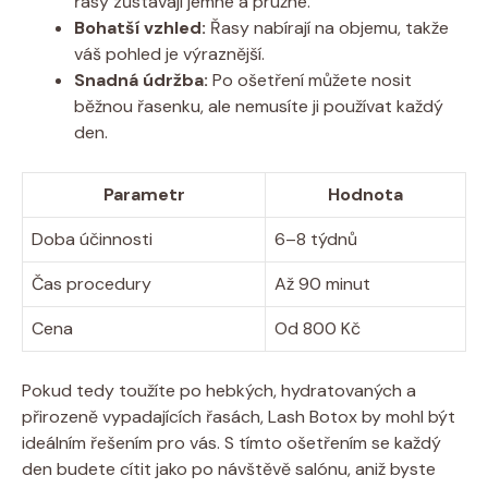
řasy zůstávají jemné a pružné.
Bohatší vzhled:
Řasy nabírají na objemu, takže
váš pohled je výraznější.
Snadná údržba:
Po ošetření můžete nosit
běžnou řasenku, ale nemusíte ji používat každý
den.
Parametr
Hodnota
Doba účinnosti
6–8 týdnů
Čas procedury
Až 90 minut
Cena
Od 800 Kč
Pokud tedy toužíte po hebkých, hydratovaných a
přirozeně vypadajících řasách, Lash Botox by mohl být
ideálním řešením pro vás. S tímto ošetřením se každý
den budete cítit jako po návštěvě salónu, aniž byste