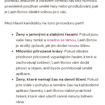
pohledu, leskucím a zdravém vzhledu řas bez nutnosti
pravidelně používat umělé řasy nebo prodlužování, pak
je Lash Botox ideální volbou pro vás.
Mezi hlavní kandidáty na tuto proceduru patří:
Ženy s jemnými a slabými řasami:
Pokud jsou
vaše řasy tenké a
snadno se lámou
, Lash Botox
je skvělý způsob, jak jim dodat novou šťávu.
Milovníci přirozené krásy:
Pokud dáváte
přednost přirozeně vypadajícím řasám, které si
zachovávají svěžest, Lash Botox vám dodá
plnost a objem, aniž byste potřebovali umělé
aplikace.
Ženy, které nemají čas na denní líčení:
Pokud
jste stále v pohybu a nemáte čas na každodenní
aplikaci řasenky, Lash Botox nabízí praktické
řešení, které vám ušetří cenné minuty během
rána.