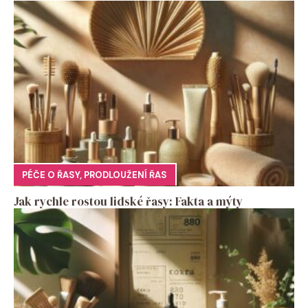
PÉČE O ŘASY
,
PRODLOUŽENÍ ŘAS
Jak rychle rostou lidské řasy: Fakta a mýty