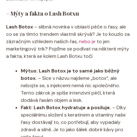
– Mýty a fakta o Lash Botxu
Lash Botox
– slibná novinka v oblasti péče o řasy, ale
co se za tímto trendem vlastně skrývá? Je to kouzlo za
zázračným vzhledem našich řas,
nebo je
to jen
marketingový trik? Pojďme se podívat na některé mýty
a fakta, která se kolem Lash Botxu točí.
Mýtus: Lash Botox je to samé jako běžný
botox.
– Sice v názvu najdeme „botox“, ale
nebojte se, s injekcemi nemá nic společného.
Tento zákrok je spíše intenzivní péčí, která
dodává řasám objem a lesk.
Fakt: Lash Botox hydratuje a posiluje.
– Díky
speciálnímu složení s keratinem a vitamíny naše
řasy dostávají to, co potřebují, aby vypadaly
zdravě a silně. Je to jako šálek dobré kávy pro
vaše řasy!