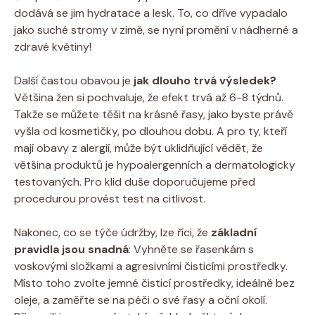
dodává se jim hydratace a lesk. To, co dříve vypadalo
jako suché stromy v zimě, se nyní promění v nádherné a
zdravé květiny!
Další častou obavou je
jak dlouho trvá výsledek?
Většina žen si pochvaluje, že efekt trvá až 6-8 týdnů.
Takže se můžete těšit na krásné řasy, jako byste právě
vyšla od kosmetičky, po dlouhou dobu. A pro ty, kteří
mají obavy z alergií, může být uklidňující vědět, že
většina produktů je hypoalergenních a dermatologicky
testovaných. Pro klid duše doporučujeme před
procedurou provést test na citlivost.
Nakonec, co se týče údržby, lze říci, že
základní
pravidla jsou snadná
: Vyhněte se řasenkám s
voskovými složkami a agresivními čisticími prostředky.
Místo toho zvolte jemné čisticí prostředky, ideálně bez
oleje, a zaměřte se na péči o své řasy a oční okolí.