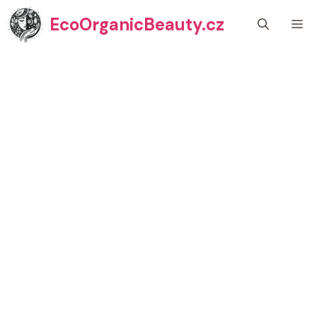
Přeskočit
EcoOrganicBeauty.cz
M
na
obsah