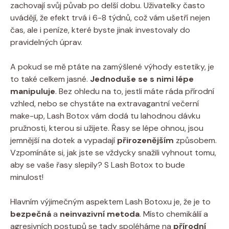
zachovají svůj půvab po delší dobu. Uživatelky často
uvádějí, že efekt trvá i 6-8 týdnů, což vám ušetří nejen
čas, ale i peníze, které byste jinak investovaly do
pravidelných úprav.
A pokud se mě ptáte na zamýšlené výhody estetiky, je
to také celkem jasné.
Jednoduše se s nimi lépe
manipuluje
. Bez ohledu na to, jestli máte ráda přírodní
vzhled, nebo se chystáte na extravagantní večerní
make-up, Lash Botox vám dodá tu lahodnou dávku
pružnosti, kterou si užijete. Řasy se lépe ohnou, jsou
jemnější na dotek a vypadají
přirozenějším
způsobem.
Vzpomínáte si, jak jste se vždycky snažili vyhnout tomu,
aby se vaše řasy slepily? S Lash Botox to bude
minulost!
Hlavním výjimečným aspektem Lash Botoxu je, že je to
bezpečná
a
neinvazivní metoda
. Místo chemikálií a
agresivních postupů se tady spoléháme na
přírodní