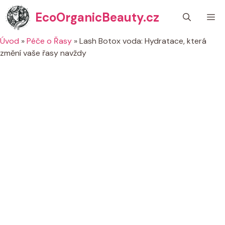
Přeskočit
EcoOrganicBeauty.cz
M
na
obsah
Úvod
»
Péče o Řasy
»
Lash Botox voda: Hydratace, která
změní vaše řasy navždy