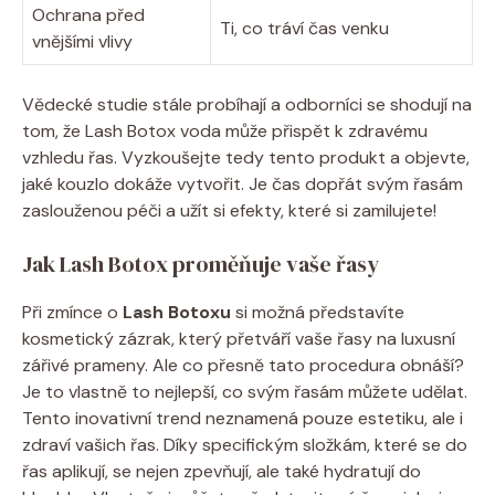
Ochrana před
Ti, co tráví čas venku
vnějšími vlivy
Vědecké studie stále probíhají a odborníci se shodují na
tom, že Lash Botox voda může přispět k zdravému
vzhledu řas. Vyzkoušejte tedy tento produkt a objevte,
jaké kouzlo dokáže vytvořit. Je čas dopřát svým řasám
zaslouženou péči a užít si efekty, které si zamilujete!
Jak Lash Botox proměňuje vaše řasy
Při zmínce o
Lash Botoxu
si možná představíte
kosmetický zázrak, který přetváří vaše řasy na luxusní
zářivé prameny. Ale co přesně tato procedura obnáší?
Je to vlastně to nejlepší, co svým řasám můžete udělat.
Tento inovativní trend neznamená pouze estetiku, ale i
zdraví vašich řas. Díky specifickým složkám, které se do
řas aplikují, se nejen zpevňují, ale také hydratují do