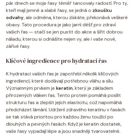
pár dnech se moje řasy téměř tancovaly radostí. Pro ty,
kteří mají jemné a slabé řasy, se jedná o
zkoušku
odvahy
, ale odměna, kterou získáte, překonává veškeré
obavy. Tato procedura je jako jarní déšť pro zdraví
vašich řas — stačí se jen pustit do akce a šířit dobrou
náladu, kterou si odnášíte nejen vy, ale i vaše nové,
zářivé řasy.
Klíčové ingredience pro hydrataci řas
K hydrataci vašich řas je zapotřebí několik klíčových
ingrediencí, které dodávají potřebnou vláhu a sílu.
Významným prvkem je
keratin
, který je základem
přirozených vláken řas. Tento protein pomáhá posílit
strukturu řas a zlepšit jejich elasticitu, což napomáhá
předcházet lámání. Udržení zdravého keratinu v řasách
se tak stává prioritou pro každou ženu toužící po
dlouhých a pevných řasách. Když je keratin dostatek,
vaše řasy vypadají lépe a jsou snadněji tvarovatelné.