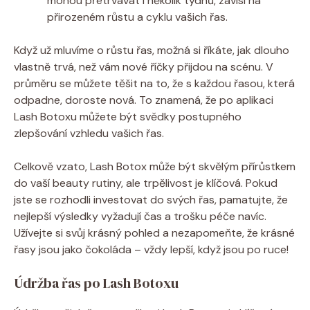
mohou přetrvávat i několik týdnů, závisí na
přirozeném růstu a cyklu vašich řas.
Když už mluvíme o růstu řas, možná si říkáte, jak dlouho
vlastně trvá, než vám nové říčky přijdou na scénu. V
průměru se můžete těšit na to, že s každou řasou, která
odpadne, doroste nová. To znamená, že po aplikaci
Lash Botoxu můžete být svědky postupného
zlepšování vzhledu vašich řas.
Celkově vzato, Lash Botox může být skvělým přírůstkem
do vaší beauty rutiny, ale trpělivost je klíčová. Pokud
jste se rozhodli investovat do svých řas, pamatujte, že
nejlepší výsledky vyžadují čas a trošku péče navíc.
Užívejte si svůj krásný pohled a nezapomeňte, že krásné
řasy jsou jako čokoláda – vždy lepší, když jsou po ruce!
Údržba řas po Lash Botoxu