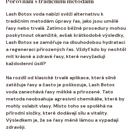
Porovnání s tradičními metodami
Lash Botox voda nabízí svěží alternativu k
tradičním metodám úpravy řas, jako jsou umělé
řasy nebo trvalá. Zatímco běžné procedury mohou
poskytnout okamžité, avšak krátkodobé výsledky,
Lash Botox se zaměřuje na
dlouhodobou hydrataci
a regeneraci přirozených řas
. Vždyť kdo by nechtěl
mít krásné a zdravé řasy, které nevyžadují
každodenní úsilí?
Na rozdíl od klasické trvalé aplikace, která silně
zatěžuje řasy a často je poškozuje, Lash Botox
voda zanechává řasy
měkké a přirozené
. Tato
metoda neobsahuje agresivní chemikálie, které by
mohly oslabit vlasy. Místo toho se spoléhá na
přírodní složky, které dodávají sílu a vitality.
Výsledkem je, že se řasy méně lámou a vypadají
zdravěji.