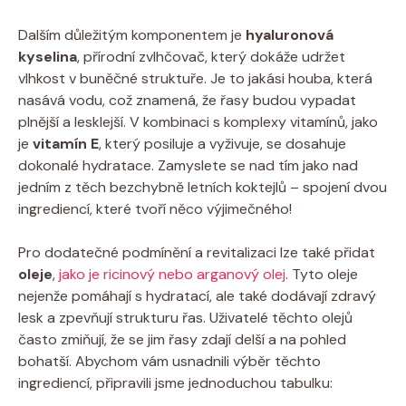
Dalším důležitým komponentem je
hyaluronová
kyselina
, přírodní zvlhčovač, který dokáže udržet
vlhkost v buněčné struktuře. Je to jakási houba, která
nasává vodu, což znamená, že řasy budou vypadat
plnější a lesklejší. V kombinaci s komplexy vitamínů, jako
je
vitamín E
, který posiluje a vyživuje, se dosahuje
dokonalé hydratace. Zamyslete se nad tím jako nad
jedním z těch bezchybně letních koktejlů – spojení dvou
ingrediencí, které tvoří něco výjimečného!
Pro dodatečné podmínění a revitalizaci lze také přidat
oleje
,
jako je ricinový nebo arganový olej
. Tyto oleje
nejenže pomáhají s hydratací, ale také dodávají zdravý
lesk a zpevňují strukturu řas. Uživatelé těchto olejů
často zmiňují, že se jim řasy zdají delší a na pohled
bohatší. Abychom vám usnadnili výběr těchto
ingrediencí, připravili jsme jednoduchou tabulku: