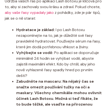
Údržba vašich řas po aplikaci Lash Botoxu je klíčová pro
to, aby si zachovaly svou krásu a zdraví. Pokud chcete,
aby vaše řasy vypadaly jako
z pohádky, zde je pár tipů,
jak se o ně starat:
Hydratace je základ:
I po Lash Botoxu
nezapomínejte na to, jak je důležité své řasy
pravidelně hydratovat. Používejte sérum na řasy,
které jim dodá potřebnou vlhkost a živiny.
Vyhýbejte se vodě:
Po aplikaci se doporučuje
minimálně 24 hodin se vyhýbat vodě, abyste
zajistili maximální efekt. Kdo by chtěl, aby jeho
nově vyhlazené řasy spadly hned po prvním
dešti?
Zabudněte na mascaru:
Na nějaký čas se
snažte omezit používání tužky na oči a
maskary. Všechny chemikálie mohou ovlivnit
účinek Lash Botoxu. Možná si teď říkáte, že
to bude těžké, ale vsaďte na přirozenou