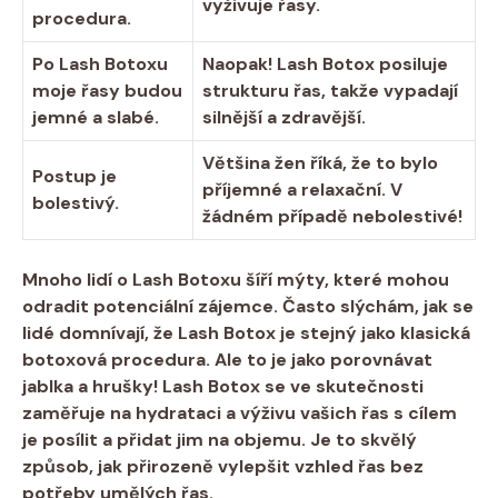
vyživuje řasy.
procedura.
Po Lash Botoxu
Naopak! Lash Botox posiluje
moje řasy budou
strukturu řas, takže vypadají
jemné a slabé.
silnější a zdravější.
Většina žen říká, že to bylo
Postup je
příjemné a relaxační. V
bolestivý.
žádném případě nebolestivé!
Mnoho lidí o Lash Botoxu šíří mýty, které mohou
odradit potenciální zájemce. Často slýchám, jak se
lidé domnívají, že Lash Botox je stejný jako klasická
botoxová procedura. Ale to je jako porovnávat
jablka a hrušky! Lash Botox se ve skutečnosti
zaměřuje na hydrataci a výživu vašich řas s cílem
je posílit a přidat jim na objemu. Je to skvělý
způsob, jak přirozeně vylepšit vzhled řas bez
potřeby umělých řas.