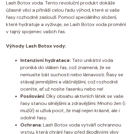
Lash Botox voda. Tento revoluční produkt dokáže
úžasné věci a přináší celou řadu výhod, které si vaše
řasy rozhodně zaslouží. Pomocí speciálního složení,
které hydratuje a vyživuje, se Lash Botox voda promění
v tajný spojenec vašich řas.
Výhody Lash Botox vody:
Intenzivní hydratace:
Tato unikátní voda
proniká do vláken řas, což znamená, že se
nemusíte bát suchosti nebo lámavosti. Řasy se
stávají jemnějšími a vláčnějšími, což rozhodně
oceníte, ať už nosíte řasenku nebo ne!
Posilování:
Díky obsahu aktivních látek se vaše
řasy stanou silnějšími a zdravějšími. Mnoho žen (i
mužů!) si užívá pocit, že mají nejen krásné, ale i
odolné řasy.
Ochrana:
Lash Botox voda vytváří ochrannou
vrstvu, která chrání řasy před škodlivými vlivy