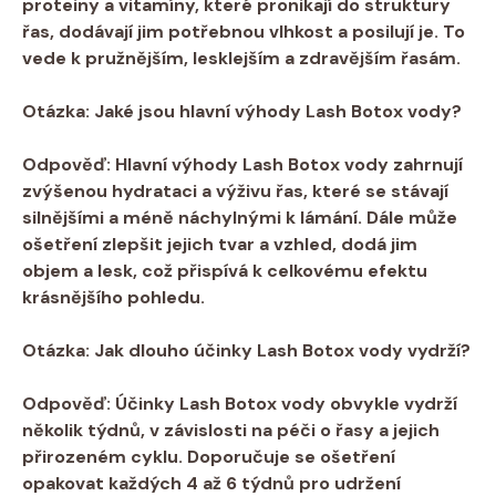
proteiny a vitamíny, které pronikají do struktury
řas, dodávají jim potřebnou vlhkost a posilují je. To
vede k pružnějším, lesklejším a zdravějším řasám.
Otázka:
Jaké jsou hlavní výhody Lash Botox vody?
Odpověď:
Hlavní výhody Lash Botox vody zahrnují
zvýšenou hydrataci a výživu řas, které se stávají
silnějšími a méně náchylnými k lámání. Dále může
ošetření zlepšit jejich tvar a vzhled, dodá jim
objem a lesk, což přispívá k celkovému efektu
krásnějšího pohledu.
Otázka:
Jak dlouho účinky Lash Botox vody vydrží?
Odpověď:
Účinky Lash Botox vody obvykle vydrží
několik týdnů, v závislosti na péči o řasy a jejich
přirozeném cyklu. Doporučuje se ošetření
opakovat každých 4 až 6 týdnů pro udržení