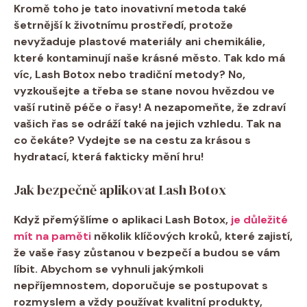
Kromě toho je tato inovativní metoda také
šetrnější k životnímu prostředí, protože
nevyžaduje plastové materiály ani chemikálie,
které kontaminují naše krásné město. Tak kdo má
víc, Lash Botox nebo tradiční metody? No,
vyzkoušejte a třeba se stane novou hvězdou ve
vaší rutině péče o řasy! A nezapomeňte, že zdraví
vašich řas se odráží také na jejich vzhledu. Tak na
co čekáte? Vydejte se na cestu za krásou s
hydratací, která fakticky mění hru!
Jak bezpečně aplikovat Lash Botox
Když přemýšlíme o
aplikaci Lash Botox
,
je důležité
mít na paměti
několik klíčových kroků, které zajistí,
že vaše řasy zůstanou v bezpečí a budou se vám
líbit. Abychom se vyhnuli jakýmkoli
nepříjemnostem, doporučuje se postupovat s
rozmyslem a vždy používat kvalitní produkty,