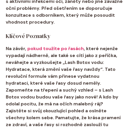
s aktivními infekcemi očí, záněty nebo jiné závažné
oční problémy. Před ošetřením se doporučuje
konzultace s odborníkem, který může posoudit
vhodnost procedury.
Klíčové Poznatky
Na závěr,
pokud toužíte po řasách
, které nejenže
vypadají nádherně, ale také se cítí jako z peříčka,
neváhejte a vyzkoušejte „Lash Botox vodu:
Hydratace, která změní vaše řasy navždy“. Tato
revoluční formule vám přinese vydatnou
hydrataci, které vaše řasy dosud neměly.
Zapomeňte na třepení a suchý vzhled – s Lash
Botox vodou budou vaše řasy jako nové! A kdo by
odolal pocitu, že má na očích malebný ráj?
Zajistěte si svůj okouzlující pohled a oslněte
všechny kolem sebe. Pamatujte, že krása pramení
ze zdraví, a vaše řasy si rozhodně zaslouží tu