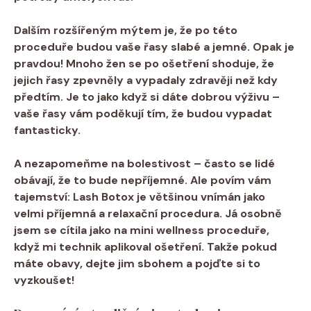
Dalším rozšířeným mýtem je, že po této
proceduře budou vaše řasy slabé a jemné. Opak je
pravdou! Mnoho žen se po ošetření shoduje, že
jejich řasy zpevněly a vypadaly zdravěji než kdy
předtím. Je to jako když si dáte dobrou výživu –
vaše řasy vám poděkují tím, že budou vypadat
fantasticky.
A nezapomeňme na bolestivost – často se lidé
obávají, že to bude nepříjemné. Ale povím vám
tajemství: Lash Botox je většinou vnímán jako
velmi příjemná a relaxační procedura. Já osobně
jsem se cítila jako na mini wellness proceduře,
když mi technik aplikoval ošetření. Takže pokud
máte obavy, dejte jim sbohem a pojďte si to
vyzkoušet!