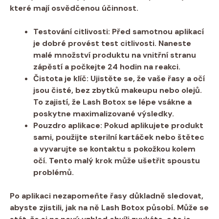
které mají osvědčenou účinnost.
Testování citlivosti:
Před samotnou aplikací
je dobré provést test citlivosti. Naneste
malé množství produktu na vnitřní stranu
zápěstí a počkejte 24 hodin na reakci.
Čistota je klíč:
Ujistěte se, že vaše řasy a očí
jsou čisté, bez zbytků makeupu nebo olejů.
To zajistí, že Lash Botox se lépe vsákne a
poskytne maximalizované výsledky.
Pouzdro aplikace:
Pokud aplikujete produkt
sami, použijte sterilní kartáček nebo štětec
a vyvarujte se kontaktu s pokožkou kolem
očí. Tento malý krok může ušetřit spoustu
problémů.
Po aplikaci nezapomeňte řasy důkladně sledovat,
abyste zjistili, jak na ně Lash Botox působí. Může se