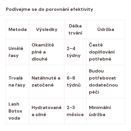
Podívejme se do porovnání efektivity
Délka
Metoda
Výsledky
Údržba
trvání
Okamžitě
Časté
Umělé
2-4
plné a
doplňování
řasy
týdny
dlouhé
potřebné
Budou
Trvalá
Natáhnuté a
6-8
potřebovat
na řasy
zatočené
týdnů
dodatečnou
péči
Lash
Hydratované
2-3
Minimální
Botox
a silné
měsíce
údržba
voda