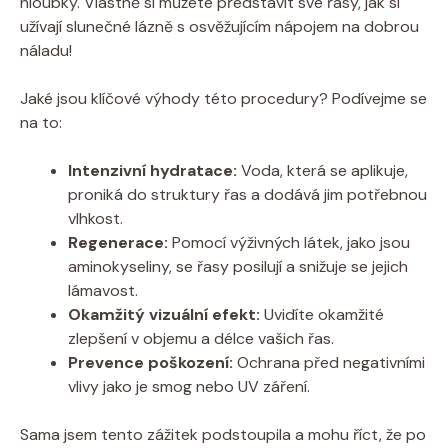
hloubky. Vlastně si můžete představit své řasy, jak si
užívají slunečné lázně s osvěžujícím nápojem na dobrou
náladu!
Jaké jsou klíčové výhody této procedury? Podívejme se
na to:
Intenzivní hydratace:
Voda, která se aplikuje,
proniká do struktury řas a dodává jim potřebnou
vlhkost.
Regenerace:
Pomocí výživných látek, jako jsou
aminokyseliny, se řasy posilují a snižuje se jejich
lámavost.
Okamžitý vizuální efekt:
Uvidíte okamžité
zlepšení v objemu a délce vašich řas.
Prevence poškození:
Ochrana před negativními
vlivy jako je smog nebo UV záření.
Sama jsem tento zážitek podstoupila a mohu říct, že po