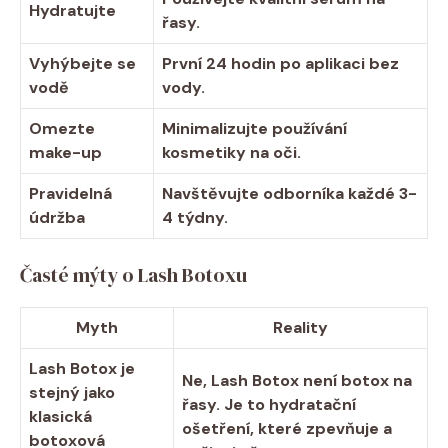
Hydratujte
řasy.
Vyhýbejte se
První 24 hodin po aplikaci bez
vodě
vody.
Omezte
Minimalizujte používání
make-up
kosmetiky na oči.
Pravidelná
Navštěvujte odborníka každé 3-
údržba
4 týdny.
Časté mýty o Lash Botoxu
Myth
Reality
Lash Botox je
Ne, Lash Botox není botox na
stejný jako
řasy. Je to hydratační
klasická
ošetření, které zpevňuje a
botoxová