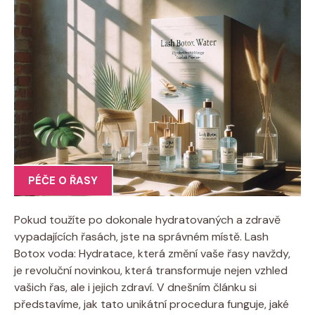
PÉČE O ŘASY
Pokud toužíte po dokonale hydratovaných a zdravě
vypadajících řasách, jste na správném místě. Lash
Botox voda: Hydratace, která změní vaše řasy navždy,
je revoluční novinkou, která transformuje nejen vzhled
vašich řas, ale i jejich zdraví. V dnešním článku si
představíme, jak tato unikátní procedura funguje, jaké