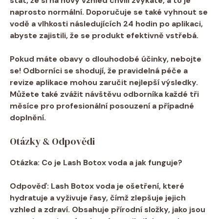
stát, že si na nový vzhled chvíli zvykáte, a to je
naprosto normální. Doporučuje se také vyhnout se
vodě a vlhkosti následujících 24 hodin po aplikaci,
abyste zajistili, že se produkt efektivně vstřebá.
Pokud máte obavy o dlouhodobé účinky, nebojte
se! Odborníci se shodují, že pravidelná péče a
revize aplikace mohou zaručit nejlepší výsledky.
Můžete také zvážit návštěvu odborníka každé tři
měsíce pro profesionální posouzení a případné
doplnění.
Otázky & Odpovědi
Otázka:
Co je Lash Botox voda a jak funguje?
Odpověď:
Lash Botox voda je ošetření, které
hydratuje a vyživuje řasy, čímž zlepšuje jejich
vzhled a zdraví. Obsahuje přírodní složky, jako jsou