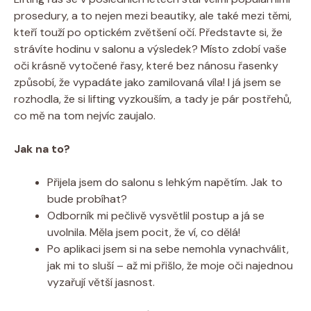
prosedury, a to nejen mezi beautiky, ale také mezi těmi,
kteří touží po optickém zvětšení očí. Představte si, že
strávíte hodinu v salonu a výsledek? Místo zdobí vaše
oči krásně vytočené řasy, které bez nánosu řasenky
způsobí, že vypadáte jako zamilovaná víla! I já jsem se
rozhodla, že si lifting vyzkouším, a tady je pár postřehů,
co mě na tom nejvíc zaujalo.
Jak na to?
Přijela jsem do salonu s lehkým napětím. Jak to
bude probíhat?
Odborník mi pečlivě vysvětlil postup a já se
uvolnila. Měla jsem pocit, že ví, co dělá!
Po aplikaci jsem si na sebe nemohla vynachválit,
jak mi to sluší – až mi přišlo, že moje oči najednou
vyzařují větší jasnost.