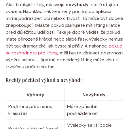
Ale i tintilující lifting má svoje
nevýhody
, které stojí za
zvážení. Například některé ženy pociťují po aplikaci
mírné podráždění očí nebo citlivost. To může být docela
znepokojující, zvláště pokud plánujete mít lifting krátce
před důležitou událostí. Také je dobré vědět, že pokud
máte přirozeně krátké nebo slabé řasy, výsledky nemusí
být tak dramatické, jak byste si přály. A nakonec,
pokud
se rozhodnete pro lifting
, měli byste věnovat pozornost
výběru salonu – špatně provedený lifting může vést k
trvalému poškození řas.
Rychlý přehled výhod a nevýhod:
Výhody
Nevýhody
Podtrhne přirozenou
Může způsobit
krásu řas
podráždění očí
Výsledky se liší podle
Rychlé a efektivní řešení