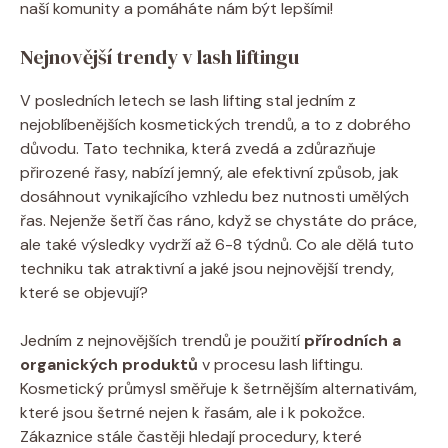
naší komunity a pomáháte nám být lepšími!
Nejnovější trendy v lash liftingu
V posledních letech se lash lifting stal jedním z
nejoblíbenějších kosmetických trendů, a to z dobrého
důvodu. Tato technika, která zvedá a zdůrazňuje
přirozené řasy, nabízí jemný, ale efektivní způsob, jak
dosáhnout vynikajícího vzhledu bez nutnosti umělých
řas. Nejenže šetří čas ráno, když se chystáte do práce,
ale také výsledky vydrží až 6-8 týdnů. Co ale dělá tuto
techniku tak atraktivní a jaké jsou nejnovější trendy,
které se objevují?
Jedním z nejnovějších trendů je použití
přírodních a
organických produktů
v procesu lash liftingu.
Kosmetický průmysl směřuje k šetrnějším alternativám,
které jsou šetrné nejen k řasám, ale i k pokožce.
Zákaznice stále častěji hledají procedury, které