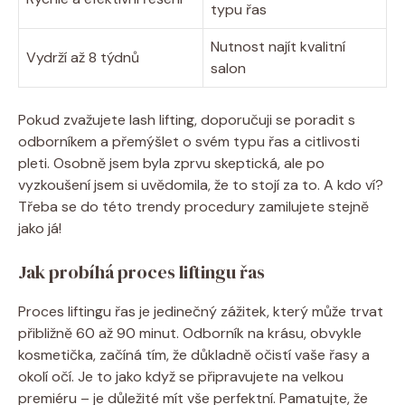
typu řas
Nutnost najít kvalitní
Vydrží až 8 týdnů
salon
Pokud zvažujete lash lifting, doporučuji se poradit s
odborníkem a přemýšlet o svém typu řas a citlivosti
pleti. Osobně jsem byla zprvu skeptická, ale po
vyzkoušení jsem si uvědomila, že to stojí za to. A kdo ví?
Třeba se do této trendy procedury zamilujete stejně
jako já!
Jak probíhá proces liftingu řas
Proces liftingu řas je jedinečný zážitek, který může trvat
přibližně 60 až 90 minut. Odborník na krásu, obvykle
kosmetička, začíná tím, že důkladně očistí vaše řasy a
okolí očí. Je to jako když se připravujete na velkou
premiéru – je důležité mít vše perfektní. Pamatujte, že