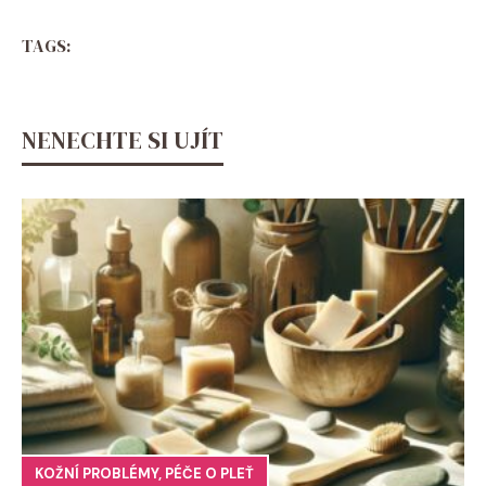
TAGS:
NENECHTE SI UJÍT
KOŽNÍ PROBLÉMY
,
PÉČE O PLEŤ