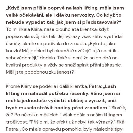
„Když jsem přišla poprvé na lash lifting, měla jsem
velké očekávání, ale i dávku nervozity. Co když to
nebude vypadat tak, jak jsem si představovala?“
To mi říkala Klára, naše dlouholetá klientka, když
popisovala svůj zážitek. Její výrazy však záhy vystřídal
úsměv, jakmile se podívala do zrcadla. „Bylo to jako
kouzlo! Můj pohled byl okamžitě svěžejší a já se cítila
sebevědoměji,“ dodala. Také si cení, že salon dbá na
kvalitní produkty a vždy se snaží splnit přání zákaznic.
Měli jste podobnou zkušenost?
Kromě Kláry se podělila i další klientka, Petra:
„Lash
lifting mi nahradil potřebu řasenky. Ráno jsem si
mohla jednoduše vyčistit obličej a vyrazit, aniž
bych musela strávit hodiny před zrcadlem.”
Skvělé,
že? Po několika měsících jí však došla s naším liftingem
trpělivost. “Přišlo mi, že efekt už nebyl tak výrazný,“ říká
Petra. „Co mi ale opravdu pomohlo, byly následné tipy