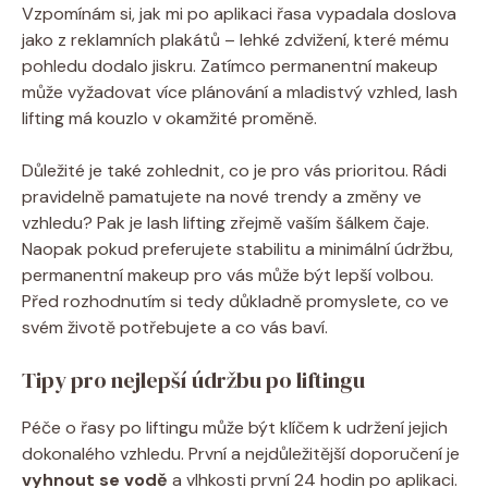
Vzpomínám si, jak mi po aplikaci řasa vypadala doslova
jako z reklamních plakátů – lehké zdvižení, které mému
pohledu dodalo jiskru. Zatímco permanentní makeup
může vyžadovat více plánování a mladistvý vzhled, lash
lifting má kouzlo v okamžité proměně.
Důležité je také zohlednit, co je pro vás prioritou. Rádi
pravidelně pamatujete na nové trendy a změny ve
vzhledu? Pak je lash lifting zřejmě vaším šálkem čaje.
Naopak pokud preferujete stabilitu a minimální údržbu,
permanentní makeup pro vás může být lepší volbou.
Před rozhodnutím si tedy důkladně promyslete, co ve
svém životě potřebujete a co vás baví.
Tipy pro nejlepší údržbu po liftingu
Péče o řasy po liftingu může být klíčem k udržení jejich
dokonalého vzhledu. První a nejdůležitější doporučení je
vyhnout se vodě
a vlhkosti první 24 hodin po aplikaci.