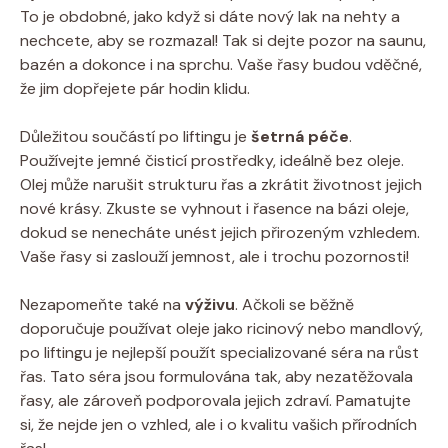
To je obdobné, jako když si dáte nový lak na nehty a
nechcete, aby se rozmazal! Tak si dejte pozor na saunu,
bazén a dokonce i na sprchu. Vaše řasy budou vděčné,
že jim dopřejete pár hodin klidu.
Důležitou součástí po liftingu je
šetrná péče
.
Používejte jemné čisticí prostředky, ideálně bez oleje.
Olej může narušit strukturu řas a zkrátit životnost jejich
nové krásy. Zkuste se vyhnout i řasence na bázi oleje,
dokud se nenecháte unést jejich přirozeným vzhledem.
Vaše řasy si zaslouží jemnost, ale i trochu pozornosti!
Nezapomeňte také na
výživu
. Ačkoli se běžně
doporučuje používat oleje jako ricinový nebo mandlový,
po liftingu je nejlepší použít specializované séra na růst
řas. Tato séra jsou formulována tak, aby nezatěžovala
řasy, ale zároveň podporovala jejich zdraví. Pamatujte
si, že nejde jen o vzhled, ale i o kvalitu vašich přírodních