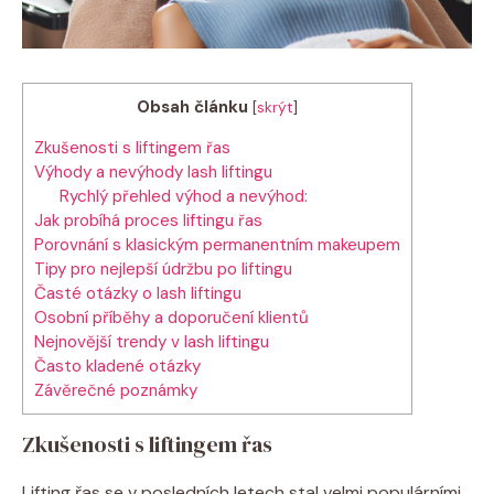
Obsah článku
[
skrýt
]
Zkušenosti s liftingem řas
Výhody a nevýhody lash liftingu
Rychlý přehled výhod a nevýhod:
Jak probíhá proces liftingu řas
Porovnání s klasickým permanentním makeupem
Tipy pro nejlepší údržbu po liftingu
Časté otázky o lash liftingu
Osobní příběhy a doporučení klientů
Nejnovější trendy v lash liftingu
Často kladené otázky
Závěrečné poznámky
Zkušenosti s liftingem řas
Lifting řas se v posledních letech stal velmi populárními