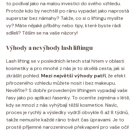
to podíval jako na malou investici do svého vzhledu.
Protože kdo by nechtěl po ránu vypadat jako naprostá
superstar bez námahy? Takže, co si o liftingu myslíte
vy? Máte nějaké příběhy nebo tipy, které byste rádi
sdíleli? Těším se na vaše názory!
Výhody a nevýhody lash liftingu
Lash lifting se v posledních letech stal hitem v oblasti
kosmetiky a pro mnohé z nás je to skvělá cesta, jak si
zkrášlit pohled.
Mezi největší výhody patří
, že efekt
přirozeného vzhledu můžete nosit i bez makeupu.
Nevěříte? S dobře provedeným liftingem vypadají vaše
řasy jako po aplikaci řasenky. To oceníte zejména v létě,
kdy se mnozí z nás vyhýbají těžší kosmetice. Navíc,
proces je rychlý a výsledky vydrží obvykle 6 až 8 týdnů,
takže nemusíte každé ráno trávit čas úpravami. Je to
prostě příjemné narozeninové překvapení pro vaše oči!