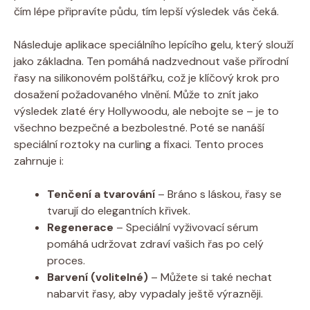
čím lépe připravíte půdu, tím lepší výsledek vás čeká.
Následuje aplikace speciálního lepícího gelu, který slouží
jako základna. Ten pomáhá nadzvednout vaše přírodní
řasy na silikonovém polštářku, což je klíčový krok pro
dosažení požadovaného vlnění. Může to znít jako
výsledek zlaté éry Hollywoodu, ale nebojte se – je to
všechno bezpečné a bezbolestné. Poté se nanáší
speciální roztoky na curling a fixaci. Tento proces
zahrnuje i:
Tenčení a tvarování
– Bráno s láskou, řasy se
tvarují do elegantních křivek.
Regenerace
– Speciální vyživovací sérum
pomáhá udržovat zdraví vašich řas po celý
proces.
Barvení (volitelné)
– Můžete si také nechat
nabarvit řasy, aby vypadaly ještě výrazněji.