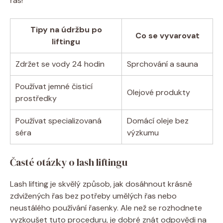
řas!
Tipy na údržbu po
Co se vyvarovat
liftingu
Zdržet se vody 24 hodin
Sprchování a sauna
Používat jemné čisticí
Olejové produkty
prostředky
Používat specializovaná
Domácí oleje bez
séra
výzkumu
Časté otázky o lash liftingu
Lash lifting je skvělý způsob, jak dosáhnout krásně
zdvižených řas bez potřeby umělých řas nebo
neustálého používání řasenky. Ale než se rozhodnete
vyzkoušet tuto proceduru, je dobré znát odpovědi na