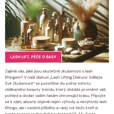
LASH LIFT
,
PÉČE O ŘASY
Zajímá vás, jaké jsou skutečné zkušenosti s lash
liftingem? V naší diskuzi „Lash Lifting Diskuze: Sdílejte
Své Zkušenosti“ se ponoříme do světa tohoto
oblíbeného beauty trendu, který dokáže proměnit váš
pohled a dodat vašim řasám ohromující krásu. Připojte
se k nám, abyste objevili nejen výhody a nevýhody lash
liftingu, ale i osobní příběhy a rady od těch, kteří si
tento proces vyzkoušeli na vlastní kůži. Ať už jste