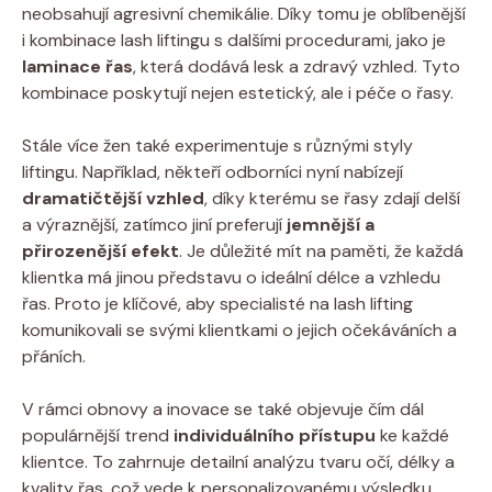
neobsahují agresivní chemikálie. Díky tomu je oblíbenější
i kombinace lash liftingu s dalšími procedurami, jako je
laminace řas
, která dodává lesk a zdravý vzhled. Tyto
kombinace poskytují nejen estetický, ale i péče o řasy.
Stále více žen také experimentuje s různými styly
liftingu. Například, někteří odborníci nyní nabízejí
dramatičtější vzhled
, díky kterému se řasy zdají delší
a výraznější, zatímco jiní preferují
jemnější a
přirozenější efekt
. Je důležité mít na paměti, že každá
klientka má jinou představu o ideální délce a vzhledu
řas. Proto je klíčové, aby specialisté na lash lifting
komunikovali se svými klientkami o jejich očekáváních a
přáních.
V rámci obnovy a inovace se také objevuje čím dál
populárnější trend
individuálního přístupu
ke každé
klientce. To zahrnuje detailní analýzu tvaru očí, délky a
kvality řas, což vede k personalizovanému výsledku.