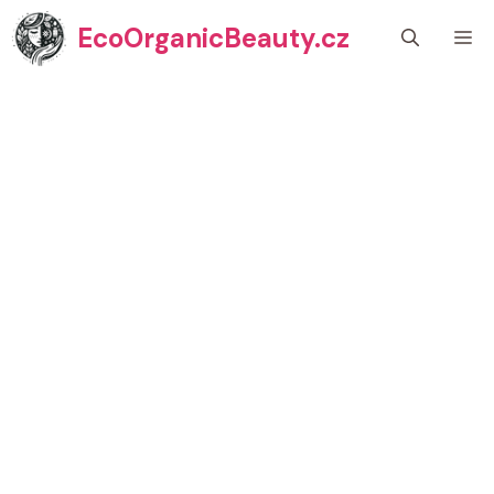
Přeskočit
EcoOrganicBeauty.cz
M
na
obsah