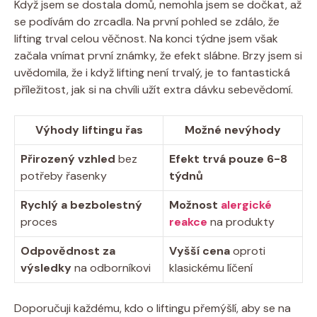
Když jsem se dostala domů, nemohla jsem se dočkat, až
se podívám do zrcadla. Na první pohled se zdálo, že
lifting trval celou věčnost. Na konci týdne jsem však
začala vnímat první známky, že efekt slábne. Brzy jsem si
uvědomila, že i když lifting není trvalý, je to fantastická
příležitost, jak si na chvíli užít extra dávku sebevědomí.
Výhody liftingu řas
Možné nevýhody
Přirozený vzhled
bez
Efekt trvá pouze 6-8
potřeby řasenky
týdnů
Rychlý a bezbolestný
Možnost
alergické
proces
reakce
na produkty
Odpovědnost za
Vyšší cena
oproti
výsledky
na odborníkovi
klasickému líčení
Doporučuji každému, kdo o liftingu přemýšlí, aby se na