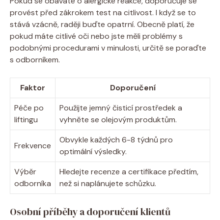
Pokud se obáváte o alergické reakce, doporučuje se
provést před zákrokem test na citlivost. I když se to
stává vzácně, raději buďte opatrní. Obecně platí, že
pokud máte citlivé oči nebo jste měli problémy s
podobnými procedurami v minulosti, určitě se poraďte
s odborníkem.
Faktor
Doporučení
Péče po
Použijte jemný čisticí prostředek a
liftingu
vyhněte se olejovým produktům.
Obvykle každých 6-8 týdnů pro
Frekvence
optimální výsledky.
Výběr
Hledejte recenze a certifikace předtím,
odborníka
než si naplánujete schůzku.
Osobní příběhy a doporučení klientů