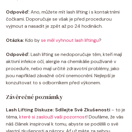
Odpověď:
Ano, můžete mít lash lifting i s kontaktními
čočkami. Doporučuje se však je před procedurou
vyjmout a nasadit je zpět až po 24 hodinách.
Otázka:
Kdo by
se měl vyhnout lash liftingu
?
Odpověď:
Lash lifting se nedoporučuje těm, kteří mají
aktivní infekce očí, alergie na chemikálie používané v
proceduře, nebo mají určité zdravotní problémy, jako
jsou například závažné oční onemocnění. Nejlepší je
konzultovat to s odborníkem před výkonem.
Závěrečné poznámky
Lash Lifting Diskuze: Sdílejte Své Zkušenosti
– to je
téma,
které si zaslouží vaši pozornost
! Doufáme, že vás
náš článek inspiroval k tomu, abyste se podělili o své
vlastní zkušenosti a názory. Ať už máte za sebou