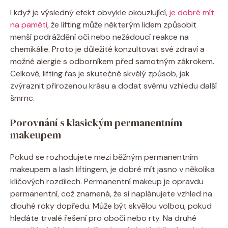
I když je výsledný efekt obvykle okouzlující,
je dobré mít
na paměti
, že lifting může některým lidem způsobit
menší podráždění očí nebo nežádoucí reakce na
chemikálie. Proto je důležité konzultovat své zdraví a
možné alergie s odborníkem před samotným zákrokem.
Celkově, lifting řas je skutečně skvělý způsob, jak
zvýraznit přirozenou krásu a dodat svému vzhledu další
šmrnc.
Porovnání s klasickým permanentním
makeupem
Pokud se rozhodujete mezi běžným permanentním
makeupem a lash liftingem, je dobré mít jasno v několika
klíčových rozdílech. Permanentní makeup je opravdu
permanentní, což znamená, že si naplánujete vzhled na
dlouhé roky dopředu. Může být skvělou volbou, pokud
hledáte trvalé řešení pro obočí nebo rty. Na druhé