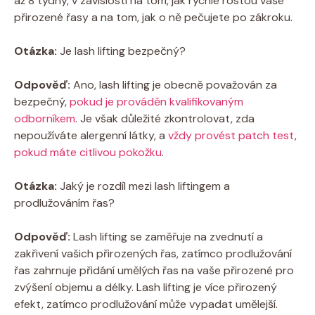
až 8 týdny, v závislosti na tom, jak rychle rostou vaše
přirozené řasy a na tom, jak o ně pečujete po zákroku.
Otázka:
Je lash lifting bezpečný?
Odpověď:
Ano, lash lifting je obecně považován za
bezpečný,
pokud je prováděn kvalifikovaným
odborníkem
. Je však důležité zkontrolovat, zda
nepoužíváte alergenní látky, a
vždy provést patch test
,
pokud máte citlivou pokožku
.
Otázka:
Jaký je rozdíl mezi lash liftingem a
prodlužováním řas?
Odpověď:
Lash lifting se zaměřuje na zvednutí a
zakřivení vašich přirozených řas, zatímco prodlužování
řas zahrnuje přidání umělých řas na vaše přirozené pro
zvýšení objemu a délky. Lash lifting je více přirozený
efekt, zatímco prodlužování může vypadat umělejší.