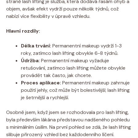
straně lash lifting je služba, která dodává řasám ohyb a
objem, avšak efekt vydrží pouze několik týdnů, což
nabízí více flexibility v úpravě vzhledu.
Hlavní rozdíly:
Délka trvání:
Permanentní makeup vydrží 1-3
roky, zatímco lash lifting obvykle 6-8 týdnů.
Údržba:
Permanentní makeup vyžaduje
retušování, zatímco lash lifting můžete obvykle
provádět tak často, jak chcete.
Proces aplikace:
Permanentní makeup zahrnuje
použití jehly, což může být bolestivější; lash lifting
je šetrnější a rychlejší.
Osobně jsem, když jsem se rozhodovala pro lash lifting,
byla především lákána představou nadšeného pohledu
s minimálním úsilím. Na první pohled se zdá, že lash lifting
slibuje přirozený vzhled bez každodenního líčení.