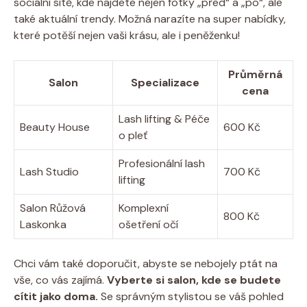
sociální sítě, kde najdete nejen fotky „před“ a „po“, ale
také aktuální trendy. Možná narazíte na super nabídky,
které potěší nejen vaši krásu, ale i peněženku!
Průměrná
Salon
Specializace
cena
Lash lifting & Péče
Beauty House
600 Kč
o pleť
Profesionální lash
Lash Studio
700 Kč
lifting
Salon Růžová
Komplexní
800 Kč
Laskonka
ošetření očí
Chci vám také doporučit, abyste se nebojely ptát na
vše, co vás zajímá.
Vyberte si salon, kde se budete
cítit jako doma.
Se správným stylistou se váš pohled