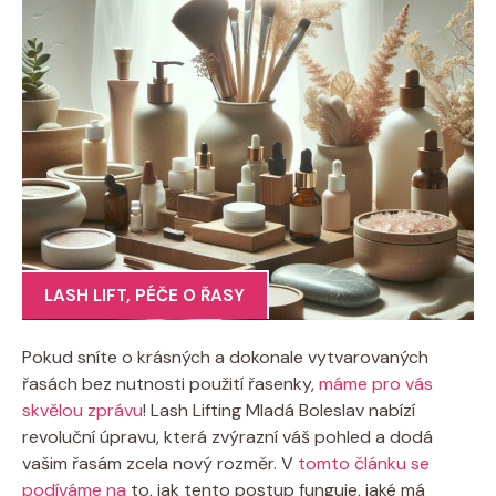
LASH LIFT
,
PÉČE O ŘASY
Pokud sníte o krásných a dokonale vytvarovaných
řasách bez nutnosti použití řasenky,
máme pro vás
skvělou zprávu
! Lash Lifting Mladá Boleslav nabízí
revoluční úpravu, která zvýrazní váš pohled a dodá
vašim řasám zcela nový rozměr. V
tomto článku se
podíváme na
to, jak tento postup funguje, jaké má