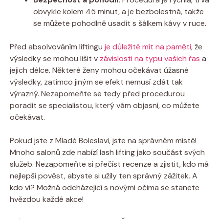
obvykle kolem 45 minut, a je bezbolestná, takže
se můžete pohodlně usadit s šálkem kávy v ruce.
Před absolvováním liftingu
je důležité mít na paměti
, že
výsledky se mohou lišit v
závislosti na typu vašich řas
a
jejich délce. Některé ženy mohou očekávat úžasné
výsledky, zatímco jiným se efekt nemusí zdát tak
výrazný. Nezapomeňte se tedy před procedurou
poradit se specialistou, který vám objasní, co můžete
očekávat.
Pokud jste z Mladé Boleslavi, jste na správném místě!
Mnoho salonů zde nabízí lash lifting jako součást svých
služeb. Nezapomeňte si přečíst recenze a zjistit, kdo má
nejlepší pověst, abyste si užily ten správný zážitek. A
kdo ví? Možná odcházející s novými očima se stanete
hvězdou každé akce!