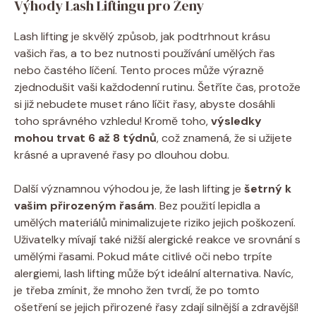
Výhody Lash Liftingu pro Ženy
Lash lifting je skvělý způsob, jak podtrhnout krásu
vašich řas, a to bez nutnosti používání umělých řas
nebo častého líčení. Tento proces může výrazně
zjednodušit vaši každodenní rutinu. Šetříte čas, protože
si již nebudete muset ráno líčit řasy, abyste dosáhli
toho správného vzhledu! Kromě toho,
výsledky
mohou trvat 6 až 8 týdnů
, což znamená, že si užijete
krásné a upravené řasy po dlouhou dobu.
Další významnou výhodou je, že lash lifting je
šetrný k
vašim přirozeným řasám
. Bez použití lepidla a
umělých materiálů minimalizujete riziko jejich poškození.
Uživatelky mívají také nižší alergické reakce ve srovnání s
umělými řasami. Pokud máte citlivé oči nebo trpíte
alergiemi, lash lifting může být ideální alternativa. Navíc,
je třeba zmínit, že mnoho žen tvrdí, že po tomto
ošetření se jejich přirozené řasy zdají silnější a zdravější!