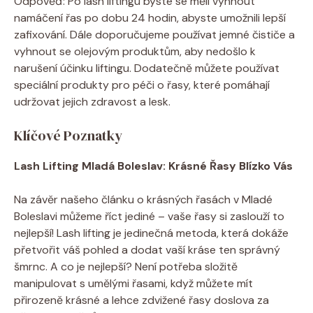
Odpověď: Po lash liftingu byste se měli vyhnout
namáčení řas po dobu 24 hodin, abyste umožnili lepší
zafixování. Dále doporučujeme používat jemné čističe a
vyhnout se olejovým produktům, aby nedošlo k
narušení účinku liftingu. Dodatečně můžete používat
speciální produkty pro péči o řasy, které pomáhají
udržovat jejich zdravost a lesk.
Klíčové Poznatky
Lash Lifting Mladá Boleslav: Krásné Řasy Blízko Vás
Na závěr našeho článku o krásných řasách v Mladé
Boleslavi můžeme říct jediné – vaše řasy si zaslouží to
nejlepší! Lash lifting je jedinečná metoda, která dokáže
přetvořit váš pohled a dodat vaší kráse ten správný
šmrnc. A co je nejlepší? Není potřeba složitě
manipulovat s umělými řasami, když můžete mít
přirozeně krásné a lehce zdvižené řasy doslova za