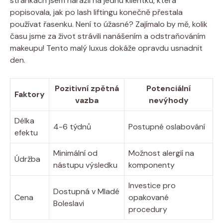
stránkách jsem narazil na jednu klientku, která
popisovala, jak po lash liftingu konečně přestala
používat řasenku. Není to úžasné? Zajímalo by mě, kolik
času jsme za život strávili nanášením a odstraňováním
makeupu! Tento malý luxus dokáže opravdu usnadnit
den.
Pozitivní zpětná
Potenciální
Faktory
vazba
nevýhody
Délka
4-6 týdnů
Postupné oslabování
efektu
Minimální od
Možnost alergií na
Údržba
nástupu výsledku
komponenty
Investice pro
Dostupná v Mladé
Cena
opakované
Boleslavi
procedury