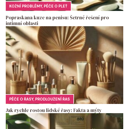
KOŽNÍ PROBLÉMY
,
PÉČE O PLEŤ
Popraskana kuze na penisu: Šetrné řešení pro
intimní oblasti
PÉČE O ŘASY
,
PRODLOUŽENÍ ŘAS
Jak rychle rostou lidské řasy: Fakta a mýty