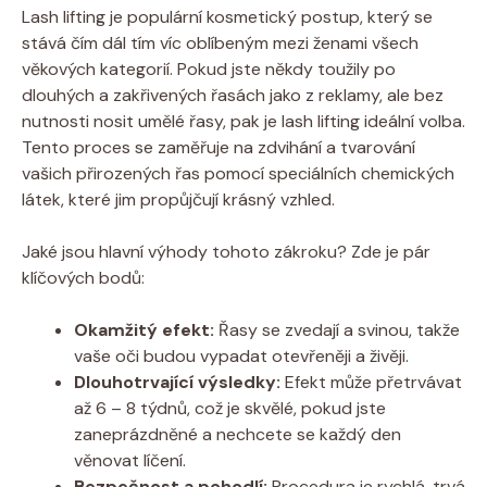
Lash lifting je populární kosmetický postup, který se
stává čím dál tím víc oblíbeným mezi ženami všech
věkových kategorií. Pokud jste někdy toužily po
dlouhých a zakřivených řasách jako z reklamy, ale bez
nutnosti nosit umělé řasy, pak je lash lifting ideální volba.
Tento proces se zaměřuje na zdvihání a tvarování
vašich přirozených řas pomocí speciálních chemických
látek, které jim propůjčují krásný vzhled.
Jaké jsou hlavní výhody tohoto zákroku? Zde je pár
klíčových bodů:
Okamžitý efekt:
Řasy se zvedají a svinou, takže
vaše oči budou vypadat otevřeněji a živěji.
Dlouhotrvající výsledky:
Efekt může přetrvávat
až 6 – 8 týdnů, což je skvělé, pokud jste
zaneprázdněné a nechcete se každý den
věnovat líčení.
Bezpečnost a pohodlí:
Procedura je rychlá, trvá