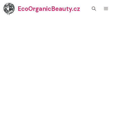
Přeskočit
EcoOrganicBeauty.cz
M
na
obsah