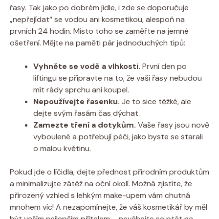
řasy. Tak jako po dobrém jídle, i zde se doporučuje
„nepřejídat“ se vodou ani kosmetikou, alespoň na
prvních 24 hodin. Místo toho se zaměřte na jemné
ošetření. Mějte na paměti pár jednoduchých tipů:
Vyhněte se vodě a vlhkosti.
První den po
liftingu se připravte na to, že vaší řasy nebudou
mít rády sprchu ani koupel.
Nepoužívejte řasenku.
Je to sice těžké, ale
dejte svým řasám čas dýchat.
Zamezte tření a dotykům.
Vaše řasy jsou nově
vyboulené a potřebují péči, jako byste se starali
o malou květinu.
Pokud jde o líčidla, dejte přednost přírodním produktům
a minimalizujte zátěž na oční okolí. Možná zjistíte, že
přirozený vzhled s lehkým make-upem vám chutná
mnohem víc! A nezapomínejte, že váš kosmetikář by měl
být vaším nejlepším přítelem – neváhejte se ptát na