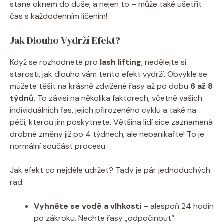
stane oknem do duše, a nejen to – může také ušetřit
čas s každodenním líčením!
Jak Dlouho Vydrží Efekt?
Když se rozhodnete pro
lash lifting
, nedělejte si
starosti, jak dlouho vám tento efekt vydrží. Obvykle se
můžete těšit na krásně zdvižené řasy až po dobu
6 až 8
týdnů
. To závisí na několika faktorech, včetně vašich
individuálních řas, jejich přirozeného cyklu a také na
péči, kterou jim poskytnete. Většina lidí sice zaznamená
drobné změny již po 4 týdnech, ale nepanikařte! To je
normální součást procesu.
Jak efekt co nejdéle udržet? Tady je pár jednoduchých
rad:
Vyhněte se vodě a vlhkosti
– alespoň 24 hodin
po zákroku. Nechte řasy „odpočinout“.