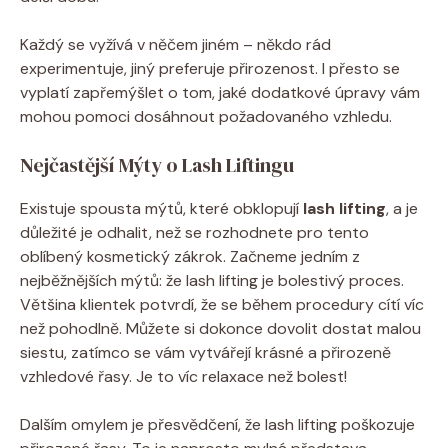
Každý se vyžívá v něčem jiném – někdo rád
experimentuje, jiný preferuje přirozenost. I přesto se
vyplatí zapřemýšlet o tom, jaké dodatkové úpravy vám
mohou pomoci dosáhnout požadovaného vzhledu.
Nejčastější Mýty o Lash Liftingu
Existuje spousta mýtů, které obklopují
lash lifting
, a je
důležité je odhalit, než se rozhodnete pro tento
oblíbený kosmetický zákrok. Začneme jedním z
nejběžnějších mýtů: že lash lifting je bolestivý proces.
Většina klientek potvrdí, že se během procedury cítí víc
než pohodlně. Můžete si dokonce dovolit dostat malou
siestu, zatímco se vám vytvářejí krásné a přirozeně
vzhledové řasy. Je to víc relaxace než bolest!
Dalším omylem je přesvědčení, že lash lifting poškozuje