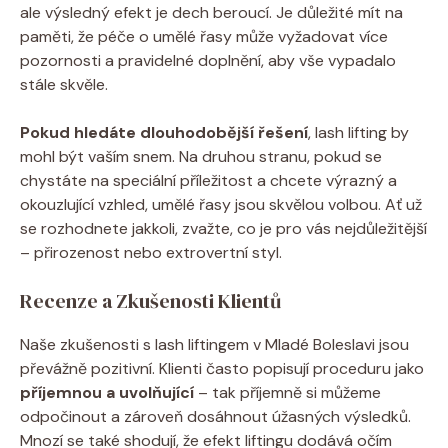
ale výsledný efekt je dech beroucí. Je důležité mít na
paměti, že péče o umělé řasy může vyžadovat více
pozornosti a pravidelné doplnění, aby vše vypadalo
stále skvěle.
Pokud hledáte dlouhodobější řešení
, lash lifting by
mohl být vaším snem. Na druhou stranu, pokud se
chystáte na speciální příležitost a chcete výrazný a
okouzlující vzhled, umělé řasy jsou skvělou volbou. Ať už
se rozhodnete jakkoli, zvažte, co je pro vás nejdůležitější
– přirozenost nebo extrovertní styl.
Recenze a Zkušenosti Klientů
Naše zkušenosti s lash liftingem v Mladé Boleslavi jsou
převážně pozitivní. Klienti často popisují proceduru jako
příjemnou a uvolňující
– tak příjemně si můžeme
odpočinout a zároveň dosáhnout úžasných výsledků.
Mnozí se také shodují, že efekt liftingu dodává očím