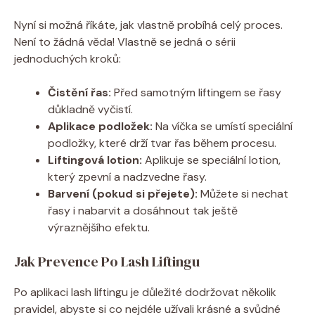
Nyní si možná říkáte, jak vlastně probíhá celý proces.
Není to žádná věda! Vlastně se jedná o sérii
jednoduchých kroků:
Čistění řas:
Před samotným liftingem se řasy
důkladně vyčistí.
Aplikace podložek:
Na víčka se umístí speciální
podložky, které drží tvar řas během procesu.
Liftingová lotion:
Aplikuje se speciální lotion,
který zpevní a nadzvedne řasy.
Barvení (pokud si přejete):
Můžete si nechat
řasy i nabarvit a dosáhnout tak ještě
výraznějšího efektu.
Jak Prevence Po Lash Liftingu
Po aplikaci lash liftingu je důležité dodržovat několik
pravidel, abyste si co nejdéle užívali krásné a svůdné