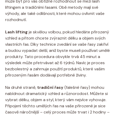
může být pro vás obtížné rozhodnout se mezi lash
liftingem a tradičními řasami. Obě metody mají své
výhody, ale také odlišnosti, které mohou ovlivnit vaše
rozhodnutí.
Lash lifting
je skvělou volbou, pokud hledáte přirozený
vzhled a přitom chcete zvýraznit délku a objem svých
vlastních řas. Díky technice zvedání se vaše řasy zakřiví
a budou vypadat delší, aniž byste museli používat umělé
produkty. Tato procedura obvykle trvá 45 minut a
výsledek může přetrvávat až 6 týdnů. Navíc je proces
bezbolestný a zahrnuje použití produktů, které vašim
přirozeným řasám dodávají potřebné živiny.
Na druhé straně,
tradiční řasy
(falešné řasy) mohou
nabídnout dramatický vzhled a různorodost. Můžete si
vybrat délku, objem a styl, který vám nejvíce vyhovuje.
Připojení těchto umělých řas na vaše přirozené je sice
časově náročnější – celý proces může trvat i 2 hodiny –