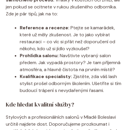
jen pokud se ocitnete v rukou zkušeného odborníka.
Zde je pár tipů, jak na to:
Reference a recenze:
Ptejte se kamarádek,
které už měly zkušenost. Je to jako vybírat
restauraci – co víc si přát než doporučení od
někoho, kdo už si jídlo vyzkoušel?
Prohlídka salonu:
Navštivte vybraný salon
předem. Jak vypadá prostory? Je tam příjemná
atmosféra, a hlavně čistota na prvním místě?
Kvalifikace specialisty:
Zjistěte, zda váš lash
stylist prošel odborným školením. Ušetříte si tím
budoucí trápení s nevydařenými řasami.
Kde hledat kvalitní služby?
Stylových a profesionálních salonů v Mladé Boleslavi
určitě najdete dost. Doporučujeme prozkoumat i