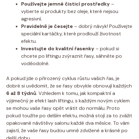
Používejte jemné čisticí prostředky
–
vyberte si produkty bez oleje, které nejsou
agresivní.
Pravidelně je česejte
– dobrý návyk! Používejte
speciální kartáčky, které prodlouží životnost
efektu.
Investujte do kvalitní řasenky
– pokud si
chcete po liftingu zvýraznit řasy, sáhněte po
voděodolné.
A pokud jde o přirozený cyklus růstu vašich řas, je
dobré si uvědomit, že se řasy obvykle obnovují každých
6 až 8 týdnů
. Vzhledem k tomu, jak kompaktní a
výjimečný je efekt lash liftingu, s každým novým cyklem
se mohou vaše řasy opět vrátit do normálu. Proto
pokud toužíte po delším efektu, možná stojí za to zvážit
opakované návštěvy salonu každé dva měsíce. To vám
zajistí, že vaše řasy budou umně zdvižené a krásné po
delší dobu.