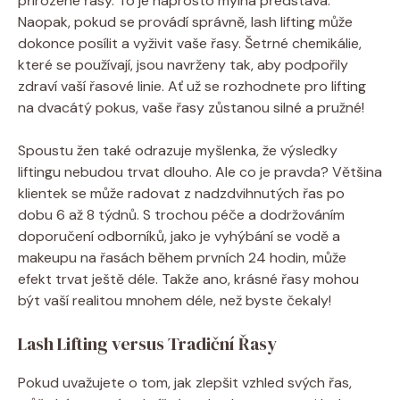
přirozené řasy. To je naprosto mylná představa.
Naopak, pokud se provádí správně, lash lifting může
dokonce posílit a vyživit vaše řasy. Šetrné chemikálie,
které se používají, jsou navrženy tak, aby podpořily
zdraví vaší řasové linie. Ať už se rozhodnete pro lifting
na dvacátý pokus, vaše řasy zůstanou silné a pružné!
Spoustu žen také odrazuje myšlenka, že výsledky
liftingu nebudou trvat dlouho. Ale co je pravda? Většina
klientek se může radovat z nadzdvihnutých řas po
dobu 6 až 8 týdnů. S trochou péče a dodržováním
doporučení odborníků, jako je vyhýbání se vodě a
makeupu na řasách během prvních 24 hodin, může
efekt trvat ještě déle. Takže ano, krásné řasy mohou
být vaší realitou mnohem déle, než byste čekaly!
Lash Lifting versus Tradiční Řasy
Pokud uvažujete o tom, jak zlepšit vzhled svých řas,