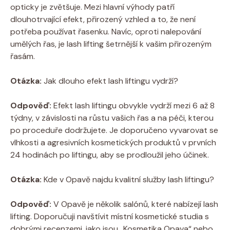
opticky je zvětšuje. Mezi hlavní výhody patří
dlouhotrvající efekt, přirozený vzhled a to, že není
potřeba používat řasenku. Navíc, oproti nalepování
umělých řas, je lash lifting šetrnější k vašim přirozeným
řasám.
Otázka:
Jak dlouho efekt lash liftingu vydrží?
Odpověď:
Efekt lash liftingu obvykle vydrží mezi 6 až 8
týdny, v závislosti na růstu vašich řas a na péči, kterou
po proceduře dodržujete. Je doporučeno vyvarovat se
vlhkosti a agresivních kosmetických produktů v prvních
24 hodinách po liftingu, aby se prodloužil jeho účinek.
Otázka:
Kde v Opavě najdu kvalitní služby lash liftingu?
Odpověď:
V Opavě je několik salónů, které nabízejí lash
lifting. Doporučuji navštívit místní kosmetické studia s
dobrými recenzemi, jako jsou „Kosmetika Opava“ nebo