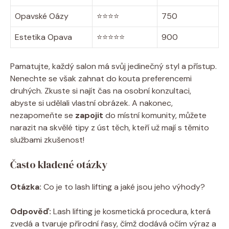
Opavské Oázy
⭐️⭐️⭐️⭐️
750
Estetika Opava
⭐️⭐️⭐️⭐️⭐️
900
Pamatujte, každý salon má svůj jedinečný styl a přístup.
Nenechte se však zahnat do kouta preferencemi
druhých. Zkuste si najít čas na osobní konzultaci,
abyste si udělali vlastní obrázek. A nakonec,
nezapomeňte se
zapojit
do místní komunity, můžete
narazit na skvělé tipy z úst těch, kteří už mají s těmito
službami zkušenost!
Často kladené otázky
Otázka:
Co je to lash lifting a jaké jsou jeho výhody?
Odpověď:
Lash lifting je kosmetická procedura, která
zvedá a tvaruje přírodní řasy, čímž dodává očím výraz a