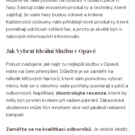
Můžete se také podívat na novinky v oblasti péče o
řasy. Existují stále inovativní produkty a techniky, které
zajišťují, že vaše řasy budou zdravé a krásné.
Každoroční výzkumy nám přinášejí nové produkty, které
pomáhají udržovat vzhled řas, a proto je skvělé být o
takových informacích informován.
Jak Vybrat Ideální Službu v Opavě
Pokud zvažujete, jak najít tu nejlepší službu v Opavě,
máte na čem přemýšlet. Důležité je se zaměřit na
několik klíčových faktorů, které vám pomohou vybrat
místo, kde se o všechny vaše potřeby postarají s péčí a
odborností. Například,
zkontrolujte recenze
, které by
měly být prvním krokem při vašem pátrání. Zákaznická
zkušenost může říct mnohem více než jakákoli reklamní
kampaň.
Zaměřte se na kvalifikaci odborníků
. Je dobré vědět,