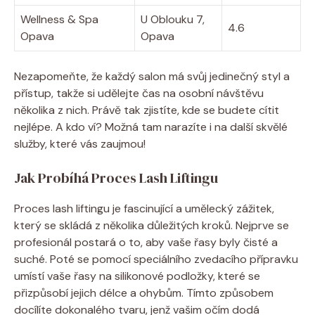
Wellness & Spa
U Oblouku 7,
4.6
Opava
Opava
Nezapomeňte, že každý salon má svůj jedinečný styl a
přístup, takže si udělejte čas na osobní návštěvu
několika z nich. Právě tak zjistíte, kde se budete cítit
nejlépe. A kdo ví? Možná tam narazíte i na další skvělé
služby, které vás zaujmou!
Jak Probíhá Proces Lash Liftingu
Proces lash liftingu je fascinující a umělecký zážitek,
který se skládá z několika důležitých kroků. Nejprve se
profesionál postará o to, aby vaše řasy byly čisté a
suché. Poté se pomocí speciálního zvedacího přípravku
umístí vaše řasy na silikonové podložky, které se
přizpůsobí jejich délce a ohybům. Tímto způsobem
docílíte dokonalého tvaru, jenž vašim očím dodá