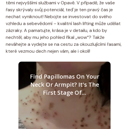
těmi nejvyššími službami v Opavě. V případě, že vaše
řasy skrývaly svůj potenciál, teď je ten pravý čas je
nechat vyniknout! Nebojte se investovat do svého
vzhledu a sebevědomí – kvalitní lash lifting může udělat
zázraky. A pamatujte, krása je v detailu, a kdo by
nechtěl, aby mu jeho pohled říkal „wow“? Takže
neváhejte a vydejte se na cestu za okouzlujícími řasami,
které vezmou dech nejen vám, ale i okolí!
Find Papillomas On Your
Neck Or Armpit? It's The
First Stage Of...