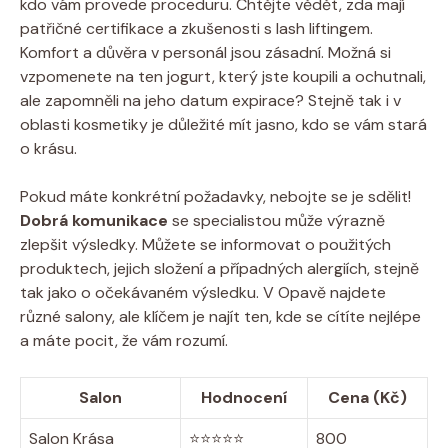
kdo vám provede proceduru. Chtějte vědět, zda mají
patřičné certifikace a zkušenosti s lash liftingem.
Komfort a důvěra v personál jsou zásadní. Možná si
vzpomenete na ten jogurt, který jste koupili a ochutnali,
ale zapomněli na jeho datum expirace? Stejně tak i v
oblasti kosmetiky je důležité mít jasno, kdo se vám stará
o krásu.
Pokud máte konkrétní požadavky, nebojte se je sdělit!
Dobrá komunikace
se specialistou může výrazně
zlepšit výsledky. Můžete se informovat o použitých
produktech, jejich složení a případných alergiích, stejně
tak jako o očekávaném výsledku. V Opavě najdete
různé salony, ale klíčem je najít ten, kde se cítíte nejlépe
a máte pocit, že vám rozumí.
Salon
Hodnocení
Cena (Kč)
Salon Krása
⭐️⭐️⭐️⭐️⭐️
800