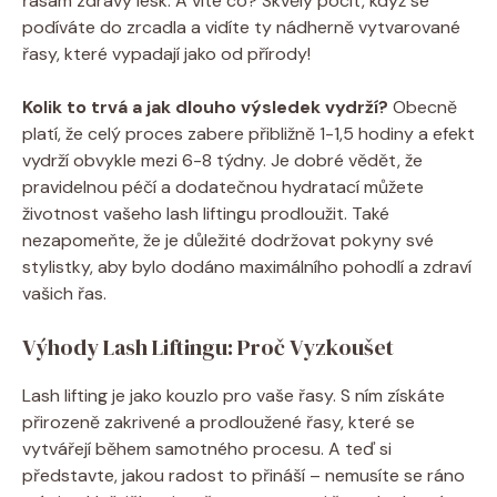
řasám zdravý lesk. A víte co? Skvělý pocit, když se
podíváte do zrcadla a vidíte ty nádherně vytvarované
řasy, které vypadají jako od přírody!
Kolik to trvá a jak dlouho výsledek vydrží?
Obecně
platí, že celý proces zabere přibližně 1-1,5 hodiny a efekt
vydrží obvykle mezi 6-8 týdny. Je dobré vědět, že
pravidelnou péčí a dodatečnou hydratací můžete
životnost vašeho lash liftingu prodloužit. Také
nezapomeňte, že je důležité dodržovat pokyny své
stylistky, aby bylo dodáno maximálního pohodlí a zdraví
vašich řas.
Výhody Lash Liftingu: Proč Vyzkoušet
Lash lifting je jako kouzlo pro vaše řasy. S ním získáte
přirozeně zakrivené a prodloužené řasy, které se
vytvářejí během samotného procesu. A teď si
představte, jakou radost to přináší – nemusíte se ráno