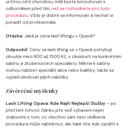
určitou oční chorobou, měli byste konzultovat s
odborníkem před tím,
než se rozhodnete pro tuto
proceduru
. Vždy je dobré se informovat a nechat si
poradit od profesionála.
Otázka:
Jaká je cena lash liftingu v Opavě?
Odpověď:
Ceny za lash lifting se v Opavě pohybují
obvykle mezi 800 až 1500 Kč, v závislosti na konkrétním
salónu a zkušenostech specialisty. Některé salóny
mohou nabízet speciální akce nebo balíčky, takže se
vyplatí sledovat jejich nabídky.
Závěrečné myšlenky
Lash Lifting Opava: Kde Najít Nejlepší Služby
– po
přečtení tohoto článku jste teď vybaveni nejen
znalostmi o tom, co všechno vám tato oblíbená
procedura může nabídnout, ale také víte, kde zazářit s