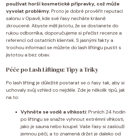
používat horší kosmetické přípravky, což může
vyvolat problémy.
Proto je dobré prověřit reputaci
salonu v Opavě, kde své řasy necháte krásně
zkroucené. Abyste měli jistotu, že se dostanete do
rukou odborníka, doporučujeme si přečíst recenze a
referencí od ostatních klientek. S jasnými fakty a
trochou informací se můžete do lash liftingu pustit s
jistotou a bez obav.
Péče po Lash Liftingu: Tipy a Triky
Po lash lifting je důležité postarat se o řasy tak, aby si
uchovaly svůj vzhled co nejdéle. Zde je několik tipů, jak
na to:
Vyhněte se vodě a vlhkosti:
Prvních 24 hodin
po liftingu se snažte vyhnout extrémní vlhkosti,
jako je sauna nebo koupel. Vaše řasy si zaslouží
jemnou péči, a to znamená držet je daleko od