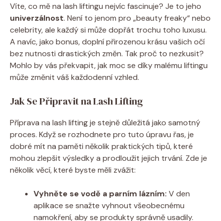
Víte, co mě na lash liftingu nejvíc fascinuje? Je to jeho
univerzálnost
. Není to jenom pro „beauty freaky“ nebo
celebrity, ale každý si může dopřát trochu toho luxusu.
A navíc, jako bonus, doplní přirozenou krásu vašich očí
bez nutnosti drastických změn. Tak proč to nezkusit?
Mohlo by vás překvapit, jak moc se díky malému liftingu
může změnit váš každodenní vzhled.
Jak Se Připravit na Lash Lifting
Příprava na lash lifting je stejně důležitá jako samotný
proces. Když se rozhodnete pro tuto úpravu řas, je
dobré mít na paměti několik praktických tipů, které
mohou zlepšit výsledky a prodloužit jejich trvání. Zde je
několik věcí, které byste měli zvážit:
Vyhněte se vodě a parním lázním:
V den
aplikace se snažte vyhnout všeobecnému
namokření, aby se produkty správně usadily.