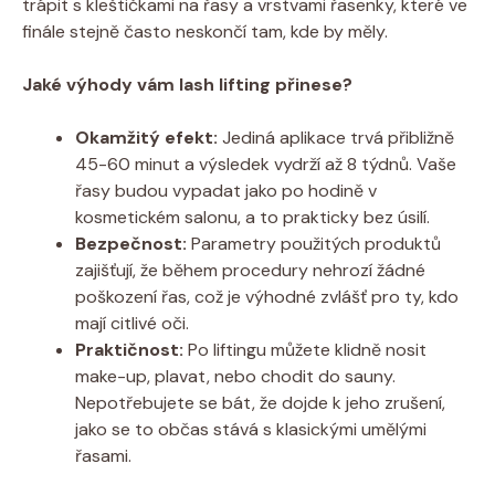
trápit s kleštičkami na řasy a vrstvami řasenky, které ve
finále stejně často neskončí tam, kde by měly.
Jaké výhody vám lash lifting přinese?
Okamžitý efekt:
Jediná aplikace trvá přibližně
45-60 minut a výsledek vydrží až 8 týdnů. Vaše
řasy budou vypadat jako po hodině v
kosmetickém salonu, a to prakticky bez úsilí.
Bezpečnost:
Parametry použitých produktů
zajišťují, že během procedury nehrozí žádné
poškození řas, což je výhodné zvlášť pro ty, kdo
mají citlivé oči.
Praktičnost:
Po liftingu můžete klidně nosit
make-up, plavat, nebo chodit do sauny.
Nepotřebujete se bát, že dojde k jeho zrušení,
jako se to občas stává s klasickými umělými
řasami.