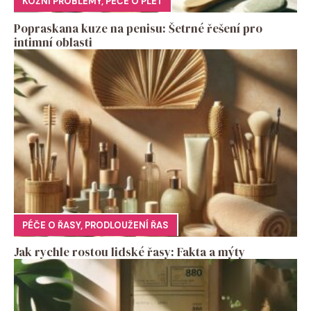
KOŽNÍ PROBLÉMY
,
PÉČE O PLEŤ
Popraskana kuze na penisu: Šetrné řešení pro
intimní oblasti
PÉČE O ŘASY
,
PRODLOUŽENÍ ŘAS
Jak rychle rostou lidské řasy: Fakta a mýty