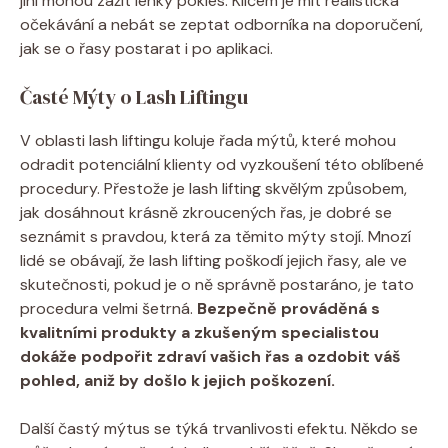
jiní mohou zažít lehký pokles. Klíčem je mít realistická
očekávání a nebát se zeptat odborníka na doporučení,
jak se o řasy postarat i po aplikaci.
Časté Mýty o Lash Liftingu
V oblasti lash liftingu koluje řada mýtů, které mohou
odradit potenciální klienty od vyzkoušení této oblíbené
procedury. Přestože je lash lifting skvělým způsobem,
jak dosáhnout krásně zkroucených řas, je dobré se
seznámit s pravdou, která za těmito mýty stojí. Mnozí
lidé se obávají, že lash lifting poškodí jejich řasy, ale ve
skutečnosti, pokud je o ně správně postaráno, je tato
procedura velmi šetrná.
Bezpečně prováděná s
kvalitními produkty a zkušeným specialistou
dokáže podpořit zdraví vašich řas a ozdobit váš
pohled, aniž by došlo k jejich poškození.
Další častý mýtus se týká trvanlivosti efektu. Někdo se