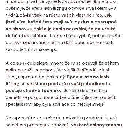
může domnívat, že výsledky vydrží věčně. Skutečností
ovšem je, že efekt lash liftingu obvykle trvá kolem 6-8
týdnů, závisí však na růstu vašich vlastních řas.
Jak
jistě víte, každé řasy mají svůj cyklus a postupně
se obnovují, takže je zcela normální, že po určité
době efekt slábne.
I tak se kúra vyplatí, pokud toužíte
po zvýraznění vašich očí na delší dobu bez nutnosti
každodenního make-upu.
A co se týče bolesti, mnohé ženy se obávají, že během
aplikace zažijí nepohodlí. Ve většině případů je lash
lifting naprosto bezbolestný.
Specialista na lash
lifting se většinou postará o vaši pohodlnost a
použije vhodné techniky.
Je také dobré mít na
paměti, že pokud máte citlivé oči, je důležité to sdělit
specialistovi, aby byla aplikace co nejpříjemnější.
Nezapomeňte se také ptát na kvalitu produktů, které
se během procedury používají.
Některé salony mohou