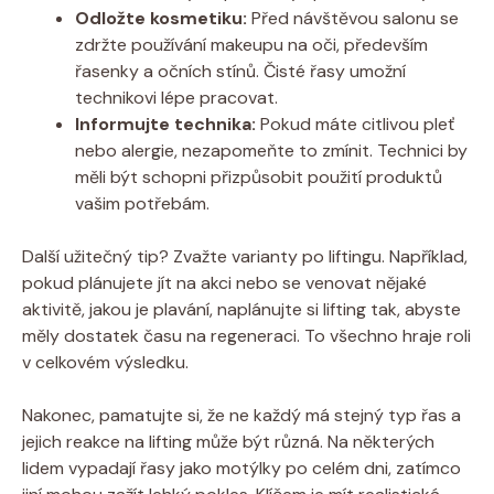
Odložte kosmetiku:
Před návštěvou salonu se
zdržte používání makeupu na oči, především
řasenky a očních stínů. Čisté řasy umožní
technikovi lépe pracovat.
Informujte technika:
Pokud máte citlivou pleť
nebo alergie, nezapomeňte to zmínit. Technici by
měli být schopni přizpůsobit použití produktů
vašim potřebám.
Další užitečný tip? Zvažte varianty po liftingu. Například,
pokud plánujete jít na akci nebo se venovat nějaké
aktivitě, jakou je plavání, naplánujte si lifting tak, abyste
měly dostatek času na regeneraci. To všechno hraje roli
v celkovém výsledku.
Nakonec, pamatujte si, že ne každý má stejný typ řas a
jejich reakce na lifting může být různá. Na některých
lidem vypadají řasy jako motýlky po celém dni, zatímco