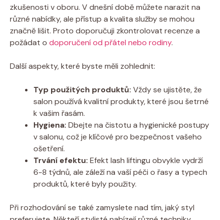
zkušenosti v oboru. V dnešní době můžete narazit na
různé nabídky, ale přístup a kvalita služby se mohou
značně lišit. Proto doporučuji zkontrolovat recenze a
požádat o
doporučení od přátel nebo rodiny
.
Další aspekty, které byste měli zohlednit:
Typ použitých produktů:
Vždy se ujistěte, že
salon používá kvalitní produkty, které jsou šetrné
k vašim řasám.
Hygiena:
Dbejte na čistotu a hygienické postupy
v salonu, což je klíčové pro bezpečnost vašeho
ošetření.
Trvání efektu:
Efekt lash liftingu obvykle vydrží
6-8 týdnů, ale záleží na vaší péči o řasy a typech
produktů, které byly použity.
Při rozhodování se také zamyslete nad tím, jaký styl
preferujete. Někteří stylisté nabízejí různé techniky,