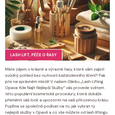
LASH LIFT
,
PÉČE O ŘASY
Máte zájem o krásné a výrazné řasy, které vám zajistí
svůdný pohled bez nutnosti každodenního líčení? Pak
jste na správném místě! V našem článku „Lash Lifting
Opava: Kde Najít Nejlepší Služby“ vás provede světem
této populární kosmetické procedury, která dokáže
přeměnit váš look a upozornit na vaši přirozenou krásu.
Pojďme se společně podívat na to, jak vybrat ty
nejlepší služby v Opavě a co vše můžete od lash liftingu