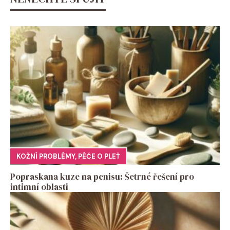
KOŽNÍ PROBLÉMY
,
PÉČE O PLEŤ
Popraskana kuze na penisu: Šetrné řešení pro
intimní oblasti