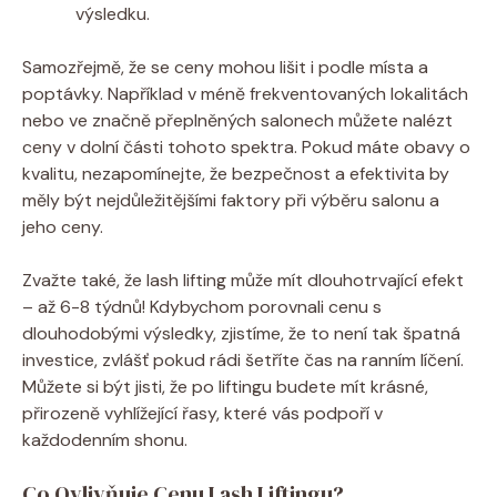
výsledku.
Samozřejmě, že se ceny mohou lišit i podle místa a
poptávky. Například v méně frekventovaných lokalitách
nebo ve značně přeplněných salonech můžete nalézt
ceny v dolní části tohoto spektra. Pokud máte obavy o
kvalitu, nezapomínejte, že bezpečnost a efektivita by
měly být nejdůležitějšími faktory při výběru salonu a
jeho ceny.
Zvažte také, že lash lifting může mít dlouhotrvající efekt
– až 6-8 týdnů! Kdybychom porovnali cenu s
dlouhodobými výsledky, zjistíme, že to není tak špatná
investice, zvlášť pokud rádi šetříte čas na ranním líčení.
Můžete si být jisti, že po liftingu budete mít krásné,
přirozeně vyhlížející řasy, které vás podpoří v
každodenním shonu.
Co Ovlivňuje Cenu Lash Liftingu?