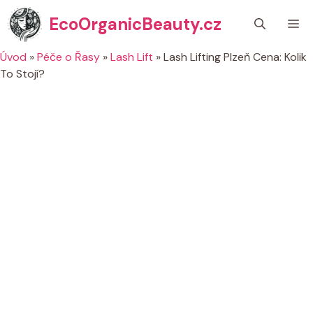
Přeskočit
EcoOrganicBeauty.cz
M
na
obsah
Úvod
»
Péče o Řasy
»
Lash Lift
»
Lash Lifting Plzeň Cena: Kolik
To Stojí?