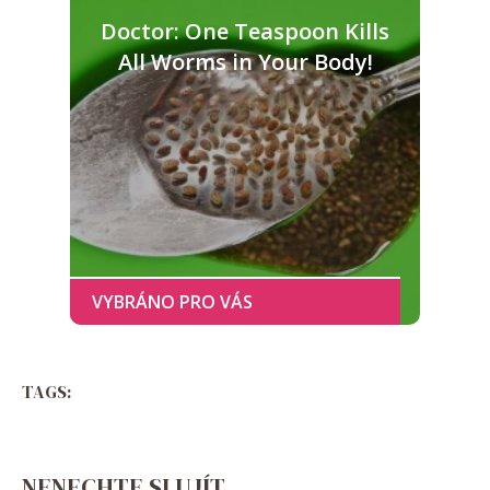
Doctor: One Teaspoon Kills
All Worms in Your Body!
TAGS:
NENECHTE SI UJÍT