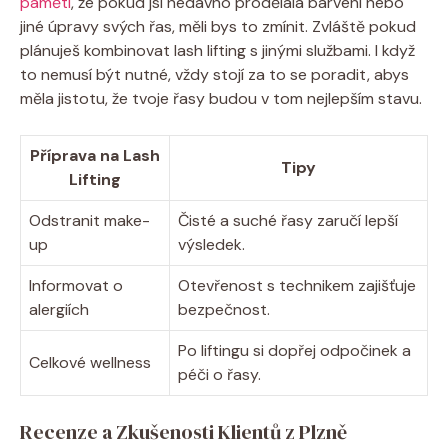
paměti
, že pokud jsi nedávno prodělala barvení nebo
jiné úpravy svých řas, měli bys to zmínit. Zvláště pokud
plánuješ kombinovat lash lifting s jinými službami. I když
to nemusí být nutné, vždy stojí za to se poradit, abys
měla jistotu, že tvoje řasy budou v tom nejlepším stavu.
Příprava na Lash
Tipy
Lifting
Odstranit make-
Čisté a suché řasy zaručí lepší
up
výsledek.
Informovat o
Otevřenost s technikem zajišťuje
alergiích
bezpečnost.
Po liftingu si dopřej odpočinek a
Celkové wellness
péči o řasy.
Recenze a Zkušenosti Klientů z Plzně