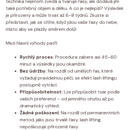
technika nejenom zvedá a tvaruje řasy, ale dodává jim
také potřebný objem a délku. A co je nejlepší? Výsledek
je přirozený a může trvat až 6–8 týdnů. Zkuste si
představit, jak se cítíte, když jdou vaše řasy do nebe,
místo aby se plazily směrem dolů!
Mezi hlavní výhody patří:
Rychlý proces:
Procedura zabere asi 45–60
minut a výsledky jsou okamžité.
Bez údržby:
Na rozdíl od umělých řas, které
vyžadují pravidelnou péči, se efekt lash liftingu
postupně vytrácí.
Přizpůsobitelnost:
Lze přizpůsobit tvar podle
vašich preferencí – od jemného ohybu až po
dramatický vzhled.
Žádné poškození:
Na rozdíl od permanentních
metod, jako jsou trvalé řasy, lash lifting
nepoškozuje přirozené řasy.