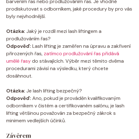
barvením řas nebo prodlužováním řas. Je vhodné
prodiskutovat s odborníkem, jaké procedury by pro vás
byly nejvhodnější.
Otázka:
Jaký je rozdíl mezi lash liftingem a
prodlužováním řas?
Odpověď:
Lash lifting je zaměřen na úpravu a zakřivení
přirozených řas,
zatímco prodlužování řas přidává
umělé řasy
do stávajících. Výběr mezi těmito dvěma
procedurami závisí na výsledku, který chcete
dosáhnout.
Otázka:
Je lash lifting bezpečný?
Odpověď:
Ano, pokud je prováděn kvalifikovaným
odborníkem v čistém a certifikovaném salónu, je lash
lifting většinou považován za bezpečný zákrok s
minimem vedlejších účinků.
Závěrem