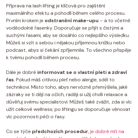
Příprava na lash lifting je klíčová pro zajištění
maximálního efektu a pohodlí během celého procesu.
Prvním krokem je
odstranění make-upu
– a to včetně
voděodolné řasenky. Doporučuje se přijít s čistými a
suchými řasami, aby se dosáhlo co nejlepšího výsledku.
Můžeš si vzít s sebou i nějakou příjemnou knížku nebo
podcast, abys si čekání zpříjemnila. To všechno přispěje
k tvému pohodlí během procesu.
Dále je dobré
informovat se o vlastní pleti a zdraví
řas
. Pokud máš citlivou pleť nebo alergie, sděl to
technikovi. Místo toho, abys nervózně přemýšlela, jaké
zázraky se ti dějí na očích, raději si užij chvíli relaxace a
důvěřuj svému specialistovi. Můžeš také zvážit, zda si víc
užít celkové wellness; po liftingu se doporučuje věnovat
víc pozornosti péči o řasy.
Co se týče
předchozích procedur
,
je dobré mít na