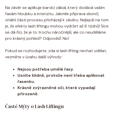
Na závěr se aplikuje barvící zábal, který dodává vašim
řasám hloubku a intenzitu. Jakmile příprava skončí,
vitální části procesu přicházejí k závěru. Nejlepší na tom
je, že efekty lash liftingu mohou vydržet až 6 týdnů! Sice
se dá říci, že je to trochu náročnější, ale co neuděláme
pro krásný pohled? Odpověď: Nic!
Pokud se rozhodujete, zda si lash lifting nechat udělat,
vezměte v úvahu další výhody:
Nejsou potřeba umělé řasy.
Usníte klidně, protože není třeba aplikovat
řasenku.
Krásně zvýrazněné oči, které vypadají
přirozeně.
Časté Mýty o Lash Liftingu