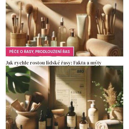
PÉČE O ŘASY
,
PRODLOUŽENÍ ŘAS
Jak rychle rostou lidské řasy: Fakta a mýty