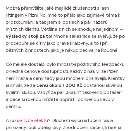
Možná přemýšlíte, jaké mají lidé zkušenosti s lash
liftingem v Plzni. No, mně to přišlo jako zajímavé téma k
prozkoumání, a tak jsem si poslechla pár názorů
místních klientů. Většina z nich se shoduje na jednom —
výsledky stojí za to!
Mnohé zákaznice se svěřují, že po
proceduře se cítily jako pravé královny, a to i při
běžných činnostech, jako je nákup pečiva na Roudné.
Co mě ale dostalo, bylo množství pozitivního feedbacku
ohledně cenové dostupnosti. Každý z nás ví, že Plzeň
není Praha a ceny tady jsou mnohem příznivější. Klientky
si chválí, že za
cenu okolo 1 200 Kč
dostanou skvělou
kvalitní službu. Vždyť za pár „korun“ takového potěšení
a péče si rovnou můžete dopřát i oblíbenou kávu v
centru.
A co
se týče efektu
? Dlouhotrvající natočení řas a
přirozený look udělají divy. Zhodnocení slečen, které si