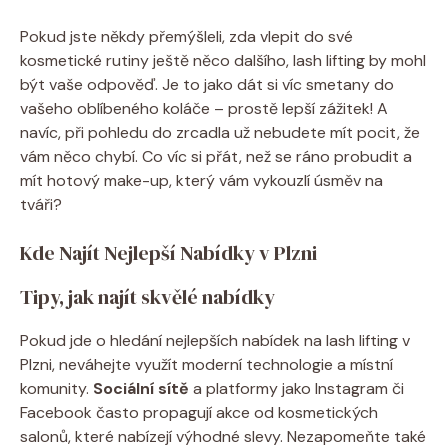
Pokud jste někdy přemýšleli, zda vlepit do své
kosmetické rutiny ještě něco dalšího, lash lifting by mohl
být vaše odpověď. Je to jako dát si víc smetany do
vašeho oblíbeného koláče – prostě lepší zážitek! A
navíc, při pohledu do zrcadla už nebudete mít pocit, že
vám něco chybí. Co víc si přát, než se ráno probudit a
mít hotový make-up, který vám vykouzlí úsměv na
tváři?
Kde Najít Nejlepší Nabídky v Plzni
Tipy, jak najít skvělé nabídky
Pokud jde o hledání nejlepších nabídek na lash lifting v
Plzni, neváhejte využít moderní technologie a místní
komunity.
Sociální sítě
a platformy jako Instagram či
Facebook často propagují akce od kosmetických
salonů, které nabízejí výhodné slevy. Nezapomeňte také