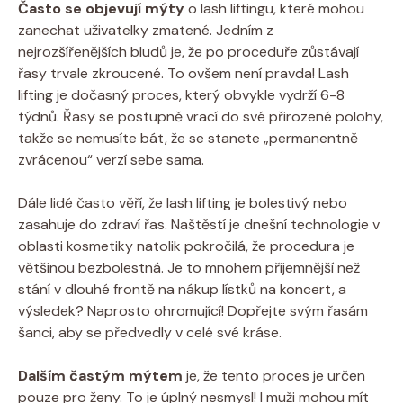
Často se objevují mýty
o lash liftingu, které mohou
zanechat uživatelky zmatené. Jedním z
nejrozšířenějších bludů je, že po proceduře zůstávají
řasy trvale zkroucené. To ovšem není pravda! Lash
lifting je dočasný proces, který obvykle vydrží 6-8
týdnů. Řasy se postupně vrací do své přirozené polohy,
takže se nemusíte bát, že se stanete „permanentně
zvrácenou“ verzí sebe sama.
Dále lidé často věří, že lash lifting je bolestivý nebo
zasahuje do zdraví řas. Naštěstí je dnešní technologie v
oblasti kosmetiky natolik pokročilá, že procedura je
většinou bezbolestná. Je to mnohem příjemnější než
stání v dlouhé frontě na nákup lístků na koncert, a
výsledek? Naprosto ohromující! Dopřejte svým řasám
šanci, aby se předvedly v celé své kráse.
Dalším častým mýtem
je, že tento proces je určen
pouze pro ženy. To je úplný nesmysl! I muži mohou mít