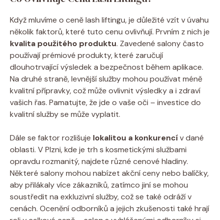
Když mluvíme o ceně lash liftingu, je důležité vzít v úvahu
několik faktorů, které tuto cenu ovlivňují. Prvním z nich je
kvalita použitého produktu
. Zavedené salony často
používají prémiové produkty, které zaručují
dlouhotrvající výsledek a bezpečnost během aplikace.
Na druhé straně, levnější služby mohou používat méně
kvalitní přípravky, což může ovlivnit výsledky a i zdraví
vašich řas. Pamatujte, že jde o vaše oči – investice do
kvalitní služby se může vyplatit.
Dále se faktor rozlišuje
lokalitou a konkurencí
v dané
oblasti. V Plzni, kde je trh s kosmetickými službami
opravdu rozmanitý, najdete různé cenové hladiny.
Některé salony mohou nabízet akční ceny nebo balíčky,
aby přilákaly více zákazníků, zatímco jiní se mohou
soustředit na exkluzivní služby, což se také odráží v
cenách. Ocenění odborníků a jejich zkušenosti také hrají