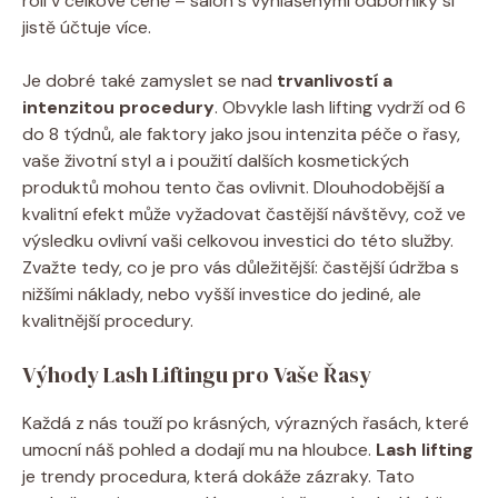
roli v celkové ceně – salon s vyhlášenými odborníky si
jistě účtuje více.
Je dobré také zamyslet se nad
trvanlivostí a
intenzitou procedury
. Obvykle lash lifting vydrží od 6
do 8 týdnů, ale faktory jako jsou intenzita péče o řasy,
vaše životní styl a i použití dalších kosmetických
produktů mohou tento čas ovlivnit. Dlouhodobější a
kvalitní efekt může vyžadovat častější návštěvy, což ve
výsledku ovlivní vaši celkovou investici do této služby.
Zvažte tedy, co je pro vás důležitější: častější údržba s
nižšími náklady, nebo vyšší investice do jediné, ale
kvalitnější procedury.
Výhody Lash Liftingu pro Vaše Řasy
Každá z nás touží po krásných, výrazných řasách, které
umocní náš pohled a dodají mu na hloubce.
Lash lifting
je trendy procedura, která dokáže zázraky. Tato