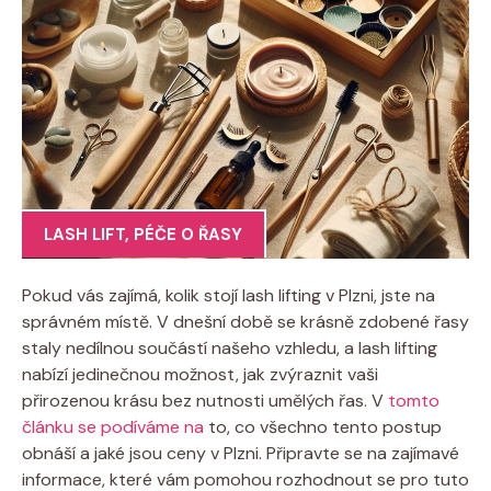
LASH LIFT
,
PÉČE O ŘASY
Pokud vás zajímá, kolik stojí lash lifting v Plzni, jste na
správném místě. V dnešní době se krásně zdobené řasy
staly nedílnou součástí našeho vzhledu, a lash lifting
nabízí jedinečnou možnost, jak zvýraznit vaši
přirozenou krásu bez nutnosti umělých řas. V
tomto
článku se podíváme na
to, co všechno tento postup
obnáší a jaké jsou ceny v Plzni. Připravte se na zajímavé
informace, které vám pomohou rozhodnout se pro tuto