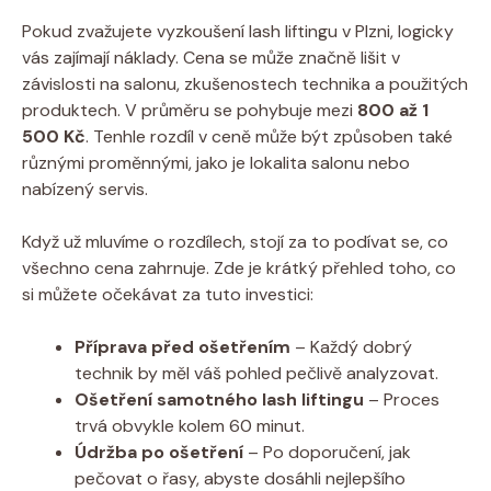
Pokud zvažujete vyzkoušení lash liftingu v Plzni, logicky
vás zajímají náklady. Cena se může značně lišit v
závislosti na salonu, zkušenostech technika a použitých
produktech. V průměru se pohybuje mezi
800 až 1
500 Kč
. Tenhle rozdíl v ceně může být způsoben také
různými proměnnými, jako je lokalita salonu nebo
nabízený servis.
Když už mluvíme o rozdílech, stojí za to podívat se, co
všechno cena zahrnuje. Zde je krátký přehled toho, co
si můžete očekávat za tuto investici:
Příprava před ošetřením
– Každý dobrý
technik by měl váš pohled pečlivě analyzovat.
Ošetření samotného lash liftingu
– Proces
trvá obvykle kolem 60 minut.
Údržba po ošetření
– Po doporučení, jak
pečovat o řasy, abyste dosáhli nejlepšího