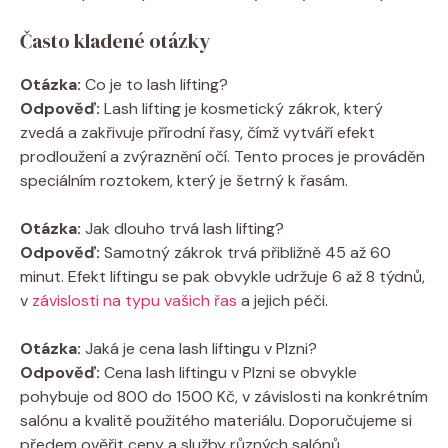
Často kladené otázky
Otázka:
Co je to lash lifting?
Odpověď:
Lash lifting je kosmetický zákrok, který
zvedá a zakřivuje přírodní řasy, čímž vytváří efekt
prodloužení a zvýraznění očí. Tento proces je prováděn
speciálním roztokem, který je šetrný k řasám.
Otázka:
Jak dlouho trvá lash lifting?
Odpověď:
Samotný zákrok trvá přibližně 45 až 60
minut. Efekt liftingu se pak obvykle udržuje 6 až 8 týdnů,
v
závislosti na typu vašich řas
a jejich péči.
Otázka:
Jaká je cena lash liftingu v Plzni?
Odpověď:
Cena lash liftingu v Plzni se obvykle
pohybuje od 800 do 1500 Kč, v závislosti na konkrétním
salónu a kvalitě použitého materiálu. Doporučujeme si
předem ověřit ceny a služby různých salónů.