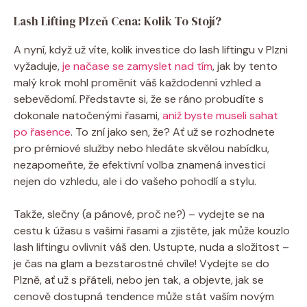
Lash Lifting Plzeň Cena: Kolik To Stojí?
A nyní, když už víte, kolik investice do lash liftingu v Plzni
vyžaduje,
je načase se zamyslet nad tím
, jak by tento
malý krok mohl proměnit váš každodenní vzhled a
sebevědomí. Představte si, že se ráno probudíte s
dokonale natočenými řasami,
aniž byste museli sahat
po řasence
. To zní jako sen, že? Ať už se rozhodnete
pro prémiové služby nebo hledáte skvělou nabídku,
nezapomeňte, že efektivní volba znamená investici
nejen do vzhledu, ale i do vašeho pohodlí a stylu.
Takže, slečny (a pánové, proč ne?) – vydejte se na
cestu k úžasu s vašimi řasami a zjistěte, jak může kouzlo
lash liftingu ovlivnit váš den. Ustupte, nuda a složitost –
je čas na glam a bezstarostné chvíle! Vydejte se do
Plzně, ať už s přáteli, nebo jen tak, a objevte, jak se
cenově dostupná tendence může stát vaším novým