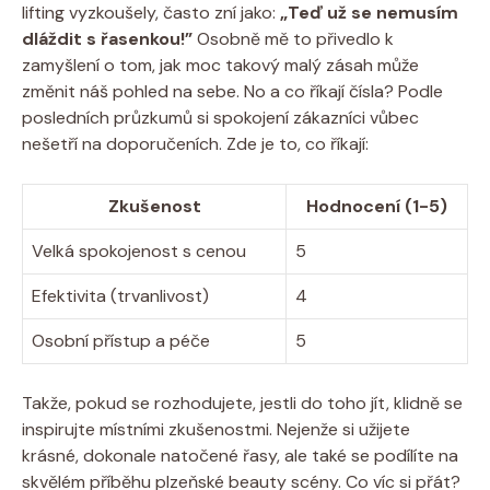
lifting vyzkoušely, často zní jako:
„Teď už se nemusím
dláždit s řasenkou!”
Osobně mě to přivedlo k
zamyšlení o tom, jak moc takový malý zásah může
změnit náš pohled na sebe. No a co říkají čísla? Podle
posledních průzkumů si spokojení zákazníci vůbec
nešetří na doporučeních. Zde je to, co říkají:
Zkušenost
Hodnocení (1-5)
Velká spokojenost s cenou
5
Efektivita (trvanlivost)
4
Osobní přístup a péče
5
Takže, pokud se rozhodujete, jestli do toho jít, klidně se
inspirujte místními zkušenostmi. Nejenže si užijete
krásné, dokonale natočené řasy, ale také se podílíte na
skvělém příběhu plzeňské beauty scény. Co víc si přát?