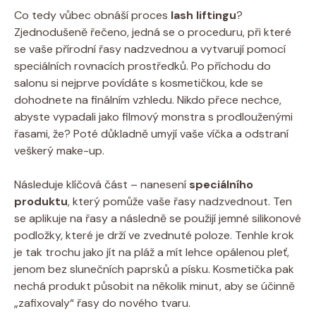
Co tedy vůbec obnáší proces
lash liftingu
?
Zjednodušeně řečeno, jedná se o proceduru, při které
se vaše přírodní řasy nadzvednou a vytvarují pomocí
speciálních rovnacích prostředků. Po příchodu do
salonu si nejprve povídáte s kosmetičkou, kde se
dohodnete na finálním vzhledu. Nikdo přece nechce,
abyste vypadali jako filmový monstra s prodlouženými
řasami, že? Poté důkladně umyjí vaše víčka a odstraní
veškerý make-up.
Následuje klíčová část – nanesení
speciálního
produktu
, který pomůže vaše řasy nadzvednout. Ten
se aplikuje na řasy a následně se použijí jemné silikonové
podložky, které je drží ve zvednuté poloze. Tenhle krok
je tak trochu jako jít na pláž a mít lehce opálenou pleť,
jenom bez slunečních paprsků a písku. Kosmetička pak
nechá produkt působit na několik minut, aby se účinně
„zafixovaly“ řasy do nového tvaru.