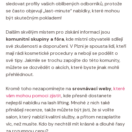
sledovat profily vašich oblíbených odborníků, protože
se často objevují „last-minute“ nabídky, které mohou
být skutečným pokladem!
Dalším skvělým místem pro získání informací jsou
komunitní skupiny a fóra
, kde místní obyvatelé sdílejí
své zkušenosti a doporučení. V Plzni je spousta lidí, kteří
mají rádi kosmetické procedury a nebojí se podělit o
své tipy. Jakmile se trochu zapojíte do této komunity,
můžete se dozvědět o akcích, které byste jinak mohli
přehlédnout.
Kromě toho nezapomínejte na
srovnávací weby
,
které
vám mohou pomoci zjistit
, kde přesně dostanete
nejlepší nabídku na lash lifting. Mnohé z nich také
přinášejí recenze, takže můžete být jisti, že si volíte
salon, který nabízí kvalitní služby, a přitom nezaplatíte
víc, než musíte. Kdo by nechtěl mít krásné a dlouhé řasy
za rozumnou cenu?