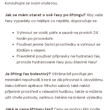
konzultujte se svým stylistou.
Jak⁣ se mám⁣ starat o své řasy po liftingu?
Aby vaše
řasy vypadaly co nejlépe co nejdéle, doporučuje se:
Vyhnout se vodě, páře a sauně ​na prvních 24
hodin po proceduře.
Používat jemné čisticí prostředky a vyhnout se
líčidlům s olejem.
Pravidelně používat přípravky‌ na hydrataci řas,
protože hydratované​ řasy jsou šťastné řasy!
Je lifting řas bolestivý?
Většina lidí pociťuje jen
minimální nepohodlí, které se ‌dá přirovnat k obvyklému
tlaku během ​aplikace. Mnoho salonů‍ také nabízí
příjemné prostředí s relaxační hudbou, takže si můžete⁢
užít chvíle pohody, zatímco čekáte na krásné výsledky.
Jaká je cena ⁢liftingu řas?
Ceny se ⁤mohou lišit ‌podle