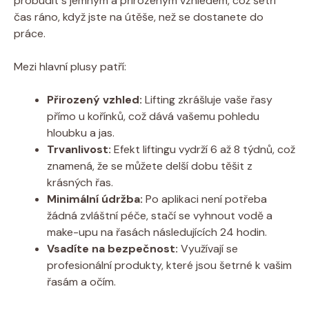
probudit s jemným a přirozeným vzhledem, což ​šetří⁢
čas ráno, když jste na útěše, než ⁤se ⁢dostanete‌ do
práce.
Mezi hlavní plusy patří:
Přirozený vzhled:
Lifting zkrášluje ‍vaše ⁢řasy
přímo u kořínků, což‌ dává vašemu pohledu
hloubku​ a jas.
Trvanlivost:
Efekt liftingu vydrží 6 až 8 týdnů, což
znamená, ‌že se můžete delší dobu těšit z
krásných řas.
Minimální údržba:
Po aplikaci není potřeba
žádná zvláštní‌ péče,‌ stačí se⁣ vyhnout vodě a
make-upu na řasách‌ následujících 24 hodin.
Vsadíte na⁢ bezpečnost:
Využívají se
profesionální produkty, které ⁣jsou šetrné k⁤ vašim
řasám a očím.