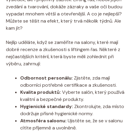
zvedání​ a tvarování, dokáže zázraky a vaše oči budou
vypadat⁢ mnohem větší a otevřenější. A co je nejlepší?‌
Můžete se těšit na efekt, který trvá několik týdnů. Ale
kam jít?
Nejlíp uděláte, když se ​zaměříte ​na salony, které mají
dobré recenze a zkušenosti s liftingem řas. Některé z
nejčastějších kritérií, která byste měli zohlednit při⁤
výběru, zahrnují:
Odbornost personálu:
Zjistěte, zda mají
odborníci potřebné certifikace a zkušenosti.
Kvalita produktů:
Vyberte salón, který ⁣používá
kvalitní ⁢a bezpečné produkty.
Hygienické standardy:
Zkontrolujte, ⁣zda místo
dodržuje přísné⁣ hygienické normy.
Atmosféra saloonu:
Ujistěte​ se, že se v salonu
cítíte příjemně a uvolněně.