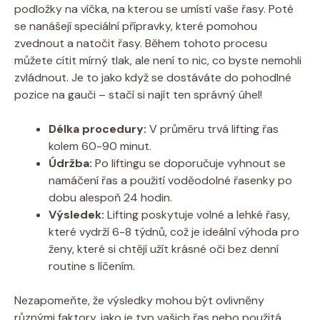
podložky na víčka, na kterou se umístí vaše⁢ řasy. Poté ​
se nanášejí speciální přípravky, které pomohou
zvednout a natočit ‌řasy. Během tohoto procesu
⁢můžete cítit mírný tlak, ale není to nic,⁣ co byste nemohli
zvládnout. Je to jako když se dostáváte do pohodlné
pozice na gauči – stačí si ⁣najít ten ​správný​ úhel!
Délka procedury:
V průměru trvá lifting řas
kolem 60-90 minut.
Údržba:
Po liftingu se doporučuje vyhnout se
namáčení řas a použití voděodolné řasenky po
dobu alespoň 24 hodin.
Výsledek:
Lifting poskytuje volné ⁤a lehké řasy,
které vydrží 6-8 týdnů, což je ideální výhoda pro
ženy, které si chtějí užít krásné oči ​bez denní
routine s líčením.
Nezapomeňte, že výsledky ‍mohou být ovlivněny
různými faktory, jako je typ vašich řas‍ nebo použitá