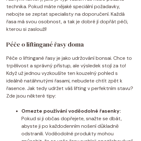
technika. Pokud máte nějaké speciální požadavky,
nebojte se zeptat specialisty na‌ doporučení. Každá
řasa má svou osobnost, a ‍tak je dobré jí ​dopřát péči,
kterou si zaslouží!
Péče o liftingané řasy doma
Péče o liftingané řasy je jako udržování bonsai. Chce to
trpělivost a správný přístup, ale výsledek​ stojí za to!
Když už jednou vyzkoušíte ten kouzelný pohled s
ideálně natáhnutými řasami, nebudete chtít zpět k
řasence. Jak tedy udržet váš lifting v perfektním stavu?
Zde jsou některé tipy:
Omezte používání voděodolné řasenky:
Pokud si ji občas​ dopřejete, snažte se dbát, ​
abyste ji po každodenním​ nošení důkladně
odstranili. Voděodolné produkty ⁤mohou