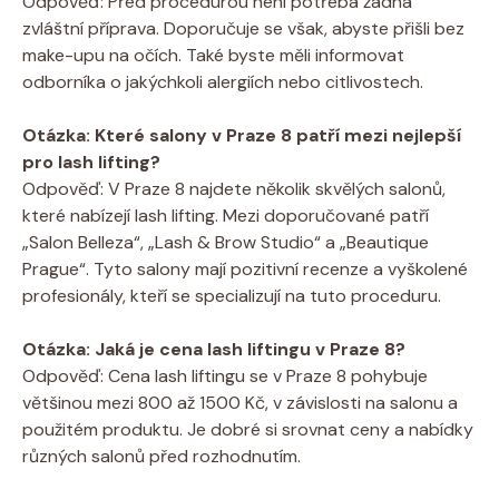
Odpověď:⁣ Před procedurou není potřeba žádná
zvláštní ​příprava. Doporučuje se však, abyste přišli ‍bez
make-upu na‍ očích. Také ⁢byste měli ⁣informovat
odborníka o jakýchkoli alergiích nebo citlivostech.
Otázka: Které salony​ v ‌Praze 8 patří mezi nejlepší
pro⁣ lash ‌lifting?
Odpověď: V Praze 8 ‍najdete několik ​skvělých⁤ salonů,
které nabízejí lash lifting. Mezi doporučované patří
„Salon Belleza“, „Lash & Brow Studio“ a ​„Beautique
Prague“. Tyto salony mají‌ pozitivní recenze‍ a vyškolené‍
profesionály, kteří se specializují na tuto proceduru.
Otázka: Jaká je cena⁢ lash‍ liftingu v⁣ Praze 8?
Odpověď: Cena lash liftingu se v⁣ Praze 8 pohybuje
většinou mezi 800 až 1500 Kč, v⁢ závislosti na salonu a
⁤použitém produktu. Je dobré si​ srovnat ceny​ a ⁢nabídky
různých salonů před rozhodnutím.