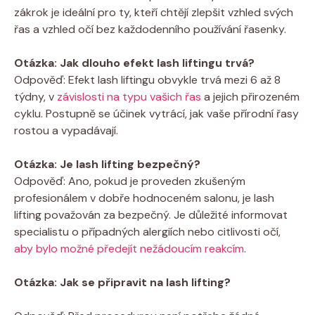
zákrok je ideální pro ty, kteří chtějí zlepšit ‌vzhled svých
řas a vzhled očí bez každodenního používání řasenky.
Otázka: Jak​ dlouho efekt lash liftingu trvá?
Odpověď: Efekt lash liftingu ​obvykle trvá mezi 6 až 8
týdny, v
závislosti na typu vašich řas
a jejich přirozeném
cyklu. Postupně se účinek ​vytrácí,​ jak vaše⁢ přírodní řasy
⁢rostou a‌ vypadávají.
Otázka: Je lash lifting bezpečný?
Odpověď: Ano, pokud je proveden‌ zkušeným
profesionálem v dobře hodnoceném ‌salonu, je lash
lifting považován za bezpečný. Je⁣ důležité informovat
specialistu o případných alergiích nebo⁣ citlivosti očí,
aby bylo možné předejít nežádoucím reakcím
.
Otázka: Jak se připravit na ⁤lash lifting?