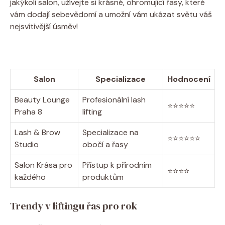
jakýkoli salon, ⁢užívejte si krásné, ohromující⁣ řasy, které
vám dodají sebevědomí a umožní vám ukázat světu váš
nejsvítivější úsměv!
Salon
Specializace
Hodnocení
Beauty Lounge​
Profesionální lash‌
⭐️⭐️⭐️⭐️⭐️
Praha 8
lifting
Lash &​ Brow‌
Specializace na
⭐️⭐️⭐️⭐️⭐️⭐️
Studio
obočí a řasy
Salon Krása pro
Přístup k přírodním
⭐️⭐️⭐️⭐️
každého
produktům
Trendy v liftingu řas pro rok