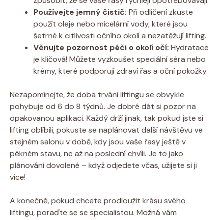
způsobit, že se vaše řasy rychleji ⁢opotřebovávají.
Používejte jemný čistič:
Při odlíčení zkuste
použít oleje nebo micelární vody, které jsou
šetrné k citlivosti očního okolí ​a nezatěžují lifting.
Věnujte pozornost péči o okolí očí:
Hydratace
je ⁢klíčová! Můžete⁤ vyzkoušet speciální séra nebo
krémy, které podporují ⁢zdraví řas a ⁣oční pokožky.
Nezapomínejte, že doba⁤ trvání liftingu se obvykle
pohybuje od 6 do 8 týdnů. Je dobré dát si pozor na
opakovanou aplikaci.⁢ Každý drží jinak, tak pokud jste si
lifting oblíbili, pokuste se naplánovat další ⁤návštěvu ve
stejném salonu v době, kdy jsou vaše řasy ještě v
pěkném stavu, ​ne až ​na poslední chvíli. Je to jako
plánování ​dovolené – když odjedete včas, užijete si ji
více!
A konečně, pokud chcete prodloužit krásu ⁢svého
liftingu, poraďte​ se se specialistou. Možná vám