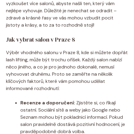
vyzkoušet více salonů, abyste našli ten, který vám
nejlépe vyhovuje. Důležité je nenechat se odradit –
zdravé a krásné řasy ve vás mohou⁢ vzbudit pocit
jistoty a ⁤krásy, ​a to za to rozhodně stojí!
Jak vybrat salon v Praze 8
Výběr vhodného salonu v Praze 8, kde si můžete dopřát
lash lifting, může⁤ být trochu oříšek. Každý salon nabízí
něco jiného, a co je pro jednoho dokonalé, nemusí
vyhovovat druhému. Proto se zaměřte na ‌několik
klíčových faktorů,⁢ které vám pomohou udělat
informované rozhodnutí:
Recenze a doporučení:
⁤Zjistěte ‍si, co‌ říkají
ostatní. Sociální sítě a weby jako Google nebo
Seznam mohou být pokladnicí informací. Pokud
salon​ pravidelně dostává pozitivní hodnocení,​ je
pravděpodobně dobrá volba.