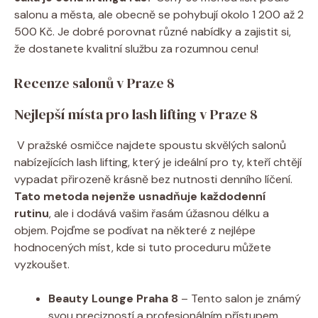
salonu a města, ale obecně se pohybují okolo 1 200 až 2
500 Kč. Je dobré porovnat různé nabídky ​a zajistit si,
že dostanete kvalitní ⁣službu za rozumnou ⁢cenu!
Recenze⁣ salonů v Praze 8
Nejlepší ‍místa pro lash lifting v Praze 8
​ V pražské osmičce najdete spoustu skvělých salonů
nabízejících lash lifting, který je ideální pro ty, kteří chtějí
vypadat přirozeně krásně bez nutnosti denního líčení.
Tato ‍metoda nejenže usnadňuje ⁤každodenní
rutinu
, ale i dodává vašim řasám úžasnou délku a
objem. ⁤Pojďme se podívat na některé ​z nejlépe
hodnocených míst, kde si tuto proceduru můžete
‍vyzkoušet.
Beauty Lounge Praha 8
– Tento salon je známý
svou precizností​ a profesionálním přístupem.