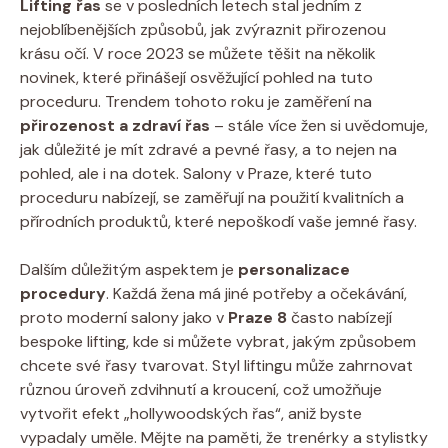
Lifting řas
se v posledních letech stal jedním z
nejoblíbenějších způsobů, jak​ zvýraznit přirozenou
krásu očí. V ​roce 2023 se můžete těšit na několik
novinek, které přinášejí osvěžující pohled na​ tuto
proceduru. Trendem‌ tohoto roku je zaměření na
přirozenost a zdraví řas
– stále více žen si uvědomuje,
jak důležité je mít zdravé a pevné řasy,‍ a to nejen na
pohled, ‌ale i na dotek. Salony ⁣v Praze, které tuto
proceduru nabízejí, se zaměřují na‍ použití kvalitních a
přírodních produktů, které nepoškodí vaše jemné řasy.
Dalším důležitým‌ aspektem je
personalizace
procedury
. Každá žena má jiné potřeby a očekávání,
proto moderní salony jako v
Praze 8
často nabízejí‍
bespoke lifting, kde si můžete vybrat, jakým způsobem‌
chcete své řasy tvarovat. Styl ⁢liftingu⁢ může zahrnovat
různou ⁢úroveň zdvihnutí a‍ kroucení, což umožňuje
vytvořit ​efekt „hollywoodských řas“, aniž byste
vypadaly uměle. Mějte na paměti, že trenérky a ‌stylistky