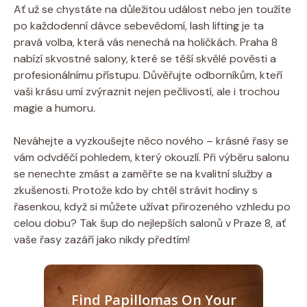
Ať už‌ se chystáte na⁢ důležitou událost nebo⁣ jen toužíte
po každodenní dávce sebevědomí, lash lifting je ta
pravá volba, která vás nenechá na holičkách. Praha 8
nabízí skvostné salony, které se těší skvělé pověsti a
profesionálnímu přístupu. Důvěřujte odborníkům, kteří ​
vaši krásu ​umí zvýraznit nejen pečlivostí, ale i trochou
magie a humoru.
Neváhejte a vyzkoušejte něco⁣ nového – krásné řasy se
vám odvděčí pohledem,⁣ který okouzlí. ​Při výběru salonu
se nenechte zmást a zaměřte se na kvalitní služby a
‌zkušenosti. Protože kdo by chtěl strávit hodiny s
řasenkou, když si můžete‌ užívat přirozeného vzhledu po
celou dobu? Tak šup do nejlepších salonů v ‍Praze 8, ať
vaše řasy zazáří jako nikdy‌ předtím!
Find Papillomas On Your