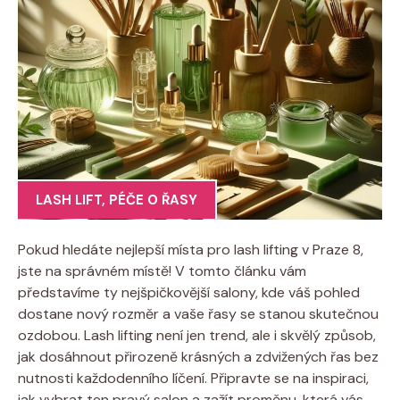
LASH LIFT
,
PÉČE O ŘASY
Pokud hledáte nejlepší místa pro lash lifting v Praze 8,
jste na správném místě! V tomto článku vám
⁢představíme ty nejšpičkovější salony, kde váš‍ pohled
dostane nový rozměr ⁣a vaše řasy se stanou skutečnou
ozdobou. Lash lifting není jen trend, ale i​ skvělý způsob,
jak dosáhnout ‍přirozeně krásných a zdvižených řas bez
nutnosti každodenního líčení. Připravte se na⁣ inspiraci,
jak⁤ vybrat ten pravý‌ salon a zažít proměnu, která vás