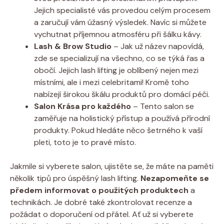
Jejich specialisté​ vás provedou celým procesem
a zaručují vám úžasný výsledek. Navíc si můžete
vychutnat příjemnou atmosféru při šálku kávy.
Lash & Brow Studio
– Jak už název napovídá,
zde se specializují na všechno, co se týká řas a
obočí. Jejich lash lifting je oblíbený⁤ nejen mezi
‍místními, ale i mezi celebritami! Kromě toho
nabízejí širokou škálu produktů pro domácí‍ péči.
Salon Krása pro každého
– Tento salon⁢ se
zaměřuje na holistický přístup⁤ a používá přírodní
produkty. Pokud hledáte něco šetrného k vaší
pleti,‌ toto ⁤je ⁢to pravé místo.
Jakmile‌ si vyberete salon, ujistěte se, že máte na paměti
několik tipů pro ⁣úspěšný ⁣lash ⁢lifting.
Nezapomeňte se
předem⁢ informovat o použitých produktech
a
technikách. Je dobré také zkontrolovat recenze ‌a
požádat o doporučení ⁢od přátel. Ať už si vyberete