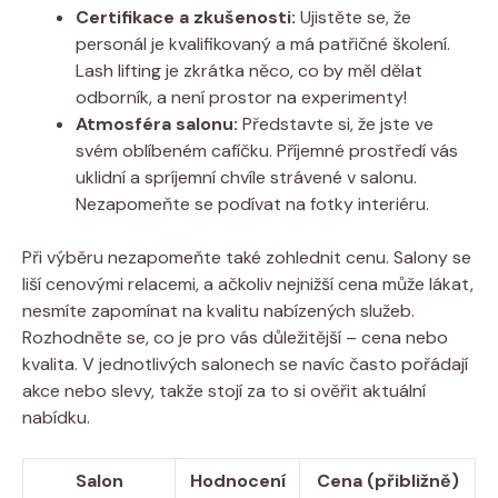
Certifikace ‌a zkušenosti:
Ujistěte se, že
personál je kvalifikovaný a má patřičné školení.
Lash lifting ‌je zkrátka něco, co by měl dělat
odborník, a⁢ není prostor na experimenty!
Atmosféra salonu:
Představte si, že jste ve
svém oblíbeném cafíčku. Příjemné prostředí vás
uklidní a spríjemní chvíle strávené v salonu.
Nezapomeňte ‌se podívat na fotky⁣ interiéru.
Při ⁢výběru nezapomeňte také zohlednit cenu. Salony se
liší cenovými relacemi, a ačkoliv nejnižší cena může lákat,
nesmíte zapomínat na kvalitu nabízených služeb.
Rozhodněte se, co je pro vás důležitější – cena nebo
kvalita. V jednotlivých salonech se navíc často pořádají
akce⁤ nebo⁣ slevy, takže stojí za to‍ si ověřit aktuální
nabídku.
Salon
Hodnocení
Cena (přibližně)