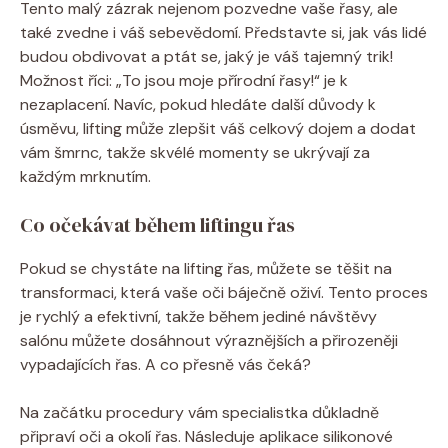
Tento‍ malý zázrak nejenom pozvedne vaše⁣ řasy, ale
také zvedne ⁢i váš sebevědomí. Představte si, jak vás lidé
budou obdivovat a ptát se, jaký je váš tajemný trik!
Možnost říci: „To jsou moje přírodní řasy!“ ‍je k
nezaplacení. Navíc, pokud hledáte další důvody k
úsměvu, lifting může zlepšit váš celkový dojem a​ dodat
⁣vám šmrnc, takže skvélé momenty se ukrývají za
každým mrknutím.
Co ‌očekávat během liftingu řas
Pokud se​ chystáte na lifting řas, můžete⁣ se těšit na
transformaci, která vaše oči báječně oživí. Tento proces
je rychlý⁢ a efektivní, takže během jediné návštěvy
salónu můžete dosáhnout výraznějších a přirozeněji
vypadajících řas. A co přesně vás čeká?
Na začátku procedury vám specialistka důkladně
připraví oči a okolí řas. Následuje ⁤aplikace silikonové