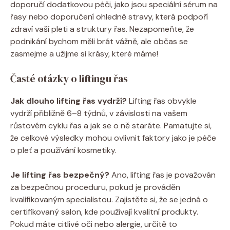
doporučí ‍dodatkovou péči, jako jsou speciální sérum na
řasy nebo doporučení ohledně stravy, která​ podpoří
zdraví vaší ⁣pleti a struktury řas. Nezapomeňte, že
podnikání bychom měli brát vážně, ale občas se
zasmejme a užijme ‍si krásy,‌ které máme!
Časté otázky o liftingu řas
Jak dlouho lifting řas vydrží?
Lifting řas obvykle
vydrží přibližně 6–8 týdnů, v​ závislosti na vašem
růstovém cyklu řas⁣ a jak se‍ o ně staráte. Pamatujte si,
že celkové výsledky mohou ovlivnit faktory jako je péče
o pleť a používání kosmetiky.
Je lifting řas bezpečný?
Ano, lifting řas je považován
za bezpečnou proceduru, pokud⁤ je ⁣prováděn
kvalifikovaným⁤ specialistou. Zajistěte si, že se‍ jedná o
certifikovaný salon, kde používají kvalitní produkty.
Pokud máte citlivé oči nebo‌ alergie, určitě to