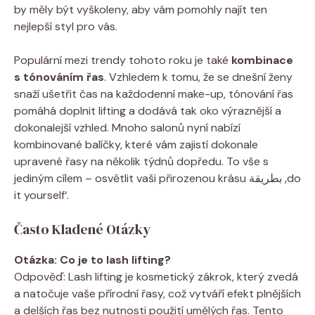
by měly být vyškoleny, aby vám pomohly⁢ najít ten
nejlepší styl ⁣pro vás.
Populární mezi trendy tohoto roku je také
kombinace
s tónováním řas
.‍ Vzhledem k tomu, že se dnešní ženy
snaží ušetřit čas na každodenní make-up, tónování řas
pomáhá ‌doplnit lifting a dodává tak oko výraznější a
dokonalejší vzhled. Mnoho⁣ salonů ⁤nyní nabízí⁢
kombinované ⁣balíčky, které vám zajistí dokonale
upravené řasy na několik týdnů​ dopředu. To vše s
jediným cílem – osvětlit vaši přirozenou krásu بطريقة ‚do
it yourself‘.
Často Kladené Otázky
Otázka: Co je to lash lifting?
Odpověď: Lash lifting je kosmetický zákrok, který zvedá
a natočuje vaše přírodní řasy, což vytváří efekt plnějších
a ‌delších řas⁣ bez ‌nutnosti použití umělých řas. Tento