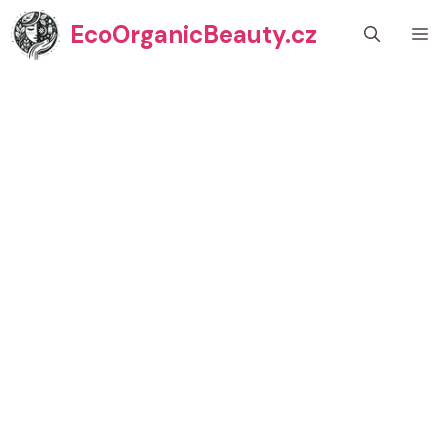
Přeskočit
EcoOrganicBeauty.cz
M
na
obsah