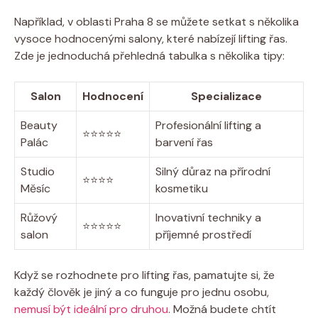
Například, ⁣v ‌oblasti Praha 8 se můžete setkat s několika
⁢vysoce hodnocenými ‌salony, které nabízejí⁣ lifting řas.
Zde je ⁢jednoduchá přehledná tabulka s několika tipy:
Salon
Hodnocení
Specializace
Beauty
Profesionální‌ lifting a
⭐⭐⭐⭐⭐
Palác
barvení řas
Studio
Silný důraz na přírodní
⭐⭐⭐⭐
Měsíc
kosmetiku
Růžový
Inovativní techniky a
⭐⭐⭐⭐⭐
salon
příjemné prostředí
Když se rozhodnete pro lifting řas, pamatujte si, že​
každý člověk je⁣ jiný a co funguje pro jednu​ osobu,
nemusí být ideální pro druhou
. Možná budete⁤ chtít