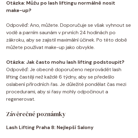
Otázka: Můžu po lash liftingu normálně⁣ nosit
make-up?
Odpověď: Ano, můžete.⁣ Doporučuje se však vyhnout se
‌vodě a parním saunám v prvních‌ 24 hodinách po
zákroku, aby ‌se ⁤zajistil maximální účinek. Po této ⁢době
můžete používat make-up jako obvykle.
Otázka: Jak ⁣často mohu lash‍ lifting podstoupit?
Odpověď: Je obecně doporučeno neprovádět lash
lifting častěji než každé 6 týdny, aby‌ se předešlo
‍oslabení⁢ přírodních řas. Je důležité ⁢pondělat čas mezi
⁣procedurami, aby ⁢si řasy mohly odpočinout a
regenerovat.
Závěrečné ​poznámky
Lash ‌Lifting Praha 8: Nejlepší Salony