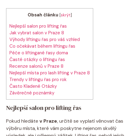
Obsah článku
[
skrýt
]
Nejlepší salon pro lifting⁢ řas
Jak vybrat salon v Praze 8
Výhody ⁢liftingu řas pro váš vzhled
Co ‌očekávat během liftingu řas
Péče o liftingané řasy doma
Časté otázky o liftingu řas
Recenze⁣ salonů v Praze 8
Nejlepší ‍místa pro lash lifting v Praze 8
Trendy v liftingu řas pro rok
Často Kladené Otázky
Závěrečné ​poznámky
Nejlepší salon pro lifting⁢ řas
Pokud hledáte
v Praze
, určitě se vyplatí věnovat‍ čas
výběru místa, které ‌vám poskytne nejenom skvělý⁢
výsledek, ale i‌ příjemný zážitek. Lifting⁢ řas, neboli jejich⁢