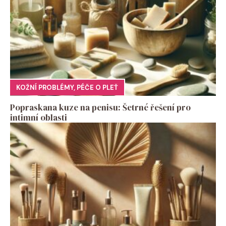
KOŽNÍ PROBLÉMY
,
PÉČE O PLEŤ
Popraskana kuze na penisu: Šetrné řešení pro
intimní oblasti