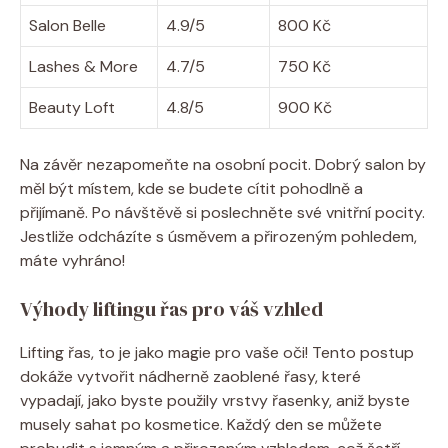
Salon Belle
4.9/5
800 Kč
Lashes & More
4.7/5
750 Kč
Beauty Loft
4.8/5
900 Kč
Na závěr nezapomeňte na⁢ osobní ‌pocit. Dobrý salon by
měl být místem, kde se budete cítit⁢ pohodlně a
přijímaně. Po návštěvě si ‌poslechněte své vnitřní pocity.
Jestliže odcházíte s úsměvem a přirozeným pohledem,
máte ⁢vyhráno!
Výhody ⁢liftingu řas pro váš vzhled
Lifting řas, to je jako‌ magie pro vaše oči! Tento postup
dokáže vytvořit nádherně zaoblené řasy, které
⁤vypadají,‌ jako byste použily vrstvy řasenky, aniž byste
musely sahat po ‌kosmetice. Každý den se můžete