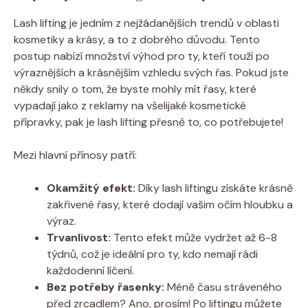
Lash lifting je jedním z nejžádanějších trendů‌ v oblasti
⁢kosmetiky‍ a krásy, a to z ⁣dobrého důvodu.⁣ Tento
postup nabízí množství‌ výhod pro ty, kteří touží po
⁤výraznějších a krásnějším⁤ vzhledu svých řas. Pokud jste
někdy snily ⁣o tom, ‍že‌ byste ⁣mohly mít‍ řasy, které
vypadají jako z‌ reklamy​ na všelijaké ‍kosmetické
přípravky, ⁣pak je lash⁤ lifting přesně to, co potřebujete!
Mezi hlavní přínosy ⁢patří:
Okamžitý efekt:
Díky lash ⁢liftingu získáte krásně
zakřivené‌ řasy, které dodají vašim ⁢očím hloubku a
výraz.
Trvanlivost:
Tento efekt ​může vydržet až ⁢6-8
týdnů, ⁣což je ideální pro ​ty,​ kdo nemají rádi
každodenní líčení.
Bez potřeby řasenky:
Méně⁢ času stráveného
před zrcadlem? ‌Ano, prosím! Po ​liftingu můžete‌