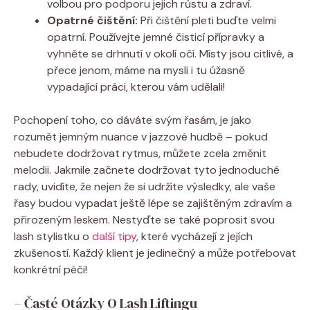
volbou​ pro podporu jejich růstu a zdraví.
Opatrné čištění:
Při čištění⁤ pleti⁤ buďte velmi
opatrní. Používejte jemné čisticí přípravky a
vyhněte se drhnutí v okolí očí. Místy⁢ jsou citlivé, a
přece jenom, máme na mysli ‌i tu úžasně
‍vypadající práci, kterou vám ⁢udělali!
Pochopení⁤ toho,‍ co dáváte ⁣svým ‌řasám, je ‍jako​
rozumět jemným nuance v jazzové hudbě‍ – pokud
nebudete ‍dodržovat rytmus, můžete‍ zcela změnit
‌melodii. Jakmile začnete dodržovat tyto jednoduché
rady, ⁤uvidíte, že nejen ⁢že si udržíte výsledky, ale vaše​
řasy budou vypadat ‌ještě lépe se zajištěným‍ zdravím⁣ a
přirozeným‌ leskem. ‌Nestyďte se také poprosit svou
lash stylistku o
další tipy
, ​které vycházejí z ‌jejích
zkušeností. ⁤Každý klient je​ jedinečný a může potřebovat​
konkrétní péči!
– Časté⁣ Otázky O Lash Liftingu