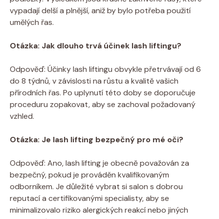
vypadají delší‍ a plnější,‍ aniž‍ by bylo potřeba‍ použití
umělých řas.
Otázka: Jak dlouho trvá ⁣účinek lash liftingu?
Odpověď: Účinky lash ⁣liftingu obvykle⁤ přetrvávají od 6
do ⁤8 týdnů, v závislosti na​ růstu a⁢ kvalitě‍ vašich ​
přírodních řas. Po uplynutí této doby se doporučuje
proceduru zopakovat,⁢ aby ⁣se zachoval požadovaný⁢
vzhled.
Otázka: Je lash lifting ⁢bezpečný pro mé oči?
Odpověď:‌ Ano,⁢ lash lifting ⁤je⁣ obecně považován za
bezpečný, pokud ⁤je ⁢prováděn kvalifikovaným
odborníkem. Je ‌důležité vybrat si salon ⁤s ‍dobrou⁤
reputací​ a certifikovanými specialisty, ​aby ‍se
minimalizovalo riziko alergických reakcí nebo jiných⁣