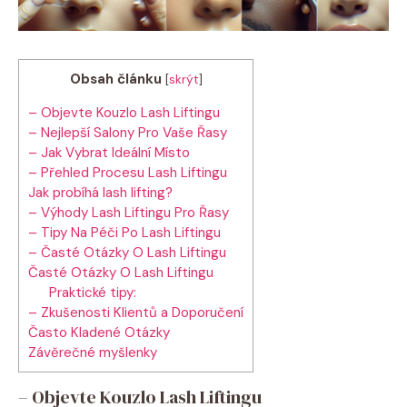
Obsah článku
[
skrýt
]
– Objevte Kouzlo ‍Lash​ Liftingu
– Nejlepší⁢ Salony Pro Vaše Řasy
– Jak ⁤Vybrat Ideální Místo
– Přehled Procesu Lash​ Liftingu
Jak probíhá⁣ lash ⁢lifting?
– Výhody⁢ Lash Liftingu Pro Řasy
– ⁣Tipy Na Péči ​Po Lash Liftingu
– Časté⁣ Otázky O Lash Liftingu
Časté Otázky O Lash ​Liftingu
Praktické tipy:
– ⁤Zkušenosti‍ Klientů ⁤a‍ Doporučení
Často Kladené Otázky
Závěrečné ⁤myšlenky
– Objevte Kouzlo ‍Lash​ Liftingu