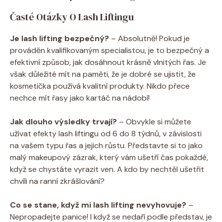
Časté Otázky O Lash ​Liftingu
Je lash ⁢lifting bezpečný?
⁢– Absolutně!⁢ Pokud je
prováděn ​kvalifikovaným specialistou, je to bezpečný a
⁢efektivní způsob, jak dosáhnout krásně vlnitých řas. Je
však‌ důležité mít na ‌paměti,⁤ že je dobré se ujistit, ⁢že‌
kosmetička používá kvalitní produkty. Nikdo​ přece
nechce mít‍ řasy⁤ jako ​kartáč ‌na nádobí!
Jak‌ dlouho ‌výsledky trvají?
–‍ Obvykle​ si můžete
užívat efekty lash liftingu od 6 do ⁣8 týdnů, ⁤v⁣ závislosti
na ⁢vašem⁢ typu řas a jejich růstu. ​Představte si to jako
malý makeupový ⁤zázrak, který‍ vám ušetří čas pokaždé,
když ‌se chystáte vyrazit ven.‌ A⁢ kdo ⁢by nechtěl ⁣ušetřit
chvíli na ⁤ranní zkrášlování?
Co se stane, když mi lash lifting nevyhovuje?
–
Nepropadejte panice! I ‌když se nedaří podle představ, je