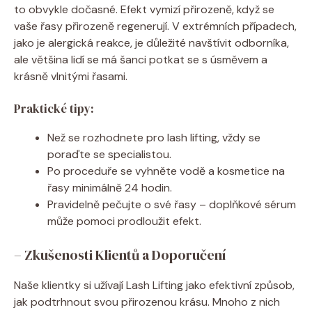
⁤to‌ obvykle⁢ dočasné.⁣ Efekt ‍vymizí‌ přirozeně,⁢ když se
vaše řasy přirozeně regenerují. V ⁤extrémních případech,
jako‍ je alergická reakce, je důležité navštívit ‍odborníka,
ale ‍většina lidí ⁣se ‌má šanci​ potkat⁢ se s úsměvem⁣ a
⁤krásně⁣ vlnitými ⁣řasami.
Praktické tipy:
Než se rozhodnete pro lash​ lifting, vždy se
poraďte se ​specialistou.
Po proceduře​ se ⁢vyhněte vodě‌ a kosmetice na
řasy minimálně 24 hodin.
Pravidelně pečujte o své ‍řasy – doplňkové sérum
může ⁣pomoci prodloužit efekt.
– ⁤Zkušenosti‍ Klientů ⁤a‍ Doporučení
Naše klientky si užívají Lash Lifting ⁤jako efektivní⁤ způsob,
jak podtrhnout svou‍ přirozenou krásu.⁢ Mnoho‌ z nich​