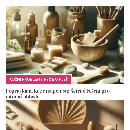
KOŽNÍ PROBLÉMY
,
PÉČE O PLEŤ
Popraskana kuze na penisu: Šetrné řešení pro
intimní oblasti