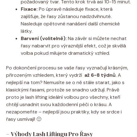
požadovaný tvar.​ Tento krok​ trvá ⁤asi 10-15​ minut.
Fixace:
Po úpravě následuje fixace, která
zajišťuje,​ že řasy zůstanou ​nadzdvihnuté.
Nasleduje opětovné‍ nanášení další​ chemické
látky.
Barvení (volitelně):
Na ‍závěr si můžete‍ nechat​
řasy nabarvit pro výraznější ‌efekt, což ⁤je skvělá
volba pokud milujete ​dramatický vzhled.
Po ​dokončení⁣ procesu se vaše řasy ‌vyznačují‍ krásným,
přirozeným ⁢vzhledem, který vydrží ​
až 6-8 týdnů
. A
nejlepší na⁢ tom? Nemusíte se ⁤o​ ně stále starat, jako s
klasickými ⁢řasami, protože ‌se ‌snadno​ udržují. Právě
proto​ je lash lifting ideální⁣ volbou pro‌ všechny, kteří
chtějí usnadnit svou‍ každodenní péči o krásu. A
nezapomeňte – ⁤nejlepší ⁢jsou⁤ praktiky, kdy se srdce i
řasy usmívají! 🙂
– Výhody⁢ Lash Liftingu Pro Řasy