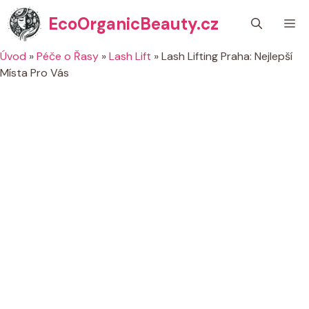
Přeskočit
EcoOrganicBeauty.cz
M
na
obsah
Úvod
»
Péče o Řasy
»
Lash Lift
»
Lash Lifting Praha: Nejlepší
Místa Pro Vás