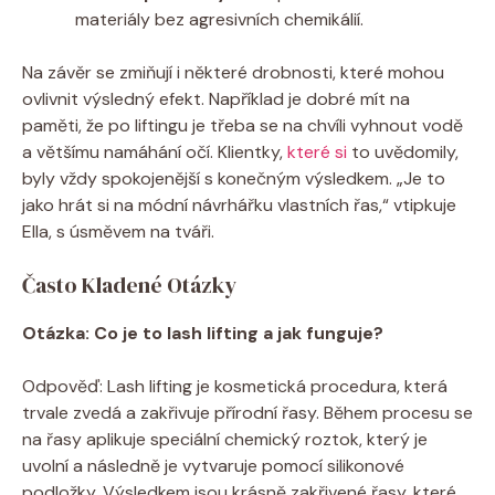
‍materiály bez agresivních​ chemikálií.
Na závěr se ⁤zmiňují i některé drobnosti, které​ mohou‌
ovlivnit výsledný efekt. Například je ‍dobré ⁤mít na
paměti, že‍ po liftingu je třeba se na chvíli vyhnout vodě
a většímu namáhání očí. Klientky, ‌
které si
‍ to uvědomily,
byly vždy⁣ spokojenější ‌s ⁤konečným výsledkem.⁣ „Je to
⁤jako ​hrát si na módní návrhářku vlastních řas,“ vtipkuje
Ella, s ⁤úsměvem na​ tváři.
Často Kladené Otázky
Otázka: Co je to lash lifting ‌a jak​ funguje?
Odpověď: Lash lifting je kosmetická procedura, která
trvale‍ zvedá‌ a zakřivuje přírodní řasy. Během ⁣procesu se
na řasy aplikuje speciální ‍chemický roztok, ⁤který je
uvolní a následně je vytvaruje pomocí silikonové
podložky. Výsledkem jsou krásně‍ zakřivené⁢ řasy, které