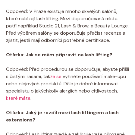
Odpověď:⁢ V Praze existuje mnoho‍ skvělých‍ salónů,
které⁣ nabízejí lash lifting.​ Mezi doporučovaná místa
⁤patří například Studio ⁣21, Lash & Brow, ⁢a Beauty Lounge.
Před výběrem salóny se doporučuje přečíst recenze a
‌zjistit,‍ jestli mají odborníci potřebné certifikace.
Otázka: Jak se ​mám připravit ⁣na lash lifting?
Odpověď: Před procedurou se⁢ doporučuje, ⁢abyste přišli
⁣s čistými⁤ řasami, ⁢tak
že se
vyhněte používání ‍make-upu⁤
nebo⁢ olejových produktů. Dále je dobré informovat
specialistu o⁢ jakýchkoliv ​alergiích‍ nebo citlivostech,
které máte
.
Otázka: ‍Jaký⁣ je rozdíl mezi lash liftingem ​a​ lash
extensions?
Odpověď: ⁢Lash lifting⁤ zvedá a zakřivuje‌ vaše přirozené