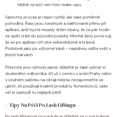
klidně vyrazit ven i bez‍ make-upu.
Samotný proces je⁢ nejen ‌rychlý, ale ‍také poměrně
pohodlný. Řasy jsou zvednuté a naliftované ⁣přímo při
‌aplikaci, aniž⁢ byste musely držet obavy, ⁢že za pár hodin
se opět vrátí do původní podoby. Mnohé ženy ‍potvrzují,
že se po aplikaci cítí více sebevědomě ⁣a​ krásně.
Podobně jako po výborné kávě – najednou vidíte svět ⁢v
jiných⁢ barvách.
Přestože jsou ⁣výhody ⁤jasné,⁤ důležité je také vybrat si
zkušeného odborníka.⁤ Ať už v centru v srdci Prahy nebo⁣
v útulném salónku na⁤ okraji města, ​nezapomeňte se
ujistit, že ⁢používají kvalitní ⁣produkty. Koneckonců, vaše
oči si zaslouží tu ⁢nejlepší péči!
– ⁣Tipy Na Péči ​Po Lash Liftingu
Po lash‌ liftingové ​proceduře ⁢je důležité se ‍o ⁢své krásné