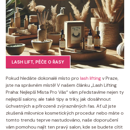
LASH LIFT
,
PÉČE O ŘASY
Pokud hledáte ⁤dokonalé místo pro ‍
lash lifting
v Praze,
jste na ⁢správném místě! V našem článku „Lash Lifting
Praha: ‍Nejlepší Místa ⁢Pro ​Vás“ ‍vám představíme nejen ​ty
nejlepší salony,‍ ale také tipy a triky,⁣ jak⁤ dosáhnout
úchvatných ⁢a přirozeně zvýrazněných‍ řas. Ať už⁣ jste
zkušená milovnice kosmetických procedur ⁢nebo máte ‌o‌
tomto trendu ⁢teprve ⁢nastudováno, naše‍ doporučení
vám pomohou⁢ najít ten ​pravý‌ salon, ‍kde ​se budete cítit