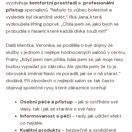
vyzdvihuje
komfortní prostředí
a ​
profesionální
přístup
specialistů. ⁣“Nebylo to vůbec‌ bolestivé a
výsledek ⁣byl ⁤okamžitě vidět,“ říká Jana, která
vyzkoušela lifting poprvé. „Cítila jsem⁤ se, jako⁢ bych se
probudila‍ s řasami, které‍ každá‍ dívka touží mít!“
Další klientka, Veronika, se podělila o své‌ dojmy ze
služby ‌v ⁣jednom z nejlépe hodnocených⁤ salónů v centru
Prahy. „Když ‌jsem tam přišla, bála jsem ‌se, jak moje ‌řasy​
budou vypadat po zákroku. ⁢Ale ​zjistila jsem,​ že to​ je
obrovská změna! Navíc mi poradili, jak⁣ se ⁢o⁢ ně⁣ starat,“
‌dodává.⁢ Při závodech⁢ o nejlepší salon se tak ‌často
objevují společné rysy, které zákaznice oceňují:
Osobní péče a přístup
– jak ⁣si ‌ostříháte své
vlasy,​ tak i⁤ jak​ se staráte‍ o ​své řasy.
Informovanost⁤ o péči
– rady, jak ⁤udržet efekt
co nejdéle.
Kvalitní produkty
​–⁣ bezpečné‌ a osvědčené