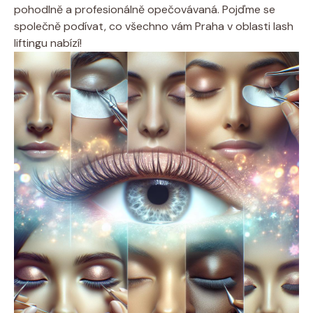
pohodlně ‌a ‌profesionálně opečovávaná.‍ Pojďme⁤ se
společně​ podívat, co ⁢všechno vám Praha v oblasti lash
liftingu ⁤nabízí!