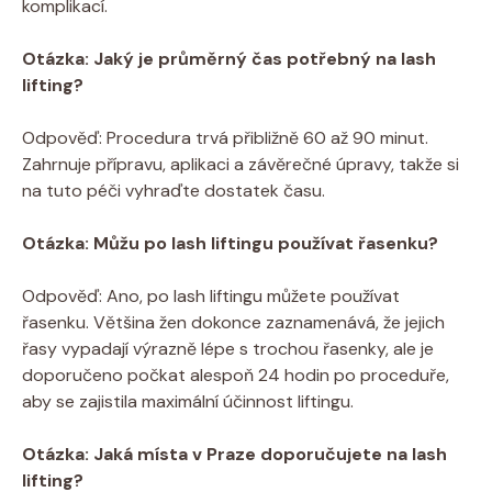
komplikací.
Otázka: Jaký je průměrný ⁣čas potřebný na lash
lifting?
Odpověď: Procedura ⁤trvá přibližně 60‍ až⁤ 90 minut.‌
Zahrnuje přípravu, aplikaci ‌a závěrečné ​úpravy,​ takže si
na tuto péči ​vyhraďte dostatek času.
Otázka: Můžu po ⁤lash​ liftingu používat řasenku?
Odpověď: Ano, po ⁢lash ⁢liftingu ⁤můžete používat
řasenku. Většina žen‌ dokonce zaznamenává, že jejich‌
řasy⁤ vypadají ⁤výrazně lépe s trochou ⁢řasenky, ale​ je
doporučeno počkat alespoň 24 hodin po ⁣proceduře,
⁢aby se zajistila maximální účinnost liftingu.
Otázka: Jaká místa v‍ Praze doporučujete ⁤na lash
lifting?