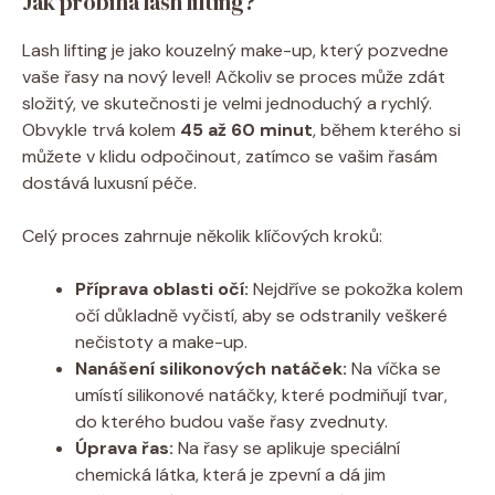
Jak probíhá⁣ lash ⁢lifting?
Lash lifting je jako kouzelný make-up, který ⁢pozvedne⁤
vaše řasy ‍na ‍nový⁣ level! Ačkoliv se proces může zdát
složitý, ve skutečnosti je velmi ⁤jednoduchý ‌a rychlý.
Obvykle trvá ‌kolem
45 až 60 minut
, během ⁢kterého si
můžete v klidu odpočinout, zatímco se vašim řasám
dostává luxusní ​péče.
Celý​ proces zahrnuje několik‍ klíčových kroků:
Příprava oblasti očí:
Nejdříve se ⁣pokožka kolem
očí důkladně vyčistí, aby se odstranily veškeré
nečistoty a make-up.
Nanášení silikonových​ natáček:
⁢Na víčka ​se
‍umístí silikonové natáčky, které podmiňují tvar,
do kterého budou vaše řasy ‍zvednuty.
Úprava řas:
Na ⁢řasy se aplikuje speciální
chemická látka, která je zpevní a⁣ dá jim