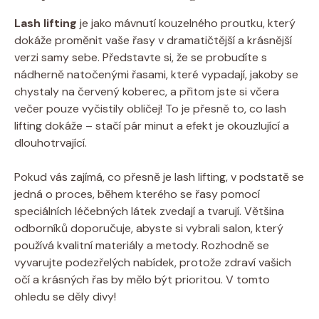
Lash lifting
je jako mávnutí kouzelného proutku, který
dokáže ‌proměnit vaše řasy v dramatičtější ‌a krásnější
verzi samy ⁤sebe. Představte ⁣si, že se probudíte s
nádherně natočenými řasami, které vypadají, jakoby se
⁢chystaly na červený koberec, a přitom ​jste​ si‌ včera
večer pouze vyčistily obličej! To je přesně⁢ to, co ‍lash
⁣lifting dokáže –⁤ stačí ​pár ⁤minut a efekt je okouzlující⁣ a
dlouhotrvající.
Pokud ⁣vás zajímá,⁣ co přesně⁤ je⁢ lash lifting, v podstatě ⁢se
jedná o proces, ‍během ‍kterého‌ se řasy pomocí
speciálních léčebných⁣ látek zvedají⁣ a tvarují. Většina‍
odborníků⁢ doporučuje,⁢ abyste⁤ si ⁢vybrali⁤ salon, který
⁤používá‍ kvalitní materiály​ a metody. Rozhodně se
vyvarujte podezřelých nabídek, protože zdraví‌ vašich
‍očí ⁢a krásných⁢ řas by mělo⁣ být prioritou. V tomto
ohledu se ‍děly⁢ divy!