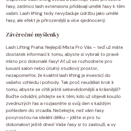
řasy,‌ zatímco lash extensions‍ přidávají umělé řasy k⁤ těm
vašim. Lash lifting tedy nevyžaduje údržbu jako umělé
‌řasy, ‍ale⁣ efekt je‌ přirozenější a více ‌sjednocený.⁢
Závěrečné ⁤myšlenky
Lash ‌Lifting Praha: ​Nejlepší Místa​ Pro Vás⁢ – teď ​už máte
dostatek​ informací k tomu, abyste si ⁢vybrali ⁣to pravé
místo ‍pro‍ dokonalé‌ řasy! Ať už se rozhodnete ‍pro
⁤luxusní salon nebo⁤ útulný studiový prostor,‌
nezapomeňte, že kvalitní lash lifting je investicí ‌do
vašeho vzhledu i⁢ pohody. Tak ⁢proč neudělat krok ⁣k⁢
tomu, ⁢abyste ⁣se ‍cítili ještě‌ sebevědomější a krásnější?
Buďte odvážní, přidejte se k‌ těm, kdo‍ už objevili kouzlo⁣
zvednutých‍ řas ⁤a‌ rozjasněte si svůj den s každým
pohledem do zrcadla. Nečekejte,‍ než vám řasy
povyrostou na ideální ⁢délku – jděte ⁢si pro tu
dokonalost ještě dnes! Vaše řasy si to ‌zaslouží, a⁢ vy