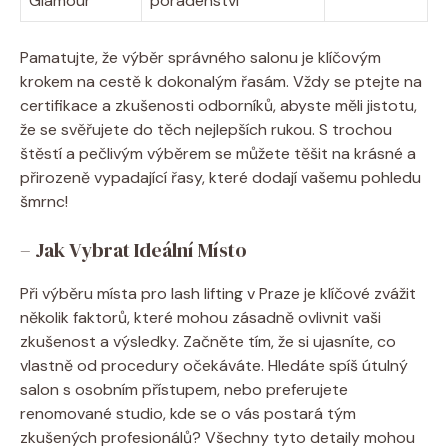
Glamour
poradenství
Pamatujte, že ⁢výběr správného salonu‍ je ⁣klíčovým‍
krokem na ‌cestě k ⁢dokonalým řasám. Vždy‍ se‌ ptejte na
certifikace‌ a zkušenosti odborníků, abyste měli⁢ jistotu,
že se svěřujete do těch nejlepších rukou. ‌S trochou
štěstí a pečlivým výběrem se⁣ můžete ⁢těšit ⁤na krásné a
přirozeně vypadající řasy, které dodají vašemu pohledu
⁤šmrnc!
– Jak ⁤Vybrat Ideální Místo
Při výběru místa pro lash ⁤lifting ​v Praze je klíčové⁢ zvážit
několik faktorů, které mohou ‌zásadně ovlivnit ‌vaši
‌zkušenost a výsledky. Začněte tím, že si ujasníte, ‍co
vlastně ⁢od ⁢procedury očekáváte. Hledáte ​spíš útulný
salon s⁣ osobním přístupem, nebo preferujete
renomované ​studio, kde se o vás⁢ postará‌ tým
⁤zkušených profesionálů? ​Všechny tyto detaily mohou‌