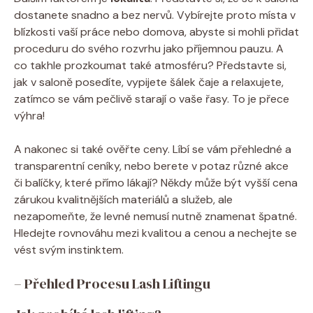
⁢dostanete snadno a bez nervů. Vybírejte proto místa ⁢v
blízkosti vaší⁢ práce nebo domova, abyste si mohli přidat
proceduru ⁢do svého rozvrhu jako příjemnou pauzu. A
co ⁢takhle​ prozkoumat také atmosféru? ‍Představte si,‌
jak v saloně ‌posedíte, vypijete šálek čaje a relaxujete,⁤
zatímco ‌se vám⁣ pečlivě starají o vaše‌ řasy.⁢ To je přece
výhra!
A nakonec si také ověřte⁤ ceny. Líbí se vám ⁣přehledné a
⁢transparentní ⁢ceníky, nebo berete v⁣ potaz ⁤různé akce
či balíčky, které přímo ​lákají? Někdy může být vyšší cena
zárukou kvalitnějších materiálů ⁣a ⁤služeb, ale
nezapomeňte,‌ že​ levné nemusí nutně znamenat špatné.
Hledejte rovnováhu mezi kvalitou ‌a cenou a nechejte ⁣se
vést svým‌ instinktem.
– Přehled Procesu Lash​ Liftingu