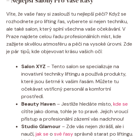
– Nejlepší⁢ Salony Pro Vaše Řasy
Víte, ‍že vaše‌ řasy⁤ si zaslouží‌ tu ​nejlepší péči? ⁣Když se
rozhodnete pro lifting řas, ⁤vyberete si⁤ nejen ​techniku,
ale také salon, ⁣který ⁤splní‍ všechna vaše očekávání. V
Praze⁤ najdete celou řadu profesionálních míst, kde
zažijete skvělou atmosféru⁢ a péči na vysoké úrovni. Zde
⁢je pár‍ tipů, kde objevovat krásu vašich očí:
Salon XYZ
– Tento ‍salon ‍se specializuje na
inovativní techniky⁢ liftingu a používá produkty,
‍které jsou ⁤šetrné k⁢ vašim řasám. Můžete tu
očekávat vstřícný personál a komfortní‌
prostředí.
Beauty ‍Haven
– Jestliže ⁤hledáte místo,
kde se
cítíte ​jako doma, tohle je to pravé.⁢ Jejich ⁢vroucí
⁢přístup a profesionální ⁣zázemí vás​ nadchnou!
Studio Glamour
– Zde⁤ vás nejen zkrášlí, ale​ i
naučí,
jak ‌se
o ⁣
své řasy
správně starat po liftingu.