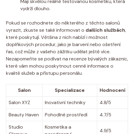
Mají skvělou reálně ⁤testovanou kosmetiku, která
‌vydrží dlouho.
Pokud se rozhodnete⁢ do některého z těchto‍ salonů
vyrazit, zkuste se také ⁤informovat ⁢o
dalších⁢ službách
,
které poskytují.‌ Většina z​ nich nabízí i možnost
doplňkových ⁣procedur, jako je barvení nebo ošetření
řas,‌ což​ může z vašeho⁣ zážitku udělat​ ještě ⁣více.
Nezapomeňte ⁤se⁢ podívat na recenze bývalých zákaznic,‌
které ‌vám mohou poskytnout cenné informace o
⁢kvalitě služeb a přístupu⁣ personálu.
Salon
Specializace
Hodnocení
Salon XYZ
Inovativní techniky
4.8/5
Beauty Haven
Pohodlné prostředí
4.7/5
Studio
Kosmetika a
4.9/5