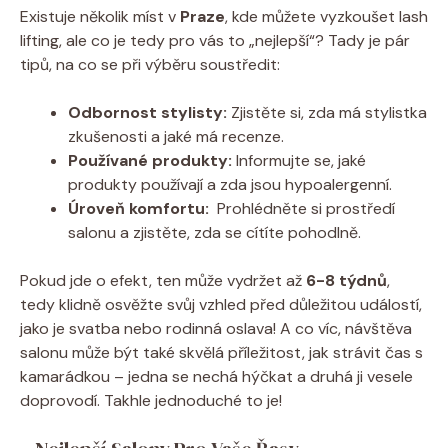
Existuje několik ⁤míst v
Praze
, ‍kde ⁤můžete vyzkoušet lash⁣
lifting,⁣ ale ‍co‍ je⁤ tedy‌ pro vás ​to „nejlepší“? Tady je pár‍
tipů, na co se při​ výběru soustředit:
Odbornost stylisty:
Zjistěte⁣ si, zda má stylistka
⁣zkušenosti a jaké má ⁢recenze.
Používané​ produkty:
Informujte se, ‌jaké
produkty ​používají ⁢a ⁤zda jsou⁢ hypoalergenní.
Úroveň komfortu:
⁢ Prohlédněte si ‌prostředí
salonu a ‍zjistěte,​ zda se cítíte pohodlně.
Pokud ‌jde o efekt,⁣ ten může​ vydržet až
6-8 ‌týdnů
,‍
tedy ⁤klidně osvěžte svůj⁤ vzhled‌ před důležitou událostí,‍
jako⁣ je svatba nebo rodinná oslava!‍ A co víc, ‌návštěva
salonu může být⁤ také skvělá příležitost, jak strávit čas s​
kamarádkou – jedna se ⁢nechá hýčkat a druhá ​ji vesele‌
doprovodí. ⁢Takhle jednoduché to je!