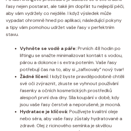
‌řasy nejen⁢ postarat, ale také ‌jim dopřát⁢ tu nejlepší péči,
⁣aby vám ​vydržely co nejdéle. I když​ výsledek může
vypadat ‍ohromně hned ⁤po aplikaci, následující pokyny
a tipy ⁤vám pomohou‍ udržet ⁢vaše⁢ řasy ⁤v perfektním
stavu.
Vyhněte⁤ se vodě a páře:
Prvních 48 hodin po
liftingu se ‍snažte minimalizovat kontakt s vodou,
párou a dokonce i⁤ s extra potením. Vaše ⁣řasy
potřebují čas ​na to, ‍aby​ si „zafixovaly“ nový tvar!
Žádné líčení:
I​ když byste‌ pravděpodobně chtěli
své‍ oči zvýraznit, zkuste se⁤ vyhnout používání
řasenky a ‌očních ​kosmetických⁣ prostředků
alespoň ​první dva‍ dny. ​Síla ​koupání v době, kdy
jsou vaše⁢ řasy čerstvé a neporušené, ⁢je mocná.
Hydratace⁤ je​ klíčová:
Používejte kvalitní⁤ oleje⁢
nebo séra, aby ‌vaše ⁤řasy zůstaly hydratované a​
zdravé. Olej z‍ ricinového semínka je skvělou