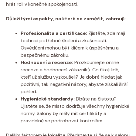
hrát roli v konečné spokojenosti.
Důležitými aspekty,​ na⁤ které se ⁣zaměřit, ⁢zahrnují:
Profesionalita a ⁢certifikace:
⁣Zjistěte, ‌zda mají
technici​ potřebné školení⁢ a zkušenosti.
Osvědčení mohou být klíčem k úspěšnému ‍a
bezpečnému zákroku.
Hodnocení a recenze:
Prozkoumejte⁣ online
recenze a ⁤hodnocení​ zákazníků. Co říkají lidé,
kteří⁤ už službu vyzkoušeli? Je⁤ dobré ‌hledat⁣ jak⁢
pozitivní, tak negativní názory, abyste⁤ získali ‌širší
pohled.
Hygienické standardy:
Dbáte na‌ čistotu?
Ujistěte se, ⁣že místo dodržuje všechny⁢ hygienické‍
normy. ⁣Salóny⁢ by ‌měly‍ mít certifikáty a
pravidelně ‌se podrobovat kontrolám.
Dalším faktorem je
lokalita
. Představte ⁣si,​ že se​ k salonu