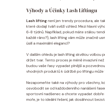
Výhody a Účinky Lash Liftingu
Lash lifting
není jen trendy procedura, ale t
které dodají tváři svěží vzhled. Mezi hlavní vý
6-8 týdnů. Například, pokud máte stálou tende
každé ráno?), lash lifting vám může značně us
úsilí a maximální elegancí?
V dalším ohledu je lash lifting skvělou volbou pr
držet tvar. Tento proces je méně invazivní než
budou vaše řasy vypadat plnější a pozvednou s
vhodných produktů k údržbě po liftingu může 
Nezapomeňte také na výhody pro všechny, kdo t
osvobodit se od každodenního nanášení řasenky
sportovní nadšenec a chcete vypadat dobře i 
moře, je to ideální řešení, jak dosáhnout bezs