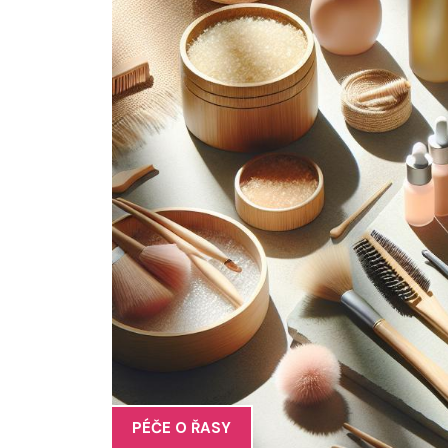
PÉČE O ŘASY