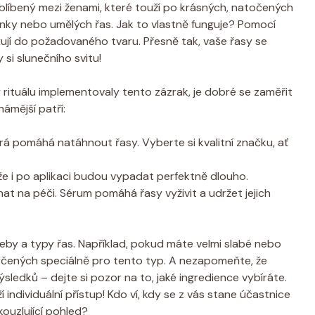
blíbený mezi ženami, které touží po krásných, natočených
nky nebo umělých řas. Jak to vlastně funguje? Pomocí
ixují do požadovaného tvaru. Přesně tak, vaše řasy se
 si slunečního svitu!
rituálu implementovaly tento zázrak, je dobré se zaměřit
námější patří:
erá pomáhá natáhnout řasy. Vyberte si kvalitní značku, ať
 že i po aplikaci budou vypadat perfektně dlouho.
 na péči. Sérum pomáhá řasy vyživit a udržet jejich
řeby a typy řas. Například, pokud máte velmi slabé nebo
rčených speciálně pro tento typ. A nezapomeňte, že
ýsledků – dejte si pozor na to, jaké ingredience vybíráte.
ží individuální přístup! Kdo ví, kdy se z vás stane účastnice
ouzlující pohled?