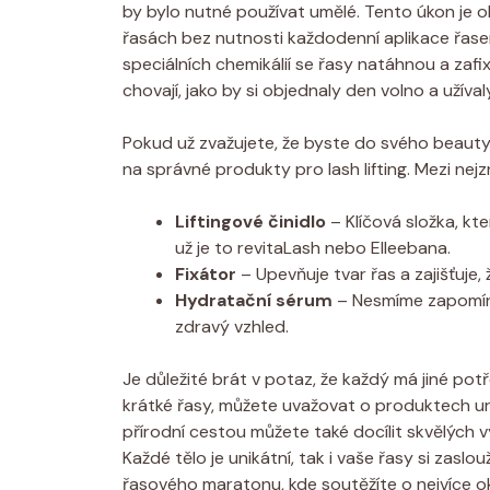
by bylo nutné používat umělé. Tento úkon je o
řasách bez nutnosti každodenní aplikace řase
speciálních chemikálií se řasy natáhnou a zaf
chovají, jako by si objednaly den volno a užívaly
Pokud už zvažujete, že byste do svého beauty 
na správné produkty pro lash lifting. Mezi nejz
Liftingové činidlo
– Klíčová složka, kt
už je to revitaLash nebo Elleebana.
Fixátor
– Upevňuje tvar řas a zajišťuje,
Hydratační sérum
– Nesmíme zapomínat
zdravý vzhled.
Je důležité brát v potaz, že každý má jiné pot
krátké řasy, můžete uvažovat o produktech u
přírodní cestou můžete také docílit skvělých v
Každé tělo je unikátní, tak i vaše řasy si zaslou
řasového maratonu, kde soutěžíte o nejvíce ok