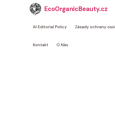
Přeskočit
EcoOrganicBeauty.cz
na
obsah
AI Editorial Policy
Zásady ochrany oso
Kontakt
O Nás