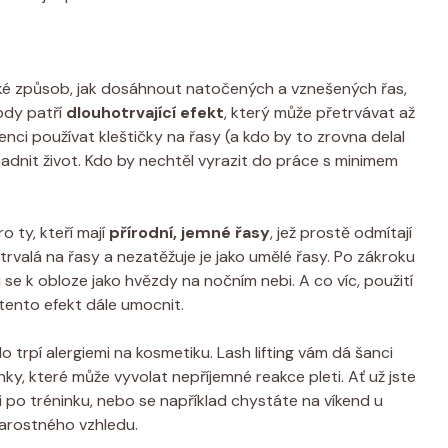
aké způsob, jak dosáhnout natočených a vznešených řas,
hody patří
dlouhotrvající efekt
, který může přetrvávat až
nci používat kleštičky na řasy (a kdo by to zrovna delal
nadnit život. Kdo by nechtěl vyrazit do práce s minimem
o ty, kteří mají
přírodní, jemné řasy
, jež prostě odmítají
 trvalá na řasy a nezatěžuje je jako umělé řasy. Po zákroku
e k obloze jako hvězdy na nočním nebi. A co víc, použití
tento efekt dále umocnit.
rpí alergiemi na kosmetiku. Lash lifting vám dá šanci
, které může vyvolat nepříjemné reakce pleti. Ať už jste
po tréninku, nebo se například chystáte na víkend u
tarostného vzhledu.