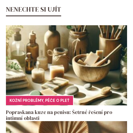
NENECHTE SI UJÍT
KOŽNÍ PROBLÉMY
,
PÉČE O PLEŤ
Popraskana kuze na penisu: Šetrné řešení pro
intimní oblasti