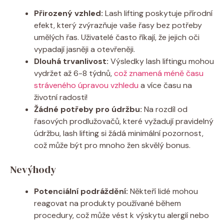
Přirozený vzhled:
Lash lifting poskytuje přírodní
efekt, který zvýrazňuje vaše řasy bez potřeby
umělých řas. Uživatelé často říkají, že jejich oči
vypadají jasněji a otevřeněji.
Dlouhá trvanlivost:
Výsledky lash liftingu mohou
vydržet až 6-8 týdnů,
což znamená méně času
stráveného úpravou vzhledu
a více času na
životní radosti!
Žádné potřeby pro údržbu:
Na rozdíl od
řasových prodlužovačů, které vyžadují pravidelný
údržbu, lash lifting si žádá minimální pozornost,
což může být pro mnoho žen skvělý bonus.
Nevýhody
Potenciální podráždění:
Někteří lidé mohou
reagovat na produkty používané během
procedury, což může vést k výskytu alergií nebo