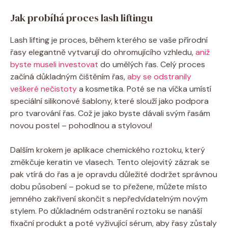
Jak probíhá proces lash liftingu
Lash lifting je proces, během kterého se vaše přírodní
řasy elegantně vytvarují do ohromujícího vzhledu,
aniž
byste museli investovat
do umělých řas. Celý proces
začíná důkladným čištěním řas,
aby se odstranily
veškeré nečistoty
a kosmetika. Poté se na víčka umístí
speciální silikonové šablony, které slouží jako podpora
pro tvarování řas. Což je jako byste dávali svým řasám
novou postel – pohodlnou a stylovou!
Dalším krokem je aplikace chemického roztoku, který
změkčuje keratin ve vlasech. Tento olejovitý zázrak se
pak vtírá do řas a je opravdu důležité dodržet správnou
dobu působení – pokud se to přežene, můžete místo
jemného zakřivení skončit s nepředvídatelným novým
stylem. Po důkladném odstranění roztoku se nanáší
fixační produkt a poté vyživující sérum, aby řasy zůstaly