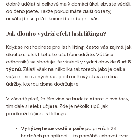
dobré udělat si celkově malý domácí úkol, abyste věděli,
do čeho jdete. Takže pokud máte další dotazy,
neváhejte se ptát, komunita je tu pro vás!
Jak dlouho vydrží efekt lash liftingu?
Když se rozhodnete pro lash lifting, často vás zajímá, jak
dlouho si efekt tohoto ošetření udržíte. Většina
odborníků se shoduje, že výsledky vydrží obvykle
6 až 8
týdnů
. Záleží však na několika faktorech, jako je délka
vašich přirozených řas, jejich celkový stav a rutina
údržby, kterou doma dodržujete.
V zásadě platí, že čím více se budete starat o své řasy,
tím déle si efekt užijete. Zde je několik tipů, jak
prodloužit účinnost liftingu:
Vyhýbejte se vodě a páře
po prvních 24
hodinách po aplikaci – to pomáhá uchovat tvar