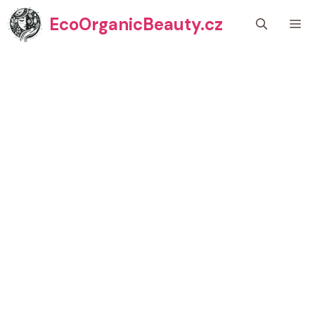
Přeskočit
EcoOrganicBeauty.cz
M
na
obsah