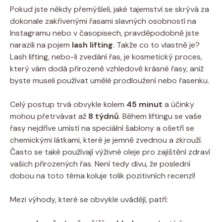
Pokud jste někdy přemýšleli, jaké tajemství se skrývá za
dokonale zakřivenými řasami slavných osobností na
Instagramu nebo v časopisech, pravděpodobně jste
narazili na pojem
lash lifting
. Takže co to vlastně je?
Lash lifting, nebo-li zvedání řas, je kosmetický proces,
který vám dodá přirozeně vzhledově krásné řasy, aniž
byste museli používat umělé prodloužení nebo řasenku.
Celý postup trvá obvykle kolem
45 minut
a účinky
mohou přetrvávat až
8 týdnů
. Během liftingu se vaše
řasy nejdříve umístí na speciální šablony a ošetří se
chemickými látkami, které je jemně zvednou a zkrouží.
Často se také používají výživné oleje pro zajištění zdraví
vašich přirozených řas. Není tedy divu, že poslední
dobou na toto téma koluje tolik pozitivních recenzí!
Mezi výhody, které se obvykle uvádějí, patří: