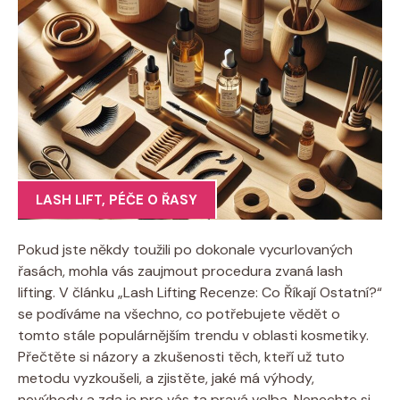
LASH LIFT
,
PÉČE O ŘASY
Pokud jste někdy toužili po dokonale vycurlovaných
řasách, mohla vás zaujmout procedura zvaná lash
lifting. V článku „Lash Lifting Recenze: Co Říkají Ostatní?“
se podíváme na všechno, co potřebujete vědět o
tomto stále populárnějším trendu v oblasti kosmetiky.
Přečtěte si názory a zkušenosti těch, kteří už tuto
metodu vyzkoušeli, a zjistěte, jaké má výhody,
nevýhody a zda je pro vás ta pravá volba. Nenechte si