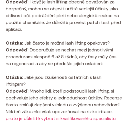
Odpověď:
I když je lash lifting obecně považován za
bezpečný, mohou se objevit určité vedlejší účinky jako
citlivost očí, podráždění pleti nebo alergická reakce na
použité chemikálie. Je důležité provést patch test před
aplikací.
Otázka:
Jak často je možné lash lifting opakovat?
Odpověď:
Doporučuje se nechat mezi jednotlivými
procedurami alespoň 6 až 8 týdnů, aby řasy měly čas
na regeneraci a aby se předešlo jejich oslabení.
Otázka:
Jaké jsou zkušenosti ostatních s lash
liftingem?
Odpověď:
Mnoho lidí, kteří podstoupili lash lifting, si
pochvaluje jeho efekty a jednoduchost údržby. Recenze
často zmiňují zlepšení vzhledu a zvýšenou sebevědomí.
Někteří zákazníci však upozorňovali na riziko iritace,
proto je důležité vybrat si kvalifikovaného specialistu
.