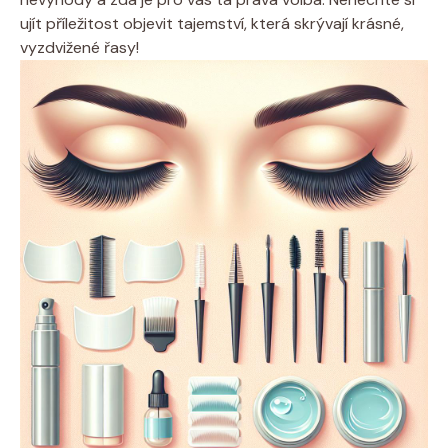
ujít příležitost objevit tajemství, která skrývají krásné,
vyzdvižené řasy!