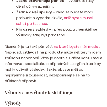
Jasně otevřenější pohled
– zvednuté řasy
dělají oči výraznějšími.
Žádné další úpravy
– ráno se budete moci
probudit a vypadat skvěle,
aniž byste museli
sahat po řasence
.
Přirozený vzhled
– i přes použití chemikálií se
výsledky zdají být přirozené.
Nicméně, je tu také pár věcí,
na které byste měli myslet
.
Například,
citlivost na produkty
může některým lidem
způsobit nepohodlí. Vždy je dobré si udělat konzultaci a
informovat specialistku o případných alergiích, které by
mohly ovlivnit výsledek. Takže, abyste měli co
nejpříjemnější zkušenost, nezapomínejte se na to
důkladně připravit.
Výhody a nevýhody lash liftingu
Výhody