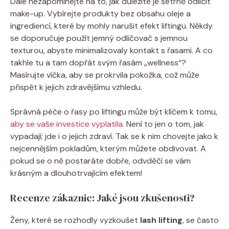
Dále nezapomínejte na to, jak důležité je šetrně odlíčit
make-up. Vybírejte produkty bez obsahu oleje a
ingrediencí, které by mohly narušit efekt liftingu. Někdy
se doporučuje použít jemný odličovač s jemnou
texturou, abyste minimalizovaly kontakt s řasami. A co
takhle tu a tam dopřát svým řasám „wellness“?
Masírujte víčka, aby se prokrvila pokožka, což může
přispět k jejich zdravějšímu vzhledu.
Správná péče o řasy po liftingu může být klíčem k tomu,
aby se vaše investice vyplatila
. Není to jen o tom, jak
vypadají; jde i o jejich zdraví. Tak se k nim chovejte jako k
nejcennějším pokladům, kterým můžete obdivovat. A
pokud se o ně postaráte dobře, odvděčí se vám
krásným a dlouhotrvajícím efektem!
Recenze zákaznic: Jaké jsou zkušenosti?
Ženy, které se rozhodly vyzkoušet
lash lifting
, se často