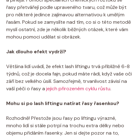
řasy přetvářejí podle upraveného tvaru, což může být
pro některé jedince zajímavou alternativou k umělým
řasám. Pokud se zamyslíte nad tím, co si o této metodě
myslí ostatní, zde je několik běžných otázek, které vám
mohou pomoci udělat si obrázek.
Jak dlouho efekt vydrží?
Většina lidí uvádí, že efekt lash liftingu trvá přibližně 6-8
týdnů, což je docela fajn, pokud máte rádi, když vaše oči
září bez velkého úsilí. Samozřejmě, trvanlivost závisí na
vaší péči o řasy a
jejich přirozeném cyklu růstu
.
Mohu si po lash liftingu natírat řasy řasenkou?
Rozhodně! Přestože jsou řasy po liftingu výrazné,
mnoho lidí si stále potrpí na trochu extra délky nebo
objemu přidáním řasenky. Jen si dejte pozor na to,