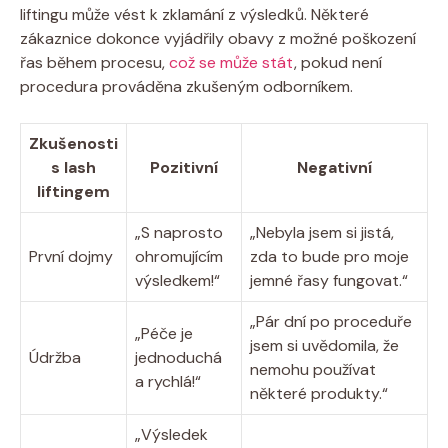
liftingu může vést k zklamání z výsledků. Některé
zákaznice dokonce vyjádřily obavy z možné poškození
řas během procesu,
což se může stát
, pokud není
procedura prováděna zkušeným odborníkem.
Zkušenosti
s lash
Pozitivní
Negativní
liftingem
„S naprosto
„Nebyla jsem si jistá,
První dojmy
ohromujícím
zda to bude pro moje
výsledkem!“
jemné řasy fungovat.“
„Pár dní po proceduře
„Péče je
jsem si uvědomila, že
Údržba
jednoduchá
nemohu používat
a rychlá!“
některé produkty.“
„Výsledek