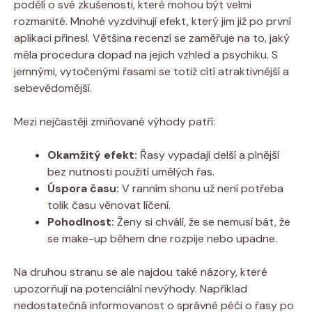
podělí o své zkušenosti, které mohou být velmi
rozmanité. Mnohé vyzdvihují efekt, který jim již po první
aplikaci přinesl. Většina recenzí se zaměřuje na to, jaký
měla procedura dopad na jejich vzhled a psychiku. S
jemnými, vytočenými řasami se totiž cítí atraktivnější a
sebevědomější.
Mezi nejčastěji zmiňované výhody patří:
Okamžitý efekt:
Řasy vypadají delší a plnější
bez nutnosti použití umělých řas.
Úspora času:
V ranním shonu už není potřeba
tolik času věnovat líčení.
Pohodlnost:
Ženy si chválí, že se nemusí bát, že
se make-up během dne rozpije nebo upadne.
Na druhou stranu se ale najdou také názory, které
upozorňují na potenciální nevýhody. Například
nedostatečná informovanost o správné péči o řasy po