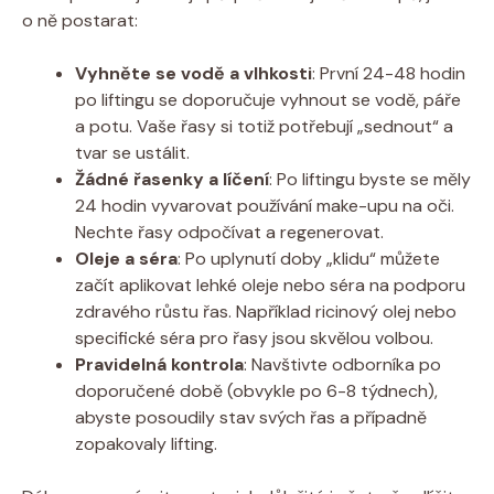
o ně postarat:
Vyhněte se vodě a vlhkosti
: První 24-48 hodin
po liftingu se doporučuje vyhnout se vodě, páře
a potu. Vaše řasy si totiž potřebují „sednout“ a
tvar se ustálit.
Žádné řasenky a líčení
: Po liftingu byste se měly
24 hodin vyvarovat používání make-upu na oči.
Nechte řasy odpočívat a regenerovat.
Oleje a séra
: Po uplynutí doby „klidu“ můžete
začít aplikovat lehké oleje nebo séra na podporu
zdravého růstu řas. Například ricinový olej nebo
specifické séra pro řasy jsou skvělou volbou.
Pravidelná kontrola
: Navštivte odborníka po
doporučené době (obvykle po 6-8 týdnech),
abyste posoudily stav svých řas a případně
zopakovaly lifting.