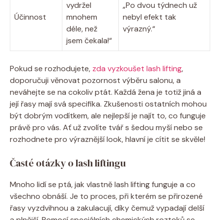
vydržel
„Po dvou týdnech už
Účinnost
mnohem
nebyl efekt tak
déle, než
výrazný.“
jsem čekala!“
Pokud se rozhodujete,
zda vyzkoušet lash lifting
,
doporučuji věnovat pozornost výběru salonu, a
neváhejte se na cokoliv ptát. Každá žena je totiž jiná a
její řasy mají svá specifika. Zkušenosti ostatních mohou
být dobrým vodítkem, ale nejlepší je najít to, co funguje
právě pro vás. Ať už zvolíte tvář s šedou myší nebo se
rozhodnete pro výraznější look, hlavní je cítit se skvěle!
Časté otázky o lash liftingu
Mnoho lidí se ptá, jak vlastně lash lifting funguje a co
všechno obnáší. Je to proces, při kterém se přirozené
řasy vyzdvihnou a zakulacují, díky čemuž vypadají delší
a plnější. Pomocí speciálních chemických roztoků se