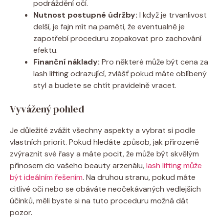
podráždění očí.
Nutnost postupné údržby:
I když je trvanlivost
delší, je fajn mít na paměti, že eventualně je
zapotřebí proceduru zopakovat pro zachování
efektu.
Finanční náklady:
Pro některé může být cena za
lash lifting odrazující, zvlášť pokud máte oblíbený
styl a budete se chtít pravidelně vracet.
Vyvážený pohled
Je důležité zvážit všechny aspekty a vybrat si podle
vlastních priorit. Pokud hledáte způsob, jak přirozeně
zvýraznit své řasy a máte pocit, že může být skvělým
přínosem do vašeho beauty arzenálu,
lash lifting může
být ideálním řešením
. Na druhou stranu, pokud máte
citlivé oči nebo se obáváte neočekávaných vedlejších
účinků, měli byste si na tuto proceduru možná dát
pozor.