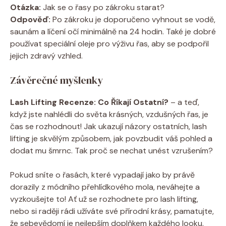
Otázka:
Jak se o řasy po zákroku starat?
Odpověď:
Po zákroku je doporučeno vyhnout se vodě,
saunám a líčení očí minimálně na 24 hodin. Také je dobré
používat speciální oleje pro výživu řas, aby se podpořil
jejich zdravý vzhled.
Závěrečné myšlenky
Lash Lifting Recenze: Co Říkají Ostatní?
– a teď,
když jste nahlédli do světa krásných, vzdušných řas, je
čas se rozhodnout! Jak ukazují názory ostatních, lash
lifting je skvělým způsobem, jak povzbudit váš pohled a
dodat mu šmrnc. Tak proč se nechat unést vzrušením?
Pokud sníte o řasách, které vypadají jako by právě
dorazily z módního přehlídkového mola, neváhejte a
vyzkoušejte to! Ať už se rozhodnete pro lash lifting,
nebo si raději rádi užíváte své přírodní krásy, pamatujte,
že sebevědomí je nejlepším doplňkem každého looku.