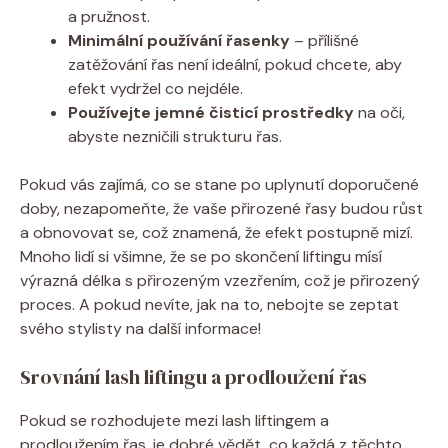
a pružnost.
Minimální používání řasenky
– přílišné
zatěžování řas není ideální, pokud chcete, aby
efekt vydržel co nejdéle.
Používejte jemné čisticí prostředky
na oči,
abyste nezničili strukturu řas.
Pokud vás zajímá, co se stane po uplynutí doporučené
doby, nezapomeňte, že vaše přirozené řasy budou růst
a obnovovat se, což znamená, že efekt postupně mizí.
Mnoho lidí si všimne, že se po skončení liftingu mísí
výrazná délka s přirozeným vzezřením, což je přirozený
proces. A pokud nevíte, jak na to, nebojte se zeptat
svého stylisty na další informace!
Srovnání lash liftingu a prodloužení řas
Pokud se rozhodujete mezi lash liftingem a
prodloužením řas, je dobré vědět, co každá z těchto