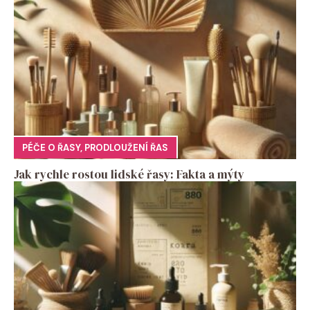
PÉČE O ŘASY
,
PRODLOUŽENÍ ŘAS
Jak rychle rostou lidské řasy: Fakta a mýty