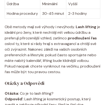
Údržba
Minimální
Vyšší
Hodina procedury
30-45 minut
2-3 hodiny
Obě metody mají své výhody i nevýhody.
Lash lifting
je
ideální pro ženy, které nechtějí mít velkou údržbu a
preferují přirozenější vzhled, zatímco
prodloužení řas
osloví ty, které si rády hrají s extravagancí a chtějí své
oči zvýraznit. Nakonec záleží na vašich osobních
preferencích a lifestyle; pokud často sportujete nebo
máte nabitý kalendář, lifting bude klidnější volbou.
Pokud naopak chcete vyniknout na večírku, prodloužení
řas může být tou pravou cestou.
Otázky a Odpovědi
Otázka:
Co je to lash lifting?
Odpověď:
Lash lifting je kosmetický postup, který
zvedá a zakřivuje přírodní řasy, čímž je činí více