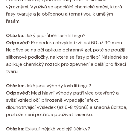
výraznými. Využívá se speciální chemické směsi, která
řasy tvaruje a je oblíbenou alternativou k umělým
řasám.
Otázka:
Jaký je průběh lash liftingu?
Odpověď:
Procedura obvykle trvá asi 60 až 90 minut.
Nejdříve se na oči aplikuje ochranný gel, poté se použijí
silikonové podložky, na které se řasy přilepí. Následně se
aplikuje chemický roztok pro zpevnění a další pro fixaci
tvaru.
Otázka:
Jaké jsou výhody lash liftingu?
Odpověď:
Mezi hlavní výhody patří více otevřený a
svěží vzhled očí, přirozeně vypadající efekt,
dlouhotrvající výsledek (až 6-8 týdnů) a snadná údržba,
protože není potřeba používat řasenku.
Otázka:
Existují nějaké vedlejší účinky?