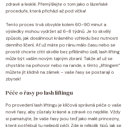
zdravé a lesklé. Přemýšlejte o tom jako o lázeňské
proceduře, která přichází až pod víčka!
Tento proces trvá obvykle kolem 60–90 minut a
výsledky mohou vydržet až 6–8 týdnů. Je to skvělý
způsob, jak dosáhnout krásného vzhledu bez nutnosti
denního líčení. Ať už máte po ránu málo času nebo se
prostě chcete cítit skvěle bez přílišného úsilí, lash lifting
může být vaším novým tajným zbraní. Takže ať už se
chystáte na pohovor nebo na rande, s tímto „liftingem“
můžete jít klidně na zámek – vaše řasy se postarají o
zbytek!
Péče o řasy po lash liftingu
Po provedení lash liftingu je klíčová správná péče o vaše
nové řasy, aby zůstaly krásné a zdravé co nejdéle. Vždy
si pamatujte, že vaše řasy jsou teď jako malé princezny,
které potřebují tu nejlepší péči. Zde je několik tipů, jak se