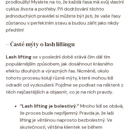
prodloužily! Myslete na to, že každá řasa má svůj vlastní
cyklus života a potřeby. Při dodržování těchto
jednoduchých pravidel si můžete být jisti, že vaše řasy
zůstanou v perfektním stavu a budou zářit jako nikdy
předtím!
– Časté mýty o lash liftingu
Lash lifting
se v poslední době stává čím dál tím
populárnějším způsobem, jak dosáhnout krásného
efektu dlouhých a výrazných řas. Nicméně, okolo
tohoto procesu kolují různé mýty, které mohou lidi
odradit od vyzkoušení. Pojďme se podívat na některé z
těch nejčastějších a objasnit, co je na nich pravdy.
“Lash lifting je bolestivý.”
Mnoho lidí se obává,
že proces bude nepříjemný. Pravda je, že laši
lifting je většinou naprosto bezbolestný. Ve
skutečnosti, většina klientek se během