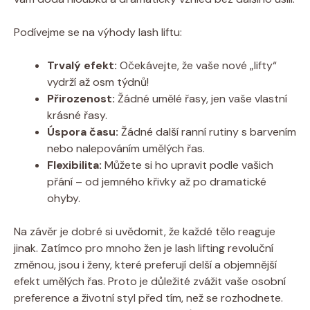
Podívejme se na výhody lash liftu:
Trvalý efekt:
Očekávejte, že vaše nové „lifty“
vydrží až osm týdnů!
Přirozenost:
Žádné umělé řasy, jen vaše vlastní
krásné řasy.
Úspora času:
Žádné další ranní rutiny s barvením
nebo nalepováním umělých řas.
Flexibilita:
Můžete si ho upravit podle vašich
přání – od jemného křivky až po dramatické
ohyby.
Na závěr je dobré si uvědomit, že každé tělo reaguje
jinak. Zatímco pro mnoho žen je lash lifting revoluční
změnou, jsou i ženy, které preferují delší a objemnější
efekt umělých řas. Proto je důležité zvážit vaše osobní
preference a životní styl před tím, než se rozhodnete.