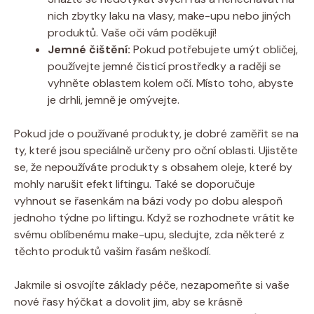
nich zbytky laku na vlasy, make-upu nebo jiných
produktů. Vaše oči vám poděkují!
Jemné čištění:
Pokud potřebujete umýt obličej,
používejte jemné čisticí prostředky a raději se
vyhněte oblastem kolem očí. Místo toho, abyste
je drhli, jemně je omývejte.
Pokud jde o používané produkty, je dobré zaměřit se na
ty, které jsou speciálně určeny pro oční oblasti. Ujistěte
se, že nepoužíváte produkty s obsahem oleje, které by
mohly narušit efekt liftingu. Také se doporučuje
vyhnout se řasenkám na bázi vody po dobu alespoň
jednoho týdne po liftingu. Když se rozhodnete vrátit ke
svému oblíbenému make-upu, sledujte, zda některé z
těchto produktů vašim řasám neškodí.
Jakmile si osvojíte základy péče, nezapomeňte si vaše
nové řasy hýčkat a dovolit jim, aby se krásně