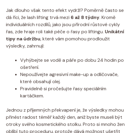
Jak dlouho však tento efekt vydrží? Poměrně často se
dá říci, že lash lifting trvá mezi
6 až 8 týdny
. Kromě
individuálních rozdílů, jako jsou přírodní růstové cykly
řas, zde hraje roli také péče o řasy po liftingu.
Unikátní
tipy na údržbu
, které vám pomohou prodloužit
výsledky, zahrnují:
Vyhýbejte se vodě a páře po dobu 24 hodin po
ošetření.
Nepoužívejte agresivní make-up a odličovače,
které obsahují olej.
Pravidelně si pročešujte řasy speciálním
kartáčkem.
Jednou z příjemných překvapení je, že výsledky mohou
přinést radost téměř každý den, aniž byste museli být
otroky svého kosmetického stolku. Proto si mnoho žen
oblíbí tuto proceduru, protože dává možnost ušetřit