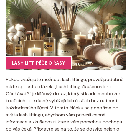
LASH LIFT
,
PÉČE O ŘASY
Pokud zvažujete možnost lash liftingu, pravděpodobně
máte spoustu otázek. „Lash Lifting Zkušenosti: Co
Očekávat?“ je klíčový dotaz, který si klade mnoho žen
toužících po krásně vyhlížejících řasách bez nutnosti
každodenního líčení. V tomto článku se ponoříme do
světa lash liftingu, abychom vám přinesli cenné
informace a zkušenosti, které vám pomohou pochopit,
co vás čeká. Připravte se na to, že se dozvíte nejen o