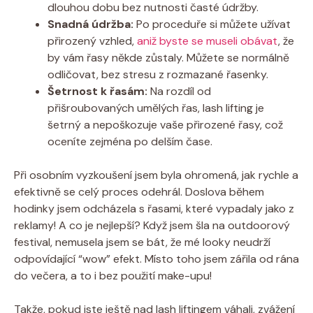
dlouhou dobu bez nutnosti časté údržby.
Snadná údržba:
Po proceduře si můžete užívat
přirozený vzhled,
aniž byste se museli obávat
, že
by vám řasy někde zůstaly. Můžete se normálně
odličovat, bez stresu z rozmazané řasenky.
Šetrnost k řasám:
Na rozdíl od
přišroubovaných umělých řas, lash lifting je
šetrný a nepoškozuje vaše přirozené řasy, což
oceníte zejména po delším čase.
Při osobním vyzkoušení jsem byla ohromená, jak rychle a
efektivně se celý proces odehrál. Doslova během
hodinky jsem odcházela s řasami, které vypadaly jako z
reklamy! A co je nejlepší? Když jsem šla na outdoorový
festival, nemusela jsem se bát, že mé looky neudrží
odpovídající “wow” efekt. Místo toho jsem zářila od rána
do večera, a to i bez použití make-upu!
Takže, pokud jste ještě nad lash liftingem váhali, zvážení