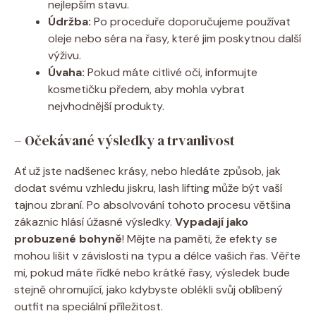
nejlepším stavu.
Údržba:
Po proceduře doporučujeme používat
oleje nebo séra na řasy, které jim poskytnou další
výživu.
Úvaha:
Pokud máte citlivé oči, informujte
kosmetičku předem, aby mohla vybrat
nejvhodnější produkty.
– Očekávané výsledky a trvanlivost
Ať už jste nadšenec krásy, nebo hledáte způsob, jak
dodat svému vzhledu jiskru, lash lifting může být vaší
tajnou zbraní. Po absolvování tohoto procesu většina
zákaznic hlásí úžasné výsledky.
Vypadají jako
probuzené bohyně
! Mějte na paměti, že efekty se
mohou lišit v závislosti na typu a délce vašich řas. Věřte
mi, pokud máte řídké nebo krátké řasy, výsledek bude
stejně ohromující, jako kdybyste oblékli svůj oblíbený
outfit na speciální příležitost.