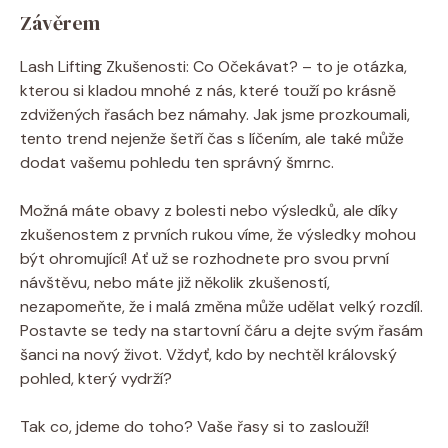
Závěrem
Lash Lifting Zkušenosti: Co Očekávat? – to je otázka,
kterou si kladou mnohé z nás, které touží po krásně
zdvižených řasách bez námahy. Jak jsme prozkoumali,
tento trend nejenže šetří čas s líčením, ale také může
dodat vašemu pohledu ten správný šmrnc.
Možná máte obavy z bolesti nebo výsledků, ale díky
zkušenostem z prvních rukou víme, že výsledky mohou
být ohromující! Ať už se rozhodnete pro svou první
návštěvu, nebo máte již několik zkušeností,
nezapomeňte, že i malá změna může udělat velký rozdíl.
Postavte se tedy na startovní čáru a dejte svým řasám
šanci na nový život. Vždyť, kdo by nechtěl královský
pohled, který vydrží?
Tak co, jdeme do toho? Vaše řasy si to zaslouží!