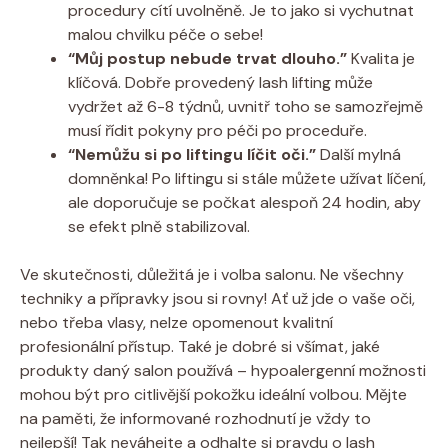
procedury cítí uvolněně. Je to jako si vychutnat
malou chvilku péče o sebe!
“Můj postup nebude trvat dlouho.”
Kvalita je
klíčová. Dobře provedený lash lifting může
vydržet až 6-8 týdnů, uvnitř toho se samozřejmě
musí řídit pokyny pro péči po proceduře.
“Nemůžu si po liftingu líčit oči.”
Další mylná
domněnka! Po liftingu si stále můžete užívat líčení,
ale doporučuje se počkat alespoň 24 hodin, aby
se efekt plně stabilizoval.
Ve skutečnosti, důležitá je i volba salonu. Ne všechny
techniky a přípravky jsou si rovny! Ať už jde o vaše oči,
nebo třeba vlasy, nelze opomenout kvalitní
profesionální přístup. Také je dobré si všímat, jaké
produkty daný salon používá – hypoalergenní možnosti
mohou být pro citlivější pokožku ideální volbou. Mějte
na paměti, že informované rozhodnutí je vždy to
nejlepší! Tak neváhejte a odhalte si pravdu o lash