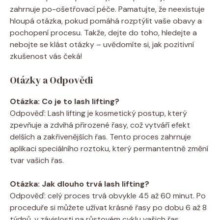
zahrnuje po-ošetřovací péče. Pamatujte, že neexistuje
hloupá otázka, pokud pomáhá rozptýlit vaše obavy a
pochopení procesu. Takže, dejte do toho, hledejte a
nebojte se klást otázky – uvědomíte si, jak pozitivní
zkušenost vás čeká!
Otázky a Odpovědi
Otázka: Co je to lash lifting?
Odpověď: Lash lifting je kosmetický postup, který
zpevňuje a zdvihá přirozené řasy, což vytváří efekt
delších a zakřivenějších řas. Tento proces zahrnuje
aplikaci speciálního roztoku, který permantentně změní
tvar vašich řas.
Otázka: Jak dlouho trvá lash lifting?
Odpověď: celý proces trvá obvykle 45 až 60 minut. Po
proceduře si můžete užívat krásné řasy po dobu 6 až 8
týdnů, v závislosti na růstovém cyklu vašich řas.