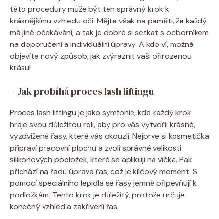
této procedury může být ten správný krok k
krásnějšímu vzhledu oči. Mějte však na paměti, že každý
má jiné očekávání, a tak je dobré si setkat s odborníkem
na doporučení a individuální úpravy. A kdo ví, možná
objevíte nový způsob, jak zvýraznit vaši přirozenou
krásu!
– Jak probíhá proces lash liftingu
Proces lash liftingu je jako symfonie, kde každý krok
hraje svou důležitou roli, aby pro vás vytvořil krásné,
vyzdvižené řasy, které vás okouzlí. Nejprve si kosmetička
připraví pracovní plochu a zvolí správné velikosti
silikonových podložek, které se aplikují na víčka. Pak
přichází na řadu úprava řas, což je klíčový moment. S
pomocí speciálního lepidla se řasy jemně připevňují k
podložkám. Tento krok je důležitý, protože určuje
konečný vzhled a zakřivení řas.