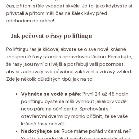
čas, přitom stále vypadat skvěle. Je to, jako kdybyste si
přivstali a přitom měli čas na šálek kávy před
odchodem do práce!
– Jak pečovat o řasy po liftingu
Po liftingu řas je klíčové, abyste se o své nové, krásně
zhoupnuté řasy starali s opravdovou láskou. Pamatujte,
že řasy jsou nyní citlivější a potřebují vaši pozornost,
aby si zachovaly své půvabné zakřivení a zdravý vzhled.
Zde je několik důležitých tipů, jak na to:
Vyhněte se vodě a páře:
První 24 až 48 hodin
po liftingu byste se měli vyhnout jakékoliv vodě
nebo páře na oční partie. Sprchování s
otevřenými dveřmi by mohlo příčinit, že se vaše
krásné řasy ochvějí.
Nedotýkejte se:
Ruce máme pořád v čemsi, ne?
Snažte se nedotýkat svých řas a nenechávat na