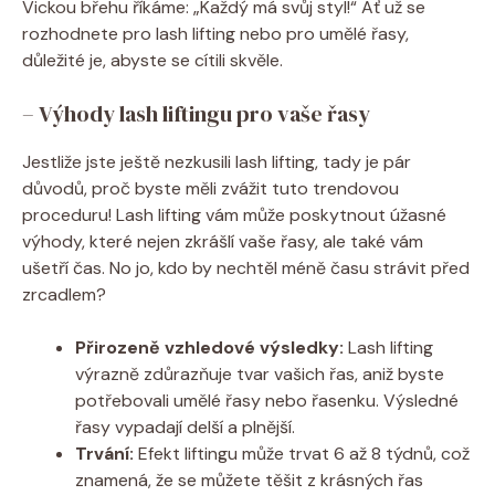
Vickou břehu říkáme: „Každý má svůj styl!“ Ať už se
rozhodnete pro lash lifting nebo pro umělé řasy,
důležité je, abyste se cítili skvěle.
– Výhody lash liftingu pro vaše řasy
Jestliže jste ještě nezkusili lash lifting, tady je pár
důvodů, proč byste měli zvážit tuto trendovou
proceduru! Lash lifting vám může poskytnout úžasné
výhody, které nejen zkrášlí vaše řasy, ale také vám
ušetří čas. No jo, kdo by nechtěl méně času strávit před
zrcadlem?
Přirozeně vzhledové výsledky:
Lash lifting
výrazně zdůrazňuje tvar vašich řas, aniž byste
potřebovali umělé řasy nebo řasenku. Výsledné
řasy vypadají delší a plnější.
Trvání:
Efekt liftingu může trvat 6 až 8 týdnů, což
znamená, že se můžete těšit z krásných řas