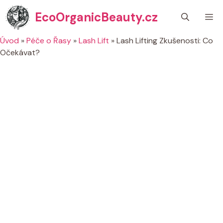
Přeskočit
EcoOrganicBeauty.cz
M
na
obsah
Úvod
»
Péče o Řasy
»
Lash Lift
»
Lash Lifting Zkušenosti: Co
Očekávat?