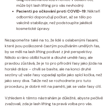
může být lash lifting pro vás nevhodný.
Pacienti po očkování proti COVID-19:
Někteří
odborníci doporučují počkat, až se tělo po
vakcíně stabilizuje, než podstoupíte jakékoli
kosmetické úpravy.
Nezapomeňte také na to, že lidé s oslabenými řasami,
které jsou poškozené častým používáním umělých řas,
by se měli na lash lifting podívat z jiné perspektivy.
Někdo si ráno oblíbí husté a dlouhé umělé řasy, ale
pravdou zůstává, že je to pro přírodní řasy jako jízda na
horské dráze – chvíli se bavíte, ale na konci druhé
sezóny už vaše řasy vypadají spíše jako spící kočka, než
jako sexy diva. Takže než se rozhodnete pro tuto
proceduru, je dobré mít na paměti, jak se vaše řasy cítí.
Vzhledem k těmto nástrahám je důležité, abyste pečlivě
zvažovali, zda je lash lifting ta pravá volba pro vás.