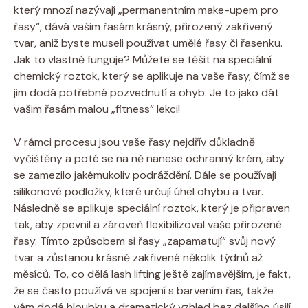
který mnozí nazývají „permanentním make-upem pro
řasy“, dává vašim řasám krásný, přirozený zakřivený
tvar, aniž byste museli používat umělé řasy či řasenku.
Jak to vlastně funguje? Můžete se těšit na speciální
chemický roztok, který se aplikuje na vaše řasy, čímž se
jim dodá potřebné pozvednutí a ohyb. Je to jako dát
vašim řasám malou „fitness“ lekci!
V rámci procesu jsou vaše řasy nejdřív důkladně
vyčištěny a poté se na ně nanese ochranný krém, aby
se zamezilo jakémukoliv podráždění. Dále se používají
silikonové podložky, které určují úhel ohybu a tvar.
Následně se aplikuje speciální roztok, který je připraven
tak, aby zpevnil a zároveň flexibilizoval vaše přirozené
řasy. Tímto způsobem si řasy „zapamatují“ svůj nový
tvar a zůstanou krásně zakřivené několik týdnů až
měsíců. To, co dělá lash lifting ještě zajímavějším, je fakt,
že se často používá ve spojení s barvením řas, takže
vám dodá hloubku a dramatický vzhled bez dalšího úsilí.