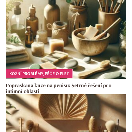
KOŽNÍ PROBLÉMY
,
PÉČE O PLEŤ
Popraskana kuze na penisu: Šetrné řešení pro
intimní oblasti