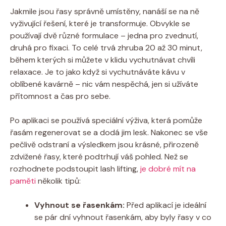
Jakmile jsou řasy správně umístěny, nanáší se na ně
vyživující řešení, které je transformuje. Obvykle se
používají dvě různé formulace – jedna pro zvednutí,
druhá pro fixaci. To celé trvá zhruba 20 až 30 minut,
během kterých si můžete v klidu vychutnávat chvíli
relaxace. Je to jako když si vychutnáváte kávu v
oblíbené kavárně – nic vám nespěchá, jen si užíváte
přítomnost a čas pro sebe.
Po aplikaci se používá speciální výživa, která pomůže
řasám regenerovat se a dodá jim lesk. Nakonec se vše
pečlivě odstraní a výsledkem jsou krásné, přirozeně
zdvižené řasy, které podtrhují váš pohled. Než se
rozhodnete podstoupit lash lifting,
je dobré mít na
paměti
několik tipů:
Vyhnout se řasenkám:
Před aplikací je ideální
se pár dní vyhnout řasenkám, aby byly řasy v co