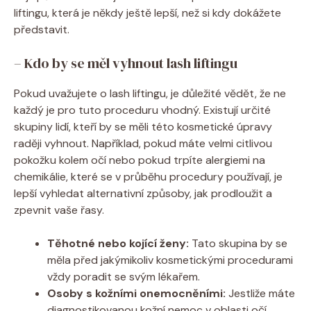
liftingu, která je někdy ještě lepší, než si kdy dokážete
představit.
– Kdo by se měl vyhnout lash liftingu
Pokud uvažujete o lash liftingu, je důležité vědět, že ne
každý je pro tuto proceduru vhodný. Existují určité
skupiny lidí, kteří by se měli této kosmetické úpravy
raději vyhnout. Například, pokud máte velmi citlivou
pokožku kolem očí nebo pokud trpíte alergiemi na
chemikálie, které se v průběhu procedury používají, je
lepší vyhledat alternativní způsoby, jak prodloužit a
zpevnit vaše řasy.
Těhotné nebo kojící ženy:
Tato skupina by se
měla před jakýmikoliv kosmetickými procedurami
vždy poradit se svým lékařem.
Osoby s kožními onemocněními:
Jestliže máte
diagnostikovanou kožní nemoc v oblasti očí,