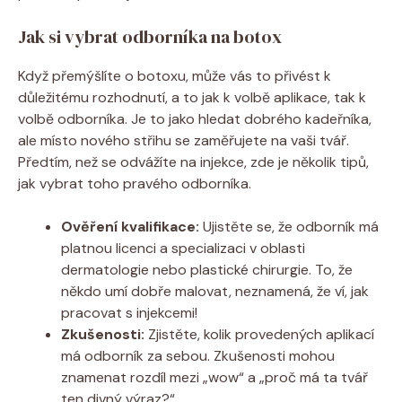
Jak ⁤si vybrat odborníka na botox
Když přemýšlíte o botoxu, může vás to přivést k
důležitému rozhodnutí, a ‌to jak k volbě aplikace, tak k
volbě odborníka. Je to jako hledat dobrého ​kadeřníka,
ale místo nového ⁤střihu se zaměřujete na vaši tvář.
Předtím,‌ než se odvážíte na injekce, zde je několik tipů,
jak⁣ vybrat toho pravého odborníka.
Ověření kvalifikace:
Ujistěte se, že odborník má
platnou licenci a specializaci⁢ v oblasti​
dermatologie nebo plastické chirurgie. To, že
někdo umí dobře malovat, neznamená, že ví, ‍jak
pracovat s injekcemi!
Zkušenosti:
​Zjistěte, kolik provedených aplikací
má odborník za ⁣sebou. Zkušenosti mohou
znamenat rozdíl mezi „wow“ a „proč má ta⁣ tvář
ten divný výraz?“