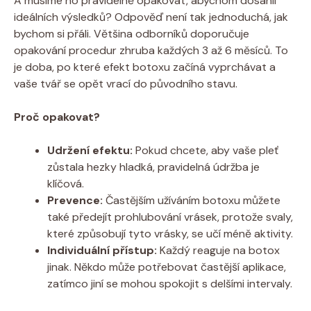
A musíme ho pravidelně opakovat, abychom dosáhli‍
ideálních výsledků? Odpověď není tak jednoduchá, jak
bychom si přáli. Většina odborníků doporučuje
opakování ‍procedur zhruba každých 3 až 6 měsíců. To
je doba, po které efekt botoxu začíná vyprchávat a
vaše tvář se opět vrací do ​původního ⁢stavu.
Proč opakovat?
Udržení‌ efektu:
Pokud chcete, aby⁣ vaše pleť
zůstala hezky hladká, pravidelná ⁢údržba je ​
klíčová.
Prevence:
Častějším užíváním botoxu můžete
také předejít prohlubování vrásek, ⁤protože svaly,
které⁣ způsobují tyto vrásky, se učí méně aktivity.
Individuální přístup:
Každý reaguje na botox
jinak. Někdo může potřebovat ‍častější aplikace,
zatímco jiní se mohou spokojit s ⁢delšími intervaly.