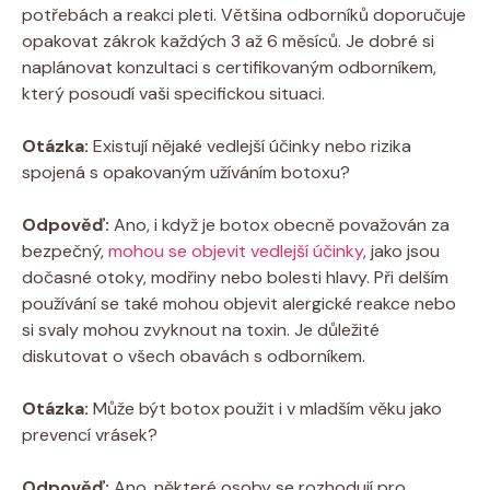
potřebách a reakci pleti.⁢ Většina ⁢odborníků doporučuje
⁣opakovat zákrok každých‌ 3​ až 6 měsíců. Je dobré si
naplánovat konzultaci s certifikovaným odborníkem,
‍který posoudí vaši specifickou ⁣situaci.
Otázka:
Existují nějaké vedlejší ‍účinky nebo rizika
spojená s opakovaným užíváním botoxu?
Odpověď:
Ano, i když je botox obecně považován za
bezpečný,
mohou se objevit vedlejší účinky
, jako jsou
dočasné otoky,⁤ modřiny nebo bolesti hlavy. Při delším
používání se také mohou objevit alergické reakce nebo
si svaly mohou zvyknout​ na toxin.⁢ Je důležité
diskutovat o všech obavách s odborníkem.
Otázka:
Může být botox použit i v mladším věku jako
prevencí vrásek?
Odpověď:
Ano, některé osoby se‌ rozhodují pro