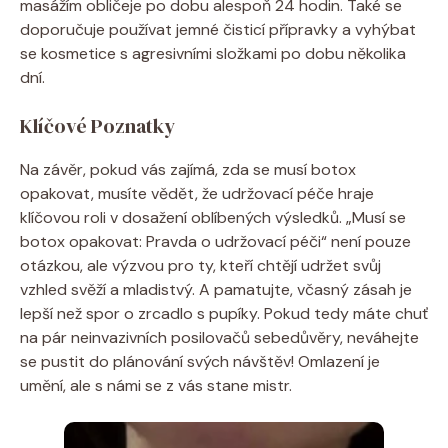
masážím obličeje po dobu alespoň 24 hodin. Také se‍
doporučuje používat jemné čisticí přípravky a vyhýbat
se kosmetice s agresivními složkami po ⁢dobu několika
dní.‍
Klíčové Poznatky
Na ‍závěr, pokud vás zajímá, zda se musí‍ botox⁣
opakovat, musíte vědět, že udržovací péče ⁣hraje
klíčovou⁣ roli v dosažení oblíbených výsledků. „Musí se
botox opakovat: Pravda o ⁤udržovací ⁣péči“ není pouze
otázkou, ⁣ale výzvou pro ty, ​kteří chtějí udržet ​svůj
vzhled svěží a mladistvý. A pamatujte,‌ včasný zásah je
lepší než spor o zrcadlo s⁣ pupíky. Pokud tedy ⁤máte ‌chuť
na pár neinvazivních posilovačů sebedůvěry, neváhejte ​
se ⁣pustit do plánování ⁣svých návštěv!⁣ Omlazení je
umění, ale s námi se z ⁢vás stane mistr.