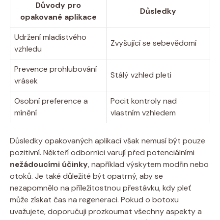
Důvody pro
Důsledky
opakované aplikace
Udržení mladistvého
Zvyšující se⁢ sebevědomí
⁢vzhledu
Prevence prohlubování
Stálý vzhled pleti
vrásek
Osobní preference a
Pocit kontroly nad
mínění
vlastním⁣ vzhledem
Důsledky⁤ opakovaných aplikací však nemusí být pouze
⁣pozitivní. Někteří odborníci varují před ​potenciálními
nežádoucími účinky
, například výskytem modřin nebo
otoků. Je‍ také ​důležité být opatrný, aby se
nezapomnělo​ na příležitostnou přestávku, kdy pleť
může získat čas na‍ regeneraci. Pokud o botoxu⁣
uvažujete, doporučuji ⁤prozkoumat všechny aspekty a