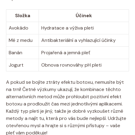
Složka
Účinek
Avokádo
Hydratace a výživa‍ pleti
Mé⁤ z medu
Antibakteriální a vyhlazující⁣ účinky
Banán
Projařená a jemná pleť
Jogurt
Obnova rovnováhy pH ​pleti
A pokud se bojíte ‌ztráty efektu botoxu, nemusíte být
na trní! Četné výzkumy ukazují, že kombinace těchto
alternativních metod může prohloubit pozitivní efekt
botoxu a prodloužit‍ čas mezi jednotlivými aplikacemi.
⁤Každý typ pleti je jiný, ⁤takže je dobré vyzkoušet různé
metody a najít tu, která ‌pro vás⁢ bude nejlepší. Udržujte
otevřenou mysl a hrajte si s různými přístupy – vaše
pleť vám poděkuje!