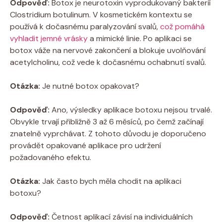
Odpověď:
Botox je neurotoxin ⁢vyprodukovaný bakterií
Clostridium⁣ botulinum. V kosmetickém ‍kontextu se
používá k dočasnému paralyzování svalů,
což pomáhá
vyhladit jemné vrásky
a mimické linie. Po aplikaci se
botox váže na ​nervové zakončení a blokuje⁤ uvolňování
acetylcholinu, což vede k dočasnému ochabnutí‌ svalů.
Otázka:
Je ⁢nutné botox opakovat?
Odpověď:
Ano, výsledky aplikace botoxu nejsou⁢ trvalé.
Obvykle trvají ‌přibližně 3 ‍až 6 měsíců, po ⁣čemž začínají
znatelně vyprchávat.⁣ Z tohoto⁤ důvodu je doporučeno
provádět opakované ‌aplikace pro udržení
požadovaného efektu.
Otázka:
Jak často bych ⁤měla chodit⁣ na aplikaci
botoxu?
Odpověď:
Četnost aplikací závisí na individuálních