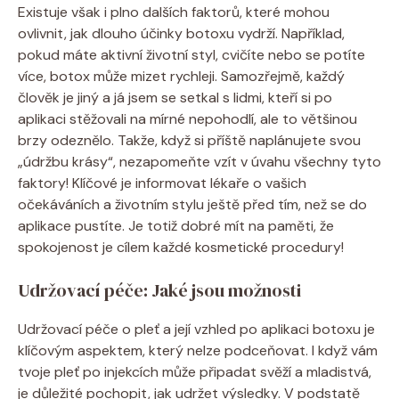
Existuje však i plno dalších faktorů, které⁣ mohou
ovlivnit, jak dlouho účinky botoxu vydrží. Například,
pokud máte‌ aktivní ⁢životní styl, cvičíte nebo se potíte
více, botox může mizet rychleji. Samozřejmě, každý
člověk je jiný a já jsem se setkal⁣ s lidmi, kteří‍ si po
aplikaci stěžovali na mírné nepohodlí, ale to většinou
brzy ​odeznělo. Takže, ‍když⁤ si ⁢příště ⁤naplánujete svou⁣
„údržbu krásy“, nezapomeňte vzít v‍ úvahu všechny tyto
faktory! Klíčové ​je informovat lékaře o vašich
očekáváních‌ a ⁢životním stylu ještě před tím, než se do
aplikace pustíte. Je totiž dobré mít na paměti, ​že
spokojenost je cílem každé kosmetické procedury!
Udržovací péče: Jaké jsou ‌možnosti
Udržovací péče o pleť a její vzhled po aplikaci botoxu je
klíčovým aspektem, který nelze podceňovat. I když vám
tvoje pleť po injekcích může⁢ připadat svěží a ‌mladistvá,
je důležité pochopit, jak udržet výsledky. V podstatě