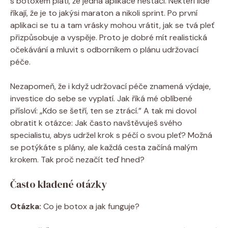
s botoxem platí, že jedna aplikace nestačí. Někteří lidé
říkají, že je to jakýsi ⁤maraton​ a nikoli ​sprint. Po první
aplikaci se ⁤tu⁣ a tam vrásky mohou vrátit, ‍jak se tvá pleť
přizpůsobuje a vyspěje. Proto je dobré mít realistická
‌očekávání a‍ mluvit‌ s odborníkem o plánu udržovací
péče.
Nezapomeň, že i když udržovací péče znamená výdaje,
investice do sebe se vyplatí. Jak říká mé oblíbené
přísloví: „Kdo se šetří, ten ‍se ztrácí.” A tak mi dovol
obratit k otázce: Jak často navštěvuješ svého
specialistu, abys udržel krok s péčí o svou pleť? Možná
se‍ potýkáte s plány, ale každá cesta začíná malým
krokem. ‍Tak proč ​nezačít teď hned?
Často kladené otázky
Otázka:
Co je botox a⁣ jak funguje?