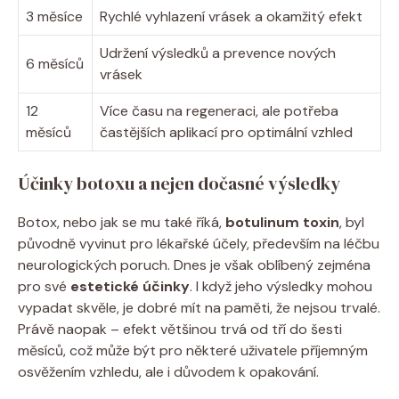
3 měsíce
Rychlé ‍vyhlazení vrásek a okamžitý efekt
Udržení ​výsledků‌ a prevence nových
6 měsíců
vrásek
12
Více času na regeneraci, ⁣ale potřeba
měsíců
častějších aplikací pro optimální vzhled
Účinky botoxu a nejen dočasné výsledky
Botox, nebo jak se mu také​ říká,
botulinum toxin
, byl
původně vyvinut pro lékařské účely, především⁣ na léčbu
neurologických poruch. Dnes je však oblíbený zejména
pro své
estetické účinky
. ⁢I když jeho výsledky mohou
vypadat skvěle,⁤ je dobré‌ mít⁢ na paměti, že nejsou trvalé.
Právě naopak – efekt většinou ‍trvá od tří ‌do šesti
měsíců, což může být⁢ pro některé uživatele příjemným
osvěžením vzhledu, ale i důvodem k opakování.