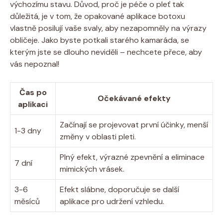
výchozímu ⁤stavu. Důvod, proč je péče​ o pleť tak
důležitá, je v tom, ⁢že opakované aplikace botoxu
⁤vlastně posilují vaše svaly, aby nezapomněly na výrazy
obličeje. Jako byste ⁤potkali starého⁣ kamaráda, se
kterým jste se dlouho ⁢neviděli – nechcete přece, ​aby⁢
vás nepoznal!
Čas po
Očekávané efekty
aplikaci
Začínají ‌se projevovat první účinky, menší⁣
1-3 dny
změny v oblasti pleti.
Plný efekt, výrazné zpevnění a eliminace
7 dní
mimických vrásek.
3-6
Efekt slábne, doporučuje se další
měsíců
aplikace pro‍ udržení vzhledu.