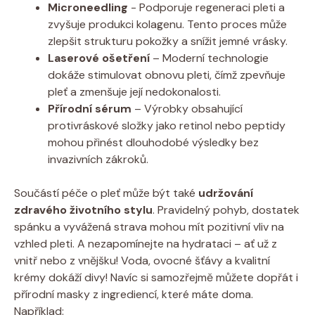
Microneedling
-⁣ Podporuje ‌regeneraci pleti⁢ a
zvyšuje produkci kolagenu. Tento proces může
⁤zlepšit strukturu pokožky a‌ snížit jemné vrásky.
Laserové ošetření
– Moderní technologie
dokáže ‍stimulovat ⁣obnovu pleti, čímž zpevňuje
pleť a zmenšuje ⁣její nedokonalosti.
Přírodní sérum
– Výrobky obsahující
protivráskové složky jako retinol nebo ⁤peptidy
mohou ​přinést dlouhodobé výsledky bez
invazivních zákroků.
Součástí péče o‍ pleť ⁢může být také
udržování
‌zdravého životního stylu
. Pravidelný pohyb, dostatek
spánku a​ vyvážená strava mohou mít pozitivní ‍vliv na
vzhled pleti. A nezapomínejte na hydrataci – ať už z
vnitř nebo z vnějšku! Voda,​ ovocné šťávy‌ a‍ kvalitní
krémy dokáží ⁢divy! ⁣Navíc si samozřejmě můžete dopřát i
přírodní masky z‍ ingrediencí,‍ které máte‍ doma.
Například: