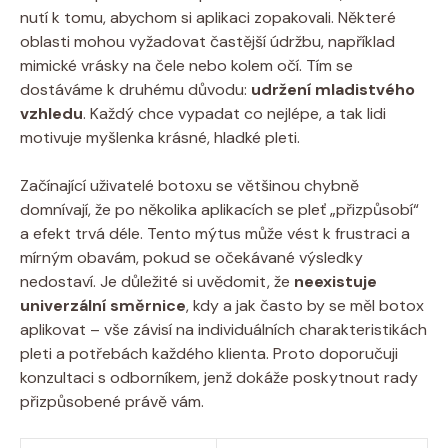
nutí k‍ tomu, ‌abychom si aplikaci zopakovali.⁤ Některé
oblasti mohou vyžadovat častější údržbu, například
mimické​ vrásky na⁤ čele nebo kolem očí. Tím se
dostáváme k druhému⁤ důvodu:
udržení ⁢mladistvého
vzhledu
. Každý chce ‍vypadat co nejlépe, a tak lidi
motivuje myšlenka krásné, hladké ⁤pleti.
Začínající uživatelé botoxu se většinou chybně
domnívají, že po několika aplikacích se pleť „přizpůsobí“
a efekt trvá déle. Tento ⁤mýtus může vést k frustraci a
mírným obavám, pokud se očekávané výsledky
nedostaví. Je důležité si uvědomit,​ že
neexistuje
univerzální směrnice
, kdy a jak často by se měl ⁣botox
aplikovat – ⁣vše závisí na individuálních charakteristikách‌
pleti a potřebách každého klienta. Proto doporučuji
‌konzultaci ‍s odborníkem, jenž dokáže ⁢poskytnout rady
přizpůsobené právě vám.