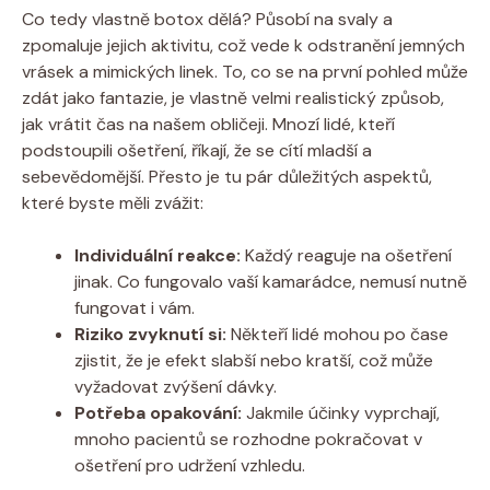
Co tedy vlastně botox ⁢dělá? Působí na svaly a
zpomaluje⁣ jejich aktivitu, což ‍vede k odstranění ⁢jemných
vrásek ⁤a⁣ mimických ​linek. ‍To, co​ se na první pohled může
zdát jako fantazie, je vlastně ⁤velmi realistický způsob,
jak vrátit čas​ na našem⁤ obličeji. Mnozí ⁣lidé, kteří
podstoupili ošetření, říkají, že se cítí mladší ​a
sebevědomější. Přesto je tu pár důležitých aspektů,​
které byste měli ⁢zvážit:
Individuální ⁤reakce:
Každý reaguje na ⁤ošetření
jinak. Co fungovalo vaší kamarádce, nemusí nutně
fungovat i vám.
Riziko zvyknutí si:
Někteří lidé mohou ‌po čase
zjistit, že je ⁣efekt slabší nebo kratší, což může⁢
vyžadovat zvýšení dávky.
Potřeba opakování:
Jakmile účinky vyprchají,
mnoho pacientů se rozhodne pokračovat‌ v
ošetření pro udržení vzhledu.