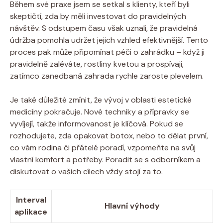
Během své praxe jsem se‌ setkal s klienty, kteří byli
skeptičtí, zda by měli investovat do pravidelných
návštěv.​ S odstupem⁢ času však ⁢uznali, že pravidelná⁤
údržba pomohla udržet jejich vzhled efektivnější.‍ Tento
proces pak může ⁤připomínat péči o zahrádku – když ji
pravidelně zaléváte, rostliny kvetou a ⁢prospívají,
zatímco⁣ zanedbaná zahrada ⁢rychle zaroste plevelem.
Je také ​důležité ⁤zmínit, ⁤že vývoj v oblasti estetické
medicíny⁢ pokračuje. Nové techniky a přípravky ⁣se
vyvíjejí, takže informovanost je ⁢klíčová. Pokud se​
rozhodujete, zda opakovat botox, nebo to‌ dělat první,
co ‌vám rodina či přátelé poradí, vzpomeňte na svůj
vlastní komfort a potřeby. ⁤Poradit se s odborníkem a
diskutovat o vašich cílech vždy stojí za to.
Interval
Hlavní⁤ výhody
aplikace