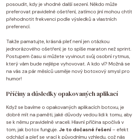
posoudit, kdy je vhodné další sezení. Někdo může
preferovat pravidelné ošetření, zatímco ⁣jiní mohou chtít
přehodnotit frekvenci podle výsledků a vlastních
preferencí.
Takže pamatujte, krásná pleť není jen otázkou
jednorázového‌ ošetření; je to spíše​ maraton⁢ než sprint.
Postupem⁤ času​ si můžete vyvinout svůj osobní⁢ rytmus,
který vám bude nejlépe vyhovovat. A kdo ⁢ví? Možná ‌se
na vás za pár měsíců usměje ⁣nový botoxový ‍smysl ​pro
humor!
Příčiny a důsledky opakovaných aplikací
Když se bavíme o opakovaných aplikacích botoxu, je
dobré mít na paměti, jaké důvody vedou lidi k tomu, aby
se k němu pravidelně vraceli. Hlavní příčina spočívá v
tom, ⁤jak botox⁤ funguje.
Je to⁢ dočasné řešení
– efekt
odchází a‌ pleť se vrací⁢ k původnímu vzhledu, což nás