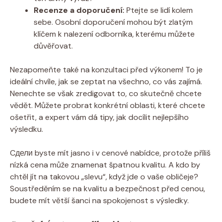
Recenze a doporučení:
Ptejte se lidí kolem
sebe. Osobní doporučení mohou být zlatým
klíčem k nalezení‍ odborníka, kterému ‍můžete
důvěřovat.
Nezapomeňte také na ⁣konzultaci před výkonem! To je
ideální chvíle, jak se ⁢zeptat na všechno, ⁢co vás zajímá.
Nenechte se však zredigovat to, co skutečně⁢ chcete
vědět. Můžete probrat konkrétní oblasti, které chcete
ošetřit, a expert vám dá tipy, jak docílit nejlepšího
výsledku.
Cдели⁢ byste mít‌ jasno ​i v cenové nabídce, protože příliš
nízká cena může znamenat špatnou kvalitu. A‌ kdo by
chtěl jít na takovou „slevu“, když jde ⁤o⁣ vaše obličeje? ​
Soustředěním se na kvalitu a bezpečnost před cenou,
budete mít ⁢větší šanci na spokojenost s výsledky.