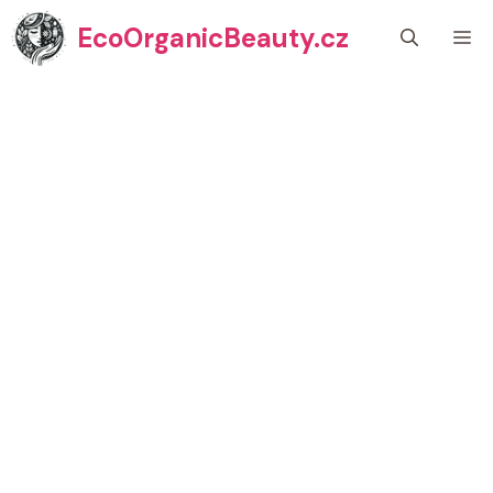
Přeskočit
EcoOrganicBeauty.cz
M
na
obsah