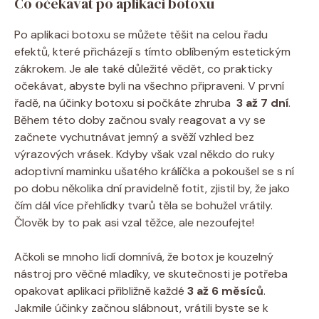
Co očekávat po aplikaci botoxu
Po aplikaci botoxu se⁤ můžete těšit ⁣na celou řadu
efektů, ⁣které přicházejí s tímto oblíbeným estetickým
zákrokem. Je ale také⁤ důležité vědět, co prakticky
očekávat, abyste byli na všechno připraveni. V první
řadě, ⁤na účinky botoxu si počkáte​ zhruba ​
3 až 7 dní
.
Během této doby začnou svaly reagovat a vy se
začnete vychutnávat jemný a‍ svěží vzhled bez
výrazových ‌vrásek. Kdyby však vzal někdo do ruky
adoptivní maminku ušatého králíčka a pokoušel se s ní
po dobu několika dní ⁣pravidelně fotit, zjistil by, že‌ jako
‍čím dál více přehlídky tvarů⁤ těla ‌se ⁣bohužel vrátily.
Člověk by ⁢to pak asi vzal těžce, ale nezoufejte!
Ačkoli se mnoho ⁣lidí domnívá,⁤ že botox je kouzelný
nástroj pro‍ věčné mladíky,⁤ ve skutečnosti je potřeba
opakovat ⁣aplikaci přibližně každé
3 až 6 měsíců
.
Jakmile účinky začnou slábnout, vrátili byste se k