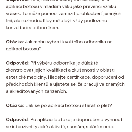
‍aplikaci botoxu⁣ v ‌mladším věku jako prevenci vzniku
vrásek. To může​ pomoci zamezit prohloubení ‌jemných
linií, ale rozhodnutí⁤ by mělo být vždy podloženo
konzultací s odborníkem. ⁢
Otázka:
⁣Jak ‍mohu vybrat kvalitního ⁢odborníka⁢ na
aplikaci botoxu?
Odpověď:
Při výběru odborníka je důležité
zkontrolovat jejich kvalifikaci a‌ zkušenosti v oblasti
estetické medicíny. Hledejte‌ certifikace, doporučení od
předchozích klientů a ujistěte ⁣se, že⁣ pracují ve známých
a akreditovaných zařízeních.
Otázka:
⁣ Jak se ​po aplikaci botoxu starat⁤ o pleť?
Odpověď:
Po aplikaci botoxu je doporučeno vyhnout
se intenzivní fyzické‌ aktivitě, saunám, soláriím nebo