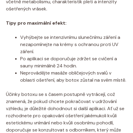
včetně metabolismu, charakteristik pleti a intenzity
ošetřených vrásek.
Tipy pro maximální efekt:
Vyhýbejte ⁢se‍ intenzivnímu slunečnímu záření a
nezapomínejte na krémy s ochranou proti UV
záření.
Po aplikaci se ⁤doporučuje zdržet se cvičení a
sauny minimálně‍ 24 hodin.
Neprovádějte masáže obličejových svalů v
oblasti ošetření, aby botox zůstal⁣ na svém místě.
Účinky⁤ botoxu se s časem postupně vytrácejí, což
znamená, že pokud chcete pokračovat ‌v udržování
vzhledu, je důležité ​dohodnout si další aplikaci. Ať už se
rozhodnete pro opakování ošetření jakémukoli ​kvůli
estetickému vnímání nebo kvůli ⁤osobnímu pohodlí,​
doporučuje se​ konzultovat s odborníkem, ⁢který může