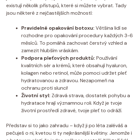
existují několik přístupů, které​ si můžete vybrat. ‌Tady
jsou některé z nejčastějších možností:
Pravidelné opakování botoxu:
Většina lidí ⁤se
rozhodne pro opakování ⁣procedury každých 3-6
měsíců. To pomáhá zachovat čerstvý vzhled a
‌zamezit hlubším vráskám.
Podpora pleťových produktů:
Používání
kvalitních sér‌ a krémů, které obsahují hyaluron,
kolagen nebo ‌retinol, může pomoci udržet pleť
hydratovanou ⁢a zdravou. Nezapomeň na
ochranu proti slunci!
Životní‌ styl:
Zdravá strava, dostatek pohybu a
hydratace hrají významnou roli. Když je tvoje
životní‌ prostředí zdravé, tvoje pleť to odráží.
Představ si to jako zahradu – když ji po‍ léta zaléváš a
pečuješ ‍o ni, kvetou ti ty ⁤nejkrásnější květiny. Jenomže i