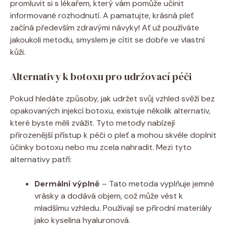
promluvit si ‌s lékařem, který vám pomůže učinit
informované rozhodnutí.‌ A pamatujte, krásná pleť
‍začíná⁣ především zdravými návyky! Ať už používáte
jakoukoli metodu, smyslem je cítit se dobře ve vlastní
kůži.
Alternativy k ‌botoxu pro udržovací péči
Pokud hledáte způsoby, jak⁣ udržet svůj vzhled svěží bez
opakovaných injekcí ⁤botoxu, existuje několik alternativ,
‌které byste ​měli zvážit. Tyto metody nabízejí
přirozenější přístup k⁤ péči o⁣ pleť a mohou skvěle doplnit
účinky ‍botoxu nebo mu zcela nahradit. Mezi tyto
‍alternativy patří:
Dermální výplně
– Tato metoda‌ vyplňuje jemné
vrásky a dodává objem, což může‍ vést⁢ k
mladšímu vzhledu. Používají se přírodní materiály
jako kyselina hyaluronová.