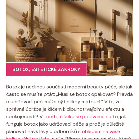
BOTOX
,
ESTETICKÉ ZÁKROKY
Botox je nedílnou součástí moderní beauty péče, ale jak
⁣často se musíte ptát: „Musí se botox opakovat? Pravda
o udržovací péči může být někdy matoucí.“ Víte,⁤ že
správná údržba je⁤ klíčem k dlouhotrvajícímu efektu a
spokojenosti? V
tomto článku se podíváme na
to, jak
funguje​ botox jako udržovací péče ⁤a proč je důležité⁣
plánovat návštěvy u odborníků ⁣s
ohledem na vaše
individuální potřeby
a⁤ cíle. Připravte‍ se na osvětu, ⁣která