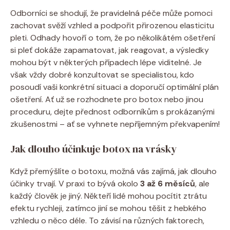
Odborníci se shodují, že pravidelná péče může pomoci
zachovat svěží vzhled a podpořit přirozenou elasticitu
pleti.⁣ Odhady⁤ hovoří‌ o tom, že po několikátém ošetření
si pleť dokáže zapamatovat, jak reagovat, a výsledky‍
mohou být v některých⁣ případech lépe viditelné. ​Je
však ‍vždy dobré konzultovat se specialistou, kdo
posoudí vaši konkrétní ​situaci a doporučí optimální plán
ošetření. Ať už se rozhodnete ​pro botox nebo jinou
proceduru, dejte přednost odborníkům s prokázanými
zkušenostmi – ⁤ať se ‍vyhnete nepříjemným překvapením!
Jak dlouho ⁤účinkuje botox na vrásky
Když přemýšlíte ‍o⁣ botoxu, ‌možná vás zajímá, jak ⁢dlouho
účinky trvají. ⁤V praxi to bývá okolo‍
3 až 6 měsíců
, ale
‍každý člověk je jiný. Někteří lidé mohou pocítit ztrátu
⁣efektu rychleji, zatímco jiní se mohou těšit z hebkého
vzhledu o ⁤něco déle. To závisí na různých faktorech,