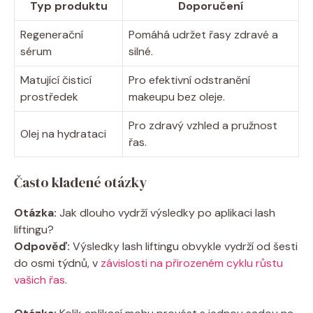
Typ produktu
Doporučení
Regenerační
Pomáhá udržet řasy zdravé a
sérum
silné.
Matující čisticí
Pro efektivní odstranění
prostředek
makeupu bez oleje.
Pro zdravý vzhled a pružnost
Olej na hydrataci
řas.
Často kladené otázky
Otázka:
Jak dlouho vydrží výsledky po aplikaci lash
liftingu?
Odpověď:
Výsledky lash liftingu obvykle vydrží od šesti
do osmi týdnů, v
závislosti na přirozeném cyklu růstu
vašich řas
.