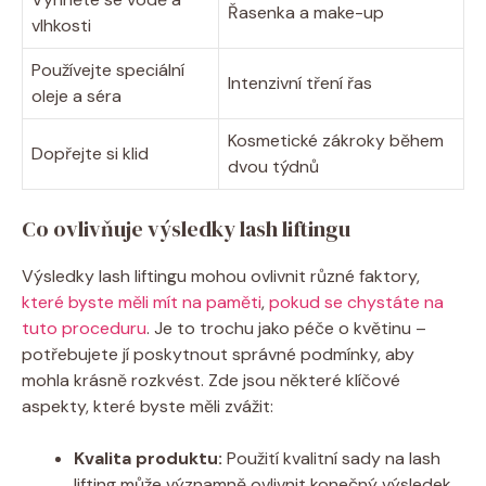
Řasenka a make-up
vlhkosti
Používejte speciální
Intenzivní tření řas
oleje a séra
Kosmetické zákroky během
Dopřejte si klid
dvou týdnů
Co ovlivňuje výsledky lash liftingu
Výsledky lash liftingu mohou ovlivnit různé faktory,
které byste měli mít na paměti
,
pokud se chystáte na
tuto proceduru
. Je to trochu jako péče o květinu –
potřebujete jí poskytnout správné podmínky, aby
mohla krásně rozkvést. Zde jsou některé klíčové
aspekty, které byste měli zvážit:
Kvalita produktu:
Použití kvalitní sady na lash
lifting může významně ovlivnit konečný výsledek.