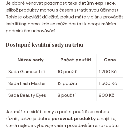
Je dobré věnovat pozornost také
datům expirace
,
jelikož produkty mohou s časem ztratit svou účinnost.
Tohle je obzvlášť důležité, pokud máte v plánu provádět
lash lifting doma, kde se může dostat k neoptimálním
podmínkám uchovávání.
Dostupné kvalitní sady na trhu
Název sady
Počet použití
Cena
Sada Glamour Lift
10 použití
1 200 Kč
Sada Lash Master
12 použití
1 500 Kč
Sada Beauty Eyes
8 použití
900 Kč
Jak můžete vidět, ceny a počet použití se mohou
různit, takže je dobré
porovnat produkty
a najít tu,
která nejlépe vyhovuje vašim požadavkům a rozpočtu.