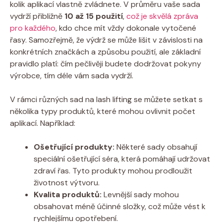
kolik aplikací vlastně zvládnete. V průměru vaše sada
vydrží přibližně
10 až 15 použití
,
což je skvělá zpráva
pro každého
, kdo chce mít vždy dokonale vytočené
řasy. Samozřejmě, že výdrž se může lišit v závislosti na
konkrétních značkách a způsobu použití, ale základní
pravidlo platí: čím pečlivěji budete dodržovat pokyny
výrobce, tím déle vám sada vydrží.
V rámci různých sad na lash lifting se můžete setkat s
několika typy produktů, které mohou ovlivnit počet
aplikací. Například:
Ošetřující produkty:
Některé sady obsahují
speciální ošetřující séra, která pomáhají udržovat
zdraví řas. Tyto produkty mohou prodloužit
životnost výtvoru.
Kvalita produktů:
Levnější sady mohou
obsahovat méně účinné složky, což může vést k
rychlejšímu opotřebení.