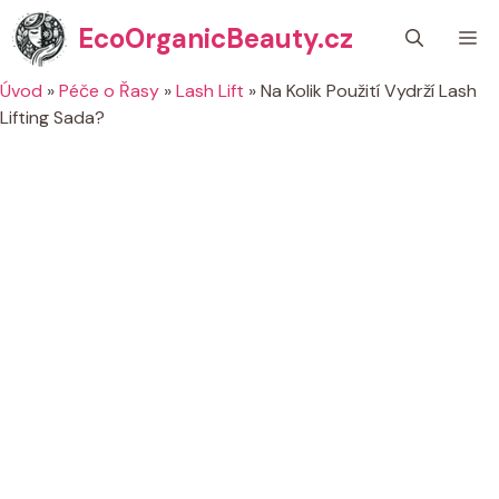
Přeskočit
EcoOrganicBeauty.cz
M
na
obsah
Úvod
»
Péče o Řasy
»
Lash Lift
»
Na Kolik Použití Vydrží Lash
Lifting Sada?