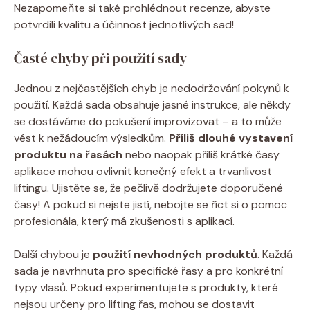
Nezapomeňte si také prohlédnout recenze, abyste
potvrdili kvalitu a účinnost jednotlivých sad!
Časté chyby při použití sady
Jednou z nejčastějších chyb je nedodržování pokynů k
použití. Každá sada obsahuje jasné instrukce, ale někdy
se dostáváme do pokušení improvizovat – a to může
vést k nežádoucím výsledkům.
Příliš dlouhé vystavení
produktu na řasách
nebo naopak příliš krátké časy
aplikace mohou ovlivnit konečný efekt a trvanlivost
liftingu. Ujistěte se, že pečlivě dodržujete doporučené
časy! A pokud si nejste jistí, nebojte se říct si o pomoc
profesionála, který má zkušenosti s aplikací.
Další chybou je
použití nevhodných produktů
. Každá
sada je navrhnuta pro specifické řasy a pro konkrétní
typy vlasů. Pokud experimentujete s produkty, které
nejsou určeny pro lifting řas, mohou se dostavit