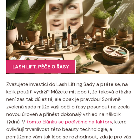
LASH LIFT
,
PÉČE O ŘASY
Zvažujete investici do Lash Lifting Sady a ptáte se, na
kolik použití vydrží? Můžete mít pocit, že taková otázka
není zas tak důležitá, ale opak je pravdou! Správně
zvolená sada může vaši péči o řasy posunout na zcela
novou úroveň a přinést dokonalý vzhled na několik
týdnů. V
tomto článku se podíváme na faktory
, které
ovlivňují trvanlivost této beauty technologie, a
pomůžeme vám tak lépe se rozhodnout, zda je pro vás