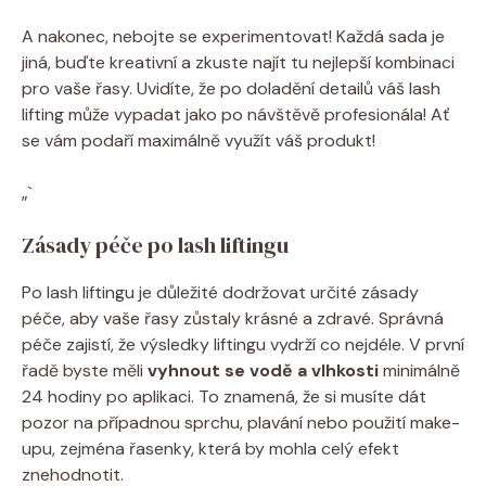
A nakonec, nebojte se experimentovat! Každá sada je
jiná, buďte kreativní a zkuste najít tu nejlepší kombinaci
pro vaše řasy. Uvidíte, že po doladění detailů váš lash
lifting může vypadat jako po návštěvě profesionála! Ať
se vám podaří maximálně využít váš produkt!
„`
Zásady péče po lash liftingu
Po lash liftingu je důležité dodržovat určité zásady
péče, aby vaše řasy zůstaly krásné a zdravé. Správná
péče zajistí, že výsledky liftingu vydrží co nejdéle. V první
řadě byste měli
vyhnout se vodě a vlhkosti
minimálně
24 hodiny po aplikaci. To znamená, že si musíte dát
pozor na případnou sprchu, plavání nebo použití make-
upu, zejména řasenky, která by mohla celý efekt
znehodnotit.