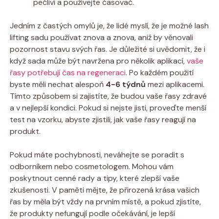
pečliví a používejte časovač.
Jedním z častých omylů je, že lidé myslí, že je možné lash
lifting sadu používat znova a znova, aniž by věnovali
pozornost stavu svých řas. Je důležité si uvědomit, že i
když sada může být navržena pro několik aplikací,
vaše
řasy potřebují čas na regeneraci
. Po každém použití
byste měli nechat alespoň
4-6 týdnů
mezi aplikacemi.
Tímto způsobem si zajistíte, že budou vaše řasy zdravé
a v nejlepší kondici. Pokud si nejste jisti, proveďte menší
test na vzorku, abyste zjistili, jak vaše řasy reagují na
produkt.
Pokud máte pochybnosti, neváhejte se poradit s
odborníkem nebo cosmetologem. Mohou vám
poskytnout cenné rady a tipy, které zlepší vaše
zkušenosti. V paměti mějte, že přirozená krása vašich
řas by měla být vždy na prvním místě, a pokud zjistíte,
že produkty nefungují podle očekávání, je lepší