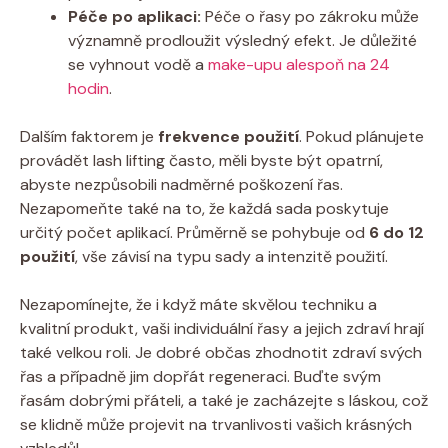
Péče po aplikaci:
Péče o řasy po zákroku může
významně prodloužit výsledný efekt. Je důležité
se vyhnout vodě a
make-upu alespoň na 24
hodin
.
Dalším faktorem je
frekvence použití
. Pokud plánujete
provádět lash lifting často, měli byste být opatrní,
abyste nezpůsobili nadměrné poškození řas.
Nezapomeňte také na to, že každá sada poskytuje
určitý počet aplikací. Průměrně se pohybuje od
6 do 12
použití
, vše závisí na typu sady a intenzitě použití.
Nezapomínejte, že i když máte skvělou techniku a
kvalitní produkt, vaši individuální řasy a jejich zdraví hrají
také velkou roli. Je dobré občas zhodnotit zdraví svých
řas a případně jim dopřát regeneraci. Buďte svým
řasám dobrými přáteli, a také je zacházejte s láskou, což
se klidně může projevit na trvanlivosti vašich krásných