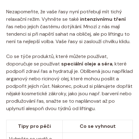
Nezapomeňte, že vaše řasy nyní potřebují mít tichý
relaxační režim. Vyhněte se také
intenzivnímu tření
řas nebo jejich častému dotýkání. Mnozí z nás mají
tendenci si při napětí sahat na obličej, ale po liftingu to
není ta nejlepší volba. Vaše řasy si zaslouží chvilku klidu.
Co se týče produktů, které můžete používat,
doporučuje se používat
speciální oleje a séra
, které
podpoří zdraví řas a hydratují je. Oblíbená jsou například
arganový nebo ricinový olej, které mohou posílit a
podpořit jejich růst. Nakonec, pokud si plánujete dopřát
nějaké kosmetické zákroky, jako jsou např. barvení nebo
prodlužování řas, snažte se to naplánovat až po
uplynutí alespoň dvou týdnů od liftingu.
Tipy pro péči
Co se vyhnout
Vyhněte se vodě a