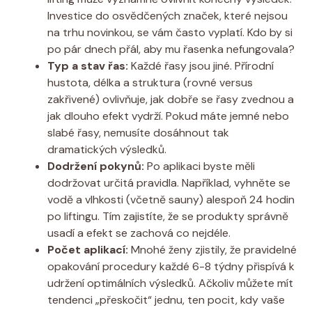
Investice do osvědčených značek, které nejsou
na trhu novinkou, se vám často vyplatí. Kdo by si
po pár dnech přál, aby mu řasenka nefungovala?
Typ a stav řas:
Každé řasy jsou jiné. Přírodní
hustota, délka a struktura (rovné versus
zakřivené) ovlivňuje, jak dobře se řasy zvednou a
jak dlouho efekt vydrží. Pokud máte jemné nebo
slabé řasy, nemusíte dosáhnout tak
dramatických výsledků.
Dodržení pokynů:
Po aplikaci byste měli
dodržovat určitá pravidla. Například, vyhněte se
vodě a vlhkosti (včetně sauny) alespoň 24 hodin
po liftingu. Tím zajistíte, že se produkty správně
usadí a efekt se zachová co nejdéle.
Počet aplikací:
Mnohé ženy zjistily, že pravidelné
opakování procedury každé 6-8 týdny přispívá k
udržení optimálních výsledků. Ačkoliv můžete mít
tendenci „přeskočit“ jednu, ten pocit, kdy vaše