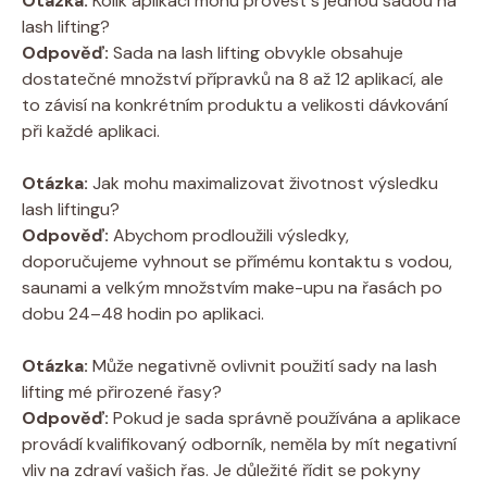
Otázka:
Kolik aplikací mohu provést s jednou sadou na
lash lifting?
Odpověď:
Sada na lash lifting obvykle obsahuje
dostatečné množství přípravků na 8 až 12 aplikací, ale
to závisí na konkrétním produktu a velikosti dávkování
při každé aplikaci.
Otázka:
Jak mohu maximalizovat životnost výsledku
lash liftingu?
Odpověď:
Abychom prodloužili výsledky,
doporučujeme vyhnout se přímému kontaktu s vodou,
saunami a velkým množstvím make-upu na řasách po
dobu 24–48 hodin po aplikaci.
Otázka:
Může negativně ovlivnit použití sady na lash
lifting mé přirozené řasy?
Odpověď:
Pokud je sada správně používána a aplikace
provádí kvalifikovaný odborník, neměla by mít negativní
vliv na zdraví vašich řas. Je důležité řídit se pokyny