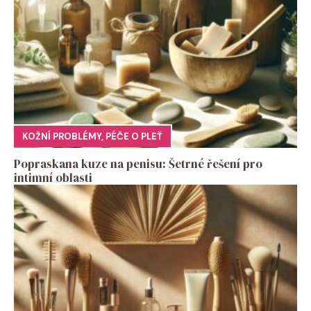
KOŽNÍ PROBLÉMY
,
PÉČE O PLEŤ
Popraskana kuze na penisu: Šetrné řešení pro
intimní oblasti