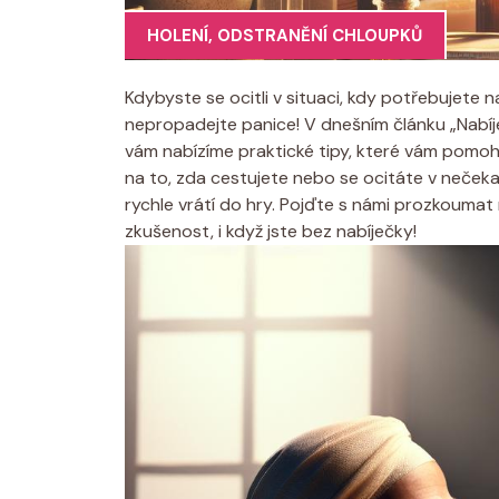
HOLENÍ
,
ODSTRANĚNÍ CHLOUPKŮ
Kdybyste se ocitli v situaci, kdy potřebujete na
nepropadejte panice! V dnešním článku „Nabíje
vám nabízíme praktické tipy, které vám pomoh
na to, zda cestujete nebo se ocitáte v nečeka
rychle vrátí do hry. Pojďte s námi prozkoumat
zkušenost, i když jste bez nabíječky!