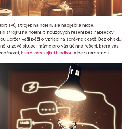
bít svůj strojek na holení, ale nabíječka nikde,
ní strojku na holení: 5 nouzových řešení bez nabíječky“
ou udržet vaši péči o vzhled na správné cestě. Bez ohledu
né krizové situaci, máme pro vás účinná řešení, která vás
 možnosti,
které vám zajistí hladkou
a bezstarostnou