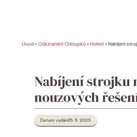
Úvod
»
Odstranění Chloupků
»
Holení
»
Nabíjení stro
Nabíjení strojku 
nouzových řešení
Datum vydání
15. 11. 2025