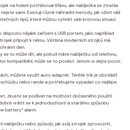
rojek na holení potřeboval šťávu, ale nabíječka se ztratila
nejste sami. Existují různé náhradní metody, jak oživit váš
užitečných tipů, které můžou vyřešit vaši krizovou situaci.
dispozici nějaké zařízení s USB portem, jako například
rojek připojit k němu. Většina moderních strojků má
chránit den.
 se to může dít, ale pokud máte nabíječku od telefonu,
ktor kompatibilní, může se to povést. Jenom si dejte pozor,
ách, můžete využít auto adaptér. Tenhle trik je obzvlášť
u schůzku nebo rande a potřebujete vypadat co nejlépe.
íjet, zkuste se podívat na možnost dočasného použití
e dobré vrátit se k jednoduchosti a staršímu způsobu
ow battery“ alarm.
ní nabíječku nebo způsob, jak svůj strojek zprovoznit,