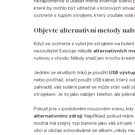
nezapomeňte si udělat menší inventář svého pří
které by mohlo být užitečné v krizových situac
ocitnete s tupým strojkem, který zoufale volá 
Objevte alternativní metody nab
Když se ocitnete s vybitým strojkem na holení 
nezoufejte! Existuje několik
alternativních m
rutinou v chodu. Někdy stačí jen trochu kreati
Jedním ze skvělých triků je použití
USB výstu
nebo počítač, stačí použít USB kabel, který od
zahradě, váš solární panel se může stát vaší 
strojekem. Je to jako nabíjet telefon, ale pěk
Pokud jste v podobném nouzovém stavu, kdy ž
alternativními zdroji
. Například, pokud máte 
možná má stejný typ baterie jako váš strojek
věci si občas schováváme se slibem „nikdy neví