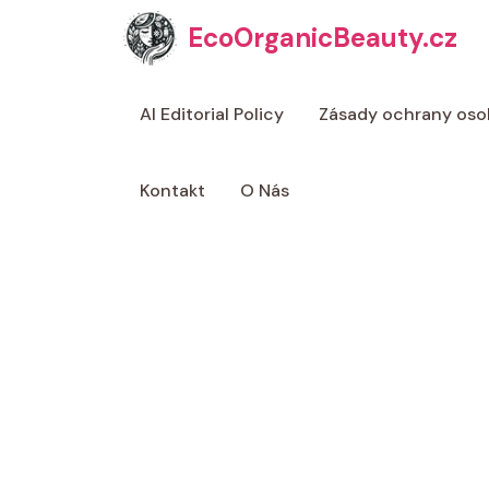
Přeskočit
EcoOrganicBeauty.cz
na
obsah
AI Editorial Policy
Zásady ochrany oso
Kontakt
O Nás