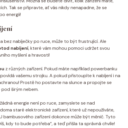
slušenství. Možná se budete divit, kolik zařízení máte,
ích. Tak se připravte, ať vás nikdy nenapadne, že se
po energii!
íjení
a bez nabíječky po ruce, může to být frustrující. Ale
etod nabíjení
, které vám mohou pomoci udržet svou
vního myšlení a hravosti!
pu
z různých zařízení. Pokud máte například powerbanku
povídá vašemu strojku. A pokud přistoupíte k nabíjení i na
záchranou! Prostě ho postavte na slunce a propojte se
ně pod širým nebem.
ádná energie není po ruce, zamyslete se nad
doma staré elektronické zařízení, které už nepoužíváte,
. U bambusového zařízení dokonce může být měnič. Tyto
š, kdy to bude potřeba“, a teď přišla ta správná chvíle!