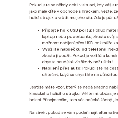
Pokud jste se někdy ocitli v situaci, kdy váš st
jako malé dítě v obchodě s hračkami, vězte, že 
holicí strojek a vrátit mu jeho sílu. Zde je pár 
Připojte ho k USB portu:
Pokud máte k 
laptop nebo powerbanku, zkuste svůj st
možnost nabíjení přes USB, což může za
Využijte nabíječku od telefonu:
Někdy
zkuste ji použít. Pokud je voltáž a kone
abyste neudělali víc škody než užitku!
Nabíjení přes auto:
Pokud jste na cest
užitečný, když se chystáte na důležito
Jestliže máte vzor, který se nedá snadno nab
klasického holicího strojku. Věřte mi, občas j
holení. Přinejmenším, tam vás nečeká žádný „l
Na závěr, pokud se vám podaří najít alternativ