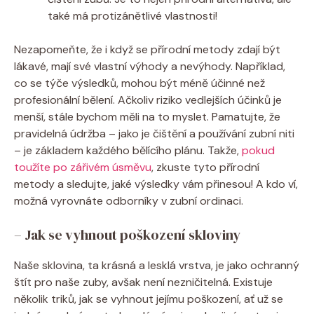
také má protizánětlivé vlastnosti!
Nezapomeňte, že i když se přírodní metody zdají být
lákavé, mají své vlastní výhody a nevýhody. Například,
co se týče výsledků, mohou být méně účinné než
profesionální bělení. Ačkoliv riziko vedlejších účinků je
menší, stále bychom měli na to myslet. Pamatujte, že
pravidelná údržba – jako je čištění a používání zubní niti
– je základem každého bělícího plánu. Takže,
pokud
toužíte po zářivém úsměvu
, zkuste tyto přírodní
metody a sledujte, jaké výsledky vám přinesou! A kdo ví,
možná vyrovnáte odborníky v zubní ordinaci.
– Jak se vyhnout poškození skloviny
Naše sklovina, ta krásná a lesklá vrstva, je jako ochranný
štít pro naše zuby, avšak není nezničitelná. Existuje
několik triků, jak se vyhnout jejímu poškození, ať už se