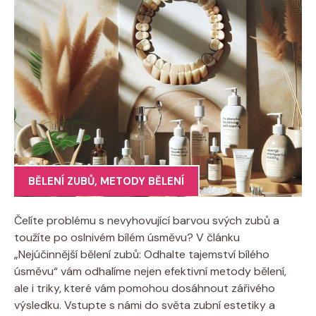
BĚLENÍ ZUBŮ
,
METODY BĚLENÍ
Čelíte problému s nevyhovující barvou svých zubů a
toužíte po oslnivém bílém úsměvu? V článku
„Nejúčinnější bělení zubů: Odhalte tajemství bílého
úsměvu“ vám odhalíme nejen efektivní metody bělení,
ale i triky, které vám pomohou dosáhnout zářivého
výsledku. Vstupte s námi do světa zubní estetiky a