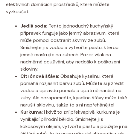
efektivních domácích prostředků, které můžete
vyzkoušet.
Jedlá soda:
Tento jednoduchý kuchyňský
přípravek funguje jako jemný abrazivum, které
může pomoci odstranit skvrny ze zubů.
Smíchejte ji s vodou a vytvořte pastu, kterou
jemně masírujte na zubech. Pozor však na
nadměrné používání, aby nedošlo k poškození
skloviny.
Citrónová šťáva:
Obsahuje kyselinu, která
pomáhá rozjasnit barvu zubů. Můžete si ji zředit
vodou a opravdu pomalu a opatrně nanést na
zuby. Ale nezapomeňte, kyselina šťávy může také
narušit sklovinu, takže to s ní nepřehánějte!
Kurkuma:
I když to zní překvapivě, kurkuma je
vynikající přírodní bělidlo. Smíchejte ji s
kokosovým olejem, vytvořte pastu a použijte ji na
čištění zubů. Je to nejen přírodní alternativa, ale