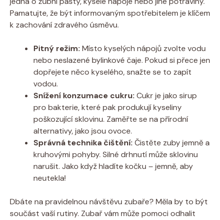
jedná o zubní pasty, kyselé nápoje nebo jiné potraviny.
Pamatujte, že být informovaným spotřebitelem je klíčem
k zachování zdravého úsměvu.
Pitný režim:
Místo kyselých nápojů zvolte vodu
nebo neslazené bylinkové čaje. Pokud si přece jen
dopřejete něco kyselého, snažte se to zapít
vodou.
Snížení konzumace cukru:
Cukr je jako sirup
pro bakterie, které pak produkují kyseliny
poškozující sklovinu. Zaměřte se na přírodní
alternativy, jako jsou ovoce.
Správná technika čištění:
Čistěte zuby jemně a
kruhovými pohyby. Silné drhnutí může sklovinu
narušit. Jako když hladíte kočku – jemně, aby
neutekla!
Dbáte na pravidelnou návštěvu zubaře? Měla by to být
součást vaší rutiny. Zubař vám může pomoci odhalit