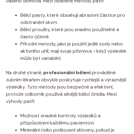
vašeho domova. Mezi oblíbené metody patří:
Bělicí pasty, které obsahují abrazivní částice pro
odstranění skvrn.
Bělicí proužky, které jsou snadno použitelné a
často účinné.
Přírodní metody, jako je použití jedlé sody nebo
aktivního uhlí, mají svoje příznivce, i když výsledek
může být variabilní.
Na druhé straně,
profesionální bělení
prováděné
zubním lékařem obvykle poskytuje rychlejší a výraznější
výsledky. Tyto metody jsou bezpečné a efektivní,
protože odborník používá silnější bělicí činidla. Mezi
výhody patří:
Možnost snadné kontroly výsledků a
přizpůsobení každému pacientovi.
Minimální riziko poškození skloviny, pokud je