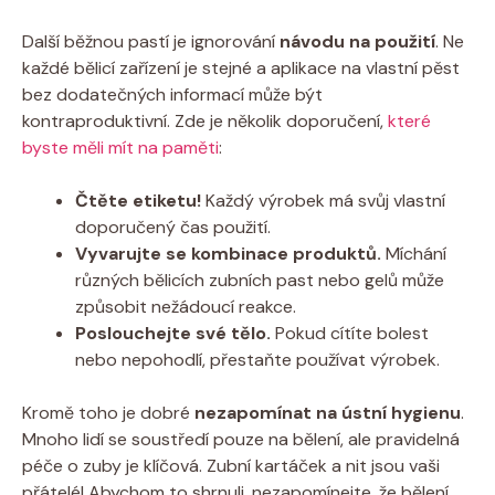
Další běžnou pastí je ignorování
návodu na použití
. Ne
každé bělicí zařízení je stejné a aplikace na vlastní pěst
bez dodatečných informací může být
kontraproduktivní. Zde je několik doporučení,
které
byste měli mít na paměti
:
Čtěte etiketu!
Každý výrobek má svůj vlastní
doporučený čas použití.
Vyvarujte se kombinace produktů.
Míchání
různých bělicích zubních past nebo gelů může
způsobit nežádoucí reakce.
Poslouchejte své tělo.
Pokud cítíte bolest
nebo nepohodlí, přestaňte používat výrobek.
Kromě toho je dobré
nezapomínat na ústní hygienu
.
Mnoho lidí se soustředí pouze na bělení, ale pravidelná
péče o zuby je klíčová. Zubní kartáček a nit jsou vaši
přátelé! Abychom to shrnuli, nezapomínejte, že bělení