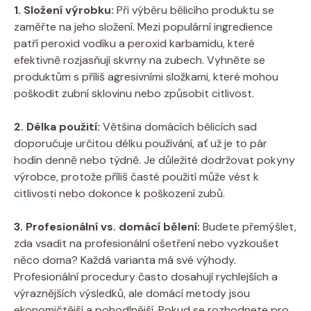
1. Složení výrobku:
Při výběru bělicího produktu se
zaměřte na jeho složení. Mezi populární ingredience
patří peroxid vodíku a peroxid karbamidu, které
efektivně rozjasňují skvrny na zubech. Vyhněte se
produktům s příliš agresivními složkami, které mohou
poškodit zubní sklovinu nebo způsobit citlivost.
2. Délka použití:
Většina domácích bělicích sad
doporučuje určitou délku používání, ať už je to pár
hodin denně nebo týdně. Je důležité dodržovat pokyny
výrobce, protože příliš časté použití může vést k
citlivosti nebo dokonce k poškození zubů.
3. Profesionální vs. domácí bělení:
Budete přemýšlet,
zda vsadit na profesionální ošetření nebo vyzkoušet
něco doma? Každá varianta má své výhody.
Profesionální procedury často dosahují rychlejších a
výraznějších výsledků, ale domácí metody jsou
ekonomičtější a pohodlnější. Pokud se rozhodnete pro