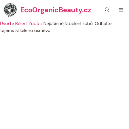
Přeskočit
EcoOrganicBeauty.cz
M
na
obsah
Úvod
»
Bělení Zubů
»
Nejúčinnější bělení zubů: Odhalte
tajemství bílého úsměvu