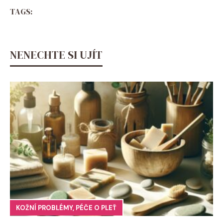
TAGS:
NENECHTE SI UJÍT
KOŽNÍ PROBLÉMY
,
PÉČE O PLEŤ