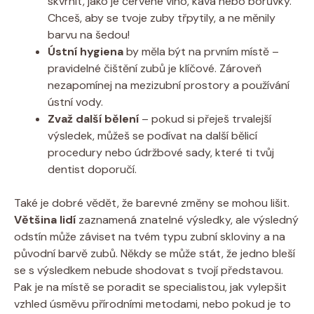
skvrnit, jako je červené víno, káva nebo borůvky.
Chceš, aby se tvoje zuby třpytily, a ne měnily
barvu na šedou!
Ústní hygiena
by měla být na prvním místě –
pravidelné čištění zubů je klíčové. Zároveň
nezapomínej na mezizubní prostory a používání
ústní vody.
Zvaž další bělení
– pokud si přeješ trvalejší
výsledek, můžeš se podívat na další bělicí
procedury nebo údržbové sady, které ti tvůj
dentist doporučí.
Také je dobré vědět, že barevné změny se mohou lišit.
Většina lidí
zaznamená znatelné výsledky, ale výsledný
odstín může záviset na tvém typu zubní skloviny a na
původní barvě zubů. Někdy se může stát, že jedno bleší
se s výsledkem nebude shodovat s tvojí představou.
Pak je na místě se poradit se specialistou, jak vylepšit
vzhled úsměvu přírodními metodami, nebo pokud je to