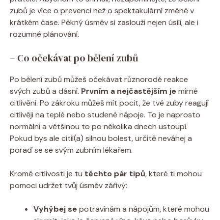
zubů je více o prevenci než o spektakulární změně v
krátkém čase. Pěkný úsměv si zaslouží nejen úsilí, ale i
rozumné plánování.
– Co očekávat po bělení zubů
Po bělení zubů můžeš očekávat různorodé reakce
svých zubů a dásní.
Prvním a nejčastějším je
mírné
citlivění. Po zákroku můžeš mít pocit, že tvé zuby reagují
citlivěji na teplé nebo studené nápoje. To je naprosto
normální a většinou to po několika dnech ustoupí.
Pokud bys ale cítil(a) silnou bolest, určitě neváhej a
poraď se se svým zubním lékařem.
Kromě citlivosti je tu
těchto pár tipů
, které ti mohou
pomoci udržet tvůj úsměv zářivý:
Vyhýbej se
potravinám a nápojům, které mohou