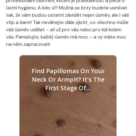
profesionální ošetření, klíčem je pravidelnost a péče o
ústní hygienu. A kdo ví? Možná se brzy budete usmívat
tak, že vám budou ostatní závidět nejen úsměv, ale i váš
vtip a šarm! Tak neváhejte dále zjistit, co všechno může
váš úsměv udělat – ať už pro vás nebo pro lidi kolem
vás. Pamatujte, každý úsměv má moc – a vy máte moc
na něm zapracovat!
Find Papillomas On Your
Neck Or Armpit? It's The
First Stage Of...