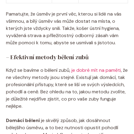
Pamatujte, že úsměv je první věc, kterou si lidé na vás
všimnou, a bílý úsměv vás může dostat na místa, o
kterých jste vždycky snili. Takže, košer ústní hygiena,
vyvážená strava a příležitostný odborný zásah vám
může pomoci k tomu, abyste se usmívali s jistotou.
– Efektivní metody bělení zubů
Když se bavíme o bělení zubů,
je dobré mít na paměti
, že
ne všechny metody jsou stejné. Existují jak domácí, tak
profesionální přístupy, které se liší ve svých výsledcích,
pohodlí a ceně. Bez ohledu na to, jakou metodu zvolíte,
je důležité nejdříve zjistit, co pro vaše zuby funguje
nejlépe.
Domácí bělení
je skvělý způsob, jak dosáhnout
bělejšího úsměvu, a to bez nutnosti opustit pohodlí