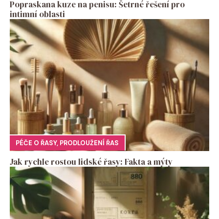
Popraskana kuze na penisu: Šetrné řešení pro
intimní oblasti
PÉČE O ŘASY
,
PRODLOUŽENÍ ŘAS
Jak rychle rostou lidské řasy: Fakta a mýty