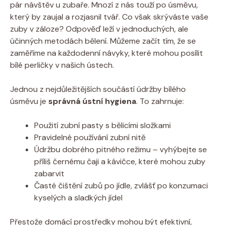
pár návštěv u zubaře. Mnozí z nás touží po úsměvu,
který by zaujal a rozjasnil tvář. Co však skrýváste vaše
zuby v záloze? Odpověď leží v jednoduchých, ale
účinných metodách bělení. Můžeme začít tím, že se
zaměříme na každodenní návyky, které mohou posílit
bílé perličky v našich ústech.
Jednou z nejdůležitějších součástí údržby bílého
úsměvu je
správná ústní hygiena
. To zahrnuje:
Použití zubní pasty s bělicími složkami
Pravidelné používání zubní nitě
Údržbu dobrého pitného režimu – vyhýbejte se
příliš černému čaji a kávičce, které mohou zuby
zabarvit
Časté čištění zubů po jídle, zvlášť po konzumaci
kyselých a sladkých jídel
Přestože domácí prostředky mohou být efektivní,