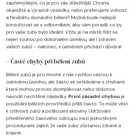
zapřemýšlejte, co je pro vás důležitější. Chcete
okamžité a výrazné výsledky, nebo preferujete volnost
a flexibilitu domácího bělení? Možná bude nejlepší
konzultovat se s odborníkem, aby vám poradil, co by
pro vaše zuby bylo ideální. Vždy je na místě řídit se
nejen touhou po dokonalém úsměvu, ale i zdravím
vašich zubů – nakonec, s úsměvem přichází i důvěra!
– Časté chyby při bělení zubů
Bělení zubů je pro mnohé z nás rychlou cestou k
oslnivému úsměvu, ale často se setkáváme s chybami,
které mohou proces zkomplikovat nebo dokonce
navodit nechtěné následky.
První zásadní chybou
je
používání bělicích prostředků příliš často. To může vést
k citlivosti zubů a poškození skloviny. Udržování
přiměřeného časového odstupu mezi jednotlivými
procedurami zajistí, že vaše zuby zůstanou zdravé a
krásné.